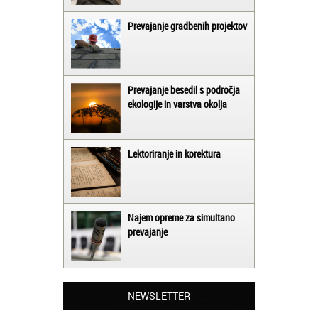
Prevajanje gradbenih projektov
Prevajanje besedil s področja
ekologije in varstva okolja
Lektoriranje in korektura
Najem opreme za simultano
prevajanje
Matjaž iz Ajdovščine:
Lahko pohvalim vse zaposlene v Akademiji
NEWSLETTER
Oxford, ker so resnično profesionalni in
prevajalske storitve opravljajo hitro in