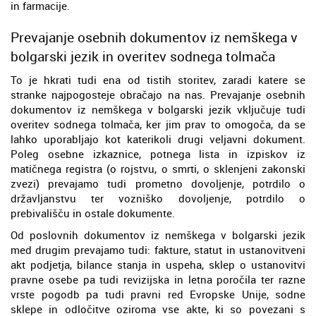
in farmacije.
Prevajanje osebnih dokumentov iz nemškega v
bolgarski jezik in overitev sodnega tolmača
To je hkrati tudi ena od tistih storitev, zaradi katere se
stranke najpogosteje obračajo na nas. Prevajanje osebnih
dokumentov iz nemškega v bolgarski jezik vključuje tudi
overitev sodnega tolmača, ker jim prav to omogoča, da se
lahko uporabljajo kot katerikoli drugi veljavni dokument.
Poleg osebne izkaznice, potnega lista in izpiskov iz
matičnega registra (o rojstvu, o smrti, o sklenjeni zakonski
zvezi) prevajamo tudi prometno dovoljenje, potrdilo o
državljanstvu ter vozniško dovoljenje, potrdilo o
prebivališču in ostale dokumente.
Od poslovnih dokumentov iz nemškega v bolgarski jezik
med drugim prevajamo tudi: fakture, statut in ustanovitveni
akt podjetja, bilance stanja in uspeha, sklep o ustanovitvi
pravne osebe pa tudi revizijska in letna poročila ter razne
vrste pogodb pa tudi pravni red Evropske Unije, sodne
sklepe in odločitve oziroma vse akte, ki so povezani s