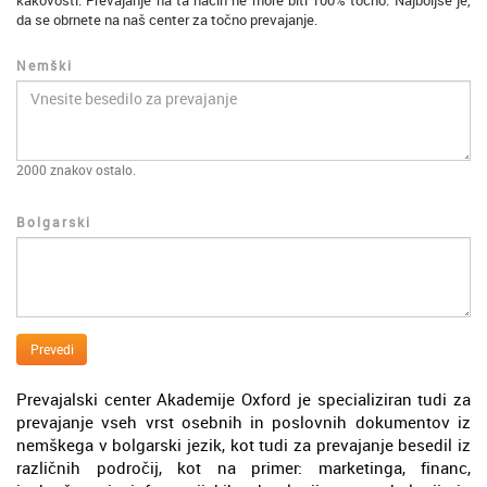
kakovosti. Prevajanje na ta način ne more biti 100% točno. Najboljše je,
da se obrnete na naš center za točno prevajanje.
Nemški
2000
znakov ostalo.
Bolgarski
Prevedi
Prevajalski center Akademije Oxford je specializiran tudi za
prevajanje vseh vrst osebnih in poslovnih dokumentov iz
nemškega v bolgarski jezik, kot tudi za prevajanje besedil iz
različnih področij, kot na primer: marketinga, financ,