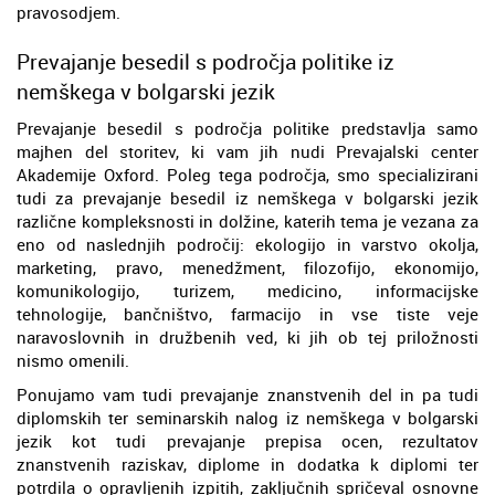
pravosodjem.
Prevajanje besedil s področja politike iz
nemškega v bolgarski jezik
Prevajanje besedil s področja politike predstavlja samo
majhen del storitev, ki vam jih nudi Prevajalski center
Akademije Oxford. Poleg tega področja, smo specializirani
tudi za prevajanje besedil iz nemškega v bolgarski jezik
različne kompleksnosti in dolžine, katerih tema je vezana za
eno od naslednjih področij: ekologijo in varstvo okolja,
marketing, pravo, menedžment, filozofijo, ekonomijo,
komunikologijo, turizem, medicino, informacijske
tehnologije, bančništvo, farmacijo in vse tiste veje
naravoslovnih in družbenih ved, ki jih ob tej priložnosti
nismo omenili.
Ponujamo vam tudi prevajanje znanstvenih del in pa tudi
diplomskih ter seminarskih nalog iz nemškega v bolgarski
jezik kot tudi prevajanje prepisa ocen, rezultatov
znanstvenih raziskav, diplome in dodatka k diplomi ter
potrdila o opravljenih izpitih, zaključnih spričeval osnovne