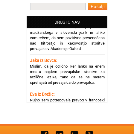
učinkoviti.
Martina iz Bleda:
Potrebovala sem prevajanje iz
DRUGI O NAS
madžarskega v slovenski jezik in lahko
vam rečem, da sem pozitivno presenečena
nad hitrostjo in kakovostjo storitve
prevajalcev Akademije Oxford.
Jaka iz Bovca:
Mislim, da je odlično, ker lahko na enem
mestu najdem prevajalske storitve za
različne jezike, tako da se ne morem
sprehajati od prevajalca do prevajalca.
Eva iz Brežic:
Nujno sem potrebovala prevod v francoski
jezik, na spletu sem našla Oxford, jih
poklicala in v roku nekaj ur sem po
elektronski pošti prejela prevod. Resnično
so izjemni!
Zoran iz Velenja:
Uslužni, hitri in ljubeznivi, za njih imam