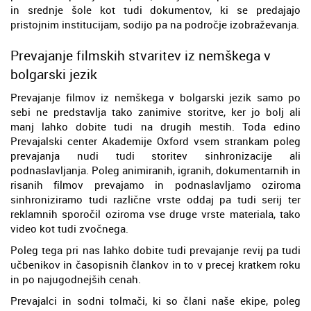
in srednje šole kot tudi dokumentov, ki se predajajo
pristojnim institucijam, sodijo pa na področje izobraževanja.
Prevajanje filmskih stvaritev iz nemškega v
bolgarski jezik
Prevajanje filmov iz nemškega v bolgarski jezik samo po
sebi ne predstavlja tako zanimive storitve, ker jo bolj ali
manj lahko dobite tudi na drugih mestih. Toda edino
Prevajalski center Akademije Oxford vsem strankam poleg
prevajanja nudi tudi storitev sinhronizacije ali
podnaslavljanja. Poleg animiranih, igranih, dokumentarnih in
risanih filmov prevajamo in podnaslavljamo oziroma
sinhroniziramo tudi različne vrste oddaj pa tudi serij ter
reklamnih sporočil oziroma vse druge vrste materiala, tako
video kot tudi zvočnega.
Poleg tega pri nas lahko dobite tudi prevajanje revij pa tudi
učbenikov in časopisnih člankov in to v precej kratkem roku
in po najugodnejših cenah.
Prevajalci in sodni tolmači, ki so člani naše ekipe, poleg