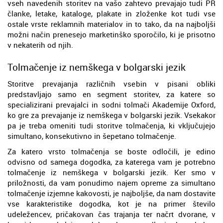
vseh navedenih storitev na vašo zahtevo prevajajo tudi PR
članke, letake, kataloge, plakate in zloženke kot tudi vse
ostale vrste reklamnih materialov in to tako, da na najboljši
možni način prenesejo marketinško sporočilo, ki je prisotno
v nekaterih od njih.
Tolmačenje iz nemškega v bolgarski jezik
Storitve prevajanja različnih vsebin v pisani obliki
predstavljajo samo en segment storitev, za katere so
specializirani prevajalci in sodni tolmači Akademije Oxford,
ko gre za prevajanje iz nemškega v bolgarski jezik. Vsekakor
pa je treba omeniti tudi storitve tolmačenja, ki vključujejo
simultano, konsekutivno in šepetano tolmačenje.
Za katero vrsto tolmačenja se boste odločili, je edino
odvisno od samega dogodka, za katerega vam je potrebno
tolmačenje iz nemškega v bolgarski jezik. Ker smo v
priložnosti, da vam ponudimo najem opreme za simultano
tolmačenje izjemne kakovosti, je najboljše, da nam dostavite
vse karakteristike dogodka, kot je na primer število
udeležencev, pričakovan čas trajanja ter načrt dvorane, v