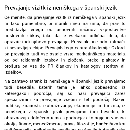
Prevajanje vizitk iz nemškega v španski jezik
Če menite, da prevajanje vizitk iz nemškega v španski jezik
ni tako pomembno, bi morali imeti na umu, da prav to
predstavlja enega od osnovnih načinov vzpostavitve
poslovnih stikov, tako da je vsekakor odlična ideja, da
opravite tudi njihovo prevajanje. Prevajalci in sodni tolmači,
ki sestavljajo ekipo Prevajalskega centra Akademije Oxford,
pa prevajajo tudi vse ostale vrste marketinškega materiala,
od od reklamnih letakov in zloženk, preko plakatov in
brošura pa vse do PR člankov in katalogov storitev ali
izdelkov.
Na zahtevo strank iz nemškega v španski jezik prevajamo
tudi besedila, katerih tema je lahko dobesedno iz
kateregakoli področja, saj so naši prevajalci zares
specializirani za prevajanje vsebin s teh področij. Razen
politike, znanosti, izobraževanje, ekonomije in turizma, iz
nemškega v španski jezik prevajamo tudi besedila, ki
obravnavajo določeno temo s področja: ekologije in varstva
okolja, financ, menedžmenta, prava, filozofije, bančništva kot
tudi farmacije, psihologije, medicine ter številnih drugih tako