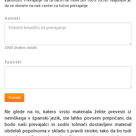
kakovosti. Prevajanje na ta način ne more biti 100% točno. Najboljše je,
da se obrnete na naš center za točno prevajanje.
Nemški
2000
znakov ostalo.
Španski
Prevedi
Ne glede na to, katero vrsto materiala želite prevesti iz
nemškega v španski jezik, ste lahko povsem prepričani, da
bodo naši prevajalci in sodni tolmači dostavljeni material
obdelali popolnoma v skladu s pravili stroke, tako da bo tudi