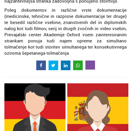
najzahtevnejša stranka zadovoljna s ponujeno storitvijo.
Poleg dokumentov in različne vrste dokumentacije
(medicinske, tehnične in razpisne dokumentacije ter druge)
te besedil različne vsebine, znanstvenih del in diplomskih
nalog kot tudi filmov, serij in drugih zvočnih in video vsebin,
Prevajalski center Akademije Oxford vsem zainteresiranim
strankam ponuja tudi najem opreme za simultano
tolmačenje kot tudi storitev simultanega ter konsekutivnega
oziroma šepetanega tolmačenja.