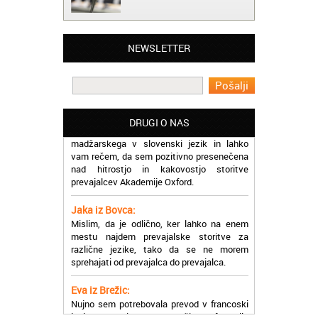
Matjaž iz Ajdovščine:
Lahko pohvalim vse zaposlene v Akademiji
Oxford, ker so resnično profesionalni in
NEWSLETTER
prevajalske storitve opravljajo hitro in
učinkoviti.
Martina iz Bleda:
Potrebovala sem prevajanje iz
DRUGI O NAS
madžarskega v slovenski jezik in lahko
vam rečem, da sem pozitivno presenečena
nad hitrostjo in kakovostjo storitve
prevajalcev Akademije Oxford.
Jaka iz Bovca:
Mislim, da je odlično, ker lahko na enem
mestu najdem prevajalske storitve za
različne jezike, tako da se ne morem
sprehajati od prevajalca do prevajalca.
Eva iz Brežic:
Nujno sem potrebovala prevod v francoski
jezik, na spletu sem našla Oxford, jih
poklicala in v roku nekaj ur sem po