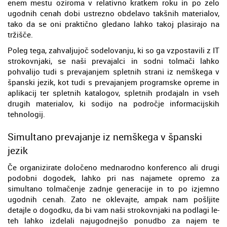
enem mestu oziroma v relativno kratkem roku in po zelo
ugodnih cenah dobi ustrezno obdelavo takšnih materialov,
tako da se oni praktično gledano lahko takoj plasirajo na
tržišče.
Poleg tega, zahvaljujoč sodelovanju, ki so ga vzpostavili z IT
strokovnjaki, se naši prevajalci in sodni tolmači lahko
pohvalijo tudi s prevajanjem spletnih strani iz nemškega v
španski jezik, kot tudi s prevajanjem programske opreme in
aplikacij ter spletnih katalogov, spletnih prodajaln in vseh
drugih materialov, ki sodijo na področje informacijskih
tehnologij.
Simultano prevajanje iz nemškega v španski
jezik
Če organizirate določeno mednarodno konferenco ali drugi
podobni dogodek, lahko pri nas najamete opremo za
simultano tolmačenje zadnje generacije in to po izjemno
ugodnih cenah. Zato ne oklevajte, ampak nam pošljite
detajle o dogodku, da bi vam naši strokovnjaki na podlagi le-
teh lahko izdelali najugodnejšo ponudbo za najem te