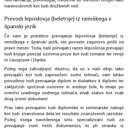
naravoslovnih kot tudi družbenih ved.
Prevodi leposlovja (beletrije) iz nemškega v
španski jezik
Če vam je potrebno prevajanje leposlovja (beletrije) iz
nemškega v španski jezik, ste povsem zagotovo prišli na
pravo mesto. Toda, naši prevajalci razen leposlovja prevajajo
tudi knjige poezije oziroma proze kot tudi romane ter revije
in časopisne i članke.
Poleg tega zahvaljujoč dejstvu, da so v naši ekipi tako
prevajalci kot tudi zapriseženi sodni tolmači, vam lahko
ponudimo tudi prevajanje diplom in dodatkov k diplomi ter
zaključnih spričeval osnovne in srednje šole, ki imajo po
overitvi uradnega sodnega tolmača enak status kot vsak
drug izvirni dokument.
Prav tako prevajamo tudi diplomske in seminarske naloge
kot tudi znanstvena dela ter rezultate znanstvenih raziskav.
Poleg vsega navedenega smo specializirani tudi za
prevajanje vseh tistih dokumentov, ki jih stranke iz