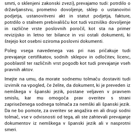
smrti, o sklenjeni zakonski zvezi), prevajamo tudi: potrdilo o
državljanstvu, prometno dovoljenje, sklep o ustanovitvi
podjetja, ustanovitveni akt in statut podjetja, fakture,
potrdilo o stalnem prebivališču kot tudi vozniško dovoljenje
in različne vrste poslovnih poročil, kot sta na primer
revizijsko in letno ter bilance in vsi ostali dokumenti, ki
štejejo kot osebni oziroma poslovni dokumenti.
Poleg vsega navedenega vas pri nas pričakuje tudi
prevajanje certifikatov, sodnih sklepov in odločitev, licenc,
pooblastil ter različnih vrst pogodb kot tudi prevajanje vseh
pravnih aktov.
Imejte na umu, da morate sodnemu tolmaču dostaviti tudi
izvirnik na vpogled, če želite, da dokument, ki je preveden iz
nemškega v španski jezik, postane veljaven v pravnem
smislu, kar mu omogoča prav overitev s strani
zapriseženega sodnega tolmača za nemški ali španski jezik.
Da ne bo pomote, za overitev se angažira en ali drugi sodni
tolmač, vse v odvisnosti od tega, ali ste zahtevali prevajanje
dokumentov iz nemškega v španski jezik ali v nasprotni
smeri.