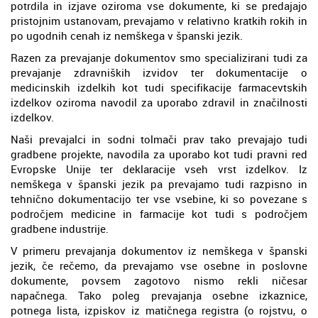
potrdila in izjave oziroma vse dokumente, ki se predajajo
pristojnim ustanovam, prevajamo v relativno kratkih rokih in
po ugodnih cenah iz nemškega v španski jezik.
Razen za prevajanje dokumentov smo specializirani tudi za
prevajanje zdravniških izvidov ter dokumentacije o
medicinskih izdelkih kot tudi specifikacije farmacevtskih
izdelkov oziroma navodil za uporabo zdravil in značilnosti
izdelkov.
Naši prevajalci in sodni tolmači prav tako prevajajo tudi
gradbene projekte, navodila za uporabo kot tudi pravni red
Evropske Unije ter deklaracije vseh vrst izdelkov. Iz
nemškega v španski jezik pa prevajamo tudi razpisno in
tehnično dokumentacijo ter vse vsebine, ki so povezane s
področjem medicine in farmacije kot tudi s področjem
gradbene industrije.
V primeru prevajanja dokumentov iz nemškega v španski
jezik, če rečemo, da prevajamo vse osebne in poslovne
dokumente, povsem zagotovo nismo rekli ničesar
napačnega. Tako poleg prevajanja osebne izkaznice,
potnega lista, izpiskov iz matičnega registra (o rojstvu, o