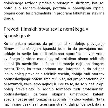
določenega razloga predajajo pristojnim službam, kot so:
potrdila o rednem šolanju, potrdila o opravljenih izpitih,
prepisi ocen ter predmetniki in programi fakultet in številna
druga.
Prevodi filmskih stvaritev iz nemškega v
španski jezik
Ko strankam rečemo, da pri nas lahko dobijo prevajanje
filmov iz nemškega v španski jezik, in da prevajamo tudi
oddaje in serije kot tudi reklamna sporočila in vse vrste
zvočnega in video materiala, mi praktično nismo rekli nič,
kar bi jih navdušilo in česar ne morejo najti na drugem
mestu. Toda, ko temu dodamo tudi informacijo, da pri nas
lahko poleg prevajanja takšnih vsebin, dobijo tudi storitev
podnaslavljanja, potem smo rekli vse, kar jim je potrebno, da
bi razumeli, zakaj smo najboljši. Gre za to, da so v naši ekipi
poleg prevajalcev in sodnih tolmačev tudi profesionalni
podnaslavljalci oziroma skupina umetnikov, katerih
specialnost je sinhronizacija zvočnih in video vsebin. Na ta
način smo vsaki zainteresirani stranki dali priložnost, da na