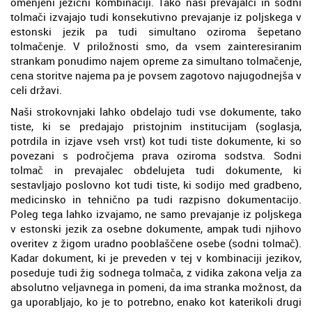
omenjeni jezični kombinaciji. Tako naši prevajalci in sodni
tolmači izvajajo tudi konsekutivno prevajanje iz poljskega v
estonski jezik pa tudi simultano oziroma šepetano
tolmačenje. V priložnosti smo, da vsem zainteresiranim
strankam ponudimo najem opreme za simultano tolmačenje,
cena storitve najema pa je povsem zagotovo najugodnejša v
celi državi.
Naši strokovnjaki lahko obdelajo tudi vse dokumente, tako
tiste, ki se predajajo pristojnim institucijam (soglasja,
potrdila in izjave vseh vrst) kot tudi tiste dokumente, ki so
povezani s področjema prava oziroma sodstva. Sodni
tolmač in prevajalec obdelujeta tudi dokumente, ki
sestavljajo poslovno kot tudi tiste, ki sodijo med gradbeno,
medicinsko in tehnično pa tudi razpisno dokumentacijo.
Poleg tega lahko izvajamo, ne samo prevajanje iz poljskega
v estonski jezik za osebne dokumente, ampak tudi njihovo
overitev z žigom uradno pooblaščene osebe (sodni tolmač).
Kadar dokument, ki je preveden v tej v kombinaciji jezikov,
poseduje tudi žig sodnega tolmača, z vidika zakona velja za
absolutno veljavnega in pomeni, da ima stranka možnost, da
ga uporabljajo, ko je to potrebno, enako kot katerikoli drugi