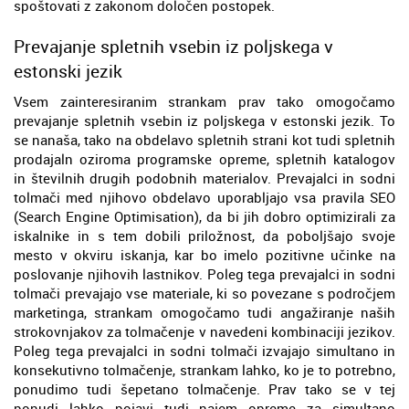
spoštovati z zakonom določen postopek.
Prevajanje spletnih vsebin iz poljskega v
estonski jezik
Vsem zainteresiranim strankam prav tako omogočamo
prevajanje spletnih vsebin iz poljskega v estonski jezik. To
se nanaša, tako na obdelavo spletnih strani kot tudi spletnih
prodajaln oziroma programske opreme, spletnih katalogov
in številnih drugih podobnih materialov. Prevajalci in sodni
tolmači med njihovo obdelavo uporabljajo vsa pravila SEO
(Search Engine Optimisation), da bi jih dobro optimizirali za
iskalnike in s tem dobili priložnost, da poboljšajo svoje
mesto v okviru iskanja, kar bo imelo pozitivne učinke na
poslovanje njihovih lastnikov. Poleg tega prevajalci in sodni
tolmači prevajajo vse materiale, ki so povezane s področjem
marketinga, strankam omogočamo tudi angažiranje naših
strokovnjakov za tolmačenje v navedeni kombinaciji jezikov.
Poleg tega prevajalci in sodni tolmači izvajajo simultano in
konsekutivno tolmačenje, strankam lahko, ko je to potrebno,
ponudimo tudi šepetano tolmačenje. Prav tako se v tej
ponudi lahko pojavi tudi najem opreme za simultano