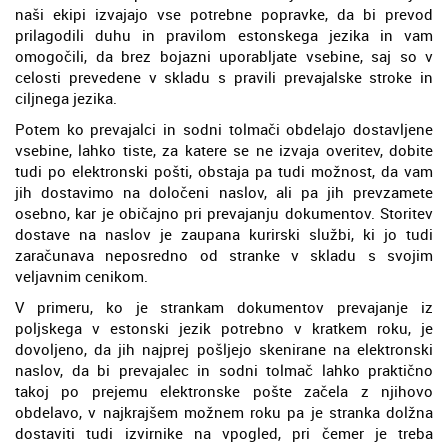
naši ekipi izvajajo vse potrebne popravke, da bi prevod
prilagodili duhu in pravilom estonskega jezika in vam
omogočili, da brez bojazni uporabljate vsebine, saj so v
celosti prevedene v skladu s pravili prevajalske stroke in
ciljnega jezika.
Potem ko prevajalci in sodni tolmači obdelajo dostavljene
vsebine, lahko tiste, za katere se ne izvaja overitev, dobite
tudi po elektronski pošti, obstaja pa tudi možnost, da vam
jih dostavimo na določeni naslov, ali pa jih prevzamete
osebno, kar je običajno pri prevajanju dokumentov. Storitev
dostave na naslov je zaupana kurirski službi, ki jo tudi
zaračunava neposredno od stranke v skladu s svojim
veljavnim cenikom.
V primeru, ko je strankam dokumentov prevajanje iz
poljskega v estonski jezik potrebno v kratkem roku, je
dovoljeno, da jih najprej pošljejo skenirane na elektronski
naslov, da bi prevajalec in sodni tolmač lahko praktično
takoj po prejemu elektronske pošte začela z njihovo
obdelavo, v najkrajšem možnem roku pa je stranka dolžna
dostaviti tudi izvirnike na vpogled, pri čemer je treba