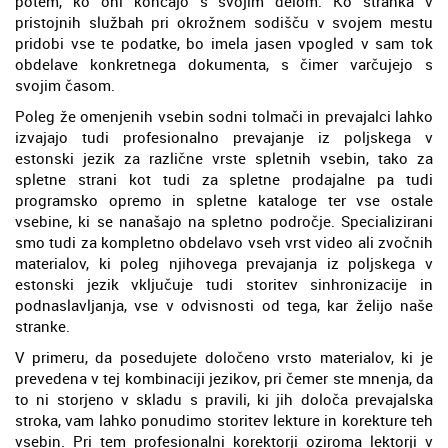
potem, ko oni končajo s svojim delom. Ko stranka v
pristojnih službah pri okrožnem sodišču v svojem mestu
pridobi vse te podatke, bo imela jasen vpogled v sam tok
obdelave konkretnega dokumenta, s čimer varčujejo s
svojim časom.
Poleg že omenjenih vsebin sodni tolmači in prevajalci lahko
izvajajo tudi profesionalno prevajanje iz poljskega v
estonski jezik za različne vrste spletnih vsebin, tako za
spletne strani kot tudi za spletne prodajalne pa tudi
programsko opremo in spletne kataloge ter vse ostale
vsebine, ki se nanašajo na spletno področje. Specializirani
smo tudi za kompletno obdelavo vseh vrst video ali zvočnih
materialov, ki poleg njihovega prevajanja iz poljskega v
estonski jezik vključuje tudi storitev sinhronizacije in
podnaslavljanja, vse v odvisnosti od tega, kar želijo naše
stranke.
V primeru, da posedujete določeno vrsto materialov, ki je
prevedena v tej kombinaciji jezikov, pri čemer ste mnenja, da
to ni storjeno v skladu s pravili, ki jih določa prevajalska
stroka, vam lahko ponudimo storitev lekture in korekture teh
vsebin. Pri tem profesionalni korektorji oziroma lektorji v