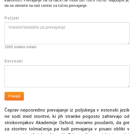
kakovosti. Prevajanje na ta način ne more biti 100% točno. Najboljše je,
da se obrnete na naš center za točno prevajanje.
Poljski
2000
znakov ostalo.
Estonski
Prevedi
Čeprav neposredno prevajanje iz poljskega v estonski jezik
ne sodi med storitve, ki jih stranke pogosto zahtevajo od
strokovnjakov Akademije Oxford, moramo poudariti, da gre
za storitev tolmačenja pa tudi prevajanja v pisani obliki v