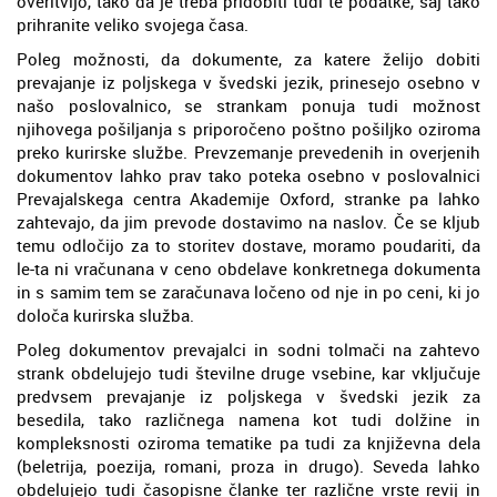
overitvijo, tako da je treba pridobiti tudi te podatke, saj tako
prihranite veliko svojega časa.
Poleg možnosti, da dokumente, za katere želijo dobiti
prevajanje iz poljskega v švedski jezik, prinesejo osebno v
našo poslovalnico, se strankam ponuja tudi možnost
njihovega pošiljanja s priporočeno poštno pošiljko oziroma
preko kurirske službe. Prevzemanje prevedenih in overjenih
dokumentov lahko prav tako poteka osebno v poslovalnici
Prevajalskega centra Akademije Oxford, stranke pa lahko
zahtevajo, da jim prevode dostavimo na naslov. Če se kljub
temu odločijo za to storitev dostave, moramo poudariti, da
le-ta ni vračunana v ceno obdelave konkretnega dokumenta
in s samim tem se zaračunava ločeno od nje in po ceni, ki jo
določa kurirska služba.
Poleg dokumentov prevajalci in sodni tolmači na zahtevo
strank obdelujejo tudi številne druge vsebine, kar vključuje
predvsem prevajanje iz poljskega v švedski jezik za
besedila, tako različnega namena kot tudi dolžine in
kompleksnosti oziroma tematike pa tudi za književna dela
(beletrija, poezija, romani, proza in drugo). Seveda lahko
obdelujejo tudi časopisne članke ter različne vrste revij in