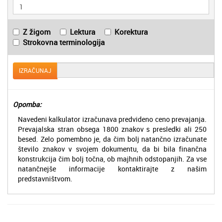
Z žigom
Lektura
Korektura
Strokovna terminologija
IZRAČUNAJ
Opomba:
Navedeni kalkulator izračunava predvideno ceno prevajanja.
Prevajalska stran obsega 1800 znakov s presledki ali 250
besed. Zelo pomembno je, da čim bolj natančno izračunate
število znakov v svojem dokumentu, da bi bila finančna
konstrukcija čim bolj točna, ob majhnih odstopanjih. Za vse
natančnejše informacije kontaktirajte z našim
predstavništvom.