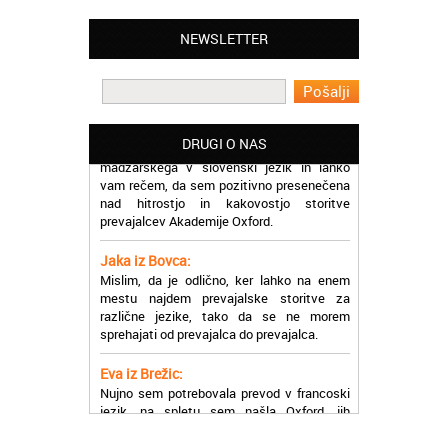
Lahko pohvalim vse zaposlene v Akademiji
Oxford, ker so resnično profesionalni in
NEWSLETTER
prevajalske storitve opravljajo hitro in
učinkoviti.
Martina iz Bleda:
Potrebovala sem prevajanje iz
madžarskega v slovenski jezik in lahko
DRUGI O NAS
vam rečem, da sem pozitivno presenečena
nad hitrostjo in kakovostjo storitve
prevajalcev Akademije Oxford.
Jaka iz Bovca:
Mislim, da je odlično, ker lahko na enem
mestu najdem prevajalske storitve za
različne jezike, tako da se ne morem
sprehajati od prevajalca do prevajalca.
Eva iz Brežic:
Nujno sem potrebovala prevod v francoski
jezik, na spletu sem našla Oxford, jih
poklicala in v roku nekaj ur sem po
elektronski pošti prejela prevod. Resnično
so izjemni!