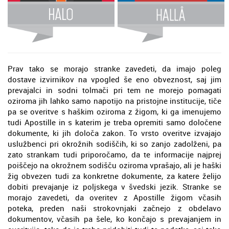
Prav tako se morajo stranke zavedeti, da imajo poleg
dostave izvirnikov na vpogled še eno obveznost, saj jim
prevajalci in sodni tolmači pri tem ne morejo pomagati
oziroma jih lahko samo napotijo na pristojne institucije, tiče
pa se overitve s haškim oziroma z žigom, ki ga imenujemo
tudi Apostille in s katerim je treba opremiti samo določene
dokumente, ki jih določa zakon. To vrsto overitve izvajajo
uslužbenci pri okrožnih sodiščih, ki so zanjo zadolženi, pa
zato strankam tudi priporočamo, da te informacije najprej
poiščejo na okrožnem sodišču oziroma vprašajo, ali je haški
žig obvezen tudi za konkretne dokumente, za katere želijo
dobiti prevajanje iz poljskega v švedski jezik. Stranke se
morajo zavedeti, da overitev z Apostille žigom včasih
poteka, preden naši strokovnjaki začnejo z obdelavo
dokumentov, včasih pa šele, ko končajo s prevajanjem in