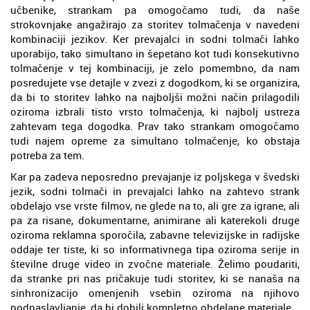
učbenike, strankam pa omogočamo tudi, da naše
strokovnjake angažirajo za storitev tolmačenja v navedeni
kombinaciji jezikov. Ker prevajalci in sodni tolmači lahko
uporabijo, tako simultano in šepetano kot tudi konsekutivno
tolmačenje v tej kombinaciji, je zelo pomembno, da nam
posredujete vse detajle v zvezi z dogodkom, ki se organizira,
da bi to storitev lahko na najboljši možni način prilagodili
oziroma izbrali tisto vrsto tolmačenja, ki najbolj ustreza
zahtevam tega dogodka. Prav tako strankam omogočamo
tudi najem opreme za simultano tolmačenje, ko obstaja
potreba za tem.
Kar pa zadeva neposredno prevajanje iz poljskega v švedski
jezik, sodni tolmači in prevajalci lahko na zahtevo strank
obdelajo vse vrste filmov, ne glede na to, ali gre za igrane, ali
pa za risane, dokumentarne, animirane ali katerekoli druge
oziroma reklamna sporočila, zabavne televizijske in radijske
oddaje ter tiste, ki so informativnega tipa oziroma serije in
številne druge video in zvočne materiale. Želimo poudariti,
da stranke pri nas pričakuje tudi storitev, ki se nanaša na
sinhronizacijo omenjenih vsebin oziroma na njihovo
podnaslavljanje, da bi dobili kompletno obdelane materiale.