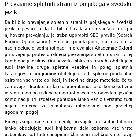
Prevajanje spletnih strani iz poljskega v švedski
jezik
Da bi bilo prevajanje spletnih strani iz poljskega v švedski
jezik uspešno in da bi bil njihov lastnik uspešen tudi po
njihovem prevajanju, je treba uporabiti SEO pravila (Search
Engine Optimisation). Posebej poudarjamo, da prav na ta
način delujejo sodni tolmači in prevajalci Akademije Oxford
pri izvajanju profesionalnega prevajanja spletnih strani v tej
kombinaciji jezikov. Oni seveda lahko po potrebi obdelujejo
tudi številne druge spletne vsebine in poleg spletnih
katalogov in programov obdelujejo tudi spletne prodajalne
oziroma vse vrste aplikacij in številne druge materiale, če to
zahtevajo stranke, pa lahko uporabimo, tako konsekutivno
in simultano pa tudi šepetano tolmačenje v navedeni jezični
kombinaciji. Pri izdelavi ponudbe lahko vanjo uvrstimo tudi
najem opreme za simultano tolmačenje pod posebej
ugodnimi pogoji.
Poleg vsega kar smo omenili, prevajalci in sodni tolmači
lahko obdelujejo tudi književna dela oziroma vse vrste
učbenikov kot tudi časopisne članke in različne vrste revij.