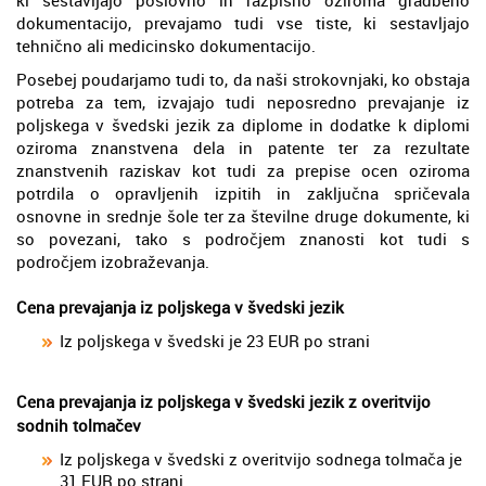
dokumentacijo, prevajamo tudi vse tiste, ki sestavljajo
tehnično ali medicinsko dokumentacijo.
Posebej poudarjamo tudi to, da naši strokovnjaki, ko obstaja
potreba za tem, izvajajo tudi neposredno prevajanje iz
poljskega v švedski jezik za diplome in dodatke k diplomi
oziroma znanstvena dela in patente ter za rezultate
znanstvenih raziskav kot tudi za prepise ocen oziroma
potrdila o opravljenih izpitih in zaključna spričevala
osnovne in srednje šole ter za številne druge dokumente, ki
so povezani, tako s področjem znanosti kot tudi s
področjem izobraževanja.
Cena prevajanja iz poljskega v švedski jezik
Iz poljskega v švedski je 23 EUR po strani
Cena prevajanja iz poljskega v švedski jezik z overitvijo
sodnih tolmačev
Iz poljskega v švedski z overitvijo sodnega tolmača je
31 EUR po strani