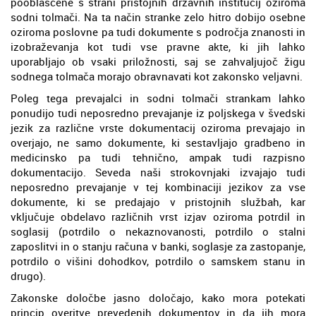
pooblaščene s strani pristojnih državnih institucij oziroma
sodni tolmači. Na ta način stranke zelo hitro dobijo osebne
oziroma poslovne pa tudi dokumente s področja znanosti in
izobraževanja kot tudi vse pravne akte, ki jih lahko
uporabljajo ob vsaki priložnosti, saj se zahvaljujoč žigu
sodnega tolmača morajo obravnavati kot zakonsko veljavni.
Poleg tega prevajalci in sodni tolmači strankam lahko
ponudijo tudi neposredno prevajanje iz poljskega v švedski
jezik za različne vrste dokumentacij oziroma prevajajo in
overjajo, ne samo dokumente, ki sestavljajo gradbeno in
medicinsko pa tudi tehnično, ampak tudi razpisno
dokumentacijo. Seveda naši strokovnjaki izvajajo tudi
neposredno prevajanje v tej kombinaciji jezikov za vse
dokumente, ki se predajajo v pristojnih službah, kar
vključuje obdelavo različnih vrst izjav oziroma potrdil in
soglasij (potrdilo o nekaznovanosti, potrdilo o stalni
zaposlitvi in o stanju računa v banki, soglasje za zastopanje,
potrdilo o višini dohodkov, potrdilo o samskem stanu in
drugo).
Zakonske določbe jasno določajo, kako mora potekati
princip overitve prevedenih dokumentov in da jih mora