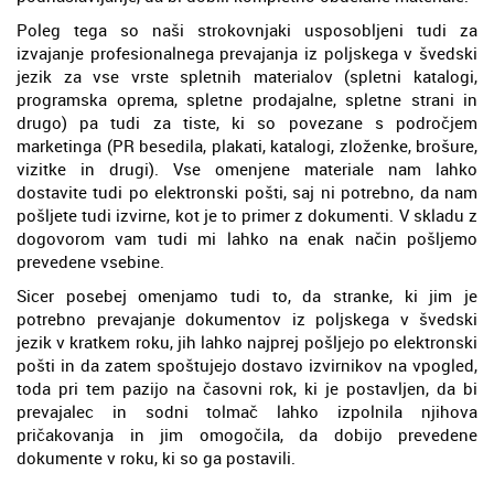
Poleg tega so naši strokovnjaki usposobljeni tudi za
izvajanje profesionalnega prevajanja iz poljskega v švedski
jezik za vse vrste spletnih materialov (spletni katalogi,
programska oprema, spletne prodajalne, spletne strani in
drugo) pa tudi za tiste, ki so povezane s področjem
marketinga (PR besedila, plakati, katalogi, zloženke, brošure,
vizitke in drugi). Vse omenjene materiale nam lahko
dostavite tudi po elektronski pošti, saj ni potrebno, da nam
pošljete tudi izvirne, kot je to primer z dokumenti. V skladu z
dogovorom vam tudi mi lahko na enak način pošljemo
prevedene vsebine.
Sicer posebej omenjamo tudi to, da stranke, ki jim je
potrebno prevajanje dokumentov iz poljskega v švedski
jezik v kratkem roku, jih lahko najprej pošljejo po elektronski
pošti in da zatem spoštujejo dostavo izvirnikov na vpogled,
toda pri tem pazijo na časovni rok, ki je postavljen, da bi
prevajalec in sodni tolmač lahko izpolnila njihova
pričakovanja in jim omogočila, da dobijo prevedene
dokumente v roku, ki so ga postavili.