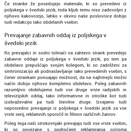
Če stranke že posedujejo materiale, ki so prevedeni iz
poljskega v švedski jezik, toda kljub temu niso zadovoljni z
njihovo kakovostjo, lahko v okviru naše poslovnice dobijo
tudi redakcijo tako obdelanih vsebin.
Prevajanje zabavnih oddaj iz poljskega v
švedski jezik
Ko prevajalci in sodni tolmači na zahtevo strank prevedejo
zabavne oddaje iz poljskega v švedski jezik, po tem pa
obdelavo prepuščajo svojim kolegom, ki so zadolženi za
sinhronizacijo ali podnaslavljanje tako prevedenih vsebin, s
čimer strankam ponuajajo možnost, da na najhitrejši možni
način dobijo njihovo kompletno obdelavo. Poleg zabavnih
razumljivo obdelujemo tudi vse druge vrste radijskih in
televizijskih oddaj, tako informativne in otroške kot tudi
izobraževalne pa tudi številne druge. Izvajamo tudi
neposredno prevajanje iz poljskega v švedski jezik za vse
vrste serij, reklamnih sporočil in filmov različnih žanrov.
Poleg tega naši strokovnjaki prevajajo tudi vse vrste vsebin,
ki so povezane s področjem reklamiranja oziroma