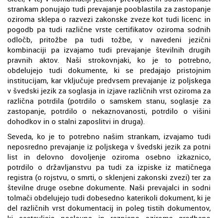
strankam ponujajo tudi prevajanje pooblastila za zastopanje
oziroma sklepa o razvezi zakonske zveze kot tudi licenc in
pogodb pa tudi različne vrste certifikatov oziroma sodnih
odločb, pritožbe pa tudi tožbe, v navedeni jezični
kombinaciji pa izvajamo tudi prevajanje številnih drugih
pravnih aktov. Naši strokovnjaki, ko je to potrebno,
obdelujejo tudi dokumente, ki se predajajo pristojnim
institucijam, kar vključuje predvsem prevajanje iz poljskega
v švedski jezik za soglasja in izjave različnih vrst oziroma za
različna potrdila (potrdilo o samskem stanu, soglasje za
zastopanje, potrdilo o nekaznovanosti, potrdilo o višini
dohodkov in o stalni zaposlitvi in druga).
Seveda, ko je to potrebno našim strankam, izvajamo tudi
neposredno prevajanje iz poljskega v švedski jezik za potni
list in delovno dovoljenje oziroma osebno izkaznico,
potrdilo o državljanstvu pa tudi za izpiske iz matičnega
registra (o rojstvu, o smrti, o sklenjeni zakonski zvezi) ter za
številne druge osebne dokumente. Naši prevajalci in sodni
tolmači obdelujejo tudi dobesedno katerikoli dokument, ki je
del različnih vrst dokumentacij in poleg tistih dokumentov,
ki sestavljajo poslovno in razpisno oziroma gradbeno