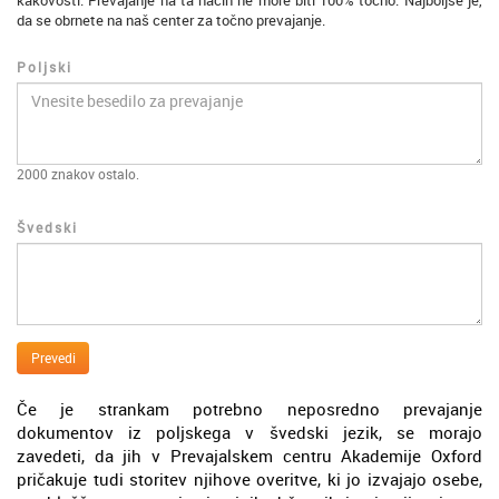
kakovosti. Prevajanje na ta način ne more biti 100% točno. Najboljše je,
da se obrnete na naš center za točno prevajanje.
Poljski
2000
znakov ostalo.
Švedski
Prevedi
Če je strankam potrebno neposredno prevajanje
dokumentov iz poljskega v švedski jezik, se morajo
zavedeti, da jih v Prevajalskem centru Akademije Oxford
pričakuje tudi storitev njihove overitve, ki jo izvajajo osebe,