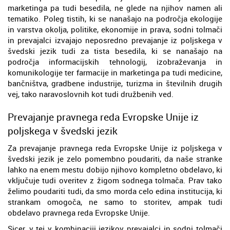
marketinga pa tudi besedila, ne glede na njihov namen ali
tematiko. Poleg tistih, ki se nanašajo na področja ekologije
in varstva okolja, politike, ekonomije in prava, sodni tolmači
in prevajalci izvajajo neposredno prevajanje iz poljskega v
švedski jezik tudi za tista besedila, ki se nanašajo na
področja informacijskih tehnologij, izobraževanja in
komunikologije ter farmacije in marketinga pa tudi medicine,
bančništva, gradbene industrije, turizma in številnih drugih
vej, tako naravoslovnih kot tudi družbenih ved.
Prevajanje pravnega reda Evropske Unije iz
poljskega v švedski jezik
Za prevajanje pravnega reda Evropske Unije iz poljskega v
švedski jezik je zelo pomembno poudariti, da naše stranke
lahko na enem mestu dobijo njihovo kompletno obdelavo, ki
vključuje tudi overitev z žigom sodnega tolmača. Prav tako
želimo poudariti tudi, da smo morda celo edina institucija, ki
strankam omogoča, ne samo to storitev, ampak tudi
obdelavo pravnega reda Evropske Unije.
Sicer, v tej v kombinaciji jezikov prevajalci in sodni tolmači