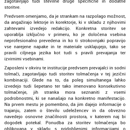
zagotavljajo tudi številne druge specifične in dodatne
storitve.
Predvsem omenjamo, da je strankam na razpolago možnost,
da angažirajo lektorje in korektorje, ki v skladu z njihovimi
zahtevami izvedejo redakcijo. Konkretna storitev se
uporablja izključno v primeru, ko je določena vsebina
neprofesionalno prevedena in ko ti strokovnjaki popravijo
vse narejene napake in te materiale usklajujejo, tako se
pravili ciljnega jezika kot tudi s pravili prevajanja ter
izvirnimi vsebinami.
Zaposleni v okviru te institucije predvsem prevajalci in sodni
tolmači, zagotavljajo tudi storitev tolmačenja v tej jezični
kombinaciji. Glede na to, da poleg simultanega lahko
izvedejo tudi šepetano ter tako imenovano konsekutivno
tolmačenje, jih stranka mora seznaniti z vsemi
podrobnostmi, ki se nanašajo na konkretno manifestacijo.
Na prvem mestu je pomembno, da jim dajejo informacije o
trajanju, zatem o številu udeležencev in da obvezno
navedejo osnovne značilnosti prostora, v katerem naj bi
dogodek potekal. Ponudba za storitev tolmačenja bo
oblikovana v skladu s pridobljenimi informacijami o