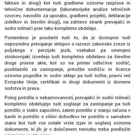
fakture in drugi) kot tudi gradbene oziroma razpisne in
tehnične dokumentacije (laboratorijske analize tehničnih
vzorcev, navodilo za uporabo, gradbeni projekti, deklaracije
izdelkov in številni drugi), na zahtevo strank prevajalci in
sodni tolmači prav tako kompletno obdelajo.
Pomembno je poudariti tudi to, da je dostopno tudi
neposredno prevajanje sklepov o razvezi zakonske zveze iz
poljskega v perzijski jezik, vsekakor pa omenjeni
strokovnjaki izvedejo tudi kompletno obdelavo za številne
druge pravne akte, kot so na primer odločitve sodišč,
pooblastilo za zastopanje, pritožbe sodišču in licence
oziroma pogodbe in sodni sklepi pa tudi tožbe, pravni red
Evropske Unije, certifikati in drugi dokumenti iz domene
sodstva in prava.
Poleg potrdila o nekaznovanosti, prevajalci in sodni tolmači
kompletno obdelujejo tudi soglasje za zastopanje pa tudi
potrdilo o stalni zaposlitvi, zatem potrdilo o stanju računa v
banki in potrdilo o višini dohodkov ter potrdilo o samskem
stanu kot tudi vse ostale vrste izjav in soglasij oziroma
dokumente, ki jih je v določenem trenutku treba predložiti