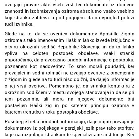
overjajo pravne akte vseh vrst ter dokumente iz domene
znanosti in izobraževanja oziroma absolutno vsako vsebino
koji stranka zahteva, a pod pogojem, da na vpogled priloži
tudi izvirnike.
Glede na to, da se overitev dokumentov Apostille žigom
oziroma s tako imenovanim Haškim lahko izvede izključno v
okviru okrožnih sodišč Republike Slovenije in da to lahko
vpliva na celoten postopek obdelave, vsaki stranki
priporočamo, da pravočasno pridobi informacije o postopku,
poznanem kot nadoveritev. To smo morali poudariti, ker
prevajalci in sodni tolmači ne izvajajo overitve z omenjenim
z žigom in glede na to tudi niso dolžni, da dajejo informacije
o tej vrsti overitve. Pomembno je, da stranka kontaktira z
okrožnim sodiščem v mestu svojega stanovanja in da se pri
tem pozanima, ali mora na njegove dokumente biti
postavljen Haški žig in po katerem principu oziroma v
katerem trenutku v toku postopka obdelave.
Posebej je treba poudariti informacijo, da je nujno prevajanje
dokumentov iz poljskega v perzijski jezik prav tako storitev,
ki je na razpolago strankam te specializirane institucije. Ker