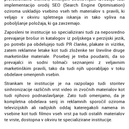
implementacijo orodij SEO (Search Engine Optimisation)
oziroma uskladijo vsebino vseh teh materialov s pravili, ki
veljajo v okviru spletnega iskanja in tako vpliva na
poboljšanje položaja, ki ga zavzemajo.
Zaposleni te institucije so specializirani tudi za neposredno
prevajanje brošur in katalogov iz poljskega v perzijski jezik,
po potrebi pa obdelujejo tudi PR članke, plakate in vizitke,
zatem reklamne letake kot tudi zloženke ter številne druge
marketinške materiale. Posebej je treba poudariti, da so
prevajalci in sodni tolmači seznanjeni z veljavnim
marketinškim pravili, tako da tudi njih uporabljajo v toku
obdelave omenjenih vsebin.
Strankam te institucije je na razpolago tudi storitev
sinhronizacije različnih vrst video in zvočnih materialov kot
tudi njihovo podnaslavljanje. Zato tudi omenjamo, da je
kompletna obdelava serij in reklamnih sporočil oziroma
televizijskih ali radijskih oddaj kateregakoli namena in
vsebine kot tudi filmov vseh vrst pa tudi ostalih materialov
te vrste, dostopna v okviru te specializirane institucije.