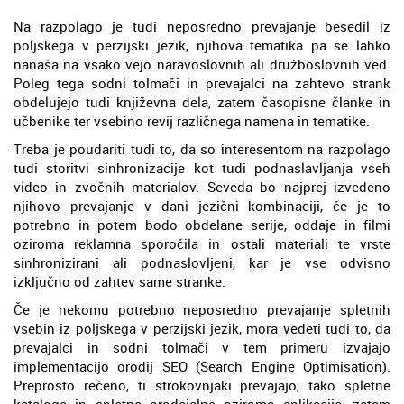
Na razpolago je tudi neposredno prevajanje besedil iz
poljskega v perzijski jezik, njihova tematika pa se lahko
nanaša na vsako vejo naravoslovnih ali družboslovnih ved.
Poleg tega sodni tolmači in prevajalci na zahtevo strank
obdelujejo tudi književna dela, zatem časopisne članke in
učbenike ter vsebino revij različnega namena in tematike.
Treba je poudariti tudi to, da so interesentom na razpolago
tudi storitvi sinhronizacije kot tudi podnaslavljanja vseh
video in zvočnih materialov. Seveda bo najprej izvedeno
njihovo prevajanje v dani jezični kombinaciji, če je to
potrebno in potem bodo obdelane serije, oddaje in filmi
oziroma reklamna sporočila in ostali materiali te vrste
sinhronizirani ali podnaslovljeni, kar je vse odvisno
izključno od zahtev same stranke.
Če je nekomu potrebno neposredno prevajanje spletnih
vsebin iz poljskega v perzijski jezik, mora vedeti tudi to, da
prevajalci in sodni tolmači v tem primeru izvajajo
implementacijo orodij SEO (Search Engine Optimisation).
Preprosto rečeno, ti strokovnjaki prevajajo, tako spletne
kataloge in spletne prodajalne oziroma aplikacije, zatem