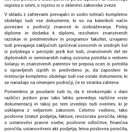
registra o smrti, o rojstvu in o sklenitvi zakonske zveze.
V skladu z zahtevami prevajalci in sodni tolmači kompletno
obdelajo tudi vse dokumente, ki so na katerikoli način
povezani s področji znanosti in izobraževanja. Poleg
diplome in dodatka k diplomi, rezultatov znanstvenih
raziskav in predmetnikov in programov fakultet, izvajamo
tudi prevajanje zaključnih spričeval osnovnih in srednjih šol
iz poljskega v perzijski jezik kot tudi, znanstvenih del ter
diplomskih in seminarskih nalog oziroma potrdila o rednem
šolanju in znanstvenih patentov ter prepisa ocen in potrdila
o opravljenih izpitih in predvideno je, da zaposleni te
institucije kompletno obdelajo tudi vse ostale dokumente, ki
se nanašajo na omenjeni področji, če to stranka zahteva.
Pomembno je poudariti tudi to, da ti strokovnjaki v dani
različici jezikov prav tako lahko prevedejo različne vrste
dokumentacij in takoj po tem izvedejo tudi overitev, ki je
usklajena z veljavnim zakonom. Celotno vsebino, tako
poslovne (statut podjetja, fakture, revizorska poročila, sklep
o ustanovitvi pravne osebe, poslovne odločitve, finančna
poročila, ustanovitveni akt podjetja, letna poslovna poročila,