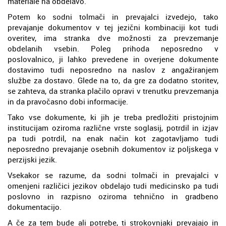
materiale na obdelavo.
Potem ko sodni tolmači in prevajalci izvedejo, tako
prevajanje dokumentov v tej jezični kombinaciji kot tudi
overitev, ima stranka dve možnosti za prevzemanje
obdelanih vsebin. Poleg prihoda neposredno v
poslovalnico, ji lahko prevedene in overjene dokumente
dostavimo tudi neposredno na naslov z angažiranjem
službe za dostavo. Glede na to, da gre za dodatno storitev,
se zahteva, da stranka plačilo opravi v trenutku prevzemanja
in da pravočasno dobi informacije.
Tako vse dokumente, ki jih je treba predložiti pristojnim
institucijam oziroma različne vrste soglasij, potrdil in izjav
pa tudi potrdil, na enak način kot zagotavljamo tudi
neposredno prevajanje osebnih dokumentov iz poljskega v
perzijski jezik.
Vsekakor se razume, da sodni tolmači in prevajalci v
omenjeni različici jezikov obdelajo tudi medicinsko pa tudi
poslovno in razpisno oziroma tehnično in gradbeno
dokumentacijo.
A če za tem bude ali potrebe, ti strokovnjaki prevajajo in