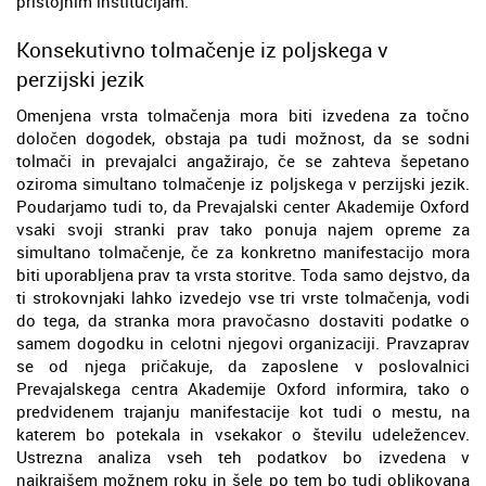
pristojnim institucijam.
Konsekutivno tolmačenje iz poljskega v
perzijski jezik
Omenjena vrsta tolmačenja mora biti izvedena za točno
določen dogodek, obstaja pa tudi možnost, da se sodni
tolmači in prevajalci angažirajo, če se zahteva šepetano
oziroma simultano tolmačenje iz poljskega v perzijski jezik.
Poudarjamo tudi to, da Prevajalski center Akademije Oxford
vsaki svoji stranki prav tako ponuja najem opreme za
simultano tolmačenje, če za konkretno manifestacijo mora
biti uporabljena prav ta vrsta storitve. Toda samo dejstvo, da
ti strokovnjaki lahko izvedejo vse tri vrste tolmačenja, vodi
do tega, da stranka mora pravočasno dostaviti podatke o
samem dogodku in celotni njegovi organizaciji. Pravzaprav
se od njega pričakuje, da zaposlene v poslovalnici
Prevajalskega centra Akademije Oxford informira, tako o
predvidenem trajanju manifestacije kot tudi o mestu, na
katerem bo potekala in vsekakor o številu udeležencev.
Ustrezna analiza vseh teh podatkov bo izvedena v
najkrajšem možnem roku in šele po tem bo tudi oblikovana