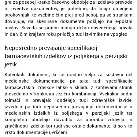
gre za posebej kratko časovno obdobje za izdelavo prevoda
in overitve dokumentov, je potrebno, da imajo omenjeni
strokovnjaki te vsebine čim prej pred seboj, pa se strankam
dovoljuje, da skenirane dokumente pošljejo na e-poštni
naslov. Seveda se potem morajo držati navedenega pravila
in da v čim krajšem roku priložijo tudi izvirnike na vpogled.
Neposredno prevajanje specifikacij
farmacevtskih izdelkov iz poljskega v perzijski
jezik
Katerikoli dokument, ki se uradno velja za sestavni del
medicinske dokumentacije, pa tako tudi specifikacije
farmacevtskih izdelkov lahko v skladu z zahtevami strank
prevedemo v konkretni jezični kombinaciji. Vsekakor sodni
tolmači in prevajalci obdelajo tudi zdravniške izvide,
izvedejo pa tudi neposredno prevajanje dokumentacije o
medicinskih izdelkih iz poljskega v perzijski jezik ter
kompletno obdelajo navodilo za uporabo zdravila in
značilnosti izdelka kot tudi vse ostale dokumente, ki so v to
vrsto dokumentacije uvrščeni.