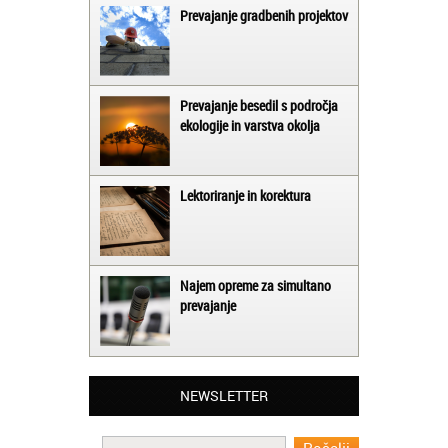
Prevajanje gradbenih projektov
Prevajanje besedil s področja
ekologije in varstva okolja
Lektoriranje in korektura
Najem opreme za simultano
prevajanje
Matjaž iz Ajdovščine:
Lahko pohvalim vse zaposlene v Akademiji
Oxford, ker so resnično profesionalni in
NEWSLETTER
prevajalske storitve opravljajo hitro in
učinkoviti.