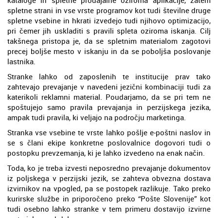
spletne strani in vse vrste programov kot tudi številne druge
spletne vsebine in hkrati izvedejo tudi njihovo optimizacijo,
pri čemer jih uskladiti s pravili spleta oziroma iskanja. Cilj
takšnega pristopa je, da se spletnim materialom zagotovi
precej boljše mesto v iskanju in da se poboljša poslovanje
lastnika.
Stranke lahko od zaposlenih te institucije prav tako
zahtevajo prevajanje v navedeni jezični kombinaciji tudi za
katerikoli reklamni material. Poudarjamo, da se pri tem ne
spoštujejo samo pravila prevajanja in perzijskega jezika,
ampak tudi pravila, ki veljajo na področju marketinga.
Stranka vse vsebine te vrste lahko pošlje e-poštni naslov in
se s člani ekipe konkretne poslovalnice dogovori tudi o
postopku prevzemanja, ki je lahko izvedeno na enak način.
Toda, ko je treba izvesti neposredno prevajanje dokumentov
iz poljskega v perzijski jezik, se zahteva obvezna dostava
izvirnikov na vpogled, pa se postopek razlikuje. Tako preko
kurirske službe in priporočeno preko “Pošte Slovenije” kot
tudi osebno lahko stranke v tem primeru dostavijo izvirne