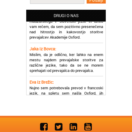
Martina iz Bleda:
Potrebovala sem prevajanje iz
madžarskega v slovenski jezik in lahko
DRUGI O NAS
vam rečem, da sem pozitivno presenečena
nad hitrostjo in kakovostjo storitve
prevajalcev Akademije Oxford.
Jaka iz Bovca:
Mislim, da je odlično, ker lahko na enem
mestu najdem prevajalske storitve za
različne jezike, tako da se ne morem
sprehajati od prevajalca do prevajalca.
Eva iz Brežic:
Nujno sem potrebovala prevod v francoski
jezik, na spletu sem našla Oxford, jih
poklicala in v roku nekaj ur sem po
elektronski pošti prejela prevod. Resnično
so izjemni!
Zoran iz Velenja:
Uslužni, hitri in ljubeznivi, za njih imam
samo pohvalne besede!