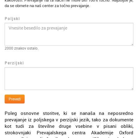
kakovosti. Prevajanje na ta način ne more biti 100% točno. Najboljše je,
da se obrnete na naš center za točno prevajanje.
Poljski
2000
znakov ostalo.
Perzijski
Prevedi
Poleg osnovne storitve, ki se nanaša na neposredno
prevajanje iz poljskega v perzijski jezik, tako za dokumente
kot tudi za številne druge vsebine v pisani obliki,
strokovnjaki Prevajalskega centra Akademije Oxford