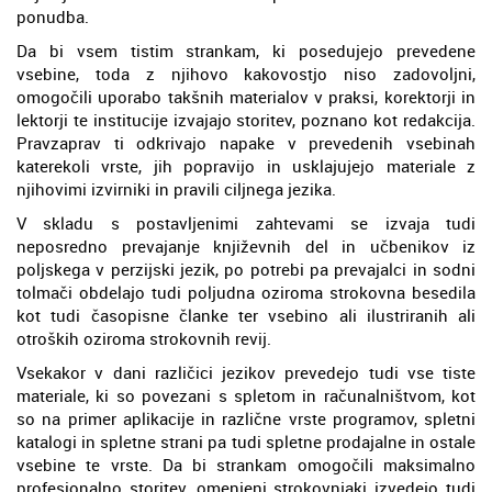
ponudba.
Da bi vsem tistim strankam, ki posedujejo prevedene
vsebine, toda z njihovo kakovostjo niso zadovoljni,
omogočili uporabo takšnih materialov v praksi, korektorji in
lektorji te institucije izvajajo storitev, poznano kot redakcija.
Pravzaprav ti odkrivajo napake v prevedenih vsebinah
katerekoli vrste, jih popravijo in usklajujejo materiale z
njihovimi izvirniki in pravili ciljnega jezika.
V skladu s postavljenimi zahtevami se izvaja tudi
neposredno prevajanje književnih del in učbenikov iz
poljskega v perzijski jezik, po potrebi pa prevajalci in sodni
tolmači obdelajo tudi poljudna oziroma strokovna besedila
kot tudi časopisne članke ter vsebino ali ilustriranih ali
otroških oziroma strokovnih revij.
Vsekakor v dani različici jezikov prevedejo tudi vse tiste
materiale, ki so povezani s spletom in računalništvom, kot
so na primer aplikacije in različne vrste programov, spletni
katalogi in spletne strani pa tudi spletne prodajalne in ostale
vsebine te vrste. Da bi strankam omogočili maksimalno
profesionalno storitev, omenjeni strokovnjaki izvedejo tudi