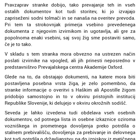
Pravzaprav stranke dobijo, tako prevajanje teh in vseh
ostalih dokumentov kot tudi storitev, ki jo izvajajo
zapriseženi sodni tolmači in se nanaša na overitev prevoda.
Pri tem ta strokovnjak primerja vsebino prevedenega
dokumenta z njegovim izvirnikom in ugotavlja, ali gre za
popolnoma enaki vsebini, saj svoj žig sme postaviti samo,
če je to tako.
V skladu s tem stranka mora obvezno na ustrezen način
poslati izvirnike na vpogled, ali jih prinesti neposredno v
predstavništvo Prevajalskega centra Akademije Oxford.
Glede na to, da obstajajo dokumenti, na katere mora biti
postavljena posebna vrsta žiga, je zelo pomembno, da
stranke informacije o overitvi s Haškim ali Apostille žigom
pridobijo samostojno in to v okviru pristojnih institucij
Republike Slovenije, ki delujejo v okviru okrožnih sodišč.
Seveda je lahko izvedena tudi obdelava vseh osebnih
dokumentov, od potnega lista in osebne izkaznice oziroma
vozniškega in prometnega dovoljenja preko potrdila o
stalnem prebivališču, dovoljenja za prebivanje in delovnega
kot tudi potrdila o državljanstvu pa do izpiskov iz matičnega