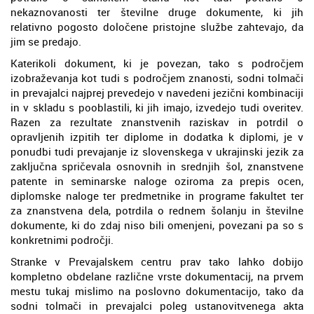
nekaznovanosti ter številne druge dokumente, ki jih
relativno pogosto določene pristojne službe zahtevajo, da
jim se predajo.
Katerikoli dokument, ki je povezan, tako s področjem
izobraževanja kot tudi s področjem znanosti, sodni tolmači
in prevajalci najprej prevedejo v navedeni jezični kombinaciji
in v skladu s pooblastili, ki jih imajo, izvedejo tudi overitev.
Razen za rezultate znanstvenih raziskav in potrdil o
opravljenih izpitih ter diplome in dodatka k diplomi, je v
ponudbi tudi prevajanje iz slovenskega v ukrajinski jezik za
zaključna spričevala osnovnih in srednjih šol, znanstvene
patente in seminarske naloge oziroma za prepis ocen,
diplomske naloge ter predmetnike in programe fakultet ter
za znanstvena dela, potrdila o rednem šolanju in številne
dokumente, ki do zdaj niso bili omenjeni, povezani pa so s
konkretnimi področji.
Stranke v Prevajalskem centru prav tako lahko dobijo
kompletno obdelane različne vrste dokumentacij, na prvem
mestu tukaj mislimo na poslovno dokumentacijo, tako da
sodni tolmači in prevajalci poleg ustanovitvenega akta