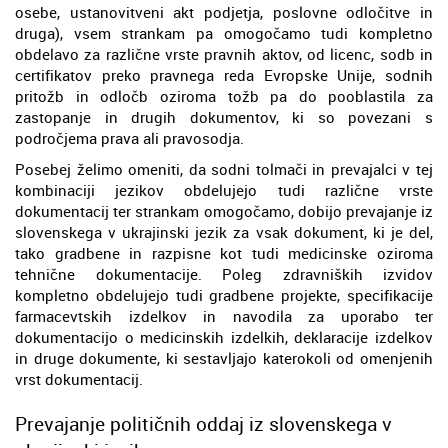
osebe, ustanovitveni akt podjetja, poslovne odločitve in
druga), vsem strankam pa omogočamo tudi kompletno
obdelavo za različne vrste pravnih aktov, od licenc, sodb in
certifikatov preko pravnega reda Evropske Unije, sodnih
pritožb in odločb oziroma tožb pa do pooblastila za
zastopanje in drugih dokumentov, ki so povezani s
področjema prava ali pravosodja.
Posebej želimo omeniti, da sodni tolmači in prevajalci v tej
kombinaciji jezikov obdelujejo tudi različne vrste
dokumentacij ter strankam omogočamo, dobijo prevajanje iz
slovenskega v ukrajinski jezik za vsak dokument, ki je del,
tako gradbene in razpisne kot tudi medicinske oziroma
tehnične dokumentacije. Poleg zdravniških izvidov
kompletno obdelujejo tudi gradbene projekte, specifikacije
farmacevtskih izdelkov in navodila za uporabo ter
dokumentacijo o medicinskih izdelkih, deklaracije izdelkov
in druge dokumente, ki sestavljajo katerokoli od omenjenih
vrst dokumentacij.
Prevajanje političnih oddaj iz slovenskega v