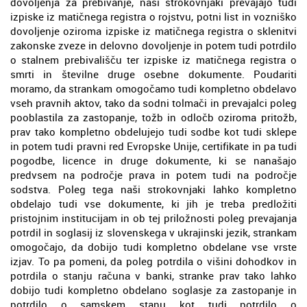
dovoljenja za prebivanje, naši strokovnjaki prevajajo tudi
izpiske iz matičnega registra o rojstvu, potni list in vozniško
dovoljenje oziroma izpiske iz matičnega registra o sklenitvi
zakonske zveze in delovno dovoljenje in potem tudi potrdilo
o stalnem prebivališču ter izpiske iz matičnega registra o
smrti in številne druge osebne dokumente. Poudariti
moramo, da strankam omogočamo tudi kompletno obdelavo
vseh pravnih aktov, tako da sodni tolmači in prevajalci poleg
pooblastila za zastopanje, tožb in odločb oziroma pritožb,
prav tako kompletno obdelujejo tudi sodbe kot tudi sklepe
in potem tudi pravni red Evropske Unije, certifikate in pa tudi
pogodbe, licence in druge dokumente, ki se nanašajo
predvsem na področje prava in potem tudi na področje
sodstva. Poleg tega naši strokovnjaki lahko kompletno
obdelajo tudi vse dokumente, ki jih je treba predložiti
pristojnim institucijam in ob tej priložnosti poleg prevajanja
potrdil in soglasij iz slovenskega v ukrajinski jezik, strankam
omogočajo, da dobijo tudi kompletno obdelane vse vrste
izjav. To pa pomeni, da poleg potrdila o višini dohodkov in
potrdila o stanju računa v banki, stranke prav tako lahko
dobijo tudi kompletno obdelano soglasje za zastopanje in
potrdilo o samskem stanu kot tudi potrdilo o