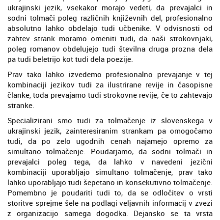
ukrajinski jezik, vsekakor morajo vedeti, da prevajalci in
sodni tolmači poleg različnih književnih del, profesionalno
absolutno lahko obdelajo tudi učbenike. V odvisnosti od
zahtev strank moramo omeniti tudi, da naši strokovnjaki,
poleg romanov obdelujejo tudi številna druga prozna dela
pa tudi beletrijo kot tudi dela poezije.
Prav tako lahko izvedemo profesionalno prevajanje v tej
kombinaciji jezikov tudi za ilustrirane revije in časopisne
članke, toda prevajamo tudi strokovne revije, če to zahtevajo
stranke.
Specializirani smo tudi za tolmačenje iz slovenskega v
ukrajinski jezik, zainteresiranim strankam pa omogočamo
tudi, da po zelo ugodnih cenah najamejo opremo za
simultano tolmačenje. Poudarjamo, da sodni tolmači in
prevajalci poleg tega, da lahko v navedeni jezični
kombinaciji uporabljajo simultano tolmačenje, prav tako
lahko uporabljajo tudi šepetano in konsekutivno tolmačenje.
Pomembno je poudariti tudi to, da se odločitev o vrsti
storitve sprejme šele na podlagi veljavnih informacij v zvezi
z organizacijo samega dogodka. Dejansko se ta vrsta