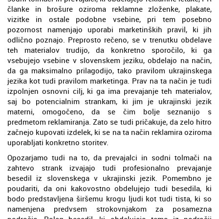
članke in brošure oziroma reklamne zloženke, plakate,
vizitke in ostale podobne vsebine, pri tem posebno
pozornost namenjajo uporabi marketinških pravil, ki jih
odlično poznajo. Preprosto rečeno, se v trenutku obdelave
teh materialov trudijo, da konkretno sporočilo, ki ga
vsebujejo vsebine v slovenskem jeziku, obdelajo na način,
da ga maksimalno prilagodijo, tako pravilom ukrajinskega
jezika kot tudi pravilom marketinga. Prav na ta način je tudi
izpolnjen osnovni cilj, ki ga ima prevajanje teh materialov,
saj bo potencialnim strankam, ki jim je ukrajinski jezik
materni, omogočeno, da se čim bolje seznanijo s
predmetom reklamiranja. Zato se tudi pričakuje, da zelo hitro
začnejo kupovati izdelek, ki se na ta način reklamira oziroma
uporabljati konkretno storitev.
Opozarjamo tudi na to, da prevajalci in sodni tolmači na
zahtevo strank izvajajo tudi profesionalno prevajanje
besedil iz slovenskega v ukrajinski jezik. Pomembno je
poudariti, da oni kakovostno obdelujejo tudi besedila, ki
bodo predstavljena širšemu krogu ljudi kot tudi tista, ki so
namenjena predvsem strokovnjakom za posamezna
področja. Poleg besedil, ki obdelujejo temo iz področij