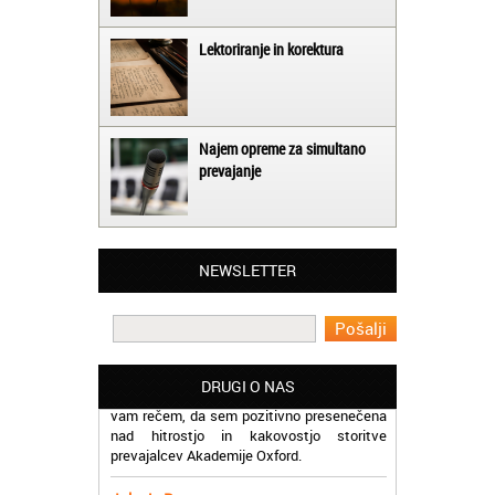
Lektoriranje in korektura
Najem opreme za simultano
prevajanje
Matjaž iz Ajdovščine:
Lahko pohvalim vse zaposlene v Akademiji
Oxford, ker so resnično profesionalni in
prevajalske storitve opravljajo hitro in
NEWSLETTER
učinkoviti.
Martina iz Bleda:
Potrebovala sem prevajanje iz
madžarskega v slovenski jezik in lahko
vam rečem, da sem pozitivno presenečena
DRUGI O NAS
nad hitrostjo in kakovostjo storitve
prevajalcev Akademije Oxford.
Jaka iz Bovca:
Mislim, da je odlično, ker lahko na enem