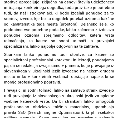
storitve opredeljuje izključno na osnovi števila udeležencev
in trajanja konkretnega dogodka, toda prav tako je potrebno
tudi, da naši strokovnjaki, ki bodo izdelali ponudbo za to
storitev, izvedo, kje bo ta dogodek potekal oziroma kakšne
so karakteristike tega mesta (prostora). Dejansko šele, ko
pridobimo vse potrebne podatke, lahko začnemo z izdelavo
ponudbe oziroma sprejmemo odločitev, katera vrsta
tolmačenja, za katere so sodni tolmači in prevajalci
specializirani, lahko najbolje odgovori na te zahteve.
Strankam lahko ponudimo tudi storitve, za katere so
specializirani profesionalni korektorji in lektorji, poudarjamo
pa, da se redakcija izvaja samo v primeru, ko je prevajanje iz
slovenskega v ukrajinski jezik izvedeno na nekem drugem
mestu in ko v konkretnih vsebinah obstajajo napake, ki se
morajo profesionalno popraviti.
Prevajalci in sodni tolmači lahko na zahtevo strank izvedejo
tudi prevajanje iz slovenskega v ukrajinski jezik za spletne
vsebine katerekoli vrste. Da bi strankam lahko omogočili
profesionalno obdelavo takšnih materialov, uporabljajo
pravila SEO (Search Engine Optimisation), ki jih vsekakor
odlično poznajo. Samo zato ker se prevajanje spletnih