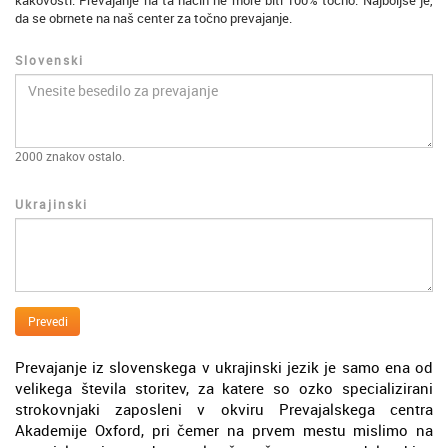
kakovosti. Prevajanje na ta način ne more biti 100% točno. Najboljše je,
da se obrnete na naš center za točno prevajanje.
Slovenski
2000
znakov ostalo.
Ukrajinski
Prevedi
Prevajanje iz slovenskega v ukrajinski jezik je samo ena od
velikega števila storitev, za katere so ozko specializirani
strokovnjaki zaposleni v okviru Prevajalskega centra
Akademije Oxford, pri čemer na prvem mestu mislimo na