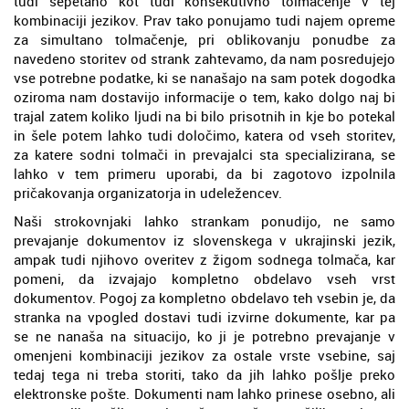
tudi šepetano kot tudi konsekutivno tolmačenje v tej
kombinaciji jezikov. Prav tako ponujamo tudi najem opreme
za simultano tolmačenje, pri oblikovanju ponudbe za
navedeno storitev od strank zahtevamo, da nam posredujejo
vse potrebne podatke, ki se nanašajo na sam potek dogodka
oziroma nam dostavijo informacije o tem, kako dolgo naj bi
trajal zatem koliko ljudi na bi bilo prisotnih in kje bo potekal
in šele potem lahko tudi določimo, katera od vseh storitev,
za katere sodni tolmači in prevajalci sta specializirana, se
lahko v tem primeru uporabi, da bi zagotovo izpolnila
pričakovanja organizatorja in udeležencev.
Naši strokovnjaki lahko strankam ponudijo, ne samo
prevajanje dokumentov iz slovenskega v ukrajinski jezik,
ampak tudi njihovo overitev z žigom sodnega tolmača, kar
pomeni, da izvajajo kompletno obdelavo vseh vrst
dokumentov. Pogoj za kompletno obdelavo teh vsebin je, da
stranka na vpogled dostavi tudi izvirne dokumente, kar pa
se ne nanaša na situacijo, ko ji je potrebno prevajanje v
omenjeni kombinaciji jezikov za ostale vrste vsebine, saj
tedaj tega ni treba storiti, tako da jih lahko pošlje preko
elektronske pošte. Dokumenti nam lahko prinese osebno, ali