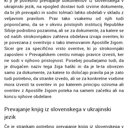
ki ji je potrebno prevajanje dokumentov iz slovenskega v
ukrajinski jezik, na vpogled dostavi tudi izvirne dokumente,
da bi jih prevajalci in sodni tolmači lahko obdelali v skladu z
veljavnim pravilom. Prav tako vsakemu od njih tudi
priporočamo, da se v okviru pristojnih institucij Republike
Srbije podrobno pozanima, ali se za dokumente, za katere se
od naših strokovnjakov zahteva obdelava izvaja overitev, ki
je povezana z overitvijo s tako imenovanim Apostille žigom.
Sicer gre za specifično vrsto overitve, ki jo strokovnjaki
zaposleni v Prevajalskem centru nimajo pravice izvesti, ker
ne sodi v njihovo pristojnost. Posebej poudarjamo tudi, da
je drugačen naziv tega žiga haški in da je le-ta obvezen
samo za dokumente, za katere to določajo pravila pa je zato
tudi potrebno, da stranke izvedo, ali se za konkretne vsebine
mora izvesti ta overitev in po katerem principu oziroma ali
overitev z Apostille žigom poteka na samem začetku ali na
koncu njihove obdelave.
Prevajanje knjig iz slovenskega v ukrajinski
jezik
Če je strankam potrebno prevajanje knjig iz slovenskega v