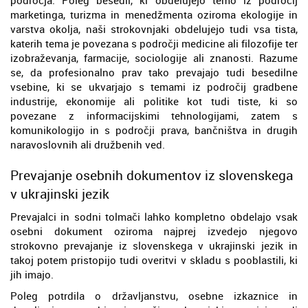
marketinga, turizma in menedžmenta oziroma ekologije in
varstva okolja, naši strokovnjaki obdelujejo tudi vsa tista,
katerih tema je povezana s področji medicine ali filozofije ter
izobraževanja, farmacije, sociologije ali znanosti. Razume
se, da profesionalno prav tako prevajajo tudi besedilne
vsebine, ki se ukvarjajo s temami iz področij gradbene
industrije, ekonomije ali politike kot tudi tiste, ki so
povezane z informacijskimi tehnologijami, zatem s
komunikologijo in s področji prava, bančništva in drugih
naravoslovnih ali družbenih ved.
Prevajanje osebnih dokumentov iz slovenskega
v ukrajinski jezik
Prevajalci in sodni tolmači lahko kompletno obdelajo vsak
osebni dokument oziroma najprej izvedejo njegovo
strokovno prevajanje iz slovenskega v ukrajinski jezik in
takoj potem pristopijo tudi overitvi v skladu s pooblastili, ki
jih imajo.
Poleg potrdila o državljanstvu, osebne izkaznice in