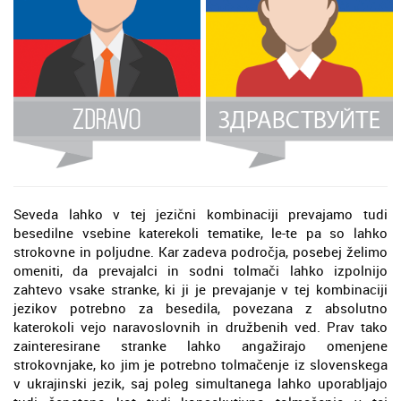
Seveda lahko v tej jezični kombinaciji prevajamo tudi
besedilne vsebine katerekoli tematike, le-te pa so lahko
strokovne in poljudne. Kar zadeva področja, posebej želimo
omeniti, da prevajalci in sodni tolmači lahko izpolnijo
zahtevo vsake stranke, ki ji je prevajanje v tej kombinaciji
jezikov potrebno za besedila, povezana z absolutno
katerokoli vejo naravoslovnih in družbenih ved. Prav tako
zainteresirane stranke lahko angažirajo omenjene
strokovnjake, ko jim je potrebno tolmačenje iz slovenskega
v ukrajinski jezik, saj poleg simultanega lahko uporabljajo