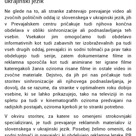
ukrajinski jezik
Ne glede na to, ali stranke zahtevajo prevajanje video ali
zvočnih političnih oddaj iz slovenskega v ukrajinski jezik, jih
v Prevajalskem centru pričakuje tudi njihova končna
obdelava v obliki sinhronizacije ali podnaslavljanja teh
vsebin. Vsekakor jim omogočamo tudi obdelavo
informativnih kot tudi zabavnih ter izobraževalnih pa tudi
vseh drugih oddaj, prevajalci in sodni tolmači pa prav tako
obdelujejo tudi serije, zatem dokumentarne filme in
reklamna sporočila kot tudi animirane ter igrane filme
kateregakoli žanra oziroma risane filme in ostale video in
zvočne materiale. Dejstvo, da jih pri nas pričakuje tudi
storitev sinhronizacije ali njihovega podnaslavljanja, je
dovolj, da se razume, da stranke v optimalnem roku dobijo
vsebine, ki se lahko prikazujejo, tako na televiziji in na
spletu pa tudi v kinematografih oziroma predvajani na
radijskih postajah, oziroma kjerkoli je to stranki potrebno.
V okviru storitev, za katere so omenjeni strokovnjaki
specializirani, je tudi prevajanje reklamnih materialov iz
slovenskega v ukrajinski jezik. Posebej želimo omeniti, da
sodni tolmači in prevajalci, ki obdelujejo reklamne letake, PR