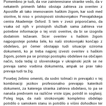
Pomembno je tudi, da vse zainteresirane stranke vedo, da v
nekaterih primerih lahko obstaja zahteva za overitev z
Apostille ali tako imenovanim haškim žigom, kar sodi med
storitve, ki niso v pristojnosti strokovnjakov Prevajalskega
centra Akademije Oxford. S tem v zvezi priporočamo, da
vsaka od njih v pristojnih službah sama zahteva vse
potrebne informacije o tej vrsti overitve, da bi se izognila
dodatnim težavam. Sicer overitev s haškim žigom
najpogosteje poteka šele, ko naši strokovnjaki končajo z
obdelavo, pri čemer obstajajo tudi situacije oziroma
dokumenti, ko je treba najprej izvesti overitev s haškim
žigom, potem pa se pristopi postopku obdelave na običajen
način, toda tedaj iz slovenskega v ukrajinski jezik se ne
prevaja samo vsebina dokumenta, ampak se prav tako
prevaja tudi ta žig.
Posebej želimo omeniti, da sodni tolmači in prevajalci v tej
kombinaciji jezikov profesionalno prevajajo katerikoli
dokument, za katerega stranka zahteva obdelavo, to pa se
nanaša predvsem na različne vrste izjav, potrdil in soglasij.
Poleg tega, da naši strokovnjaki kompletno obdelajo
potrdilo o samskem stanu in potrdilo o višini dohodkov ter