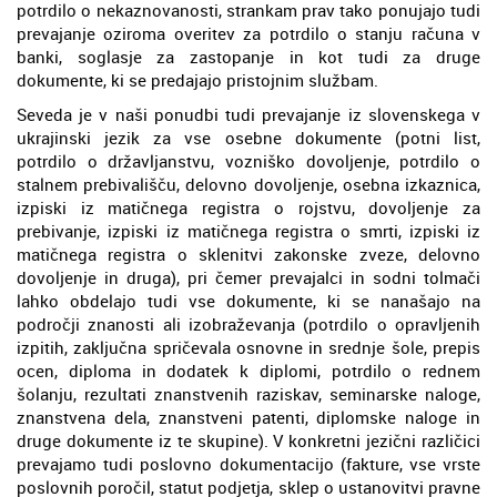
potrdilo o nekaznovanosti, strankam prav tako ponujajo tudi
prevajanje oziroma overitev za potrdilo o stanju računa v
banki, soglasje za zastopanje in kot tudi za druge
dokumente, ki se predajajo pristojnim službam.
Seveda je v naši ponudbi tudi prevajanje iz slovenskega v
ukrajinski jezik za vse osebne dokumente (potni list,
potrdilo o državljanstvu, vozniško dovoljenje, potrdilo o
stalnem prebivališču, delovno dovoljenje, osebna izkaznica,
izpiski iz matičnega registra o rojstvu, dovoljenje za
prebivanje, izpiski iz matičnega registra o smrti, izpiski iz
matičnega registra o sklenitvi zakonske zveze, delovno
dovoljenje in druga), pri čemer prevajalci in sodni tolmači
lahko obdelajo tudi vse dokumente, ki se nanašajo na
področji znanosti ali izobraževanja (potrdilo o opravljenih
izpitih, zaključna spričevala osnovne in srednje šole, prepis
ocen, diploma in dodatek k diplomi, potrdilo o rednem
šolanju, rezultati znanstvenih raziskav, seminarske naloge,
znanstvena dela, znanstveni patenti, diplomske naloge in
druge dokumente iz te skupine). V konkretni jezični različici
prevajamo tudi poslovno dokumentacijo (fakture, vse vrste
poslovnih poročil, statut podjetja, sklep o ustanovitvi pravne