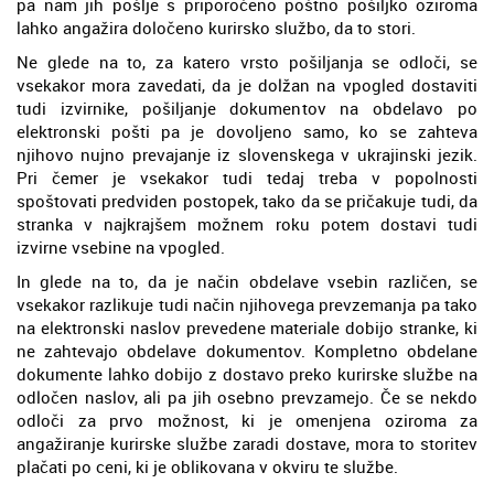
pa nam jih pošlje s priporočeno poštno pošiljko oziroma
lahko angažira določeno kurirsko službo, da to stori.
Ne glede na to, za katero vrsto pošiljanja se odloči, se
vsekakor mora zavedati, da je dolžan na vpogled dostaviti
tudi izvirnike, pošiljanje dokumentov na obdelavo po
elektronski pošti pa je dovoljeno samo, ko se zahteva
njihovo nujno prevajanje iz slovenskega v ukrajinski jezik.
Pri čemer je vsekakor tudi tedaj treba v popolnosti
spoštovati predviden postopek, tako da se pričakuje tudi, da
stranka v najkrajšem možnem roku potem dostavi tudi
izvirne vsebine na vpogled.
In glede na to, da je način obdelave vsebin različen, se
vsekakor razlikuje tudi način njihovega prevzemanja pa tako
na elektronski naslov prevedene materiale dobijo stranke, ki
ne zahtevajo obdelave dokumentov. Kompletno obdelane
dokumente lahko dobijo z dostavo preko kurirske službe na
odločen naslov, ali pa jih osebno prevzamejo. Če se nekdo
odloči za prvo možnost, ki je omenjena oziroma za
angažiranje kurirske službe zaradi dostave, mora to storitev
plačati po ceni, ki je oblikovana v okviru te službe.