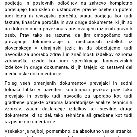
podjetja in poslovnih odločitev na zahtevo kompletno
obdelujejo tudi sklep o ustanovitvi pravne osebe in potem
tudi letna in revizijska poročila, statut podjetja kot tudi
fakture, finančna poročila in sva druge dokumente, ki jih so
na določen način povezana s poslovanjem različnih pravnih
oseb. Prav tako se razume, da jim omogočamo tudi
prevajanje dokumentacije o medicinskih izdelkih iz
slovenskega v ukrajinski jezik in da obdelujemo tudi
navodila za uporabo zdravil in značilnosti izdelkov oziroma
zdravniške izvide kot tudi specifikacije farmacevtskih
izdelkov in druge dokumente, ki jih štejejo ko sestavni del
medicinske dokumentacije.
Poleg vseh omenjenih dokumentov prevajalci in sodni
tolmači lahko v navedeni kombinaciji jezikov prav tako
prevajajo in overijo tudi navodila za uporabo kot tudi
gradbene projekte oziroma laboratorijske analize tehničnih
vzorcev, zatem deklaracije izdelkov ter številne druge
dokumente, ki so del, tako tehnične ali gradbene kot tudi
razpisne dokumentacije.
Vsekakor je najbolj pomembno, da absolutno vsaka stranka,