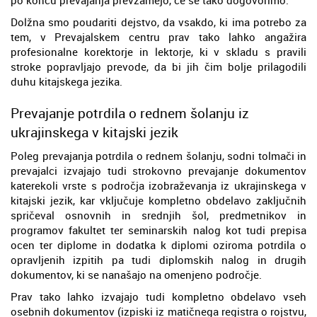
Dolžna smo poudariti dejstvo, da vsakdo, ki ima potrebo za
tem, v Prevajalskem centru prav tako lahko angažira
profesionalne korektorje in lektorje, ki v skladu s pravili
stroke popravljajo prevode, da bi jih čim bolje prilagodili
duhu kitajskega jezika.
Prevajanje potrdila o rednem šolanju iz
ukrajinskega v kitajski jezik
Poleg prevajanja potrdila o rednem šolanju, sodni tolmači in
prevajalci izvajajo tudi strokovno prevajanje dokumentov
katerekoli vrste s področja izobraževanja iz ukrajinskega v
kitajski jezik, kar vključuje kompletno obdelavo zaključnih
spričeval osnovnih in srednjih šol, predmetnikov in
programov fakultet ter seminarskih nalog kot tudi prepisa
ocen ter diplome in dodatka k diplomi oziroma potrdila o
opravljenih izpitih pa tudi diplomskih nalog in drugih
dokumentov, ki se nanašajo na omenjeno področje.
Prav tako lahko izvajajo tudi kompletno obdelavo vseh
osebnih dokumentov (izpiski iz matičnega registra o rojstvu,