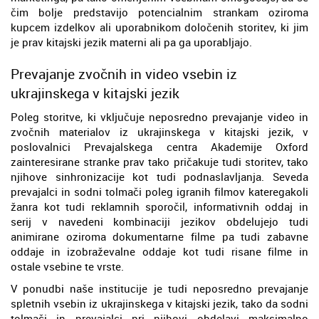
čim bolje predstavijo potencialnim strankam oziroma
kupcem izdelkov ali uporabnikom določenih storitev, ki jim
je prav kitajski jezik materni ali pa ga uporabljajo.
Prevajanje zvočnih in video vsebin iz
ukrajinskega v kitajski jezik
Poleg storitve, ki vključuje neposredno prevajanje video in
zvočnih materialov iz ukrajinskega v kitajski jezik, v
poslovalnici Prevajalskega centra Akademije Oxford
zainteresirane stranke prav tako pričakuje tudi storitev, tako
njihove sinhronizacije kot tudi podnaslavljanja. Seveda
prevajalci in sodni tolmači poleg igranih filmov kateregakoli
žanra kot tudi reklamnih sporočil, informativnih oddaj in
serij v navedeni kombinaciji jezikov obdelujejo tudi
animirane oziroma dokumentarne filme pa tudi zabavne
oddaje in izobraževalne oddaje kot tudi risane filme in
ostale vsebine te vrste.
V ponudbi naše institucije je tudi neposredno prevajanje
spletnih vsebin iz ukrajinskega v kitajski jezik, tako da sodni
tolmači in prevajalci pri njihovi obdelavi maksimalno