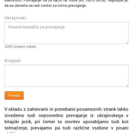
kakovosti. Prevajanje na ta način ne more biti 100% točno. Najboljše je,
da se obrnete na naš center za točno prevajanje.
Ukrajinski
2000
znakov ostalo.
Kitajski
Prevedi
V skladu z zahtevami in potrebami posameznih strank lahko
izvedemo tudi neposredno prevajanje iz ukrajinskega v
kitajski jezik, pri čemer to storitev uporabljamo tudi kot
tolmačenje, prevajamo pa tudi različne vsebine v pisani