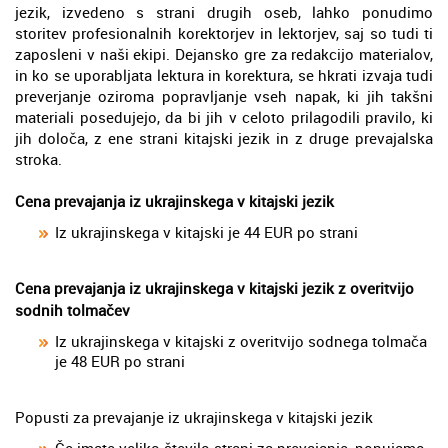
jezik, izvedeno s strani drugih oseb, lahko ponudimo
storitev profesionalnih korektorjev in lektorjev, saj so tudi ti
zaposleni v naši ekipi. Dejansko gre za redakcijo materialov,
in ko se uporabljata lektura in korektura, se hkrati izvaja tudi
preverjanje oziroma popravljanje vseh napak, ki jih takšni
materiali posedujejo, da bi jih v celoto prilagodili pravilo, ki
jih določa, z ene strani kitajski jezik in z druge prevajalska
stroka.
Cena prevajanja iz ukrajinskega v kitajski jezik
Iz ukrajinskega v kitajski je 44 EUR po strani
Cena prevajanja iz ukrajinskega v kitajski jezik z overitvijo
sodnih tolmačev
Iz ukrajinskega v kitajski z overitvijo sodnega tolmača
je 48 EUR po strani
Popusti za prevajanje iz ukrajinskega v kitajski jezik
Če imate veliko število strani za prevajanje, ponujamo