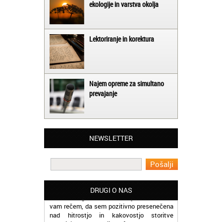
ekologije in varstva okolja
Lektoriranje in korektura
Najem opreme za simultano
prevajanje
Matjaž iz Ajdovščine:
Lahko pohvalim vse zaposlene v Akademiji
Oxford, ker so resnično profesionalni in
prevajalske storitve opravljajo hitro in
NEWSLETTER
učinkoviti.
Martina iz Bleda:
Potrebovala sem prevajanje iz
madžarskega v slovenski jezik in lahko
DRUGI O NAS
vam rečem, da sem pozitivno presenečena
nad hitrostjo in kakovostjo storitve
prevajalcev Akademije Oxford.