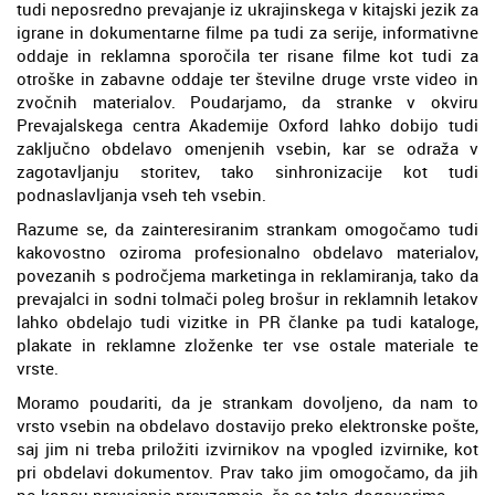
tudi neposredno prevajanje iz ukrajinskega v kitajski jezik za
igrane in dokumentarne filme pa tudi za serije, informativne
oddaje in reklamna sporočila ter risane filme kot tudi za
otroške in zabavne oddaje ter številne druge vrste video in
zvočnih materialov. Poudarjamo, da stranke v okviru
Prevajalskega centra Akademije Oxford lahko dobijo tudi
zaključno obdelavo omenjenih vsebin, kar se odraža v
zagotavljanju storitev, tako sinhronizacije kot tudi
podnaslavljanja vseh teh vsebin.
Razume se, da zainteresiranim strankam omogočamo tudi
kakovostno oziroma profesionalno obdelavo materialov,
povezanih s področjema marketinga in reklamiranja, tako da
prevajalci in sodni tolmači poleg brošur in reklamnih letakov
lahko obdelajo tudi vizitke in PR članke pa tudi kataloge,
plakate in reklamne zloženke ter vse ostale materiale te
vrste.
Moramo poudariti, da je strankam dovoljeno, da nam to
vrsto vsebin na obdelavo dostavijo preko elektronske pošte,
saj jim ni treba priložiti izvirnikov na vpogled izvirnike, kot
pri obdelavi dokumentov. Prav tako jim omogočamo, da jih
po koncu prevajanja prevzamejo, če se tako dogovorimo.