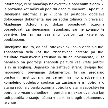
informacije, ki se nanašajo na overitev s posebnim žigom, ki
je poznana kot haški ali pod drugačnim imenom - Apostille.
Omenjena informacija je ključna za postopek obdelave
določenega dokumenta, nje pa sodni tolmači in prevajalci
Akademije Oxford niso dolžni posedovati oziroma
posredovati zainteresiranim strankam, saj ne izvajajo te
overitve, ker ni na seznamu poslov, za katere so
pooblaščeni.
Omenjamo tudi to, da naši strokovnjaki lahko obdelajo tudi
znanstvena dela kot tudi znanstvene patente pa tudi
rezultate znanstvenih raziskav in druge dokumente, ki se
nanašajo na področje znanosti pa tudi vse vrste potrdil,
izjav in soglasij. Dejansko na zahtevo strank izvajajo tudi
neposredno prevajanje dokumentov, ki se predajajo
pristojnim institucijam, pri čemer mislimo predvsem na
kompletno obdelavo soglasij za zastopanje in potrdila o
stanju računa v banki oziroma potrdila o stalni zaposlitvi ter
potrdila o višini dohodkov in potrdila o nekaznovanosti kot
tudi potrdila o stanju računa v banki in drugih dokumentov
te vrste.