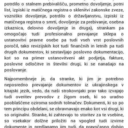
potrdilo o stalnem prebivališču, prometno dovoljenje, potni
list, izpiski iz matičnega registra o sklenitvi zakonske zveze,
vozniško dovoljenje, potrdilo o državljanstvu, izpiski iz
matičnega registra o smrti, dovoljenje za prebivanje, osebna
izkaznica, delovno dovoljenje in druga), strankam pa
omogočajo tudi profesionalno prevajanje sklepa o
ustanovitvi pravne osebe pa tudi vseh vrst poslovnih
poročil, tako revizijskih kot tudi finančnih in letnih pa tudi
drugih dokumentov, ki sestavljajo poslovno dokumentacijo,
kot so na primer ustanovitveni akt podjetja, fakture,
poslovne odločitve in številni drugi, ki se nanašajo na
poslovanje.
Najpomembneje je, da stranke, ki jim je potrebno
neposredno prevajanje dokumentov iz ukrajinskega v
kitajski jezik, vedo, da naši strokovnjaki prav tako izvajajo
tudi overitev prevodov z žigom oseb, ki so uradno
pooblaščene oziroma sodnih tolmačev. Dokumenti, ki so po
tem principu obdelani, se obravnavajo enako kot vsi drugi, ki
so originalni. Stranke, ki zahtevajo to storitev za te vsebine,
so vsekakor dolžne priložiti na vpogled tudi izvirne
dokumente in predlagamo jim tudi, da pravočasno dobijo