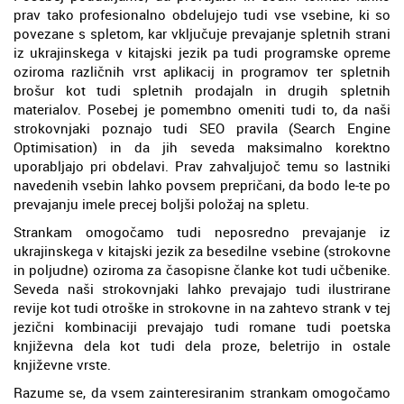
prav tako profesionalno obdelujejo tudi vse vsebine, ki so
povezane s spletom, kar vključuje prevajanje spletnih strani
iz ukrajinskega v kitajski jezik pa tudi programske opreme
oziroma različnih vrst aplikacij in programov ter spletnih
brošur kot tudi spletnih prodajaln in drugih spletnih
materialov. Posebej je pomembno omeniti tudi to, da naši
strokovnjaki poznajo tudi SEO pravila (Search Engine
Optimisation) in da jih seveda maksimalno korektno
uporabljajo pri obdelavi. Prav zahvaljujoč temu so lastniki
navedenih vsebin lahko povsem prepričani, da bodo le-te po
prevajanju imele precej boljši položaj na spletu.
Strankam omogočamo tudi neposredno prevajanje iz
ukrajinskega v kitajski jezik za besedilne vsebine (strokovne
in poljudne) oziroma za časopisne članke kot tudi učbenike.
Seveda naši strokovnjaki lahko prevajajo tudi ilustrirane
revije kot tudi otroške in strokovne in na zahtevo strank v tej
jezični kombinaciji prevajajo tudi romane tudi poetska
književna dela kot tudi dela proze, beletrijo in ostale
književne vrste.
Razume se, da vsem zainteresiranim strankam omogočamo