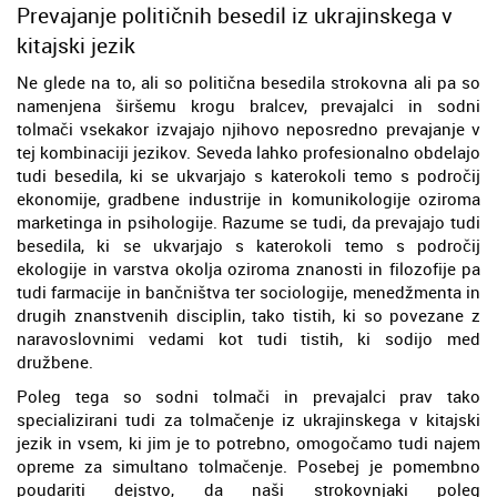
Prevajanje političnih besedil iz ukrajinskega v
kitajski jezik
Ne glede na to, ali so politična besedila strokovna ali pa so
namenjena širšemu krogu bralcev, prevajalci in sodni
tolmači vsekakor izvajajo njihovo neposredno prevajanje v
tej kombinaciji jezikov. Seveda lahko profesionalno obdelajo
tudi besedila, ki se ukvarjajo s katerokoli temo s področij
ekonomije, gradbene industrije in komunikologije oziroma
marketinga in psihologije. Razume se tudi, da prevajajo tudi
besedila, ki se ukvarjajo s katerokoli temo s področij
ekologije in varstva okolja oziroma znanosti in filozofije pa
tudi farmacije in bančništva ter sociologije, menedžmenta in
drugih znanstvenih disciplin, tako tistih, ki so povezane z
naravoslovnimi vedami kot tudi tistih, ki sodijo med
družbene.
Poleg tega so sodni tolmači in prevajalci prav tako
specializirani tudi za tolmačenje iz ukrajinskega v kitajski
jezik in vsem, ki jim je to potrebno, omogočamo tudi najem
opreme za simultano tolmačenje. Posebej je pomembno
poudariti dejstvo, da naši strokovnjaki poleg