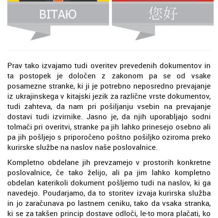
Prav tako izvajamo tudi overitev prevedenih dokumentov in
ta postopek je določen z zakonom pa se od vsake
posamezne stranke, ki ji je potrebno neposredno prevajanje
iz ukrajinskega v kitajski jezik za različne vrste dokumentov,
tudi zahteva, da nam pri pošiljanju vsebin na prevajanje
dostavi tudi izvirnike. Jasno je, da njih uporabljajo sodni
tolmači pri overitvi, stranke pa jih lahko prinesejo osebno ali
pa jih pošljejo s priporočeno poštno pošiljko oziroma preko
kurirske službe na naslov naše poslovalnice.
Kompletno obdelane jih prevzamejo v prostorih konkretne
poslovalnice, če tako želijo, ali pa jim lahko kompletno
obdelan katerikoli dokument pošljemo tudi na naslov, ki ga
navedejo. Poudarjamo, da to storitev izvaja kurirska služba
in jo zaračunava po lastnem ceniku, tako da vsaka stranka,
ki se za takšen princip dostave odloči, le-to mora plačati, ko