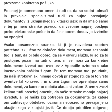
prevzame konkretno pošiljko.
Posebej je pomembno omeniti tudi to, da so sodni tolmači
in prevajalci specializirani tudi za nujno prevajanje
dokumentov iz ukrajinskega v kitajski jezik in da imajo samo
v tej primeru stranke pravico, da vsebine najprej pošljejo
preko elektronske pošte in da šele potem dostavijo izvirnike
na vpogled.
Vsako posamezno stranko, ki ji je navedena storitev
potrebna izključno za določen dokument, moramo seznaniti
tudi s tem, da bi bilo dobro, da se v okviru službi, ki so za to
pristojne, pozanima tudi o tem, ali se mora za konkretne
dokumente izvesti tudi overitev z Apostille oziroma s tako
imenovanim haškim žigom. Pri tem moramo tudi poudariti,
da naši strokovnjaki nimajo dovolj pristojnosti, da bi to vrsto
overitve lahko izvedli, in s tem žigom se opremljajo samo
dokumenti, za katere to določa aktualni zakon. S tem v zvezi
želimo tudi posebej omeniti, da naše stranke morajo najprej
izvedeti, ali je haški žig potreben za dokumente, za katere
oni zahtevajo obdelavo oziroma neposredno prevajanje iz
ukrajinskega v kitajski jezik. Če dobijo pritrdilen odgovor,