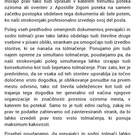
morajo prav tako tudi vprašati v katerem trenutku poteka
oziroma ali overitev z Apostille žigom poteka na samem
začetku postopka obdelave tega dokumenta ali šele potem,
ko naši strokovnjaki profesionalno izvedejo svoj del posla.
Poleg vseh predhodno omenjenih dokumentov, prevajalci in
sodni tolmači prav tako lahko obdelajo tudi številne druge
vsebine v pisani obliki, strankam pa omogočajo tudi izvedbo
storitve, ki se nanaša na tolmačenje. Ponujamo jim tudi
najem opreme za simultano tolmačenje, poudarjamo pa, da
naši strokovnjaki poleg simultanega lahko izvajajo tudi
konsekutivno kot tudi šepetano tolmačenje. Prav zato, ker je
predvideno, da se vsaka od teh storitev uporablja za točno
določeno vrsto dogodka, je oblikovanje ponudbe na prvem
mestu odvisno, tako od števila udeležencev kot tudi od
trajanja tega dogodka ter generalno od načina njegove
organizacije in značilnosti prostora oziroma mesta, v
katerem bo potekal. Samo to je tudi edini razlog, zakaj mi
prav te podatke zahtevamo od zainteresiranih strank, da bi
lahko izvedeli prav tisto vrsto tolmačenja, ki ponuja
maksimum kakovosti.
Posebej poudarjamo, da prevajalci in sodni tolmači lahko