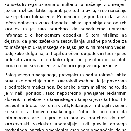
konsekutivnega oziroma simultano tolmačenje v omenjeni
jezični različici lahko uporabljajo tudi pravila, ki se nanašajo
na šepetano tolmačenje. Pomembno je poudariti, da se za
točno določeno vrsto dogodka lahko uporablja ena od teh
storitev in je zato potrebno, da posedujemo ustrezne
informacije o konkretnem dogodku. S tem mislimo na
dejstvo, da pred začetkom sestavljanja uradne ponudbe za
tolmačenje iz ukrajinskega v kitajski jezik, mi moramo vedeti
tudi, kako dolgo naj bi trajal določeni dogodek in tudi kje bo
potekal oziroma točno koliko ljudi bo prisotnih in nasploh
moramo biti seznanjeni z načinom njegove organizacije.
Poleg vsega omenjenega, prevajalci in sodni tolmači lahko
prav tako obdelujejo tudi katerokoli vsebino, ki je povezana
s področjem marketinga. Dejansko s tem mislimo na to, da
je v naši ponudbi, tako neposredno prevajanje reklamnih
zloženk in letakov iz ukrajinskega v kitajski jezik kot tudi PR
besedil in brošur oziroma vizitk, katalogov in drugih vsebin,
ki sodijo v domeno marketinga. Dobro bi bilo tudi, da
informiramo vse, ki jim je ta storitev potrebna, da naši
strokovnjaki vsekakor uporabljajo tudi pravila dobrega
marketinga, pa tako omenjenim vsebinam omogočajo, da se