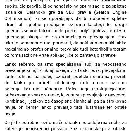
spoštujejo pravila, ki se nanašajo na optimizacijo za spletne
iskalnike. Dejansko gre za SEO pravila (Search Engine
Optimisation), ki se uporabljajo, da bi določene spletne
strani ali spletne prodajalne oziroma katalogi ter druge
spletne vsebine lahko imele precej boljši položaj v okviru
spletnega iskanja, kot so ga imele pred prevajanjem. Prav
tako je pomembno tudi poudariti, da naši strokovnjaki lahko
maksimalno profesionalno prevajajo tudi katerikoli program
oziroma različne vrste aplikacij, če to zahtevajo stranke.
Lahko rečemo, da smo specializirani tudi za neposredno
prevajanje knjig iz ukrajinskega v kitajski jezik, prevajalci in
sodni tolmači pa poleg različnih poetskih oziroma proznih
del lahko po potrebi obdelujejo tudi romane oziroma
beletrijo kot tudi učbenike. Poleg tega izpolnjujejo tudi
pričakovanja vsake stranke, ki zahteva prevajanje v navedeni
kombinaciji jezikov za časopisne članke ali pa za strokovne
revije, pri čemer lahko prevajajo tudi ilustrirane ter ostale
revije.
Če je to potrebno oziroma če stranka poseduje materiale, za
katere je neposredno prevajanje iz ukrajinskega v kitajski