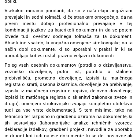
obliki.
Vsekakor moramo poudariti, da so v naši ekipi angažirani
prevajalci in sodni tolmači, ki če strankam omogočajo, da na
prvem mestu dobijo profesionalno prevajanje v tej
kombinaciji jezikov za katerikoli dokument in da se potem
izvede tudi overitev sodnega tolmača za ta dokument.
Absolutno vsakdo, ki angažira omenjene strokovnjake, na ta
način dobi dokumente, ki so uporabni v praksi in ki se
uporabljajo kot vsi ostali pravno veljavni dokumenti.
Poleg vseh osebnih dokumentov (potrdilo o državljanstvu,
vozniško dovoljenje, potni list, potrdilo o stalnem
prebivališču, prometno dovoljenje, izpiski iz matičnega
registra o smrti, osebna izkaznica, dovoljenje za prebivanje,
izpiski iz matičnega registra o rojstvu, delovno dovoljenje,
izpiski iz matičnega registra o sklenitvi zakonske zveze in
drugo), omenjeni strokovnjaki izvajajo kompletno obdelavo
tudi za vse vrste dokumentacij. S tem mislimo, tako na
tehnično ter razpisno in gradbeno oziroma na dokumente, ki
jih sestavljajo (laboratorijske analize tehničnih vzorcev,
deklaracije izdelkov, gradbeni projekti, navodila za uporabo
in drugo) kot tudi na vse dokumente, ki so del poslovne ali