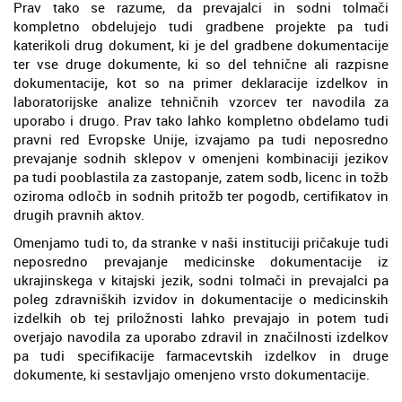
Prav tako se razume, da prevajalci in sodni tolmači
kompletno obdelujejo tudi gradbene projekte pa tudi
katerikoli drug dokument, ki je del gradbene dokumentacije
ter vse druge dokumente, ki so del tehnične ali razpisne
dokumentacije, kot so na primer deklaracije izdelkov in
laboratorijske analize tehničnih vzorcev ter navodila za
uporabo i drugo. Prav tako lahko kompletno obdelamo tudi
pravni red Evropske Unije, izvajamo pa tudi neposredno
prevajanje sodnih sklepov v omenjeni kombinaciji jezikov
pa tudi pooblastila za zastopanje, zatem sodb, licenc in tožb
oziroma odločb in sodnih pritožb ter pogodb, certifikatov in
drugih pravnih aktov.
Omenjamo tudi to, da stranke v naši instituciji pričakuje tudi
neposredno prevajanje medicinske dokumentacije iz
ukrajinskega v kitajski jezik, sodni tolmači in prevajalci pa
poleg zdravniških izvidov in dokumentacije o medicinskih
izdelkih ob tej priložnosti lahko prevajajo in potem tudi
overjajo navodila za uporabo zdravil in značilnosti izdelkov
pa tudi specifikacije farmacevtskih izdelkov in druge
dokumente, ki sestavljajo omenjeno vrsto dokumentacije.