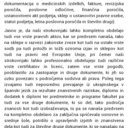
dokumentacija o medicinskih izdelkih, fakture, revizijska
poročila, poslovne odločitve, finančna poročila,
ustanovitveni akt podjetja, sklep o ustanovitvi pravne osebe,
statut podjetja, letna poslovna poročila in številni drugi).
Jasno je, da naši strokovnjaki lahko kompletno obdelajo
tudi vse vrste pravnih aktov, kar se predvsem nanaša, tako
na sklepe o razvezi zakonske zveze kot tudi na ostale vrste
sodb pa tudi pritožb in tožb oziroma izjav in sklepov kot
tudi na pravni red Evropske Unije, pri čemer naši
strokovnjaki lahko profesionalno obdelujejo tudi različne
vrste certifikatov in licenc, zatem vse vrste pogodb,
pooblastilo za zastopanje in druge dokumente, ki jih so
ozko povezani s področjema sodstva ali prava. Poleg tega
izvajamo tudi neposredno prevajanje iz ukrajinskega v
španski jezik za rezultate znanstvenih raziskav, diplomo in
dodatek k diplomi ter predmetnike in programe fakultet pa
tudi za vse druge dokumente, ki so del, tako področja
znanosti kot tudi izobraževanja, to pa se nanaša predvsem
na kompletno obdelavo za zaključna spričevala osnovne in
srednje šole, potrdilo o opravljenih izpitih in znanstvena
dela kot tudi za številne druge dokumente, ki se nanašajo na