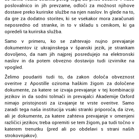
poslovalnico in jih prevzame, odloči za možnost njihove
dostave preko kurirske službe na njen naslov. In glede na to,
da gre za dodatno storitev, ki se vsekakor mora zaračunati
neposredno od stranke, in to v skladu s cenikom, ki ga
opredeli ta kurirska služba.
Samo v primeru, ko se zahtevajo nujno prevajanje
dokumentov iz ukrajinskega v španski jezik, je strankam
dovoljeno, da nam jih najprej posredujejo na elektronski
naslov in da potem obvezno dostavijo tudi izvirnike na
vpogled.
Želimo poudariti tudi to, da zakon določa obveznost
overitve z Apostille oziroma haškim žigom za določene
dokumente, za katere se izvaja prevajanje v tej kombinaciji
jezikov in da sodni tolmači in prevajalci Akademije Oxford
nimajo pristojnosti za izvajanje te vrste overitve. Samo
zaradi tega naša institucija vsaki stranki priporoča, da izve,
ali je dokumente, za katere zahteva prevajanje v omenjeni
različici jezikov, treba opremiti se tem žigom, pa tudi točno v
katerem trenutku (pred ali po obdelavi s strani naših
strokovnjakov).