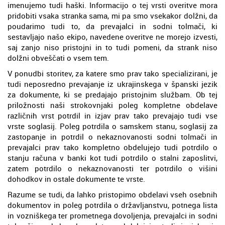
imenujemo tudi haški. Informacijo o tej vrsti overitve mora
pridobiti vsaka stranka sama, mi pa smo vsekakor dolžni, da
poudarimo tudi to, da prevajalci in sodni tolmači, ki
sestavljajo našo ekipo, navedene overitve ne morejo izvesti,
saj zanjo niso pristojni in to tudi pomeni, da strank niso
dolžni obveščati o vsem tem.
V ponudbi storitev, za katere smo prav tako specializirani, je
tudi neposredno prevajanje iz ukrajinskega v španski jezik
za dokumente, ki se predajajo pristojnim službam. Ob tej
priložnosti naši strokovnjaki poleg kompletne obdelave
različnih vrst potrdil in izjav prav tako prevajajo tudi vse
vrste soglasij. Poleg potrdila o samskem stanu, soglasij za
zastopanje in potrdil o nekaznovanosti sodni tolmači in
prevajalci prav tako kompletno obdelujejo tudi potrdilo o
stanju računa v banki kot tudi potrdilo o stalni zaposlitvi,
zatem potrdilo o nekaznovanosti ter potrdilo o višini
dohodkov in ostale dokumente te vrste.
Razume se tudi, da lahko pristopimo obdelavi vseh osebnih
dokumentov in poleg potrdila o državljanstvu, potnega lista
in vozniškega ter prometnega dovoljenja, prevajalci in sodni