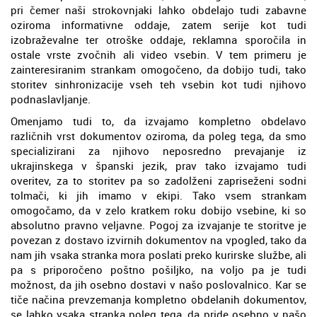
pri čemer naši strokovnjaki lahko obdelajo tudi zabavne
oziroma informativne oddaje, zatem serije kot tudi
izobraževalne ter otroške oddaje, reklamna sporočila in
ostale vrste zvočnih ali video vsebin. V tem primeru je
zainteresiranim strankam omogočeno, da dobijo tudi, tako
storitev sinhronizacije vseh teh vsebin kot tudi njihovo
podnaslavljanje.
Omenjamo tudi to, da izvajamo kompletno obdelavo
različnih vrst dokumentov oziroma, da poleg tega, da smo
specializirani za njihovo neposredno prevajanje iz
ukrajinskega v španski jezik, prav tako izvajamo tudi
overitev, za to storitev pa so zadolženi zapriseženi sodni
tolmači, ki jih imamo v ekipi. Tako vsem strankam
omogočamo, da v zelo kratkem roku dobijo vsebine, ki so
absolutno pravno veljavne. Pogoj za izvajanje te storitve je
povezan z dostavo izvirnih dokumentov na vpogled, tako da
nam jih vsaka stranka mora poslati preko kurirske službe, ali
pa s priporočeno poštno pošiljko, na voljo pa je tudi
možnost, da jih osebno dostavi v našo poslovalnico. Kar se
tiče načina prevzemanja kompletno obdelanih dokumentov,
se lahko vsaka stranka poleg tega, da pride osebno v našo