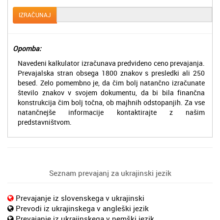
IZRAČUNAJ
Opomba:
Navedeni kalkulator izračunava predvideno ceno prevajanja.
Prevajalska stran obsega 1800 znakov s presledki ali 250
besed. Zelo pomembno je, da čim bolj natančno izračunate
število znakov v svojem dokumentu, da bi bila finančna
konstrukcija čim bolj točna, ob majhnih odstopanjih. Za vse
natančnejše informacije kontaktirajte z našim
predstavništvom.
Seznam prevajanj za ukrajinski jezik
Prevajanje iz slovenskega v ukrajinski
Prevodi iz ukrajinskega v angleški jezik
Prevajanje iz ukrajinskega v nemški jezik