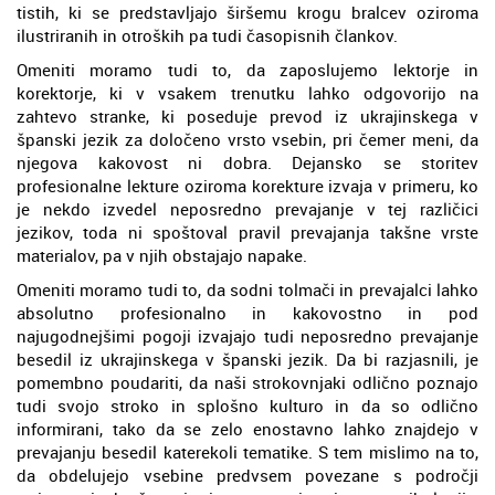
tistih, ki se predstavljajo širšemu krogu bralcev oziroma
ilustriranih in otroških pa tudi časopisnih člankov.
Omeniti moramo tudi to, da zaposlujemo lektorje in
korektorje, ki v vsakem trenutku lahko odgovorijo na
zahtevo stranke, ki poseduje prevod iz ukrajinskega v
španski jezik za določeno vrsto vsebin, pri čemer meni, da
njegova kakovost ni dobra. Dejansko se storitev
profesionalne lekture oziroma korekture izvaja v primeru, ko
je nekdo izvedel neposredno prevajanje v tej različici
jezikov, toda ni spoštoval pravil prevajanja takšne vrste
materialov, pa v njih obstajajo napake.
Omeniti moramo tudi to, da sodni tolmači in prevajalci lahko
absolutno profesionalno in kakovostno in pod
najugodnejšimi pogoji izvajajo tudi neposredno prevajanje
besedil iz ukrajinskega v španski jezik. Da bi razjasnili, je
pomembno poudariti, da naši strokovnjaki odlično poznajo
tudi svojo stroko in splošno kulturo in da so odlično
informirani, tako da se zelo enostavno lahko znajdejo v
prevajanju besedil katerekoli tematike. S tem mislimo na to,
da obdelujejo vsebine predvsem povezane s področji