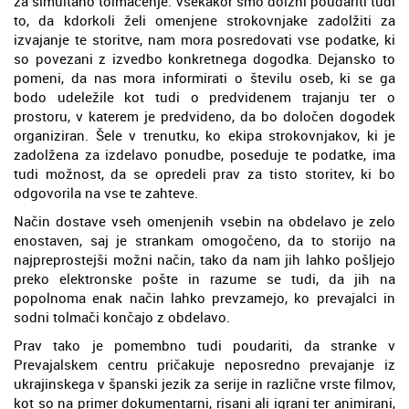
za simultano tolmačenje. Vsekakor smo dolžni poudariti tudi
to, da kdorkoli želi omenjene strokovnjake zadolžiti za
izvajanje te storitve, nam mora posredovati vse podatke, ki
so povezani z izvedbo konkretnega dogodka. Dejansko to
pomeni, da nas mora informirati o številu oseb, ki se ga
bodo udeležile kot tudi o predvidenem trajanju ter o
prostoru, v katerem je predvideno, da bo določen dogodek
organiziran. Šele v trenutku, ko ekipa strokovnjakov, ki je
zadolžena za izdelavo ponudbe, poseduje te podatke, ima
tudi možnost, da se opredeli prav za tisto storitev, ki bo
odgovorila na vse te zahteve.
Način dostave vseh omenjenih vsebin na obdelavo je zelo
enostaven, saj je strankam omogočeno, da to storijo na
najpreprostejši možni način, tako da nam jih lahko pošljejo
preko elektronske pošte in razume se tudi, da jih na
popolnoma enak način lahko prevzamejo, ko prevajalci in
sodni tolmači končajo z obdelavo.
Prav tako je pomembno tudi poudariti, da stranke v
Prevajalskem centru pričakuje neposredno prevajanje iz
ukrajinskega v španski jezik za serije in različne vrste filmov,
kot so na primer dokumentarni, risani ali igrani ter animirani,