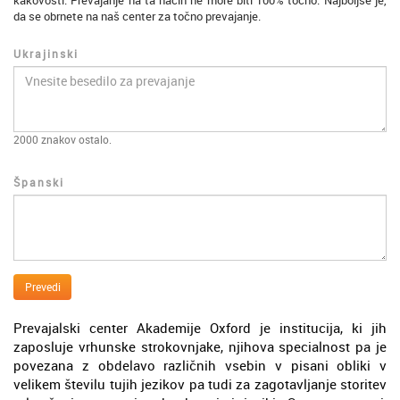
kakovosti. Prevajanje na ta način ne more biti 100% točno. Najboljše je,
da se obrnete na naš center za točno prevajanje.
Ukrajinski
2000
znakov ostalo.
Španski
Prevedi
Prevajalski center Akademije Oxford je institucija, ki jih
zaposluje vrhunske strokovnjake, njihova specialnost pa je
povezana z obdelavo različnih vsebin v pisani obliki v
velikem številu tujih jezikov pa tudi za zagotavljanje storitev