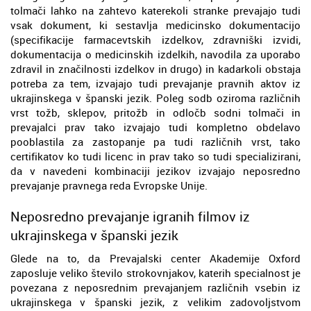
tolmači lahko na zahtevo katerekoli stranke prevajajo tudi
vsak dokument, ki sestavlja medicinsko dokumentacijo
(specifikacije farmacevtskih izdelkov, zdravniški izvidi,
dokumentacija o medicinskih izdelkih, navodila za uporabo
zdravil in značilnosti izdelkov in drugo) in kadarkoli obstaja
potreba za tem, izvajajo tudi prevajanje pravnih aktov iz
ukrajinskega v španski jezik. Poleg sodb oziroma različnih
vrst tožb, sklepov, pritožb in odločb sodni tolmači in
prevajalci prav tako izvajajo tudi kompletno obdelavo
pooblastila za zastopanje pa tudi različnih vrst, tako
certifikatov ko tudi licenc in prav tako so tudi specializirani,
da v navedeni kombinaciji jezikov izvajajo neposredno
prevajanje pravnega reda Evropske Unije.
Neposredno prevajanje igranih filmov iz
ukrajinskega v španski jezik
Glede na to, da Prevajalski center Akademije Oxford
zaposluje veliko število strokovnjakov, katerih specialnost je
povezana z neposrednim prevajanjem različnih vsebin iz
ukrajinskega v španski jezik, z velikim zadovoljstvom