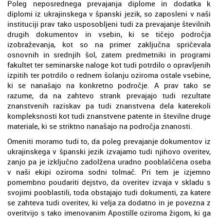
Poleg neposrednega prevajanja diplome in dodatka k
diplomi iz ukrajinskega v španski jezik, so zaposleni v naši
instituciji prav tako usposobljeni tudi za prevajanje številnih
drugih dokumentov in vsebin, ki se tičejo področja
izobraževanja, kot so na primer zaključna spričevala
osnovnih in srednjih šol, zatem predmetniki in programi
fakultet ter seminarske naloge kot tudi potrdilo o opravljenih
izpitih ter potrdilo o rednem šolanju oziroma ostale vsebine,
ki se nanašajo na konkretno področje. A prav tako se
razume, da na zahtevo strank prevajajo tudi rezultate
znanstvenih raziskav pa tudi znanstvena dela katerekoli
kompleksnosti kot tudi znanstvene patente in številne druge
materiale, ki se striktno nanašajo na področja znanosti.
Omeniti moramo tudi to, da poleg prevajanje dokumentov iz
ukrajinskega v španski jezik izvajamo tudi njihovo overitev,
zanjo pa je izključno zadolžena uradno pooblaščena oseba
v naši ekipi oziroma sodni tolmač. Pri tem je izjemno
pomembno poudariti dejstvo, da overitev izvaja v skladu s
svojimi pooblastili, toda obstajajo tudi dokumenti, za katere
se zahteva tudi overitev, ki velja za dodatno in je povezna z
overitvijo s tako imenovanim Apostille oziroma žigom, ki ga