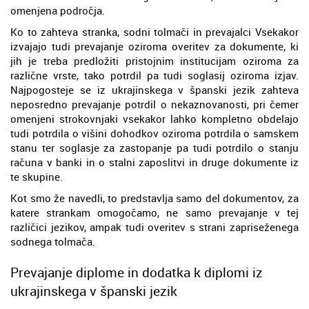
omenjena področja.
Ko to zahteva stranka, sodni tolmači in prevajalci Vsekakor
izvajajo tudi prevajanje oziroma overitev za dokumente, ki
jih je treba predložiti pristojnim institucijam oziroma za
različne vrste, tako potrdil pa tudi soglasij oziroma izjav.
Najpogosteje se iz ukrajinskega v španski jezik zahteva
neposredno prevajanje potrdil o nekaznovanosti, pri čemer
omenjeni strokovnjaki vsekakor lahko kompletno obdelajo
tudi potrdila o višini dohodkov oziroma potrdila o samskem
stanu ter soglasje za zastopanje pa tudi potrdilo o stanju
računa v banki in o stalni zaposlitvi in druge dokumente iz
te skupine.
Kot smo že navedli, to predstavlja samo del dokumentov, za
katere strankam omogočamo, ne samo prevajanje v tej
različici jezikov, ampak tudi overitev s strani zapriseženega
sodnega tolmača.
Prevajanje diplome in dodatka k diplomi iz
ukrajinskega v španski jezik