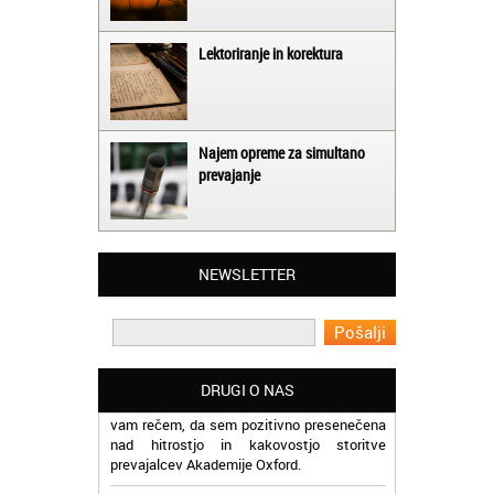
Lektoriranje in korektura
Najem opreme za simultano
prevajanje
Matjaž iz Ajdovščine:
Lahko pohvalim vse zaposlene v Akademiji
Oxford, ker so resnično profesionalni in
prevajalske storitve opravljajo hitro in
NEWSLETTER
učinkoviti.
Martina iz Bleda:
Potrebovala sem prevajanje iz
madžarskega v slovenski jezik in lahko
DRUGI O NAS
vam rečem, da sem pozitivno presenečena
nad hitrostjo in kakovostjo storitve
prevajalcev Akademije Oxford.
Jaka iz Bovca: