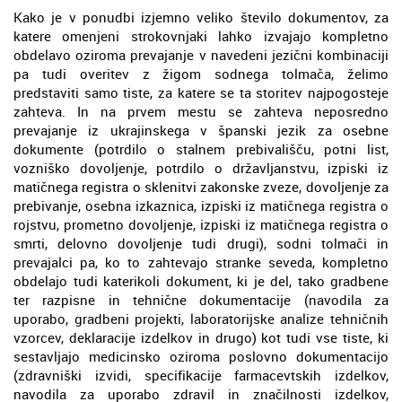
Kako je v ponudbi izjemno veliko število dokumentov, za
katere omenjeni strokovnjaki lahko izvajajo kompletno
obdelavo oziroma prevajanje v navedeni jezični kombinaciji
pa tudi overitev z žigom sodnega tolmača, želimo
predstaviti samo tiste, za katere se ta storitev najpogosteje
zahteva. In na prvem mestu se zahteva neposredno
prevajanje iz ukrajinskega v španski jezik za osebne
dokumente (potrdilo o stalnem prebivališču, potni list,
vozniško dovoljenje, potrdilo o državljanstvu, izpiski iz
matičnega registra o sklenitvi zakonske zveze, dovoljenje za
prebivanje, osebna izkaznica, izpiski iz matičnega registra o
rojstvu, prometno dovoljenje, izpiski iz matičnega registra o
smrti, delovno dovoljenje tudi drugi), sodni tolmači in
prevajalci pa, ko to zahtevajo stranke seveda, kompletno
obdelajo tudi katerikoli dokument, ki je del, tako gradbene
ter razpisne in tehnične dokumentacije (navodila za
uporabo, gradbeni projekti, laboratorijske analize tehničnih
vzorcev, deklaracije izdelkov in drugo) kot tudi vse tiste, ki
sestavljajo medicinsko oziroma poslovno dokumentacijo
(zdravniški izvidi, specifikacije farmacevtskih izdelkov,
navodila za uporabo zdravil in značilnosti izdelkov,