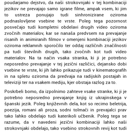
poudarjamo dejstvo, da naši strokovnjaki v tej kombinaciji
jezikov ne prevajajo samo igrane filme, ampak vsem, ki jim
to ustreza ponujajo tudi sinhronizirane oziroma
podnaslovljene vsebine te vrste. Poleg tega pozornost
posvečajo tudi kompletni obdelavi drugih video oziroma
zvočnih materialov, kar se nanaša predvsem na prevajanje
risanih in animiranih filmov v omenjeni kombinaciji jezikov
oziroma reklamnih sporočilo ter oddaj različnih značilnosti
pa tudi številnih drugih, tako zvočnih kot tudi video
materialov. Na ta način vsaka stranka, ki ji je potrebno
neposredno prevajanje v tej jezični različici, dejansko dobi
vsebine te vrste, ki jih lahko prikazuje tudi v kinematografih
in na spletu oziroma da predvaja na radijskih postajah in
televiziji ter na vsakem mediju, kjer obstaja razlog za to.
Poskrbeli bomo, da izpolnimo zahteve vsake stranke, ki ji je
potrebno neposredno prevajanje knjig iz ukrajinskega v
španski jezik. Poleg književnih dela, kot so recimo beletrija,
poezija, romani ali proza, sodni tolmači in prevajalci prav
tako lahko obdelajo tudi katerikoli učbenik. Poleg tega se
razume, da v navedeni jezični kombinaciji lahko naši
strokovnjaki obdelajo, tako vsebino strokovnih revij kot tudi