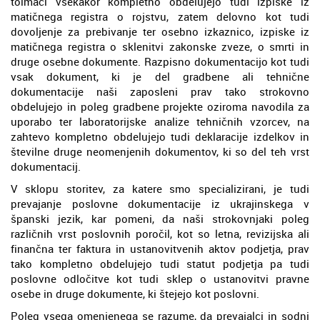
tolmači vsekakor kompletno obdelujejo tudi izpiske iz
matičnega registra o rojstvu, zatem delovno kot tudi
dovoljenje za prebivanje ter osebno izkaznico, izpiske iz
matičnega registra o sklenitvi zakonske zveze, o smrti in
druge osebne dokumente. Razpisno dokumentacijo kot tudi
vsak dokument, ki je del gradbene ali tehnične
dokumentacije naši zaposleni prav tako strokovno
obdelujejo in poleg gradbene projekte oziroma navodila za
uporabo ter laboratorijske analize tehničnih vzorcev, na
zahtevo kompletno obdelujejo tudi deklaracije izdelkov in
številne druge neomenjenih dokumentov, ki so del teh vrst
dokumentacij.
V sklopu storitev, za katere smo specializirani, je tudi
prevajanje poslovne dokumentacije iz ukrajinskega v
španski jezik, kar pomeni, da naši strokovnjaki poleg
različnih vrst poslovnih poročil, kot so letna, revizijska ali
finančna ter faktura in ustanovitvenih aktov podjetja, prav
tako kompletno obdelujejo tudi statut podjetja pa tudi
poslovne odločitve kot tudi sklep o ustanovitvi pravne
osebe in druge dokumente, ki štejejo kot poslovni.
Poleg vsega omenjenega se razume, da prevajalci in sodni