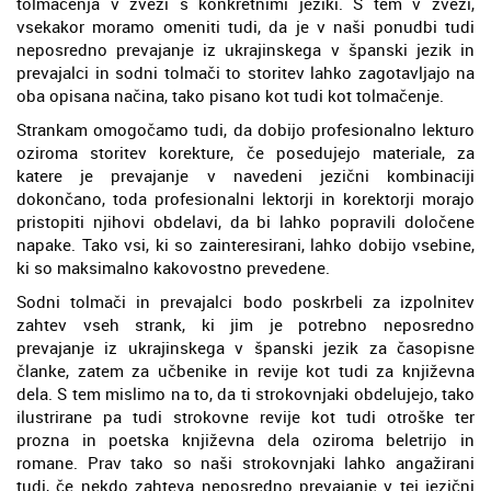
tolmačenja v zvezi s konkretnimi jeziki. S tem v zvezi,
vsekakor moramo omeniti tudi, da je v naši ponudbi tudi
neposredno prevajanje iz ukrajinskega v španski jezik in
prevajalci in sodni tolmači to storitev lahko zagotavljajo na
oba opisana načina, tako pisano kot tudi kot tolmačenje.
Strankam omogočamo tudi, da dobijo profesionalno lekturo
oziroma storitev korekture, če posedujejo materiale, za
katere je prevajanje v navedeni jezični kombinaciji
dokončano, toda profesionalni lektorji in korektorji morajo
pristopiti njihovi obdelavi, da bi lahko popravili določene
napake. Tako vsi, ki so zainteresirani, lahko dobijo vsebine,
ki so maksimalno kakovostno prevedene.
Sodni tolmači in prevajalci bodo poskrbeli za izpolnitev
zahtev vseh strank, ki jim je potrebno neposredno
prevajanje iz ukrajinskega v španski jezik za časopisne
članke, zatem za učbenike in revije kot tudi za književna
dela. S tem mislimo na to, da ti strokovnjaki obdelujejo, tako
ilustrirane pa tudi strokovne revije kot tudi otroške ter
prozna in poetska književna dela oziroma beletrijo in
romane. Prav tako so naši strokovnjaki lahko angažirani
tudi, če nekdo zahteva neposredno prevajanje v tej jezični