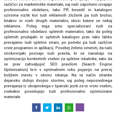
različici za marketinške materiale, saj naši zapolseni izvajajo
profesionalno obdelavo, tako PR besedil in katalogov
oziroma vizitk kot tudi reklamnih zloženk pa tudi brošur,
letakov in vseh drugih materialov, skozi katere se nekaj
reklamira. Poleg tega smo specializirani tudi za
profesionalno obdelavo spletnih materialov, tako da poleg
spletnih prodajaln in spletnih katalogov prav tako lahko
prevajamo tudi spletne strani, po potrebi pa tudi različne
vrste programov in aplikacij. Posebej želimo omeniti, da naši
strokovnjaki poznajo tudi pravila, ki se nanašajo na
optimizacijo konkretnih vsebin za spletne iskalnike, tako da
se prav zahvaljujoč SEO pravilom (Search Engine
Optimisation) le-ti v optimalnem roku pojavijo na precej
boljšem mestu v okviru iskanja. Na ta način stranke
dejansko dobijo dvojno storitev, saj poleg neposrednega
prevajanja iz ukrajinskega v španski jezik za to vrsto vsebin,
vsekakor posedujejo tudi profesionalno optimizirane
materiale.