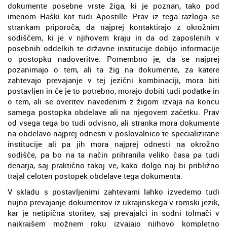
dokumente posebne vrste žiga, ki je poznan, tako pod
imenom Haški kot tudi Apostille. Prav iz tega razloga se
strankam priporoča, da najprej kontaktirajo z okrožnim
sodiščem, ki je v njihovem kraju in da od zaposlenih v
posebnih oddelkih te državne institucije dobijo informacije
o postopku nadoveritve. Pomembno je, da se najprej
pozanimajo o tem, ali ta žig na dokumente, za katere
zahtevajo prevajanje v tej jezični kombinaciji, mora biti
postavljen in če je to potrebno, morajo dobiti tudi podatke in
o tem, ali se overitev navedenim z žigom izvaja na koncu
samega postopka obdelave ali na njegovem začetku. Prav
od vsega tega bo tudi odvisno, ali stranka mora dokumente
na obdelavo najprej odnesti v poslovalnico te specializirane
institucije ali pa jih mora najprej odnesti na okrožno
sodišče, pa bo na ta način prihranila veliko časa pa tudi
denarja, saj praktično takoj ve, kako dolgo naj bi približno
trajal celoten postopek obdelave tega dokumenta.
V skladu s postavljenimi zahtevami lahko izvedemo tudi
nujno prevajanje dokumentov iz ukrajinskega v romski jezik,
kar je netipična storitev, saj prevajalci in sodni tolmači v
najkrajšem možnem roku izvajajo njihovo kompletno