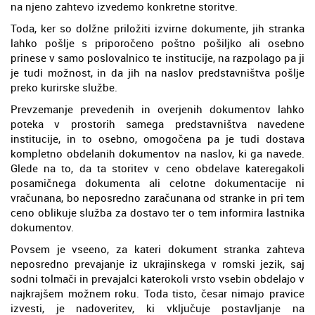
na njeno zahtevo izvedemo konkretne storitve.
Toda, ker so dolžne priložiti izvirne dokumente, jih stranka
lahko pošlje s priporočeno poštno pošiljko ali osebno
prinese v samo poslovalnico te institucije, na razpolago pa ji
je tudi možnost, in da jih na naslov predstavništva pošlje
preko kurirske službe.
Prevzemanje prevedenih in overjenih dokumentov lahko
poteka v prostorih samega predstavništva navedene
institucije, in to osebno, omogočena pa je tudi dostava
kompletno obdelanih dokumentov na naslov, ki ga navede.
Glede na to, da ta storitev v ceno obdelave kateregakoli
posamičnega dokumenta ali celotne dokumentacije ni
vračunana, bo neposredno zaračunana od stranke in pri tem
ceno oblikuje služba za dostavo ter o tem informira lastnika
dokumentov.
Povsem je vseeno, za kateri dokument stranka zahteva
neposredno prevajanje iz ukrajinskega v romski jezik, saj
sodni tolmači in prevajalci katerokoli vrsto vsebin obdelajo v
najkrajšem možnem roku. Toda tisto, česar nimajo pravice
izvesti, je nadoveritev, ki vključuje postavljanje na