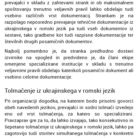
prevajalci v skladu z zahtevami strank in ob maksimalnem
spoštovanju trenutno veljavnih pravil lahko obdelajo tudi
vsebino različnih vrst dokumentacij. Strankam je na
razpolago neposredno prevajanje tehnične dokumentacije iz
ukrajinskega v romski jezik pa tudi vseh dokumentov iz
sestave, tako gradbene kot tudi razpisne dokumentacije ter
številnih drugih posamičnih dokumentov.
Najbolj pomembno je, da stranka predhodno dostavi
izvirnike na vpogled in predvideno je, da člani ekipe
omenjene specializirane institucije v skladu s trenutno
veljavnimi pravili obdelajo katerikoli posamični dokument ali
vsebino celotne dokumentacije.
Tolmačenje iz ukrajinskega v romski jezik
Pri organizaciji dogodka, na katerem bodo prisotni govorci
obeh navedenih jezikov, prevajalci in sodni tolmači izvedejo
eno od vrst tolmačenja, za katero so specializirani.
Pravzaprav gre za to, da lahko izvajajo, tako konsekutivno in
šepetano tolmačenje iz ukrajinskega v romski jezik, lahko pa
zagotovijo tudi storitev simultanega tolmačenja v konkretni