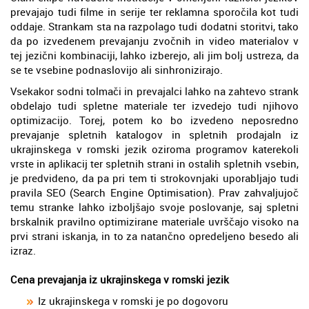
prevajajo tudi filme in serije ter reklamna sporočila kot tudi
oddaje. Strankam sta na razpolago tudi dodatni storitvi, tako
da po izvedenem prevajanju zvočnih in video materialov v
tej jezični kombinaciji, lahko izberejo, ali jim bolj ustreza, da
se te vsebine podnaslovijo ali sinhronizirajo.
Vsekakor sodni tolmači in prevajalci lahko na zahtevo strank
obdelajo tudi spletne materiale ter izvedejo tudi njihovo
optimizacijo. Torej, potem ko bo izvedeno neposredno
prevajanje spletnih katalogov in spletnih prodajaln iz
ukrajinskega v romski jezik oziroma programov katerekoli
vrste in aplikacij ter spletnih strani in ostalih spletnih vsebin,
je predvideno, da pa pri tem ti strokovnjaki uporabljajo tudi
pravila SEO (Search Engine Optimisation). Prav zahvaljujoč
temu stranke lahko izboljšajo svoje poslovanje, saj spletni
brskalnik pravilno optimizirane materiale uvrščajo visoko na
prvi strani iskanja, in to za natančno opredeljeno besedo ali
izraz.
Cena prevajanja iz ukrajinskega v romski jezik
Iz ukrajinskega v romski je po dogovoru