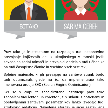
Prav tako je interesentom na razpolago tudi neposredno
prevajanje književnih del iz ukrajinskega v romski jezik,
seveda pa sodni tolmači in prevajalci obdelajo tudi učbenike
pa tudi časopisne članke in vsebino vseh vrst revij.
Spletne materiale, ki jih prevajajo na zahtevo strank bodo
tudi optimizirali, glede na to, da implementirajo tako
imenovana orodja SEO (Search Engine Optimisation).
Ker so v ekipi te specializirane institucije prav tako
zaposleni tudi lektorji in korektorji, ti v skladu s potrebami in
postavljenimi zahtevami posameznikov lahko izvedejo tudi
strokovno redakcijo. Navedena storitev je sicer sestavljena