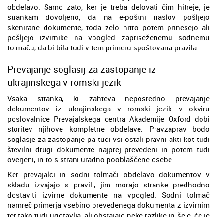
obdelavo. Samo zato, ker je treba delovati čim hitreje, je
strankam dovoljeno, da na e-poštni naslov pošljejo
skenirane dokumente, toda zelo hitro potem prinesejo ali
pošljejo izvirnike na vpogled zapriseženemu sodnemu
tolmaču, da bi bila tudi v tem primeru spoštovana pravila.
Prevajanje soglasij za zastopanje iz
ukrajinskega v romski jezik
Vsaka stranka, ki zahteva neposredno prevajanje
dokumentov iz ukrajinskega v romski jezik v okviru
poslovalnice Prevajalskega centra Akademije Oxford dobi
storitev njihove kompletne obdelave. Pravzaprav bodo
soglasje za zastopanje pa tudi vsi ostali pravni akti kot tudi
številni drugi dokumente najprej prevedeni in potem tudi
overjeni, in to s strani uradno pooblaščene osebe.
Ker prevajalci in sodni tolmači obdelavo dokumentov v
skladu izvajajo s pravili, jim morajo stranke predhodno
dostaviti izvirne dokumente na vpogled. Sodni tolmač
namreč primerja vsebino prevedenega dokumenta z izvirnim
ter tako tudi ugotavlja, ali obstajajo neke razlike in šele, će je