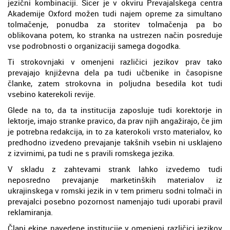
jezični kombinaciji. Sicer je v okviru Prevajalskega centra
Akademije Oxford možen tudi najem opreme za simultano
tolmačenje, ponudba za storitev tolmačenja pa bo
oblikovana potem, ko stranka na ustrezen način posreduje
vse podrobnosti o organizaciji samega dogodka.
Ti strokovnjaki v omenjeni različici jezikov prav tako
prevajajo književna dela pa tudi učbenike in časopisne
članke, zatem strokovna in poljudna besedila kot tudi
vsebino katerekoli revije.
Glede na to, da ta institucija zaposluje tudi korektorje in
lektorje, imajo stranke pravico, da prav njih angažirajo, če jim
je potrebna redakcija, in to za katerokoli vrsto materialov, ko
predhodno izvedeno prevajanje takšnih vsebin ni usklajeno
z izvirnimi, pa tudi ne s pravili romskega jezika.
V skladu z zahtevami strank lahko izvedemo tudi
neposredno prevajanje marketinških materialov iz
ukrajinskega v romski jezik in v tem primeru sodni tolmači in
prevajalci posebno pozornost namenjajo tudi uporabi pravil
reklamiranja.
Člani ekipe navedene institucije v omenjeni različici jezikov