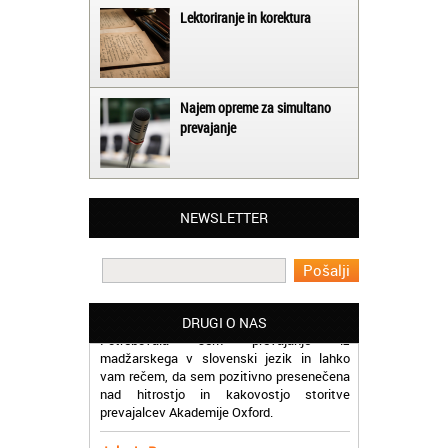
Lektoriranje in korektura
Najem opreme za simultano
prevajanje
Matjaž iz Ajdovščine:
Lahko pohvalim vse zaposlene v Akademiji
NEWSLETTER
Oxford, ker so resnično profesionalni in
prevajalske storitve opravljajo hitro in
učinkoviti.
Martina iz Bleda:
Potrebovala sem prevajanje iz
DRUGI O NAS
madžarskega v slovenski jezik in lahko
vam rečem, da sem pozitivno presenečena
nad hitrostjo in kakovostjo storitve
prevajalcev Akademije Oxford.
Jaka iz Bovca:
Mislim, da je odlično, ker lahko na enem