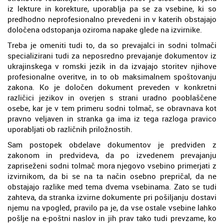
iz lekture in korekture, uporablja pa se za vsebine, ki so
predhodno neprofesionalno prevedeni in v katerih obstajajo
določena odstopanja oziroma napake glede na izvirnike.
Treba je omeniti tudi to, da so prevajalci in sodni tolmači
specializirani tudi za neposredno prevajanje dokumentov iz
ukrajinskega v romski jezik in da izvajajo storitev njihove
profesionalne overitve, in to ob maksimalnem spoštovanju
zakona. Ko je določen dokument preveden v konkretni
različici jezikov in overjen s strani uradno pooblaščene
osebe, kar je v tem primeru sodni tolmač, se obravnava kot
pravno veljaven in stranka ga ima iz tega razloga pravico
uporabljati ob različnih priložnostih.
Sam postopek obdelave dokumentov je predviden z
zakonom in predvideva, da po izvedenem prevajanju
zapriseženi sodni tolmač mora njegovo vsebino primerjati z
izvirnikom, da bi se na ta način osebno prepričal, da ne
obstajajo razlike med tema dvema vsebinama. Zato se tudi
zahteva, da stranka izvirne dokumente pri pošiljanju dostavi
njemu na vpogled, pravilo pa je, da vse ostale vsebine lahko
pošlje na e-poštni naslov in jih prav tako tudi prevzame, ko