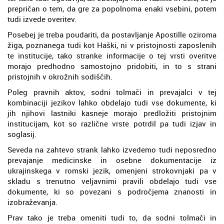
prepričan o tem, da gre za popolnoma enaki vsebini, potem
tudi izvede overitev.
Posebej je treba poudariti, da postavljanje Apostille oziroma
žiga, poznanega tudi kot Haški, ni v pristojnosti zaposlenih
te institucije, tako stranke informacije o tej vrsti overitve
morajo predhodno samostojno pridobiti, in to s strani
pristojnih v okrožnih sodiščih.
Poleg pravnih aktov, sodni tolmači in prevajalci v tej
kombinaciji jezikov lahko obdelajo tudi vse dokumente, ki
jih njihovi lastniki kasneje morajo predložiti pristojnim
institucijam, kot so različne vrste potrdil pa tudi izjav in
soglasij.
Seveda na zahtevo strank lahko izvedemo tudi neposredno
prevajanje medicinske in osebne dokumentacije iz
ukrajinskega v romski jezik, omenjeni strokovnjaki pa v
skladu s trenutno veljavnimi pravili obdelajo tudi vse
dokumente, ki so povezani s področjema znanosti in
izobraževanja.
Prav tako je treba omeniti tudi to, da sodni tolmači in