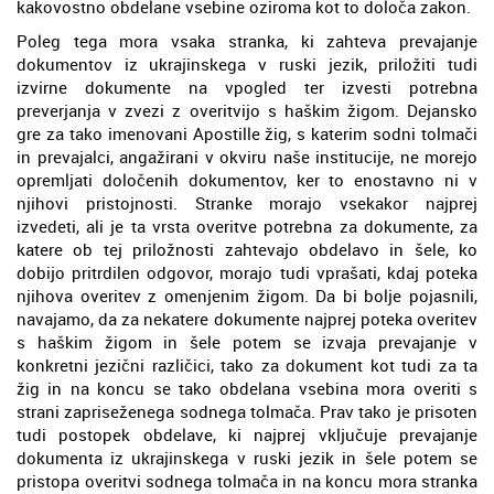
kakovostno obdelane vsebine oziroma kot to določa zakon.
Poleg tega mora vsaka stranka, ki zahteva prevajanje
dokumentov iz ukrajinskega v ruski jezik, priložiti tudi
izvirne dokumente na vpogled ter izvesti potrebna
preverjanja v zvezi z overitvijo s haškim žigom. Dejansko
gre za tako imenovani Apostille žig, s katerim sodni tolmači
in prevajalci, angažirani v okviru naše institucije, ne morejo
opremljati določenih dokumentov, ker to enostavno ni v
njihovi pristojnosti. Stranke morajo vsekakor najprej
izvedeti, ali je ta vrsta overitve potrebna za dokumente, za
katere ob tej priložnosti zahtevajo obdelavo in šele, ko
dobijo pritrdilen odgovor, morajo tudi vprašati, kdaj poteka
njihova overitev z omenjenim žigom. Da bi bolje pojasnili,
navajamo, da za nekatere dokumente najprej poteka overitev
s haškim žigom in šele potem se izvaja prevajanje v
konkretni jezični različici, tako za dokument kot tudi za ta
žig in na koncu se tako obdelana vsebina mora overiti s
strani zapriseženega sodnega tolmača. Prav tako je prisoten
tudi postopek obdelave, ki najprej vključuje prevajanje
dokumenta iz ukrajinskega v ruski jezik in šele potem se
pristopa overitvi sodnega tolmača in na koncu mora stranka