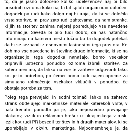
to, da je jasno določeno koliko udeležencev naj bi bilo
prisotnih oziroma kako naj bi bil sploh organiziran določeni
dogodek pa tudi kako dolgo naj bi trajal, da bi se določila
vrsta storitve, mi prav zato tudi zahtevamo, da nam stranke,
ki jih ta storitev zanima, najprej posredujejo vse navedene
informacije. Seveda bi bilo tudi dobro, da nas natančno
informirajo na katerem mestu točno bo ta dogodek potekal,
da bi se seznanili z osnovnimi lastnostmi tega prostora. Ko
dobimo vse navedene in številne druge informacije, ki se na
organizacijo tega dogodka nanašajo, bomo vsekakor
pripravili ustrezno ponudbo oziroma izbrali storitev, za
katero menimo, da lahko na vse te zahteve odgovoriti tako,
kot je to potrebno, pri čemer bomo tudi najem opreme za
simultano tolmačenje vsekakor vključili v ponudbo, če
obstaja potreba za tem.
Poleg tega prevajalci in sodni tolmači lahko na zahtevo
strank obdelujejo marketinške materiale katerekoli vrste, v
naši trenutni ponudbi pa je, tako neposredno prevajanje
plakatov, vizitk in reklamnih brošur iz ukrajinskega v ruski
jezik kot tudi PR besedil ter številnih drugih materialov, ki se
uporabljajo v okviru marketinga. Najpomembneje je, da