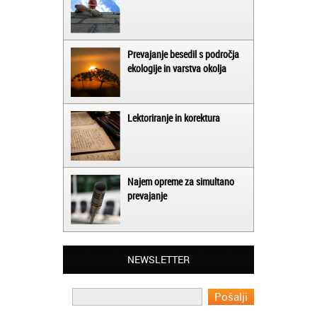
Prevajanje besedil s področja
ekologije in varstva okolja
Lektoriranje in korektura
Najem opreme za simultano
prevajanje
Matjaž iz Ajdovščine:
Lahko pohvalim vse zaposlene v Akademiji
Oxford, ker so resnično profesionalni in
prevajalske storitve opravljajo hitro in
učinkoviti.
NEWSLETTER
Martina iz Bleda:
Potrebovala sem prevajanje iz
madžarskega v slovenski jezik in lahko