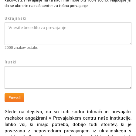
kakovosti. Prevajanje na ta način ne more biti 100% točno. Najboljše je,
da se obrnete na naš center za točno prevajanje.
Ukrajinski
2000
znakov ostalo.
Ruski
Prevedi
Glede na dejstvo, da so tudi sodni tolmači in prevajalci
vsekakor angažirani v Prevajalskem centru naše institucije,
lahko vsi, ki imajo potrebo, dobijo tudi storitev, ki je
povezana z neposrednim prevajanjem iz ukrajinskega v