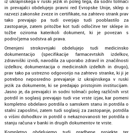
iz ukrajinskega v ruski jezik in poleg tega, da sodni tolmači
in prevajalci obdelujejo pravni red Evropske Unije, sklep o
razvezi zakonske zveze in certifikate, na zahtevo strank prav
tako prevajajo pa tudi overjajo tudi pooblastilo za
zastopanje, zatem pritožbe kot tudi odločitve ter sklepe in
tožbe oziroma katerikoli dokument, ki je povezan s
področjema sodstva ali prava.
Omenjeni strokovnjaki obdelujejo tudi medicinsko
dokumentacijo (specifikacije farmacevtskih izdelkov,
zdravniški izvidi, navodila za uporabo zdravil in značilnosti
izdelkov, dokumentacija o medicinskih izdelkih in drugo),
prav tako pa ustrezno odgovorijo na zahtevo stranke, ki ji je
potrebno neposredno prevajanje iz ukrajinskega v ruski
jezik za dokumente, ki se predajajo pristojnim institucijam.
Jasno je, da prevajalci in sodni tolmači poleg različnih vrst
potrdil in soglasij prevajajo tudi vse vrste izjav, kar pomeni
kompletno obdelavo potrdila o samskem stanu in potrdila o
stalni zaposlitvi, zatem tudi soglasij za zastopanje, potrdila
o višini dohodkov in potrdil o nekaznovanosti ter potrdila o
stanju računa v banki in drugih dokumentov te vrste.
Kompletno obdelujemo tudi gradbene projekte ter