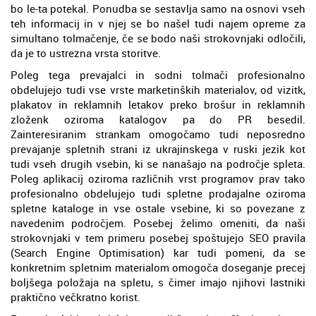
bo le-ta potekal. Ponudba se sestavlja samo na osnovi vseh
teh informacij in v njej se bo našel tudi najem opreme za
simultano tolmačenje, če se bodo naši strokovnjaki odločili,
da je to ustrezna vrsta storitve.
Poleg tega prevajalci in sodni tolmači profesionalno
obdelujejo tudi vse vrste marketinških materialov, od vizitk,
plakatov in reklamnih letakov preko brošur in reklamnih
zloženk oziroma katalogov pa do PR besedil.
Zainteresiranim strankam omogočamo tudi neposredno
prevajanje spletnih strani iz ukrajinskega v ruski jezik kot
tudi vseh drugih vsebin, ki se nanašajo na področje spleta.
Poleg aplikacij oziroma različnih vrst programov prav tako
profesionalno obdelujejo tudi spletne prodajalne oziroma
spletne kataloge in vse ostale vsebine, ki so povezane z
navedenim področjem. Posebej želimo omeniti, da naši
strokovnjaki v tem primeru posebej spoštujejo SEO pravila
(Search Engine Optimisation) kar tudi pomeni, da se
konkretnim spletnim materialom omogoča doseganje precej
boljšega položaja na spletu, s čimer imajo njihovi lastniki
praktično večkratno korist.