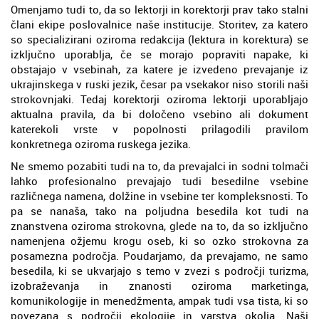
Omenjamo tudi to, da so lektorji in korektorji prav tako stalni
člani ekipe poslovalnice naše institucije. Storitev, za katero
so specializirani oziroma redakcija (lektura in korektura) se
izključno uporablja, če se morajo popraviti napake, ki
obstajajo v vsebinah, za katere je izvedeno prevajanje iz
ukrajinskega v ruski jezik, česar pa vsekakor niso storili naši
strokovnjaki. Tedaj korektorji oziroma lektorji uporabljajo
aktualna pravila, da bi določeno vsebino ali dokument
katerekoli vrste v popolnosti prilagodili pravilom
konkretnega oziroma ruskega jezika.
Ne smemo pozabiti tudi na to, da prevajalci in sodni tolmači
lahko profesionalno prevajajo tudi besedilne vsebine
različnega namena, dolžine in vsebine ter kompleksnosti. To
pa se nanaša, tako na poljudna besedila kot tudi na
znanstvena oziroma strokovna, glede na to, da so izključno
namenjena ožjemu krogu oseb, ki so ozko strokovna za
posamezna področja. Poudarjamo, da prevajamo, ne samo
besedila, ki se ukvarjajo s temo v zvezi s področji turizma,
izobraževanja in znanosti oziroma marketinga,
komunikologije in menedžmenta, ampak tudi vsa tista, ki so
povezana s področji ekologije in varstva okolja. Naši