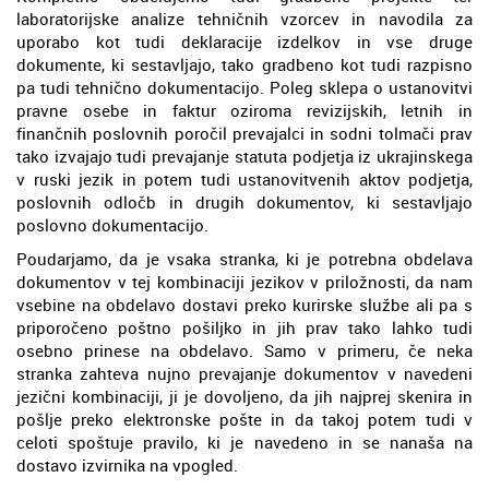
laboratorijske analize tehničnih vzorcev in navodila za
uporabo kot tudi deklaracije izdelkov in vse druge
dokumente, ki sestavljajo, tako gradbeno kot tudi razpisno
pa tudi tehnično dokumentacijo. Poleg sklepa o ustanovitvi
pravne osebe in faktur oziroma revizijskih, letnih in
finančnih poslovnih poročil prevajalci in sodni tolmači prav
tako izvajajo tudi prevajanje statuta podjetja iz ukrajinskega
v ruski jezik in potem tudi ustanovitvenih aktov podjetja,
poslovnih odločb in drugih dokumentov, ki sestavljajo
poslovno dokumentacijo.
Poudarjamo, da je vsaka stranka, ki je potrebna obdelava
dokumentov v tej kombinaciji jezikov v priložnosti, da nam
vsebine na obdelavo dostavi preko kurirske službe ali pa s
priporočeno poštno pošiljko in jih prav tako lahko tudi
osebno prinese na obdelavo. Samo v primeru, če neka
stranka zahteva nujno prevajanje dokumentov v navedeni
jezični kombinaciji, ji je dovoljeno, da jih najprej skenira in
pošlje preko elektronske pošte in da takoj potem tudi v
celoti spoštuje pravilo, ki je navedeno in se nanaša na
dostavo izvirnika na vpogled.