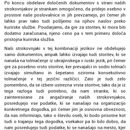
Po koncu obdelave določenih dokumentov s strani naših
strokovnjakov je strankam omogočeno, da pridejo osebno v
prostore naše poslovalnice in jih prevzamejo, pri čemer jih
lahko prav tako tudi pošljemo na njihov naslov preko
kurirske službe. Poudarjamo, da gre za storitev, ki mora biti
dodatno zaračunana, njeno ceno pa v tem primeru določa
pristojna kurirska služba.
Naši strokovnjaki v tej kombinaciji jezikov ne obdelujejo
samo dokumentov, ampak lahko izvajajo tudi storitev, ki se
nanaša na tolmačenje iz ukrajinskega v ruski jezik, pri čemer
gre za posebno vrsto storitve, ker prevajalci in sodni tolmači
izvajajo simultano in šepetano oziroma konsekutivno
tolmačenje v tej jezični različici. Zato je tudi zelo
pomembno, da se izbere ustrezna vrsta storitve, tako da je iz
tega razloga tudi potrebno, da nam stranke, ki so
zainteresirane za angažiranje naših strokovnjakov,
posredujejo vse podatke, ki se nanašajo na organizacijo
konkretnega dogodka, pri čemer jim je osnovna obveznost,
da nas informirajo, tako o številu oseb, ki bodo prisotne kot
tudi o trajanju tega dogodka, vsekakor pa bi bilo dobro, da
nam posredujejo tudi podatke, ki se nanašajo na mesto, kjer