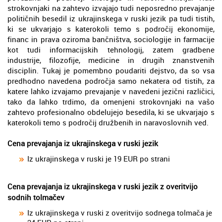
strokovnjaki na zahtevo izvajajo tudi neposredno prevajanje
političnih besedil iz ukrajinskega v ruski jezik pa tudi tistih,
ki se ukvarjajo s katerokoli temo s področij ekonomije,
financ in prava oziroma bančništva, sociologije in farmacije
kot tudi informacijskih tehnologij, zatem gradbene
industrije, filozofije, medicine in drugih znanstvenih
disciplin. Tukaj je pomembno poudariti dejstvo, da so vsa
predhodno navedena področja samo nekatera od tistih, za
katere lahko izvajamo prevajanje v navedeni jezični različici,
tako da lahko trdimo, da omenjeni strokovnjaki na vašo
zahtevo profesionalno obdelujejo besedila, ki se ukvarjajo s
katerokoli temo s področij družbenih in naravoslovnih ved.
Cena prevajanja iz ukrajinskega v ruski jezik
Iz ukrajinskega v ruski je 19 EUR po strani
Cena prevajanja iz ukrajinskega v ruski jezik z overitvijo
sodnih tolmačev
Iz ukrajinskega v ruski z overitvijo sodnega tolmača je