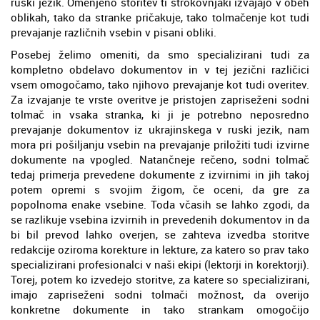
ruski jezik. Omenjeno storitev ti strokovnjaki izvajajo v obeh
oblikah, tako da stranke pričakuje, tako tolmačenje kot tudi
prevajanje različnih vsebin v pisani obliki.
Posebej želimo omeniti, da smo specializirani tudi za
kompletno obdelavo dokumentov in v tej jezični različici
vsem omogočamo, tako njihovo prevajanje kot tudi overitev.
Za izvajanje te vrste overitve je pristojen zapriseženi sodni
tolmač in vsaka stranka, ki ji je potrebno neposredno
prevajanje dokumentov iz ukrajinskega v ruski jezik, nam
mora pri pošiljanju vsebin na prevajanje priložiti tudi izvirne
dokumente na vpogled. Natančneje rečeno, sodni tolmač
tedaj primerja prevedene dokumente z izvirnimi in jih takoj
potem opremi s svojim žigom, če oceni, da gre za
popolnoma enake vsebine. Toda včasih se lahko zgodi, da
se razlikuje vsebina izvirnih in prevedenih dokumentov in da
bi bil prevod lahko overjen, se zahteva izvedba storitve
redakcije oziroma korekture in lekture, za katero so prav tako
specializirani profesionalci v naši ekipi (lektorji in korektorji).
Torej, potem ko izvedejo storitve, za katere so specializirani,
imajo zapriseženi sodni tolmači možnost, da overijo
konkretne dokumente in tako strankam omogočijo