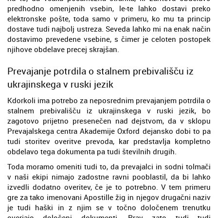
predhodno omenjenih vsebin, le-te lahko dostavi preko
elektronske pošte, toda samo v primeru, ko mu ta princip
dostave tudi najbolj ustreza. Seveda lahko mi na enak način
dostavimo prevedene vsebine, s čimer je celoten postopek
njihove obdelave precej skrajšan.
Prevajanje potrdila o stalnem prebivališču iz
ukrajinskega v ruski jezik
Kdorkoli ima potrebo za neposrednim prevajanjem potrdila o
stalnem prebivališču iz ukrajinskega v ruski jezik, bo
zagotovo prijetno presenečen nad dejstvom, da v sklopu
Prevajalskega centra Akademije Oxford dejansko dobi to pa
tudi storitev overitve prevoda, kar predstavlja kompletno
obdelavo tega dokumenta pa tudi številnih drugih.
Toda moramo omeniti tudi to, da prevajalci in sodni tolmači
v naši ekipi nimajo zadostne ravni pooblastil, da bi lahko
izvedli dodatno overitev, če je to potrebno. V tem primeru
gre za tako imenovani Apostille žig in njegov drugačni naziv
je tudi haški in z njim se v točno določenem trenutku
overjajo določeni dokumenti. Prav zato tudi tudi