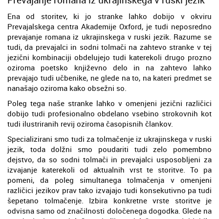
Ena od storitev, ki jo stranke lahko dobijo v okviru
Prevajalskega centra Akademije Oxford, je tudi neposredno
prevajanje romana iz ukrajinskega v ruski jezik. Razume se
tudi, da prevajalci in sodni tolmači na zahtevo stranke v tej
jezični kombinaciji obdelujejo tudi katerekoli drugo prozno
oziroma poetsko književno delo in na zahtevo lahko
prevajajo tudi učbenike, ne glede na to, na kateri predmet se
nanašajo oziroma kako obsežni so.
Poleg tega naše stranke lahko v omenjeni jezični različici
dobijo tudi profesionalno obdelano vsebino strokovnih kot
tudi ilustriranih revij oziroma časopisnih člankov.
Specializirani smo tudi za tolmačenje iz ukrajinskega v ruski
jezik, toda dolžni smo poudariti tudi zelo pomembno
dejstvo, da so sodni tolmači in prevajalci usposobljeni za
izvajanje katerekoli od aktualnih vrst te storitve. To pa
pomeni, da poleg simultanega tolmačenja v omenjeni
različici jezikov prav tako izvajajo tudi konsekutivno pa tudi
šepetano tolmačenje. Izbira konkretne vrste storitve je
odvisna samo od značilnosti določenega dogodka. Glede na