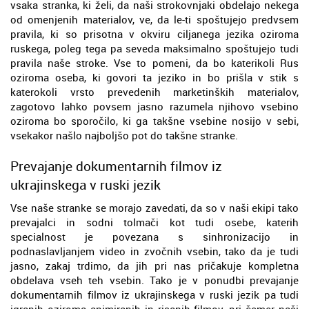
vsaka stranka, ki želi, da naši strokovnjaki obdelajo nekega
od omenjenih materialov, ve, da le-ti spoštujejo predvsem
pravila, ki so prisotna v okviru ciljanega jezika oziroma
ruskega, poleg tega pa seveda maksimalno spoštujejo tudi
pravila naše stroke. Vse to pomeni, da bo katerikoli Rus
oziroma oseba, ki govori ta jeziko in bo prišla v stik s
katerokoli vrsto prevedenih marketinških materialov,
zagotovo lahko povsem jasno razumela njihovo vsebino
oziroma bo sporočilo, ki ga takšne vsebine nosijo v sebi,
vsekakor našlo najboljšo pot do takšne stranke.
Prevajanje dokumentarnih filmov iz
ukrajinskega v ruski jezik
Vse naše stranke se morajo zavedati, da so v naši ekipi tako
prevajalci in sodni tolmači kot tudi osebe, katerih
specialnost je povezana s sinhronizacijo in
podnaslavljanjem video in zvočnih vsebin, tako da je tudi
jasno, zakaj trdimo, da jih pri nas pričakuje kompletna
obdelava vseh teh vsebin. Tako je v ponudbi prevajanje
dokumentarnih filmov iz ukrajinskega v ruski jezik pa tudi
igranih oziroma animiranih in risanih filmov, pri čemer naši