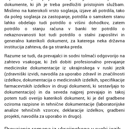
dokumente, ki jih je treba predložiti pristojnim službam.
Mislimo na katerokoli vrsto soglasja, izjave ali potrdila, tako
da poleg soglasja za zastopanje, potrdila o samskem stanu
lahko obdelajo tudi potrdilo o višini dohodkov, zatem
potrdilo o stanju računa v banki ter potrdilo o
nekaznovanosti kot tudi potrdilo o stalni zaposlitvi in
generalno katerikoli dokument, za katerega neka državna
institucija zahteva, da ga stranka preda.
Razume se tudi, da prevajalci in sodni tolmači odgovorijo na
zahtevo vsakogar, ki želi dobiti profesionalno prevajanje
medicinske dokumentacije iz ukrajinskega v ruski jezik
(zdravniški izvidi, navodila za uporabo zdravil in značilnosti
izdelkov, dokumentacija o medicinskih izdelkih, specifikacije
farmacevtskih izdelkov in drugi dokumenti, ki sestavljajo to
dokumentacijo) in da seveda najprej prevajajo in takoj
potem tudi overijo katerikoli dokument, ki je del gradbene
oziroma razpisne in tehnične dokumentacije (laboratorijske
analize tehničnih vzorcev, deklaracije izdelkov, gradbeni
projekti, navodila za uporabo in drugo).
Prevajanje romana iz ukrajinskega v ruski jezik