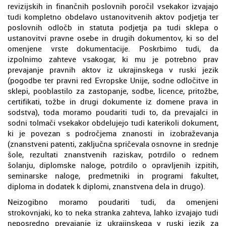
revizijskih in finančnih poslovnih poročil vsekakor izvajajo
tudi kompletno obdelavo ustanovitvenih aktov podjetja ter
poslovnih odločb in statuta podjetja pa tudi sklepa o
ustanovitvi pravne osebe in drugih dokumentov, ki so del
omenjene vrste dokumentacije. Poskrbimo tudi, da
izpolnimo zahteve vsakogar, ki mu je potrebno prav
prevajanje pravnih aktov iz ukrajinskega v ruski jezik
(pogodbe ter pravni red Evropske Unije, sodne odločitve in
sklepi, pooblastilo za zastopanje, sodbe, licence, pritožbe,
certifikati, tožbe in drugi dokumente iz domene prava in
sodstva), toda moramo poudariti tudi to, da prevajalci in
sodni tolmači vsekakor obdelujejo tudi katerikoli dokument,
ki je povezan s področjema znanosti in izobraževanja
(znanstveni patenti, zaključna spričevala osnovne in srednje
šole, rezultati znanstvenih raziskav, potrdilo o rednem
šolanju, diplomske naloge, potrdilo o opravljenih izpitih,
seminarske naloge, predmetniki in programi fakultet,
diploma in dodatek k diplomi, znanstvena dela in drugo).
Neizogibno moramo poudariti tudi, da omenjeni
strokovnjaki, ko to neka stranka zahteva, lahko izvajajo tudi
neposredno prevajanje iz ukrajinskega v ruski jezik za