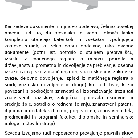
Kar zadeva dokumente in njihovo obdelavo, želimo posebej
omeniti tudi to, da prevajalci in sodni tolmači lahko
kompletno obdelajo katerikoli in vsekakor izpolnjujejo
zahteve strank, ki želijo dobiti obdelane, tako osebne
dokumente (potni list, potrdilo o stalnem prebivališču,
izpiski iz matičnega registra o rojstvu, potrdilo o
državljanstvu, prometno in dovoljenje za prebivanje, osebna
izkaznica, izpiski iz matičnega registra o sklenitvi zakonske
zveze, delovno dovoljenje, izpiski iz matičnega registra o
smrti, vozniško dovoljenje in drugo) kot tudi tiste, ki so
povezani s področjem znanosti ali izobraževanja (rezultati
znanstvenih raziskav, zaključna spričevala osnovne in
srednje šole, potrdilo o rednem šolanju, znanstveni patenti,
diploma in dodatek k diplomi, prepis ocen, znanstvena dela,
predmetniki in programi fakultet, diplomske in seminarske
naloge in številni drugi).
Seveda izvajamo tudi neposredno prevajanje pravnih aktov