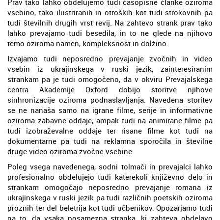
Prav tako lahko obdelujemo tudi časopisne članke oziroma
vsebino, tako ilustriranih in otroških kot tudi strokovnih pa
tudi številnih drugih vrst revij. Na zahtevo strank prav tako
lahko prevajamo tudi besedila, in to ne glede na njihovo
temo oziroma namen, kompleksnost in dolžino.
Izvajamo tudi neposredno prevajanje zvočnih in video
vsebin iz ukrajinskega v ruski jezik, zainteresiranim
strankam pa je tudi omogočeno, da v okviru Prevajalskega
centra Akademije Oxford dobijo storitve njihove
sinhronizacije oziroma podnaslavljanja. Navedena storitev
se ne nanaša samo na igrane filme, serije in informativne
oziroma zabavne oddaje, ampak tudi na animirane filme pa
tudi izobraževalne oddaje ter risane filme kot tudi na
dokumentarne pa tudi na reklamna sporočila in številne
druge video oziroma zvočne vsebine.
Poleg vsega navedenega, sodni tolmači in prevajalci lahko
profesionalno obdelujejo tudi katerekoli književno delo in
strankam omogočajo neposredno prevajanje romana iz
ukrajinskega v ruski jezik pa tudi različnih poetskih oziroma
proznih ter del beletrija kot tudi učbenikov. Opozarjamo tudi
na to, da vsaka posamezna stranka, ki zahteva obdelavo