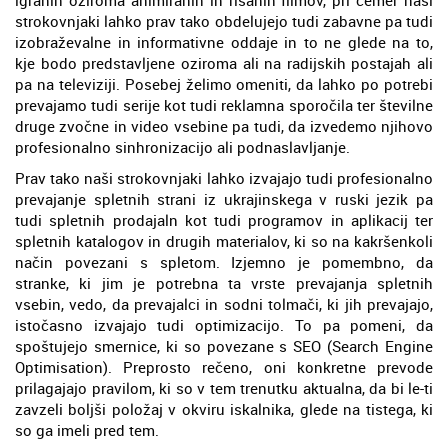
strokovnjaki lahko prav tako obdelujejo tudi zabavne pa tudi
izobraževalne in informativne oddaje in to ne glede na to,
kje bodo predstavljene oziroma ali na radijskih postajah ali
pa na televiziji. Posebej želimo omeniti, da lahko po potrebi
prevajamo tudi serije kot tudi reklamna sporočila ter številne
druge zvočne in video vsebine pa tudi, da izvedemo njihovo
profesionalno sinhronizacijo ali podnaslavljanje.
Prav tako naši strokovnjaki lahko izvajajo tudi profesionalno
prevajanje spletnih strani iz ukrajinskega v ruski jezik pa
tudi spletnih prodajaln kot tudi programov in aplikacij ter
spletnih katalogov in drugih materialov, ki so na kakršenkoli
način povezani s spletom. Izjemno je pomembno, da
stranke, ki jim je potrebna ta vrste prevajanja spletnih
vsebin, vedo, da prevajalci in sodni tolmači, ki jih prevajajo,
istočasno izvajajo tudi optimizacijo. To pa pomeni, da
spoštujejo smernice, ki so povezane s SEO (Search Engine
Optimisation). Preprosto rečeno, oni konkretne prevode
prilagajajo pravilom, ki so v tem trenutku aktualna, da bi le-ti
zavzeli boljši položaj v okviru iskalnika, glede na tistega, ki
so ga imeli pred tem.