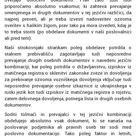
priporočamo absolutno vsakomur, ki zahteva prevajanje
omenjenega in drugih dokumentov v tej jezični različici, da
najprej preveri, ali je treba izvesti nadoveritev oziroma
overitev s haškim žigom, prav tako pa mora izvedeti, kdaj je
to treba storiti (po obdelave dokumenti v naši poslovalnici
ali pred tem).
Naši strokovnjaki strankam poleg obdelave potrdila o
stalnem prebivališču zagotavljajo tudi neposredno
prevajanje drugih osebnih dokumentov v navedeni jezični
kombinaciji, kar poleg potrdila o državljanstvu, izpiskov iz
matičnega registra o sklenitvi zakonske zveze in dovoljenja
za prebivanje oziroma vozniškega dovoljenja vključuje tudi
neposredno prevajanje osebne izkaznice iz ukrajinskega v
ruski jezik kot tudi izpiskov iz matičnega registra o rojstvu,
zatem delovnega dovoljenja, potnega lista in drugih osebnih
dokumentov.
Sodni tolmači in prevajalci v tej jezični kombinaciji
obdelujejo absolutno vsak dokument, ki se nanaša na
poslovanje podjetnika ali pravnih oseb ter sodi med
poslovno dokumentacijo. Tako poleg faktur in letnih,