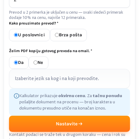
Prevod u 2 primerka je uključen u cenu — svaki sledeći primerak
dodaje 10% na cenu, najviše 12 primeraka.
Kako preuzimate prevod? *
U poslovnici
Brza pošta
Želim PDF kopiju gotovog prevoda na email. *
Da
Ne
Izaberite jezik sa kog i na koji prevodite.
Kalkulator prikazuje
okvirnu cenu
. Za
tačnu ponudu
pošaljite dokument na procenu — broj karaktera u
dokumentu presudno utiče na konačan iznos.
Nastavite
Kontakt podaci se traže tek u drugom koraku — cena i rok su