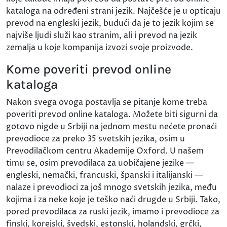
kataloga na određeni strani jezik. Najčešće je u opticaju
prevod na engleski jezik, budući da je to jezik kojim se
najviše ljudi služi kao stranim, ali i prevod na jezik
zemalja u koje kompanija izvozi svoje proizvode.
Kome poveriti prevod online
kataloga
Nakon svega ovoga postavlja se pitanje kome treba
poveriti prevod online kataloga. Možete biti sigurni da
gotovo nigde u Srbiji na jednom mestu nećete pronaći
prevodioce za preko 35 svetskih jezika, osim u
Prevodilačkom centru Akademije Oxford. U našem
timu se, osim prevodilaca za uobičajene jezike —
engleski, nemački, francuski, španski i italijanski —
nalaze i prevodioci za još mnogo svetskih jezika, među
kojima i za neke koje je teško naći drugde u Srbiji. Tako,
pored prevodilaca za ruski jezik, imamo i prevodioce za
finski, korejski, švedski, estonski, holandski, grčki,