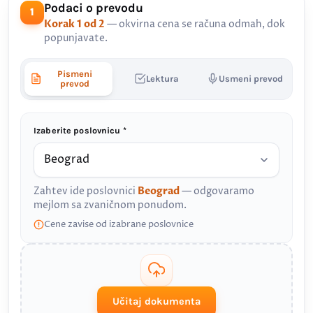
Podaci o prevodu
1
Korak 1 od 2
— okvirna cena se računa odmah, dok
popunjavate.
Pismeni
Lektura
Usmeni prevod
prevod
Izaberite poslovnicu *
Zahtev ide poslovnici
Beograd
— odgovaramo
mejlom sa zvaničnom ponudom.
Cene zavise od izabrane poslovnice
Učitaj dokumenta