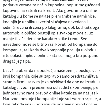
podatke vezane za način kupovine, poput mogućnosti
kupovine na rate ili na kredit. Ako govorimo o online
katalogu u kome se nalaze prehrambene namirnice,
kod njih je uz sliku u većini slučajeva navedena i
jedinična cena ili cena po kilogramu, dok kod kataloga
automobila obično postoji opis svakog modela, uz
manje ili više detaljne karakteristike i cenu. Sve
navedeno može se bitno razlikovati od kompanije do
kompanije, te i kada dve kompanije posluju u okviru
iste oblasti, njihovi online katalozi mogu biti potpuno
drugačijeg tipa.
Uzevši u obzir da na području naše zemlje posluje veliki
broj kompanija koje su zapravo samo predstavništva
stranih firmi, sasvim je za očekivati da one ne izrađuju
kataloge, već ih preuzimaju od sedišta kompanije, pa
jednostavno rade prevod online kataloga na naš jezik.
Naravno, postoje i kompanije koje su izvorno srpske, a
koje takođe imaju potrebu da postave prevod online