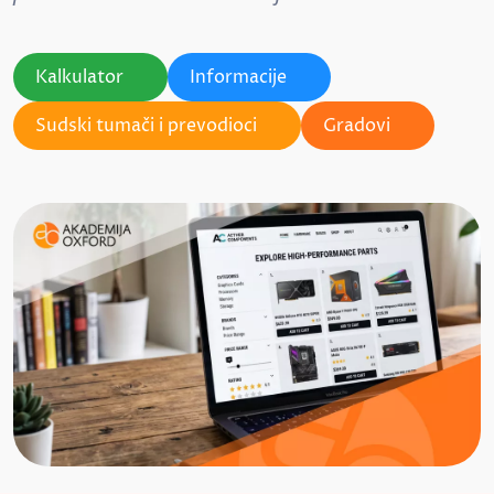
Kalkulator
Informacije
Sudski tumači i prevodioci
Gradovi