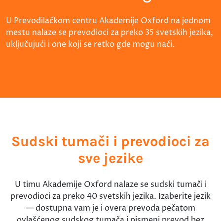
U Prevodilačkom centru Akademije Oxford na jednom
mestu nalaze se prevodioci za preko 35 svetskih jezika,
uključujući i one koji se retko gde mogu naći.
Sudski tumači i prevodioci za
sve jezike
U timu Akademije Oxford nalaze se sudski tumači i
prevodioci za preko 40 svetskih jezika. Izaberite jezik
— dostupna vam je i overa prevoda pečatom
ovlašćenog sudskog tumača i pismeni prevod bez