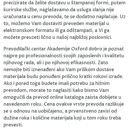
precizirate da želite dostavu u štampanoj formi, putem
kurirske službe, naglašavamo da usluga slanja nije
uračunata u cenu prevoda, te se dodatno naplaćuje. Uz
to, možemo Vam dostaviti preveden materijal u
elektronskom formatu ili ga odštampati, a Vi ga
možete preuzeti lično u našoj najbližoj poslovnici.
Prevodilački centar Akademije Oxford dobro je poznat
najpre po profesionalnosti svojih zaposlenih i kvalitetu
njihovog rada, ali i po njihovoj efikasnosti. Zato
nemojte biti iznenađeni ako Vam prilikom dostave
materijala budu ponuđeni prilično kratki rokovi izrade.
Ako i pored toga budete imali potrebu za hitnim
prevodom, morate to naglasiti kako bismo Vam
omogućili da prevod online kataloga zaista dobijete u
navedenom roku. Cena ovakve vrste prevoda razlikuje
se u odnosu na uobičajenu, a prvenstveno zavisi od
dužine roka i količine materijala koji u tom roku treba
prevesti.