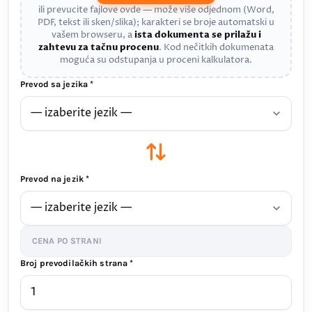
ili prevucite fajlove ovde — može više odjednom (Word,
PDF, tekst ili sken/slika); karakteri se broje automatski u
vašem browseru, a
ista dokumenta se prilažu i
zahtevu za tačnu procenu
. Kod nečitkih dokumenata
moguća su odstupanja u proceni kalkulatora.
Prevod sa jezika *
Prevod na jezik *
CENA PO STRANI
Broj prevodilačkih strana *