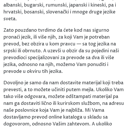
albanski, bugarski, rumunski, japanski i kineski, pa i
hrvatski, bosanski, slovenački i mnoge druge jezike
sveta.
Zato pouzdano tvrdimo da ćete kod nas sigurno
pronaći jezik, ili više njih, za koji Vam je potreban
prevod, bez obzira u kom pravcu — sa tog jezika na
srpski ili obrnuto. A uzevši u obzir da su pojedini naši
prevodioci specijalizovani za prevode sa dva ili više
jezika, odnosno na njih, možemo Vam ponuditi i
prevode u okviru tih jezika.
Dovoljno je samo da nam dostavite materijal koji treba
prevesti, a to možete učiniti putem mejla. Ukoliko Vam
tako više odgovara, možete odštampati materijal pa
nam ga dostaviti lično ili kurirskom službom, na adresu
naše poslovnice koja Vam je najbliža. Mi Vama
dostavljamo prevod online kataloga u skladu sa
dogovorom, odnosno Vašim zahtevom. A ukoliko