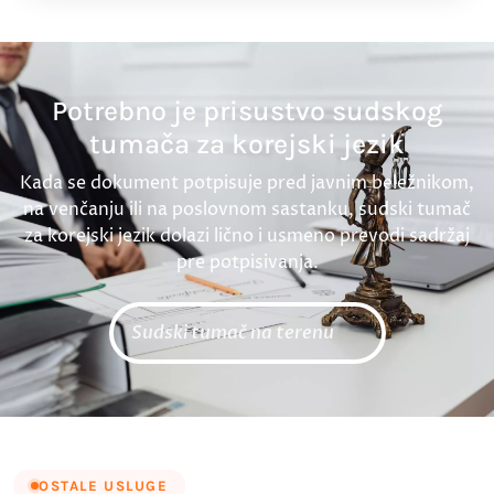
Potrebno je prisustvo sudskog
tumača za korejski jezik
Kada se dokument potpisuje pred javnim beležnikom,
na venčanju ili na poslovnom sastanku, sudski tumač
za korejski jezik dolazi lično i usmeno prevodi sadržaj
pre potpisivanja.
Sudski tumač na terenu
OSTALE USLUGE