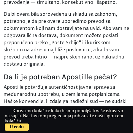
prevođenje — simultano, konsekutivno i šapatno.
Da bi overa bila sprovedena u skladu sa zakonom,
potrebno je da pre overe uporedimo prevod sa
dokumentom koji nam dostavljate na uvid. Ako vam ne
odgovara lična dostava, dokument možete poslati
preporučeno preko „Pošte Srbije“ ili kurirskom
službom na adresu najbliže poslovnice, a kada vam
prevod treba hitno — najpre skenirano, uz naknadnu
dostavu originala.
Da li je potreban Apostille pečat?
Apostille potvrđuje autentičnost javne isprave za
međunarodnu upotrebu, u zemljama potpisnicama
Haške konvencije, i izdaje ga nadležni sud — ne sudski
tumač ni prevodilačka agencija. Da li vam je potreban, i
Koristimo kolačiće kako bismo poboljšali vaše iskustvo
da li se stavlja pre ili posle prevoda, zavisi od
na sajtu. Nastavkom pregledanja prihvatate našu upotrebu
kolačića.
Kontaktirajte nas
Pošaljite dokument
dokumenta, države i institucije primaoca. Pre nego što
U redu
nam dostavite dokument, proverite koja je procedura