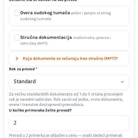
Overa sudskog tumača
pečat i potpis stalnog
sudskog tumača
Stručna dokumentacija
medicinska, pravna i
tehnička (MPT)
Koja dokumenta se računaju kao stručna (MPT)?
Rok za prevod *
Za većinu standardnih dokumenata od 1 do 5 strana procenjeni
rok je naredni radni dan. Rok zavisi od jezika, vrste dokumenta,
overe i trenutne dostupnosti prevodioca.
U koliko primeraka želite prevod?
Prevod u 2 primerka je uključen u cenu — svaki sledeći primerak