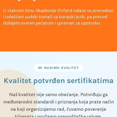
U stalnom timu Akademije Oxford nalaze se prevodioci
i ovlašćeni sudski tumači za korejski jezik, pa prevod
dobijate overen pečatom i spreman za upotrebu.
MI NUDIMO KVALITET
Kvalitet potvrđen sertifikatima
Naš kvalitet nije samo obećanje. Potvrđuju ga
međunarodni standardi i priznanja koja prate način
na koji organizujemo rad, čuvamo poverenje
klijenata i pružamo prevodilačke usluge.