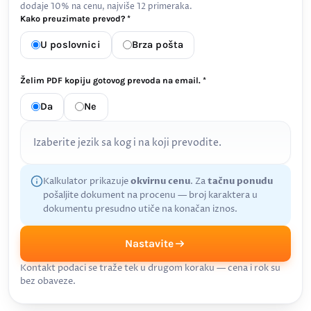
dodaje 10% na cenu, najviše 12 primeraka.
Kako preuzimate prevod? *
U poslovnici
Brza pošta
Želim PDF kopiju gotovog prevoda na email. *
Da
Ne
Izaberite jezik sa kog i na koji prevodite.
Kalkulator prikazuje
okvirnu cenu
. Za
tačnu ponudu
pošaljite dokument na procenu — broj karaktera u
dokumentu presudno utiče na konačan iznos.
Nastavite
Kontakt podaci se traže tek u drugom koraku — cena i rok su
bez obaveze.