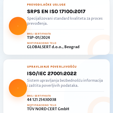
PREVODILAČKE USLUGE
SRPS EN ISO 17100:2017
Specijalizovani standard kvaliteta za proces
prevođenja.
BROJ SERTIFIKATA
TSP-01/2024
SERTIFIKACIONO TELO
GLOBALSERT d.o.o., Beograd
UPRAVLJANJE POVERLJIVOŠĆU
ISO/IEC 27001:2022
Sistem upravljanja bezbednošću informacija
i zaštita poverljivih podataka.
BROJ SERTIFIKATA
44 121 25430038
SERTIFIKACIONO TELO
TÜV NORD CERT GmbH