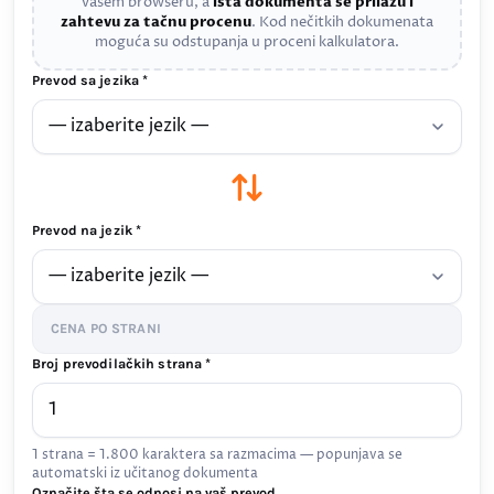
vašem browseru, a
ista dokumenta se prilažu i
zahtevu za tačnu procenu
. Kod nečitkih dokumenata
moguća su odstupanja u proceni kalkulatora.
Prevod sa jezika *
Prevod na jezik *
CENA PO STRANI
Broj prevodilačkih strana *
1 strana = 1.800 karaktera sa razmacima — popunjava se
automatski iz učitanog dokumenta
Označite šta se odnosi na vaš prevod