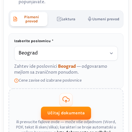
popunjavate.
Pismeni
Lektura
Usmeni prevod
prevod
Izaberite poslovnicu *
Zahtev ide poslovnici
Beograd
— odgovaramo
mejlom sa zvaničnom ponudom.
Cene zavise od izabrane poslovnice
Učitaj dokumenta
ili prevucite fajlove ovde — može više odjednom (Word,
PDF, tekst ili sken/slika); karakteri se broje automatski u