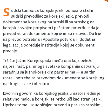
S
udski tumač za korejski jezik, odnosno stalni
sudski prevodilac za korejski jezik, prevodi
dokument sa korejskog na srpski ili sa srpskog na
korejski i svojim potpisom i pečatom potvrđuje da je
prevod veran dokumentu koji je imao na uvid. Da li je
uz prevod potrebna i Apostille potvrda ili dodatna
legalizacija određuje institucija kojoj se dokument
predaje.
Tržište Južne Koreje spada među ona koja beleže
najbrži rast, pa mnoge svetske kompanije ostvaruju
saradnju sa južnokorejskim partnerima — a sa tim
raste i potreba za prevodom dokumenata sa korejskog
na druge jezike i obrnuto.
Izvornih govornika korejskog jezika u našoj sredini je
relativno malo, a korejski se retko uči kao strani jezik.
Uprkos tome, uz uobičajen prevod u paru sa srpskim,