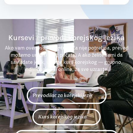
Kursevi i prevodi korejskog jezika
Ako vam overa sudskog tumača nije potrebna, prevod
možemo uraditi i bez pečata. A ako želite sami da
savladate jezik, upišite kurs korejskog — grupno,
individualno ili online, za sve uzraste.
Prevodilac za korejski jezik
Kurs korejskog jezika