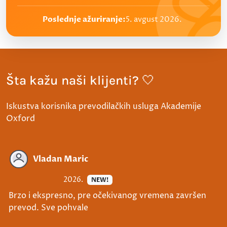
Poslednje ažuriranje:
5. avgust 2026.
Šta kažu naši klijenti? 🤍
Iskustva korisnika prevodilačkih usluga Akademije
Oxford
Vladan Maric
2026.
NEW!
Brzo i ekspresno, pre očekivanog vremena završen
prevod. Sve pohvale