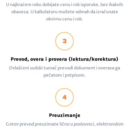
U najkraćem roku dobijate cenu i rok isporuke, bez ikakvih
obaveza. U kalkulatoru možete odmah da izračunate
okvirnu cenu i rok.
3
Prevod, overa i provera (lektura/korektura)
Ovlašćeni sudski tumač prevodi dokument i overava ga
pečatom i potpisom.
4
Preuzimanje
Gotov prevod preuzimate lično u poslovnici, elektronskim