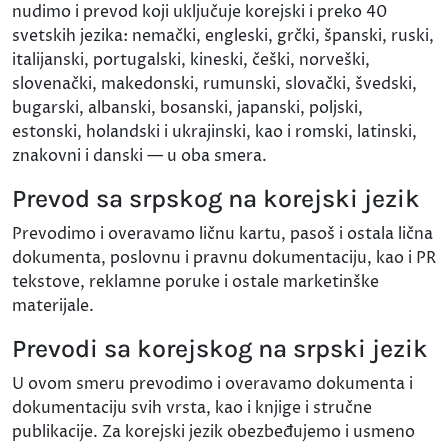
nudimo i prevod koji uključuje korejski i preko 40
svetskih jezika: nemački, engleski, grčki, španski, ruski,
italijanski, portugalski, kineski, češki, norveški,
slovenački, makedonski, rumunski, slovački, švedski,
bugarski, albanski, bosanski, japanski, poljski,
estonski, holandski i ukrajinski, kao i romski, latinski,
znakovni i danski — u oba smera.
Prevod sa srpskog na korejski jezik
Prevodimo i overavamo ličnu kartu, pasoš i ostala lična
dokumenta, poslovnu i pravnu dokumentaciju, kao i PR
tekstove, reklamne poruke i ostale marketinške
materijale.
Prevodi sa korejskog na srpski jezik
U ovom smeru prevodimo i overavamo dokumenta i
dokumentaciju svih vrsta, kao i knjige i stručne
publikacije. Za korejski jezik obezbeđujemo i usmeno