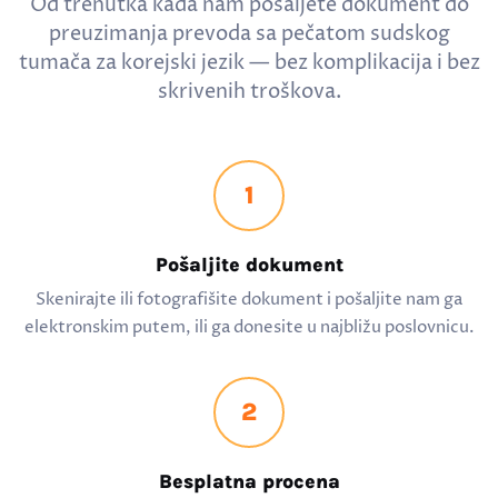
Od trenutka kada nam pošaljete dokument do
preuzimanja prevoda sa pečatom sudskog
tumača za korejski jezik — bez komplikacija i bez
skrivenih troškova.
1
Pošaljite dokument
Skenirajte ili fotografišite dokument i pošaljite nam ga
elektronskim putem, ili ga donesite u najbližu poslovnicu.
2
Besplatna procena