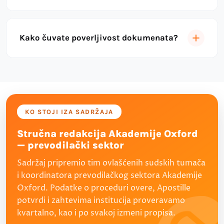
Kako čuvate poverljivost dokumenata?
KO STOJI IZA SADRŽAJA
Stručna redakcija Akademije Oxford
— prevodilački sektor
Sadržaj pripremio tim ovlašćenih sudskih tumača
i koordinatora prevodilačkog sektora Akademije
Oxford. Podatke o proceduri overe, Apostille
potvrdi i zahtevima institucija proveravamo
kvartalno, kao i po svakoj izmeni propisa.