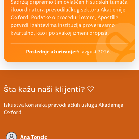
Sadržaj pripremio tim ovlašćenih sudskih tumača
i koordinatora prevodilačkog sektora Akademije
Oxford. Podatke o proceduri overe, Apostille
potvrdi i zahtevima institucija proveravamo
kvartalno, kao i po svakoj izmeni propisa.
Poslednje ažuriranje:
5. avgust 2026.
Šta kažu naši klijenti? 🤍
Iskustva korisnika prevodilačkih usluga Akademije
Oxford
Ana Toncic