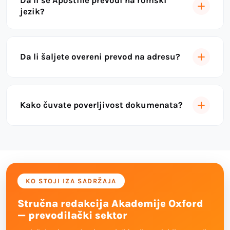
Da li se Apostille prevodi na romski
jezik?
Da li šaljete overeni prevod na adresu?
Kako čuvate poverljivost dokumenata?
KO STOJI IZA SADRŽAJA
Stručna redakcija Akademije Oxford
— prevodilački sektor