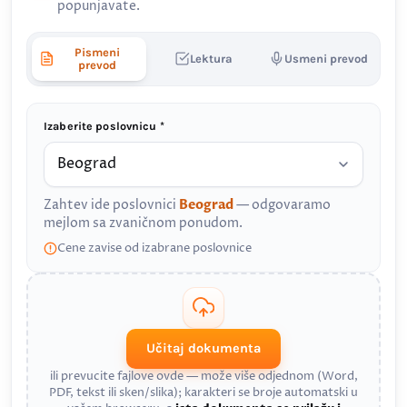
popunjavate.
Pismeni
Lektura
Usmeni prevod
prevod
Izaberite poslovnicu *
Zahtev ide poslovnici
Beograd
— odgovaramo
mejlom sa zvaničnom ponudom.
Cene zavise od izabrane poslovnice
Učitaj dokumenta
ili prevucite fajlove ovde — može više odjednom (Word,
PDF, tekst ili sken/slika); karakteri se broje automatski u