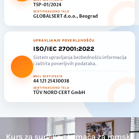
TSP-01/2024
SERTIFIKACIONO TELO
GLOBALSERT d.o.o., Beograd
UPRAVLJANJE POVERLJIVOŠĆU
ISO/IEC 27001:2022
Sistem upravljanja bezbednošću informacija
i zaštita poverljivih podataka.
BROJ SERTIFIKATA
44 121 25430038
SERTIFIKACIONO TELO
TÜV NORD CERT GmbH
Kurs za sudskog tumača za romski