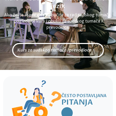
jezik
Ako želite i sami da se obučite za rad sudskog tumača,
pogledajte kurs i obuku za sudskog tumača i
prevodioca.
Kurs za sudskog tumača i prevodioca
ČESTO POSTAVLJANA
PITANJA