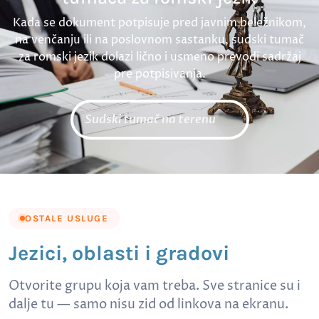
Kada se dokument potpisuje pred javnim beležnikom,
na venčanju ili na poslovnom sastanku, sudski tumač
za romski jezik dolazi lično i usmeno prevodi sadržaj
pre potpisivanja.
Sudski tumač na terenu
OSTALE USLUGE
Jezici, oblasti i gradovi
Otvorite grupu koja vam treba. Sve stranice su i
dalje tu — samo nisu zid od linkova na ekranu.