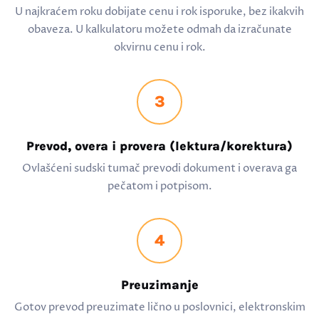
U najkraćem roku dobijate cenu i rok isporuke, bez ikakvih
obaveza. U kalkulatoru možete odmah da izračunate
okvirnu cenu i rok.
3
Prevod, overa i provera (lektura/korektura)
Ovlašćeni sudski tumač prevodi dokument i overava ga
pečatom i potpisom.
4
Preuzimanje
Gotov prevod preuzimate lično u poslovnici, elektronskim