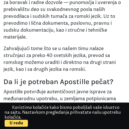
za boravak i radne dozvole — punomoćja i uverenja o
prebivalištu deo su svakodnevnog posla naših
prevodilaca i sudskih tumača za romski jezik. Uz to
prevodimo i lična dokumenta, poslovnu, pravnu i
sudsku dokumentaciju, kao i stručne i tehničke
materijale.
Zahvaljujući tome što se u našem timu nalaze
stručnjaci za preko 40 svetskih jezika, prevod sa
romskog možemo uraditi i direktno na drugi strani
jezik, kao i sa drugih jezika na romski.
Da li je potreban Apostille pečat?
Apostille potvrđuje autentičnost javne isprave za
međunarodnu upotrebu, u zemljama potpisnicama
Haške konvencije, i izdaje ga nadležni sud — ne sudski
Koristimo kolačiće kako bismo poboljšali vaše iskustvo
tumač ni prevodilačka agencija. Da li vam je potreban, i
na sajtu. Nastavkom pregledanja prihvatate našu upotrebu
kolačića.
Kontaktirajte nas
Pošaljite dokument
da li se stavlja pre ili posle prevoda, zavisi od
U redu
dokumenta, države i institucije primaoca. Pre nego što