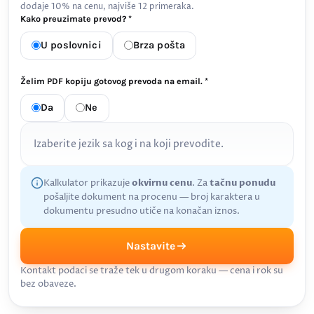
dodaje 10% na cenu, najviše 12 primeraka.
Kako preuzimate prevod? *
U poslovnici
Brza pošta
Želim PDF kopiju gotovog prevoda na email. *
Da
Ne
Izaberite jezik sa kog i na koji prevodite.
Kalkulator prikazuje
okvirnu cenu
. Za
tačnu ponudu
pošaljite dokument na procenu — broj karaktera u
dokumentu presudno utiče na konačan iznos.
Nastavite
Kontakt podaci se traže tek u drugom koraku — cena i rok su
bez obaveze.