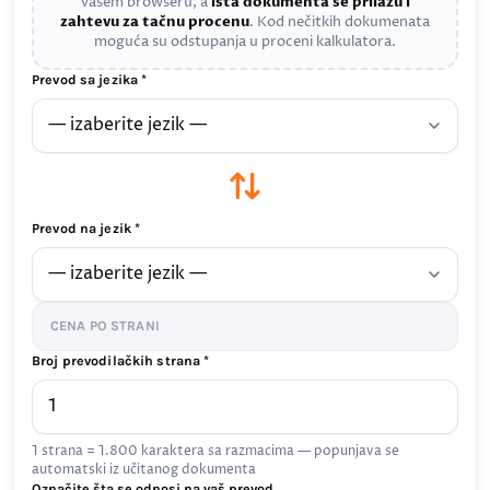
vašem browseru, a
ista dokumenta se prilažu i
zahtevu za tačnu procenu
. Kod nečitkih dokumenata
moguća su odstupanja u proceni kalkulatora.
Prevod sa jezika *
Prevod na jezik *
CENA PO STRANI
Broj prevodilačkih strana *
1 strana = 1.800 karaktera sa razmacima — popunjava se
automatski iz učitanog dokumenta
Označite šta se odnosi na vaš prevod