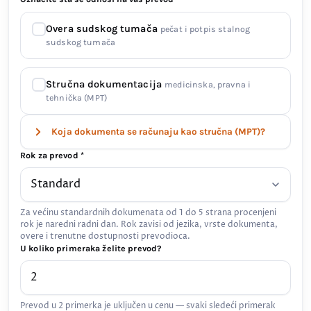
Overa sudskog tumača
pečat i potpis stalnog
sudskog tumača
Stručna dokumentacija
medicinska, pravna i
tehnička (MPT)
Koja dokumenta se računaju kao stručna (MPT)?
Rok za prevod *
Za većinu standardnih dokumenata od 1 do 5 strana procenjeni
rok je naredni radni dan. Rok zavisi od jezika, vrste dokumenta,
overe i trenutne dostupnosti prevodioca.
U koliko primeraka želite prevod?
Prevod u 2 primerka je uključen u cenu — svaki sledeći primerak