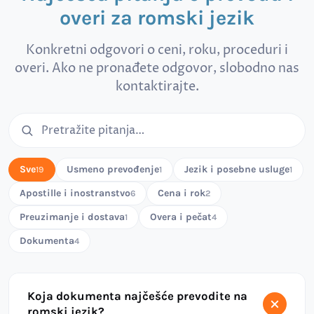
overi za romski jezik
Konkretni odgovori o ceni, roku, proceduri i
overi. Ako ne pronađete odgovor, slobodno nas
kontaktirajte.
Pretraga čestih pitanja
Sve
Usmeno prevođenje
Jezik i posebne usluge
19
1
1
Apostille i inostranstvo
Cena i rok
6
2
Preuzimanje i dostava
Overa i pečat
1
4
Dokumenta
4
Koja dokumenta najčešće prevodite na
romski jezik?