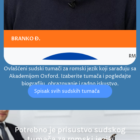
BRANKO Đ.
RMS
Ovlašćeni sudski tumači za romski jezik koji sarađuju sa
Akademijom Oxford. Izaberite tumača i pogledajte
biografiju, obrazovanje i radno iskustvo.
Spisak svih sudskih tumača
Potrebno je prisustvo sudskog
tumača za romski jezik