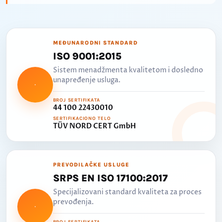
MEĐUNARODNI STANDARD
ISO 9001:2015
Sistem menadžmenta kvalitetom i dosledno
unapređenje usluga.
BROJ SERTIFIKATA
44 100 22430010
SERTIFIKACIONO TELO
TÜV NORD CERT GmbH
PREVODILAČKE USLUGE
SRPS EN ISO 17100:2017
Specijalizovani standard kvaliteta za proces
prevođenja.
BROJ SERTIFIKATA