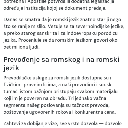
potrebna i Apostille potvrda ili dodatna legalizacija
određuje institucija kojoj se dokument predaje.
Danas se smatra da je romski jezik znatno stariji nego
što se ranije mislilo. Vezuje se za severnoindijske jezike,
a preko starog sanskrita i za indoevropsku porodicu
jezika. Procenjuje se da romskim jezikom govori oko
pet miliona ljudi.
Prevođenje sa romskog i na romski
jezik
Prevodilačke usluge za romski jezik dostupne su i
fizičkim i pravnim licima, a naši prevodioci i sudski
tumači istom pažnjom pristupaju svakom materijalu
koji im je poveren na obradu. Tri jednako važna
segmenta našeg poslovanja su tačnost prevoda,
poštovanje ugovorenih rokova i konkurentna cena.
Zahtevi za dobijanje vize, sve vrste dozvola — dozvole