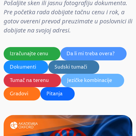
Pošaljite sken ili jasnu fotografiju dokumenta.
Pre početka rada dobijate tačnu cenu i rok, a
gotov overeni prevod preuzimate u poslovnici ili
dobijate na svojoj adresi.
Izračunajte cenu
Da li mi treba overa?
Dokumenti
Sudski tumači
Tumač na terenu
Jezičke kombinacije
Gradovi
Pitanja