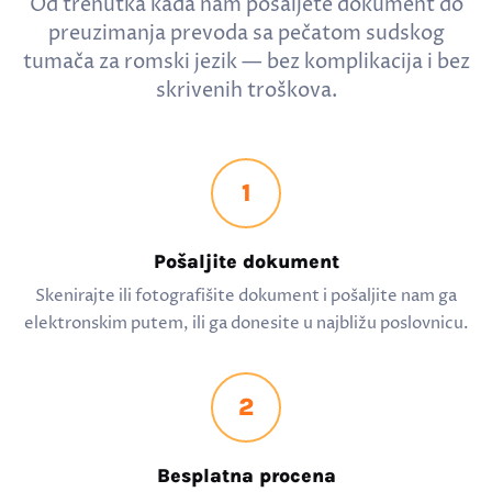
Od trenutka kada nam pošaljete dokument do
preuzimanja prevoda sa pečatom sudskog
tumača za romski jezik — bez komplikacija i bez
skrivenih troškova.
1
Pošaljite dokument
Skenirajte ili fotografišite dokument i pošaljite nam ga
elektronskim putem, ili ga donesite u najbližu poslovnicu.
2
Besplatna procena