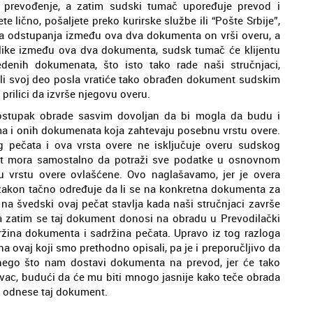
 prevođenje, a zatim sudski tumač upoređuje prevod i
 lično, pošaljete preko kurirske službe ili “Pošte Srbije”,
a odstupanja između ova dva dokumenta on vrši overu, a
like između ova dva dokumenta, sudsk tumač će klijentu
edenih dokumenata, što isto tako rade naši stručnjaci,
šili svoj deo posla vratiće tako obrađen dokument sudskim
prilici da izvrše njegovu overu.
ostupak obrade sasvim dovoljan da bi mogla da budu i
 ima i onih dokumenata koja zahtevaju posebnu vrstu overe.
kog pečata i ova vrsta overe ne isključuje overu sudskog
jent mora samostalno da potraži sve podatke u osnovnom
 vrstu overe ovlašćene. Ovo naglašavamo, jer je overa
zakon tačno određuje da li se na konkretna dokumenta za
na švedski ovaj pečat stavlja kada naši stručnjaci završe
, a zatim se taj dokument donosi na obradu u Prevodilački
ržina dokumenta i sadržina pečata. Upravo iz tog razloga
 ovaj koji smo prethodno opisali, pa je i preporučljivo da
e nego što nam dostavi dokumenta na prevod, jer će tako
novac, budući da će mu biti mnogo jasnije kako teče obrada
a odnese taj dokument.