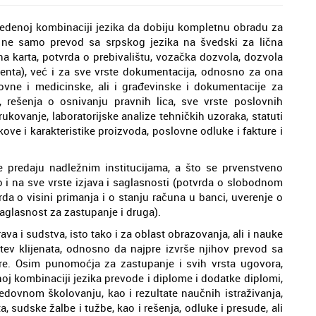
edenoj kombinaciji jezika da dobiju kompletnu obradu za
e ne samo prevod sa srpskog jezika na švedski za lična
na karta, potvrda o prebivalištu, vozačka dozvola, dozvola
enta), već i za sve vrste dokumentacija, odnosno za ona
vne i medicinske, ali i građevinske i dokumentacije za
, rešenja o osnivanju pravnih lica, sve vrste poslovnih
rukovanje, laboratorijske analize tehničkih uzoraka, statuti
ove i karakteristike proizvoda, poslovne odluke i fakture i
 predaju nadležnim institucijama, a što se prvenstveno
ao i na sve vrste izjava i saglasnosti (potvrda o slobodnom
da o visini primanja i o stanju računa u banci, uverenje o
aglasnost za zastupanje i druga).
a i sudstva, isto tako i za oblast obrazovanja, ali i nauke
ev klijenata, odnosno da najpre izvrše njihov prevod sa
ere. Osim punomoćja za zastupanje i svih vrsta ugovora,
j kombinaciji jezika prevode i diplome i dodatke diplomi,
redovnom školovanju, kao i rezultate naučnih istraživanja,
ata, sudske žalbe i tužbe, kao i rešenja, odluke i presude, ali