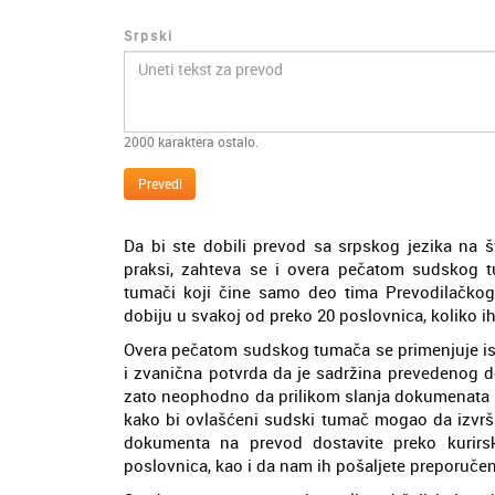
Srpski
2000
karaktera ostalo.
Prevedi
Da bi ste dobili prevod sa srpskog jezika na 
praksi, zahteva se i overa pečatom sudskog t
tumači koji čine samo deo tima Prevodilačkog
dobiju u svakoj od preko 20 poslovnica, koliko ih
Overa pečatom sudskog tumača se primenjuje is
i zvanična potvrda da je sadržina prevedenog d
zato neophodno da prilikom slanja dokumenata n
kako bi ovlašćeni sudski tumač mogao da izvrši
dokumenta na prevod dostavite preko kurir
poslovnica, kao i da nam ih pošaljete preporučen