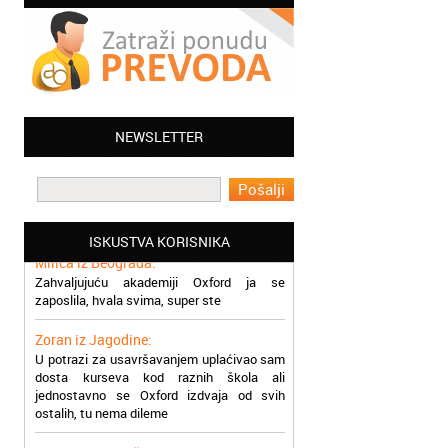
Jelena iz Niša:
Mogu da pohvalim sve zaposlene u
NEWSLETTER
Akademiji Oxford u Nišu jer su stvarno
profesionalni i prenose znanje na odličan
način
Milica iz Beograda:
ISKUSTVA KORISNIKA
Zahvaljujuću akademiji Oxford ja se
zaposlila, hvala svima, super ste
Zoran iz Jagodine:
U potrazi za usavršavanjem uplaćivao sam
dosta kurseva kod raznih škola ali
jednostavno se Oxford izdvaja od svih
ostalih, tu nema dileme
Dragana iz Zaječara:
Trebao mi je prevod na Francuski hitno,