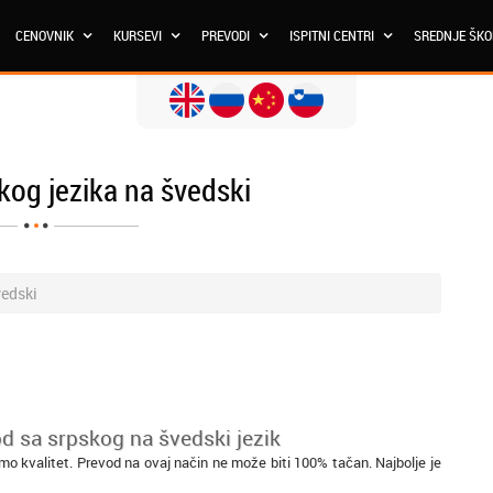
CENOVNIK
KURSEVI
PREVODI
ISPITNI CENTRI
SREDNJE ŠK
kog jezika na švedski
vedski
od sa srpskog na švedski jezik
mo kvalitet. Prevod na ovaj način ne može biti 100% tačan. Najbolje je