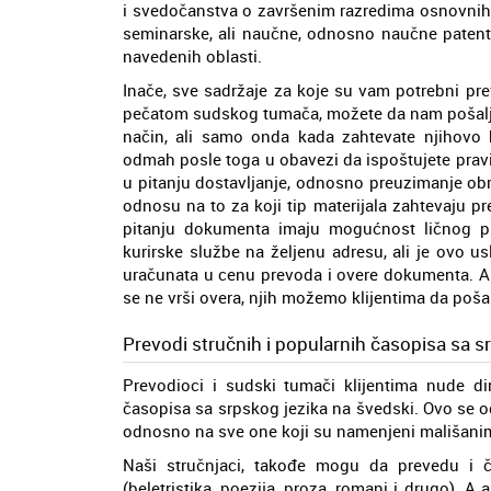
i svedočanstva o završenim razredima osnovnih i
seminarske, ali naučne, odnosno naučne patent
navedenih oblasti.
Inače, sve sadržaje za koje su vam potrebni pre
pečatom sudskog tumača, možete da nam pošaljet
način, ali samo onda kada zahtevate njihovo h
odmah posle toga u obavezi da ispoštujete pravi
u pitanju dostavljanje, odnosno preuzimanje obra
odnosu na to za koji tip materijala zahtevaju p
pitanju dokumenta imaju mogućnost ličnog pre
kurirske službe na željenu adresu, ali je ovo 
uračunata u cenu prevoda i overe dokumenta. A 
se ne vrši overa, njih možemo klijentima da pošal
Prevodi stručnih i popularnih časopisa sa s
Prevodioci i sudski tumači klijentima nude di
časopisa sa srpskog jezika na švedski. Ovo se o
odnosno na sve one koji su namenjeni mališanima
Naši stručnjaci, takođe mogu da prevedu i čl
(beletristika, poezija, proza, romani i drugo). A