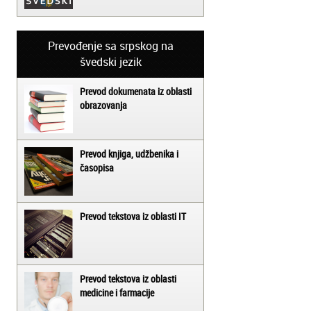
Prevođenje sa srpskog na
švedski jezik
Prevod dokumenata iz oblasti
obrazovanja
Prevod knjiga, udžbenika i
časopisa
Prevod tekstova iz oblasti IT
Prevod tekstova iz oblasti
medicine i farmacije