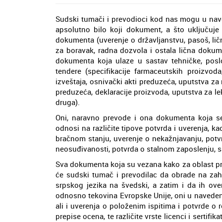
Sudski tumači i prevodioci kod nas mogu u nav
apsolutno bilo koji dokument, a što uključuj
dokumenta (uverenje o državljanstvu, pasoš, lič
za boravak, radna dozvola i ostala lična dokum
dokumenta koja ulaze u sastav tehničke, poslo
tendere (specifikacije farmaceutskih proizvoda
izveštaja, osnivački akti preduzeća, uputstva za 
preduzeća, deklaracije proizvoda, uputstva za lek
druga).
Oni, naravno prevode i ona dokumenta koja se
odnosi na različite tipove potvrda i uverenja, k
bračnom stanju, uverenje o nekažnjavanju, potvr
neosuđivanosti, potvrda o stalnom zaposlenju, s
Sva dokumenta koja su vezana kako za oblast prav
će sudski tumač i prevodilac da obrade na zaht
srpskog jezika na švedski, a zatim i da ih ov
odnosno tekovina Evropske Unije, oni u navedeno
ali i uverenja o položenim ispitima i potvrde o 
prepise ocena, te različite vrste licenci i sertifik