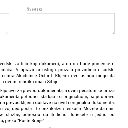
Švedski
švedski za bilo koji dokument, a da on bude primenjiv u
umača. A upravo tu uslugu pružaju prevodioci i sudski
 centra Akademije Oxford. Klijenti ovu uslugu mogu da
 u ovom trenutku ima u Srbiji.
ključivo za prevod dokumenata, a ovim pečatom se pruža
okumenta potpuno ista kao i u originalnom, pa je upravo
a prevod klijenti dostave na uvid i originalna dokumenta,
 svoj deo posla i to bez ikakvih teškoća. Možete da nam
ske službe, odnosno da ih lično donesete u jednu od
o, preko “Pošte Srbije”.