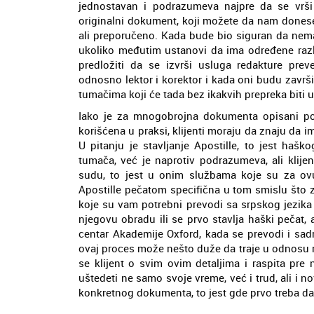
jednostavan i podrazumeva najpre da se vrši
originalni dokument, koji možete da nam donesete
ali preporučeno. Kada bude bio siguran da nem
ukoliko međutim ustanovi da ima određene raz
predložiti da se izvrši usluga redakture prev
odnosno lektor i korektor i kada oni budu zavr
tumačima koji će tada bez ikakvih prepreka biti u 
Iako je za mnogobrojna dokumenta opisani p
korišćena u praksi, klijenti moraju da znaju da
U pitanju je stavljanje Apostille, to jest haš
tumača, već je naprotiv podrazumeva, ali kli
sudu, to jest u onim službama koje su za ovu
Apostille pečatom specifična u tom smislu što 
koje su vam potrebni prevodi sa srpskog jezika 
njegovu obradu ili se prvo stavlja haški pečat
centar Akademije Oxford, kada se prevodi i sad
ovaj proces može nešto duže da traje u odnosu na
se klijent o svim ovim detaljima i raspita pr
uštedeti ne samo svoje vreme, već i trud, ali i 
konkretnog dokumenta, to jest gde prvo treba d