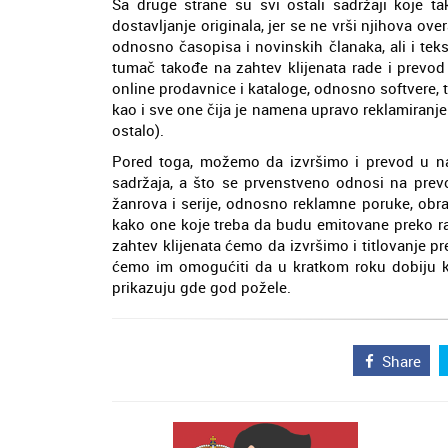
Sa druge strane su svi ostali sadržaji koje t
dostavljanje originala, jer se ne vrši njihova ov
odnosno časopisa i novinskih članaka, ali i teks
tumač takođe na zahtev klijenata rade i prevod 
online prodavnice i kataloge, odnosno softvere, 
kao i sve one čija je namena upravo reklamiranje (ka
ostalo).
Pored toga, možemo da izvršimo i prevod u nav
sadržaja, a što se prvenstveno odnosi na prevo
žanrova i serije, odnosno reklamne poruke, obraz
kako one koje treba da budu emitovane preko radi
zahtev klijenata ćemo da izvršimo i titlovanje p
ćemo im omogućiti da u kratkom roku dobiju k
prikazuju gde god požele.
Share