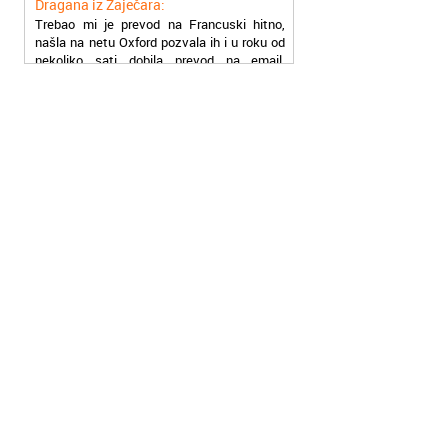
našla na netu Oxford pozvala ih i u roku od
nekoliko sati dobila prevod na email,
stvarno su super
Petar iz Paraćina:
Završio kurs za automehaničara, zaposlio
se, ja ljudi ne znam šta bi radio sada da ne
postojite, Hvala Vam
Natasa iz Kraljeva:
Najbolji knjigovodstveni program! Sa
lakoćom sam savladala tromesečni kurs
knjigovodstva. Sve pohvale!
Dragan iz Čačka:
Retko gde može da se nađe prava
profesionalnost u našoj zemlji i naravno
usluga, sve pohvale od mene
Mica iz Smedereva:
Moja ćerka je završila vanredno medicinsku
srednju školu preko akademije Oxford,
Mogu samo da Vam poželim sve najbolje i
Hvala Vam Puno