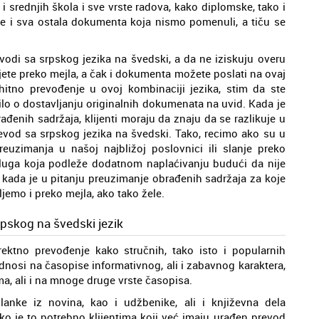
 srednjih škola i sve vrste radova, kako diplomske, tako i
e i sva ostala dokumenta koja nismo pomenuli, a tiču se
vodi sa srpskog jezika na švedski, a da ne iziskuju overu
e preko mejla, a čak i dokumenta možete poslati na ovaj
itno prevođenje u ovoj kombinaciji jezika, stim da ste
lo o dostavljanju originalnih dokumenata na uvid. Kada je
đenih sadržaja, klijenti moraju da znaju da se razlikuje u
revod sa srpskog jezika na švedski. Tako, recimo ako su u
uzimanja u našoj najbližoj poslovnici ili slanje preko
usluga koja podleže dodatnom naplaćivanju budući da nije
kada je u pitanju preuzimanje obrađenih sadržaja za koje
jemo i preko mejla, ako tako žele.
rpskog na švedski jezik
rektno prevođenje kako stručnih, tako isto i popularnih
dnosi na časopise informativnog, ali i zabavnog karaktera,
, ali i na mnoge druge vrste časopisa.
anke iz novina, kao i udžbenike, ali i književna dela
 ako je to potrebno klijentima koji već imaju urađen prevod