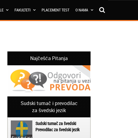
OLE
FAKULTETI
PLACEMENT TEST
O NAMA
Najčešća Pitanja
Sudski tumač i prevodilac
za švedski jezik
Sudski tumač za švedski
Prevodilac za švedski jezik