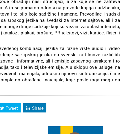
akođe obrađuju naši stručnjaci, a za koje se ne zahteva
era. A to se primarno odnosi na prevode knjiga i udžbenika,
tova i to bilo koje sadržine i namene. Prevodilac i sudski
sa srpskog jezika na švedski za internet sajtove, ali i za
te mnoge druge sadržaje koji su vezani za oblast interneta,
talozi, plakati, brošure, PR tekstovi, vizit kartice, flajeri i
edenoj kombinaciji jezika za razne vrste audio i video
đenje sa srpskog jezika na švedski za filmove različitih
ovne i informativne, ali i emisije zabavnog karaktera i to
ja, tako i televizijske emisije. A u sklopu ove usluge, na
revedenih materijala, odnosno njihovu sinhronizaciju, čime
ompletno obrađene materijale, koje posle toga mogu da
Tweet
Share