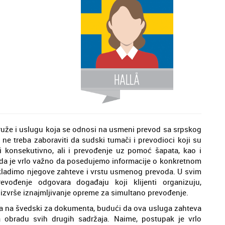
uže i uslugu koja se odnosi na usmeni prevod sa srpskog
 ne treba zaboraviti da sudski tumači i prevodioci koji su
 konsekutivno, ali i prevođenje uz pomoć šapata, kao i
o da je vrlo važno da posedujemo informacije o konkretnom
kladimo njegove zahteve i vrstu usmenog prevoda. U svim
vođenje odgovara događaju koji klijenti organizuju,
zvrše iznajmljivanje opreme za simultano prevođenje.
ka na švedski za dokumenta, budući da ova usluga zahteva
 obradu svih drugih sadržaja. Naime, postupak je vrlo