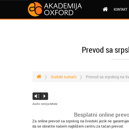
KONTAKT
Prevod sa srps
Sudski tumači
Prevod sa srpskog na š
Vm
P
Audio verzija teksta
Besplatni online prev
Za online prevod sa srpskog na švedski jezik ne garantuje
da se obratite našem najbližem centru za tačan prevod.