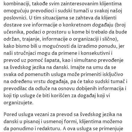
kombinaciji, takođe svim zainteresovanim klijentima
omogućuju prevodioci i sudski tumači u svakoj našoj
poslovnici. U tim situacijama se zahteva da klijenti
dostave sve informacije o konkretnom događaju (broj
učesnika, podaci o prostoru u kome bi trebalo da bude
održan, trajanje, informacije o organizaciji i slično),
kako bismo bili u mogućnosti da izradimo ponudu, jer
naši stručnjaci mogu da primene i konsekutivni i
prevod uz pomoć šapata, kao i simultano prevođenje
sa švedskog jezika na danski. Imajte na umu da se
svaka od pomenutih usluga može primeniti isključivo
na određenu vrstu događaja, pa će tako sudski tumač i
prevodilac da odluče na osnovu dobijenih informacija i
koji tip usluge će biti korišćen za događaj koji vi
organizujete.
Pored usluga vezani za prevod sa švedskog jezika na
danski u pisanoj i usmenoj formi, klijentima možemo
da ponudimo i redakturu. A ova usluga se primenjuje