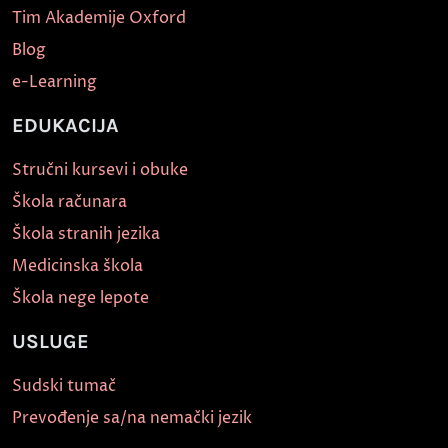
Tim Akademije Oxford
Blog
e-Learning
EDUKACIJA
Stručni kursevi i obuke
Škola računara
Škola stranih jezika
Medicinska škola
Škola nege lepote
USLUGE
Sudski tumač
Prevođenje sa/na nemački jezik