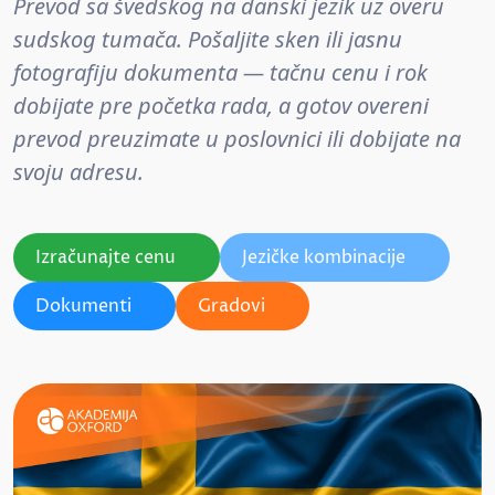
Prevod sa švedskog na danski jezik uz overu
sudskog tumača. Pošaljite sken ili jasnu
fotografiju dokumenta — tačnu cenu i rok
dobijate pre početka rada, a gotov overeni
prevod preuzimate u poslovnici ili dobijate na
svoju adresu.
Izračunajte cenu
Jezičke kombinacije
Dokumenti
Gradovi