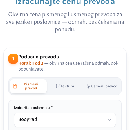
Izračunajte cenu prevoda
Okvirna cena pismenog i usmenog prevoda za
sve jezike i poslovnice — odmah, bez čekanja na
ponudu.
Podaci o prevodu
1
Korak 1 od 2
— okvirna cena se računa odmah, dok
popunjavate.
Pismeni
Lektura
Usmeni prevod
prevod
Izaberite poslovnicu *