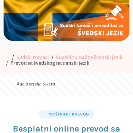
Sudski tumači
Sudski tumač za švedski jezik
Prevod sa švedskog na danski jezik
Audio verzija teksta
MAŠINSKI PREVOD
Besplatni online prevod sa