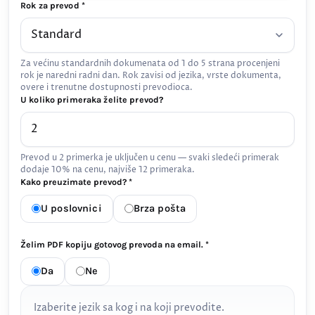
Rok za prevod *
Za većinu standardnih dokumenata od 1 do 5 strana procenjeni
rok je naredni radni dan. Rok zavisi od jezika, vrste dokumenta,
overe i trenutne dostupnosti prevodioca.
U koliko primeraka želite prevod?
Prevod u 2 primerka je uključen u cenu — svaki sledeći primerak
dodaje 10% na cenu, najviše 12 primeraka.
Kako preuzimate prevod? *
U poslovnici
Brza pošta
Želim PDF kopiju gotovog prevoda na email. *
Da
Ne
Izaberite jezik sa kog i na koji prevodite.