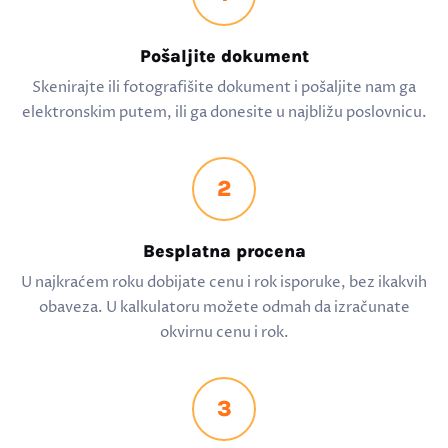
Pošaljite dokument
Skenirajte ili fotografišite dokument i pošaljite nam ga
elektronskim putem, ili ga donesite u najbližu poslovnicu.
2
Besplatna procena
U najkraćem roku dobijate cenu i rok isporuke, bez ikakvih
obaveza. U kalkulatoru možete odmah da izračunate
okvirnu cenu i rok.
3