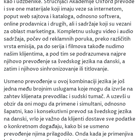
kao i udžbenike. Stručnjaci Akademije Oxford prevode
i sve one materijale koji imaju veze sa internetom,
poput web sajtova i kataloga, odnosno softvera,
online prodavnica i drugih, ali i sadržaje koji su vezani
za oblast marketinga. Kompletnu uslugu video i audio
sadržaja, počev od reklamnih poruka, preko različitih
vrsta emisija, pa do serija i filmova takođe nudimo
našim klijentima, a pod tim se podrazumeva najpre
njihovo prevođenje sa švedskog jezika na danski, a
zatim i njihovo sinhronizovanje ili titlovanje.
Usmeno prevođenje u ovoj kombinaciji jezika je još
jedna među brojnim uslugama koje mogu da izvrše na
zahtev klijenata prevodilac i sudski tumač. A uzevši u
obzir da oni mogu da primene i simultani, odnosno
šapatni, kao i konsekutivni prevod sa švedskog jezika
na danski, vrlo je važno da klijenti dostave sve podatke
o konkretnom događaju, kako bi se usmeno
prevođenje njima prilagodilo. Onda kada je primenjiva