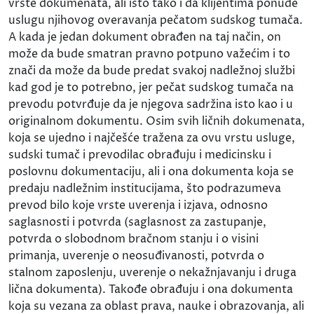
vrste dokumenata, ali isto tako i da klijentima ponude
uslugu njihovog overavanja pečatom sudskog tumača.
A kada je jedan dokument obrađen na taj način, on
može da bude smatran pravno potpuno važećim i to
znači da može da bude predat svakoj nadležnoj službi
kad god je to potrebno, jer pečat sudskog tumača na
prevodu potvrđuje da je njegova sadržina isto kao i u
originalnom dokumentu. Osim svih ličnih dokumenata,
koja se ujedno i najčešće tražena za ovu vrstu usluge,
sudski tumač i prevodilac obrađuju i medicinsku i
poslovnu dokumentaciju, ali i ona dokumenta koja se
predaju nadležnim institucijama, što podrazumeva
prevod bilo koje vrste uverenja i izjava, odnosno
saglasnosti i potvrda (saglasnost za zastupanje,
potvrda o slobodnom bračnom stanju i o visini
primanja, uverenje o neosuđivanosti, potvrda o
stalnom zaposlenju, uverenje o nekažnjavanju i druga
lična dokumenta). Takođe obrađuju i ona dokumenta
koja su vezana za oblast prava, nauke i obrazovanja, ali