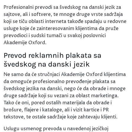
Profesionalni prevodi sa švedskog na danski jezik za
sajtove, ali i softvere, te mnoge druge vrste sadržaja
koji se tiču oblasti interneta takođe spadaju u redovne
usluge koje će zainteresovanim klijentima da pruže
prevodioci i sudski tumači u svakoj poslovnici
Akademije Oxford.
Prevod reklamnih plakata sa
švedskog na danski jezik
Ne samo da će stručnjaci Akademije Oxford klijentima
da omoguće profesionalno prevođenje plakata sa
švedskog jezika na danski, nego će da obrade i mnoge
druge sadržaje koji su vezani za oblast marketinga.
Tako će oni, pored ostalih materijala da obrade i
brošure, flajere i kataloge, ali i vizit kartice i PR
tekstove, te ostale sadržaje koje zahtevaju klijenti.
Uslugu usmenog prevoda u navedenoj jezičkoj