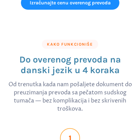
Izračunajte cenu overenog prevoda
KAKO FUNKCIONIŠE
Do overenog prevoda na
danski jezik u 4 koraka
Od trenutka kada nam pošaljete dokument do
preuzimanja prevoda sa pečatom sudskog
tumača — bez komplikacija i bez skrivenih
troškova.
1