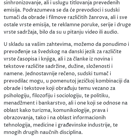
sinhronizovanje, ali i uslugu titlovanja prevedenih
emisija. Podrazumeva se da će prevodioci i sudski
tumači da obrade i filmove različitih žanrova, ali i sve
ostale vrste emisija, te reklamne poruke, serije i druge
vrste sadržaja, bilo da su u pitanju video ili audio.
U skladu sa vašim zahtevima, možemo da ponudimo i
prevođenje sa švedskog na danski jezik za različite
vrste časopisa i knjiga, ali i za članke iz novina i
tekstove različite sadržine, dužine, složenosti i
namene. Jednostavnije rečeno, sudski tumač i
prevodilac mogu, u pomenutoj jezičkoj kombinaciji da
obrade i tekstove koji obrađuju temu vezano za
psihologiju, filozofiju i sociologiju, te politiku,
menadžment i bankarstvo, ali i one koji se odnose na
oblast kako turizma, komunikologije, prava i
obrazovanja, tako i na oblast informacionih
tehnologija, medicine i građevinske industrije, te
mnogih drugih naučnih disciplina.