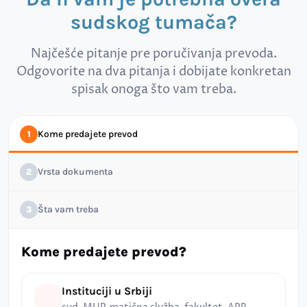
sudskog tumača?
Najčešće pitanje pre poručivanja prevoda.
Odgovorite na dva pitanja i dobijate konkretan
spisak onoga što vam treba.
Kome predajete prevod
1
Vrsta dokumenta
2
Šta vam treba
3
Kome predajete prevod?
Instituciji u Srbiji