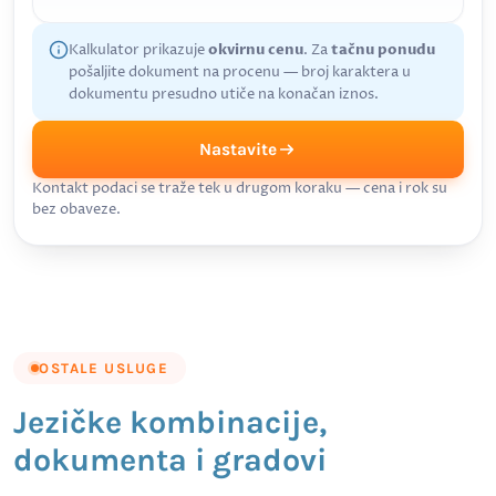
Kalkulator prikazuje
okvirnu cenu
. Za
tačnu ponudu
pošaljite dokument na procenu — broj karaktera u
dokumentu presudno utiče na konačan iznos.
Nastavite
Kontakt podaci se traže tek u drugom koraku — cena i rok su
bez obaveze.
OSTALE USLUGE
Jezičke kombinacije,
dokumenta i gradovi