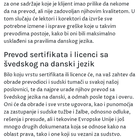
za one sadržaje koje je klijent imao prilike da nekome
da na prevod, ali nije zadovoljan njihovim kvalitetom. U
tom slučaju će lektori i korektori da izvrše sve
potrebne izmene i isprave greške koje u takvim
prevodima postoje, kako bi oni bili maksimalno
usklađeni sa pravilima danskog jezika.
Prevod sertifikata i licenci sa
švedskog na danski jezik
Bilo koju vrstu sertifikata ili licence će, na vaš zahtev da
obrade prevodioci i sudski tumači u svakoj našoj
poslovnici, te da najpre urade njihov prevod sa
švedskog jezika na danski, a odmah posle toga i overu.
Oni će da obrade i sve vrste ugovora, kao i punomoćja
za zastupanje i sudske tužbe i žalbe, odnosno odluke,
rešenja i presude, ali i tekovine Evropske Unije i još
mnogo drugih dokumenata koja se odnose kako na
oblast prava, tako i one koji su vezani za sudstvo.