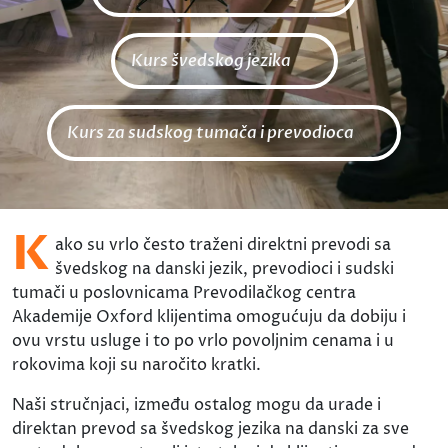
Kurs švedskog jezika
Kurs za sudskog tumača i prevodioca
K
ako su vrlo često traženi direktni prevodi sa
švedskog na danski jezik, prevodioci i sudski
tumači u poslovnicama Prevodilačkog centra
Akademije Oxford klijentima omogućuju da dobiju i
ovu vrstu usluge i to po vrlo povoljnim cenama i u
rokovima koji su naročito kratki.
Naši stručnjaci, između ostalog mogu da urade i
direktan prevod sa švedskog jezika na danski za sve