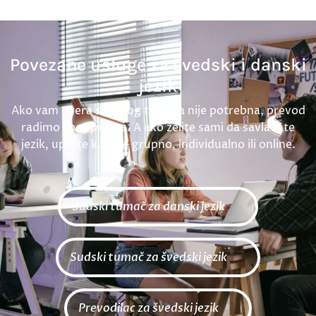
Povezane usluge za švedski i danski
jezik
Ako vam overa sudskog tumača nije potrebna, prevod
radimo i bez pečata. A ako želite sami da savladate
jezik, upišite kurs — grupno, individualno ili online.
Sudski tumač za danski jezik
Sudski tumač za švedski jezik
Prevodilac za švedski jezik