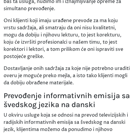
baš ta usluga, nudimo im i iznajmljivanje opreme za
simultano prevođenje.
Oni klijenti koji imaju urađene prevode za ma koju
vrstu sadržaja, ali smatraju da oni nisu kvalitetni,
mogu da dobiju i njihovu lekturu, to jest korekturu,
koju će izvršiti profesionalci u našem timu, to jest
korektori i lektori, a tom prilikom će oni ispraviti sve
postojeće greške.
Dostavljanje onih sadržaja za koje nije potrebno uraditi
overu je moguće preko mejla, a isto tako klijenti mogli
da dobiju obrađene materijale.
Prevođenje informativnih emisija sa
švedskog jezika na danski
U okviru usluge koja se odnosi na prevod televizijskih i
radijskih informativnih emisija sa švedskog na danski
jezik, klijentima možemo da ponudimo i njihovo