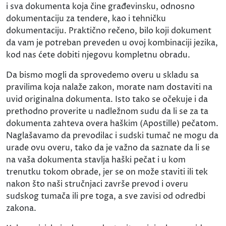
i sva dokumenta koja čine građevinsku, odnosno
dokumentaciju za tendere, kao i tehničku
dokumentaciju. Praktično rečeno, bilo koji dokument
da vam je potreban preveden u ovoj kombinaciji jezika,
kod nas ćete dobiti njegovu kompletnu obradu.
Da bismo mogli da sprovedemo overu u skladu sa
pravilima koja nalaže zakon, morate nam dostaviti na
uvid originalna dokumenta. Isto tako se očekuje i da
prethodno proverite u nadležnom sudu da li se za ta
dokumenta zahteva overa haškim (Apostille) pečatom.
Naglašavamo da prevodilac i sudski tumač ne mogu da
urade ovu overu, tako da je važno da saznate da li se
na vaša dokumenta stavlja haški pečat i u kom
trenutku tokom obrade, jer se on može staviti ili tek
nakon što naši stručnjaci završe prevod i overu
sudskog tumača ili pre toga, a sve zavisi od odredbi
zakona.