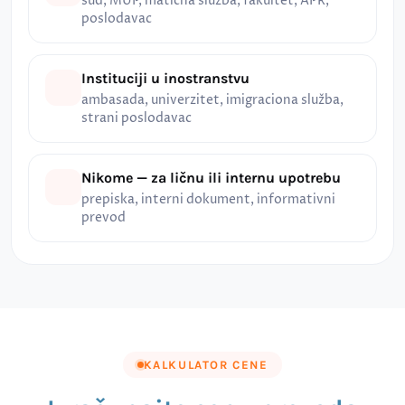
sud, MUP, matična služba, fakultet, APR,
poslodavac
Instituciji u inostranstvu
ambasada, univerzitet, imigraciona služba,
strani poslodavac
Nikome — za ličnu ili internu upotrebu
prepiska, interni dokument, informativni
prevod
KALKULATOR CENE