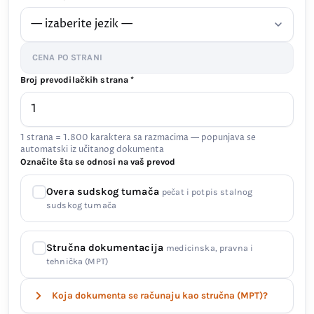
CENA PO STRANI
Broj prevodilačkih strana *
1 strana = 1.800 karaktera sa razmacima — popunjava se
automatski iz učitanog dokumenta
Označite šta se odnosi na vaš prevod
Overa sudskog tumača
pečat i potpis stalnog
sudskog tumača
Stručna dokumentacija
medicinska, pravna i
tehnička (MPT)
Koja dokumenta se računaju kao stručna (MPT)?