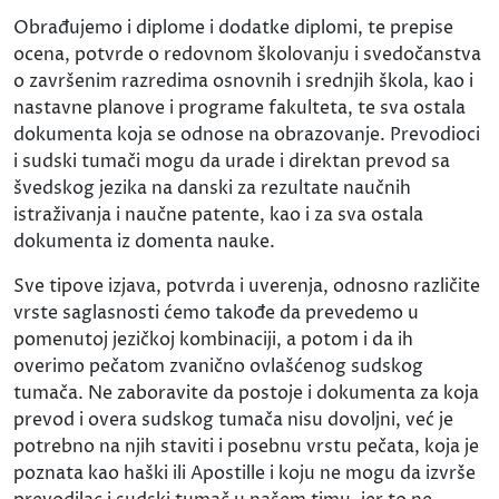
Obrađujemo i diplome i dodatke diplomi, te prepise
ocena, potvrde o redovnom školovanju i svedočanstva
o završenim razredima osnovnih i srednjih škola, kao i
nastavne planove i programe fakulteta, te sva ostala
dokumenta koja se odnose na obrazovanje. Prevodioci
i sudski tumači mogu da urade i direktan prevod sa
švedskog jezika na danski za rezultate naučnih
istraživanja i naučne patente, kao i za sva ostala
dokumenta iz domenta nauke.
Sve tipove izjava, potvrda i uverenja, odnosno različite
vrste saglasnosti ćemo takođe da prevedemo u
pomenutoj jezičkoj kombinaciji, a potom i da ih
overimo pečatom zvanično ovlašćenog sudskog
tumača. Ne zaboravite da postoje i dokumenta za koja
prevod i overa sudskog tumača nisu dovoljni, već je
potrebno na njih staviti i posebnu vrstu pečata, koja je
poznata kao haški ili Apostille i koju ne mogu da izvrše