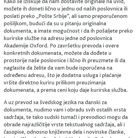
Kako se iziskuje da nam dostavite originale na uvid,
možete ih doneti lično u jednu od naših poslovnica ili
poslati preko „Pošte Srbije", ali samo preporučenom
pošiljkom, budući da su u pitanju originalna
dokumenta, a imate mogućnost i da ih pošaljete preko
kurirske službe na adresu jedne od poslovnica
Akademije Oxford. Po završetku prevoda i overe
konkretnih dokumenata, možete da dođete u
prostorije naše poslovnice i lično ih preuzmete ili da
naglasite da želite da vam bude isporučena na
određenu adresu, što je dodatna usluga i plaćanje
vršite direktno kuriru prilikom preuzimanja
dokumenata, a prema ceni koju daje kurirska služba.
A uz prevod sa švedskog jezika na danski za
dokumenta, nudimo vam i obradu svih ostalih vrsta
sadržaja, te tako sudski tumači i prevodioci mogu da
obrade najrazličitije vrste tekstualnog sadržaja, ali i
časopise, odnosno književna dela i novinske članke,