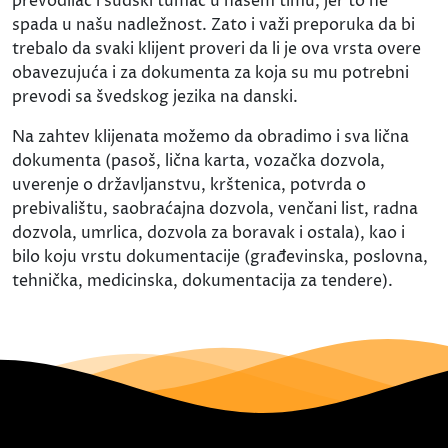
prevodilac i sudski tumač u našem timu, jer to ne
spada u našu nadležnost. Zato i važi preporuka da bi
trebalo da svaki klijent proveri da li je ova vrsta overe
obavezujuća i za dokumenta za koja su mu potrebni
prevodi sa švedskog jezika na danski.
Na zahtev klijenata možemo da obradimo i sva lična
dokumenta (pasoš, lična karta, vozačka dozvola,
uverenje o državljanstvu, krštenica, potvrda o
prebivalištu, saobraćajna dozvola, venčani list, radna
dozvola, umrlica, dozvola za boravak i ostala), kao i
bilo koju vrstu dokumentacije (građevinska, poslovna,
tehnička, medicinska, dokumentacija za tendere).