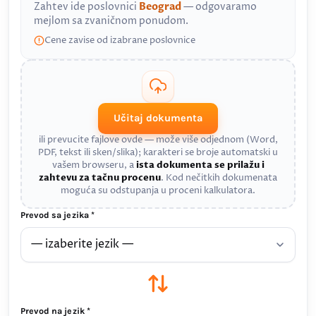
Zahtev ide poslovnici
Beograd
— odgovaramo
mejlom sa zvaničnom ponudom.
Cene zavise od izabrane poslovnice
Učitaj dokumenta
ili prevucite fajlove ovde — može više odjednom (Word,
PDF, tekst ili sken/slika); karakteri se broje automatski u
vašem browseru, a
ista dokumenta se prilažu i
zahtevu za tačnu procenu
. Kod nečitkih dokumenata
moguća su odstupanja u proceni kalkulatora.
Prevod sa jezika *
Prevod na jezik *