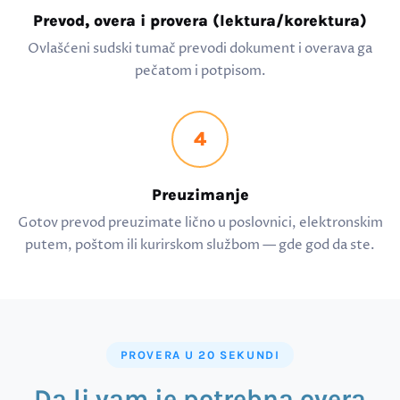
Prevod, overa i provera (lektura/korektura)
Ovlašćeni sudski tumač prevodi dokument i overava ga
pečatom i potpisom.
4
Preuzimanje
Gotov prevod preuzimate lično u poslovnici, elektronskim
putem, poštom ili kurirskom službom — gde god da ste.
PROVERA U 20 SEKUNDI
Da li vam je potrebna overa