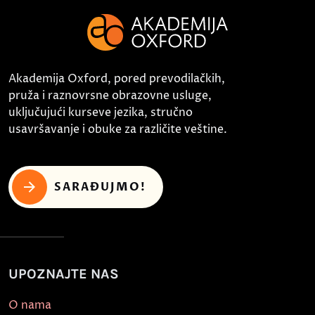
Akademija Oxford, pored prevodilačkih,
pruža i raznovrsne obrazovne usluge,
uključujući kurseve jezika, stručno
usavršavanje i obuke za različite veštine.
SARAĐUJMO!
UPOZNAJTE NAS
O nama