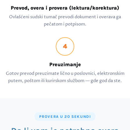
Prevod, overa i provera (lektura/korektura)
Ovlašćeni sudski tumač prevodi dokument i overava ga
pečatom i potpisom.
4
Preuzimanje
Gotov prevod preuzimate lično u poslovnici, elektronskim
putem, poštom ili kurirskom službom — gde god da ste.
PROVERA U 20 SEKUNDI