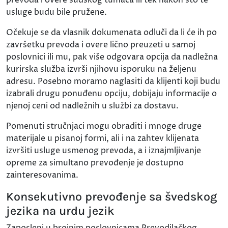
usluge budu bile pružene.
Očekuje se da vlasnik dokumenata odluči da li će ih po
završetku prevoda i overe lično preuzeti u samoj
poslovnici ili mu, pak više odgovara opcija da nadležna
kurirska služba izvrši njihovu isporuku na željenu
adresu. Posebno moramo naglasiti da klijenti koji budu
izabrali drugu ponuđenu opciju, dobijaju informacije o
njenoj ceni od nadležnih u službi za dostavu.
Pomenuti stručnjaci mogu obraditi i mnoge druge
materijale u pisanoj formi, ali i na zahtev klijenata
izvršiti usluge usmenog prevoda, a i iznajmljivanje
opreme za simultano prevođenje je dostupno
zainteresovanima.
Konsekutivno prevođenje sa švedskog
jezika na urdu jezik
Zaposleni u brojnim poslovnicama Prevodilačkog