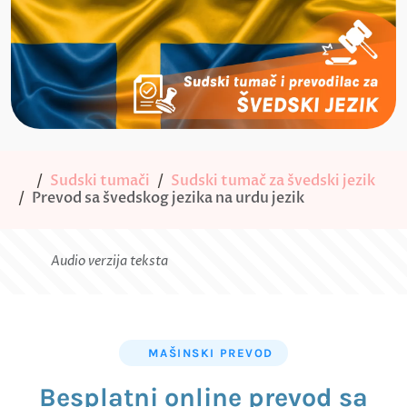
Sudski tumači
Sudski tumač za švedski jezik
Prevod sa švedskog jezika na urdu jezik
Audio verzija teksta
MAŠINSKI PREVOD
Besplatni online prevod sa