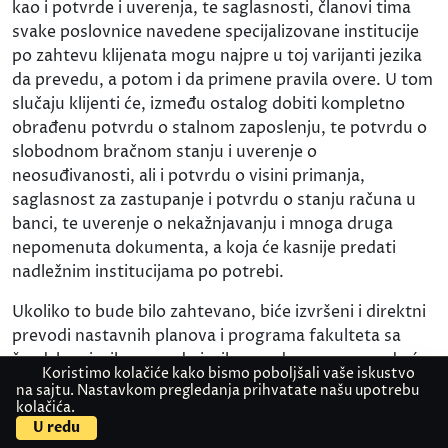
kao i potvrde i uverenja, te saglasnosti, članovi tima
svake poslovnice navedene specijalizovane institucije
po zahtevu klijenata mogu najpre u toj varijanti jezika
da prevedu, a potom i da primene pravila overe. U tom
slučaju klijenti će, između ostalog dobiti kompletno
obrađenu potvrdu o stalnom zaposlenju, te potvrdu o
slobodnom bračnom stanju i uverenje o
neosuđivanosti, ali i potvrdu o visini primanja,
saglasnost za zastupanje i potvrdu o stanju računa u
banci, te uverenje o nekažnjavanju i mnoga druga
nepomenuta dokumenta, a koja će kasnije predati
nadležnim institucijama po potrebi.
Ukoliko to bude bilo zahtevano, biće izvršeni i direktni
prevodi nastavnih planova i programa fakulteta sa
švedskog jezika na urdu jezik, a podrazumeva se da će
Koristimo kolačiće kako bismo poboljšali vaše iskustvo
sudski tumač i prevodilac obraditi i mnoga druga
na sajtu. Nastavkom pregledanja prihvatate našu upotrebu
dokumenta iz oblasti obrazovanja (prepis ocena,
kolačića.
Kontaktirajte nas
Pošaljite dokument
U redu
svedočanstvo o završenim razredima osnovne i