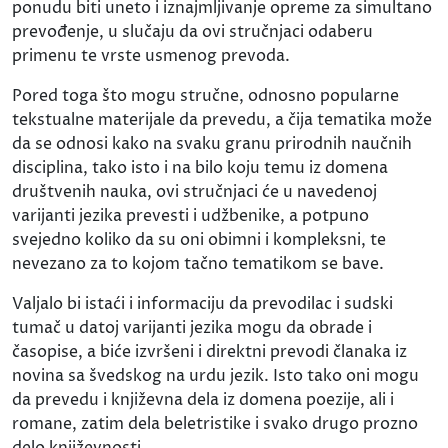
ponudu biti uneto i iznajmljivanje opreme za simultano
prevođenje, u slučaju da ovi stručnjaci odaberu
primenu te vrste usmenog prevoda.
Pored toga što mogu stručne, odnosno popularne
tekstualne materijale da prevedu, a čija tematika može
da se odnosi kako na svaku granu prirodnih naučnih
disciplina, tako isto i na bilo koju temu iz domena
društvenih nauka, ovi stručnjaci će u navedenoj
varijanti jezika prevesti i udžbenike, a potpuno
svejedno koliko da su oni obimni i kompleksni, te
nevezano za to kojom tačno tematikom se bave.
Valjalo bi istaći i informaciju da prevodilac i sudski
tumač u datoj varijanti jezika mogu da obrade i
časopise, a biće izvršeni i direktni prevodi članaka iz
novina sa švedskog na urdu jezik. Isto tako oni mogu
da prevedu i književna dela iz domena poezije, ali i
romane, zatim dela beletristike i svako drugo prozno
delo književnosti.