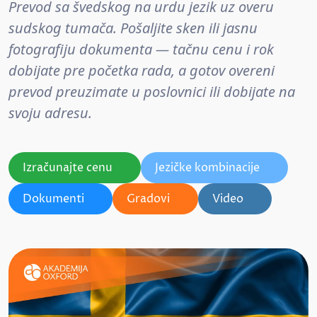
Prevod sa švedskog na urdu jezik uz overu
sudskog tumača. Pošaljite sken ili jasnu
fotografiju dokumenta — tačnu cenu i rok
dobijate pre početka rada, a gotov overeni
prevod preuzimate u poslovnici ili dobijate na
svoju adresu.
Izračunajte cenu
Jezičke kombinacije
Dokumenti
Gradovi
Video