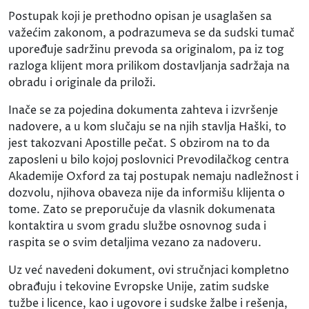
Postupak koji je prethodno opisan je usaglašen sa
važećim zakonom, a podrazumeva se da sudski tumač
upoređuje sadržinu prevoda sa originalom, pa iz tog
razloga klijent mora prilikom dostavljanja sadržaja na
obradu i originale da priloži.
Inače se za pojedina dokumenta zahteva i izvršenje
nadovere, a u kom slučaju se na njih stavlja Haški, to
jest takozvani Apostille pečat. S obzirom na to da
zaposleni u bilo kojoj poslovnici Prevodilačkog centra
Akademije Oxford za taj postupak nemaju nadležnost i
dozvolu, njihova obaveza nije da informišu klijenta o
tome. Zato se preporučuje da vlasnik dokumenata
kontaktira u svom gradu službe osnovnog suda i
raspita se o svim detaljima vezano za nadoveru.
Uz već navedeni dokument, ovi stručnjaci kompletno
obrađuju i tekovine Evropske Unije, zatim sudske
tužbe i licence, kao i ugovore i sudske žalbe i rešenja,