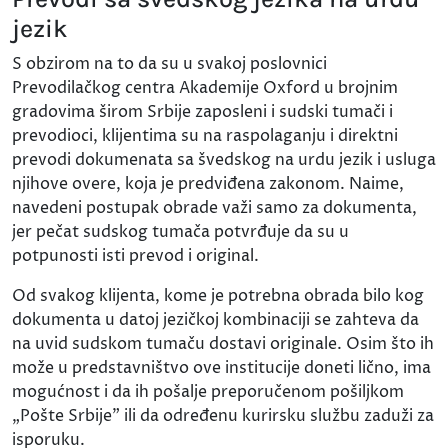
jezik
S obzirom na to da su u svakoj poslovnici
Prevodilačkog centra Akademije Oxford u brojnim
gradovima širom Srbije zaposleni i sudski tumači i
prevodioci, klijentima su na raspolaganju i direktni
prevodi dokumenata sa švedskog na urdu jezik i usluga
njihove overe, koja je predviđena zakonom. Naime,
navedeni postupak obrade važi samo za dokumenta,
jer pečat sudskog tumača potvrđuje da su u
potpunosti isti prevod i original.
Od svakog klijenta, kome je potrebna obrada bilo kog
dokumenta u datoj jezičkoj kombinaciji se zahteva da
na uvid sudskom tumaču dostavi originale. Osim što ih
može u predstavništvo ove institucije doneti lično, ima
mogućnost i da ih pošalje preporučenom pošiljkom
„Pošte Srbije" ili da određenu kurirsku službu zaduži za
isporuku.