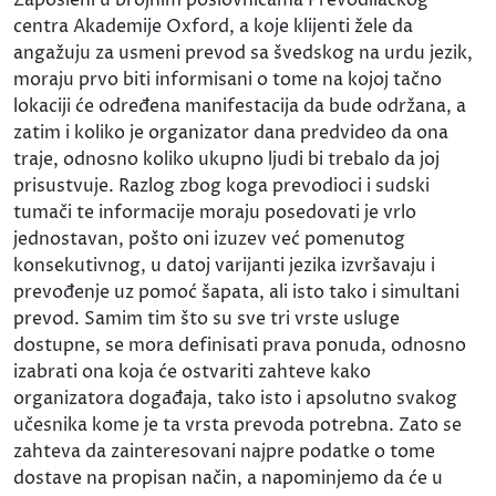
centra Akademije Oxford, a koje klijenti žele da
angažuju za usmeni prevod sa švedskog na urdu jezik,
moraju prvo biti informisani o tome na kojoj tačno
lokaciji će određena manifestacija da bude održana, a
zatim i koliko je organizator dana predvideo da ona
traje, odnosno koliko ukupno ljudi bi trebalo da joj
prisustvuje. Razlog zbog koga prevodioci i sudski
tumači te informacije moraju posedovati je vrlo
jednostavan, pošto oni izuzev već pomenutog
konsekutivnog, u datoj varijanti jezika izvršavaju i
prevođenje uz pomoć šapata, ali isto tako i simultani
prevod. Samim tim što su sve tri vrste usluge
dostupne, se mora definisati prava ponuda, odnosno
izabrati ona koja će ostvariti zahteve kako
organizatora događaja, tako isto i apsolutno svakog
učesnika kome je ta vrsta prevoda potrebna. Zato se
zahteva da zainteresovani najpre podatke o tome
dostave na propisan način, a napominjemo da će u