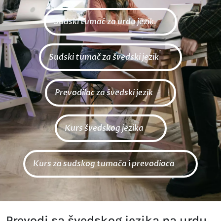
Sudski tumač za urdu jezik
Sudski tumač za švedski jezik
Prevodilac za švedski jezik
Kurs švedskog jezika
Kurs za sudskog tumača i prevodioca
Prevodi sa švedskog jezika na urdu