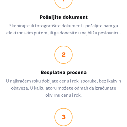
Pošaljite dokument
Skenirajte ili fotografišite dokument i pošaljite nam ga
elektronskim putem, ili ga donesite u najbližu poslovnicu.
2
Besplatna procena
U najkraćem roku dobijate cenu i rok isporuke, bez ikakvih
obaveza. U kalkulatoru možete odmah da izračunate
okvirnu cenu i rok.
3