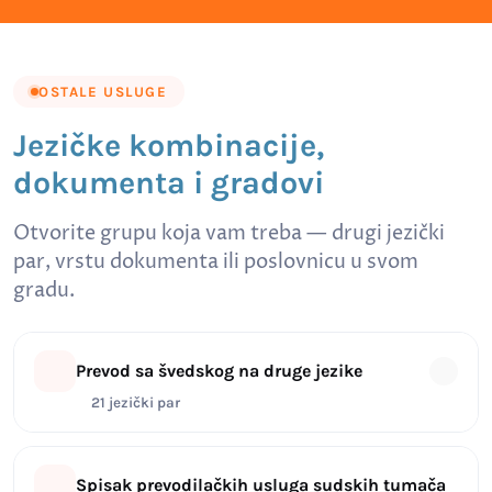
OSTALE USLUGE
Jezičke kombinacije,
dokumenta i gradovi
Otvorite grupu koja vam treba — drugi jezički
par, vrstu dokumenta ili poslovnicu u svom
gradu.
Prevod sa švedskog na druge jezike
21 jezički par
Spisak prevodilačkih usluga sudskih tumača