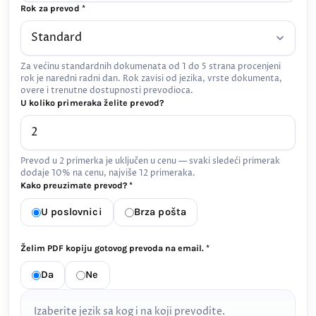
Rok za prevod *
Za većinu standardnih dokumenata od 1 do 5 strana procenjeni
rok je naredni radni dan. Rok zavisi od jezika, vrste dokumenta,
overe i trenutne dostupnosti prevodioca.
U koliko primeraka želite prevod?
Prevod u 2 primerka je uključen u cenu — svaki sledeći primerak
dodaje 10% na cenu, najviše 12 primeraka.
Kako preuzimate prevod? *
U poslovnici
Brza pošta
Želim PDF kopiju gotovog prevoda na email. *
Da
Ne
Izaberite jezik sa kog i na koji prevodite.