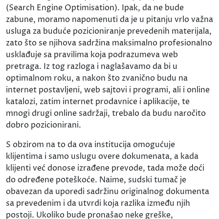
(Search Engine Optimisation). Ipak, da ne bude
zabune, moramo napomenuti da je u pitanju vrlo važna
usluga za buduće pozicioniranje prevedenih materijala,
zato što se njihova sadržina maksimalno profesionalno
usklađuje sa pravilima koja podrazumeva web
pretraga. Iz tog razloga i naglašavamo da bi u
optimalnom roku, a nakon što zvanično budu na
internet postavljeni, web sajtovi i programi, ali i online
katalozi, zatim internet prodavnice i aplikacije, te
mnogi drugi online sadržaji, trebalo da budu naročito
dobro pozicionirani.
S obzirom na to da ova institucija omogućuje
klijentima i samo uslugu overe dokumenata, a kada
klijenti već donose izrađene prevode, tada može doći
do određene poteškoće. Naime, sudski tumač je
obavezan da uporedi sadržinu originalnog dokumenta
sa prevedenim i da utvrdi koja razlika između njih
postoji. Ukoliko bude pronašao neke greške,