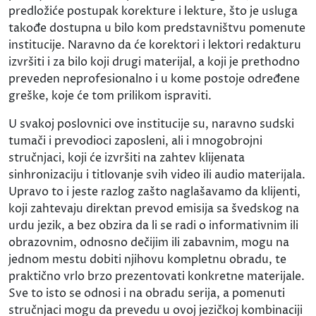
predložiće postupak korekture i lekture, što je usluga
takođe dostupna u bilo kom predstavništvu pomenute
institucije. Naravno da će korektori i lektori redakturu
izvršiti i za bilo koji drugi materijal, a koji je prethodno
preveden neprofesionalno i u kome postoje određene
greške, koje će tom prilikom ispraviti.
U svakoj poslovnici ove institucije su, naravno sudski
tumači i prevodioci zaposleni, ali i mnogobrojni
stručnjaci, koji će izvršiti na zahtev klijenata
sinhronizaciju i titlovanje svih video ili audio materijala.
Upravo to i jeste razlog zašto naglašavamo da klijenti,
koji zahtevaju direktan prevod emisija sa švedskog na
urdu jezik, a bez obzira da li se radi o informativnim ili
obrazovnim, odnosno dečijim ili zabavnim, mogu na
jednom mestu dobiti njihovu kompletnu obradu, te
praktično vrlo brzo prezentovati konkretne materijale.
Sve to isto se odnosi i na obradu serija, a pomenuti
stručnjaci mogu da prevedu u ovoj jezičkoj kombinaciji