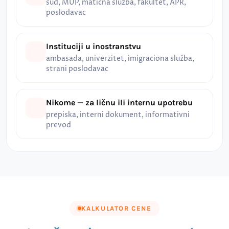
sud, MUP, matična služba, fakultet, APR,
poslodavac
Instituciji u inostranstvu
ambasada, univerzitet, imigraciona služba,
strani poslodavac
Nikome — za ličnu ili internu upotrebu
prepiska, interni dokument, informativni
prevod
KALKULATOR CENE