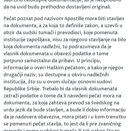
da na uvid budu prethodno dostavljeni originali.
Pečat poznat pod nazivom Apostille mora biti stavljen
na dokumenta, a za koja to definiše zakon, a uzevši u
obzir da sudski tumači i prevodioci, koje pomenuta
institucije zapošljava, nisu za njegovo stavljanje na bilo
koja dokumenta nadležni, to podrazumeva da je
vlasnik dokumenata u obavezi podatke o tome
potpuno samostalno da pribavi. U principu,
informacije o overi Haškim pečatom, a kako je njegov
drugačiji naziv, su dostupne u okviru nadležnih
institucija, što su u ovom slučaju osnovni sudovi
Republike Srbije. Trebalo bi da vlasnik dokumenata
zatraži podatke o tome da li navedeni pečat mora na
dokumenta, za koja zahteva prevod sa švedskog na
urdu jezik da bude stavljen, a bude li dobio informaciju
da je nadovera obavezna, mora pitati i u kom trenutku
se pomenuti pečat stavlja, to jest da li pre zvaničnog
prevoda i overe sudskog tumača ili tek nakon što te