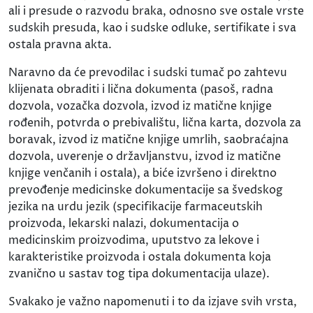
ali i presude o razvodu braka, odnosno sve ostale vrste
sudskih presuda, kao i sudske odluke, sertifikate i sva
ostala pravna akta.
Naravno da će prevodilac i sudski tumač po zahtevu
klijenata obraditi i lična dokumenta (pasoš, radna
dozvola, vozačka dozvola, izvod iz matične knjige
rođenih, potvrda o prebivalištu, lična karta, dozvola za
boravak, izvod iz matične knjige umrlih, saobraćajna
dozvola, uverenje o državljanstvu, izvod iz matične
knjige venčanih i ostala), a biće izvršeno i direktno
prevođenje medicinske dokumentacije sa švedskog
jezika na urdu jezik (specifikacije farmaceutskih
proizvoda, lekarski nalazi, dokumentacija o
medicinskim proizvodima, uputstvo za lekove i
karakteristike proizvoda i ostala dokumenta koja
zvanično u sastav tog tipa dokumentacija ulaze).
Svakako je važno napomenuti i to da izjave svih vrsta,