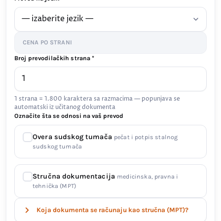
CENA PO STRANI
Broj prevodilačkih strana *
1 strana = 1.800 karaktera sa razmacima — popunjava se
automatski iz učitanog dokumenta
Označite šta se odnosi na vaš prevod
Overa sudskog tumača
pečat i potpis stalnog
sudskog tumača
Stručna dokumentacija
medicinska, pravna i
tehnička (MPT)
Koja dokumenta se računaju kao stručna (MPT)?