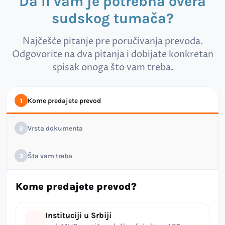
Da li vam je potrebna overa
sudskog tumača?
Najčešće pitanje pre poručivanja prevoda.
Odgovorite na dva pitanja i dobijate konkretan
spisak onoga što vam treba.
Kome predajete prevod
1
Vrsta dokumenta
2
Šta vam treba
3
Kome predajete prevod?
Instituciji u Srbiji