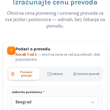
Izračunajte cenu prevoda
Okvirna cena pismenog i usmenog prevoda za
sve jezike i poslovnice — odmah, bez čekanja na
ponudu.
Podaci o prevodu
1
Korak 1 od 2
— okvirna cena se računa odmah, dok
popunjavate.
Pismeni
Lektura
Usmeni prevod
prevod
Izaberite poslovnicu *