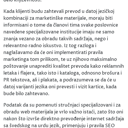
Kada klijenti budu zahtevali prevod u datoj jezičkoj
kombinaciji za marketinške materijale, moraju biti
informisani o tome da članovi tima svake poslovnice
navedene specijalizovane institucije imaju ne samo
znanja vezano za obradu takvih sadržaja, nego i
relevantno radno iskustvo. Iz tog razloga i
naglašavamo da će oni implementirati pravila
marketinga tom prilikom, te uz njihovo maksimalno
poštovanje unaprediti kvalitet prevoda kako reklamnih
letaka i flajera, tako isto i kataloga, odnosno brošura i
PR tekstova, ali i plakata, a podrazumeva se da će u
datoj varijanti jezika oni prevesti i vizit kartice, kada
bude bilo zahtevano.
Podatak da su pomenuti stručnjaci specijalizovani i za
obradu web materijala je vrlo važno istaći, zato što oni
nakon što izvrše direktno prevođenje internet sadržaja
sa švedskog na urdu jezik, primenjuju i pravila SEO