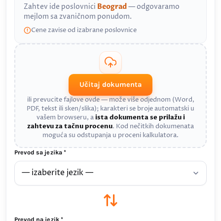
Zahtev ide poslovnici
Beograd
— odgovaramo
mejlom sa zvaničnom ponudom.
Cene zavise od izabrane poslovnice
Učitaj dokumenta
ili prevucite fajlove ovde — može više odjednom (Word,
PDF, tekst ili sken/slika); karakteri se broje automatski u
vašem browseru, a
ista dokumenta se prilažu i
zahtevu za tačnu procenu
. Kod nečitkih dokumenata
moguća su odstupanja u proceni kalkulatora.
Prevod sa jezika *
Prevod na jezik *