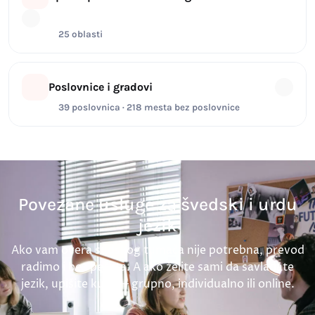
25 oblasti
Poslovnice i gradovi
39 poslovnica · 218 mesta bez poslovnice
Povezane usluge za švedski i urdu
jezik
Ako vam overa sudskog tumača nije potrebna, prevod
radimo i bez pečata. A ako želite sami da savladate
jezik, upišite kurs — grupno, individualno ili online.