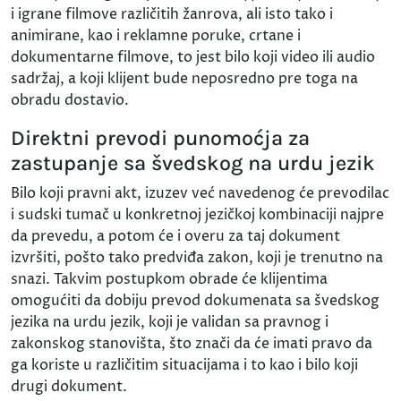
i igrane filmove različitih žanrova, ali isto tako i
animirane, kao i reklamne poruke, crtane i
dokumentarne filmove, to jest bilo koji video ili audio
sadržaj, a koji klijent bude neposredno pre toga na
obradu dostavio.
Direktni prevodi punomoćja za
zastupanje sa švedskog na urdu jezik
Bilo koji pravni akt, izuzev već navedenog će prevodilac
i sudski tumač u konkretnoj jezičkoj kombinaciji najpre
da prevedu, a potom će i overu za taj dokument
izvršiti, pošto tako predviđa zakon, koji je trenutno na
snazi. Takvim postupkom obrade će klijentima
omogućiti da dobiju prevod dokumenata sa švedskog
jezika na urdu jezik, koji je validan sa pravnog i
zakonskog stanovišta, što znači da će imati pravo da
ga koriste u različitim situacijama i to kao i bilo koji
drugi dokument.