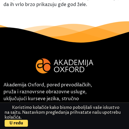
da ih vrlo brzo prikazuju gde god žele.
Akademija Oxford, pored prevodilačkih,
pruža i raznovrsne obrazovne usluge,
uključujući kurseve jezika, stručno
usavršavanje i obuke za različite veštine.
Koristimo kolačiće kako bismo poboljšali vaše iskustvo
na sajtu. Nastavkom pregledanja prihvatate našu upotrebu
kolačića.
Kontaktirajte nas
Pošaljite dokument
U redu