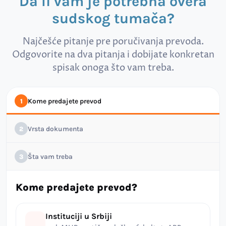
Da li vam je potrebna overa
sudskog tumača?
Najčešće pitanje pre poručivanja prevoda.
Odgovorite na dva pitanja i dobijate konkretan
spisak onoga što vam treba.
Kome predajete prevod
1
Vrsta dokumenta
2
Šta vam treba
3
Kome predajete prevod?
Instituciji u Srbiji