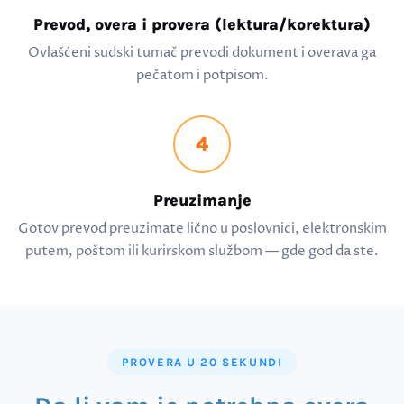
Prevod, overa i provera (lektura/korektura)
Ovlašćeni sudski tumač prevodi dokument i overava ga
pečatom i potpisom.
4
Preuzimanje
Gotov prevod preuzimate lično u poslovnici, elektronskim
putem, poštom ili kurirskom službom — gde god da ste.
PROVERA U 20 SEKUNDI