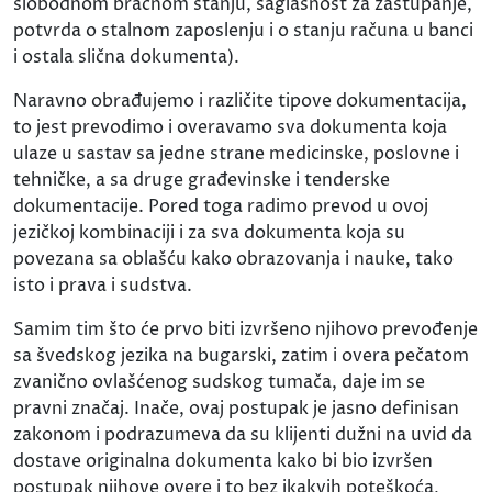
slobodnom bračnom stanju, saglasnost za zastupanje,
potvrda o stalnom zaposlenju i o stanju računa u banci
i ostala slična dokumenta).
Naravno obrađujemo i različite tipove dokumentacija,
to jest prevodimo i overavamo sva dokumenta koja
ulaze u sastav sa jedne strane medicinske, poslovne i
tehničke, a sa druge građevinske i tenderske
dokumentacije. Pored toga radimo prevod u ovoj
jezičkoj kombinaciji i za sva dokumenta koja su
povezana sa oblašću kako obrazovanja i nauke, tako
isto i prava i sudstva.
Samim tim što će prvo biti izvršeno njihovo prevođenje
sa švedskog jezika na bugarski, zatim i overa pečatom
zvanično ovlašćenog sudskog tumača, daje im se
pravni značaj. Inače, ovaj postupak je jasno definisan
zakonom i podrazumeva da su klijenti dužni na uvid da
dostave originalna dokumenta kako bi bio izvršen
postupak njihove overe i to bez ikakvih poteškoća,