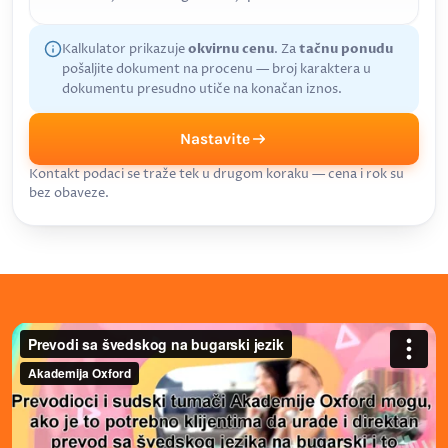
Kalkulator prikazuje
okvirnu cenu
. Za
tačnu ponudu
pošaljite dokument na procenu — broj karaktera u
dokumentu presudno utiče na konačan iznos.
Nastavite
Kontakt podaci se traže tek u drugom koraku — cena i rok su
bez obaveze.