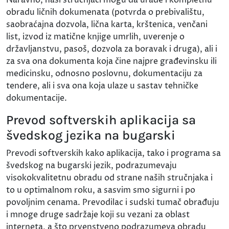
obradu ličnih dokumenata (potvrda o prebivalištu,
saobraćajna dozvola, lična karta, krštenica, venčani
list, izvod iz matične knjige umrlih, uverenje o
državljanstvu, pasoš, dozvola za boravak i druga), ali i
za sva ona dokumenta koja čine najpre građevinsku ili
medicinsku, odnosno poslovnu, dokumentaciju za
tendere, ali i sva ona koja ulaze u sastav tehničke
dokumentacije.
Prevod softverskih aplikacija sa
švedskog jezika na bugarski
Prevodi softverskih kako aplikacija, tako i programa sa
švedskog na bugarski jezik, podrazumevaju
visokokvalitetnu obradu od strane naših stručnjaka i
to u optimalnom roku, a sasvim smo sigurni i po
povoljnim cenama. Prevodilac i sudski tumač obrađuju
i mnoge druge sadržaje koji su vezani za oblast
interneta, a što prvenstveno podrazumeva obradu