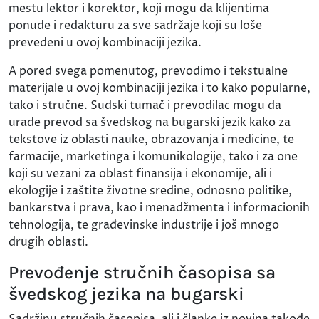
mestu lektor i korektor, koji mogu da klijentima
ponude i redakturu za sve sadržaje koji su loše
prevedeni u ovoj kombinaciji jezika.
A pored svega pomenutog, prevodimo i tekstualne
materijale u ovoj kombinaciji jezika i to kako popularne,
tako i stručne. Sudski tumač i prevodilac mogu da
urade prevod sa švedskog na bugarski jezik kako za
tekstove iz oblasti nauke, obrazovanja i medicine, te
farmacije, marketinga i komunikologije, tako i za one
koji su vezani za oblast finansija i ekonomije, ali i
ekologije i zaštite životne sredine, odnosno politike,
bankarstva i prava, kao i menadžmenta i informacionih
tehnologija, te građevinske industrije i još mnogo
drugih oblasti.
Prevođenje stručnih časopisa sa
švedskog jezika na bugarski
Sadržinu stručnih časopisa, ali i članke iz novina takođe