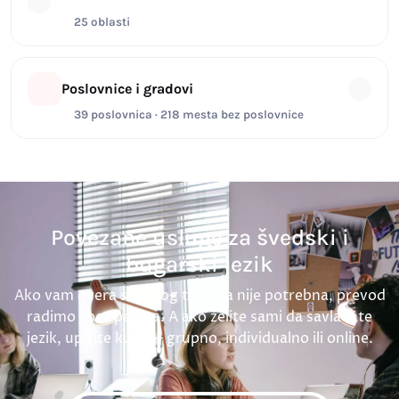
25 oblasti
Poslovnice i gradovi
39 poslovnica · 218 mesta bez poslovnice
Povezane usluge za švedski i
bugarski jezik
Ako vam overa sudskog tumača nije potrebna, prevod
radimo i bez pečata. A ako želite sami da savladate
jezik, upišite kurs — grupno, individualno ili online.