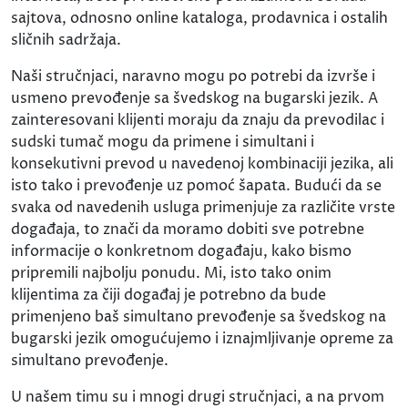
sajtova, odnosno online kataloga, prodavnica i ostalih
sličnih sadržaja.
Naši stručnjaci, naravno mogu po potrebi da izvrše i
usmeno prevođenje sa švedskog na bugarski jezik. A
zainteresovani klijenti moraju da znaju da prevodilac i
sudski tumač mogu da primene i simultani i
konsekutivni prevod u navedenoj kombinaciji jezika, ali
isto tako i prevođenje uz pomoć šapata. Budući da se
svaka od navedenih usluga primenjuje za različite vrste
događaja, to znači da moramo dobiti sve potrebne
informacije o konkretnom događaju, kako bismo
pripremili najbolju ponudu. Mi, isto tako onim
klijentima za čiji događaj je potrebno da bude
primenjeno baš simultano prevođenje sa švedskog na
bugarski jezik omogućujemo i iznajmljivanje opreme za
simultano prevođenje.
U našem timu su i mnogi drugi stručnjaci, a na prvom