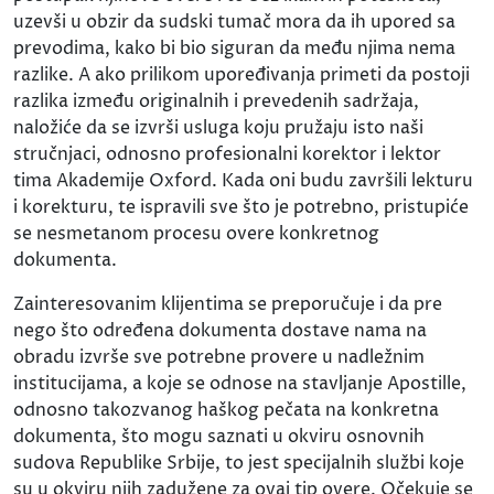
uzevši u obzir da sudski tumač mora da ih upored sa
prevodima, kako bi bio siguran da među njima nema
razlike. A ako prilikom upoređivanja primeti da postoji
razlika između originalnih i prevedenih sadržaja,
naložiće da se izvrši usluga koju pružaju isto naši
stručnjaci, odnosno profesionalni korektor i lektor
tima Akademije Oxford. Kada oni budu završili lekturu
i korekturu, te ispravili sve što je potrebno, pristupiće
se nesmetanom procesu overe konkretnog
dokumenta.
Zainteresovanim klijentima se preporučuje i da pre
nego što određena dokumenta dostave nama na
obradu izvrše sve potrebne provere u nadležnim
institucijama, a koje se odnose na stavljanje Apostille,
odnosno takozvanog haškog pečata na konkretna
dokumenta, što mogu saznati u okviru osnovnih
sudova Republike Srbije, to jest specijalnih službi koje
su u okviru njih zadužene za ovaj tip overe. Očekuje se