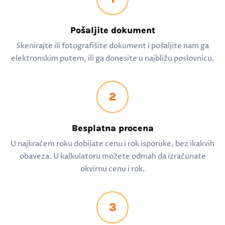
Pošaljite dokument
Skenirajte ili fotografišite dokument i pošaljite nam ga
elektronskim putem, ili ga donesite u najbližu poslovnicu.
2
Besplatna procena
U najkraćem roku dobijate cenu i rok isporuke, bez ikakvih
obaveza. U kalkulatoru možete odmah da izračunate
okvirnu cenu i rok.
3