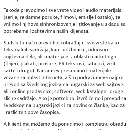
Takođe prevodimo i sve vrste video i audio materijala
(serije, reklamne poruke, filmovi, emisije i ostalo), te
vršimo i njihova sinhronizovanje i titlovanje u skladu sa
potrebama i zahtevima naših klijenata.
Sudski tumači i prevodioci obrađuju i sve vrste kako
tekstualnih sadržaja, kao i udžbenike, odnosno
književna dela, ali i materijale iz oblasti marketinga
(flajeri, plakati, brošure, PR tekstovi, katalozi, vizit
karte i drugo). Na zahtev prevodimo i materijale
vezane za oblast interneta, a što podrazumeva najpre
prevod sa švedskog jezika na bugarski za web sajtove,
ali i online prodavnice, softvere, web kataloge i druge
slične sadržaje. Ako je potrebno, izvršićemo i prevod sa
švedskog na bugarski jezik i za novinske članke, kao za
i različite tipove časopisa.
A klijentima možemo da ponudimo i kompletnu obradu