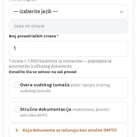
CENA PO STRANI
Broj prevodilačkih strana *
1 strana = 1.800 karaktera sa razmacima — popunjava se
automatski iz učitanog dokumenta
Označite šta se odnosi na vaš prevod
Overa sudskog tumača
pečat i potpis stalnog
sudskog tumača
Stručna dokumentacija
medicinska, pravna i
tehnička (MPT)
Koja dokumenta se računaju kao stručna (MPT)?