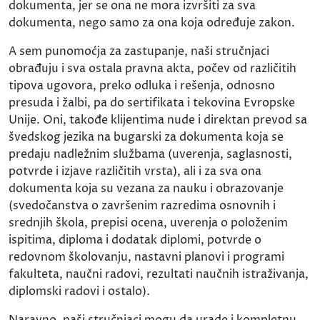
dokumenta, jer se ona ne mora izvršiti za sva
dokumenta, nego samo za ona koja određuje zakon.
A sem punomoćja za zastupanje, naši stručnjaci
obrađuju i sva ostala pravna akta, počev od različitih
tipova ugovora, preko odluka i rešenja, odnosno
presuda i žalbi, pa do sertifikata i tekovina Evropske
Unije. Oni, takođe klijentima nude i direktan prevod sa
švedskog jezika na bugarski za dokumenta koja se
predaju nadležnim službama (uverenja, saglasnosti,
potvrde i izjave različitih vrsta), ali i za sva ona
dokumenta koja su vezana za nauku i obrazovanje
(svedočanstva o završenim razredima osnovnih i
srednjih škola, prepisi ocena, uverenja o položenim
ispitima, diploma i dodatak diplomi, potvrde o
redovnom školovanju, nastavni planovi i programi
fakulteta, naučni radovi, rezultati naučnih istraživanja,
diplomski radovi i ostalo).
Naravno, naši stručnjaci mogu da urade i kompletnu