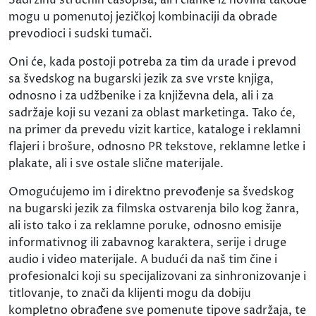
mogu u pomenutoj jezičkoj kombinaciji da obrade
prevodioci i sudski tumači.
Oni će, kada postoji potreba za tim da urade i prevod
sa švedskog na bugarski jezik za sve vrste knjiga,
odnosno i za udžbenike i za književna dela, ali i za
sadržaje koji su vezani za oblast marketinga. Tako će,
na primer da prevedu vizit kartice, kataloge i reklamni
flajeri i brošure, odnosno PR tekstove, reklamne letke i
plakate, ali i sve ostale slične materijale.
Omogućujemo im i direktno prevođenje sa švedskog
na bugarski jezik za filmska ostvarenja bilo kog žanra,
ali isto tako i za reklamne poruke, odnosno emisije
informativnog ili zabavnog karaktera, serije i druge
audio i video materijale. A budući da naš tim čine i
profesionalci koji su specijalizovani za sinhronizovanje i
titlovanje, to znači da klijenti mogu da dobiju
kompletno obrađene sve pomenute tipove sadržaja, te