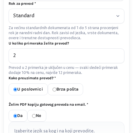
Rok za prevod *
Za većinu standardnih dokumenata od 1 do 5 strana procenjeni
rok je naredni radni dan. Rok zavisi od jezika, vrste dokumenta,
overe i trenutne dostupnosti prevodioca.
U koliko primeraka želite prevod?
Prevod u 2 primerka je uključen u cenu — svaki sledeći primerak
dodaje 10% na cenu, najviše 12 primeraka.
Kako preuzimate prevod? *
U poslovnici
Brza pošta
Želim PDF kopiju gotovog prevoda na email. *
Da
Ne
Izaberite jezik sa kog i na koji prevodite.