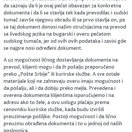
da saznaju da li je ovaj pečat obavezan za konkretna
dokumenta i da li se stavlja tek kada prevodilac i sudski
tumač završe njegovu obradu ili se prvo stavlja on, pa
se taj dokument donosi našim stručnjacima na prevod
sa švedskog jezika na bugarski i overu pečatom
sudskog tumača, jer od svih ovih podataka i zavisi gde
se najpre nosi određeni dokument.
A uz mogućnost ličnog dostavljanja dokumenta na
prevod, klijenti mogu i da ih pošalju preporučeno
preko „Pošte Srbije" ili kurirske službe. A sve ostale
materijale koji ne zahtevaju overu imaju mogućnost i
da pošalju, ali i da dobiju preko mejla. Prevedena i
overena dokumenta klijentima isporučujemo i na
adresu ako to žele, a ovu uslugu plaćaju prema
cenovniku kurirske službe, kada budu izvršili
preuzimanje pošiljke. Postoji mogućnost i da lično
preuzmu obrađena dokumenta i to u jednoj od naših
poslovnica.