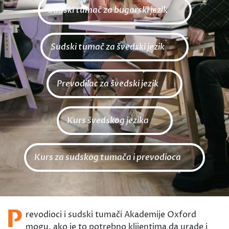
Sudski tumač za bugarski jezik
Sudski tumač za švedski jezik
Prevodilac za švedski jezik
Kurs švedskog jezika
Kurs za sudskog tumača i prevodioca
P
revodioci i sudski tumači Akademije Oxford
mogu, ako je to potrebno klijentima da urade i