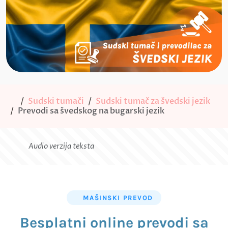
Sudski tumači
Sudski tumač za švedski jezik
Prevodi sa švedskog na bugarski jezik
Audio verzija teksta
MAŠINSKI PREVOD
Besplatni online prevodi sa