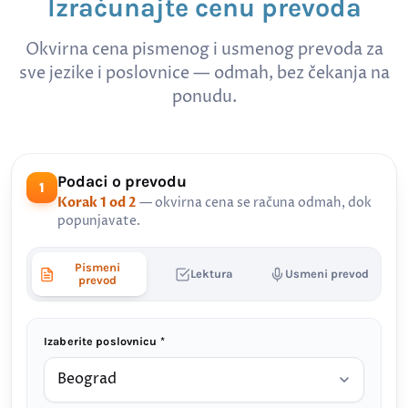
Izračunajte cenu prevoda
Okvirna cena pismenog i usmenog prevoda za
sve jezike i poslovnice — odmah, bez čekanja na
ponudu.
Podaci o prevodu
1
Korak 1 od 2
— okvirna cena se računa odmah, dok
popunjavate.
Pismeni
Lektura
Usmeni prevod
prevod
Izaberite poslovnicu *