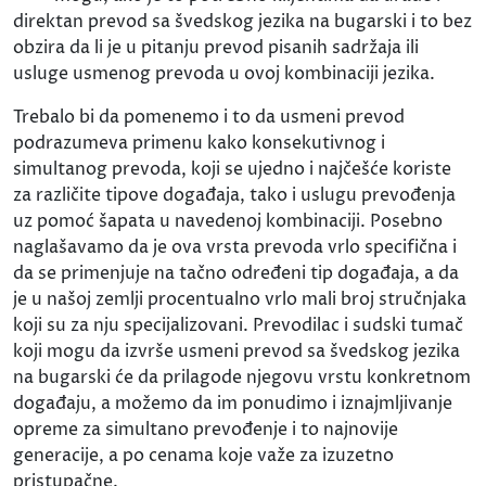
direktan prevod sa švedskog jezika na bugarski i to bez
obzira da li je u pitanju prevod pisanih sadržaja ili
usluge usmenog prevoda u ovoj kombinaciji jezika.
Trebalo bi da pomenemo i to da usmeni prevod
podrazumeva primenu kako konsekutivnog i
simultanog prevoda, koji se ujedno i najčešće koriste
za različite tipove događaja, tako i uslugu prevođenja
uz pomoć šapata u navedenoj kombinaciji. Posebno
naglašavamo da je ova vrsta prevoda vrlo specifična i
da se primenjuje na tačno određeni tip događaja, a da
je u našoj zemlji procentualno vrlo mali broj stručnjaka
koji su za nju specijalizovani. Prevodilac i sudski tumač
koji mogu da izvrše usmeni prevod sa švedskog jezika
na bugarski će da prilagode njegovu vrstu konkretnom
događaju, a možemo da im ponudimo i iznajmljivanje
opreme za simultano prevođenje i to najnovije
generacije, a po cenama koje važe za izuzetno
pristupačne.