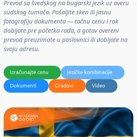
Prevod sa švedskog na bugarski jezik uz overu
sudskog tumača. Pošaljite sken ili jasnu
fotografiju dokumenta — tačnu cenu i rok
dobijate pre početka rada, a gotov overeni
prevod preuzimate u poslovnici ili dobijate na
svoju adresu.
Izračunajte cenu
Jezičke kombinacije
Dokumenti
Gradovi
Video