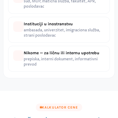
sud, MUP, matična služba, fakultet, APR,
poslodavac
Instituciji u inostranstvu
ambasada, univerzitet, imigraciona služba,
strani poslodavac
Nikome — za ličnu ili internu upotrebu
prepiska, interni dokument, informativni
prevod
KALKULATOR CENE