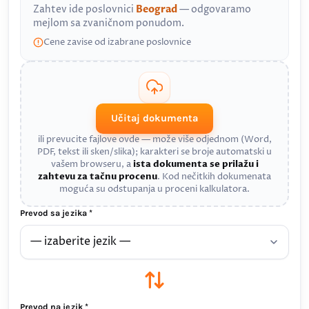
Zahtev ide poslovnici
Beograd
— odgovaramo
mejlom sa zvaničnom ponudom.
Cene zavise od izabrane poslovnice
Učitaj dokumenta
ili prevucite fajlove ovde — može više odjednom (Word,
PDF, tekst ili sken/slika); karakteri se broje automatski u
vašem browseru, a
ista dokumenta se prilažu i
zahtevu za tačnu procenu
. Kod nečitkih dokumenata
moguća su odstupanja u proceni kalkulatora.
Prevod sa jezika *
Prevod na jezik *