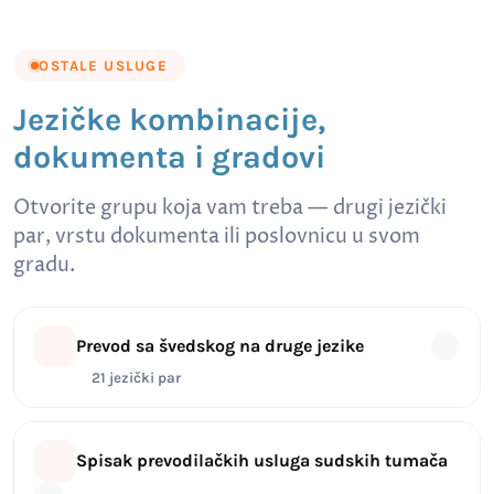
OSTALE USLUGE
Jezičke kombinacije,
dokumenta i gradovi
Otvorite grupu koja vam treba — drugi jezički
par, vrstu dokumenta ili poslovnicu u svom
gradu.
Prevod sa švedskog na druge jezike
21 jezički par
Spisak prevodilačkih usluga sudskih tumača