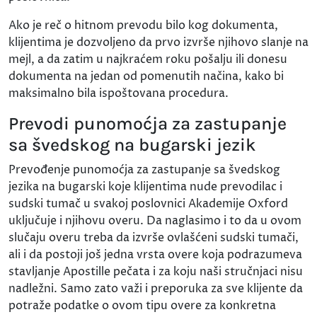
Ako je reč o hitnom prevodu bilo kog dokumenta,
klijentima je dozvoljeno da prvo izvrše njihovo slanje na
mejl, a da zatim u najkraćem roku pošalju ili donesu
dokumenta na jedan od pomenutih načina, kako bi
maksimalno bila ispoštovana procedura.
Prevodi punomoćja za zastupanje
sa švedskog na bugarski jezik
Prevođenje punomoćja za zastupanje sa švedskog
jezika na bugarski koje klijentima nude prevodilac i
sudski tumač u svakoj poslovnici Akademije Oxford
uključuje i njihovu overu. Da naglasimo i to da u ovom
slučaju overu treba da izvrše ovlašćeni sudski tumači,
ali i da postoji još jedna vrsta overe koja podrazumeva
stavljanje Apostille pečata i za koju naši stručnjaci nisu
nadležni. Samo zato važi i preporuka za sve klijente da
potraže podatke o ovom tipu overe za konkretna