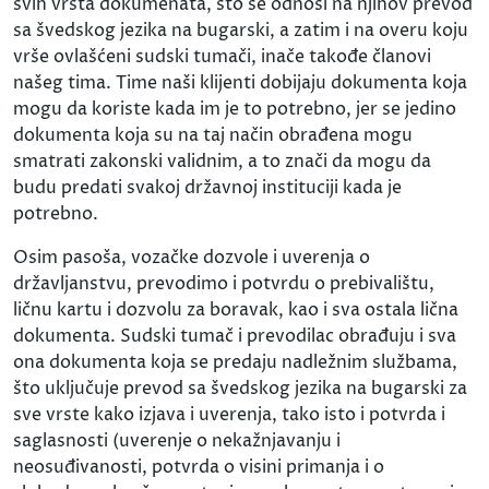
svih vrsta dokumenata, što se odnosi na njihov prevod
sa švedskog jezika na bugarski, a zatim i na overu koju
vrše ovlašćeni sudski tumači, inače takođe članovi
našeg tima. Time naši klijenti dobijaju dokumenta koja
mogu da koriste kada im je to potrebno, jer se jedino
dokumenta koja su na taj način obrađena mogu
smatrati zakonski validnim, a to znači da mogu da
budu predati svakoj državnoj instituciji kada je
potrebno.
Osim pasoša, vozačke dozvole i uverenja o
državljanstvu, prevodimo i potvrdu o prebivalištu,
ličnu kartu i dozvolu za boravak, kao i sva ostala lična
dokumenta. Sudski tumač i prevodilac obrađuju i sva
ona dokumenta koja se predaju nadležnim službama,
što uključuje prevod sa švedskog jezika na bugarski za
sve vrste kako izjava i uverenja, tako isto i potvrda i
saglasnosti (uverenje o nekažnjavanju i
neosuđivanosti, potvrda o visini primanja i o