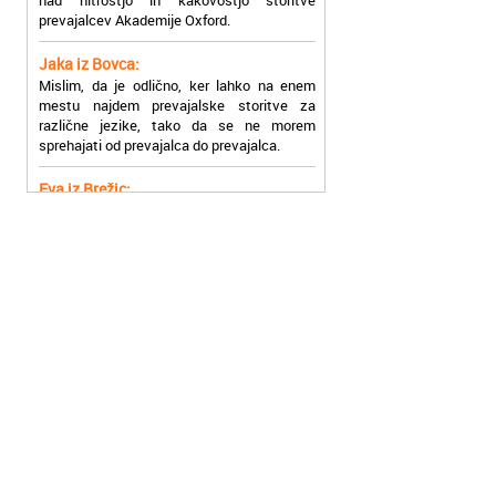
Jaka iz Bovca:
Mislim, da je odlično, ker lahko na enem
mestu najdem prevajalske storitve za
različne jezike, tako da se ne morem
sprehajati od prevajalca do prevajalca.
Eva iz Brežic:
Nujno sem potrebovala prevod v francoski
jezik, na spletu sem našla Oxford, jih
poklicala in v roku nekaj ur sem po
elektronski pošti prejela prevod. Resnično
so izjemni!
Zoran iz Velenja:
Uslužni, hitri in ljubeznivi, za njih imam
samo pohvalne besede!
Anja iz Višnje Gore:
Najboljše prevajalske storitve lahko najdete
prav v Akademiji Oxford! Vsaka čast!
Jure z Vrhnike:
Sodni tolmači iz Akademije Oxford so me