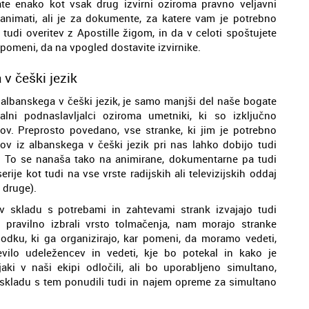
te enako kot vsak drug izvirni oziroma pravno veljavni
nimati, ali je za dokumente, za katere vam je potrebno
 tudi overitev z Apostille žigom, in da v celoti spoštujete
 pomeni, da na vpogled dostavite izvirnike.
 v češki jezik
iz albanskega v češki jezik, je samo manjši del naše bogate
lni podnaslavljalci oziroma umetniki, ki so izključno
lmov. Preprosto povedano, vse stranke, ki jim je potrebno
lov iz albanskega v češki jezik pri nas lahko dobijo tudi
o. To se nanaša tako na animirane, dokumentarne pa tudi
rije kot tudi na vse vrste radijskih ali televizijskih oddaj
 druge).
v skladu s potrebami in zahtevami strank izvajajo tudi
 pravilno izbrali vrsto tolmačenja, nam morajo stranke
odku, ki ga organizirajo, kar pomeni, da moramo vedeti,
evilo udeležencev in vedeti, kje bo potekal in kako je
ki v naši ekipi odločili, ali bo uporabljeno simultano,
skladu s tem ponudili tudi in najem opreme za simultano