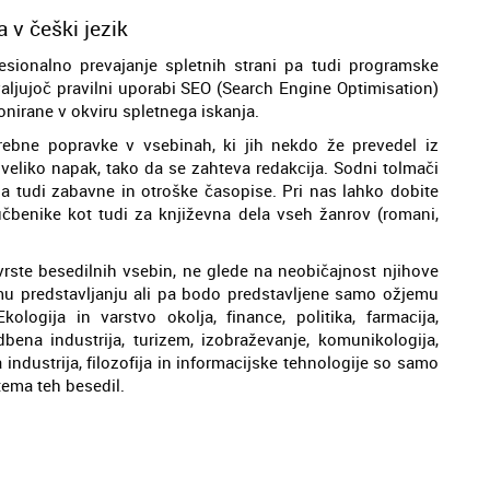
 v češki jezik
esionalno prevajanje spletnih strani pa tudi programske
valjujoč pravilni uporabi SEO (Search Engine Optimisation)
nirane v okviru spletnega iskanja.
ebne popravke v vsebinah, ki jih nekdo že prevedel iz
o veliko napak, tako da se zahteva redakcija. Sodni tolmači
pa tudi zabavne in otroške časopise. Pri nas lahko dobite
 učbenike kot tudi za književna dela vseh žanrov (romani,
vrste besedilnih vsebin, ne glede na neobičajnost njihove
mu predstavljanju ali pa bodo predstavljene samo ožjemu
logija in varstvo okolja, finance, politika, farmacija,
bena industrija, turizem, izobraževanje, komunikologija,
industrija, filozofija in informacijske tehnologije so samo
tema teh besedil.