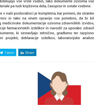
obdelujejo vse vrste vsebin, tako dokumente oziroma vse
riale pa tudi književna dela, časopise in ostale vsebine.
te v naši poslovalnici je kompletna, kar pomeni, da stranke
ntov in tako na enem opravijo vse potrebno, da bi bil
g medicinske dokumentacije oziroma zdravniških izvidov,
cije farmacevtskih izdelkov in navodil za uporabo zdravil
kumente, ki sestavljajo tehnično, gradbeno ter razpisno
projekti, deklaracije izdelkov, laboratorijske analize
Tweet
Share