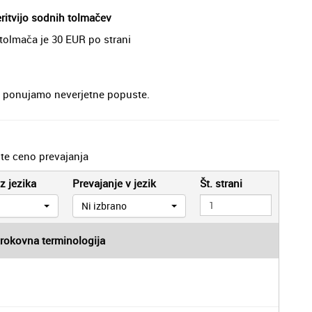
eritvijo sodnih tolmačev
 tolmača je 30 EUR po strani
je, ponujamo neverjetne popuste.
jte ceno prevajanja
z jezika
Prevajanje v jezik
Št. strani
Ni izbrano
trokovna terminologija