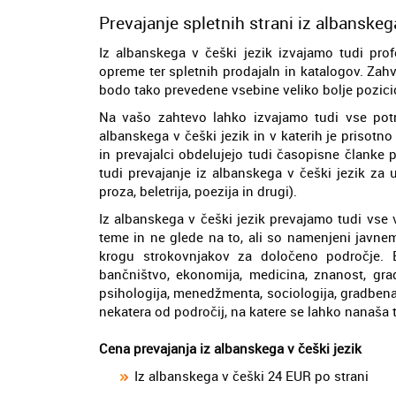
Prevajanje spletnih strani iz albanskega
Iz albanskega v češki jezik izvajamo tudi prof
opreme ter spletnih prodajaln in katalogov. Zah
bodo tako prevedene vsebine veliko bolje pozicio
Na vašo zahtevo lahko izvajamo tudi vse potr
albanskega v češki jezik in v katerih je prisotn
in prevajalci obdelujejo tudi časopisne članke 
tudi prevajanje iz albanskega v češki jezik za
proza, beletrija, poezija in drugi).
Iz albanskega v češki jezik prevajamo tudi vse 
teme in ne glede na to, ali so namenjeni javne
krogu strokovnjakov za določeno področje. Eko
bančništvo, ekonomija, medicina, znanost, grad
psihologija, menedžmenta, sociologija, gradbena 
nekatera od področij, na katere se lahko nanaša 
Cena prevajanja iz albanskega v češki jezik
Iz albanskega v češki 24 EUR po strani