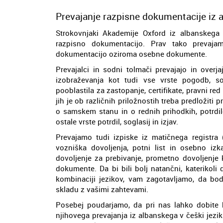
Prevajanje razpisne dokumentacije iz a
Strokovnjaki Akademije Oxford iz albanskega 
razpisno dokumentacijo. Prav tako prevaja
dokumentacijo oziroma osebne dokumente.
Prevajalci in sodni tolmači prevajajo in over
izobraževanja kot tudi vse vrste pogodb, so
pooblastila za zastopanje, certifikate, pravni r
jih je ob različnih priložnostih treba predložiti 
o samskem stanu in o rednih prihodkih, potrdil
ostale vrste potrdil, soglasij in izjav.
Prevajamo tudi izpiske iz matičnega registra (
vozniška dovoljenja, potni list in osebno izka
dovoljenje za prebivanje, prometno dovoljenje 
dokumente. Da bi bili bolj natančni, katerikoli
kombinaciji jezikov, vam zagotavljamo, da bodo
skladu z vašimi zahtevami.
Posebej poudarjamo, da pri nas lahko dobite
njihovega prevajanja iz albanskega v češki jezi