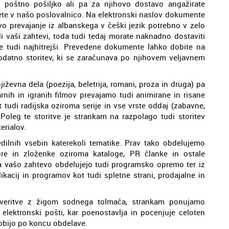
poštno pošiljko ali pa za njihovo dostavo angažirate
sete v našo poslovalnico. Na elektronski naslov dokumente
vo prevajanje iz albanskega v češki jezik potrebno v zelo
 vaši zahtevi, toda tudi tedaj morate naknadno dostaviti
i je tudi najhitrejši. Prevedene dokumente lahko dobite na
dodatno storitev, ki se zaračunava po njihovem veljavnem
jiževna dela (poezija, beletrija, romani, proza in druga) pa
nih in igranih filmov prevajamo tudi animirane in risane
t tudi radijska oziroma serije in vse vrste oddaj (zabavne,
 Poleg te storitve je strankam na razpolago tudi storitev
erialov.
dilnih vsebin katerekoli tematike. Prav tako obdelujemo
ure in zloženke oziroma kataloge, PR članke in ostale
a vašo zahtevo obdelujejo tudi programsko opremo ter iz
ikacij in programov kot tudi spletne strani, prodajalne in
 overitve z žigom sodnega tolmača, strankam ponujamo
elektronski pošti, kar poenostavlja in pocenjuje celoten
obijo po koncu obdelave.