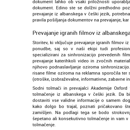
dokument lahko ob vsaki priložnosti uporablja
dokument. Edino ste se dolžni predhodno poza
prevajanje iz albanskega v češki jezik, potrebna
pravila pošiljanja dokumentov na prevajanje, kar
Prevajanje igranih filmov iz albanskega
Storitev, ki vključuje prevajanje igranih filmov 
ponudbe, saj so v naši ekipi tudi profesiona
specializirani za sinhronizacijo prevedenih fi
prevajanje katerihkoli video in zvočnih materia
njihovo podnaslavljanje oziroma sinhronizacij
risane filme oziroma na reklamna sporočila ter se
(otroške, izobraževalne, informativne, zabavne in
Sodni tolmači in prevajalci Akademije Oxford 
tolmačenje iz albanskega v češki jezik. Da bi
dostaviti vse validne informacije o samem dog
kako dolgo bo trajal, poznati pričakovano št
zamišljen. Na podlagi tega se bodo strokovnja
šepetano ali konsekutivno tolmačenje in vam v 
tolmačenje.