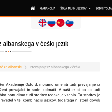
GARANCIJA
ŠOLA TUJIH JEZIKOV
SODNI TOLM
z albanskega v češki jezik
ač za albanski
Prevajanje iz albanskega v češki
center Akademije Oxford, moramo omeniti tudi prevajanje iz
ženi prevajalci in sodni tolmači. V naši ekipi pa so tudi
lahko ponudimo tudi storitev redakcije vsebin. Ta storitev je
vedel v tej kombinaciji jezikov, toda tega ni storil dovolj