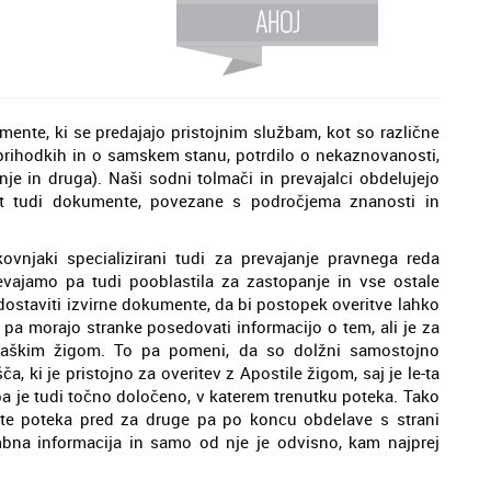
mente, ki se predajajo pristojnim službam, kot so različne
ih prihodkih in o samskem stanu, potrdilo o nekaznovanosti,
anje in druga). Naši sodni tolmači in prevajalci obdelujejo
t tudi dokumente, povezane s področjema znanosti in
vnjaki specializirani tudi za prevajanje pravnega reda
evajamo pa tudi pooblastila za zastopanje in vse ostale
ostaviti izvirne dokumente, da bi postopek overitve lahko
pa morajo stranke posedovati informacijo o tem, ali je za
 haškim žigom. To pa pomeni, da so dolžni samostojno
a, ki je pristojno za overitev z Apostile žigom, saj je le-ta
je tudi točno določeno, v katerem trenutku poteka. Tako
te poteka pred za druge pa po koncu obdelave s strani
bna informacija in samo od nje je odvisno, kam najprej