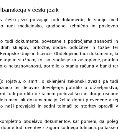
lbanskega v češki jezik
v češki jezik prevajajo tudi dokumente, ki sodijo med
mo tudi medicinsko, gradbeno, tehnično in poslovno
jajo tudi dokumente, povezane s področjema znanosti in
dnih sklepov, pritožbe, sodbe, odločitve in tožbe ter
ed Evropske Unije in licence. Obdelujemo tudi dokumente, ki
pristojnim službam, kot so: soglasje za zastopanje, potrdilo
o o nekaznovanosti, potrdilo o stanju računa v banki ter
o rojstvu, o smrti, o sklenjeni zakonski zvezi) pa tudi
znico ter delovno dovoljenje, potrdilo o državljanstvu,
kot tudi potrdilo o stalnem prebivališču in druge osebne
 dokument ali dokumentacijo želite dobiti prevedene v tej
 naši prevajalci in sodni tolmači to storitev opravili v
 kompletno obdelavo dokumentov, kar pomeni, da poleg
k dobite tudi overitev z žigom sodnega tolmača, pa takšen