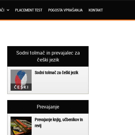
AČI
PLACEMENT TEST
POGOSTA VPRAŠANJA
KONTAKT
Sodni tolmač in prevajalec za
češki jezik
Sodni tolmač za češki jezik
Prevajanje
Prevajanje knjig, učbenikov in
revij