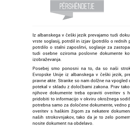
Iz albanskega v češki jezik prevajamo tudi doku
vrste soglasij, potrdil in izjav (potrdilo o redn
potrdilo o stalni zaposlitvi, soglasje za zastop
tudi osebne oziroma poslovne dokumente ko
izobraževanja.
Posebej smo ponosni na to, da so naši stroko
Evropske Unije iz albanskega v češki jezik, pr
pravne akte. Stranke so nam dolžne na vpogled d
potekal v skladu z določbami zakona. Prav tako 
njihove dokumente treba opraviti overitev s
pridobiti to informacijo v okviru okrožnega sodišč
potrebna samo za določene dokumente, vedno pa 
overitev s haškim žigom za nekatere dokumen
naših strokovnjakov, tako da je to zelo pomem
nosite dokument na obdelavo.