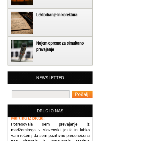
Lektoriranje in korektura
Najem opreme za simultano
prevajanje
Matjaž iz Ajdovščine:
NEWSLETTER
Lahko pohvalim vse zaposlene v Akademiji
Oxford, ker so resnično profesionalni in
prevajalske storitve opravljajo hitro in
učinkoviti.
Martina iz Bleda:
DRUGI O NAS
Potrebovala sem prevajanje iz
madžarskega v slovenski jezik in lahko
vam rečem, da sem pozitivno presenečena
nad hitrostjo in kakovostjo storitve
prevajalcev Akademije Oxford.