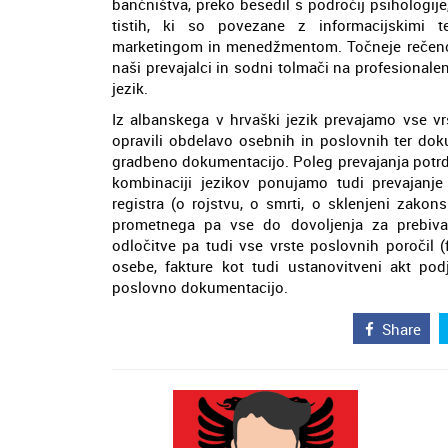
bančništva, preko besedil s področij psihologije, 
tistih, ki so povezane z informacijskimi te
marketingom in menedžmentom. Točneje rečeno,
naši prevajalci in sodni tolmači na profesionale
jezik.
Iz albanskega v hrvaški jezik prevajamo vse 
opravili obdelavo osebnih in poslovnih ter dok
gradbeno dokumentacijo. Poleg prevajanja potrdil
kombinaciji jezikov ponujamo tudi prevajanje 
registra (o rojstvu, o smrti, o sklenjeni zakon
prometnega pa vse do dovoljenja za prebiva
odločitve pa tudi vse vrste poslovnih poročil (f
osebe, fakture kot tudi ustanovitveni akt podj
poslovno dokumentacijo.
Share