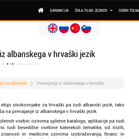
GARANCIJA
ŠOLA TUJIH JEZIKOV
SODNI TOLM
iz albanskega v hrvaški jezik
ač za albanski
Prevajanje iz albanskega v hrvaški
ekipi strokovnjake za hrvaški pa tudi albanski jezik, tako
a na prevajanje iz albanskega v hrvaški jezik.
pletnih vsebin oziroma spletne kataloge, aplikacije pa tudi
o tudi besedilne vsebine katerekoli tematike, od tistih,
 znanosti in medicine oziroma izobraževanja, financ in