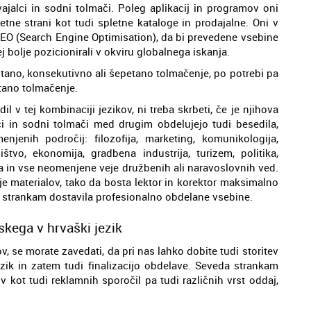
vajalci in sodni tolmači. Poleg aplikacij in programov oni
etne strani kot tudi spletne kataloge in prodajalne. Oni v
SEO (Search Engine Optimisation), da bi prevedene vsebine
ej bolje pozicionirali v okviru globalnega iskanja.
ltano, konsekutivno ali šepetano tolmačenje, po potrebi pa
ano tolmačenje.
 v tej kombinaciji jezikov, ni treba skrbeti, če je njihova
ci in sodni tolmači med drugim obdelujejo tudi besedila,
jenih področij: filozofija, marketing, komunikologija,
ištvo, ekonomija, gradbena industrija, turizem, politika,
ja in vse neomenjene veje družbenih ali naravoslovnih ved.
ije materialov, tako da bosta lektor in korektor maksimalno
 strankam dostavila profesionalno obdelane vsebine.
skega v hrvaški jezik
, se morate zavedati, da pri nas lahko dobite tudi storitev
ezik in zatem tudi finalizacijo obdelave. Seveda strankam
v kot tudi reklamnih sporočil pa tudi različnih vrst oddaj,