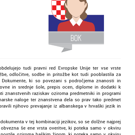
bdelujejo tudi pravni red Evropske Unije ter vse vrste
žbe, odločitve, sodbe in pritožbe kot tudi pooblastila za
. Dokumente, ki so povezani s področjema znanosti in
ovne in srednje šole, prepis ocen, diplome in dodatki k
ltati znanstvenih raziskav oziroma predmetniki in programi
inarske naloge ter znanstvena dela so prav tako predmet
avili njihovo prevajanje iz albanskega v hrvaški jezik in
 dokumenta v tej kombinaciji jezikov, so se dolžne najprej
 obvezna še ene vrsta overitve, ki poteka samo v okviru
 z Apostile oziroma haškim žigom, ki poteka samo v okviru