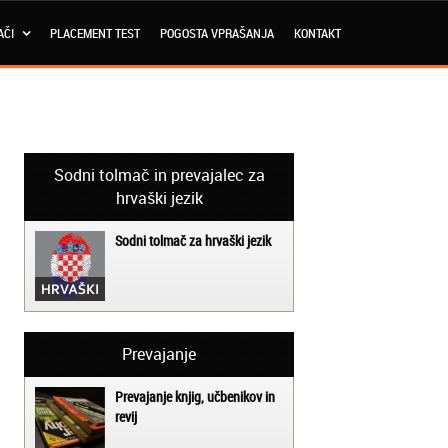
AČI
PLACEMENT TEST
POGOSTA VPRAŠANJA
KONTAKT
Sodni tolmač in prevajalec za
hrvaški jezik
Sodni tolmač za hrvaški jezik
Prevajanje
Prevajanje knjig, učbenikov in
revij