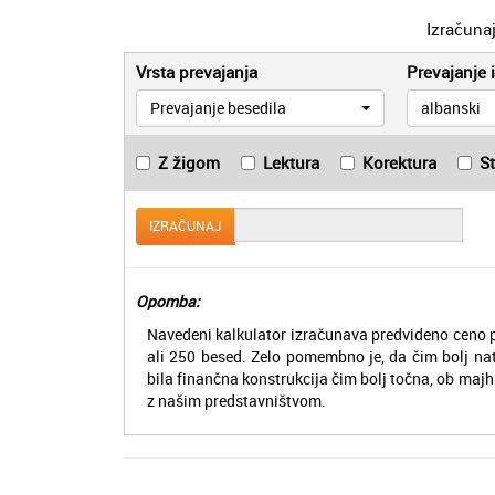
Izračuna
Vrsta prevajanja
Prevajanje i
Prevajanje besedila
albanski
Z žigom
Lektura
Korektura
S
IZRAČUNAJ
Opomba:
Navedeni kalkulator izračunava predvideno ceno p
ali 250 besed. Zelo pomembno je, da čim bolj na
bila finančna konstrukcija čim bolj točna, ob majh
z našim predstavništvom.