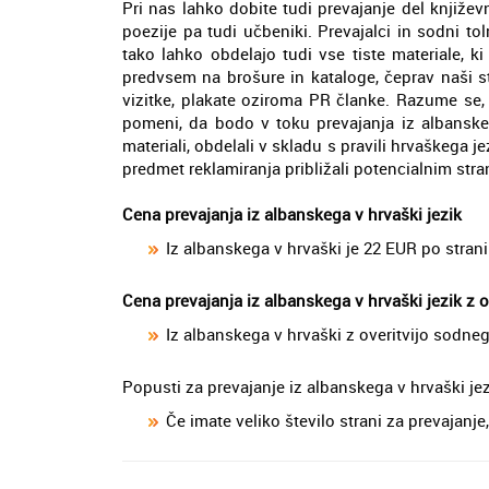
Pri nas lahko dobite tudi prevajanje del književ
poezije pa tudi učbeniki. Prevajalci in sodni 
tako lahko obdelajo tudi vse tiste materiale, 
predvsem na brošure in kataloge, čeprav naši st
vizitke, plakate oziroma PR članke. Razume se, 
pomeni, da bodo v toku prevajanja iz albanskeg
materiali, obdelali v skladu s pravili hrvaškega j
predmet reklamiranja približali potencialnim stran
Cena prevajanja iz albanskega v hrvaški jezik
Iz albanskega v hrvaški je 22 EUR po strani
Cena prevajanja iz albanskega v hrvaški jezik z 
Iz albanskega v hrvaški z overitvijo sodne
Popusti za prevajanje iz albanskega v hrvaški je
Če imate veliko število strani za prevajan