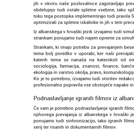
jih v okviru naše poslovalnice zagotavljajo pre
obdelujejo tudi ostale spletne vsebine, tako spl
toku tega postopka implementirajo tudi pravila 
optimizirali za spletne iskalnike in jih s tem prec
Iz albanskega v hrvaški jezik izvajamo tudi simu
strankam ponujamo tudi najem opreme za simult
Strankam, ki imajo potrebo za prevajanjem besedil
tema bolj poredko v uporabi, ker naši prevajal
katerih tema se nanaša na katerokoli od omen
sociologija, farmacija, znanost, finance, bančn
ekologija in varstvo okolja, pravo, komunikologi
Ko je to potrebno, izvajamo tudi storitev redakc
profesionalno popravila vse obstoječe napake in
Podnaslavljanje igranih filmov iz alban
Če vam je potrebno podnaslavljanje igranih filmov
njihovega prevajanja iz albanskega v hrvaški j
ponujamo tudi sinhronizacijo, tako igranih filmo
serij ter risanih in dokumentarnih filmov.