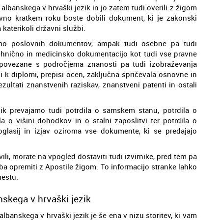
 albanskega v hrvaški jezik in jo zatem tudi overili z žigom
vno kratkem roku boste dobili dokument, ki je zakonski
katerikoli državni službi.
samo poslovnih dokumentov, ampak tudi osebne pa tudi
tehnično in medicinsko dokumentacijo kot tudi vse pravne
 povezane s področjema znanosti pa tudi izobraževanja
ki k diplomi, prepisi ocen, zaključna spričevala osnovne in
ezultati znanstvenih raziskav, znanstveni patenti in ostali
zik prevajamo tudi potrdila o samskem stanu, potrdila o
a o višini dohodkov in o stalni zaposlitvi ter potrdila o
oglasij in izjav oziroma vse dokumente, ki se predajajo
ili, morate na vpogled dostaviti tudi izvirnike, pred tem pa
eba opremiti z Apostile žigom. To informacijo stranke lahko
mestu.
skega v hrvaški jezik
banskega v hrvaški jezik je še ena v nizu storitev, ki vam