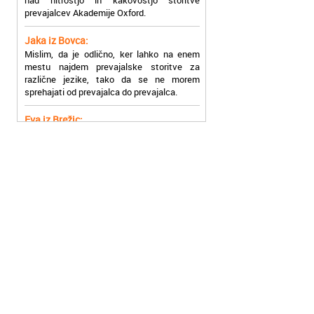
Jaka iz Bovca:
Mislim, da je odlično, ker lahko na enem
mestu najdem prevajalske storitve za
različne jezike, tako da se ne morem
sprehajati od prevajalca do prevajalca.
Eva iz Brežic:
Nujno sem potrebovala prevod v francoski
jezik, na spletu sem našla Oxford, jih
poklicala in v roku nekaj ur sem po
elektronski pošti prejela prevod. Resnično
so izjemni!
Zoran iz Velenja:
Uslužni, hitri in ljubeznivi, za njih imam
samo pohvalne besede!
Anja iz Višnje Gore:
Najboljše prevajalske storitve lahko najdete
prav v Akademiji Oxford! Vsaka čast!
Jure z Vrhnike:
Sodni tolmači iz Akademije Oxford so me