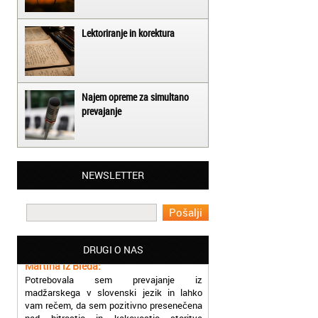
Lektoriranje in korektura
Najem opreme za simultano
prevajanje
Matjaž iz Ajdovščine:
NEWSLETTER
Lahko pohvalim vse zaposlene v Akademiji
Oxford, ker so resnično profesionalni in
prevajalske storitve opravljajo hitro in
učinkoviti.
Martina iz Bleda:
DRUGI O NAS
Potrebovala sem prevajanje iz
madžarskega v slovenski jezik in lahko
vam rečem, da sem pozitivno presenečena
nad hitrostjo in kakovostjo storitve
prevajalcev Akademije Oxford.