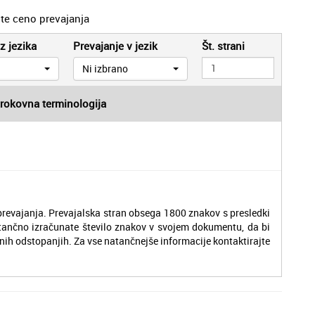
jte ceno prevajanja
z jezika
Prevajanje v jezik
Št. strani
Ni izbrano
trokovna terminologija
revajanja. Prevajalska stran obsega 1800 znakov s presledki
tančno izračunate število znakov v svojem dokumentu, da bi
nih odstopanjih. Za vse natančnejše informacije kontaktirajte