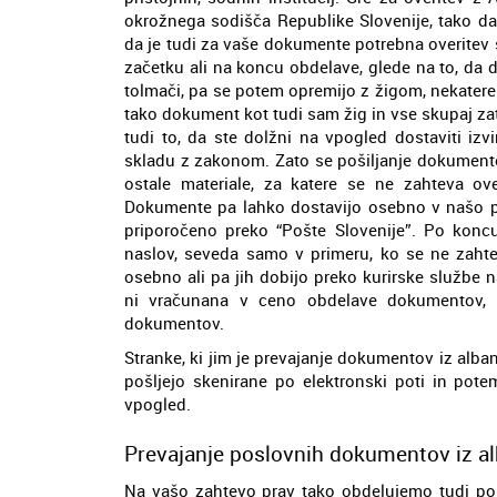
okrožnega sodišča Republike Slovenije, tako da
da je tudi za vaše dokumente potrebna overitev s
začetku ali na koncu obdelave, glede na to, da 
tolmači, pa se potem opremijo z žigom, nekatere 
tako dokument kot tudi sam žig in vse skupaj za
tudi to, da ste dolžni na vpogled dostaviti iz
skladu z zakonom. Zato se pošiljanje dokumentov
ostale materiale, za katere se ne zahteva over
Dokumente pa lahko dostavijo osebno v našo pos
priporočeno preko “Pošte Slovenije”. Po koncu
naslov, seveda samo v primeru, ko se ne zahte
osebno ali pa jih dobijo preko kurirske službe n
ni vračunana v ceno obdelave dokumentov, p
dokumentov.
Stranke, ki jim je prevajanje dokumentov iz alban
pošljejo skenirane po elektronski poti in pot
vpogled.
Prevajanje poslovnih dokumentov iz al
Na vašo zahtevo prav tako obdelujemo tudi pos