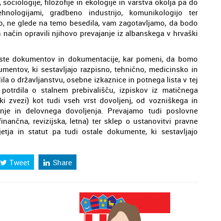
sociologije, filozofije in ekologije in varstva okolja pa do
hnologijami, gradbeno industrijo, komunikologijo ter
 ne glede na temo besedila, vam zagotavljamo, da bodo
n način opravili njihovo prevajanje iz albanskega v hrvaški
vrste dokumentov in dokumentacije, kar pomeni, da bomo
umentov, ki sestavljajo razpisno, tehnično, medicinsko in
a o državljanstvu, osebne izkaznice in potnega lista v tej
potrdila o stalnem prebivališču, izpiskov iz matičnega
ski zvezi) kot tudi vseh vrst dovoljenj, od vozniškega in
nje in delovnega dovoljenja. Prevajamo tudi poslovne
inančna, revizijska, letna) ter sklep o ustanovitvi pravne
etja in statut pa tudi ostale dokumente, ki sestavljajo
Tweet
Share