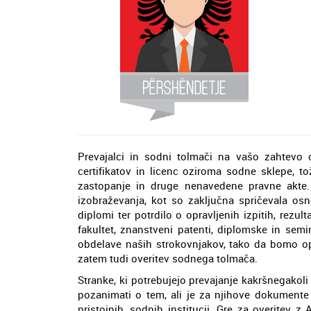
Prevajalci in sodni tolmači na vašo zahtevo o
certifikatov in licenc oziroma sodne sklepe, to
zastopanje in druge nenavedene pravne akte
izobraževanja, kot so zaključna spričevala osn
diplomi ter potrdilo o opravljenih izpitih, rezu
fakultet, znanstveni patenti, diplomske in sem
obdelave naših strokovnjakov, tako da bomo opr
zatem tudi overitev sodnega tolmača.
Stranke, ki potrebujejo prevajanje kakršnegakoli
pozanimati o tem, ali je za njihove dokumente
pristojnih, sodnih institucij. Gre za overitev