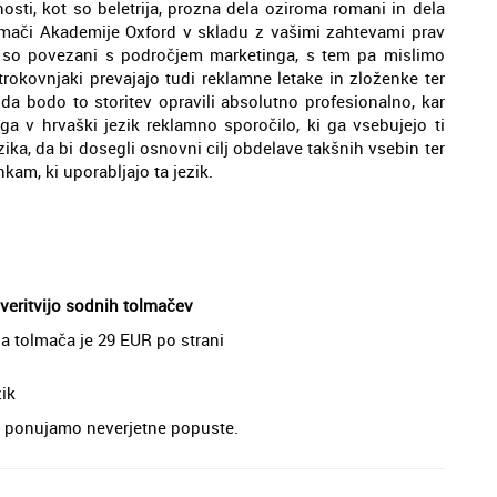
nosti, kot so beletrija, prozna dela oziroma romani in dela
tolmači Akademije Oxford v skladu z vašimi zahtevami prav
ki so povezani s področjem marketinga, s tem pa mislimo
rokovnjaki prevajajo tudi reklamne letake in zloženke ter
da bodo to storitev opravili absolutno profesionalno, kar
a v hrvaški jezik reklamno sporočilo, ki ga vsebujejo ti
ezika, da bi dosegli osnovni cilj obdelave takšnih vsebin ter
kam, ki uporabljajo ta jezik.
overitvijo sodnih tolmačev
ga tolmača je 29 EUR po strani
zik
je, ponujamo neverjetne popuste.