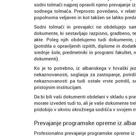
sodni tolmači najprej opravili njeno prevajanje iz
sodnega tolmača. Preprosto povedano, v relati
popolnoma veljaven in kot takšen se lahko preda 
Sodni tolmači in prevajalci ne obdelujejo 
dokumente, ki sestavljajo razpisno, gradbeno, 
akte. Poleg njih obdelujemo tudi dokumente,
(potrdila o opravljenih izpitih, diplome in dodat
srednje šole, predmetniki in programi fakultet, r
dokumenti).
Ko je to potrebno, iz albanskega v hrvaški je
nekaznovanosti, soglasja za zastopanje, potrdil
nekaznovanosti pa tudi ostale vrste potrdil, s
pristojnim institucijam.
Da bi bili vaši dokumenti obdelani v skladu s prav
morate izvedeti tudi to, ali je vaše dokumente tr
pridobijo v okviru okrožnega sodišča v svojem 
Prevajanje programske opreme iz alban
Profesionalno prevajanje programske opreme iz al