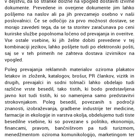
v dejstvu, da so stranke dolžne na vpogled dostaviti izvirne
dokumente. Prevedene in overjene dokumente jim lahko
pošljemo na naslov ali pa jih prevzamejo osebno v naši
poslovalnici. Če se odločijo za prvo možnost dostave, se
morajo zavedeti tega, da se ta storitev zaračunava po ceni
kurirske službe popolnoma ločeno od prevajanja in overitve.
Vse ostale vsebine, ki jih želite dobiti prevedene v tej
kombinaciji jezikov, lahko pošljete tudi po elektronski pošti,
saj se v teh primerih ne zahteva dostava izvirnikov na
vpogled.
Poleg prevajanja reklamnih materialov oziroma plakatov
letakov in zloženk, katalogov, brošur, PR člankov, vizitk in
drugih, prevajalci in sodni tolmači lahko obdelajo tudi
različne vrste besedil, tako tistih, ki bodo predstavljena
javno kot tudi tistih, ki so namenjena samo predstavitvi
strokovnjakom. Poleg besedil, povezanih s področji
znanosti, izobraževanja, gradbene industrije ter medicine,
farmacije in ekologije in varstva okolja, obdelujemo tudi tiste
besedilne vsebine, ki so povezane s politiko, ekonomijo,
financami, pravom, bančništvom pa tudi turizmom,
menedžmentom oziroma komunikologijo, marketingom ter