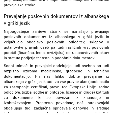
prevajalske stroke.
Prevajanje poslovnih dokumentov iz albanskega
v grški jezik
Najpogostejše zahteve strank se nanašajo prevajanje
poslovnih dokumentov iz albanskega v grški jezik in
vključujejo obdelavo poslovnih odločitev, sklepov o
ustanovitvi pravnih oseb pa tudi različnih vrst poslovnih
poročil (finančna, letna, revizijska) ter ustanovitvenih aktov
in statuta podjetja ter ostalih podobnih dokumentov.
Sodni tolmači in prevajalci obdelujejo tudi osebno pa tudi
razpisno oziroma medicinsko, gradbeno in tehnično
dokumentacijo. Pri nas lahko dobite prevajanje iz
albanskega v grški jezik tudi za vse pravne akte (pooblastilo
za zastopanje, certifikati, pravni red Evropske Unije, sodne
odločitve, tožbe, sodbe in pritožbe, licence in druge) kot tudi
za dokumente, ki so povezani z znanostjo in
izobraževanjem. Preprosto povedano, naši strokovnjaki
obdelujejo tudi zaključna spričevala osnovne in srednje