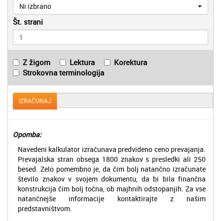
Ni izbrano
Št. strani
Z žigom
Lektura
Korektura
Strokovna terminologija
IZRAČUNAJ
Opomba:
Navedeni kalkulator izračunava predvideno ceno prevajanja.
Prevajalska stran obsega 1800 znakov s presledki ali 250
besed. Zelo pomembno je, da čim bolj natančno izračunate
število znakov v svojem dokumentu, da bi bila finančna
konstrukcija čim bolj točna, ob majhnih odstopanjih. Za vse
natančnejše informacije kontaktirajte z našim
predstavništvom.