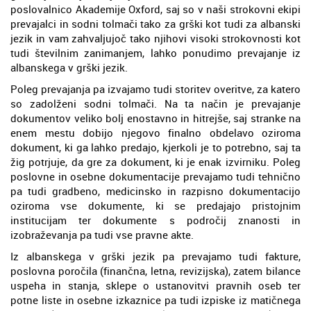
poslovalnico Akademije Oxford, saj so v naši strokovni ekipi
prevajalci in sodni tolmači tako za grški kot tudi za albanski
jezik in vam zahvaljujoč tako njihovi visoki strokovnosti kot
tudi številnim zanimanjem, lahko ponudimo prevajanje iz
albanskega v grški jezik.
Poleg prevajanja pa izvajamo tudi storitev overitve, za katero
so zadolženi sodni tolmači. Na ta način je prevajanje
dokumentov veliko bolj enostavno in hitrejše, saj stranke na
enem mestu dobijo njegovo finalno obdelavo oziroma
dokument, ki ga lahko predajo, kjerkoli je to potrebno, saj ta
žig potrjuje, da gre za dokument, ki je enak izvirniku. Poleg
poslovne in osebne dokumentacije prevajamo tudi tehnično
pa tudi gradbeno, medicinsko in razpisno dokumentacijo
oziroma vse dokumente, ki se predajajo pristojnim
institucijam ter dokumente s področij znanosti in
izobraževanja pa tudi vse pravne akte.
Iz albanskega v grški jezik pa prevajamo tudi fakture,
poslovna poročila (finančna, letna, revizijska), zatem bilance
uspeha in stanja, sklepe o ustanovitvi pravnih oseb ter
potne liste in osebne izkaznice pa tudi izpiske iz matičnega