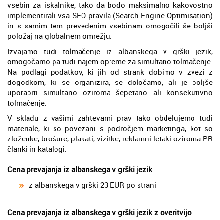
vsebin za iskalnike, tako da bodo maksimalno kakovostno
implementirali vsa SEO pravila (Search Engine Optimisation)
in s samim tem prevedenim vsebinam omogočili še boljši
položaj na globalnem omrežju.
Izvajamo tudi tolmačenje iz albanskega v grški jezik,
omogočamo pa tudi najem opreme za simultano tolmačenje.
Na podlagi podatkov, ki jih od strank dobimo v zvezi z
dogodkom, ki se organizira, se določamo, ali je boljše
uporabiti simultano oziroma šepetano ali konsekutivno
tolmačenje.
V skladu z vašimi zahtevami prav tako obdelujemo tudi
materiale, ki so povezani s področjem marketinga, kot so
zloženke, brošure, plakati, vizitke, reklamni letaki oziroma PR
članki in katalogi.
Cena prevajanja iz albanskega v grški jezik
Iz albanskega v grški 23 EUR po strani
Cena prevajanja iz albanskega v grški jezik z overitvijo