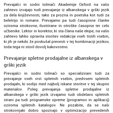
Prevajalci in sodni tolmači Akademije Oxford na vašo
zahtevo izvajajo tudi prevajanje iz albanskega v grški jezik
za dela književnosti, tako za prozna in poetska kot tudi za
beletrijo in romane. Prevajamo pa tudi časopisne članke
oziroma strokovne, ilustrirane in otroške časopise ter celo
učbenike. Lektor in korektor, ki sta člana naše ekipe, na vašo
zahtevo lahko opravita storitev redakcije vseh tistih vsebin,
ki jih je nekdo že poskušal prevesti v tej kombinaciji jezikov,
toda tega ni storil dovolj kakovostno.
Prevajanje spletne prodajalne iz albanskega v
grški jezik
Prevajalci in sodni tolmači so specializirani tudi za
prevajanje vseh vrst spletnih vsebin, predvsem spletnih
prodajaln, ki sodijo med najbolj iskane storitve v tej skupini
materialov. Poleg prevajanja spletne prodajalne iz
albanskega v grški jezik izvajamo tudi obdelavo spletnih
strani pa tudi programske opreme (programov in aplikacij)
oziroma spletnih katalogov. Ne pozabite, da se naši
strokovnjaki dobro spoznajo v optimizacijo prevedenih