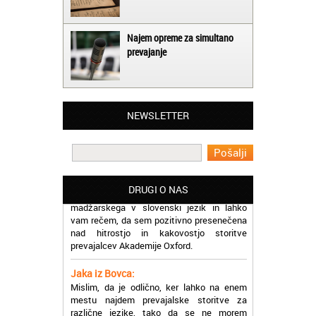
Najem opreme za simultano
prevajanje
Matjaž iz Ajdovščine:
Lahko pohvalim vse zaposlene v Akademiji
Oxford, ker so resnično profesionalni in
NEWSLETTER
prevajalske storitve opravljajo hitro in
učinkoviti.
Martina iz Bleda:
Potrebovala sem prevajanje iz
DRUGI O NAS
madžarskega v slovenski jezik in lahko
vam rečem, da sem pozitivno presenečena
nad hitrostjo in kakovostjo storitve
prevajalcev Akademije Oxford.
Jaka iz Bovca:
Mislim, da je odlično, ker lahko na enem
mestu najdem prevajalske storitve za
različne jezike, tako da se ne morem
sprehajati od prevajalca do prevajalca.