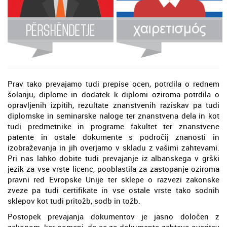
Prav tako prevajamo tudi prepise ocen, potrdila o rednem
šolanju, diplome in dodatek k diplomi oziroma potrdila o
opravljenih izpitih, rezultate znanstvenih raziskav pa tudi
diplomske in seminarske naloge ter znanstvena dela in kot
tudi predmetnike in programe fakultet ter znanstvene
patente in ostale dokumente s področij znanosti in
izobraževanja in jih overjamo v skladu z vašimi zahtevami.
Pri nas lahko dobite tudi prevajanje iz albanskega v grški
jezik za vse vrste licenc, pooblastila za zastopanje oziroma
pravni red Evropske Unije ter sklepe o razvezi zakonske
zveze pa tudi certifikate in vse ostale vrste tako sodnih
sklepov kot tudi pritožb, sodb in tožb.
Postopek prevajanja dokumentov je jasno določen z
zakonom, kar pomeni, da se za dokumente zahteva overitev