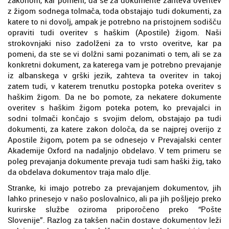
z žigom sodnega tolmača, toda obstajajo tudi dokumenti, za
katere to ni dovolj, ampak je potrebno na pristojnem sodišču
opraviti tudi overitev s haškim (Apostile) žigom. Naši
strokovnjaki niso zadolženi za to vrsto overitve, kar pa
pomeni, da ste se vi dolžni sami pozanimati o tem, ali se za
konkretni dokument, za katerega vam je potrebno prevajanje
iz albanskega v grški jezik, zahteva ta overitev in takoj
zatem tudi, v katerem trenutku postopka poteka overitev s
haškim žigom. Da ne bo pomote, za nekatere dokumente
overitev s haškim žigom poteka potem, ko prevajalci in
sodni tolmači končajo s svojim delom, obstajajo pa tudi
dokumenti, za katere zakon določa, da se najprej overijo z
Apostile žigom, potem pa se odnesejo v Prevajalski center
Akademije Oxford na nadaljnjo obdelavo. V tem primeru se
poleg prevajanja dokumente prevaja tudi sam haški žig, tako
da obdelava dokumentov traja malo dlje.
Stranke, ki imajo potrebo za prevajanjem dokumentov, jih
lahko prinesejo v našo poslovalnico, ali pa jih pošljejo preko
kurirske službe oziroma priporočeno preko “Pošte
Slovenije”. Razlog za takšen način dostave dokumentov leži