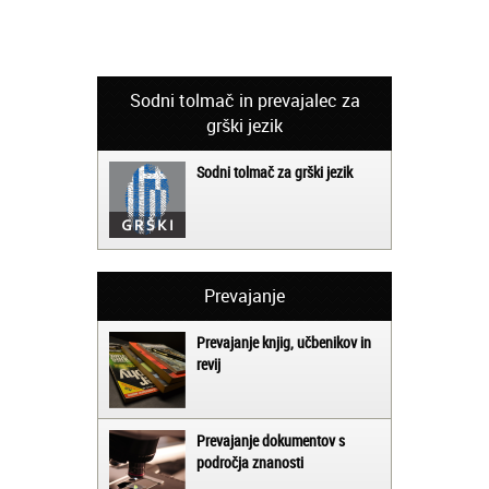
Sodni tolmač in prevajalec za
grški jezik
Sodni tolmač za grški jezik
Prevajanje
Prevajanje knjig, učbenikov in
revij
Prevajanje dokumentov s
področja znanosti