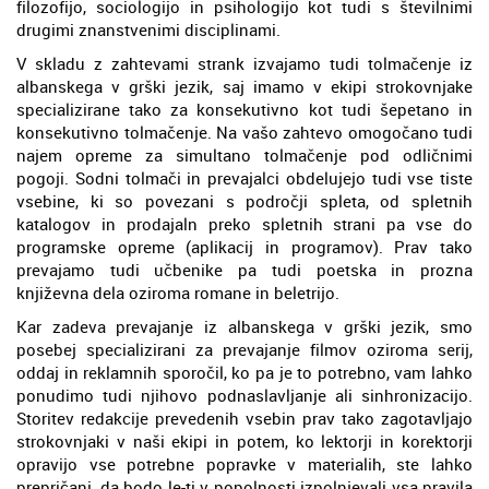
filozofijo, sociologijo in psihologijo kot tudi s številnimi
drugimi znanstvenimi disciplinami.
V skladu z zahtevami strank izvajamo tudi tolmačenje iz
albanskega v grški jezik, saj imamo v ekipi strokovnjake
specializirane tako za konsekutivno kot tudi šepetano in
konsekutivno tolmačenje. Na vašo zahtevo omogočano tudi
najem opreme za simultano tolmačenje pod odličnimi
pogoji. Sodni tolmači in prevajalci obdelujejo tudi vse tiste
vsebine, ki so povezani s področji spleta, od spletnih
katalogov in prodajaln preko spletnih strani pa vse do
programske opreme (aplikacij in programov). Prav tako
prevajamo tudi učbenike pa tudi poetska in prozna
književna dela oziroma romane in beletrijo.
Kar zadeva prevajanje iz albanskega v grški jezik, smo
posebej specializirani za prevajanje filmov oziroma serij,
oddaj in reklamnih sporočil, ko pa je to potrebno, vam lahko
ponudimo tudi njihovo podnaslavljanje ali sinhronizacijo.
Storitev redakcije prevedenih vsebin prav tako zagotavljajo
strokovnjaki v naši ekipi in potem, ko lektorji in korektorji
opravijo vse potrebne popravke v materialih, ste lahko
prepričani, da bodo le-ti v popolnosti izpolnjevali vsa pravila