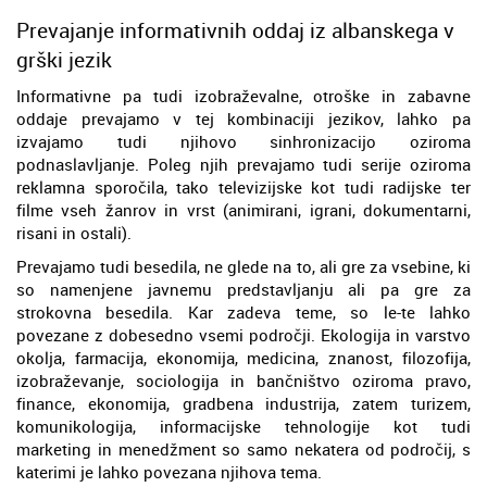
Prevajanje informativnih oddaj iz albanskega v
grški jezik
Informativne pa tudi izobraževalne, otroške in zabavne
oddaje prevajamo v tej kombinaciji jezikov, lahko pa
izvajamo tudi njihovo sinhronizacijo oziroma
podnaslavljanje. Poleg njih prevajamo tudi serije oziroma
reklamna sporočila, tako televizijske kot tudi radijske ter
filme vseh žanrov in vrst (animirani, igrani, dokumentarni,
risani in ostali).
Prevajamo tudi besedila, ne glede na to, ali gre za vsebine, ki
so namenjene javnemu predstavljanju ali pa gre za
strokovna besedila. Kar zadeva teme, so le-te lahko
povezane z dobesedno vsemi področji. Ekologija in varstvo
okolja, farmacija, ekonomija, medicina, znanost, filozofija,
izobraževanje, sociologija in bančništvo oziroma pravo,
finance, ekonomija, gradbena industrija, zatem turizem,
komunikologija, informacijske tehnologije kot tudi
marketing in menedžment so samo nekatera od področij, s
katerimi je lahko povezana njihova tema.