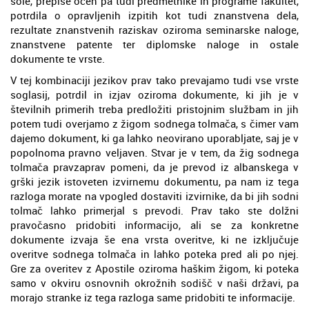
šole, prepise ocen pa tudi predmetnike in programe fakultet,
potrdila o opravljenih izpitih kot tudi znanstvena dela,
rezultate znanstvenih raziskav oziroma seminarske naloge,
znanstvene patente ter diplomske naloge in ostale
dokumente te vrste.
V tej kombinaciji jezikov prav tako prevajamo tudi vse vrste
soglasij, potrdil in izjav oziroma dokumente, ki jih je v
številnih primerih treba predložiti pristojnim službam in jih
potem tudi overjamo z žigom sodnega tolmača, s čimer vam
dajemo dokument, ki ga lahko neovirano uporabljate, saj je v
popolnoma pravno veljaven. Stvar je v tem, da žig sodnega
tolmača pravzaprav pomeni, da je prevod iz albanskega v
grški jezik istoveten izvirnemu dokumentu, pa nam iz tega
razloga morate na vpogled dostaviti izvirnike, da bi jih sodni
tolmač lahko primerjal s prevodi. Prav tako ste dolžni
pravočasno pridobiti informacijo, ali se za konkretne
dokumente izvaja še ena vrsta overitve, ki ne izključuje
overitve sodnega tolmača in lahko poteka pred ali po njej.
Gre za overitev z Apostile oziroma haškim žigom, ki poteka
samo v okviru osnovnih okrožnih sodišč v naši državi, pa
morajo stranke iz tega razloga same pridobiti te informacije.