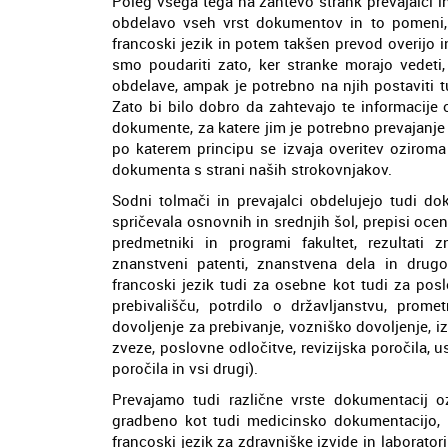
Poleg vsega tega na zahtevo strank prevajalci i
obdelavo vseh vrst dokumentov in to pomeni, d
francoski jezik in potem takšen prevod overijo i
smo poudariti zato, ker stranke morajo vedeti,
obdelave, ampak je potrebno na njih postaviti tu
Zato bi bilo dobro da zahtevajo te informacije o
dokumente, za katere jim je potrebno prevajanje 
po katerem principu se izvaja overitev oziroma 
dokumenta s strani naših strokovnjakov.
Sodni tolmači in prevajalci obdelujejo tudi do
spričevala osnovnih in srednjih šol, prepisi oce
predmetniki in programi fakultet, rezultati 
znanstveni patenti, znanstvena dela in drugo
francoski jezik tudi za osebne kot tudi za pos
prebivališču, potrdilo o državljanstvu, promet
dovoljenje za prebivanje, vozniško dovoljenje, iz
zveze, poslovne odločitve, revizijska poročila, us
poročila in vsi drugi).
Prevajamo tudi različne vrste dokumentacij o
gradbeno kot tudi medicinsko dokumentacijo, 
francoski jezik za zdravniške izvide in laborator