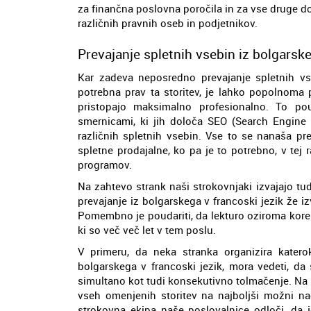
za finančna poslovna poročila in za vse druge d
različnih pravnih oseb in podjetnikov.
Prevajanje spletnih vsebin iz bolgarske
Kar zadeva neposredno prevajanje spletnih vse
potrebna prav ta storitev, je lahko popolnoma p
pristopajo maksimalno profesionalno. To po
smernicami, ki jih določa SEO (Search Engine O
različnih spletnih vsebin. Vse to se nanaša pr
spletne prodajalne, ko pa je to potrebno, v tej ra
programov.
Na zahtevo strank naši strokovnjaki izvajajo tudi
prevajanje iz bolgarskega v francoski jezik že iz
Pomembno je poudariti, da lekturo oziroma korektur
ki so več več let v tem poslu.
V primeru, da neka stranka organizira katero
bolgarskega v francoski jezik, mora vedeti, da 
simultano kot tudi konsekutivno tolmačenje. Na p
vseh omenjenih storitev na najboljši možni na
strokovna ekipa naše poslovalnice odloči, da j