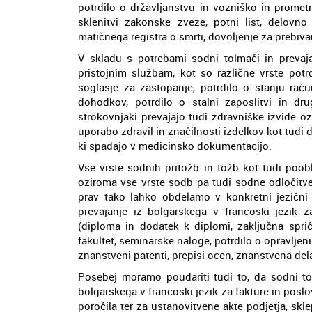
potrdilo o državljanstvu in vozniško in promet
sklenitvi zakonske zveze, potni list, delovn
matičnega registra o smrti, dovoljenje za preb
V skladu s potrebami sodni tolmači in prevajal
pristojnim službam, kot so različne vrste potr
soglasje za zastopanje, potrdilo o stanju raču
dohodkov, potrdilo o stalni zaposlitvi in d
strokovnjaki prevajajo tudi zdravniške izvide o
uporabo zdravil in značilnosti izdelkov kot tud
ki spadajo v medicinsko dokumentacijo.
Vse vrste sodnih pritožb in tožb kot tudi poob
oziroma vse vrste sodb pa tudi sodne odločitve
prav tako lahko obdelamo v konkretni jezični
prevajanje iz bolgarskega v francoski jezik 
(diploma in dodatek k diplomi, zaključna spri
fakultet, seminarske naloge, potrdilo o opravljeni
znanstveni patenti, prepisi ocen, znanstvena de
Posebej moramo poudariti tudi to, da sodni tol
bolgarskega v francoski jezik za fakture in poslo
poročila ter za ustanovitvene akte podjetja, skl