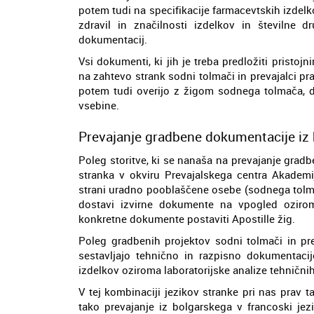
potem tudi na specifikacije farmacevtskih izdel
zdravil in značilnosti izdelkov in številne
dokumentacij.
Vsi dokumenti, ki jih je treba predložiti pristojn
na zahtevo strank sodni tolmači in prevajalci pra
potem tudi overijo z žigom sodnega tolmača, 
vsebine.
Prevajanje gradbene dokumentacije iz 
Poleg storitve, ki se nanaša na prevajanje grad
stranka v okviru Prevajalskega centra Akademi
strani uradno pooblaščene osebe (sodnega tolma
dostavi izvirne dokumente na vpogled ozir
konkretne dokumente postaviti Apostille žig.
Poleg gradbenih projektov sodni tolmači in pre
sestavljajo tehnično in razpisno dokumentacij
izdelkov oziroma laboratorijske analize tehnični
V tej kombinaciji jezikov stranke pri nas prav
tako prevajanje iz bolgarskega v francoski jez