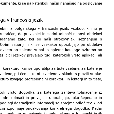
okumente, ki se na katerikoli način nanašajo na poslovanje
ga v francoski jezik
bin iz bolgarskega v francoski jezik, vsakdo, ki mu je
repričan, da prevajalci in sodni tolmači njihovi obdelavi
udarjamo zato, ker so naši strokovnjaki seznanjeni s
ptimisation) in ki se vsekakor uporabljajo pri obdelavi
edvsem na spletne strani in spletne kataloge oziroma na
zličici jezikov prevajajo tudi katerokoli vrsto aplikacij ali
 korekturo, kar se uporablja za tiste vsebine, za katere je
vedeno, pri čemer to ni izvedeno v skladu s pravili stroke.
o izvajajo profesionalni korektorji in lektorji in to tisto,
koli vrsto dogodka, za katerega zahteva tolmačenje iz
sodni tolmači in prevajalci uporabljajo, tako šepetano in
odlagi dostavljenih informacij se sprejme odločitev, ki od
čin izpolnjuje pričakovanja konkretnega dogodka. Kadar
e simultano tolmačenje iz bolgarskega v francoski jezik