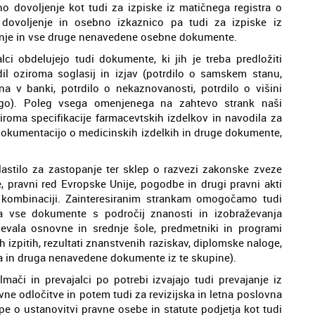
no dovoljenje kot tudi za izpiske iz matičnega registra o
o dovoljenje in osebno izkaznico pa tudi za izpiske iz
ivanje in vse druge nenavedene osebne dokumente.
ci obdelujejo tudi dokumente, ki jih je treba predložiti
dil oziroma soglasij in izjav (potrdilo o samskem stanu,
na v banki, potrdilo o nekaznovanosti, potrdilo o višini
rugo). Poleg vsega omenjenega na zahtevo strank naši
ziroma specifikacije farmacevtskih izdelkov in navodila za
i dokumentacijo o medicinskih izdelkih in druge dokumente,
lastilo za zastopanje ter sklep o razvezi zakonske zveze
, pravni red Evropske Unije, pogodbe in drugi pravni akti
 kombinaciji. Zainteresiranim strankam omogočamo tudi
za vse dokumente s področij znanosti in izobraževanja
čevala osnovne in srednje šole, predmetniki in programi
h izpitih, rezultati znanstvenih raziskav, diplomske naloge,
la in druga nenavedene dokumente iz te skupine).
mači in prevajalci po potrebi izvajajo tudi prevajanje iz
vne odločitve in potem tudi za revizijska in letna poslovna
epe o ustanovitvi pravne osebe in statute podjetja kot tudi