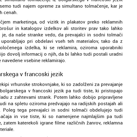
semo tudi najem opreme za simultano tolmačenje, kar je
ih cenah.
očjem marketinga, od vizitk in plakatov preko reklamnih
ošur in katalogov izdelkov ali storitev prav tako lahko
e, da naše stranke vedo, da prevajalci in sodni tolmači
i uporabljajo pri obdelavi vseh teh materialov, tako da z
oločenega izdelka, ki se reklamira, oziroma uporabniki
ijo dovolj informacij o njih, da bi lahko tudi postali uradni
se navedene vsebine reklamirajo.
rskega v francoski jezik
ekipi vrhunske strokovnjake, ki so zadolženi za prevajanje
 bolgarskega v francoski jezik pa tudi tiste, ki pristopajo
skladu z zahtevami strank. Potem lahko dobijo pripravljene
 tudi na spletu oziroma predvajajo na radijskih postajah ali
 Poleg tega prevajalci in sodni tolmači obdelujejo tudi
čaja in vse tiste, ki so namenjene najmlajšim pa tudi
, zatem katerekoli igrane filme različnih žanrov, reklamna
teriale.