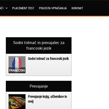
AČI
PLACEMENT TEST
POGOSTA VPRAŠANJA
KONTAKT
Sodni tolmač in prevajalec za
francoski jezik
Sodni tolmač za francoski jezik
Prevajanje
Prevajanje knjig, učbenikov in
revij