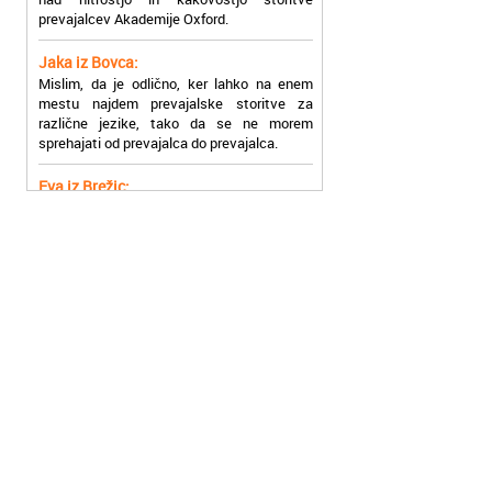
Jaka iz Bovca:
Mislim, da je odlično, ker lahko na enem
mestu najdem prevajalske storitve za
različne jezike, tako da se ne morem
sprehajati od prevajalca do prevajalca.
Eva iz Brežic:
Nujno sem potrebovala prevod v francoski
jezik, na spletu sem našla Oxford, jih
poklicala in v roku nekaj ur sem po
elektronski pošti prejela prevod. Resnično
so izjemni!
Zoran iz Velenja:
Uslužni, hitri in ljubeznivi, za njih imam
samo pohvalne besede!
Anja iz Višnje Gore:
Najboljše prevajalske storitve lahko najdete
prav v Akademiji Oxford! Vsaka čast!
Jure z Vrhnike:
Sodni tolmači iz Akademije Oxford so me