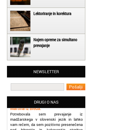
Lektoriranje in korektura
Najem opreme za simultano
prevajanje
Matjaž iz Ajdovščine:
NEWSLETTER
Lahko pohvalim vse zaposlene v Akademiji
Oxford, ker so resnično profesionalni in
prevajalske storitve opravljajo hitro in
učinkoviti.
Martina iz Bleda:
DRUGI O NAS
Potrebovala sem prevajanje iz
madžarskega v slovenski jezik in lahko
vam rečem, da sem pozitivno presenečena
nad hitrostjo in kakovostjo storitve
prevajalcev Akademije Oxford.