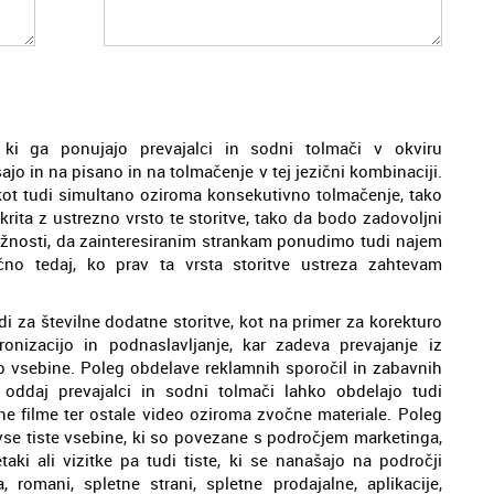
, ki ga ponujajo prevajalci in sodni tolmači v okviru
jo in na pisano in na tolmačenje v tej jezični kombinaciji.
 kot tudi simultano oziroma konsekutivno tolmačenje, tako
rita z ustrezno vrsto te storitve, tako da bodo zadovoljni
ložnosti, da zainteresiranim strankam ponudimo tudi najem
čno tedaj, ko prav ta vrsta storitve ustreza zahtevam
di za številne dodatne storitve, kot na primer za korekturo
onizacijo in podnaslavljanje, kar zadeva prevajanje iz
eo vsebine. Poleg obdelave reklamnih sporočil in zabavnih
t oddaj prevajalci in sodni tolmači lahko obdelajo tudi
ne filme ter ostale video oziroma zvočne materiale. Poleg
 vse tiste vsebine, ki so povezane s področjem marketinga,
taki ali vizitke pa tudi tiste, ki se nanašajo na področji
a, romani, spletne strani, spletne prodajalne, aplikacije,