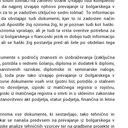
n sodni tolmači na zahtevo strank izvajajo tudi kompletno
a najprej izvajajo njihovo prevajanje iz bolgarskega v
n za to je zadolžen izključno sodni tolmač. To informacijo
 da obstajajo tudi dokumenti, kjer to ni zadosten način
di Apostille žig oziroma žig, ki je poznan tudi kot haški.
ziroma vprašajo, ali je tudi ta vrsta overitve potrebna za
iz bolgarskega v francoski jezik in dobijo tudi informacijo
ali se haški žig postavlja pred ali šele po obdelavi tega
kumente s področij znanosti in izobraževanja (zaključna
n, potrdila o rednem šolanju, diploma in dodatek k diplomi,
znanstvenih raziskav, diplomske in seminarske naloge,
), toda prav tako izvajajo prevajanje iz bolgarskega v
lovne dokumente vseh vrst (potni list, potrdilo o stalnem
no dovoljenje, izpiski iz matičnega registra o rojstvu,
piski iz matičnega registra o smrti in o sklenitvi zakonske
tanovitveni akt podjetja, statut podjetja, finančna in letna
ziroma vse dokumente, ki sestavljajo, tako tehnično in
kar se nanaša predvsem na prevajanje iz bolgarskega v
ijske analize tehničnih vzorcev ter na gradbene projekte in