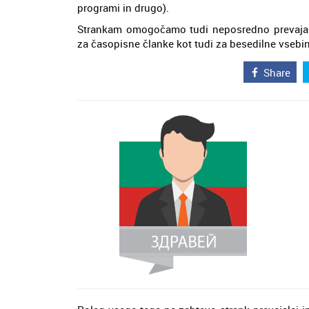
programi in drugo).
Strankam omogočamo tudi neposredno prevajanj
za časopisne članke kot tudi za besedilne vsebi
Share