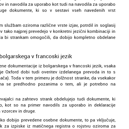
kov in navodila za uporabo kot tudi na navodila za uporabo
 druge dokumente, ki so v sestavi vseh navedenih vrst
im službam oziroma različne vrste izjav, potrdil in soglasij
v tako najprej prevedejo v konkretni jezični kombinaciji in
da bi strankam omogočili, da dobijo kompletno obdelane
bolgarskega v francoski jezik
bene dokumentacije iz bolgarskega v francoski jezik, vsaka
je Oxford dobi tudi overitev izdelanega prevoda in to s
ča). Toda v tem primeru je dolžnost stranke, da vsekakor
oma se predhodno pozanima o tem, ali je potrebno na
vajalci na zahtevo strank obdelujejo tudi dokumente, ki
o, kot so na primer navodils za uporabo in deklaracije
h vzorcev in druge.
 tako dobijo prevedene osebne dokumente, to pa vključuje,
ik za izpiske iz matičnega registra o rojstvu oziroma za