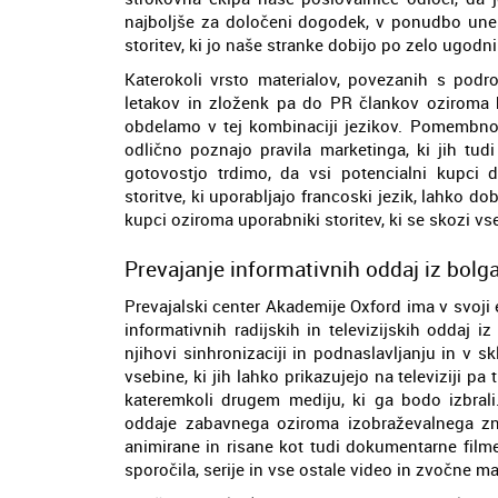
najboljše za določeni dogodek, v ponudbo une
storitev, ki jo naše stranke dobijo po zelo ugodn
Katerokoli vrsto materialov, povezanih s podr
letakov in zloženk pa do PR člankov oziroma br
obdelamo v tej kombinaciji jezikov. Pomembno j
odlično poznajo pravila marketinga, ki jih tud
gotovostjo trdimo, da vsi potencialni kupci d
storitve, ki uporabljajo francoski jezik, lahko dob
kupci oziroma uporabniki storitev, ki se skozi v
Prevajanje informativnih oddaj iz bolga
Prevajalski center Akademije Oxford ima v svoji 
informativnih radijskih in televizijskih oddaj iz
njihovi sinhronizaciji in podnaslavljanju in v 
vsebine, ki jih lahko prikazujejo na televiziji pa
kateremkoli drugem mediju, ki ga bodo izbrali.
oddaje zabavnega oziroma izobraževalnega zna
animirane in risane kot tudi dokumentarne filme
sporočila, serije in vse ostale video in zvočne ma