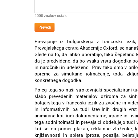
2000
znakov ostalo.
Prevedi
Prevajanje iz bolgarskega v francoski jezik
Prevajalskega centra Akademije Oxford, se nanaša
Glede na to, da lahko uporabijo, tako šepetano
da je predvideno, da bo vsaka vrsta dogodka pok
in naročniki in udeleženci. Prav tako smo v pri
opreme za simultano tolmačenje, toda izklju
konkretnega dogodka.
Poleg tega so naši strokovnjaki specializirani tu
slabo prevedenih materialov oziroma za sinhr
bolgarskega v francoski jezik za zvočne in vid
in informativnih pa tudi številnih drugih vrs
animirane kot tudi dokumentarne, igrane in risa
tega sodni tolmači in prevajalci obdelujejo tudi
kot so na primer plakati, reklamne zloženke, le
književnosti in spleta (proza, poezija, beletrij