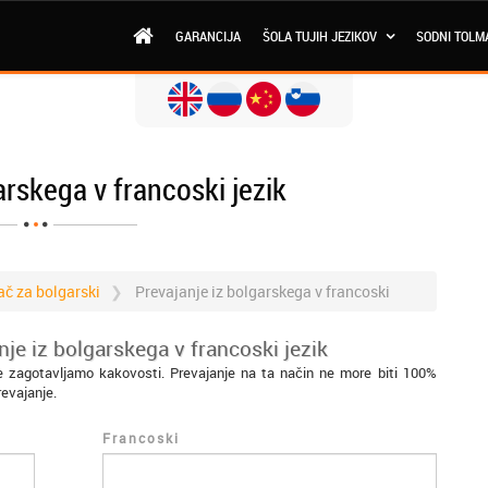
GARANCIJA
ŠOLA TUJIH JEZIKOV
SODNI TOLM
arskega v francoski jezik
ač za bolgarski
Prevajanje iz bolgarskega v francoski
je iz bolgarskega v francoski jezik
ne zagotavljamo kakovosti. Prevajanje na ta način ne more biti 100%
revajanje.
Francoski