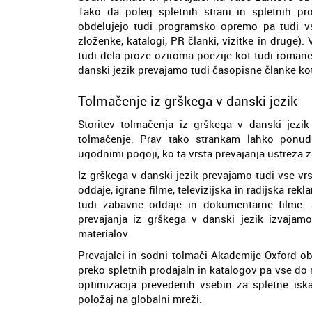
Tako da poleg spletnih strani in spletnih pro
obdelujejo tudi programsko opremo pa tudi vse
zloženke, katalogi, PR članki, vizitke in druge
tudi dela proze oziroma poezije kot tudi roman
danski jezik prevajamo tudi časopisne članke kot t
Tolmačenje iz grškega v danski jezik
Storitev tolmačenja iz grškega v danski jezi
tolmačenje. Prav tako strankam lahko ponu
ugodnimi pogoji, ko ta vrsta prevajanja ustreza 
Iz grškega v danski jezik prevajamo tudi vse vr
oddaje, igrane filme, televizijska in radijska rek
tudi zabavne oddaje in dokumentarne filme. S
prevajanja iz grškega v danski jezik izvajamo
materialov.
Prevajalci in sodni tolmači Akademije Oxford obd
preko spletnih prodajaln in katalogov pa vse do ra
optimizacija prevedenih vsebin za spletne iska
položaj na globalni mreži.