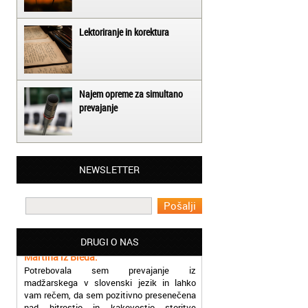
Lektoriranje in korektura
Najem opreme za simultano
prevajanje
Matjaž iz Ajdovščine:
NEWSLETTER
Lahko pohvalim vse zaposlene v Akademiji
Oxford, ker so resnično profesionalni in
prevajalske storitve opravljajo hitro in
učinkoviti.
Martina iz Bleda:
DRUGI O NAS
Potrebovala sem prevajanje iz
madžarskega v slovenski jezik in lahko
vam rečem, da sem pozitivno presenečena
nad hitrostjo in kakovostjo storitve
prevajalcev Akademije Oxford.