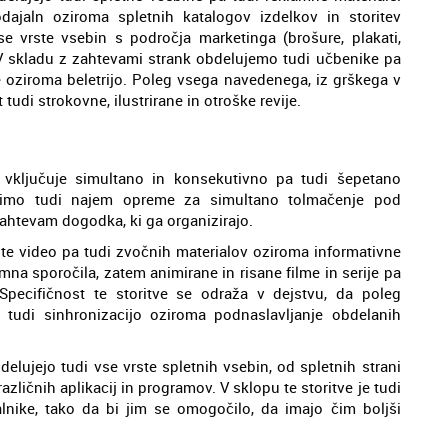
dajaln oziroma spletnih katalogov izdelkov in storitev
 vrste vsebin s področja marketinga (brošure, plakati,
). V skladu z zahtevami strank obdelujemo tudi učbenike pa
e oziroma beletrijo. Poleg vsega navedenega, iz grškega v
udi strokovne, ilustrirane in otroške revije.
k vključuje simultano in konsekutivno pa tudi šepetano
dimo tudi najem opreme za simultano tolmačenje pod
zahtevam dogodka, ki ga organizirajo.
ste video pa tudi zvočnih materialov oziroma informativne
lamna sporočila, zatem animirane in risane filme in serije pa
pecifičnost te storitve se odraža v dejstvu, da poleg
 tudi sinhronizacijo oziroma podnaslavljanje obdelanih
elujejo tudi vse vrste spletnih vsebin, od spletnih strani
zličnih aplikacij in programov. V sklopu te storitve je tudi
lnike, tako da bi jim se omogočilo, da imajo čim boljši