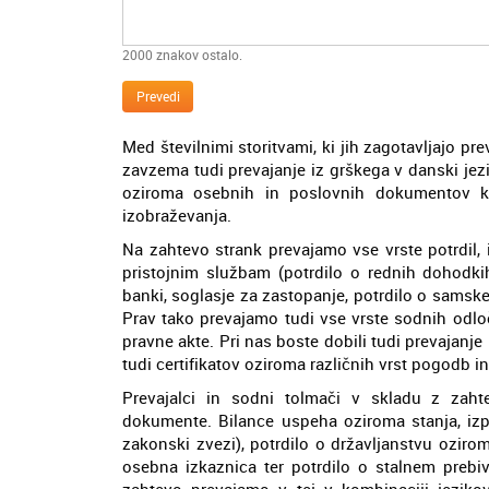
2000
znakov ostalo.
Prevedi
Med številnimi storitvami, ki jih zagotavljajo p
zavzema tudi prevajanje iz grškega v danski jez
oziroma osebnih in poslovnih dokumentov k
izobraževanja.
Na zahtevo strank prevajamo vse vrste potrdil, 
pristojnim službam (potrdilo o rednih dohodkih
banki, soglasje za zastopanje, potrdilo o samske
Prav tako prevajamo tudi vse vrste sodnih odloč
pravne akte. Pri nas boste dobili tudi prevajanj
tudi certifikatov oziroma različnih vrst pogodb in
Prevajalci in sodni tolmači v skladu z zah
dokumente. Bilance uspeha oziroma stanja, izpis
zakonski zvezi), potrdilo o državljanstvu oziroma
osebna izkaznica ter potrdilo o stalnem prebi