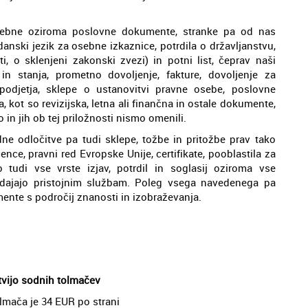
 osebne oziroma poslovne dokumente, stranke pa od nas
anski jezik za osebne izkaznice, potrdila o državljanstvu,
ti, o sklenjeni zakonski zvezi) in potni list, čeprav naši
in stanja, prometno dovoljenje, fakture, dovoljenje za
t podjetja, sklepe o ustanovitvi pravne osebe, poslovne
, kot so revizijska, letna ali finančna in ostale dokumente,
in jih ob tej priložnosti nismo omenili.
ne odločitve pa tudi sklepe, tožbe in pritožbe prav tako
ence, pravni red Evropske Unije, certifikate, pooblastila za
tudi vse vrste izjav, potrdil in soglasij oziroma vse
redajajo pristojnim službam. Poleg vsega navedenega pa
mente s področij znanosti in izobraževanja.
itvijo sodnih tolmačev
olmača je 34 EUR po strani