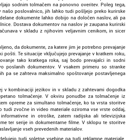
avljajo sodnim tolmačem na ponovno overitev. Poleg tega,
našo poslovalnico, jih lahko tudi pošljejo preko kurirske
bdelane dokumente lahko dobijo na določen naslov, ali pa
lnice. Dostava dokumentov na naslov je zaupana kurirski
aračunava v skladu z njihovim veljavnim cenikom, in sicer
voljeno, da dokumente, za katere jim je potrebno prevajanje
i pošti. Te situacije vključujejo prevajanje v kratkem roku,
vanje tako kratkega roka, saj bodo prevajalci in sodni
lavo poslanih dokumentov. V vsakem primeru so stranke
njih pa se zahteva maksimalno spoštovanje postavljenega
tej v kombinaciji jezikov in v skladu z zahtevami dogodka
epetano tolmačenje. V okviru ponudbe za tolmačenje iz
em opreme za simultano tolmačenje, ko ta vrsta storitve
tudi zvočne in video materiale oziroma vse vrste oddaj,
nformativne in otroške, zatem radijska ali televizijska
lme ter serije in dokumentarne filme. V sklopu te storitve
slavljanje vseh prevedenih materialov.
delujejo tudi spletne vsebine pa tudi reklamne materiale.