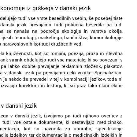
ekonomije iz grškega v danski jezik
delujejo tudi vse vrste besedilnih vsebin, še posebej tiste
danski jezik prevajamo tudi politična besedila pa tudi
ema se nanaša na področje ekologije in varstva okolja,
cijskih tehnologij, marketinga, bančništva, komunikologije
o naravoslovnih kot tudi družbenih ved.
a književnosti, kot so romani, poezija, proza in številna
rank strank obdelujejo tudi vse materiale, ki so povezani s
pa lahko dobite prevajanje reklamnih zloženk, plakatov,
a v danski jezik pa prevajamo celo vizitke. Specializirani
ih je nekdo že prevedel v tej v kombinaciji jezikov, toda ni
izvajajo korektorji in lektorji, ki so prav tako člani ekipe
v danski jezik
ega v danski jezik, izvajamo pa tudi njihovo overitev z
tudi vse ostale dokumente, ki sestavljajo medicinsko,
entacijo, kot so navodila za uporabo, specifikacije
racije izdelkov ter dokumentacija o medicinskih izdelkih in