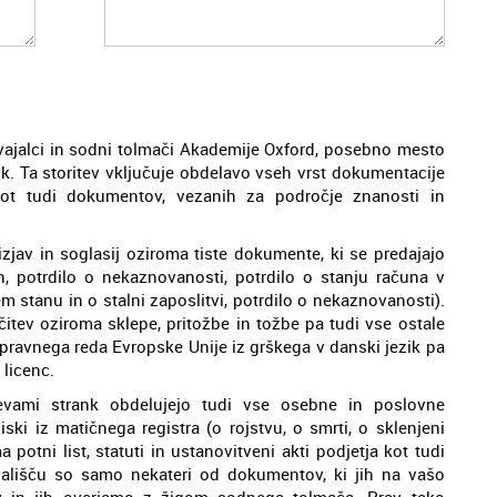
revajalci in sodni tolmači Akademije Oxford, posebno mesto
ik. Ta storitev vključuje obdelavo vseh vrst dokumentacije
ot tudi dokumentov, vezanih za področje znanosti in
izjav in soglasij oziroma tiste dokumente, ki se predajajo
, potrdilo o nekaznovanosti, potrdilo o stanju računa v
m stanu in o stalni zaposlitvi, potrdilo o nekaznovanosti).
itev oziroma sklepe, pritožbe in tožbe pa tudi vse ostale
e pravnega reda Evropske Unije iz grškega v danski jezik pa
 licenc.
tevami strank obdelujejo tudi vse osebne in poslovne
ki iz matičnega registra (o rojstvu, o smrti, o sklenjeni
 potni list, statuti in ustanovitveni akti podjetja kot tudi
vališču so samo nekateri od dokumentov, ki jih na vašo