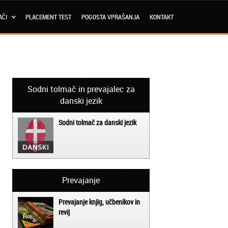
AČI
PLACEMENT TEST
POGOSTA VPRAŠANJA
KONTAKT
Sodni tolmač in prevajalec za
danski jezik
Sodni tolmač za danski jezik
Prevajanje
Prevajanje knjig, učbenikov in
revij