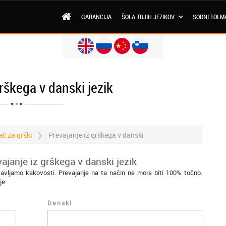
GARANCIJA
ŠOLA TUJIH JEZIKOV
SODNI TOLM
grškega v danski jezik
č za grški
Prevajanje iz grškega v danski
ajanje iz grškega v danski jezik
tavljamo kakovosti. Prevajanje na ta način ne more biti 100% točno.
je.
Danski