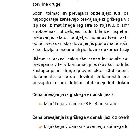
številne druge.
Sodni tolmači in prevajalci obdelujejo tudi
najpogosteje zahtevajo prevajanje iz grškega v d
izpiske iz matičnega registra (o rojstvu, o smr
strokovnjaki obdelujejo tudi: bilance uspeha 
prebivanje, statut podjetja, ustanovitveni ak
odločitve, vozniško dovoljenje, poslovna poročila
ki sestavljajo osebno ali poslovno dokumentacijo 
Sklepe o razvezi zakonske zveze ter ostale sod
prevajamo v tej v kombinaciji jezikov kot tudi lic
zastopanje in druge pravne akte. Obdelujemo 
dokumente, ki se ob številnih priložnostih p
prevajalci in sodni tolmači obdelujejo tudi doku
Cena prevajanja iz grškega v danski jezik
Iz grškega v danski 28 EUR po strani
Cena prevajanja iz grškega v danski jezik z over
Iz grškega v danski z overitvijo sodnega t