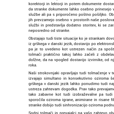
korektorji in lektorji in potem dokumente dost
da stranke dokumente lahko osebno prinesejo v 
službe ali pa s priporočeno poštno pošiljko. O
jih prevzamejo osebno v prostorih naše poslova
službi in predstavlja dodatno storitev, ki se z
neposredno od stranke.
Obstajajo tudi tiste situacije ko je strankam do
iz grškega v danski jezik, dostavijo po elektronsk
pa je to uvedeno kot ustrezen način za spošto
tolmači praktično takoj lahko začeli z obde
dolžne, da na vpogled dostavijo izvirnike, od 
roka.
Naši strokovnjaki opravljajo tudi tolmačenje v 
izvajajo simultano in konsekutivno oziroma š
grškega v danski jezik lahko ponudimo tudi naj
ustreza zahtevam dogodka. Prav tako prevajamo 
tako zabavne kot tudi izobraževalne pa tudi i
sporočila oziroma igrane, animirane in risane fi
stranke dobijo tudi sinhronizacijo oziroma podna
Sodni tolmači in prevajalci na vašo zahtevo ob