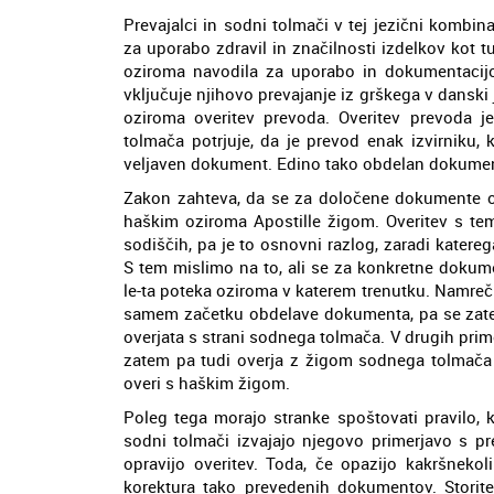
Prevajalci in sodni tolmači v tej jezični kombin
za uporabo zdravil in značilnosti izdelkov kot t
oziroma navodila za uporabo in dokumentacijo
vključuje njihovo prevajanje iz grškega v danski 
oziroma overitev prevoda. Overitev prevoda
tolmača potrjuje, da je prevod enak izvirniku
veljaven dokument. Edino tako obdelan dokument 
Zakon zahteva, da se za določene dokumente opr
haškim oziroma Apostille žigom. Overitev s te
sodiščih, pa je to osnovni razlog, zaradi katere
S tem mislimo na to, ali se za konkretne dokum
le-ta poteka oziroma v katerem trenutku. Namreč
samem začetku obdelave dokumenta, pa se zate
overjata s strani sodnega tolmača. V drugih prim
zatem pa tudi overja z žigom sodnega tolmača 
overi s haškim žigom.
Poleg tega morajo stranke spoštovati pravilo, 
sodni tolmači izvajajo njegovo primerjavo s pr
opravijo overitev. Toda, če opazijo kakršnekol
korektura tako prevedenih dokumentov. Storite