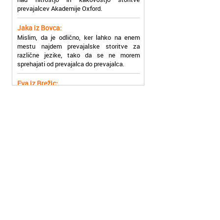
Jaka iz Bovca:
Mislim, da je odlično, ker lahko na enem
mestu najdem prevajalske storitve za
različne jezike, tako da se ne morem
sprehajati od prevajalca do prevajalca.
Eva iz Brežic:
Nujno sem potrebovala prevod v francoski
jezik, na spletu sem našla Oxford, jih
poklicala in v roku nekaj ur sem po
elektronski pošti prejela prevod. Resnično
so izjemni!
Zoran iz Velenja:
Uslužni, hitri in ljubeznivi, za njih imam
samo pohvalne besede!
Anja iz Višnje Gore:
Najboljše prevajalske storitve lahko najdete
prav v Akademiji Oxford! Vsaka čast!
Jure z Vrhnike:
Sodni tolmači iz Akademije Oxford so me