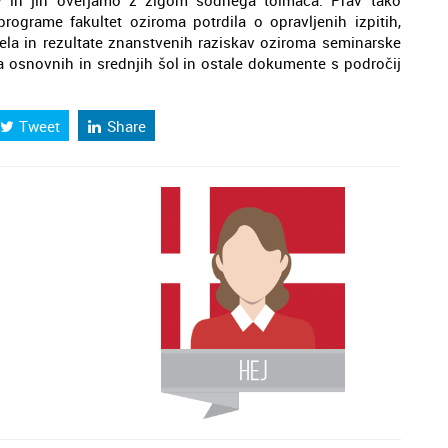
ov in jih overjamo z žigom sodnega tolmača. Prav tako
ograme fakultet oziroma potrdila o opravljenih izpitih,
ela in rezultate znanstvenih raziskav oziroma seminarske
a osnovnih in srednjih šol in ostale dokumente s področij
Tweet
Share