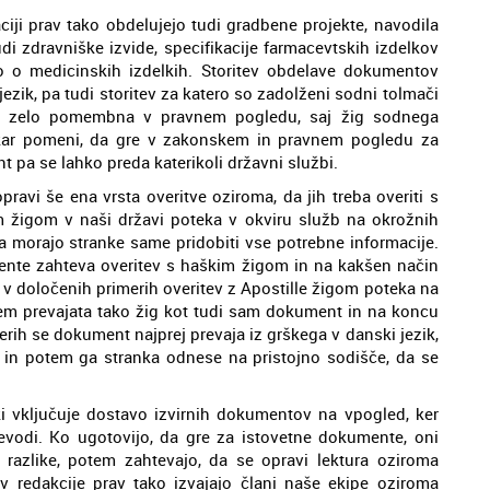
aciji prav tako obdelujejo tudi gradbene projekte, navodila
udi zdravniške izvide, specifikacije farmacevtskih izdelkov
 o medicinskih izdelkih. Storitev obdelave dokumentov
jezik, pa tudi storitev za katero so zadolženi sodni tolmači
 je zelo pomembna v pravnem pogledu, saj žig sodnega
, kar pomeni, da gre v zakonskem in pravnem pogledu za
pa se lahko preda katerikoli državni službi.
avi še ena vrsta overitve oziroma, da jih treba overiti s
m žigom v naši državi poteka v okviru služb na okrožnih
ga morajo stranke same pridobiti vse potrebne informacije.
ente zahteva overitev s haškim žigom in na kakšen način
 v določenih primerih overitev z Apostille žigom poteka na
m prevajata tako žig kot tudi sam dokument in na koncu
erih se dokument najprej prevaja iz grškega v danski jezik,
in potem ga stranka odnese na pristojno sodišče, da se
ki vključuje dostavo izvirnih dokumentov na vpogled, ker
evodi. Ko ugotovijo, da gre za istovetne dokumente, oni
i razlike, potem zahtevajo, da se opravi lektura oziroma
v redakcije prav tako izvajajo člani naše ekipe oziroma