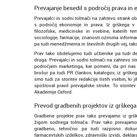
Prevajanje besedil s področij prava in 
Prevajalci in sodni tolmači na zahtevo strank ob
s področij ekonomije in prava. Iz grškega v 
filozofske, medicinske in vsebine, katerih t
sociologije, farmacije, znanosti oziroma informa
pa tudi menedžmenta in številnih drugih vej, tak
Prav tako obdelujemo tudi učbenike pa tudi del
druga. Prevajalci in sodni tolmači na zahtevo st
področjem marketinga, kar pomeni, da pri nas 
brošur pa tudi PR člankov, katalogov, iz grškeg
smo tudi za storitev redakcije tistih vsebin, ki j
spoštoval pravil prevajalske stroke. To storitev 
Akademije Oxford.
Prevod gradbenih projektov iz grškega 
Gradbene projekte prav tako prevajamo iz gršk
žigom sodnega tolmača. Prav tako prevajamo 
gradbeno, tehnično pa tudi razpisno dokum
farmacevtskih izdelkov, zdravniški izvidi, dekla