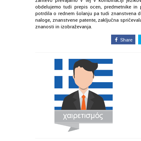
zahtevo prevajamo v tej v kombinaciji jezik
obdelujemo tudi prepis ocen, predmetnike in pr
potrdila o rednem šolanju pa tudi znanstvena d
naloge, znanstvene patente, zaključna spričeval
znanosti in izobraževanja.
Share