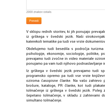
2000
znakov ostalo.
Prevedi
V sklopu rednih storitev, ki jih ponujajo prevajal
iz grškega v švedski jezik. Naši strokovnjak
katerekoli tematike pa tudi vse vrste dokumentov
Obdelujemo tudi besedila s področja turizma e
psihologije, ekonomije, sociologije, politike, 
prevajamo tudi zvočne in video materiale oziroma
ponujamo pa vam tudi njihovo podnaslavljanje in
Iz grškega v švedski jezik prevajamo tudi spl
programsko opremo pa tudi vse vrste književnih
oziroma časopisne članke. Na vašo zahtevo p
brošure, kataloge, PR članke, kot tudi plakate
tolmačenje iz grškega v švedski jezik. Poleg 
šepetano tolmačenje, v skladu z zahtevami
simultano tolmačenje.