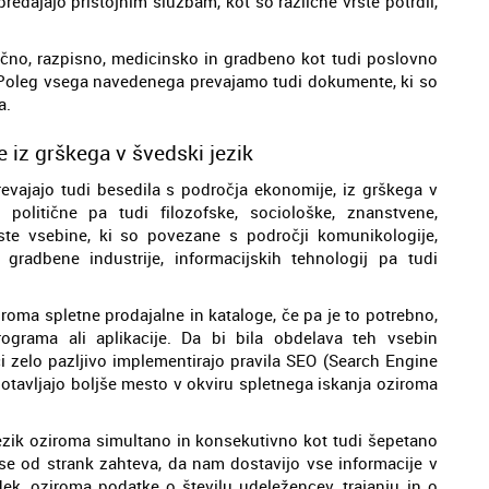
redajajo pristojnim službam, kot so različne vrste potrdil,
nično, razpisno, medicinsko in gradbeno kot tudi poslovno
Poleg vsega navedenega prevajamo tudi dokumente, ki so
a.
 iz grškega v švedski jezik
revajajo tudi besedila s področja ekonomije, iz grškega v
politične pa tudi filozofske, sociološke, znanstvene,
ste vsebine, ki so povezane s področji komunikologije,
gradbene industrije, informacijskih tehnologij pa tudi
roma spletne prodajalne in kataloge, če pa je to potrebno,
rograma ali aplikacije. Da bi bila obdelava teh vsebin
i zelo pazljivo implementirajo pravila SEO (Search Engine
otavljajo boljše mesto v okviru spletnega iskanja oziroma
jezik oziroma simultano in konsekutivno kot tudi šepetano
 se od strank zahteva, da nam dostavijo vse informacije v
k, oziroma podatke o številu udeležencev, trajanju in o