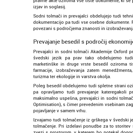
pravne akte oziroma vse tiste dokumente, ki se p
izjav in soglasij.
Sodni tolmači in prevajalci obdelujejo tudi teh
dokumentacijo pa tudi vse osebne dokumente. 
povezani s področjema znanosti in izobraževanj
Prevajanje besedil s področij ekonomije
Prevajalci in sodni tolmači Akademije Oxford p
švedski jezik pa prav tako obdelujemo tudi 
marketinške in druge vrste besedil oziroma ti
farmacije, izobraževanja zatem menedžmenta, 
turizma ter ekologije in varstva okolja.
Poleg besedil obdelujemo tudi spletne strani ozi
pa opravljamo tudi prevajanje kateregakoli p
maksimalno uspešna, prevajalci in sodni tolmač
Optimisation), s čimer prevedenim vsebinam zag
pojavljanje v samem vrhu.
Izvajamo tudi tolmačenje iz grškega v švedski 
tolmačenje. Pri izdelavi ponudbe za to storitev
zvezi s prostorom, v katerem bo potekal dogode