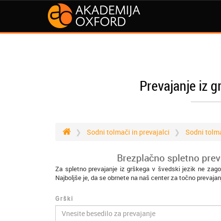
Prevajanje iz g
Sodni tolmači in prevajalci
Sodni tolma
Brezplačno spletno preva
Za spletno prevajanje iz grškega v švedski jezik ne zago
Najboljše je, da se obrnete na naš center za točno prevajan
Grški