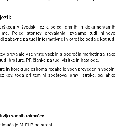
jezik
 grškega v švedski jezik, poleg igranih in dokumentarnih
lme. Poleg storitev prevajanja izvajamo tudi njihovo
di zabavne pa tudi informativne in otroške oddaje kot tudi
tev prevajajo vse vrste vsebin s področja marketinga, tako
udi brošure, PR članke pa tudi vizitke in kataloge.
ure in korekture oziroma redakcije vseh prevedenih vsebin,
jezikov, toda pri tem ni spoštoval pravil stroke, pa lahko
ritvijo sodnih tolmačev
tolmača je 31 EUR po strani