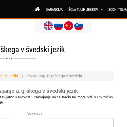
GARANCIJA
ŠOLA TUJIH JEZIKOV
SODNI TOLM
rškega v švedski jezik
č za grški
Prevajanje iz grškega v švedski
janje iz grškega v švedski jezik
tavljamo kakovosti. Prevajanje na ta način ne more biti 100% točno.
je.
Švedski