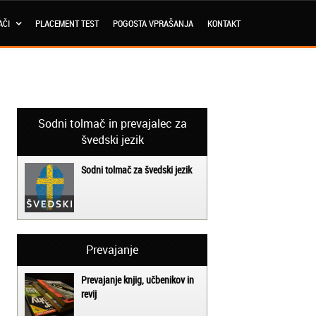
AČI
PLACEMENT TEST
POGOSTA VPRAŠANJA
KONTAKT
Sodni tolmač in prevajalec za
švedski jezik
Sodni tolmač za švedski jezik
Prevajanje
Prevajanje knjig, učbenikov in
revij