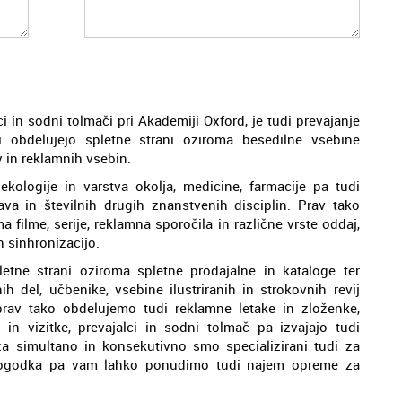
ci in sodni tolmači pri Akademiji Oxford, je tudi prevajanje
i obdelujejo spletne strani oziroma besedilne vsebine
 in reklamnih vsebin.
kologije in varstva okolja, medicine, farmacije pa tudi
prava in številnih drugih znanstvenih disciplin. Prav tako
 filme, serije, reklamna sporočila in različne vrste oddaj,
 sinhronizacijo.
etne strani oziroma spletne prodajalne in kataloge ter
 del, učbenike, vsebine ilustriranih in strokovnih revij
rav tako obdelujemo tudi reklamne letake in zloženke,
 in vizitke, prevajalci in sodni tolmač pa izvajajo tudi
za simultano in konsekutivno smo specializirani tudi za
 dogodka pa vam lahko ponudimo tudi najem opreme za