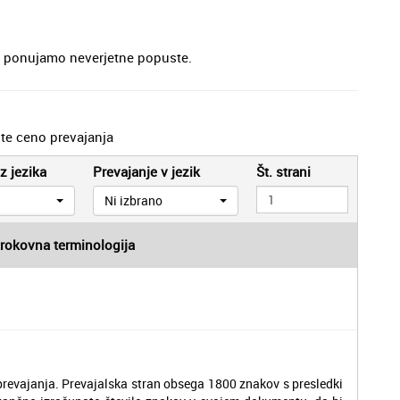
je, ponujamo neverjetne popuste.
jte ceno prevajanja
z jezika
Prevajanje v jezik
Št. strani
Ni izbrano
trokovna terminologija
revajanja. Prevajalska stran obsega 1800 znakov s presledki