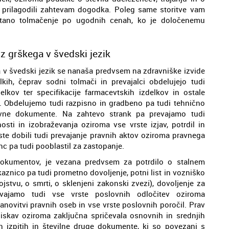
o prilagodili zahtevam dogodka. Poleg same storitve vam
tano tolmačenje po ugodnih cenah, ko je določenemu
z grškega v švedski jezik
 v švedski jezik se nanaša predvsem na zdravniške izvide
ih, čeprav sodni tolmači in prevajalci obdelujejo tudi
elkov ter specifikacije farmacevtskih izdelkov in ostale
 Obdelujemo tudi razpisno in gradbeno pa tudi tehnično
vne dokumente. Na zahtevo strank pa prevajamo tudi
ti in izobraževanja oziroma vse vrste izjav, potrdil in
ste dobili tudi prevajanje pravnih aktov oziroma pravnega
enc pa tudi pooblastil za zastopanje.
dokumentov, je vezana predvsem za potrdilo o stalnem
kaznico pa tudi prometno dovoljenje, potni list in vozniško
ojstvu, o smrti, o sklenjeni zakonski zvezi), dovoljenje za
evajamo tudi vse vrste poslovnih odločitev oziroma
tanovitvi pravnih oseb in vse vrste poslovnih poročil. Prav
iskav oziroma zaključna spričevala osnovnih in srednjih
ih izpitih in številne druge dokumente, ki so povezani s