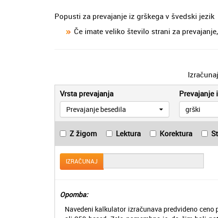
Popusti za prevajanje iz grškega v švedski jezik
Če imate veliko število strani za prevajan
Izračuna
Vrsta prevajanja
Prevajanje i
Prevajanje besedila
grški
Z žigom
Lektura
Korektura
S
IZRAČUNAJ
Opomba:
Navedeni kalkulator izračunava predvideno ceno p