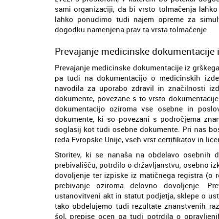
sami organizaciji, da bi vrsto tolmačenja lahk
lahko ponudimo tudi najem opreme za simul
dogodku namenjena prav ta vrsta tolmačenje.
Prevajanje medicinske dokumentacije i
Prevajanje medicinske dokumentacije iz grškega
pa tudi na dokumentacijo o medicinskih izdelk
navodila za uporabo zdravil in značilnosti izd
dokumente, povezane s to vrsto dokumentacije.
dokumentacijo oziroma vse osebne in poslo
dokumente, ki so povezani s področjema znanos
soglasij kot tudi osebne dokumente. Pri nas bo
reda Evropske Unije, vseh vrst certifikatov in lic
Storitev, ki se nanaša na obdelavo osebnih 
prebivališču, potrdilo o državljanstvu, osebno iz
dovoljenje ter izpiske iz matičnega registra (o r
prebivanje oziroma delovno dovoljenje. Pr
ustanovitveni akt in statut podjetja, sklepe o us
tako obdelujemo tudi rezultate znanstvenih raz
šol, prepise ocen pa tudi potrdila o opravljen