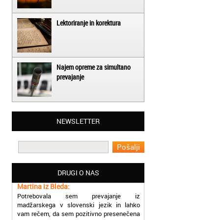
Lektoriranje in korektura
Najem opreme za simultano
prevajanje
Matjaž iz Ajdovščine:
NEWSLETTER
Lahko pohvalim vse zaposlene v Akademiji
Oxford, ker so resnično profesionalni in
prevajalske storitve opravljajo hitro in
učinkoviti.
DRUGI O NAS
Martina iz Bleda:
Potrebovala sem prevajanje iz
madžarskega v slovenski jezik in lahko
vam rečem, da sem pozitivno presenečena
nad hitrostjo in kakovostjo storitve
prevajalcev Akademije Oxford.