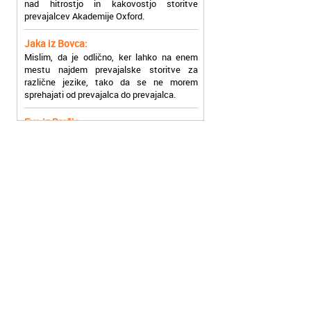
Jaka iz Bovca:
Mislim, da je odlično, ker lahko na enem
mestu najdem prevajalske storitve za
različne jezike, tako da se ne morem
sprehajati od prevajalca do prevajalca.
Eva iz Brežic:
Nujno sem potrebovala prevod v francoski
jezik, na spletu sem našla Oxford, jih
poklicala in v roku nekaj ur sem po
elektronski pošti prejela prevod. Resnično
so izjemni!
Zoran iz Velenja:
Uslužni, hitri in ljubeznivi, za njih imam
samo pohvalne besede!
Anja iz Višnje Gore:
Najboljše prevajalske storitve lahko najdete
prav v Akademiji Oxford! Vsaka čast!
Jure z Vrhnike: