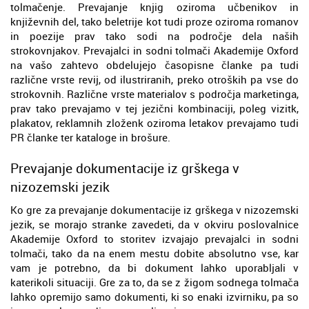
tolmačenje. Prevajanje knjig oziroma učbenikov in
književnih del, tako beletrije kot tudi proze oziroma romanov
in poezije prav tako sodi na področje dela naših
strokovnjakov. Prevajalci in sodni tolmači Akademije Oxford
na vašo zahtevo obdelujejo časopisne članke pa tudi
različne vrste revij, od ilustriranih, preko otroških pa vse do
strokovnih. Različne vrste materialov s področja marketinga,
prav tako prevajamo v tej jezični kombinaciji, poleg vizitk,
plakatov, reklamnih zloženk oziroma letakov prevajamo tudi
PR članke ter kataloge in brošure.
Prevajanje dokumentacije iz grškega v
nizozemski jezik
Ko gre za prevajanje dokumentacije iz grškega v nizozemski
jezik, se morajo stranke zavedeti, da v okviru poslovalnice
Akademije Oxford to storitev izvajajo prevajalci in sodni
tolmači, tako da na enem mestu dobite absolutno vse, kar
vam je potrebno, da bi dokument lahko uporabljali v
katerikoli situaciji. Gre za to, da se z žigom sodnega tolmača
lahko opremijo samo dokumenti, ki so enaki izvirniku, pa so