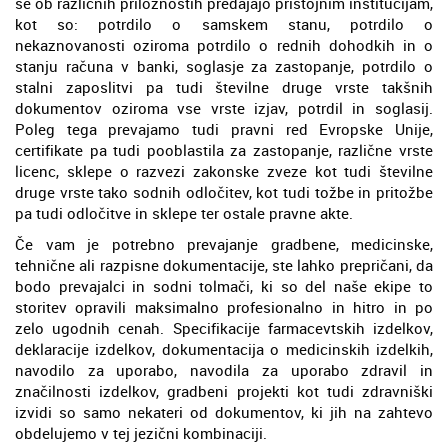
se ob različnih priložnostih predajajo pristojnim institucijam,
kot so: potrdilo o samskem stanu, potrdilo o
nekaznovanosti oziroma potrdilo o rednih dohodkih in o
stanju računa v banki, soglasje za zastopanje, potrdilo o
stalni zaposlitvi pa tudi številne druge vrste takšnih
dokumentov oziroma vse vrste izjav, potrdil in soglasij.
Poleg tega prevajamo tudi pravni red Evropske Unije,
certifikate pa tudi pooblastila za zastopanje, različne vrste
licenc, sklepe o razvezi zakonske zveze kot tudi številne
druge vrste tako sodnih odločitev, kot tudi tožbe in pritožbe
pa tudi odločitve in sklepe ter ostale pravne akte.
Če vam je potrebno prevajanje gradbene, medicinske,
tehnične ali razpisne dokumentacije, ste lahko prepričani, da
bodo prevajalci in sodni tolmači, ki so del naše ekipe to
storitev opravili maksimalno profesionalno in hitro in po
zelo ugodnih cenah. Specifikacije farmacevtskih izdelkov,
deklaracije izdelkov, dokumentacija o medicinskih izdelkih,
navodilo za uporabo, navodila za uporabo zdravil in
značilnosti izdelkov, gradbeni projekti kot tudi zdravniški
izvidi so samo nekateri od dokumentov, ki jih na zahtevo
obdelujemo v tej jezični kombinaciji.