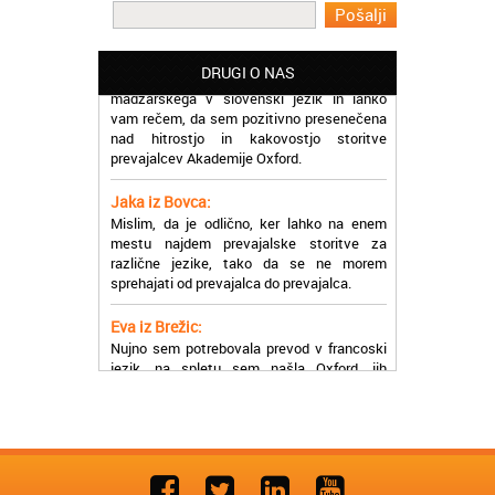
Martina iz Bleda:
Potrebovala sem prevajanje iz
madžarskega v slovenski jezik in lahko
DRUGI O NAS
vam rečem, da sem pozitivno presenečena
nad hitrostjo in kakovostjo storitve
prevajalcev Akademije Oxford.
Jaka iz Bovca:
Mislim, da je odlično, ker lahko na enem
mestu najdem prevajalske storitve za
različne jezike, tako da se ne morem
sprehajati od prevajalca do prevajalca.
Eva iz Brežic:
Nujno sem potrebovala prevod v francoski
jezik, na spletu sem našla Oxford, jih
poklicala in v roku nekaj ur sem po
elektronski pošti prejela prevod. Resnično
so izjemni!
Zoran iz Velenja:
Uslužni, hitri in ljubeznivi, za njih imam
samo pohvalne besede!