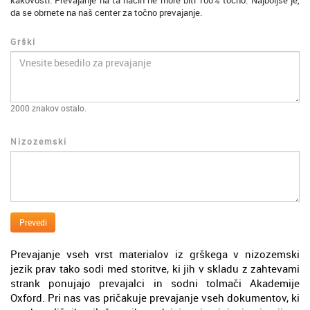
kakovosti. Prevajanje na ta način ne more biti 100% točno. Najboljše je,
da se obrnete na naš center za točno prevajanje.
Grški
2000
znakov ostalo.
Nizozemski
Prevedi
Prevajanje vseh vrst materialov iz grškega v nizozemski
jezik prav tako sodi med storitve, ki jih v skladu z zahtevami
strank ponujajo prevajalci in sodni tolmači Akademije
Oxford. Pri nas vas pričakuje prevajanje vseh dokumentov, ki