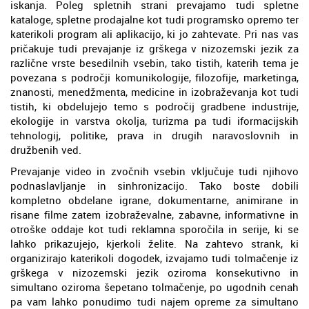
iskanja. Poleg spletnih strani prevajamo tudi spletne
kataloge, spletne prodajalne kot tudi programsko opremo ter
katerikoli program ali aplikacijo, ki jo zahtevate. Pri nas vas
pričakuje tudi prevajanje iz grškega v nizozemski jezik za
različne vrste besedilnih vsebin, tako tistih, katerih tema je
povezana s področji komunikologije, filozofije, marketinga,
znanosti, menedžmenta, medicine in izobraževanja kot tudi
tistih, ki obdelujejo temo s področij gradbene industrije,
ekologije in varstva okolja, turizma pa tudi iformacijskih
tehnologij, politike, prava in drugih naravoslovnih in
družbenih ved.
Prevajanje video in zvočnih vsebin vključuje tudi njihovo
podnaslavljanje in sinhronizacijo. Tako boste dobili
kompletno obdelane igrane, dokumentarne, animirane in
risane filme zatem izobraževalne, zabavne, informativne in
otroške oddaje kot tudi reklamna sporočila in serije, ki se
lahko prikazujejo, kjerkoli želite. Na zahtevo strank, ki
organizirajo katerikoli dogodek, izvajamo tudi tolmačenje iz
grškega v nizozemski jezik oziroma konsekutivno in
simultano oziroma šepetano tolmačenje, po ugodnih cenah
pa vam lahko ponudimo tudi najem opreme za simultano