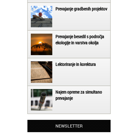
Prevajanje gradbenih projektov
Prevajanje besedil s področja
ekologije in varstva okolja
Lektoriranje in korektura
Najem opreme za simultano
prevajanje
Matjaž iz Ajdovščine:
Lahko pohvalim vse zaposlene v Akademiji
Oxford, ker so resnično profesionalni in
NEWSLETTER
prevajalske storitve opravljajo hitro in
učinkoviti.