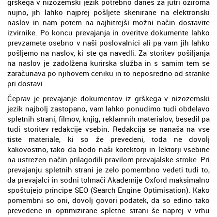
grškega v nizozemski jezik potrebno danes za jutri oziroma
nujno, jih lahko najprej pošljete skenirane na elektronski
naslov in nam potem na najhitrejši možni način dostavite
izvirnike. Po koncu prevajanja in overitve dokumente lahko
prevzamete osebno v naši poslovalnici ali pa vam jih lahko
pošljemo na naslov, ki ste ga navedli. Za storitev pošiljanja
na naslov je zadolžena kurirska služba in s samim tem se
zaračunava po njihovem ceniku in to neposredno od stranke
pri dostavi.
Čeprav je prevajanje dokumentov iz grškega v nizozemski
jezik najbolj zastopano, vam lahko ponudimo tudi obdelavo
spletnih strani, filmov, knjig, reklamnih materialov, besedil pa
tudi storitev redakcije vsebin. Redakcija se nanaša na vse
tiste materiale, ki so že prevedeni, toda ne dovolj
kakovostno, tako da bodo naši korektorji in lektorji vsebine
na ustrezen način prilagodili pravilom prevajalske stroke. Pri
prevajanju spletnih strani je zelo pomembno vedeti tudi to,
da prevajalci in sodni tolmači Akademije Oxford maksimalno
spoštujejo principe SEO (Search Engine Optimisation). Kako
pomembni so oni, dovolj govori podatek, da so edino tako
prevedene in optimizirane spletne strani še naprej v vrhu