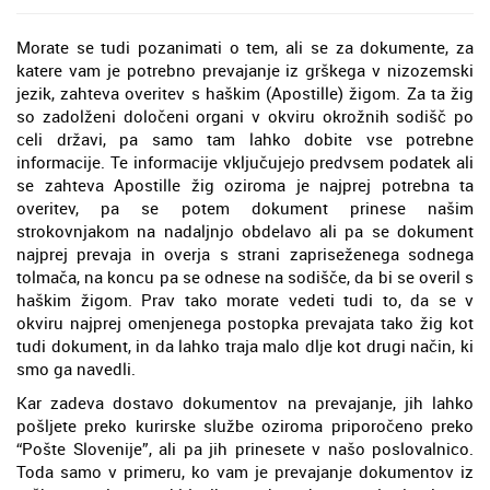
Morate se tudi pozanimati o tem, ali se za dokumente, za
katere vam je potrebno prevajanje iz grškega v nizozemski
jezik, zahteva overitev s haškim (Apostille) žigom. Za ta žig
so zadolženi določeni organi v okviru okrožnih sodišč po
celi državi, pa samo tam lahko dobite vse potrebne
informacije. Te informacije vključujejo predvsem podatek ali
se zahteva Apostille žig oziroma je najprej potrebna ta
overitev, pa se potem dokument prinese našim
strokovnjakom na nadaljnjo obdelavo ali pa se dokument
najprej prevaja in overja s strani zapriseženega sodnega
tolmača, na koncu pa se odnese na sodišče, da bi se overil s
haškim žigom. Prav tako morate vedeti tudi to, da se v
okviru najprej omenjenega postopka prevajata tako žig kot
tudi dokument, in da lahko traja malo dlje kot drugi način, ki
smo ga navedli.
Kar zadeva dostavo dokumentov na prevajanje, jih lahko
pošljete preko kurirske službe oziroma priporočeno preko
“Pošte Slovenije”, ali pa jih prinesete v našo poslovalnico.
Toda samo v primeru, ko vam je prevajanje dokumentov iz