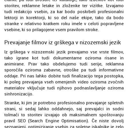
storitev, reklamne letake in zloženke ter vizitke. Izvajamo
tudi redakcijo vsebin, za kar bodo poskrbeli profesionalni
lektorji in korektorji, ki so del naše ekipe, tako da bodo
stranke v relativno kratkem roku imele v celoti popravljene
vsebine, ki so prilagojene vsem pravilom stroke.
Prevajanje filmov iz grškega v nizozemski jezik
Iz grškega v nizozemski jezik prevajamo vse vrste filmov,
tako igrane kot tudi dokumentarne oziroma risane in
animirane. Prav tako obdelujemo tudi serije, reklamna
sporočila oziroma zabavne, otroške pa tudi informativne
oddaje. Pri nas lahko dobite tudi finalizacijo tega postopka,
ki poleg prevajanja vseh omenjenih video oziroma zvočnih
materialov vključuje tudi njihovo podnaslavljanje oziroma
sinhronizacijo.
Stranke, ki jim je potrebno profesionalno prevajanje spletnih
strani, si sedaj lahko oddahnejo, saj prevajalci in sodni
tolmači to storitev izvajajo ob maksimalnem spoštovanju
pravil SEO (Search Engine Optimisation). Če niste dovolj
seznanjeni, optimiziranje vsebin za spletne iskalnike je zelo