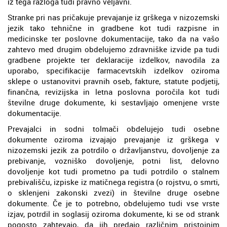
iz tega razloga tudi pravno veljavni.
Stranke pri nas pričakuje prevajanje iz grškega v nizozemski
jezik tako tehnične in gradbene kot tudi razpisne in
medicinske ter poslovne dokumentacije, tako da na vašo
zahtevo med drugim obdelujemo zdravniške izvide pa tudi
gradbene projekte ter deklaracije izdelkov, navodila za
uporabo, specifikacije farmacevtskih izdelkov oziroma
sklepe o ustanovitvi pravnih oseb, fakture, statute podjetij,
finančna, revizijska in letna poslovna poročila kot tudi
številne druge dokumente, ki sestavljajo omenjene vrste
dokumentacije.
Prevajalci in sodni tolmači obdelujejo tudi osebne
dokumente oziroma izvajajo prevajanje iz grškega v
nizozemski jezik za potrdilo o državljanstvu, dovoljenje za
prebivanje, vozniško dovoljenje, potni list, delovno
dovoljenje kot tudi prometno pa tudi potrdilo o stalnem
prebivališču, izpiske iz matičnega registra (o rojstvu, o smrti,
o sklenjeni zakonski zvezi) in številne druge osebne
dokumente. Če je to potrebno, obdelujemo tudi vse vrste
izjav, potrdil in soglasij oziroma dokumente, ki se od strank
pogosto zahtevajo, da jih predajo različnim pristojnim