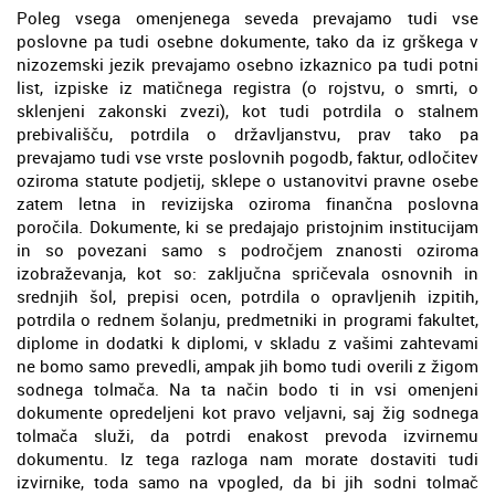
Poleg vsega omenjenega seveda prevajamo tudi vse
poslovne pa tudi osebne dokumente, tako da iz grškega v
nizozemski jezik prevajamo osebno izkaznico pa tudi potni
list, izpiske iz matičnega registra (o rojstvu, o smrti, o
sklenjeni zakonski zvezi), kot tudi potrdila o stalnem
prebivališču, potrdila o državljanstvu, prav tako pa
prevajamo tudi vse vrste poslovnih pogodb, faktur, odločitev
oziroma statute podjetij, sklepe o ustanovitvi pravne osebe
zatem letna in revizijska oziroma finančna poslovna
poročila. Dokumente, ki se predajajo pristojnim institucijam
in so povezani samo s področjem znanosti oziroma
izobraževanja, kot so: zaključna spričevala osnovnih in
srednjih šol, prepisi ocen, potrdila o opravljenih izpitih,
potrdila o rednem šolanju, predmetniki in programi fakultet,
diplome in dodatki k diplomi, v skladu z vašimi zahtevami
ne bomo samo prevedli, ampak jih bomo tudi overili z žigom
sodnega tolmača. Na ta način bodo ti in vsi omenjeni
dokumente opredeljeni kot pravo veljavni, saj žig sodnega
tolmača služi, da potrdi enakost prevoda izvirnemu
dokumentu. Iz tega razloga nam morate dostaviti tudi
izvirnike, toda samo na vpogled, da bi jih sodni tolmač