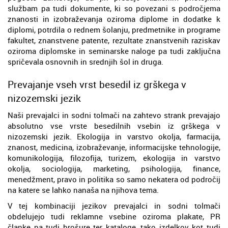
službam pa tudi dokumente, ki so povezani s področjema
znanosti in izobraževanja oziroma diplome in dodatke k
diplomi, potrdila o rednem šolanju, predmetnike in programe
fakultet, znanstvene patente, rezultate znanstvenih raziskav
oziroma diplomske in seminarske naloge pa tudi zaključna
spričevala osnovnih in srednjih šol in druga.
Prevajanje vseh vrst besedil iz grškega v
nizozemski jezik
Naši prevajalci in sodni tolmači na zahtevo strank prevajajo
absolutno vse vrste besedilnih vsebin iz grškega v
nizozemski jezik. Ekologija in varstvo okolja, farmacija,
znanost, medicina, izobraževanje, informacijske tehnologije,
komunikologija, filozofija, turizem, ekologija in varstvo
okolja, sociologija, marketing, psihologija, finance,
menedžment, pravo in politika so samo nekatera od področij
na katere se lahko nanaša na njihova tema.
V tej kombinaciji jezikov prevajalci in sodni tolmači
obdelujejo tudi reklamne vsebine oziroma plakate, PR
članke pa tudi brošure ter kataloge, tako izdelkov kot tudi