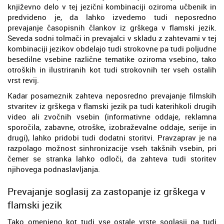
književno delo v tej jezični kombinaciji oziroma učbenik in
predvideno je, da lahko izvedemo tudi neposredno
prevajanje časopisnih člankov iz grškega v flamski jezik.
Seveda sodni tolmači in prevajalci v skladu z zahtevami v tej
kombinaciji jezikov obdelajo tudi strokovne pa tudi poljudne
besedilne vsebine različne tematike oziroma vsebino, tako
otroških in ilustriranih kot tudi strokovnih ter vseh ostalih
vrst revij.
Kadar posameznik zahteva neposredno prevajanje filmskih
stvaritev iz grškega v flamski jezik pa tudi katerihkoli drugih
video ali zvočnih vsebin (informativne oddaje, reklamna
sporočila, zabavne, otroške, izobraževalne oddaje, serije in
drugi), lahko pridobi tudi dodatni storitvi. Pravzaprav je na
razpolago možnost sinhronizacije vseh takšnih vsebin, pri
čemer se stranka lahko odloči, da zahteva tudi storitev
njihovega podnaslavljanja.
Prevajanje soglasij za zastopanje iz grškega v
flamski jezik
Tako omenjeno kot tudi vse ostale vrste soglasij pa tudi