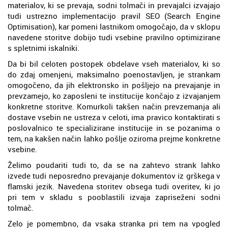
materialov, ki se prevaja, sodni tolmači in prevajalci izvajajo
tudi ustrezno implementacijo pravil SEO (Search Engine
Optimisation), kar pomeni lastnikom omogočajo, da v sklopu
navedene storitve dobijo tudi vsebine pravilno optimizirane
s spletnimi iskalniki.
Da bi bil celoten postopek obdelave vseh materialov, ki so
do zdaj omenjeni, maksimalno poenostavljen, je strankam
omogočeno, da jih elektronsko in pošljejo na prevajanje in
prevzamejo, ko zaposleni te institucije končajo z izvajanjem
konkretne storitve. Komurkoli takšen način prevzemanja ali
dostave vsebin ne ustreza v celoti, ima pravico kontaktirati s
poslovalnico te specializirane institucije in se pozanima o
tem, na kakšen način lahko pošlje oziroma prejme konkretne
vsebine.
Želimo poudariti tudi to, da se na zahtevo strank lahko
izvede tudi neposredno prevajanje dokumentov iz grškega v
flamski jezik. Navedena storitev obsega tudi overitev, ki jo
pri tem v skladu s pooblastili izvaja zapriseženi sodni
tolmač.
Zelo je pomembno, da vsaka stranka pri tem na vpogled