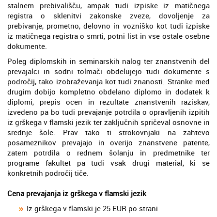
stalnem prebivališču, ampak tudi izpiske iz matičnega
registra o sklenitvi zakonske zveze, dovoljenje za
prebivanje, prometno, delovno in vozniško kot tudi izpiske
iz matičnega registra o smrti, potni list in vse ostale osebne
dokumente.
Poleg diplomskih in seminarskih nalog ter znanstvenih del
prevajalci in sodni tolmači obdelujejo tudi dokumente s
področij, tako izobraževanja kot tudi znanosti. Stranke med
drugim dobijo kompletno obdelano diplomo in dodatek k
diplomi, prepis ocen in rezultate znanstvenih raziskav,
izvedeno pa bo tudi prevajanje potrdila o opravljenih izpitih
iz grškega v flamski jezik ter zaključnih spričeval osnovne in
srednje šole. Prav tako ti strokovnjaki na zahtevo
posameznikov prevajajo in overijo znanstvene patente,
zatem potrdila o rednem šolanju in predmetnike ter
programe fakultet pa tudi vsak drugi material, ki se
konkretnih področij tiče.
Cena prevajanja iz grškega v flamski jezik
Iz grškega v flamski je 25 EUR po strani