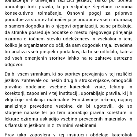
uporabijo tudi pravila, ki jih vključuje šepetano oziroma
konsekutivno tolmačenje. Osnovni pogoj za pripravo
ponudbe za storitev tolmačenja je pridobitev vseh informacij
o samem dogodku in o njegovi organizaciji, pa se pričakuje,
da stranka posreduje podatke o mestu njegovega prirejanja
oziroma o točnem številu udeležencev in vsekakor o tem,
koliko je organizator določil, da sam dogodek traja. Izvedena
bo analiza vseh prispelih podatkov, da bi se odločilo, katera
od vseh omenjenih storitev lahko na te zahteve ustrezno
odgovori.
Da bi vsem strankam, ki so storitev prevajanja v tej različici
jezikov zahtevale od nekih drugih strokovnjakov, omogočili
pravilno obdelane vsebine katerekoli vrste, lektorji in
korektorji, zaposleni v tej instituciji, uporabljajo pravila, ki jih
vključuje redakcija materialov. Enostavneje rečeno, najprej
analizirajo prevedene vsebine, da bi ugotovili, kje so
storjene napake ter po tem uporabijo pravila korekture in
lekture oziroma uskladijo vsebino prevedenih materialov in
s flamskim jezikom in z izvirnimi vsebinami.
Prav tako zaposleni v tej instituciji obdelajo katerokoli