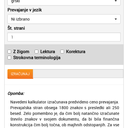
grški
Prevajanje v jezik
Ni izbrano
Št. strani
Z žigom
Lektura
Korektura
Strokovna terminologija
IZRAČUNAJ
Opomba:
Navedeni kalkulator izračunava predvideno ceno prevajanja.
Prevajalska stran obsega 1800 znakov s presledki ali 250
besed. Zelo pomembno je, da čim bolj natančno izračunate
število znakov v svojem dokumentu, da bi bila finančna
konstrukcija čim bolj točna, ob majhnih odstopanjih. Za vse