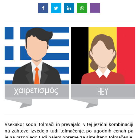
Vsekakor sodni tolmači in prevajalci v tej jezični kombinaciji
na zahtevo izvedejo tudi tolmačenje, po ugodnih cenah pa
je na razpolago tudi najem opreme za simultano tolmačenje.