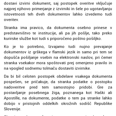
dostavi izvirni dokument, saj postopek overitve vključuje
najprej njihovo primerjanje z izvirniki in šele po ugotavljanju
istovetnosti teh dveh dokumentov lahko izvedemo tudi
overitev.
Stranka ima pravico, da dokumenta osebno prinese v
predstavništvo te institucije, ali pa jih pošlje, tako preko
kurirske službe kot tudi s priporočeno poštno pošiljko.
Ko je to potrebno, Izvajamo tudi nujno prevajanje
dokumentov iz grškega v flamski jezik in samo pri tem se
dopušča pošiljanje vsebin na elektronski naslov, pri čemer
stranka vsekakor mora spoštovati prej omenjeno pravilo in
na vpogled sodnemu tolmaču dostaviti izvirnike.
Da bi bil celoten postopek obdelave vsakega dokumenta
pospešen, se pričakuje, da stranka podatke o postopku
nadoveritve pred tem samostojno pridobi. Gre za
postavljanje posebnega žiga, poznanega kot Haški ali
Apostille, na dokumente, podatke o tem pa stranke lahko
dobijo v pristojnih oddelkih okrožnih sodišč Republike
Slovenije.