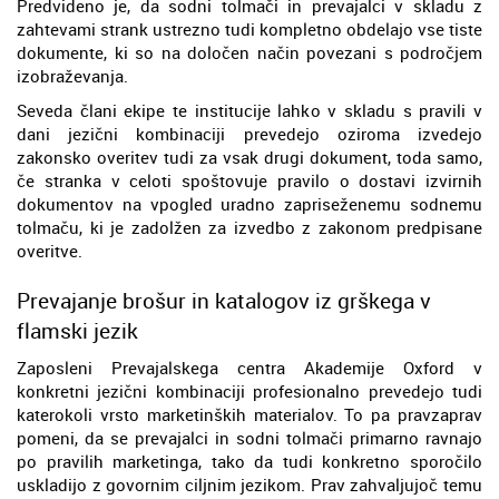
Predvideno je, da sodni tolmači in prevajalci v skladu z
zahtevami strank ustrezno tudi kompletno obdelajo vse tiste
dokumente, ki so na določen način povezani s področjem
izobraževanja.
Seveda člani ekipe te institucije lahko v skladu s pravili v
dani jezični kombinaciji prevedejo oziroma izvedejo
zakonsko overitev tudi za vsak drugi dokument, toda samo,
če stranka v celoti spoštovuje pravilo o dostavi izvirnih
dokumentov na vpogled uradno zapriseženemu sodnemu
tolmaču, ki je zadolžen za izvedbo z zakonom predpisane
overitve.
Prevajanje brošur in katalogov iz grškega v
flamski jezik
Zaposleni Prevajalskega centra Akademije Oxford v
konkretni jezični kombinaciji profesionalno prevedejo tudi
katerokoli vrsto marketinških materialov. To pa pravzaprav
pomeni, da se prevajalci in sodni tolmači primarno ravnajo
po pravilih marketinga, tako da tudi konkretno sporočilo
uskladijo z govornim ciljnim jezikom. Prav zahvaljujoč temu