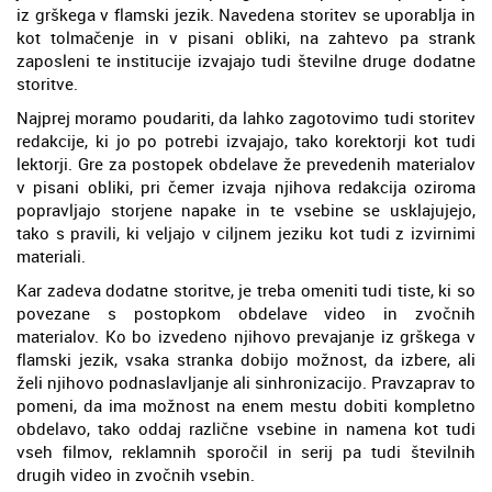
iz grškega v flamski jezik. Navedena storitev se uporablja in
kot tolmačenje in v pisani obliki, na zahtevo pa strank
zaposleni te institucije izvajajo tudi številne druge dodatne
storitve.
Najprej moramo poudariti, da lahko zagotovimo tudi storitev
redakcije, ki jo po potrebi izvajajo, tako korektorji kot tudi
lektorji. Gre za postopek obdelave že prevedenih materialov
v pisani obliki, pri čemer izvaja njihova redakcija oziroma
popravljajo storjene napake in te vsebine se usklajujejo,
tako s pravili, ki veljajo v ciljnem jeziku kot tudi z izvirnimi
materiali.
Kar zadeva dodatne storitve, je treba omeniti tudi tiste, ki so
povezane s postopkom obdelave video in zvočnih
materialov. Ko bo izvedeno njihovo prevajanje iz grškega v
flamski jezik, vsaka stranka dobijo možnost, da izbere, ali
želi njihovo podnaslavljanje ali sinhronizacijo. Pravzaprav to
pomeni, da ima možnost na enem mestu dobiti kompletno
obdelavo, tako oddaj različne vsebine in namena kot tudi
vseh filmov, reklamnih sporočil in serij pa tudi številnih
drugih video in zvočnih vsebin.