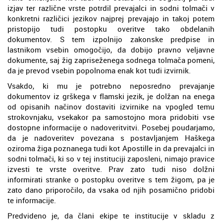
izjav ter različne vrste potrdil prevajalci in sodni tolmači v
konkretni različici jezikov najprej prevajajo in takoj potem
pristopijo tudi postopku overitve tako obdelanih
dokumentov. S tem izpolnijo zakonske predpise in
lastnikom vsebin omogočijo, da dobijo pravno veljavne
dokumente, saj žig zapriseženega sodnega tolmača pomeni,
da je prevod vsebin popolnoma enak kot tudi izvirnik.
Vsakdo, ki mu je potrebno neposredno prevajanje
dokumentov iz grškega v flamski jezik, je dolžan na enega
od opisanih načinov dostaviti izvirnike na vpogled temu
strokovnjaku, vsekakor pa samostojno mora pridobiti vse
dostopne informacije o nadoveritvitvi. Posebej poudarjamo,
da je nadoveritev povezana s postavljanjem Haškega
oziroma žiga poznanega tudi kot Apostille in da prevajalci in
sodni tolmači, ki so v tej instituciji zaposleni, nimajo pravice
izvesti te vrste overitve. Prav zato tudi niso dolžni
informirati stranke o postopku overitve s tem žigom, pa je
zato dano priporočilo, da vsaka od njih posamično pridobi
te informacije.
Predvideno je, da člani ekipe te institucije v skladu z