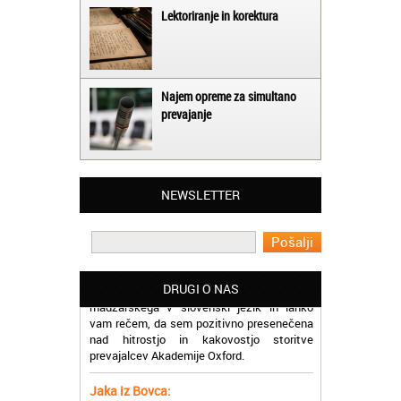
Lektoriranje in korektura
Najem opreme za simultano
prevajanje
Matjaž iz Ajdovščine:
Lahko pohvalim vse zaposlene v Akademiji
Oxford, ker so resnično profesionalni in
NEWSLETTER
prevajalske storitve opravljajo hitro in
učinkoviti.
Martina iz Bleda:
Potrebovala sem prevajanje iz
madžarskega v slovenski jezik in lahko
DRUGI O NAS
vam rečem, da sem pozitivno presenečena
nad hitrostjo in kakovostjo storitve
prevajalcev Akademije Oxford.
Jaka iz Bovca:
Mislim, da je odlično, ker lahko na enem
mestu najdem prevajalske storitve za