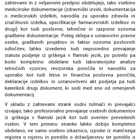
zahtevami in z veljavnimi predpisi obdelujejo, tako vsebino
medicinske dokumentacije (zdravniški izvidi, dokumentacija
o medicinskih izdelkih, navodila za uporabo zdravila in
značilnosti izdelka, specifikacije farmacevtskih izdelkov in
drugi) kot tudi poslovne, tehnične in razpisne oziroma
gradbene dokumentacije. Poleg sklepa o ustanovitvi pravne
osebe, gradbenih projektov in faktur oziroma poslovnih
odločitev, lahko izvedemo tudi neposredno prevajanje
statuta podjetje iz grškega v flamski jezik, po potrebi pa
bodo kompletno obdelane tudi laboratorijske analize
tehničnih vzorcev, revizorska poročila in navodilo za
uporabo kot tudi letna in finančna poslovna poročila,
deklaracije izdelkov in ustanovitveni akt podjetja pa tudi
katerikoli drugi dokument, ki sodi med eno od omenjenih
dokumentacij.
V skladu z zahtevami strank sodni tolmači in prevajalci
izvajajo, tako profesionalno prevajanje osebnih dokumentov
iz grškega v flamski jezik kot tudi overitev prevedenih
vsebin. V tem primeru stranke lahko dobijo kompletno
obdelano, ne samo osebno izkaznico, izpiske iz matičnega
registra o rojstvu in potrdilo o državljanstvu ter potrdilo o