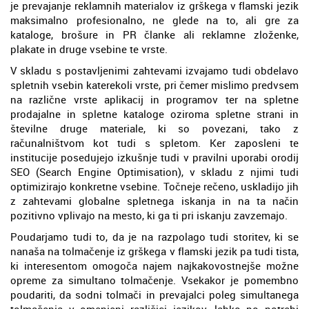
je prevajanje reklamnih materialov iz grškega v flamski jezik
maksimalno profesionalno, ne glede na to, ali gre za
kataloge, brošure in PR članke ali reklamne zloženke,
plakate in druge vsebine te vrste.
V skladu s postavljenimi zahtevami izvajamo tudi obdelavo
spletnih vsebin katerekoli vrste, pri čemer mislimo predvsem
na različne vrste aplikacij in programov ter na spletne
prodajalne in spletne kataloge oziroma spletne strani in
številne druge materiale, ki so povezani, tako z
računalništvom kot tudi s spletom. Ker zaposleni te
institucije posedujejo izkušnje tudi v pravilni uporabi orodij
SEO (Search Engine Optimisation), v skladu z njimi tudi
optimizirajo konkretne vsebine. Točneje rečeno, uskladijo jih
z zahtevami globalne spletnega iskanja in na ta način
pozitivno vplivajo na mesto, ki ga ti pri iskanju zavzemajo.
Poudarjamo tudi to, da je na razpolago tudi storitev, ki se
nanaša na tolmačenje iz grškega v flamski jezik pa tudi tista,
ki interesentom omogoča najem najkakovostnejše možne
opreme za simultano tolmačenje. Vsekakor je pomembno
poudariti, da sodni tolmači in prevajalci poleg simultanega
tolmačenja v omenjeni različici jezikov, lahko po potrebi