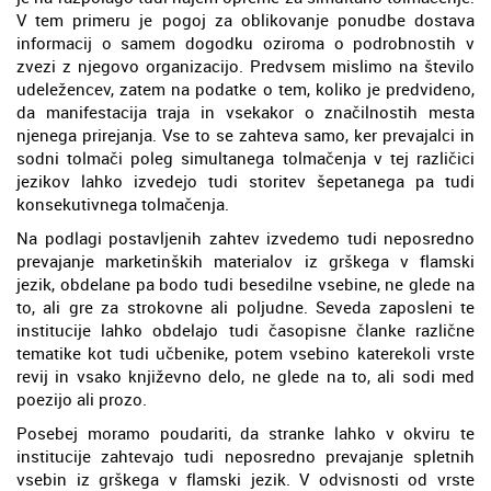
V tem primeru je pogoj za oblikovanje ponudbe dostava
informacij o samem dogodku oziroma o podrobnostih v
zvezi z njegovo organizacijo. Predvsem mislimo na število
udeležencev, zatem na podatke o tem, koliko je predvideno,
da manifestacija traja in vsekakor o značilnostih mesta
njenega prirejanja. Vse to se zahteva samo, ker prevajalci in
sodni tolmači poleg simultanega tolmačenja v tej različici
jezikov lahko izvedejo tudi storitev šepetanega pa tudi
konsekutivnega tolmačenja.
Na podlagi postavljenih zahtev izvedemo tudi neposredno
prevajanje marketinških materialov iz grškega v flamski
jezik, obdelane pa bodo tudi besedilne vsebine, ne glede na
to, ali gre za strokovne ali poljudne. Seveda zaposleni te
institucije lahko obdelajo tudi časopisne članke različne
tematike kot tudi učbenike, potem vsebino katerekoli vrste
revij in vsako književno delo, ne glede na to, ali sodi med
poezijo ali prozo.
Posebej moramo poudariti, da stranke lahko v okviru te
institucije zahtevajo tudi neposredno prevajanje spletnih
vsebin iz grškega v flamski jezik. V odvisnosti od vrste