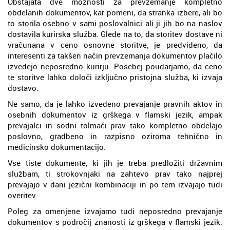
Obstajata dve možnosti za prevzemanje kompletno
obdelanih dokumentov, kar pomeni, da stranka izbere, ali bo
to storila osebno v sami poslovalnici ali ji jih bo na naslov
dostavila kurirska služba. Glede na to, da storitev dostave ni
vračunana v ceno osnovne storitve, je predvideno, da
interesenti za takšen način prevzemanja dokumentov plačilo
izvedejo neposredno kurirju. Posebej poudarjamo, da ceno
te storitve lahko določi izključno pristojna služba, ki izvaja
dostavo.
Ne samo, da je lahko izvedeno prevajanje pravnih aktov in
osebnih dokumentov iz grškega v flamski jezik, ampak
prevajalci in sodni tolmači prav tako kompletno obdelajo
poslovno, gradbeno in razpisno oziroma tehnično in
medicinsko dokumentacijo.
Vse tiste dokumente, ki jih je treba predložiti državnim
službam, ti strokovnjaki na zahtevo prav tako najprej
prevajajo v dani jezični kombinaciji in po tem izvajajo tudi
overitev.
Poleg za omenjene izvajamo tudi neposredno prevajanje
dokumentov s področij znanosti iz grškega v flamski jezik.