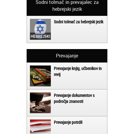
Sodni tolmač in prevajalec za
hebrejski jezik
Sodni tolmač za hebrejski jezik
Prevajanje
Prevajanje knjig, učbenikov in
revij
Prevajanje dokumentov s
področja znanosti
Prevajanje potrdil