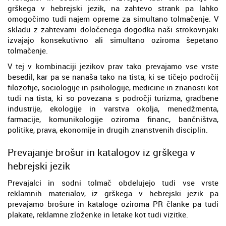
grškega v hebrejski jezik, na zahtevo strank pa lahko
omogočimo tudi najem opreme za simultano tolmačenje. V
skladu z zahtevami določenega dogodka naši strokovnjaki
izvajajo konsekutivno ali simultano oziroma šepetano
tolmačenje.
V tej v kombinaciji jezikov prav tako prevajamo vse vrste
besedil, kar pa se nanaša tako na tista, ki se tičejo področij
filozofije, sociologije in psihologije, medicine in znanosti kot
tudi na tista, ki so povezana s področji turizma, gradbene
industrije, ekologije in varstva okolja, menedžmenta,
farmacije, komunikologije oziroma financ, bančništva,
politike, prava, ekonomije in drugih znanstvenih disciplin.
Prevajanje brošur in katalogov iz grškega v
hebrejski jezik
Prevajalci in sodni tolmač obdelujejo tudi vse vrste
reklamnih materialov, iz grškega v hebrejski jezik pa
prevajamo brošure in kataloge oziroma PR članke pa tudi
plakate, reklamne zloženke in letake kot tudi vizitke.