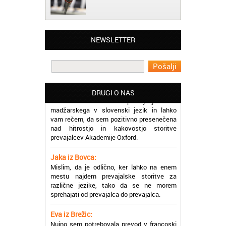
Matjaž iz Ajdovščine:
Lahko pohvalim vse zaposlene v Akademiji
NEWSLETTER
Oxford, ker so resnično profesionalni in
prevajalske storitve opravljajo hitro in
učinkoviti.
Martina iz Bleda:
Potrebovala sem prevajanje iz
DRUGI O NAS
madžarskega v slovenski jezik in lahko
vam rečem, da sem pozitivno presenečena
nad hitrostjo in kakovostjo storitve
prevajalcev Akademije Oxford.
Jaka iz Bovca:
Mislim, da je odlično, ker lahko na enem
mestu najdem prevajalske storitve za
različne jezike, tako da se ne morem
sprehajati od prevajalca do prevajalca.
Eva iz Brežic:
Nujno sem potrebovala prevod v francoski
jezik, na spletu sem našla Oxford, jih