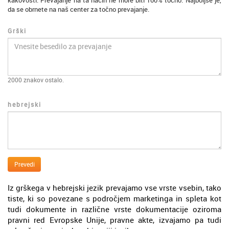
kakovosti. Prevajanje na ta način ne more biti 100% točno. Najboljše je,
da se obrnete na naš center za točno prevajanje.
Grški
2000
znakov ostalo.
hebrejski
Prevedi
Iz grškega v hebrejski jezik prevajamo vse vrste vsebin, tako
tiste, ki so povezane s področjem marketinga in spleta kot
tudi dokumente in različne vrste dokumentacije oziroma
pravni red Evropske Unije, pravne akte, izvajamo pa tudi