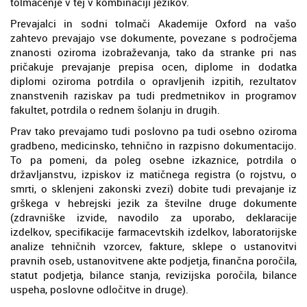
tolmačenje v tej v kombinaciji jezikov.
Prevajalci in sodni tolmači Akademije Oxford na vašo
zahtevo prevajajo vse dokumente, povezane s področjema
znanosti oziroma izobraževanja, tako da stranke pri nas
pričakuje prevajanje prepisa ocen, diplome in dodatka
diplomi oziroma potrdila o opravljenih izpitih, rezultatov
znanstvenih raziskav pa tudi predmetnikov in programov
fakultet, potrdila o rednem šolanju in drugih.
Prav tako prevajamo tudi poslovno pa tudi osebno oziroma
gradbeno, medicinsko, tehnično in razpisno dokumentacijo.
To pa pomeni, da poleg osebne izkaznice, potrdila o
državljanstvu, izpiskov iz matičnega registra (o rojstvu, o
smrti, o sklenjeni zakonski zvezi) dobite tudi prevajanje iz
grškega v hebrejski jezik za številne druge dokumente
(zdravniške izvide, navodilo za uporabo, deklaracije
izdelkov, specifikacije farmacevtskih izdelkov, laboratorijske
analize tehničnih vzorcev, fakture, sklepe o ustanovitvi
pravnih oseb, ustanovitvene akte podjetja, finančna poročila,
statut podjetja, bilance stanja, revizijska poročila, bilance
uspeha, poslovne odločitve in druge).