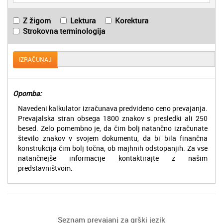
Z žigom
Lektura
Korektura
Strokovna terminologija
IZRAČUNAJ
Opomba:
Navedeni kalkulator izračunava predvideno ceno prevajanja.
Prevajalska stran obsega 1800 znakov s presledki ali 250
besed. Zelo pomembno je, da čim bolj natančno izračunate
število znakov v svojem dokumentu, da bi bila finančna
konstrukcija čim bolj točna, ob majhnih odstopanjih. Za vse
natančnejše informacije kontaktirajte z našim
predstavništvom.
Seznam prevajanj za grški jezik