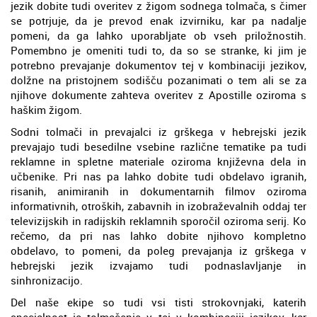
jezik dobite tudi overitev z žigom sodnega tolmača, s čimer
se potrjuje, da je prevod enak izvirniku, kar pa nadalje
pomeni, da ga lahko uporabljate ob vseh priložnostih.
Pomembno je omeniti tudi to, da so se stranke, ki jim je
potrebno prevajanje dokumentov tej v kombinaciji jezikov,
dolžne na pristojnem sodišču pozanimati o tem ali se za
njihove dokumente zahteva overitev z Apostille oziroma s
haškim žigom.
Sodni tolmači in prevajalci iz grškega v hebrejski jezik
prevajajo tudi besedilne vsebine različne tematike pa tudi
reklamne in spletne materiale oziroma književna dela in
učbenike. Pri nas pa lahko dobite tudi obdelavo igranih,
risanih, animiranih in dokumentarnih filmov oziroma
informativnih, otroških, zabavnih in izobraževalnih oddaj ter
televizijskih in radijskih reklamnih sporočil oziroma serij. Ko
rečemo, da pri nas lahko dobite njihovo kompletno
obdelavo, to pomeni, da poleg prevajanja iz grškega v
hebrejski jezik izvajamo tudi podnaslavljanje in
sinhronizacijo.
Del naše ekipe so tudi vsi tisti strokovnjaki, katerih
specialnost je tolmačenje v tej v kombinaciji jezikov, kar