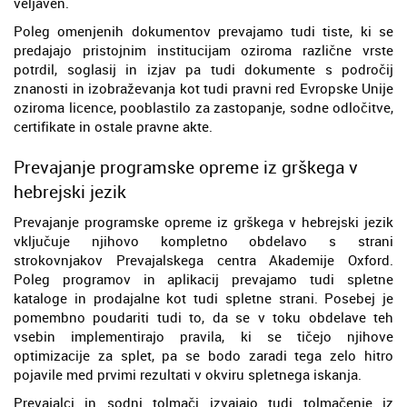
veljaven.
Poleg omenjenih dokumentov prevajamo tudi tiste, ki se
predajajo pristojnim institucijam oziroma različne vrste
potrdil, soglasij in izjav pa tudi dokumente s področij
znanosti in izobraževanja kot tudi pravni red Evropske Unije
oziroma licence, pooblastilo za zastopanje, sodne odločitve,
certifikate in ostale pravne akte.
Prevajanje programske opreme iz grškega v
hebrejski jezik
Prevajanje programske opreme iz grškega v hebrejski jezik
vključuje njihovo kompletno obdelavo s strani
strokovnjakov Prevajalskega centra Akademije Oxford.
Poleg programov in aplikacij prevajamo tudi spletne
kataloge in prodajalne kot tudi spletne strani. Posebej je
pomembno poudariti tudi to, da se v toku obdelave teh
vsebin implementirajo pravila, ki se tičejo njihove
optimizacije za splet, pa se bodo zaradi tega zelo hitro
pojavile med prvimi rezultati v okviru spletnega iskanja.
Prevajalci in sodni tolmači izvajajo tudi tolmačenje iz