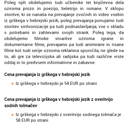
Poleg njih obdelujemo tudi učbenike ter književna dela
oziroma prozo in poezijo, beletrijo in romane. V sklopu
storitve, ki se nanaša na prevajanje zvočnih in video vsebin
iz grškega v hebrejski jezik, poleg prevajanja ponujamo tudi
storitev sinhronizacije pa tudi podnaslavljanja, vse v skladu
s potrebami in zahtevami svojih strank. Poleg tega, da
obdelujemo filmske stvaritve oziroma igrane in
dokumentarne filme, prevajamo pa tudi animirane in risane
filme kot tudi serije oziroma reklamna sporočila, ne glede na
to, ali gre za televizijska ali radijska pa tudi različne vrste
oddaj in to predvsem informativne in zabavne.
Cena prevajanja iz grškega v hebrejski jezik
Iz grškega v hebrejski je 54 EUR po strani
Cena prevajanja iz grškega v hebrejski jezik z overitvijo
sodnih tolmačev
Iz grškega v hebrejski z overitvijo sodnega tolmača je
58 EUR po strani