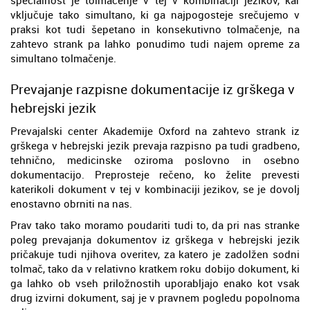
vključuje tako simultano, ki ga najpogosteje srečujemo v
praksi kot tudi šepetano in konsekutivno tolmačenje, na
zahtevo strank pa lahko ponudimo tudi najem opreme za
simultano tolmačenje.
Prevajanje razpisne dokumentacije iz grškega v
hebrejski jezik
Prevajalski center Akademije Oxford na zahtevo strank iz
grškega v hebrejski jezik prevaja razpisno pa tudi gradbeno,
tehnično, medicinske oziroma poslovno in osebno
dokumentacijo. Preprosteje rečeno, ko želite prevesti
katerikoli dokument v tej v kombinaciji jezikov, se je dovolj
enostavno obrniti na nas.
Prav tako tako moramo poudariti tudi to, da pri nas stranke
poleg prevajanja dokumentov iz grškega v hebrejski jezik
pričakuje tudi njihova overitev, za katero je zadolžen sodni
tolmač, tako da v relativno kratkem roku dobijo dokument, ki
ga lahko ob vseh priložnostih uporabljajo enako kot vsak
drug izvirni dokument, saj je v pravnem pogledu popolnoma