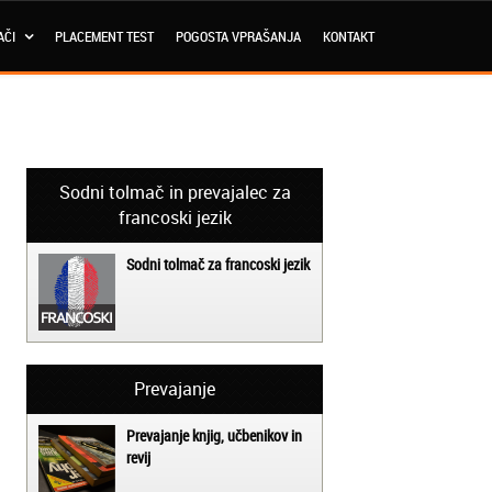
AČI
PLACEMENT TEST
POGOSTA VPRAŠANJA
KONTAKT
Sodni tolmač in prevajalec za
francoski jezik
Sodni tolmač za francoski jezik
Prevajanje
Prevajanje knjig, učbenikov in
revij