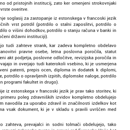
o od pristojnih institucij, zato ker omenjeni strokovnjaki
vrste overitve.
je soglasij za zastopanje iz estonskega v francoski jezik
čnih vrst potrdil (potrdilo o stalni zaposlitvi, potrdilo o
ilo o višini dohodkov, potrdilo o stanju računa v banki in
čeni državni instituciji).
jejo tudi zahteve strank, kar zadeva kompletno obdelavo
anovitvi pravne osebe, letna poslovna poročila, statut
ni akt podjetja, poslovne odločitve, revizijska poročila in
vajajo in overjajo tudi katerokoli vsebino, ki je usmerjena
veni patenti, prepis ocen, diploma in dodatek k diplomi,
, potrdilo o opravljenih izpitih, diplomske naloge, potrdilo
n programi fakultet in drugo).
iz estonskega v francoski jezik je prav tako storitev, ki
 primeru poleg zdravniških izvidov kompletno obdelujejo
m navodila za uporabo zdravil in značilnosti izdelkov kot
oma vsak dokument, ki je v skladu s pravili uvrščen med
 zahteva, prevajalci in sodni tolmači obdelujejo, tako