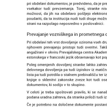
pri obdelavi dokumentov, je predvideno, da je pr
vsekakor tudi prevzemanja. Torej, stranke nis
možnost, da jih na obdelavo pošljejo elektron
poudariti, da ta institucija nudi tudi druge mož
strani na razpolago neposredno v poslovalnici.
Prevajanje vozniškega in prometnega do
Pri obdelavi teh vrst dovoljenje oziroma vseh 
njihovem prevajanju pristopi tudi overitvi. Tak
angažirani v okviru Prevajalskega centra Akade
estonskega v francoski jezik obravnavajo kot p
Poleg omenjenih dovoljenj stranke lahko zahtev
delovnega dovoljenja pa tudi izpiskov iz matične
lista pa tudi potrdila o stalnem prebivališču ter 
knjige o sklenitvi zakonske zveze kot tudi os
dokumentov, ki sodijo v to skupino.
V celoti je treba spoštovati pravilo, ki se na
podana uradna zahteva, da stranka priloži tudi
Če je potrebno na določene dokumente postaviti