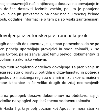
ecej enostavnejši način njihovega dostave na prevajanje in
o dolžne dostaviti izvirnih vsebin, pa jim je ponujena
sko in da jih prevzamejo na enak način. Posebej želimo
nosti, dodatne informacije o tem pa so vsaki zainteresirani
voljenja iz estonskega v francoski jezik
drugih osebnih dokumentov je izjemno pomembno, da se po
šen princip uporabljajo prevajalci in sodni tolmači, ki so
mije Oxford, pa se zahvaljujoč temu prevodi dokumentov iz
opolnoma zakonsko veljavni.
ajo tudi kompletno obdelavo dovoljenja za prebivanje in
ga registra o rojstvu, potrdila o državljanstvu in potnega
izpiskov iz matičnega registra o smrti in izpiskov iz matične
ebne izkaznice in še veliko drugih do zdaj neomenjenih
naša na postopek dostave dokumentov na obdelavo, saj je
 izvirnike na vpogled zapriseženemu sodnemu tolmaču.
 Haški žig, ki je bolj poznan kot Apostille, mora stranka