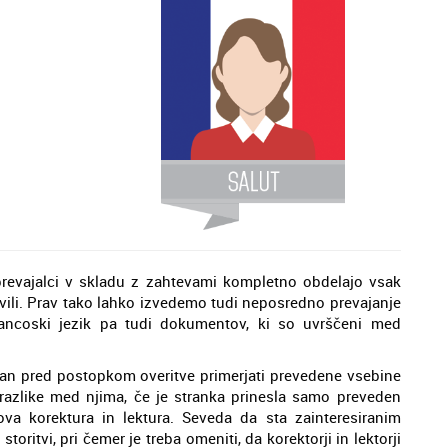
prevajalci v skladu z zahtevami kompletno obdelajo vsak
avili. Prav tako lahko izvedemo tudi neposredno prevajanje
ancoski jezik pa tudi dokumentov, ki so uvrščeni med
lžan pred postopkom overitve primerjati prevedene vsebine
 razlike med njima, če je stranka prinesla samo preveden
va korektura in lektura. Seveda da sta zainteresiranim
storitvi, pri čemer je treba omeniti, da korektorji in lektorji