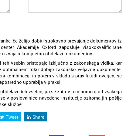
anke, če želijo dobiti strokovno prevajanje dokumentov iz
 center Akademije Oxford zaposluje visokokvalificirane
, ki izvajajo kompletno obdelavo dokumentov.
vi teh vsebin pristopajo izključno z zakonskega vidika, kar
v optimalnem roku dobijo zakonsko veljavne dokumente.
ni kombinaciji in potem v skladu s pravili tudi overjen, se
eposredno uporablja v praksi.
 obdelave teh vsebin, pa se zato v tem primeru od vsakega
se v poslovalnico navedene institucije oziroma jih pošlje
rske službe.
Tweet
Share