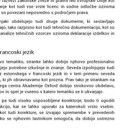
o razvezi zakonske zveze in pravni red Evropske Unije kot
opanje kot tudi vse vrste licenc in sodne odločbe oziroma
aj so povezani neposredno s področjem prava.
jaki obdelujejo tudi druge dokumente, ki sestavljajo
jajo, tako razpisno kot tudi tehnično dokumentacijo, kot so
 analize tehničnih vzorcev oziroma deklaracije izdelkov in
rancoski jezik
o tematiko, stranke lahko dobijo njihovo profesionalno
jejo potrebne izkušnje in znanje. Seveda izpolnjujejo tudi
iz estonskega v francoski jezik in v tem primeru seveda
ta, ki jih obravnavamo kot prozna. Prav tako je strankam na
kega centra Akademije Oxford dobijo strokovno obdelavo,
kov in spet je vseeno s katero tematiko se ti ukvarjajo.
e pa tudi visoko usposobljene korektorje, bodo ti ugodili
cijo, kar se lahko uporabi za katerokoli vrsto vsebin.
 kot tudi korekture, se izvajajo spremembe v prevedenih
tako se njihovim lastnikom omogoča, da dobijo ustrezno