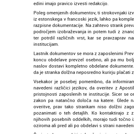
edini imajo pravico izvesti redakcijo.
Poleg omenjenih dokumentov, ti strokovnjaki iz
iz estonskega v francoski jezik, lahko pa kompl
razpisne dokumentacije. Na zahtevo strank prev
področjem izobraževanja in potem tudi z znano
ter potrdil različnih vrst, kar se pravzaprav n
institucijam.
Lastnik dokumentov se mora z zaposlenimi Prevaj
koncu obdelave prevzel osebno, ali pa mu bol
naslov dostavi kompletno obdelane dokumente. 
da je stranka dolžna neposredno kurirju plačati 
Vsekakor je posebej pomembno, da informiramo
navedeni različici jezikov, da overitev z Apos
pristojnosti zaposlenih te institucije. Sicer s
zakon pa natančno določa na katere. Glede na 
overitve, prav tako strankam niso dolžni zag
pozanimati o teh detajlih. Ko kontaktirajo z
njihovih posebnih oddelkih, morajo tudi točno i
oziroma ali pred ali po obdelavi s strani naveden