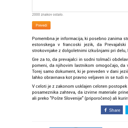
2000
znakov ostalo.
Prevedi
Pomembna je informacija, ki posebno zanima str
estonskega v francoski jezik, da Prevajalski
strokovnjake z dolgoletnimi izkušnjami pri delu
Gre za to, da prevajalci in sodni tolmači obdela
pomeni, da njihovim lastnikom omogočajo, da 
Torej samo dokument, ki je preveden v dani jezič
lahko obravnava kot pravno veljaven in se tudi n
V celoti je z zakonom usklajen celoten postopek
posameznika zahteva, da izvirne materiale prine
ali preko "Pošte Slovenije" (priporočeno) ali kuri
Share