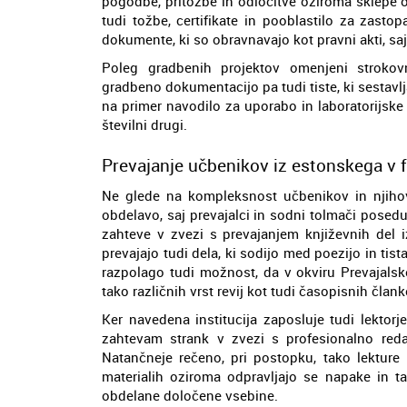
pogodbe, pritožbe in odločitve oziroma sklepe 
tudi tožbe, certifikate in pooblastilo za zast
dokumente, ki so obravnavajo kot pravni akti, s
Poleg gradbenih projektov omenjeni strokovn
gradbeno dokumentacijo pa tudi tiste, ki sestavl
na primer navodilo za uporabo in laboratorijske
številni drugi.
Prevajanje učbenikov iz estonskega v f
Ne glede na kompleksnost učbenikov in njihov
obdelavo, saj prevajalci in sodni tolmači posedu
zahteve v zvezi s prevajanjem književnih del 
prevajajo tudi dela, ki sodijo med poezijo in tis
razpolago tudi možnost, da v okviru Prevajals
tako različnih vrst revij kot tudi časopisnih član
Ker navedena institucija zaposluje tudi lektorj
zahtevam strank v zvezi s profesionalno redak
Natančneje rečeno, pri postopku, tako lekture
materialih oziroma odpravljajo se napake in 
obdelane določene vsebine.