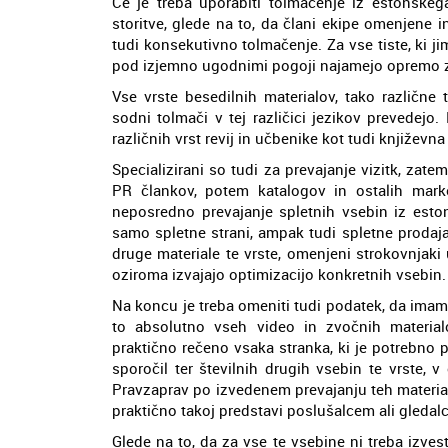
Če je treba uporabiti tolmačenje iz estonskeg
storitve, glede na to, da člani ekipe omenjene i
tudi konsekutivno tolmačenje. Za vse tiste, ki ji
pod izjemno ugodnimi pogoji najamejo opremo z
Vse vrste besedilnih materialov, tako različne 
sodni tolmači v tej različici jezikov prevedejo
različnih vrst revij in učbenike kot tudi književna
Specializirani so tudi za prevajanje vizitk, zate
PR člankov, potem katalogov in ostalih marke
neposredno prevajanje spletnih vsebin iz eston
samo spletne strani, ampak tudi spletne prodajal
druge materiale te vrste, omenjeni strokovnjaki
oziroma izvajajo optimizacijo konkretnih vsebin.
Na koncu je treba omeniti tudi podatek, da imamo
to absolutno vseh video in zvočnih material
praktično rečeno vsaka stranka, ki je potrebno pr
sporočil ter številnih drugih vsebin te vrste, 
Pravzaprav po izvedenem prevajanju teh materialo
praktično takoj predstavi poslušalcem ali gledal
Glede na to, da za vse te vsebine ni treba izve