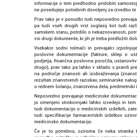
informacije o tem predhodno pridobiti samostojn
ne posedujejo potrebnih dovoljenj za izvedbo te 
Prav tako je v ponudbi tudi neposredno prevajan
pa tudi vseh drugih vrst soglasij kot tudi razli
samskem stanu, potrdilo o nekaznovanosti, potrd
vsi drugi dokumente, ki jih je treba predložiti dolo
Vsekakor sodni tolmači in prevajalci izpolnju
poslovne dokumentacije (fakture, sklep o ust
podjetja, finančna poslovna poročila, ustanovitve
drugo), prav tako pa lahko v skladu s pravili pre
na področje znanosti ali izobraževanja (znanst
rezultati znanstvenih raziskav, seminarske naloge
o rednem šolanju, znanstvena dela, predmetniki i
Neposredno prevajanje medicinske dokumentacije 
jo omenjeni strokovnjaki lahko izvedejo in tem
tudi dokumentacijo o medicinskih izdelkih, zate
tudi specifikacije farmacevtskih izdelkov ozir
medicinsko dokumentacijo.
Če je to potrebno, oziroma če neka stranka to