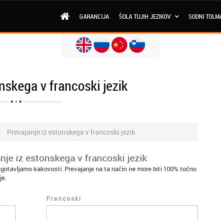
GARANCIJA
ŠOLA TUJIH JEZIKOV
SODNI TOLM
nskega v francoski jezik
Prevajanje iz estonskega v francoski jezik
nje iz estonskega v francoski jezik
agotavljamo kakovosti. Prevajanje na ta način ne more biti 100% točno.
je.
Francoski