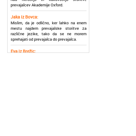
Jaka iz Bovca:
Mislim, da je odlično, ker lahko na enem
mestu najdem prevajalske storitve za
različne jezike, tako da se ne morem
sprehajati od prevajalca do prevajalca.
Eva iz Brežic:
Nujno sem potrebovala prevod v francoski
jezik, na spletu sem našla Oxford, jih
poklicala in v roku nekaj ur sem po
elektronski pošti prejela prevod. Resnično
so izjemni!
Zoran iz Velenja:
Uslužni, hitri in ljubeznivi, za njih imam
samo pohvalne besede!
Anja iz Višnje Gore:
Najboljše prevajalske storitve lahko najdete
prav v Akademiji Oxford! Vsaka čast!
Jure z Vrhnike:
Sodni tolmači iz Akademije Oxford so me