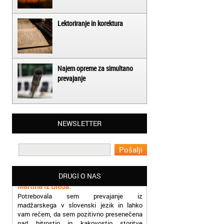
Lektoriranje in korektura
Najem opreme za simultano
prevajanje
Matjaž iz Ajdovščine:
NEWSLETTER
Lahko pohvalim vse zaposlene v Akademiji
Oxford, ker so resnično profesionalni in
prevajalske storitve opravljajo hitro in
učinkoviti.
Martina iz Bleda:
DRUGI O NAS
Potrebovala sem prevajanje iz
madžarskega v slovenski jezik in lahko
vam rečem, da sem pozitivno presenečena
nad hitrostjo in kakovostjo storitve
prevajalcev Akademije Oxford.