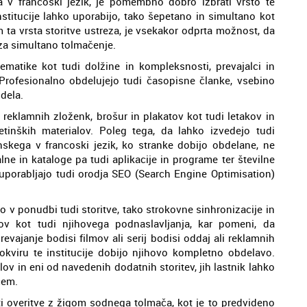
a v francoski jezik, je pomembno dobro izbrati vrsto te
nstitucije lahko uporabijo, tako šepetano in simultano kot
m ta vrsta storitve ustreza, je vsekakor odprta možnost, da
a simultano tolmačenje.
tematike kot tudi dolžine in kompleksnosti, prevajalci in
. Profesionalno obdelujejo tudi časopisne članke, vsebino
 dela.
m reklamnih zloženk, brošur in plakatov kot tudi letakov in
tinških materialov. Poleg tega, da lahko izvedejo tudi
skega v francoski jezik, ko stranke dobijo obdelane, ne
ne in kataloge pa tudi aplikacije in programe ter številne
 uporabljajo tudi orodja SEO (Search Engine Optimisation)
 v ponudbi tudi storitve, tako strokovne sinhronizacije in
ov kot tudi njihovega podnaslavljanja, kar pomeni, da
evajanje bodisi filmov ali serij bodisi oddaj ali reklamnih
v okviru te institucije dobijo njihovo kompletno obdelavo.
v in eni od navedenih dodatnih storitev, jih lastnik lahko
cem.
sti overitve z žigom sodnega tolmača, kot je to predvideno