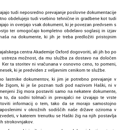
vajajo tudi neposredno prevajanje poslovne dokumentacije
etno obdelujejo tudi vsebino tehnične in gradbene kot tudi
ajajo in overjajo vsak dokument, ki je povezan predvsem s
stjo ter omogočajo kompletno obdelavo soglasij in izjav
anaša na dokumente, ki jih je treba predložiti pristojnim
alskega centra Akademije Oxford dogovoriti, ali jih bo po
j ustreza možnost, da mu služba za dostavo na določen
Ker ta storitev ni vračunana v osnovno ceno, to pomeni,
znesek, ki je predviden z veljavnim cenikom te službe.
 lastnike dokumentov, ki jim je potrebno prevajanje v
tille žigom, ki je še poznan tudi pod nazivom Haški, ni v
e omenjeni žig mora postaviti samo na nekatere dokumente,
to, da sodni tolmači in prevajalci ne izvajajo te vrste
otoviti informacij o tem, tako da se morajo samostojno
 zaposlenimi v okrožnih sodiščih naše države oziroma v
zvedeti, v katerem trenutku se Haški žig na njih postavlja
ih strokovnjakov.