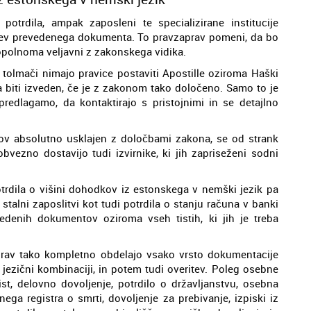
otrdila, ampak zaposleni te specializirane institucije
eritev prevedenega dokumenta. To pravzaprav pomeni, da bo
popolnoma veljavni z zakonskega vidika.
ni tolmači nimajo pravice postaviti Apostille oziroma Haški
a biti izveden, če je z zakonom tako določeno. Samo to je
redlagamo, da kontaktirajo s pristojnimi in se detajlno
ov absolutno usklajen z določbami zakona, se od strank
bvezno dostavijo tudi izvirnike, ki jih zapriseženi sodni
rdila o višini dohodkov iz estonskega v nemški jezik pa
stalni zaposlitvi kot tudi potrdila o stanju računa v banki
vedenih dokumentov oziroma vseh tistih, ki jih je treba
 prav tako kompletno obdelajo vsako vrsto dokumentacije
j jezični kombinaciji, in potem tudi overitev. Poleg osebne
list, delovno dovoljenje, potrdilo o državljanstvu, osebna
nega registra o smrti, dovoljenje za prebivanje, izpiski iz