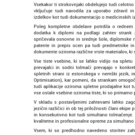
Vsekakor ti strokovnjaki obdelujejo tudi celotn
vključuje tudi navodila za uporabo zdravil in 
izdelkov kot tudi dokumentacijo o medicinskih 
Poleg kompletne obdelave potrdila o rednem š
dodatka k diplomi na podlagi zahtev strank za
spričevala osnovne in srednje šole, diplomske n
patente in prepis ocen pa tudi predmetnike i
dokumente oziroma različne vrste materialov, ki s
Vse tiste vsebine, ki se lahko vidijo na splet
prevajalci in sodni tolmači prevajajo v konkret
spletnih strani iz estonskega v nemški jezik, i
Optimisation), kar pomeni, da strankam omogoča
tudi aplikacije oziroma spletne prodajalne kot 
vse ostale vsebine oziroma tiste, ki so primarn
V skladu s postavljenimi zahtevami lahko zagot
jezični različici in ob tej priložnosti člani ekipe
in konsekutivno kot tudi simultano tolmačenje. P
kvalitetne in profesionalne opreme za simultano
Vsem, ki so predhodno navedeno storitev zaht