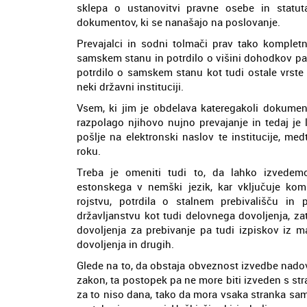
sklepa o ustanovitvi pravne osebe in statuta 
dokumentov, ki se nanašajo na poslovanje.
Prevajalci in sodni tolmači prav tako kompletno
samskem stanu in potrdilo o višini dohodkov pa 
potrdilo o samskem stanu kot tudi ostale vrste
neki državni instituciji.
Vsem, ki jim je obdelava kateregakoli dokumen
razpolago njihovo nujno prevajanje in tedaj je l
pošlje na elektronski naslov te institucije, m
roku.
Treba je omeniti tudi to, da lahko izvede
estonskega v nemški jezik, kar vključuje kom
rojstvu, potrdila o stalnem prebivališču in
državljanstvu kot tudi delovnega dovoljenja, za
dovoljenja za prebivanje pa tudi izpiskov iz m
dovoljenja in drugih.
Glede na to, da obstaja obveznost izvedbe nadov
zakon, ta postopek pa ne more biti izveden s stran
za to niso dana, tako da mora vsaka stranka sam