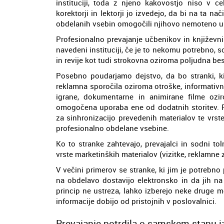
instituciji, toda z njeno kakovostjo niso v ce
korektorji in lektorji jo izvedejo, da bi na ta na
obdelanih vsebin omogočili njihovo nemoteno u
Profesionalno prevajanje učbenikov in književni
navedeni instituciji, če je to nekomu potrebno, s
in revije kot tudi strokovna oziroma poljudna bes
Posebno poudarjamo dejstvo, da bo stranki, ki j
reklamna sporočila oziroma otroške, informativne
igrane, dokumentarne in animirane filme ozir
omogočena uporaba ene od dodatnih storitev. P
za sinhronizacijo prevedenih materialov te vrste
profesionalno obdelane vsebine.
Ko to stranke zahtevajo, prevajalci in sodni t
vrste marketinških materialov (vizitke, reklamne z
V večini primerov se stranke, ki jim je potrebno
na obdelavo dostavijo elektronsko in da jih na
princip ne ustreza, lahko izberejo neke druge m
informacije dobijo od pristojnih v poslovalnici.
Prevajanje potrdila o samskem stanu i