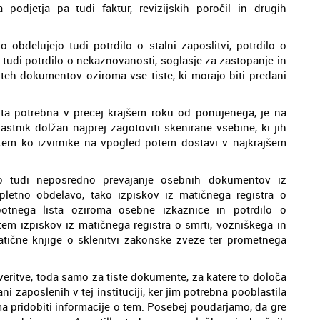
podjetja pa tudi faktur, revizijskih poročil in drugih
 obdelujejo tudi potrdilo o stalni zaposlitvi, potrdilo o
tudi potrdilo o nekaznovanosti, soglasje za zastopanje in
 teh dokumentov oziroma vse tiste, ki morajo biti predani
ta potrebna v precej krajšem roku od ponujenega, je na
astnik dolžan najprej zagotoviti skenirane vsebine, ki jih
edtem ko izvirnike na vpogled potem dostavi v najkrajšem
mo tudi neposredno prevajanje osebnih dokumentov iz
pletno obdelavo, tako izpiskov iz matičnega registra o
 potnega lista oziroma osebne izkaznice in potrdilo o
tem izpiskov iz matičnega registra o smrti, vozniškega in
atične knjige o sklenitvi zakonske zveze ter prometnega
eritve, toda samo za tiste dokumente, za katere to določa
i zaposlenih v tej instituciji, ker jim potrebna pooblastila
a pridobiti informacije o tem. Posebej poudarjamo, da gre