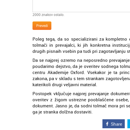
2000
znakov ostalo.
Prevedi
Poleg tega, da so specializirani za kompletno 
tolmači in prevajalci, ki jih konkretna institu
drugih pisnaih vsebin pa tudi pri zagotavljanju s
Da se najprej ozremo na neposredno prevajanje
poudarimo dejstvo, da je overitev sodnega tolm
centru Akademije Oxford. Vsekakor je ta prin
zakona, pa v skladu s tem strankam zagotovljena 
katerikoli drugi veljavni material.
Postopek vključuje najprej prevajanje dokument
overitev z žigom ustrezne pooblaščene osebe, d
dokument. Jasno je, da sodni tolmač mora pri se
ga je stranka dolžna dostaviti.
Share