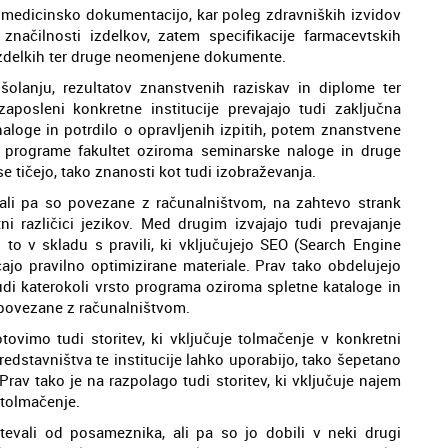
o medicinsko dokumentacijo, kar poleg zdravniških izvidov
značilnosti izdelkov, zatem specifikacije farmacevtskih
izdelkih ter druge neomenjene dokumente.
olanju, rezultatov znanstvenih raziskav in diplome ter
posleni konkretne institucije prevajajo tudi zaključna
aloge in potrdilo o opravljenih izpitih, potem znanstvene
n programe fakultet oziroma seminarske naloge in druge
e tičejo, tako znanosti kot tudi izobraževanja.
u ali pa so povezane z računalništvom, na zahtevo strank
ni različici jezikov. Med drugim izvajajo tudi prevajanje
n to v skladu s pravili, ki vključujejo SEO (Search Engine
jo pravilno optimizirane materiale. Prav tako obdelujejo
tudi katerokoli vrsto programa oziroma spletne kataloge in
o povezane z računalništvom.
ovimo tudi storitev, ki vključuje tolmačenje v konkretni
 predstavništva te institucije lahko uporabijo, tako šepetano
rav tako je na razpolago tudi storitev, ki vključuje najem
 tolmačenje.
evali od posameznika, ali pa so jo dobili v neki drugi