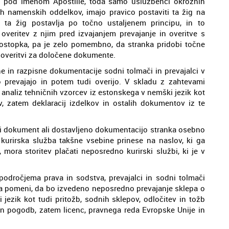
an pod imenom Apostille, toda samo uslužbenci okrožnih
h namenskih oddelkov, imajo pravico postaviti ta žig na
 ta žig postavlja po točno ustaljenem principu, in to
 overitev z njim pred izvajanjem prevajanje in overitve s
ostopka, pa je zelo pomembno, da stranka pridobi točne
adoveritvi za določene dokumente.
e in razpisne dokumentacije sodni tolmači in prevajalci v
no prevajajo in potem tudi overijo. V skladu z zahtevami
 analiz tehničnih vzorcev iz estonskega v nemški jezik kot
, zatem deklaracij izdelkov in ostalih dokumentov iz te
i dokument ali dostavljeno dokumentacijo stranka osebno
i kurirska služba takšne vsebine prinese na naslov, ki ga
mora storitev plačati neposredno kurirski službi, ki je v
področjema prava in sodstva, prevajalci in sodni tolmači
pa pomeni, da bo izvedeno neposredno prevajanje sklepa o
jezik kot tudi pritožb, sodnih sklepov, odločitev in tožb
 in pogodb, zatem licenc, pravnega reda Evropske Unije in