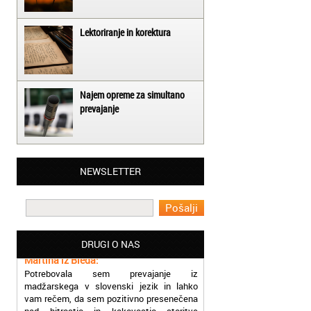
Lektoriranje in korektura
Najem opreme za simultano
prevajanje
Matjaž iz Ajdovščine:
NEWSLETTER
Lahko pohvalim vse zaposlene v Akademiji
Oxford, ker so resnično profesionalni in
prevajalske storitve opravljajo hitro in
učinkoviti.
Martina iz Bleda:
DRUGI O NAS
Potrebovala sem prevajanje iz
madžarskega v slovenski jezik in lahko
vam rečem, da sem pozitivno presenečena
nad hitrostjo in kakovostjo storitve
prevajalcev Akademije Oxford.