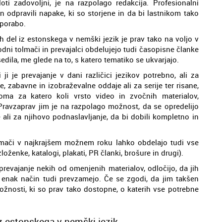
loti zadovoljni, je na razpolago redakcija. Profesionalni
čin odpravili napake, ki so storjene in da bi lastnikom tako
porabo.
h del iz estonskega v nemški jezik je prav tako na voljo v
odni tolmači in prevajalci obdelujejo tudi časopisne članke
edila, me glede na to, s katero tematiko se ukvarjajo.
i je prevajanje v dani različici jezikov potrebno, ali za
, zabavne in izobraževalne oddaje ali za serije ter risane,
oma za katero koli vrsto video in zvočnih materialov,
ravzaprav jim je na razpolago možnost, da se opredelijo
 ali za njihovo podnaslavljanje, da bi dobili kompletno in
olmači v najkrajšem možnem roku lahko obdelajo tudi vse
loženke, katalogi, plakati, PR članki, brošure in drugi).
 prevajanje nekih od omenjenih materialov, odločijo, da jih
 enak način tudi prevzamejo. Če se zgodi, da jim takšen
ožnosti, ki so prav tako dostopne, o katerih vse potrebne
z estonskega v nemški jezik