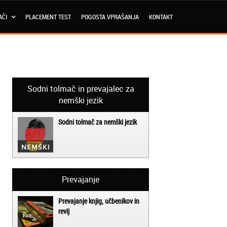
AČI
PLACEMENT TEST
POGOSTA VPRAŠANJA
KONTAKT
Sodni tolmač in prevajalec za
nemški jezik
Sodni tolmač za nemški jezik
Prevajanje
Prevajanje knjig, učbenikov in
revij