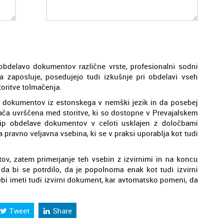
obdelavo dokumentov različne vrste, profesionalni sodni
cija zaposluje, posedujejo tudi izkušnje pri obdelavi vseh
toritve tolmačenja.
 dokumentov iz estonskega v nemški jezik in da posebej
ača uvrščena med storitve, ki so dostopne v Prevajalskem
cip obdelave dokumentov v celoti usklajen z določbami
pravno veljavna vsebina, ki se v praksi uporablja kot tudi
ov, zatem primerjanje teh vsebin z izvirnimi in na koncu
a bi se potrdilo, da je popolnoma enak kot tudi izvirni
bi imeti tudi izvirni dokument, kar avtomatsko pomeni, da
Tweet
Share