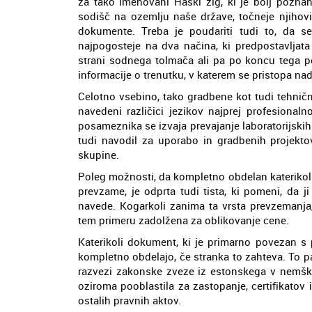
za tako imenovani Haški žig, ki je bolj pozn
sodišč na ozemlju naše države, točneje njihovi
dokumente. Treba je poudariti tudi to, da se
najpogosteje na dva načina, ki predpostavljata
strani sodnega tolmača ali pa po koncu tega p
informacije o trenutku, v katerem se pristopa n
Celotno vsebino, tako gradbene kot tudi tehničn
navedeni različici jezikov najprej profesional
posameznika se izvaja prevajanje laboratorijskih
tudi navodil za uporabo in gradbenih projektov
skupine.
Poleg možnosti, da kompletno obdelan katerikol
prevzame, je odprta tudi tista, ki pomeni, da j
navede. Kogarkoli zanima ta vrsta prevzemanja, 
tem primeru zadolžena za oblikovanje cene.
Katerikoli dokument, ki je primarno povezan s 
kompletno obdelajo, če stranka to zahteva. To 
razvezi zakonske zveze iz estonskega v nemški 
oziroma pooblastila za zastopanje, certifikatov
ostalih pravnih aktov.