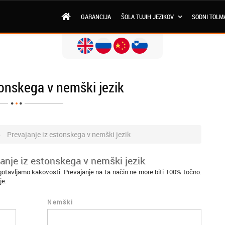
GARANCIJA
ŠOLA TUJIH JEZIKOV
SODNI TOLM
tonskega v nemški jezik
Prevajanje iz estonskega v nemški jezik
anje iz estonskega v nemški jezik
otavljamo kakovosti. Prevajanje na ta način ne more biti 100% točno.
je.
Nemški