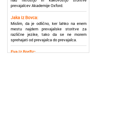
Jaka iz Bovca:
Mislim, da je odlično, ker lahko na enem
mestu najdem prevajalske storitve za
različne jezike, tako da se ne morem
sprehajati od prevajalca do prevajalca.
Eva iz Brežic:
Nujno sem potrebovala prevod v francoski
jezik, na spletu sem našla Oxford, jih
poklicala in v roku nekaj ur sem po
elektronski pošti prejela prevod. Resnično
so izjemni!
Zoran iz Velenja:
Uslužni, hitri in ljubeznivi, za njih imam
samo pohvalne besede!
Anja iz Višnje Gore:
Najboljše prevajalske storitve lahko najdete
prav v Akademiji Oxford! Vsaka čast!
Jure z Vrhnike:
Sodni tolmači iz Akademije Oxford so me