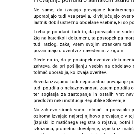
Ne samo, da izvajajo prevajanje konkretnega p
uporabljajo tudi vsa pravila, ki vključujejo ov
lastnik dobil ustrezno obdelane vsebine, ki so 
Treba je poudariti tudi to, da prevajalci in sod
žig na katerikoli dokument, ta postopek pa mor
tudi razlog, zakaj vsem svojim strankam tudi p
pozanimajo o overitvi z navedenim z žigom.
Glede na to, da je postopek overitve dokument
zahteva, da pri pošiljanju vsebin na obdelavo o
tolmač uporablja, ko izvaja overitev.
Seveda izvajamo tudi neposredno prevajanje pot
tudi potrdila o nekaznovanosti, zatem potrdila o 
ter soglasja za zastopanje in ostalih vrst na
predložiti neki instituciji Republike Slovenije.
Na zahtevo strank sodni tolmači in prevajalci
oziroma izvajajo najprej njihovo prevajanje v te
(izpiski iz matičnega registra o rojstvu, potni 
izkaznica, prometno dovoljenje, izpiski iz matič