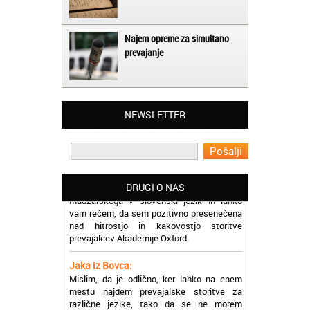
Najem opreme za simultano
prevajanje
Matjaž iz Ajdovščine:
Lahko pohvalim vse zaposlene v Akademiji
Oxford, ker so resnično profesionalni in
NEWSLETTER
prevajalske storitve opravljajo hitro in
učinkoviti.
Martina iz Bleda:
Potrebovala sem prevajanje iz
madžarskega v slovenski jezik in lahko
DRUGI O NAS
vam rečem, da sem pozitivno presenečena
nad hitrostjo in kakovostjo storitve
prevajalcev Akademije Oxford.
Jaka iz Bovca:
Mislim, da je odlično, ker lahko na enem
mestu najdem prevajalske storitve za
različne jezike, tako da se ne morem
sprehajati od prevajalca do prevajalca.