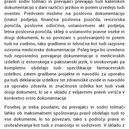
pravili sodni tolmači in prevajalci prevajajo tudi katerokoli
dokumentacijo v dani različici jezikov in potem izvedejo tudi
overitev. Predvsem mislimo na poslovno dokumentacijo
(statut podjetja, finančna poslovna poročila, revizorska
poročila, poslovne odločitve, ustanovitveni akt podjetja,
letna poslovna poročila, sklep o ustanovitvi pravne osebe in
drugi dokumenti, ki so povezani s poslovanjem) in potem
tudi na vsebino, tako gradbene in tehnične kot tudi razpisne
oziroma medicinske dokumentacije. Poleg tega bo izvedeno
tudi neposredno prevajanje dokumentacije o medicinskih
izdelkih iz estonskega v pakistanski jezik, ti strokovnjaki pa
kompletno obdelajo tudi specifikacije farmacevtskih
izdelkov, zatem gradbene projekte in navodilo za uporabo
pa tudi deklaracije izdelkov ter zdravniške izvide in navodilo
za uporabo zdravila in značilnosti izdelka kot tudi vsak
drugi dokument, ki se v skladu z veljavnimi pravili uvršča v
konkretno vrsto dokumentacije.
Posebej je treba poudariti, da prevajalci in sodni tolmači
lahko ob maksimalnem spoštovanju pravil obdelajo tudi to
vse dokumente, ki so povezani, tako s področji prava in
izobraževanja kot tudi z znanostjo in sodstvom. V skladu z