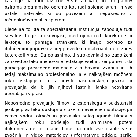
kataloge pa tudi različne vrste aplikacij in programov
oziroma programsko opremo kot tudi spletne strani in vse
ostale materiale, ki so povezani ali neposredno z
računalništvom ali s spletom.
Glede na to, da ta specializirana institucija zaposluje tudi
številne druge strokovnjake, med njima tudi korektorje in
lektorje, to pomaga strankam, ki imajo potrebo za
določenimi popravki v prej prevedenih materialih in to zares
katerekoli vrste. Da pojasnimo, ti strokovnjaki so zadolženi
za izvedbo tako imenovane redakcije vsebin, kar pomeni, da
primerjajo prevedene materiale z njihovimi izvirniki in jih
tedaj maksimalno profesionalno in v najkrajšem možnem
roku usklajujejo in s pravili pakistanskega jezika in
prevajanja, da bi jih njihovi lastniki lahko neovirano
uporabljali v praksi.
Neposredno prevajanje filmov iz estonskega v pakistanski
jezik je prav tako dostopno v okviru navedene institucije, pri
čemer sodni tolmači in prevajalci poleg igranih filmov v
najkrajšem roku obdelajo tudi animirane potem
dokumentarne in risane filme pa tudi vse ostale vrste
zvočnih in video materialov (informativne oddaje, serije,