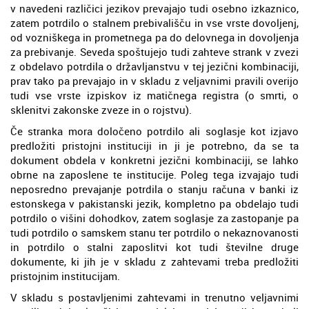
v navedeni različici jezikov prevajajo tudi osebno izkaznico,
zatem potrdilo o stalnem prebivališču in vse vrste dovoljenj,
od vozniškega in prometnega pa do delovnega in dovoljenja
za prebivanje. Seveda spoštujejo tudi zahteve strank v zvezi
z obdelavo potrdila o državljanstvu v tej jezični kombinaciji,
prav tako pa prevajajo in v skladu z veljavnimi pravili overijo
tudi vse vrste izpiskov iz matičnega registra (o smrti, o
sklenitvi zakonske zveze in o rojstvu).
Če stranka mora določeno potrdilo ali soglasje kot izjavo
predložiti pristojni instituciji in ji je potrebno, da se ta
dokument obdela v konkretni jezični kombinaciji, se lahko
obrne na zaposlene te institucije. Poleg tega izvajajo tudi
neposredno prevajanje potrdila o stanju računa v banki iz
estonskega v pakistanski jezik, kompletno pa obdelajo tudi
potrdilo o višini dohodkov, zatem soglasje za zastopanje pa
tudi potrdilo o samskem stanu ter potrdilo o nekaznovanosti
in potrdilo o stalni zaposlitvi kot tudi številne druge
dokumente, ki jih je v skladu z zahtevami treba predložiti
pristojnim institucijam.
V skladu s postavljenimi zahtevami in trenutno veljavnimi