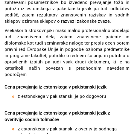
zahtevami posameznikov bo izvedeno prevajanje tožb in
pritožb iz estonskega v pakistanski jezik pa tudi odločitev
sodišč, zatem rezultatov znanstvenih raziskav in sodnih
sklepov oziroma sklepov o razvezi zakonske zveze.
Vsekakor ti strokovnjaki maksimalno profesionalno obdelajo
tudi znanstvena dela, zatem znanstvene patente in
diplomske kot tudi seminarske naloge ter prepis ocen potem
pravni red Evropske Unije in pogodbe oziroma predmetnike
in programe fakultet, potrdilo o rednem šolanju in potrdilo o
opravljenih izpitih pa tudi vsak drugi dokument, ki je na
katerikoli način povezan s predhodnim navedenim
področjem.
Cena prevajanja iz estonskega v pakistanski jezik
Iz estonskega v pakistanski je po dogovoru
Cena prevajanja iz estonskega v pakistanski jezik z
overitvijo sodnih tolmačev
Iz estonskega v pakistanski z overitvijo sodnega