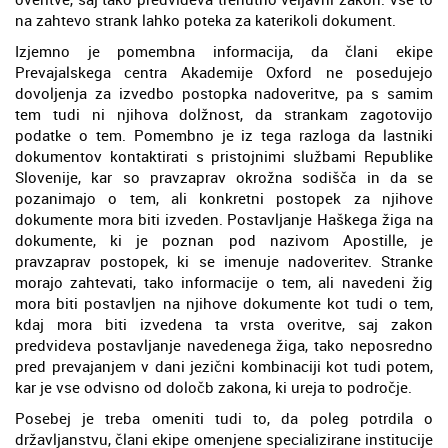
na zahtevo strank lahko poteka za katerikoli dokument.
Izjemno je pomembna informacija, da člani ekipe
Prevajalskega centra Akademije Oxford ne posedujejo
dovoljenja za izvedbo postopka nadoveritve, pa s samim
tem tudi ni njihova dolžnost, da strankam zagotovijo
podatke o tem. Pomembno je iz tega razloga da lastniki
dokumentov kontaktirati s pristojnimi službami Republike
Slovenije, kar so pravzaprav okrožna sodišča in da se
pozanimajo o tem, ali konkretni postopek za njihove
dokumente mora biti izveden. Postavljanje Haškega žiga na
dokumente, ki je poznan pod nazivom Apostille, je
pravzaprav postopek, ki se imenuje nadoveritev. Stranke
morajo zahtevati, tako informacije o tem, ali navedeni žig
mora biti postavljen na njihove dokumente kot tudi o tem,
kdaj mora biti izvedena ta vrsta overitve, saj zakon
predvideva postavljanje navedenega žiga, tako neposredno
pred prevajanjem v dani jezični kombinaciji kot tudi potem,
kar je vse odvisno od določb zakona, ki ureja to področje.
Posebej je treba omeniti tudi to, da poleg potrdila o
državljanstvu, člani ekipe omenjene specializirane institucije