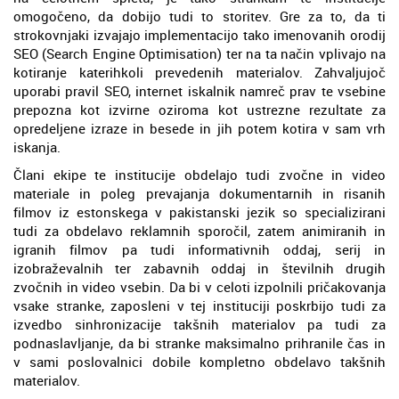
omogočeno, da dobijo tudi to storitev. Gre za to, da ti
strokovnjaki izvajajo implementacijo tako imenovanih orodij
SEO (Search Engine Optimisation) ter na ta način vplivajo na
kotiranje katerihkoli prevedenih materialov. Zahvaljujoč
uporabi pravil SEO, internet iskalnik namreč prav te vsebine
prepozna kot izvirne oziroma kot ustrezne rezultate za
opredeljene izraze in besede in jih potem kotira v sam vrh
iskanja.
Člani ekipe te institucije obdelajo tudi zvočne in video
materiale in poleg prevajanja dokumentarnih in risanih
filmov iz estonskega v pakistanski jezik so specializirani
tudi za obdelavo reklamnih sporočil, zatem animiranih in
igranih filmov pa tudi informativnih oddaj, serij in
izobraževalnih ter zabavnih oddaj in številnih drugih
zvočnih in video vsebin. Da bi v celoti izpolnili pričakovanja
vsake stranke, zaposleni v tej instituciji poskrbijo tudi za
izvedbo sinhronizacije takšnih materialov pa tudi za
podnaslavljanje, da bi stranke maksimalno prihranile čas in
v sami poslovalnici dobile kompletno obdelavo takšnih
materialov.