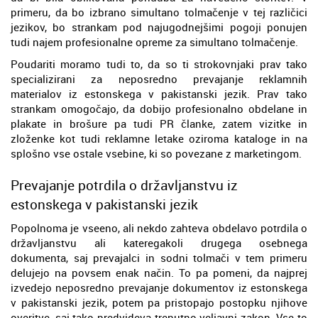
primeru, da bo izbrano simultano tolmačenje v tej različici
jezikov, bo strankam pod najugodnejšimi pogoji ponujen
tudi najem profesionalne opreme za simultano tolmačenje.
Poudariti moramo tudi to, da so ti strokovnjaki prav tako
specializirani za neposredno prevajanje reklamnih
materialov iz estonskega v pakistanski jezik. Prav tako
strankam omogočajo, da dobijo profesionalno obdelane in
plakate in brošure pa tudi PR članke, zatem vizitke in
zloženke kot tudi reklamne letake oziroma kataloge in na
splošno vse ostale vsebine, ki so povezane z marketingom.
Prevajanje potrdila o državljanstvu iz
estonskega v pakistanski jezik
Popolnoma je vseeno, ali nekdo zahteva obdelavo potrdila o
državljanstvu ali kateregakoli drugega osebnega
dokumenta, saj prevajalci in sodni tolmači v tem primeru
delujejo na povsem enak način. To pa pomeni, da najprej
izvedejo neposredno prevajanje dokumentov iz estonskega
v pakistanski jezik, potem pa pristopajo postopku njihove
overitve, saj tako predvideva trenutno veljavni zakon. Vse to