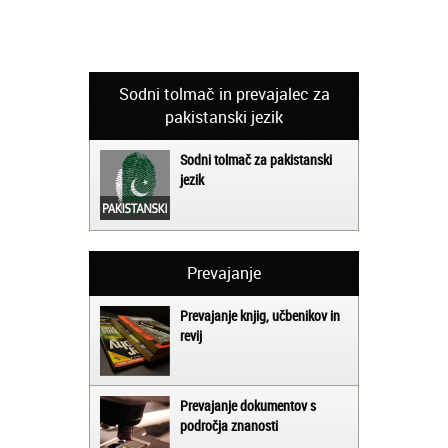
Sodni tolmač in prevajalec za
pakistanski jezik
Sodni tolmač za pakistanski
jezik
Prevajanje
Prevajanje knjig, učbenikov in
revij
Prevajanje dokumentov s
področja znanosti