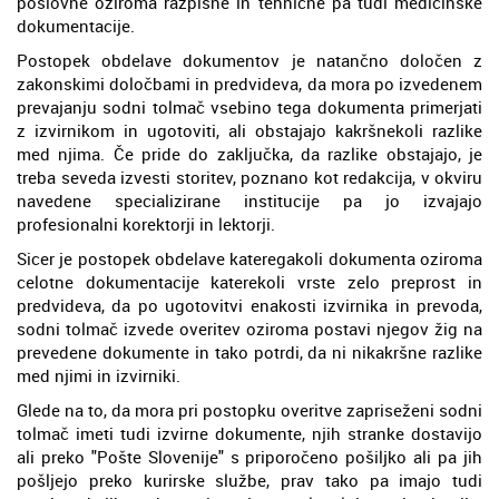
poslovne oziroma razpisne in tehnične pa tudi medicinske
dokumentacije.
Postopek obdelave dokumentov je natančno določen z
zakonskimi določbami in predvideva, da mora po izvedenem
prevajanju sodni tolmač vsebino tega dokumenta primerjati
z izvirnikom in ugotoviti, ali obstajajo kakršnekoli razlike
med njima. Če pride do zaključka, da razlike obstajajo, je
treba seveda izvesti storitev, poznano kot redakcija, v okviru
navedene specializirane institucije pa jo izvajajo
profesionalni korektorji in lektorji.
Sicer je postopek obdelave kateregakoli dokumenta oziroma
celotne dokumentacije katerekoli vrste zelo preprost in
predvideva, da po ugotovitvi enakosti izvirnika in prevoda,
sodni tolmač izvede overitev oziroma postavi njegov žig na
prevedene dokumente in tako potrdi, da ni nikakršne razlike
med njimi in izvirniki.
Glede na to, da mora pri postopku overitve zapriseženi sodni
tolmač imeti tudi izvirne dokumente, njih stranke dostavijo
ali preko "Pošte Slovenije" s priporočeno pošiljko ali pa jih
pošljejo preko kurirske službe, prav tako pa imajo tudi