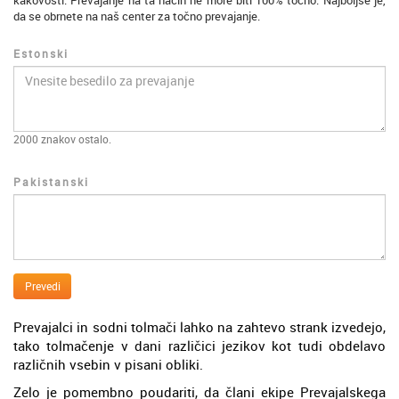
kakovosti. Prevajanje na ta način ne more biti 100% točno. Najboljše je,
da se obrnete na naš center za točno prevajanje.
Estonski
2000
znakov ostalo.
Pakistanski
Prevedi
Prevajalci in sodni tolmači lahko na zahtevo strank izvedejo,
tako tolmačenje v dani različici jezikov kot tudi obdelavo
različnih vsebin v pisani obliki.
Zelo je pomembno poudariti, da člani ekipe Prevajalskega