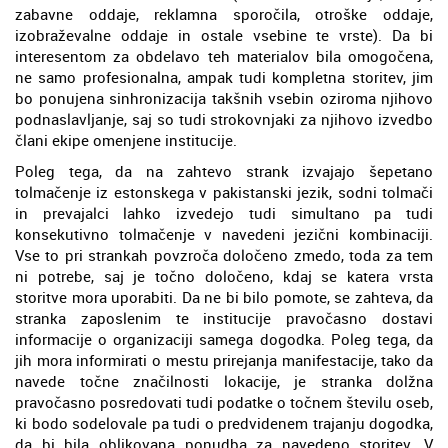
zabavne oddaje, reklamna sporočila, otroške oddaje,
izobraževalne oddaje in ostale vsebine te vrste). Da bi
interesentom za obdelavo teh materialov bila omogočena,
ne samo profesionalna, ampak tudi kompletna storitev, jim
bo ponujena sinhronizacija takšnih vsebin oziroma njihovo
podnaslavljanje, saj so tudi strokovnjaki za njihovo izvedbo
člani ekipe omenjene institucije.
Poleg tega, da na zahtevo strank izvajajo šepetano
tolmačenje iz estonskega v pakistanski jezik, sodni tolmači
in prevajalci lahko izvedejo tudi simultano pa tudi
konsekutivno tolmačenje v navedeni jezični kombinaciji.
Vse to pri strankah povzroča določeno zmedo, toda za tem
ni potrebe, saj je točno določeno, kdaj se katera vrsta
storitve mora uporabiti. Da ne bi bilo pomote, se zahteva, da
stranka zaposlenim te institucije pravočasno dostavi
informacije o organizaciji samega dogodka. Poleg tega, da
jih mora informirati o mestu prirejanja manifestacije, tako da
navede točne značilnosti lokacije, je stranka dolžna
pravočasno posredovati tudi podatke o točnem številu oseb,
ki bodo sodelovale pa tudi o predvidenem trajanju dogodka,
da bi bila oblikovana ponudba za navedeno storitev. V