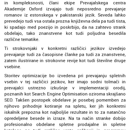
in kompleksnosti, člani ekipe Prevajalskega centra
Akademije Oxford izvajajo tudi neposredno prevajanje
romanov iz estonskega v pakistanski jezik. Seveda lahko
prevedejo tudi vsa ostala prozna književna dela pa tudi tista,
ki spadajo med poezijo in poskrbijo, da na zahtevo strank
obdelajo, tako znanstvene kot tudi poljudna besedila
različne tematike.
Ti strokovnjaki v konkretni različici jezikov izvedejo
prevajanje tudi za časopisne članke pa tudi za znanstvene,
zatem ilustrirane in strokovne revije kot tudi številne druge
vsebine.
Storitev optimizacije bo izvedena pri prevajanju spletnih
vsebin v tej različici jezikov, ker imajo sodni tolmači in
prevajalci ustrezno izkušnje v implementaciji orodij,
poznanih kot Search Engine Optimisation oziroma skrajšano
SEO. Takšen postopek obdelave je posebej pomemben za
njihovo prihodnje kotiranje na spletu, ker jih konkretni
iskalnik prepozna kot najboljše rezultate in to za natančno
opredeljene besede in izraze. Na ta način stranke dobijo
profesionalno obdelane spletne prodajalne in spletne