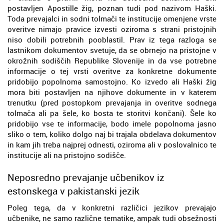
postavljen Apostille žig, poznan tudi pod nazivom Haški.
Toda prevajalci in sodni tolmači te institucije omenjene vrste
overitve nimajo pravice izvesti oziroma s strani pristojnih
niso dobili potrebnih pooblastil. Prav iz tega razloga se
lastnikom dokumentov svetuje, da se obrnejo na pristojne v
okrožnih sodiščih Republike Slovenije in da vse potrebne
informacije o tej vrsti overitve za konkretne dokumente
pridobijo popolnoma samostojno. Ko izvedo ali Haški žig
mora biti postavljen na njihove dokumente in v katerem
trenutku (pred postopkom prevajanja in overitve sodnega
tolmača ali pa šele, ko bosta te storitvi končani). Šele ko
pridobijo vse te informacije, bodo imele popolnoma jasno
sliko o tem, koliko dolgo naj bi trajala obdelava dokumentov
in kam jih treba najprej odnesti, oziroma ali v poslovalnico te
institucije ali na pristojno sodišče.
Neposredno prevajanje učbenikov iz
estonskega v pakistanski jezik
Poleg tega, da v konkretni različici jezikov prevajajo
učbenike, ne samo različne tematike, ampak tudi obsežnosti