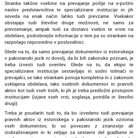
Stranka takšne vsebine na prevajanje pošlje na e-poštni
naslov predstavništva te specializirane institucije in jih
seveda na enak način lahko tudi prevzame. Vsekakor
obstajajo tudi številne druge možnosti, ne samo za
prevzemanje, ampak tudi za dostavo vsebin te vrste na
obdelavo, podrobnejše informacije o tem pa so strankam na
razpolago neposredno v poslovalnici.
Glede na to, da samo prevajanje dokumentov iz estonskega
v pakistanski jezik ni dovolj, da bi bili zakonsko priznani, je
treba izvesti tudi overitev. Glede na to, da ekipo te
specializirane institucije sestavljajo in sodni tolmači in
prevajalci, se tako strankam ponuja kompletna in z zakonom
usklajena obdelava, tako osebnih dokumentov in pravnih
aktov kot tudi vseh tistih, ki jih je treba predložiti pristojnim
institucijam (izjave vseh vrst, soglasja, potrdila in številni
drugi).
Treba je poudariti tudi to, da bo izvedeno tudi prevajanje
pravnih aktov iz estonskega v pakistanski jezik oziroma
vseh dokumentov, ki so povezani z znanostjo ali
izobraževanjem in ki veljajo za sestavni del gradbene in