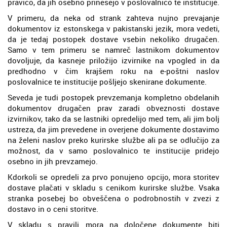
pravico, da jih osebno prinesejo v poslovalnico te institucije.
V primeru, da neka od strank zahteva nujno prevajanje
dokumentov iz estonskega v pakistanski jezik, mora vedeti,
da je tedaj postopek dostave vsebin nekoliko drugačen.
Samo v tem primeru se namreč lastnikom dokumentov
dovoljuje, da kasneje priložijo izvirnike na vpogled in da
predhodno v čim krajšem roku na e-poštni naslov
poslovalnice te institucije pošljejo skenirane dokumente.
Seveda je tudi postopek prevzemanja kompletno obdelanih
dokumentov drugačen prav zaradi obveznosti dostave
izvirnikov, tako da se lastniki opredelijo med tem, ali jim bolj
ustreza, da jim prevedene in overjene dokumente dostavimo
na želeni naslov preko kurirske službe ali pa se odlučijo za
možnost, da v samo poslovalnico te institucije pridejo
osebno in jih prevzamejo.
Kdorkoli se opredeli za prvo ponujeno opcijo, mora storitev
dostave plačati v skladu s cenikom kurirske službe. Vsaka
stranka posebej bo obveščena o podrobnostih v zvezi z
dostavo in o ceni storitve.
V skladu s pravili mora na določene dokumente biti