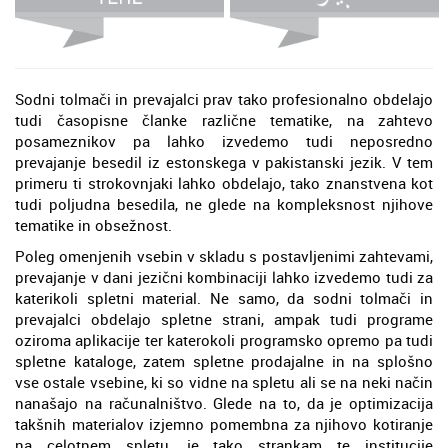
Sodni tolmači in prevajalci prav tako profesionalno obdelajo
tudi časopisne članke različne tematike, na zahtevo
posameznikov pa lahko izvedemo tudi neposredno
prevajanje besedil iz estonskega v pakistanski jezik. V tem
primeru ti strokovnjaki lahko obdelajo, tako znanstvena kot
tudi poljudna besedila, ne glede na kompleksnost njihove
tematike in obsežnost.
Poleg omenjenih vsebin v skladu s postavljenimi zahtevami,
prevajanje v dani jezični kombinaciji lahko izvedemo tudi za
katerikoli spletni material. Ne samo, da sodni tolmači in
prevajalci obdelajo spletne strani, ampak tudi programe
oziroma aplikacije ter katerokoli programsko opremo pa tudi
spletne kataloge, zatem spletne prodajalne in na splošno
vse ostale vsebine, ki so vidne na spletu ali se na neki način
nanašajo na računalništvo. Glede na to, da je optimizacija
takšnih materialov izjemno pomembna za njihovo kotiranje
na celotnem spletu, je tako strankam te institucije