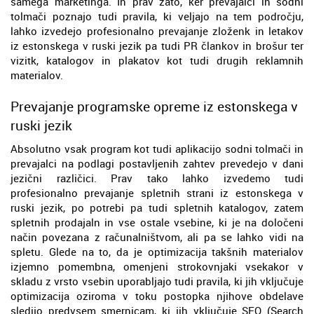
samega marketinga. In prav zato, ker prevajalci in sodni
tolmači poznajo tudi pravila, ki veljajo na tem področju,
lahko izvedejo profesionalno prevajanje zloženk in letakov
iz estonskega v ruski jezik pa tudi PR člankov in brošur ter
vizitk, katalogov in plakatov kot tudi drugih reklamnih
materialov.
Prevajanje programske opreme iz estonskega v
ruski jezik
Absolutno vsak program kot tudi aplikacijo sodni tolmači in
prevajalci na podlagi postavljenih zahtev prevedejo v dani
jezični različici. Prav tako lahko izvedemo tudi
profesionalno prevajanje spletnih strani iz estonskega v
ruski jezik, po potrebi pa tudi spletnih katalogov, zatem
spletnih prodajaln in vse ostale vsebine, ki je na določeni
način povezana z računalništvom, ali pa se lahko vidi na
spletu. Glede na to, da je optimizacija takšnih materialov
izjemno pomembna, omenjeni strokovnjaki vsekakor v
skladu z vrsto vsebin uporabljajo tudi pravila, ki jih vključuje
optimizacija oziroma v toku postopka njihove obdelave
sledijo predvsem smernicam, ki jih vključuje SEO (Search