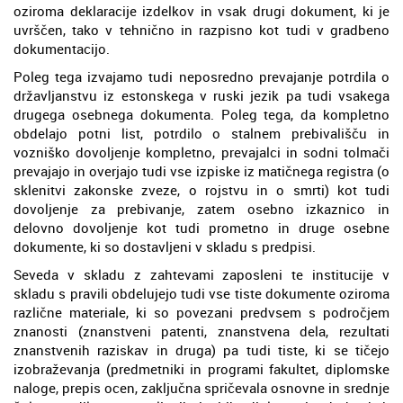
oziroma deklaracije izdelkov in vsak drugi dokument, ki je
uvrščen, tako v tehnično in razpisno kot tudi v gradbeno
dokumentacijo.
Poleg tega izvajamo tudi neposredno prevajanje potrdila o
državljanstvu iz estonskega v ruski jezik pa tudi vsakega
drugega osebnega dokumenta. Poleg tega, da kompletno
obdelajo potni list, potrdilo o stalnem prebivališču in
vozniško dovoljenje kompletno, prevajalci in sodni tolmači
prevajajo in overjajo tudi vse izpiske iz matičnega registra (o
sklenitvi zakonske zveze, o rojstvu in o smrti) kot tudi
dovoljenje za prebivanje, zatem osebno izkaznico in
delovno dovoljenje kot tudi prometno in druge osebne
dokumente, ki so dostavljeni v skladu s predpisi.
Seveda v skladu z zahtevami zaposleni te institucije v
skladu s pravili obdelujejo tudi vse tiste dokumente oziroma
različne materiale, ki so povezani predvsem s področjem
znanosti (znanstveni patenti, znanstvena dela, rezultati
znanstvenih raziskav in druga) pa tudi tiste, ki se tičejo
izobraževanja (predmetniki in programi fakultet, diplomske
naloge, prepis ocen, zaključna spričevala osnovne in srednje