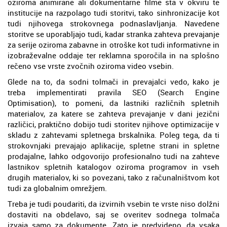
oziroma animirane ali dokumentarne filme sta v okviru te
institucije na razpolago tudi storitvi, tako sinhronizacije kot
tudi njihovega strokovnega podnaslavljanja. Navedene
storitve se uporabljajo tudi, kadar stranka zahteva prevajanje
za serije oziroma zabavne in otroške kot tudi informativne in
izobraževalne oddaje ter reklamna sporočila in na splošno
rečeno vse vrste zvočnih oziroma video vsebin.
Glede na to, da sodni tolmači in prevajalci vedo, kako je
treba implementirati pravila SEO (Search Engine
Optimisation), to pomeni, da lastniki različnih spletnih
materialov, za katere se zahteva prevajanje v dani jezični
različici, praktično dobijo tudi storitev njihove optimizacije v
skladu z zahtevami spletnega brskalnika. Poleg tega, da ti
strokovnjaki prevajajo aplikacije, spletne strani in spletne
prodajalne, lahko odgovorijo profesionalno tudi na zahteve
lastnikov spletnih katalogov oziroma programov in vseh
drugih materialov, ki so povezani, tako z računalništvom kot
tudi za globalnim omrežjem.
Treba je tudi poudariti, da izvirnih vsebin te vrste niso dolžni
dostaviti na obdelavo, saj se overitev sodnega tolmača
izvaja samo za dokumente. Zato je predvideno, da vsaka