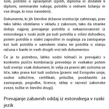
šole, potrdilo o opravljenih izpitih, diploma in dodatek k
diplomi, seminarske naloge, potrdilo o rednem šolanju in
vse druge, ki niso navedeni).
Dokumente, ki jih številne državne institucije zahtevajo, prav
tako lahko obdelamo v skladu z zakonom, tako da stranke
dobijo najprej prevajanje potrdila o nekaznovanosti iz
estonskega v ruski jezik pa tudi potrdila o višini dohodkov,
potem potrdila o stalni zaposlitvi in soglasja za zastopanje
kot tudi potrdila o samskem stanu ter potrdila o stanju
računa v banki in vseh drugih vrst teh dokumentov.
Če je to potrebno, lahko sodni tolmači in prevajalci v
konkretni jezični kombinaciji prevedejo in vsekakor potem
tudi overijo vsak dokument, ki velja za pravni akt oziroma se
tiče, tako prava kot tudi sodstva (pravni red Evropske unije,
sodne odločitve, certifikati, pritožbe, pooblastilo za
zastopanje, pogodbe, licence, sklep o razvezi zakonske
zveze, tožbe in številni drugi).
Prevajanje zabavnih oddaj iz estonskega v ruski
jezik