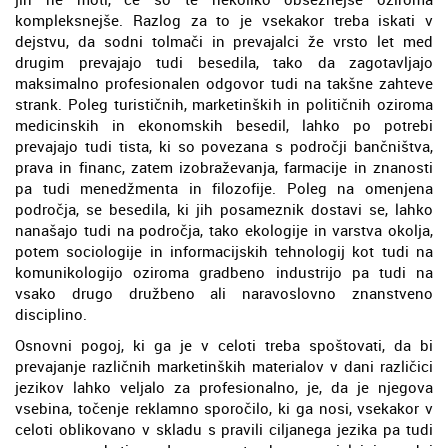
kompleksnejše. Razlog za to je vsekakor treba iskati v
dejstvu, da sodni tolmači in prevajalci že vrsto let med
drugim prevajajo tudi besedila, tako da zagotavljajo
maksimalno profesionalen odgovor tudi na takšne zahteve
strank. Poleg turističnih, marketinških in političnih oziroma
medicinskih in ekonomskih besedil, lahko po potrebi
prevajajo tudi tista, ki so povezana s področji bančništva,
prava in financ, zatem izobraževanja, farmacije in znanosti
pa tudi menedžmenta in filozofije. Poleg na omenjena
področja, se besedila, ki jih posameznik dostavi se, lahko
nanašajo tudi na področja, tako ekologije in varstva okolja,
potem sociologije in informacijskih tehnologij kot tudi na
komunikologijo oziroma gradbeno industrijo pa tudi na
vsako drugo družbeno ali naravoslovno znanstveno
disciplino.
Osnovni pogoj, ki ga je v celoti treba spoštovati, da bi
prevajanje različnih marketinških materialov v dani različici
jezikov lahko veljalo za profesionalno, je, da je njegova
vsebina, točenje reklamno sporočilo, ki ga nosi, vsekakor v
celoti oblikovano v skladu s pravili ciljanega jezika pa tudi