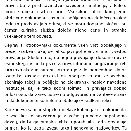
pravili, bo v predstavništvu navedene institucije, v katero
mora stranka osebno priti. Vsekakor lahko kompletno
obdelane dokumente lastniku pošljemo na določen naslov,
toda to predstavlja storitev, ki se mora dodatno plačati, pri
čemer kurirska služba določa njeno ceno in stranke
vsekakor o tem obvesti.
Čeprav ti strokovnjaki dokumente vseh vrst obdelujejo v
precej kratkem roku, se lahko javi potreba za hitro izvedbo
prevajanja. Glede na to, da nujno prevajanje dokumentov iz
estonskega v ruski jezik zahteva dodatno angažiranje teh
strokovnjakov in hitrost, tako da je zelo pomembno, da se
izvirnike kasneje dostavi na vpogled in da se vsebine
skenirajo takoj in pošljejo na elektronski naslov navedene
institucije, saj le tako sodni tolmači in prevajalci dobijo
priložnosti, da zares ustrezno odgovorijo na zahteve strank
in da dokumente kompletno obdelajo v kratkem roku.
Kar zadeva sam postopek obdelave kateregakoli dokumenta,
je vse, kar je navedeno je v večini primerov popolnoma
dovolj, da bi ga stranka lahko uporabljala, toda obstajajo
primeri, ko je treba izvesti tako imenovano nadoveritev. Ta