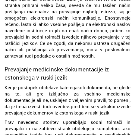
stranka prihrani veliko časa, seveda če mu takšen način
pošiljanja materialov na prevajanje najbolj ustreza, saj je
omogočen elektronski način komunikacije. Enostavneje
rečeno, lastniki lahko vsebine pošljejo na elektronski naslov
navedene institucije in jih na enak način dobijo, potem ko
prevajalci in sodni tolmači izvedejo njihovo prevajanje v tej
različici jezikov. Če se zgodi, da nekomu ustreza drugačen
način ali pošiljanja ali prevzemanja, mora v poslovalnici
zahtevati tudi podatke o ostalih možnostih.
Prevajanje medicinske dokumentacije iz
estonskega v ruski jezik
Ker je postopek obdelave kateregakoli dokumenta, ne glede
na to, ali gre izključno za vsebino medicinske
dokumentacije ali ne, usklajen z veljavnim pravili, to pomeni,
da je treba izvesti tudi overitev, pred tem se vsekakor izvede
prevajanje dokumentov iz estonskega v ruski jezik.
Prav navedeno storitev uporabljajo sodni tolmači in
prevajalci in na zahtevo strank obdelujejo kompletno, tako
zdravniške izvide kot tudi dokumentacijo o medicinskih