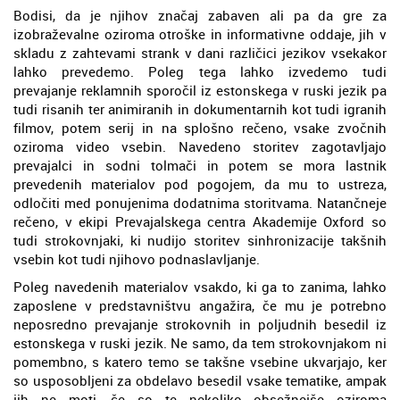
Bodisi, da je njihov značaj zabaven ali pa da gre za
izobraževalne oziroma otroške in informativne oddaje, jih v
skladu z zahtevami strank v dani različici jezikov vsekakor
lahko prevedemo. Poleg tega lahko izvedemo tudi
prevajanje reklamnih sporočil iz estonskega v ruski jezik pa
tudi risanih ter animiranih in dokumentarnih kot tudi igranih
filmov, potem serij in na splošno rečeno, vsake zvočnih
oziroma video vsebin. Navedeno storitev zagotavljajo
prevajalci in sodni tolmači in potem se mora lastnik
prevedenih materialov pod pogojem, da mu to ustreza,
odločiti med ponujenima dodatnima storitvama. Natančneje
rečeno, v ekipi Prevajalskega centra Akademije Oxford so
tudi strokovnjaki, ki nudijo storitev sinhronizacije takšnih
vsebin kot tudi njihovo podnaslavljanje.
Poleg navedenih materialov vsakdo, ki ga to zanima, lahko
zaposlene v predstavništvu angažira, če mu je potrebno
neposredno prevajanje strokovnih in poljudnih besedil iz
estonskega v ruski jezik. Ne samo, da tem strokovnjakom ni
pomembno, s katero temo se takšne vsebine ukvarjajo, ker
so usposobljeni za obdelavo besedil vsake tematike, ampak
jih ne moti, če so te nekoliko obsežnejše oziroma