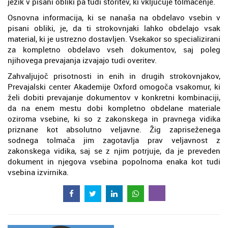
jezik v pisani obliki pa tudi storitev, ki vključuje tolmačenje.
Osnovna informacija, ki se nanaša na obdelavo vsebin v
pisani obliki, je, da ti strokovnjaki lahko obdelajo vsak
material, ki je ustrezno dostavljen. Vsekakor so specializirani
za kompletno obdelavo vseh dokumentov, saj poleg
njihovega prevajanja izvajajo tudi overitev.
Zahvaljujoč prisotnosti in enih in drugih strokovnjakov,
Prevajalski center Akademije Oxford omogoča vsakomur, ki
želi dobiti prevajanje dokumentov v konkretni kombinaciji,
da na enem mestu dobi kompletno obdelane materiale
oziroma vsebine, ki so z zakonskega in pravnega vidika
priznane kot absolutno veljavne. Žig zapriseženega
sodnega tolmača jim zagotavlja prav veljavnost z
zakonskega vidika, saj se z njim potrjuje, da je preveden
dokument in njegova vsebina popolnoma enaka kot tudi
vsebina izvirnika.