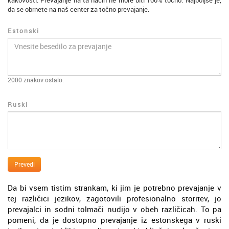
kakovosti. Prevajanje na ta način ne more biti 100% točno. Najboljše je,
da se obrnete na naš center za točno prevajanje.
Estonski
2000
znakov ostalo.
Ruski
Prevedi
Da bi vsem tistim strankam, ki jim je potrebno prevajanje v
tej različici jezikov, zagotovili profesionalno storitev, jo
prevajalci in sodni tolmači nudijo v obeh različicah. To pa
pomeni, da je dostopno prevajanje iz estonskega v ruski