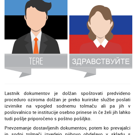
Lastnik dokumentov je dolžan spoštovati predvideno
proceduro oziroma dolžan je preko kurirske službe poslati
izvirnike na vpogled sodnemu tolmaču ali pa jih v
poslovalnico te institucije osebno prinese in če želi jih lahko
tudi pošlje priporočeno s poštno pošiljko.
Prevzemanje dostavljenih dokumentov, potem ko prevajalci
in sodni tolmači izvedejo njihovo obdelavo v skladu s