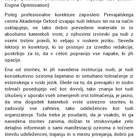
Engine Optimisation).
Poleg profesionalne korekture zaposleni Prevajalskega
centra Akademije Oxford izvajajo tudi lekturo ter na ta način
usklajujejo, ne tako dobro prevedene materiale in to
absolutno katerekoli vrste, z njihovimi izvirniki pa tudi z
vsemi tistimi pravili, ki veljajo v ruskem jeziku. Seveda
lektorji in korektorji, ki so pristojni za izvedbo redakcije,
poskrbijo za to, da v celoti popravijo vse napake, ki jih
opazijo.
Ena od storitev, ki jih navedena institucija nudi, je tudi
konsekutivno oziroma šepetano in simultano tolmačenje iz
estonskega v ruski jezik. Glede na to, da prevajalci in sodni
tolmači posedujejo več kot dovolj, tako znanja kot tudi
izkušenj v uporabi vseh omenjenih vrst tolmačenja, je jasno,
da ima dogodek katerekoli vrste ustrezno storitev, ki
zadovolji vse zahteve, tako udeležencev kot tudi
organizatorja. Toda treba je poudariti, da je vsakdo, ki ga
navedena storitev zanima, dolžan te strokovnjake zelo
detajlno informirati o sami manifestaciji oziroma o točnem
številu udeležencev, trajanju in o mestu prirejanja, dobro pa