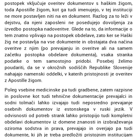
postopek vključuje overitev dokumentov s haškim žigom,
toda Apostille žigom, kot ga tudi imenujejo, v tej instituciji
ne more postavljen niti na en dokument. Razlog za to leži v
dejstvu, da njeni zaposleni ne posedujejo dovoljenja za
izvedbo postopka nadoveritve. Glede na to, da informacije o
tem znatno vplivajo na postopek obdelave, zato ker se Haški
žig ne postavlja na vse dokumente in obstajata dva načina
overitve z njim (po prevajanju in overitve ali na samem
začetku postopka obdelave dokumenta), vsaka stranka
podatke o tem samostojno pridobi. Posebej želimo
poudariti, da se v okrožnih sodiščih Republike Slovenije
nahajajo namenski oddelki, v katerih pristojnosti je overitev
z Apostille žigom.
Poleg vsebine medicinske pa tudi gradbene, zatem razpisne
in poslovne kot tudi tehnične dokumentacije prevajalci in
sodni tolmači lahko izvajajo tudi neposredno prevajanje
osebnih dokumentov iz estonskega v ruski jezik. V
odvisnosti od potreb strank lahko pristopijo tudi kompletni
obdelavi dokumentov iz domene znanosti in izobraževanja
oziroma sodstva in prava, prevajajo in overjajo pa tudi
dokumente, ki jih je treba predložiti pristojnim institucijam