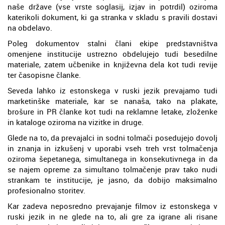
naše države (vse vrste soglasij, izjav in potrdil) oziroma
katerikoli dokument, ki ga stranka v skladu s pravili dostavi
na obdelavo.
Poleg dokumentov stalni člani ekipe predstavništva
omenjene institucije ustrezno obdelujejo tudi besedilne
materiale, zatem učbenike in književna dela kot tudi revije
ter časopisne članke.
Seveda lahko iz estonskega v ruski jezik prevajamo tudi
marketinške materiale, kar se nanaša, tako na plakate,
brošure in PR članke kot tudi na reklamne letake, zloženke
in kataloge oziroma na vizitke in druge.
Glede na to, da prevajalci in sodni tolmači posedujejo dovolj
in znanja in izkušenj v uporabi vseh treh vrst tolmačenja
oziroma šepetanega, simultanega in konsekutivnega in da
se najem opreme za simultano tolmačenje prav tako nudi
strankam te institucije, je jasno, da dobijo maksimalno
profesionalno storitev.
Kar zadeva neposredno prevajanje filmov iz estonskega v
ruski jezik in ne glede na to, ali gre za igrane ali risane