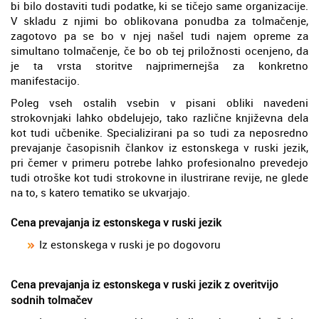
bi bilo dostaviti tudi podatke, ki se tičejo same organizacije.
V skladu z njimi bo oblikovana ponudba za tolmačenje,
zagotovo pa se bo v njej našel tudi najem opreme za
simultano tolmačenje, če bo ob tej priložnosti ocenjeno, da
je ta vrsta storitve najprimernejša za konkretno
manifestacijo.
Poleg vseh ostalih vsebin v pisani obliki navedeni
strokovnjaki lahko obdelujejo, tako različne književna dela
kot tudi učbenike. Specializirani pa so tudi za neposredno
prevajanje časopisnih člankov iz estonskega v ruski jezik,
pri čemer v primeru potrebe lahko profesionalno prevedejo
tudi otroške kot tudi strokovne in ilustrirane revije, ne glede
na to, s katero tematiko se ukvarjajo.
Cena prevajanja iz estonskega v ruski jezik
Iz estonskega v ruski je po dogovoru
Cena prevajanja iz estonskega v ruski jezik z overitvijo
sodnih tolmačev