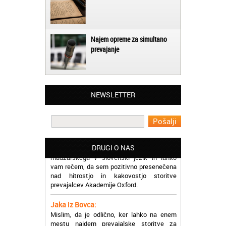
Najem opreme za simultano
prevajanje
Matjaž iz Ajdovščine:
Lahko pohvalim vse zaposlene v Akademiji
Oxford, ker so resnično profesionalni in
NEWSLETTER
prevajalske storitve opravljajo hitro in
učinkoviti.
Martina iz Bleda:
Potrebovala sem prevajanje iz
madžarskega v slovenski jezik in lahko
DRUGI O NAS
vam rečem, da sem pozitivno presenečena
nad hitrostjo in kakovostjo storitve
prevajalcev Akademije Oxford.
Jaka iz Bovca:
Mislim, da je odlično, ker lahko na enem
mestu najdem prevajalske storitve za
različne jezike, tako da se ne morem