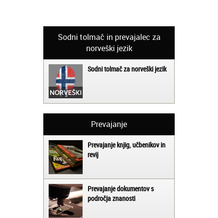
Sodni tolmač in prevajalec za
norveški jezik
Sodni tolmač za norveški jezik
Prevajanje
Prevajanje knjig, učbenikov in
revij
Prevajanje dokumentov s
področja znanosti