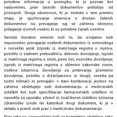
potrebne informacije o postopku, ki je poznan kot
nadoveritev, prav lastniki dokumentov pridobijo od
pristojnih. Druga obveznost, ki jo stranke v tem primeru
imajo, je spoštovanje smernica o dostavi želenih
dokumentov na prevajanje, saj se zahteva obvezno
prilaganje izvirnih vsebin, ki so potrebne zaradi overitve.
Seveda moramo omeniti tudi to, da izvajamo tudi
neposredno prevajanje osebnih dokumentov iz estonskega
v norveški jezik (izpiski iz matičnega registra o rojstvu,
potrdilo o stalnem prebivališču, delovno dovoljenje, izpiski
iz matičnega registra o smrti, potni list, vozniško dovoljenje,
izpiski iz matičnega registra o sklenitvi zakonske zveze,
osebna izkaznica, dovoljenje za prebivanje, prometno
dovoljenje, potrdilo o državljanstvu in drugi), seveda pa
sodni tolmači in prevajalci v dani kombinaciji jezikov na
zahtevo obdelujejo tudi dokumentacijo o medicinskih
izdelkih kot tudi specifikacije farmacevtskih izdelkov in
navodila za uporabo zdravil in značilnosti izdelkov oziroma
zdravniške izvide ter katerikoli drugi dokument, ki je v
skladu s pravili sodi prav v medicinsko dokumentacijo.
Prav tako so usposobljeni tudi za kompletno obdelavo, tako