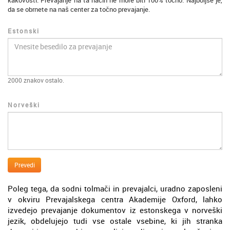
kakovosti. Prevajanje na ta način ne more biti 100% točno. Najboljše je,
da se obrnete na naš center za točno prevajanje.
Estonski
2000
znakov ostalo.
Norveški
Prevedi
Poleg tega, da sodni tolmači in prevajalci, uradno zaposleni
v okviru Prevajalskega centra Akademije Oxford, lahko
izvedejo prevajanje dokumentov iz estonskega v norveški
jezik, obdelujejo tudi vse ostale vsebine, ki jih stranka