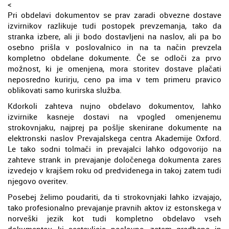
<
Pri obdelavi dokumentov se prav zaradi obvezne dostave
izvirnikov razlikuje tudi postopek prevzemanja, tako da
stranka izbere, ali ji bodo dostavljeni na naslov, ali pa bo
osebno prišla v poslovalnico in na ta način prevzela
kompletno obdelane dokumente. Če se odloči za prvo
možnost, ki je omenjena, mora storitev dostave plačati
neposredno kurirju, ceno pa ima v tem primeru pravico
oblikovati samo kurirska služba.
Kdorkoli zahteva nujno obdelavo dokumentov, lahko
izvirnike kasneje dostavi na vpogled omenjenemu
strokovnjaku, najprej pa pošlje skenirane dokumente na
elektronski naslov Prevajalskega centra Akademije Oxford.
Le tako sodni tolmači in prevajalci lahko odgovorijo na
zahteve strank in prevajanje določenega dokumenta zares
izvedejo v krajšem roku od predvidenega in takoj zatem tudi
njegovo overitev.
Posebej želimo poudariti, da ti strokovnjaki lahko izvajajo,
tako profesionalno prevajanje pravnih aktov iz estonskega v
norveški jezik kot tudi kompletno obdelavo vseh
dokumentov, ki sestavljajo poslovno, zatem gradbeno in