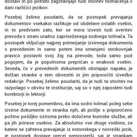
dostavi in po potrebi zagotavljajo tudi storitev tolmačenja v
dani različici jezikov.
Posebej želimo poudariti, da se postopek prevajanja
dokumentov vsekakor razlikuje od obdelave ostalih vsebin,
in to predvsem zato, ker se mora izvesti tudi overitev
prevoda s strani uradno zapriseženega sodnega tolmača. Ta
postopek vključuje najprej primerjanje izvirnega dokumenta
s prevedenim in samo potem ima omenjeni strokovnjak
pravico postaviti svoj žig na prevode, toda samo pod
pogojem, da je popolnoma prepričan o enakosti vsebin.
Seveda, če v prevedenih dokumentih obstajajo napake, je
dolžan stranke o tem obvestiti in jim priporočiti izvedbo
redakcije. Posebej želimo poudariti, da je tudi ta storitev na
razpolago v okviru te institucije, saj so v njej zaposleni tudi
korektorji in lektorji.
Posebej je torej pomembno, da ima sodni tolmač poleg sebe
izvirne dokumente in stranka njih, ali pošlje s priporočeno
poštno pošiljko oziroma preko določene kurirske službe, ali
pa jih prinese osebno. Za absolutno vse druge vsebine, za
katere se zahteva prevajanje iz estonskega v norveški jezik,
je postopek dostave precej preprostejši, saj je strankam