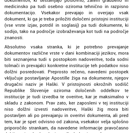
medicinsko pa tudi osebno oziroma tehnično in razpisno
dokumentacijo. Vsekakor prevajajo in overjajo vsak
dokument, ki ga je treba priložiti določeni pristojni instituciji
(vse vrste izjav, potrdil in soglasij) pa tudi dokumente, ki
sodijo, tako na področje izobraževanja kot tudi na področje
znanosti.
Absolutno vsaka stranka, ki je potrebno prevajanje
dokumentov različne vrste v dani kombinaciji jezikov, mora
biti seznanjena tudi s postopkom nadoveritve, toda sodni
tolmači in prevajalci konkretne institucije teh podatkov niso
dolžni posredovati. Preprosto rečeno, navedeni postopek
vključuje postavljanje Apostille žiga na dokumente, njegov
drugačni naziv je Haški. V pristojnosti okrožnih sodišč
Republike Slovenije oziroma določenih oddelkov te
institucije je tudi izvedba te overitve, kar je maksimalno v
skladu z zakonom. Prav zato, ker zaposleni v tej instituciji
niso dolžni izvesti nadoveritve, Haški žig mora biti
postavljen ali po prevajanju in overitvi dokumenta, ali pred
tem, kar je spet odvisno od zakona, vsekakor velja splošno
priporočilo strankam, da navedene informacije pravočasno