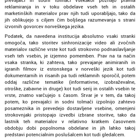
reklamiranja in v toku obdelave vseh teh in ostalih
marketinških materialov prav njih tudi uporabljajo, tako da
jih oblikujejo s ciljem čim boljšega razumevanja s strani
izvornih govorcev norveškega jezika.
Podatek, da navedena institucija absolutno vsaki stranki
omogoča, tako storitev sinhronizacije video ali zvočnih
materialov različne vrste kot tudi strokovno podnaslavljanje
vseh teh vsebin, je izjemno pomemben. Prav na ta način
vsaka stranka, ki zahteva, tako prevajanje animiranih in
igranih filmov iz estonskega v norveški jezik kot tudi
dokumentarnih in risanih pa tudi reklamnih sporočil, potem
oddaj različne tematike (informativne, izobraževalne,
otroške, zabavne in druge) kot tudi serij in ostalih vsebin te
vrste, znatno varčujejo s časom. Stvar je v tem, da takoj
potem, ko prevajalci in sodni tolmači izpolnijo zahtevo
posameznika in prevedejo dostavljene vsebine, omenjeni
strokovnjaki pristopajo izvedbi izbrane storitve, tako da
lastnik teh materialov v relativno kratkem časovnem
obdobju dobi popolnoma obdelane in jih lahko takoj
predstavi potencialnim poslušalcem kot tudi gledalcem.