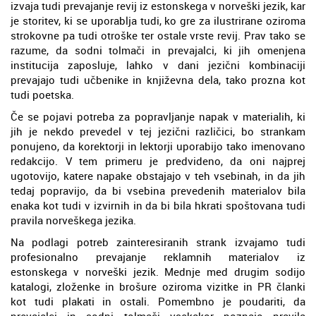
izvaja tudi prevajanje revij iz estonskega v norveški jezik, kar
je storitev, ki se uporablja tudi, ko gre za ilustrirane oziroma
strokovne pa tudi otroške ter ostale vrste revij. Prav tako se
razume, da sodni tolmači in prevajalci, ki jih omenjena
institucija zaposluje, lahko v dani jezični kombinaciji
prevajajo tudi učbenike in književna dela, tako prozna kot
tudi poetska.
Če se pojavi potreba za popravljanje napak v materialih, ki
jih je nekdo prevedel v tej jezični različici, bo strankam
ponujeno, da korektorji in lektorji uporabijo tako imenovano
redakcijo. V tem primeru je predvideno, da oni najprej
ugotovijo, katere napake obstajajo v teh vsebinah, in da jih
tedaj popravijo, da bi vsebina prevedenih materialov bila
enaka kot tudi v izvirnih in da bi bila hkrati spoštovana tudi
pravila norveškega jezika.
Na podlagi potreb zainteresiranih strank izvajamo tudi
profesionalno prevajanje reklamnih materialov iz
estonskega v norveški jezik. Mednje med drugim sodijo
katalogi, zloženke in brošure oziroma vizitke in PR članki
kot tudi plakati in ostali. Pomembno je poudariti, da
prevajalci in sodni tolmači vsekakor poznajo pravila