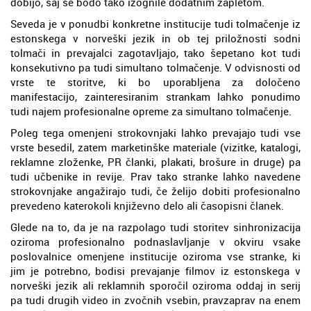
dobijo, saj se bodo tako izognile dodatnim zapletom.
Seveda je v ponudbi konkretne institucije tudi tolmačenje iz
estonskega v norveški jezik in ob tej priložnosti sodni
tolmači in prevajalci zagotavljajo, tako šepetano kot tudi
konsekutivno pa tudi simultano tolmačenje. V odvisnosti od
vrste te storitve, ki bo uporabljena za določeno
manifestacijo, zainteresiranim strankam lahko ponudimo
tudi najem profesionalne opreme za simultano tolmačenje.
Poleg tega omenjeni strokovnjaki lahko prevajajo tudi vse
vrste besedil, zatem marketinške materiale (vizitke, katalogi,
reklamne zloženke, PR članki, plakati, brošure in druge) pa
tudi učbenike in revije. Prav tako stranke lahko navedene
strokovnjake angažirajo tudi, če želijo dobiti profesionalno
prevedeno katerokoli književno delo ali časopisni članek.
Glede na to, da je na razpolago tudi storitev sinhronizacija
oziroma profesionalno podnaslavljanje v okviru vsake
poslovalnice omenjene institucije oziroma vse stranke, ki
jim je potrebno, bodisi prevajanje filmov iz estonskega v
norveški jezik ali reklamnih sporočil oziroma oddaj in serij
pa tudi drugih video in zvočnih vsebin, pravzaprav na enem