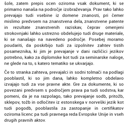
šole, zatem prepis ocen oziroma vsak dokument, ki se
primarno nanaša na področje izobraževanja. Prav tako lahko
prevajajo tudi vsebine iz domene znanosti, pri čemer
mislimo predvsem na znanstvena dela, znanstvene patente
in rezultate znanstvenih raziskav, čeprav omenjeni
strokovnjaki lahko ustrezno obdelujejo tudi druge materiale,
ki se nanašajo na navedeno področje. Posebej moramo
poudariti, da poskrbijo tudi za izpolnitev zahtev tistih
posameznika, ki jim je prevajanje v dani različici jezikov
potrebno, kako za diplomske kot tudi za seminarske naloge,
ne glede na to, s katero tematiko se ukvarjajo.
Če to stranka zahteva, prevajalci in sodni tolmači na podlagi
pooblastil, ki so jim dana, lahko kompletno obdelavo
izvajajo tudi za vse pravne akte. Gre za dokumente, ki so
povezani predvsem s področjem prava pa tudi sodstva, kar
pomeni, da je na razpolago, tako prevajanje sodb, pritožb,
sklepov, tožb in odločitev iz estonskega v norveški jezik kot
tudi pogodb, pooblastila za zastopanje in certifikatov
oziroma licenc pa tudi pravnega reda Evropske Unije in vseh
drugih pravnih aktov.