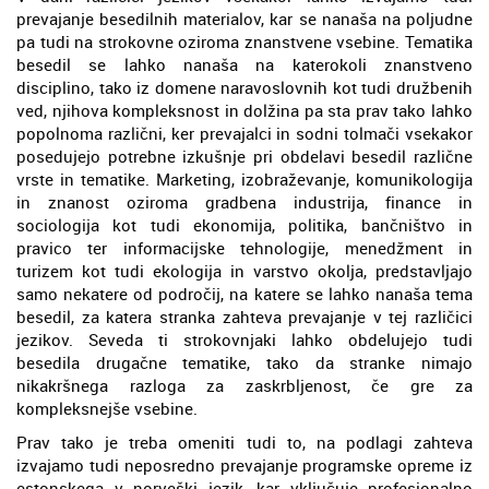
prevajanje besedilnih materialov, kar se nanaša na poljudne
pa tudi na strokovne oziroma znanstvene vsebine. Tematika
besedil se lahko nanaša na katerokoli znanstveno
disciplino, tako iz domene naravoslovnih kot tudi družbenih
ved, njihova kompleksnost in dolžina pa sta prav tako lahko
popolnoma različni, ker prevajalci in sodni tolmači vsekakor
posedujejo potrebne izkušnje pri obdelavi besedil različne
vrste in tematike. Marketing, izobraževanje, komunikologija
in znanost oziroma gradbena industrija, finance in
sociologija kot tudi ekonomija, politika, bančništvo in
pravico ter informacijske tehnologije, menedžment in
turizem kot tudi ekologija in varstvo okolja, predstavljajo
samo nekatere od področij, na katere se lahko nanaša tema
besedil, za katera stranka zahteva prevajanje v tej različici
jezikov. Seveda ti strokovnjaki lahko obdelujejo tudi
besedila drugačne tematike, tako da stranke nimajo
nikakršnega razloga za zaskrbljenost, če gre za
kompleksnejše vsebine.
Prav tako je treba omeniti tudi to, na podlagi zahteva
izvajamo tudi neposredno prevajanje programske opreme iz
estonskega v norveški jezik, kar vključuje profesionalno