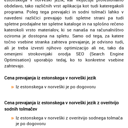
obdelavo, tako različnih vrst aplikacija kot tudi kateregakoli
programa. Poleg tega prevajalci in sodni tolmači lahko v
navedeni različici prevajajo tudi spletne strani pa tudi
spletne prodajalne ter spletne kataloge in na splošno rečeno
katerokoli vrsto materialov, ki se nanaša na računalništvo
oziroma je dostopna na spletu. Samo od tega, za katere
točno vsebine stranka zahteva prevajanje, je odvisno tudi,
ali je treba izvesti njihovo optimizacijo ali ne, tako da
omenjeni strokovnjaki orodja SEO (Search Engine
Optimisation) uporabijo tedaj, ko to konkretne vsebine
zahtevajo.
Cena prevajanja iz estonskega v norveški jezik
Iz estonskega v norveški je po dogovoru
Cena prevajanja iz estonskega v norveški jezik z overitvijo
sodnih tolmačev
Iz estonskega v norveški z overitvijo sodnega tolmača
je po dogovoru