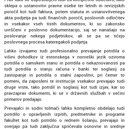
sklepa o ustanovitvi pravne osebe ter letnih in revizijskih
poročil kot tudi faktura, potem statuta in ustanovitvenega
akta podjetja pa tudi finančnih poročil, poslovnih odločitev
in vsekakor vseh tistih dokumentov, ki so zakonsko
uvrščeni v poslovno dokumentacijo, saj se nanašajo na
poslovanje nekega podjetnikov, ali se pa se tičejo
poslovnega procesa kateregakoli podjetja.
Lahko izvajamo tudi profesionalno prevajanje potrdila o
višini dohodkov iz estonskega v norveški jezik oziroma
potrdila o samskem stanu in potrdila o nekaznovanosti pa
tudi potrdila o stanju računa v banki ter soglasij za
zastopanje in potrdila o stalni zaposlitvi, pri čemer to
pomeni, da zaposleni te institucije vsekakor prevajajo tudi
druge vrste, tako potrdil in soglasij kot tudi izjav, kar so
pravzaprav dokumenti, ki se v državnih službah v večini
primerov predajajo.
Prevajalci in sodni tolmači lahko kompletno obdelajo tudi
potrdilo o opravljenih izpitih, predmetnike in programe
fakultet kot tudi potrdilo o rednem šolanju, prevajajo in
overjajo pa tudi zaključna spričevala osnovne in srednje