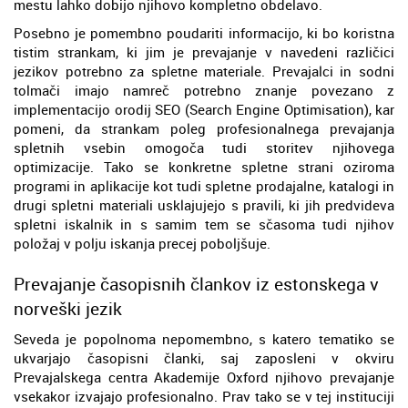
mestu lahko dobijo njihovo kompletno obdelavo.
Posebno je pomembno poudariti informacijo, ki bo koristna
tistim strankam, ki jim je prevajanje v navedeni različici
jezikov potrebno za spletne materiale. Prevajalci in sodni
tolmači imajo namreč potrebno znanje povezano z
implementacijo orodij SEO (Search Engine Optimisation), kar
pomeni, da strankam poleg profesionalnega prevajanja
spletnih vsebin omogoča tudi storitev njihovega
optimizacije. Tako se konkretne spletne strani oziroma
programi in aplikacije kot tudi spletne prodajalne, katalogi in
drugi spletni materiali usklajujejo s pravili, ki jih predvideva
spletni iskalnik in s samim tem se sčasoma tudi njihov
položaj v polju iskanja precej poboljšuje.
Prevajanje časopisnih člankov iz estonskega v
norveški jezik
Seveda je popolnoma nepomembno, s katero tematiko se
ukvarjajo časopisni članki, saj zaposleni v okviru
Prevajalskega centra Akademije Oxford njihovo prevajanje
vsekakor izvajajo profesionalno. Prav tako se v tej instituciji