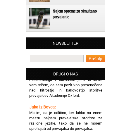
Najem opreme za simultano
prevajanje
Matjaž iz Ajdovščine:
Lahko pohvalim vse zaposlene v Akademiji
Oxford, ker so resnično profesionalni in
NEWSLETTER
prevajalske storitve opravljajo hitro in
učinkoviti.
Martina iz Bleda:
Potrebovala sem prevajanje iz
madžarskega v slovenski jezik in lahko
DRUGI O NAS
vam rečem, da sem pozitivno presenečena
nad hitrostjo in kakovostjo storitve
prevajalcev Akademije Oxford.
Jaka iz Bovca:
Mislim, da je odlično, ker lahko na enem
mestu najdem prevajalske storitve za
različne jezike, tako da se ne morem
sprehajati od prevajalca do prevajalca.