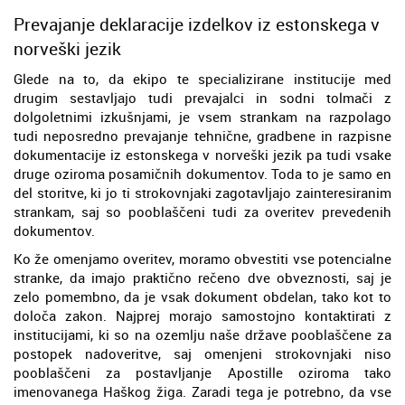
Prevajanje deklaracije izdelkov iz estonskega v
norveški jezik
Glede na to, da ekipo te specializirane institucije med
drugim sestavljajo tudi prevajalci in sodni tolmači z
dolgoletnimi izkušnjami, je vsem strankam na razpolago
tudi neposredno prevajanje tehnične, gradbene in razpisne
dokumentacije iz estonskega v norveški jezik pa tudi vsake
druge oziroma posamičnih dokumentov. Toda to je samo en
del storitve, ki jo ti strokovnjaki zagotavljajo zainteresiranim
strankam, saj so pooblaščeni tudi za overitev prevedenih
dokumentov.
Ko že omenjamo overitev, moramo obvestiti vse potencialne
stranke, da imajo praktično rečeno dve obveznosti, saj je
zelo pomembno, da je vsak dokument obdelan, tako kot to
določa zakon. Najprej morajo samostojno kontaktirati z
institucijami, ki so na ozemlju naše države pooblaščene za
postopek nadoveritve, saj omenjeni strokovnjaki niso
pooblaščeni za postavljanje Apostille oziroma tako
imenovanega Haškog žiga. Zaradi tega je potrebno, da vse