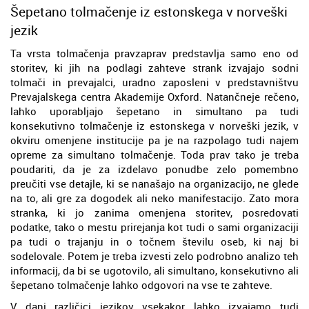
Šepetano tolmačenje iz estonskega v norveški
jezik
Ta vrsta tolmačenja pravzaprav predstavlja samo eno od
storitev, ki jih na podlagi zahteve strank izvajajo sodni
tolmači in prevajalci, uradno zaposleni v predstavništvu
Prevajalskega centra Akademije Oxford. Natančneje rečeno,
lahko uporabljajo šepetano in simultano pa tudi
konsekutivno tolmačenje iz estonskega v norveški jezik, v
okviru omenjene institucije pa je na razpolago tudi najem
opreme za simultano tolmačenje. Toda prav tako je treba
poudariti, da je za izdelavo ponudbe zelo pomembno
preučiti vse detajle, ki se nanašajo na organizacijo, ne glede
na to, ali gre za dogodek ali neko manifestacijo. Zato mora
stranka, ki jo zanima omenjena storitev, posredovati
podatke, tako o mestu prirejanja kot tudi o sami organizaciji
pa tudi o trajanju in o točnem številu oseb, ki naj bi
sodelovale. Potem je treba izvesti zelo podrobno analizo teh
informacij, da bi se ugotovilo, ali simultano, konsekutivno ali
šepetano tolmačenje lahko odgovori na vse te zahteve.
V dani različici jezikov vsekakor lahko izvajamo tudi