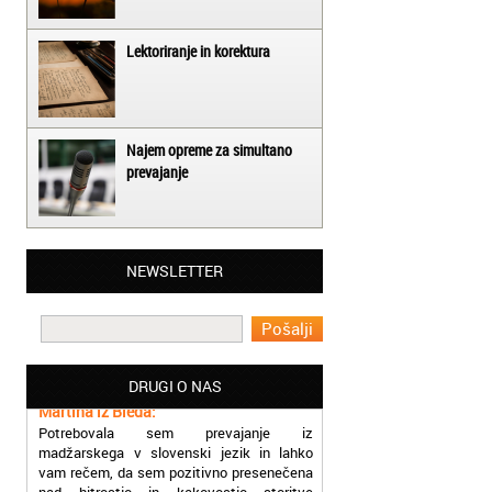
Lektoriranje in korektura
Najem opreme za simultano
prevajanje
Matjaž iz Ajdovščine:
NEWSLETTER
Lahko pohvalim vse zaposlene v Akademiji
Oxford, ker so resnično profesionalni in
prevajalske storitve opravljajo hitro in
učinkoviti.
Martina iz Bleda:
DRUGI O NAS
Potrebovala sem prevajanje iz
madžarskega v slovenski jezik in lahko
vam rečem, da sem pozitivno presenečena
nad hitrostjo in kakovostjo storitve
prevajalcev Akademije Oxford.