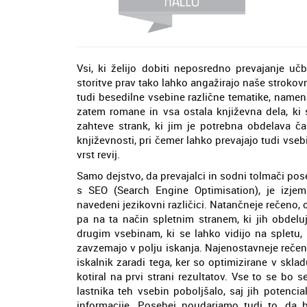
Vsi, ki želijo dobiti neposredno prevajanje uč
storitve prav tako lahko angažirajo naše stroko
tudi besedilne vsebine različne tematike, namen
zatem romane in vsa ostala književna dela, ki 
zahteve strank, ki jim je potrebna obdelava č
književnosti, pri čemer lahko prevajajo tudi vse
vrst revij.
Samo dejstvo, da prevajalci in sodni tolmači pos
s SEO (Search Engine Optimisation), je izj
navedeni jezikovni različici. Natančneje rečeno, 
pa na ta način spletnim stranem, ki jih obdel
drugim vsebinam, ki se lahko vidijo na spletu,
zavzemajo v polju iskanja. Najenostavneje rečen
iskalnik zaradi tega, ker so optimizirane v skladu
kotiral na prvi strani rezultatov. Vse to se bo
lastnika teh vsebin poboljšalo, saj jih potenc
informacije. Posebej poudarjamo tudi to, da 