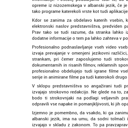
opreme iz nizozemskega v albanski jezik, če je
tako programe katerekoli vrste kot tudi aplikacije
Kdor se zanima za obdelavo katerih vsebin, ki
elektronski naslov predstavništva, predviden p
Prav tako se tudi razume, da stranka lahko i
dodatne informacije o tem pa lahko zahteva v posl
Profesionalno podnaslavljanje vseh video vsebi
izvaja prevajanje v omenjeni jezikovni različici
strankam, pri čemer zaposlujemo tudi strokov
dokumentarnih in risanih filmov, reklamnih spor
profesionalno obdelujejo tudi igrane filme vse
serije in animirane filme pa tudi katerokoli drugo
V sklopu predstavništva so angažirani tudi pro
izvajajo strokovno redakcijo. Ne glede na to, z
bodo ti strokovnjaki na podlagi veljavnih pra
odpravili vse napake in pomanjkljivosti, ki jih opa
Izjemno je pomembno, da vsakdo, ki ga zanim
albanski jezik, ima na umu, da sodni tolmači in
izvajajo v skladu z zakonom. To pa pravzaprav