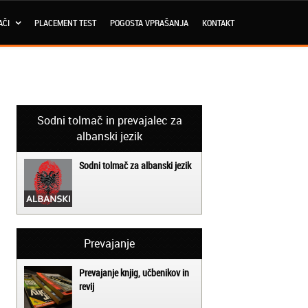
AČI
PLACEMENT TEST
POGOSTA VPRAŠANJA
KONTAKT
Sodni tolmač in prevajalec za
albanski jezik
Sodni tolmač za albanski jezik
Prevajanje
Prevajanje knjig, učbenikov in
revij