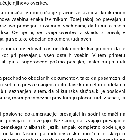
jučuje njihovo overitev.
a tolmača je omogočanje pravne veljavnosti konkretnim
hova vsebina enaka izvirnikom. Torej takoj po prevajanju
ljivo primerjati z izvirnimi vsebinami, da bi na ta način
lika. Če nje ni, se izvaja overitev v skladu s pravili, v
ja, pa se tako obdelan dokument tudi overi.
ak mora posedovati izvirne dokumente, kar pomeni, da je
kot pri prevajanju vseh ostalih vsebin. V tem primeru
ali pa s priporočeno poštno pošiljko, lahko pa jih tudi
nja predhodno obdelanih dokumentov, tako da posamezniki
ma osebnim prevzemanjem in dostave kompletno obdelanih
iti seznanjeni s tem, da bi kurirska služba, ki je poslovni
oritev, mora posameznik prav kurirju plačati tudi znesek, ki
l poslovne dokumentacije, prevajalci in sodni tolmači na
 prevajajo in overjajo. Ne samo, da izvajajo prevajanje
zozemskega v albanski jezik, ampak kompletno obdelujejo
očila in fakture pa tudi revizijska poročila in sklep o
la oziroma absolutno vsak drug dokument, ki se nanaša na