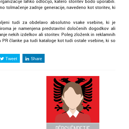
anizacije lahko odločijo, katero storitev bodo uporabili.
o tolmačenje zadnje generacije, navedeno kot storitev, ki
ljeni tudi za obdelavo absolutno vsake vsebine, ki je
roma je namenjena predstavitvi določenih dogodkov ali
je nekih izdelkov ali storitev. Poleg zloženk in reklamnih
in PR članke pa tudi kataloge kot tudi ostale vsebine, ki so
Tweet
Share