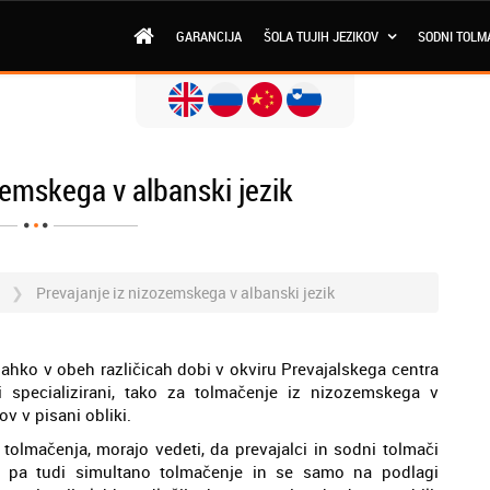
GARANCIJA
ŠOLA TUJIH JEZIKOV
SODNI TOLM
zemskega v albanski jezik
i
Prevajanje iz nizozemskega v albanski jezik
 lahko v obeh različicah dobi v okviru Prevajalskega centra
i specializirani, tako za tolmačenje iz nizozemskega v
v v pisani obliki.
i tolmačenja, morajo vedeti, da prevajalci in sodni tolmači
no pa tudi simultano tolmačenje in se samo na podlagi