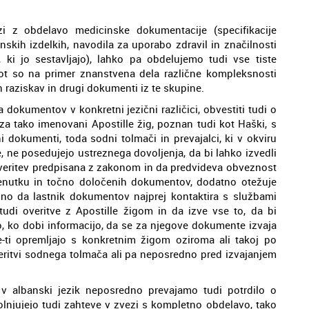
i z obdelavo medicinske dokumentacije (specifikacije
skih izdelkih, navodila za uporabo zdravil in značilnosti
i, ki jo sestavljajo), lahko pa obdelujemo tudi vse tiste
ot so na primer znanstvena dela različne kompleksnosti
h raziskav in drugi dokumenti iz te skupine.
 dokumentov v konkretni jezični različici, obvestiti tudi o
za tako imenovani Apostille žig, poznan tudi kot Haški, s
 dokumenti, toda sodni tolmači in prevajalci, ki v okviru
, ne posedujejo ustreznega dovoljenja, da bi lahko izvedli
doveritev predpisana z zakonom in da predvideva obveznost
enutku in točno določenih dokumentov, dodatno otežuje
bno da lastnik dokumentov najprej kontaktira s službami
 tudi overitve z Apostille žigom in da izve vse to, da bi
, ko dobi informacijo, da se za njegove dokumente izvaja
le-ti opremljajo s konkretnim žigom oziroma ali takoj po
overitvi sodnega tolmača ali pa neposredno pred izvajanjem
v albanski jezik neposredno prevajamo tudi potrdilo o
olnjujejo tudi zahteve v zvezi s kompletno obdelavo, tako