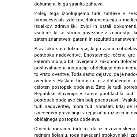
dokument, ki ga stranka zahteva.
Poleg tega izpolnjujemo tudi zahteve v zvez
farmacevtskih izdelkov, dokumentacija o medicin
izdelkov, zdravniški izvidi in ostali dokument
vsebine, ki so strogo povezane z znanostjo, k
zatem znanstveni patenti in rezultati znanstveni
Prav tako smo dolžni vse, ki jih zanima obdelava
postopku nadoveritve. Enostavneje rečeno, gre 
katerim morajo biti overjeni z zakonom določeni
poslovalnice te institucije obdelujejo dokumente
to vrsto overitve. Toda samo dejstvo, da je na
overitev s Haškim žigom in to v določenem tr
celoten postopek obdelave. Zato je tudi potre
Republike Slovenije, v katere pooblastila sodi
postopek obdelave čim bolj poenostavil. Vsakdo
tudi nadoveritev, mora tudi vprašati, kdaj se 
izvedenem prevajanju v tej jezični različici in 
običajnega postopka obdelave.
Omeniti moramo tudi to, da iz nizozemskega 
rednem šolanju, toda navedeni strokovnjaki izp