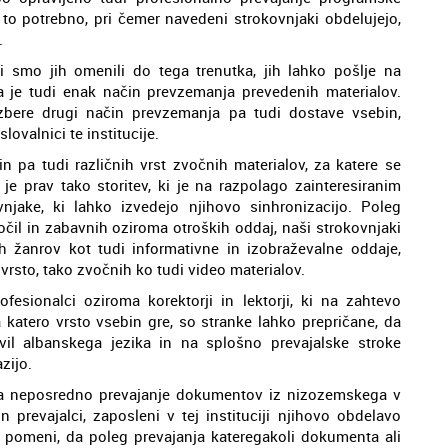
 to potrebno, pri čemer navedeni strokovnjaki obdelujejo,
.
 smo jih omenili do tega trenutka, jih lahko pošlje na
a je tudi enak način prevzemanja prevedenih materialov.
zbere drugi način prevzemanja pa tudi dostave vsebin,
ovalnici te institucije.
n pa tudi različnih vrst zvočnih materialov, za katere se
, je prav tako storitev, ki je na razpolago zainteresiranim
njake, ki lahko izvedejo njihovo sinhronizacijo. Poleg
očil in zabavnih oziroma otroških oddaj, naši strokovnjaki
h žanrov kot tudi informativne in izobraževalne oddaje,
 vrsto, tako zvočnih ko tudi video materialov.
fesionalci oziroma korektorji in lektorji, ki na zahtevo
a katero vrsto vsebin gre, so stranke lahko prepričane, da
vil albanskega jezika in na splošno prevajalske stroke
zijo.
a neposredno prevajanje dokumentov iz nizozemskega v
 prevajalci, zaposleni v tej instituciji njihovo obdelavo
 pomeni, da poleg prevajanja kateregakoli dokumenta ali