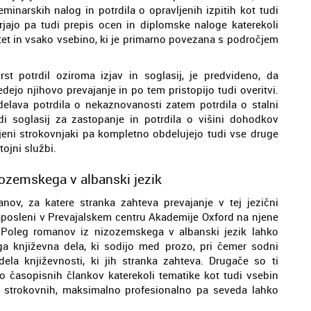
eminarskih nalog in potrdila o opravljenih izpitih kot tudi
rjajo pa tudi prepis ocen in diplomske naloge katerekoli
tet in vsako vsebino, ki je primarno povezana s področjem
st potrdil oziroma izjav in soglasij, je predvideno, da
edejo njihovo prevajanje in po tem pristopijo tudi overitvi.
elava potrdila o nekaznovanosti zatem potrdila o stalni
i soglasij za zastopanje in potrdila o višini dohodkov
jeni strokovnjaki pa kompletno obdelujejo tudi vse druge
tojni službi.
ozemskega v albanski jezik
v, za katere stranka zahteva prevajanje v tej jezični
zaposleni v Prevajalskem centru Akademije Oxford na njene
 Poleg romanov iz nizozemskega v albanski jezik lahko
ga književna dela, ki sodijo med prozo, pri čemer sodni
dela književnosti, ki jih stranka zahteva. Drugače so ti
ko časopisnih člankov katerekoli tematike kot tudi vsebin
do strokovnih, maksimalno profesionalno pa seveda lahko