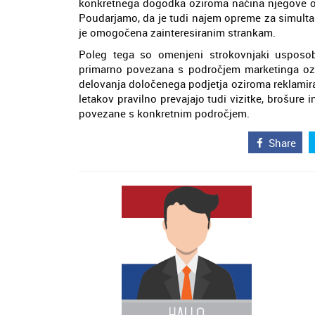
konkretnega dogodka oziroma načina njegove org
Poudarjamo, da je tudi najem opreme za simultan
je omogočena zainteresiranim strankam.
Poleg tega so omenjeni strokovnjaki usposob
primarno povezana s področjem marketinga ozi
delovanja določenega podjetja oziroma reklamiran
letakov pravilno prevajajo tudi vizitke, brošure 
povezane s konkretnim področjem.
Share