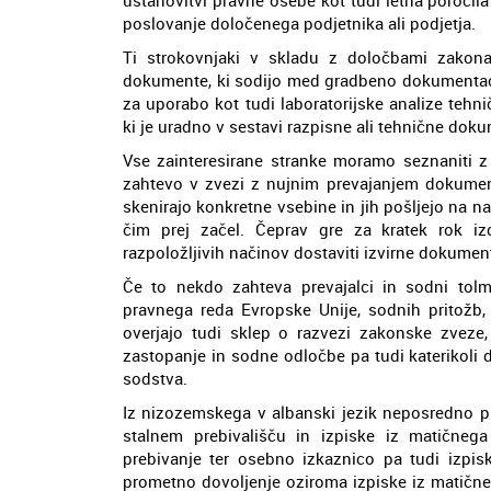
poslovanje določenega podjetnika ali podjetja.
Ti strokovnjaki v skladu z določbami zakona
dokumente, ki sodijo med gradbeno dokumentacijo
za uporabo kot tudi laboratorijske analize tehn
ki je uradno v sestavi razpisne ali tehnične doku
Vse zainteresirane stranke moramo seznaniti z
zahtevo v zvezi z nujnim prevajanjem dokument
skenirajo konkretne vsebine in jih pošljejo na n
čim prej začel. Čeprav gre za kratek rok i
razpoložljivih načinov dostaviti izvirne dokument
Če to nekdo zahteva prevajalci in sodni tolma
pravnega reda Evropske Unije, sodnih pritožb, c
overjajo tudi sklep o razvezi zakonske zveze,
zastopanje in sodne odločbe pa tudi katerikoli
sodstva.
Iz nizozemskega v albanski jezik neposredno pr
stalnem prebivališču in izpiske iz matičnega
prebivanje ter osebno izkaznico pa tudi izpisk
prometno dovoljenje oziroma izpiske iz matičneg