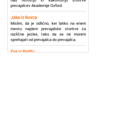
Jaka iz Bovca:
Mislim, da je odlično, ker lahko na enem
mestu najdem prevajalske storitve za
različne jezike, tako da se ne morem
sprehajati od prevajalca do prevajalca.
Eva iz Brežic:
Nujno sem potrebovala prevod v francoski
jezik, na spletu sem našla Oxford, jih
poklicala in v roku nekaj ur sem po
elektronski pošti prejela prevod. Resnično
so izjemni!
Zoran iz Velenja:
Uslužni, hitri in ljubeznivi, za njih imam
samo pohvalne besede!
Anja iz Višnje Gore:
Najboljše prevajalske storitve lahko najdete
prav v Akademiji Oxford! Vsaka čast!
Jure z Vrhnike:
Sodni tolmači iz Akademije Oxford so me