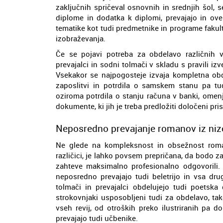
zaključnih spričeval osnovnih in srednjih šol, s
diplome in dodatka k diplomi, prevajajo in ove
tematike kot tudi predmetnike in programe fakul
izobraževanja.
Če se pojavi potreba za obdelavo različnih vr
prevajalci in sodni tolmači v skladu s pravili izv
Vsekakor se najpogosteje izvaja kompletna obd
zaposlitvi in potrdila o samskem stanu pa tud
oziroma potrdila o stanju računa v banki, omen
dokumente, ki jih je treba predložiti določeni pris
Neposredno prevajanje romanov iz niz
Ne glede na kompleksnost in obsežnost romano
različici, je lahko povsem prepričana, da bodo 
zahteve maksimalno profesionalno odgovorili.
neposredno prevajajo tudi beletrijo in vsa dru
tolmači in prevajalci obdelujejo tudi poetska 
strokovnjaki usposobljeni tudi za obdelavo, ta
vseh revij, od otroških preko ilustriranih pa 
prevajajo tudi učbenike.