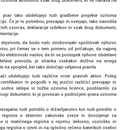
 prav tako obdelujejo tudi gradbene projekte oziroma
. Če je to potrebno, prevajajo in overjajo, tako navodila
ičnih vzorcev, deklaracije izdelkov in vsak drug dokument,
mentacije.
 dejstvom, da bodo naši strokovnjaki spoštovali njihovo
ov, pri čemer se v tem primeru od pričakuje, da najprej
ašo elektronski naslov, da bi se postopek njihove obdelave
zdelave prevoda, je stranka vsekakor dolžna na enega
e na vpogled, ker tako določajo veljavna pravila.
či obdelujejo tudi različne vrste pravnih aktov. Poleg
ertifikatov in pogodb v tej jezični različici prevajajo in
 sodne sklepe in tožbe oziroma licence, pooblastilo za
 drugi dokument, ki je povezan s področjem prava oziroma
evajamo tudi potrdilo o državljanstvu kot tudi potrdilo o
 registra o sklenitvi zakonske zveze in dovoljenje za
e iz matičnega registra o rojstvu, delovno, vozniško in
a registra o smrti in na splošno rečeno katerikoli osebni