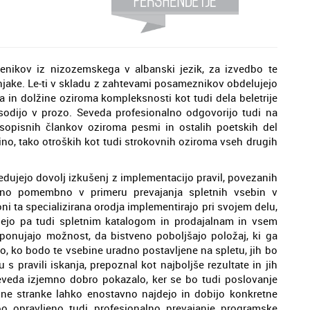
benikov iz nizozemskega v albanski jezik, za izvedbo te
vnjake. Le-ti v skladu z zahtevami posameznikov obdelujejo
a in dolžine oziroma kompleksnosti kot tudi dela beletrije
sodijo v prozo. Seveda profesionalno odgovorijo tudi na
asopisnih člankov oziroma pesmi in ostalih poetskih del
bino, tako otroških kot tudi strokovnih oziroma vseh drugih
edujejo dovolj izkušenj z implementacijo pravil, povezanih
emno pomembno v primeru prevajanja spletnih vsebin v
oni ta specializirana orodja implementirajo pri svojem delu,
ujejo pa tudi spletnim katalogom in prodajalnam in vsem
 ponujajo možnost, da bistveno poboljšajo položaj, ki ga
o, ko bodo te vsebine uradno postavljene na spletu, jih bo
 s pravili iskanja, prepoznal kot najboljše rezultate in jih
 seveda izjemno dobro pokazalo, ker se bo tudi poslovanje
ialne stranke lahko enostavno najdejo in dobijo konkretne
bo opravljeno tudi profesionalno prevajanje programske