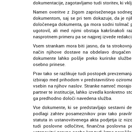
dokumentacije, zagotavljamo tudi storitev, ki vkl
Namen overitve z žigom zapriseženega sodneg
dokumentom, saj se pri tem dokazuje, da je nji
določenega dokumenta, ga mora sodni tolmač paz
ugotovil, ali med njimi obstaja kakršnakoli raz
nasprotnem primeru pa se najprej izvede redakci
Vsem strankam mora biti jasno, da ta strokovnj
način njihove dostave na obdelavo drugačen 
dokumente lahko pošlje preko kurirske službe 
osebno prinese.
Prav tako se razlikuje tudi postopek prevzema
izbirajo med prihodom v predstavništvo oziro
vsebin na njihov naslov. Stranke namreč morajo b
partner te institucije, lahko izvedla konkretno st
ga predhodno določi navedena služba.
Vse dokumente, ki se predstavljajo sestavni de
podlagi zahtev posameznikov prav tako pravilno
statuta in ustanovitvenega akta podjetja iz ni
tudi poslovne odločitve, finančna poslovna por
ustanovitvi pravne osebe kot tudi letna poroči