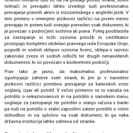
tolmači in prevajalci lahko izvedejo tudi profesionalno
prevajanje pravnih aktov iz nizozemskega v angleški jezik. V
tem primeru v omenjeni jezikovni različici na prvem mestu
prevajajo in potem tudi overjajo preveden vsak dokument, ki
je povezan s področjem sodstva ali prava. Poleg pooblastila
za zastopanje in tožb oziroma pritožb in certifikatov
pristopajo kompletni obdelavi pravnega reda Evropske Unije,
pogodb in sodnih sklepov oziroma licenc, sklepa o razvezi
zakonske zveze in sodnih odločb ter drugih nenavedenih
dokumentov, ki so povezani s konkretnimi področji.
Prav tako je jasno, da maksimalno profesionalno
izpolnjujejo zahteve vseh strank, ki jim je v navedeni
jezikovni različici potrebno prevajanje za katerokoli vrsto
soglasij, izjav ali potrdil. V večini primerov se to nanaša na
potrdilo o nekaznovanosti in na potrdilo o samskem stanu,
soglasje za zastopanje ter potrdilo o stanju računa v banki
pa tudi na potrdilo o stalni zaposlitvi zatem potrdilo o višini
dohodkov in na splošno na vsak dokument, ki ga neka
državna institucija lahko zahteva od stranke.