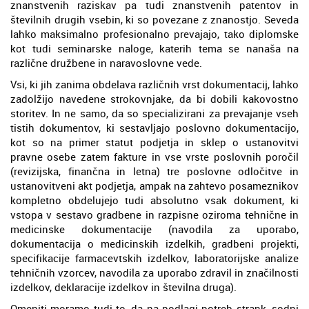
znanstvenih raziskav pa tudi znanstvenih patentov in
številnih drugih vsebin, ki so povezane z znanostjo. Seveda
lahko maksimalno profesionalno prevajajo, tako diplomske
kot tudi seminarske naloge, katerih tema se nanaša na
različne družbene in naravoslovne vede.
Vsi, ki jih zanima obdelava različnih vrst dokumentacij, lahko
zadolžijo navedene strokovnjake, da bi dobili kakovostno
storitev. In ne samo, da so specializirani za prevajanje vseh
tistih dokumentov, ki sestavljajo poslovno dokumentacijo,
kot so na primer statut podjetja in sklep o ustanovitvi
pravne osebe zatem fakture in vse vrste poslovnih poročil
(revizijska, finančna in letna) tre poslovne odločitve in
ustanovitveni akt podjetja, ampak na zahtevo posameznikov
kompletno obdelujejo tudi absolutno vsak dokument, ki
vstopa v sestavo gradbene in razpisne oziroma tehnične in
medicinske dokumentacije (navodila za uporabo,
dokumentacija o medicinskih izdelkih, gradbeni projekti,
specifikacije farmacevtskih izdelkov, laboratorijske analize
tehničnih vzorcev, navodila za uporabo zdravil in značilnosti
izdelkov, deklaracije izdelkov in številna druga).
Omeniti moramo tudi to, da na podlagi potreb strank, sodni