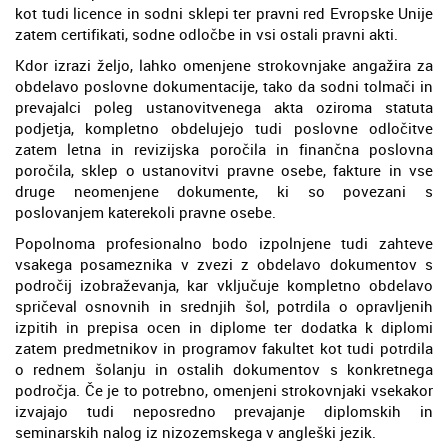
kot tudi licence in sodni sklepi ter pravni red Evropske Unije
zatem certifikati, sodne odločbe in vsi ostali pravni akti.
Kdor izrazi željo, lahko omenjene strokovnjake angažira za
obdelavo poslovne dokumentacije, tako da sodni tolmači in
prevajalci poleg ustanovitvenega akta oziroma statuta
podjetja, kompletno obdelujejo tudi poslovne odločitve
zatem letna in revizijska poročila in finančna poslovna
poročila, sklep o ustanovitvi pravne osebe, fakture in vse
druge neomenjene dokumente, ki so povezani s
poslovanjem katerekoli pravne osebe.
Popolnoma profesionalno bodo izpolnjene tudi zahteve
vsakega posameznika v zvezi z obdelavo dokumentov s
področij izobraževanja, kar vključuje kompletno obdelavo
spričeval osnovnih in srednjih šol, potrdila o opravljenih
izpitih in prepisa ocen in diplome ter dodatka k diplomi
zatem predmetnikov in programov fakultet kot tudi potrdila
o rednem šolanju in ostalih dokumentov s konkretnega
področja. Če je to potrebno, omenjeni strokovnjaki vsekakor
izvajajo tudi neposredno prevajanje diplomskih in
seminarskih nalog iz nizozemskega v angleški jezik.