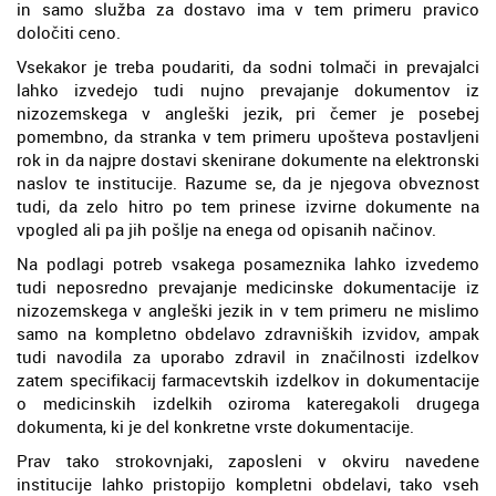
in samo služba za dostavo ima v tem primeru pravico
določiti ceno.
Vsekakor je treba poudariti, da sodni tolmači in prevajalci
lahko izvedejo tudi nujno prevajanje dokumentov iz
nizozemskega v angleški jezik, pri čemer je posebej
pomembno, da stranka v tem primeru upošteva postavljeni
rok in da najpre dostavi skenirane dokumente na elektronski
naslov te institucije. Razume se, da je njegova obveznost
tudi, da zelo hitro po tem prinese izvirne dokumente na
vpogled ali pa jih pošlje na enega od opisanih načinov.
Na podlagi potreb vsakega posameznika lahko izvedemo
tudi neposredno prevajanje medicinske dokumentacije iz
nizozemskega v angleški jezik in v tem primeru ne mislimo
samo na kompletno obdelavo zdravniških izvidov, ampak
tudi navodila za uporabo zdravil in značilnosti izdelkov
zatem specifikacij farmacevtskih izdelkov in dokumentacije
o medicinskih izdelkih oziroma kateregakoli drugega
dokumenta, ki je del konkretne vrste dokumentacije.
Prav tako strokovnjaki, zaposleni v okviru navedene
institucije lahko pristopijo kompletni obdelavi, tako vseh