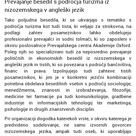
Prevajanje besedil s področja turizma iz
nizozemskega v angleški jezik
Tako poljudna besedila, ki se ukvarjajo s tematiko s
področja turizma kot tudi tista, ki veljajo za strokovna, na
podlagi zahtev posameznikov lahko obdelujejo
profesionalni prevajalci in sodni tolmači, ki so zaposleni v
okviru poslovalnice Prevajalskega centra Akademije Oxford.
Poleg njih so specializirani tudi za neposredno prevajanje
političnih in ekonomskih besedil iz nizozemskega v
angleški jezik in tistih, ki so povezana s področji bančništva,
financ in prava. Izpolnjujejo tudi zahteve tistih
posameznikov, ki jim je v konkretni jezični kombinaciji
potrebna obdelava besedilnih vsebin s področij sociologije,
menedžmenta, znanosti in izobraževanja, filozofije,
medicine ter farmacije pa tudi komunikologije, gradbene
industrije in informacijskih tehnologij ter marketinga,
psihologije in drugih znanstvenih disciplin.
Pri organizaciji dogodka katerekoli vrste, v okviru katerega je
predvideno sodelovanje, ne samo izvornih govorcev
nizozemskega jezika, ampak tudi oseb, ki uporabljajo