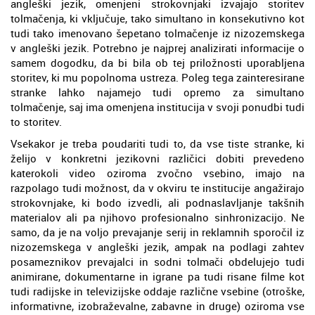
angleški jezik, omenjeni strokovnjaki izvajajo storitev
tolmačenja, ki vključuje, tako simultano in konsekutivno kot
tudi tako imenovano šepetano tolmačenje iz nizozemskega
v angleški jezik. Potrebno je najprej analizirati informacije o
samem dogodku, da bi bila ob tej priložnosti uporabljena
storitev, ki mu popolnoma ustreza. Poleg tega zainteresirane
stranke lahko najamejo tudi opremo za simultano
tolmačenje, saj ima omenjena institucija v svoji ponudbi tudi
to storitev.
Vsekakor je treba poudariti tudi to, da vse tiste stranke, ki
želijo v konkretni jezikovni različici dobiti prevedeno
katerokoli video oziroma zvočno vsebino, imajo na
razpolago tudi možnost, da v okviru te institucije angažirajo
strokovnjake, ki bodo izvedli, ali podnaslavljanje takšnih
materialov ali pa njihovo profesionalno sinhronizacijo. Ne
samo, da je na voljo prevajanje serij in reklamnih sporočil iz
nizozemskega v angleški jezik, ampak na podlagi zahtev
posameznikov prevajalci in sodni tolmači obdelujejo tudi
animirane, dokumentarne in igrane pa tudi risane filme kot
tudi radijske in televizijske oddaje različne vsebine (otroške,
informativne, izobraževalne, zabavne in druge) oziroma vse