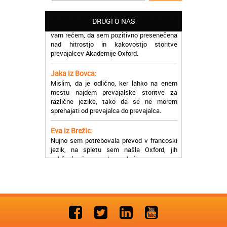
Potrebovala sem prevajanje iz
madžarskega v slovenski jezik in lahko
vam rečem, da sem pozitivno presenečena
DRUGI O NAS
nad hitrostjo in kakovostjo storitve
prevajalcev Akademije Oxford.
Jaka iz Bovca:
Mislim, da je odlično, ker lahko na enem
mestu najdem prevajalske storitve za
različne jezike, tako da se ne morem
sprehajati od prevajalca do prevajalca.
Eva iz Brežic:
Nujno sem potrebovala prevod v francoski
jezik, na spletu sem našla Oxford, jih
poklicala in v roku nekaj ur sem po
elektronski pošti prejela prevod. Resnično
so izjemni!
Zoran iz Velenja:
Uslužni, hitri in ljubeznivi, za njih imam
samo pohvalne besede!
Anja iz Višnje Gore: