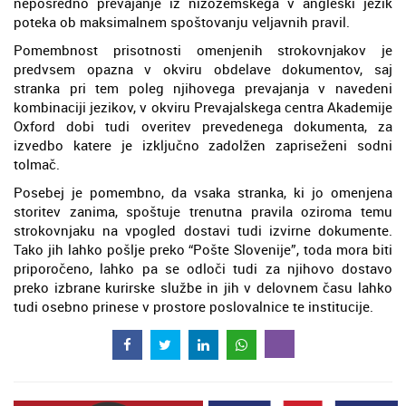
neposredno prevajanje iz nizozemskega v angleški jezik
poteka ob maksimalnem spoštovanju veljavnih pravil.
Pomembnost prisotnosti omenjenih strokovnjakov je
predvsem opazna v okviru obdelave dokumentov, saj
stranka pri tem poleg njihovega prevajanja v navedeni
kombinaciji jezikov, v okviru Prevajalskega centra Akademije
Oxford dobi tudi overitev prevedenega dokumenta, za
izvedbo katere je izključno zadolžen zapriseženi sodni
tolmač.
Posebej je pomembno, da vsaka stranka, ki jo omenjena
storitev zanima, spoštuje trenutna pravila oziroma temu
strokovnjaku na vpogled dostavi tudi izvirne dokumente.
Tako jih lahko pošlje preko “Pošte Slovenije”, toda mora biti
priporočeno, lahko pa se odloči tudi za njihovo dostavo
preko izbrane kurirske službe in jih v delovnem času lahko
tudi osebno prinese v prostore poslovalnice te institucije.