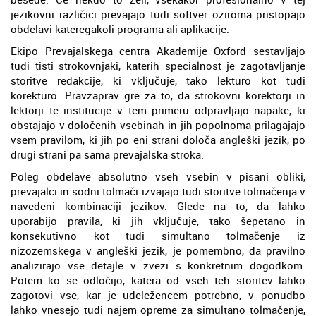
jezikovni različici prevajajo tudi softver oziroma pristopajo
obdelavi kateregakoli programa ali aplikacije.
Ekipo Prevajalskega centra Akademije Oxford sestavljajo
tudi tisti strokovnjaki, katerih specialnost je zagotavljanje
storitve redakcije, ki vključuje, tako lekturo kot tudi
korekturo. Pravzaprav gre za to, da strokovni korektorji in
lektorji te institucije v tem primeru odpravljajo napake, ki
obstajajo v določenih vsebinah in jih popolnoma prilagajajo
vsem pravilom, ki jih po eni strani določa angleški jezik, po
drugi strani pa sama prevajalska stroka.
Poleg obdelave absolutno vseh vsebin v pisani obliki,
prevajalci in sodni tolmači izvajajo tudi storitve tolmačenja v
navedeni kombinaciji jezikov. Glede na to, da lahko
uporabijo pravila, ki jih vključuje, tako šepetano in
konsekutivno kot tudi simultano tolmačenje iz
nizozemskega v angleški jezik, je pomembno, da pravilno
analizirajo vse detajle v zvezi s konkretnim dogodkom.
Potem ko se odločijo, katera od vseh teh storitev lahko
zagotovi vse, kar je udeležencem potrebno, v ponudbo
lahko vnesejo tudi najem opreme za simultano tolmačenje,