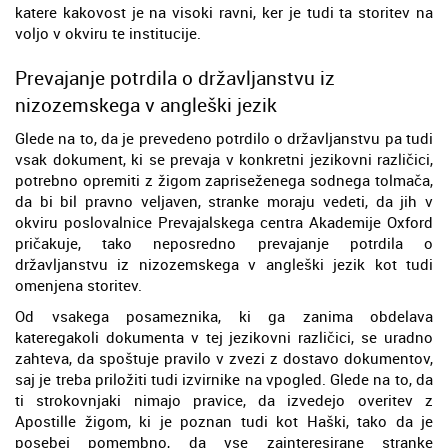
katere kakovost je na visoki ravni, ker je tudi ta storitev na
voljo v okviru te institucije.
Prevajanje potrdila o državljanstvu iz
nizozemskega v angleški jezik
Glede na to, da je prevedeno potrdilo o državljanstvu pa tudi
vsak dokument, ki se prevaja v konkretni jezikovni različici,
potrebno opremiti z žigom zapriseženega sodnega tolmača,
da bi bil pravno veljaven, stranke moraju vedeti, da jih v
okviru poslovalnice Prevajalskega centra Akademije Oxford
pričakuje, tako neposredno prevajanje potrdila o
državljanstvu iz nizozemskega v angleški jezik kot tudi
omenjena storitev.
Od vsakega posameznika, ki ga zanima obdelava
kateregakoli dokumenta v tej jezikovni različici, se uradno
zahteva, da spoštuje pravilo v zvezi z dostavo dokumentov,
saj je treba priložiti tudi izvirnike na vpogled. Glede na to, da
ti strokovnjaki nimajo pravice, da izvedejo overitev z
Apostille žigom, ki je poznan tudi kot Haški, tako da je
posebej pomembno, da vse zainteresirane stranke