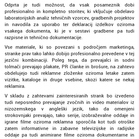
Odprta je tudi možnost, da vsak posameznik dobi
profesionalno in kompletno storitev, ki vključuje obdelavo
laboratorijskih analiz tehničnih vzorcev, gradbenih projektov
in navodila za uporabo ter deklaracij izdelkov oziroma
vsakega dokumenta, ki je v sestavi gradbene pa tudi
razpisne in tehnično dokumentacije.
Vse materiale, ki so povezani s področjem marketinga,
stranke prav tako lahko dobijo profesionalno prevedene v tej
jezični kombinaciji. Poleg tega, da prevajalci in sodni
tolmači prevajajo plakate, PR članke in brošure, na zahtevo
obdelujejo tudi reklamne zloženke oziroma letake zatem
vizitke, kataloge in druge vsebine, skozi katere se nekaj
reklamira.
V skladu z zahtevami zainteresiranih strank bo izvedeno
tudi neposredno prevajanje zvočnih in video materialov iz
nizozemskega v angleški jezik, tako da omenjeni
strokovnjaki prevajajo, tako serije, izobraževalne oddaje in
igrane filme oziroma reklamna sporočila kot tudi otroške
zatem informativne in zabavne televizijske in radijske
oddaje pa tudi animirane filme oziroma dokumentarne in