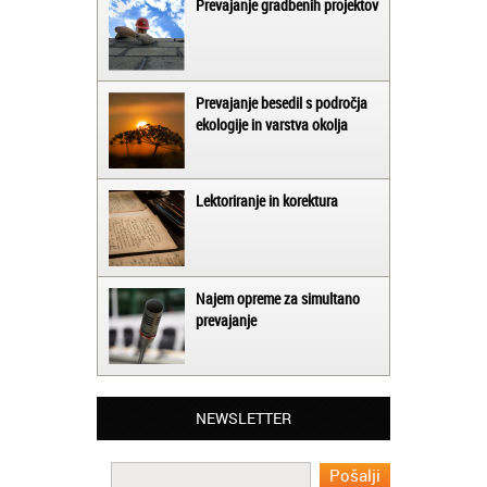
Prevajanje gradbenih projektov
Prevajanje besedil s področja
ekologije in varstva okolja
Lektoriranje in korektura
Najem opreme za simultano
prevajanje
Matjaž iz Ajdovščine:
Lahko pohvalim vse zaposlene v Akademiji
Oxford, ker so resnično profesionalni in
prevajalske storitve opravljajo hitro in
NEWSLETTER
učinkoviti.
Martina iz Bleda: