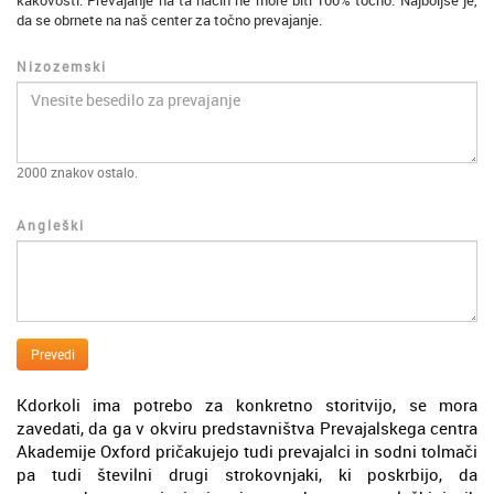
kakovosti. Prevajanje na ta način ne more biti 100% točno. Najboljše je,
da se obrnete na naš center za točno prevajanje.
Nizozemski
2000
znakov ostalo.
Angleški
Prevedi
Kdorkoli ima potrebo za konkretno storitvijo, se mora
zavedati, da ga v okviru predstavništva Prevajalskega centra
Akademije Oxford pričakujejo tudi prevajalci in sodni tolmači
pa tudi številni drugi strokovnjaki, ki poskrbijo, da