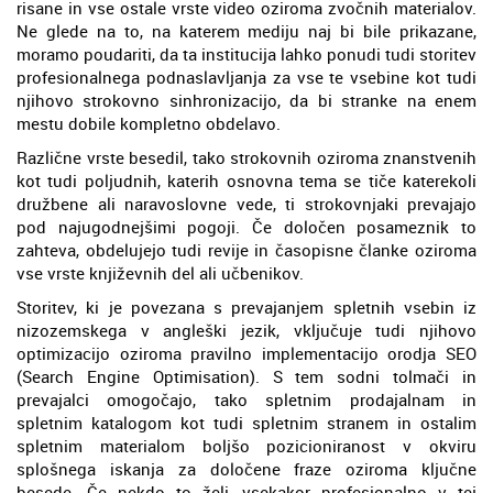
risane in vse ostale vrste video oziroma zvočnih materialov.
Ne glede na to, na katerem mediju naj bi bile prikazane,
moramo poudariti, da ta institucija lahko ponudi tudi storitev
profesionalnega podnaslavljanja za vse te vsebine kot tudi
njihovo strokovno sinhronizacijo, da bi stranke na enem
mestu dobile kompletno obdelavo.
Različne vrste besedil, tako strokovnih oziroma znanstvenih
kot tudi poljudnih, katerih osnovna tema se tiče katerekoli
družbene ali naravoslovne vede, ti strokovnjaki prevajajo
pod najugodnejšimi pogoji. Če določen posameznik to
zahteva, obdelujejo tudi revije in časopisne članke oziroma
vse vrste književnih del ali učbenikov.
Storitev, ki je povezana s prevajanjem spletnih vsebin iz
nizozemskega v angleški jezik, vključuje tudi njihovo
optimizacijo oziroma pravilno implementacijo orodja SEO
(Search Engine Optimisation). S tem sodni tolmači in
prevajalci omogočajo, tako spletnim prodajalnam in
spletnim katalogom kot tudi spletnim stranem in ostalim
spletnim materialom boljšo pozicioniranost v okviru
splošnega iskanja za določene fraze oziroma ključne
besede. Če nekdo to želi, vsekakor profesionalno v tej