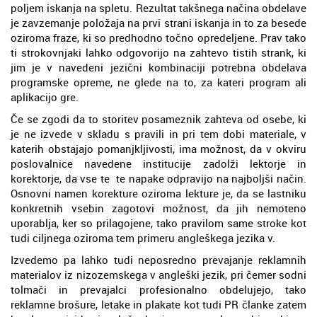
poljem iskanja na spletu. Rezultat takšnega načina obdelave
je zavzemanje položaja na prvi strani iskanja in to za besede
oziroma fraze, ki so predhodno točno opredeljene. Prav tako
ti strokovnjaki lahko odgovorijo na zahtevo tistih strank, ki
jim je v navedeni jezični kombinaciji potrebna obdelava
programske opreme, ne glede na to, za kateri program ali
aplikacijo gre.
Če se zgodi da to storitev posameznik zahteva od osebe, ki
je ne izvede v skladu s pravili in pri tem dobi materiale, v
katerih obstajajo pomanjkljivosti, ima možnost, da v okviru
poslovalnice navedene institucije zadolži lektorje in
korektorje, da vse te te napake odpravijo na najboljši način.
Osnovni namen korekture oziroma lekture je, da se lastniku
konkretnih vsebin zagotovi možnost, da jih nemoteno
uporablja, ker so prilagojene, tako pravilom same stroke kot
tudi ciljnega oziroma tem primeru angleškega jezika v.
Izvedemo pa lahko tudi neposredno prevajanje reklamnih
materialov iz nizozemskega v angleški jezik, pri čemer sodni
tolmači in prevajalci profesionalno obdelujejo, tako
reklamne brošure, letake in plakate kot tudi PR članke zatem