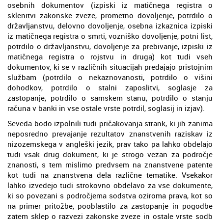
osebnih dokumentov (izpiski iz matičnega registra o
sklenitvi zakonske zveze, prometno dovoljenje, potrdilo o
državljanstvu, delovno dovoljenje, osebna izkaznica izpiski
iz matičnega registra o smrti, vozniško dovoljenje, potni list,
potrdilo o državljanstvu, dovoljenje za prebivanje, izpiski iz
matičnega registra o rojstvu in druga) kot tudi vseh
dokumentov, ki se v različnih situacijah predajajo pristojnim
službam (potrdilo o nekaznovanosti, potrdilo o višini
dohodkov, potrdilo o stalni zaposlitvi, soglasje za
zastopanje, potrdilo o samskem stanu, potrdilo o stanju
računa v banki in vse ostale vrste potrdil, soglasij in izjav).
Seveda bodo izpolnili tudi pričakovanja strank, ki jih zanima
neposredno prevajanje rezultatov znanstvenih raziskav iz
nizozemskega v angleški jezik, prav tako pa lahko obdelajo
tudi vsak drug dokument, ki je strogo vezan za področje
znanosti, s tem mislimo predvsem na znanstvene patente
kot tudi na znanstvena dela različne tematike. Vsekakor
lahko izvedejo tudi strokovno obdelavo za vse dokumente,
ki so povezani s področjema sodstva oziroma prava, kot so
na primer pritožbe, pooblastilo za zastopanje in pogodbe
zatem sklep o razvezi zakonske zveze in ostale vrste sodb