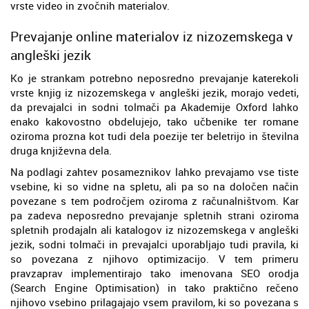
vrste video in zvočnih materialov.
Prevajanje online materialov iz nizozemskega v
angleški jezik
Ko je strankam potrebno neposredno prevajanje katerekoli
vrste knjig iz nizozemskega v angleški jezik, morajo vedeti,
da prevajalci in sodni tolmači pa Akademije Oxford lahko
enako kakovostno obdelujejo, tako učbenike ter romane
oziroma prozna kot tudi dela poezije ter beletrijo in številna
druga književna dela.
Na podlagi zahtev posameznikov lahko prevajamo vse tiste
vsebine, ki so vidne na spletu, ali pa so na določen način
povezane s tem področjem oziroma z računalništvom. Kar
pa zadeva neposredno prevajanje spletnih strani oziroma
spletnih prodajaln ali katalogov iz nizozemskega v angleški
jezik, sodni tolmači in prevajalci uporabljajo tudi pravila, ki
so povezana z njihovo optimizacijo. V tem primeru
pravzaprav implementirajo tako imenovana SEO orodja
(Search Engine Optimisation) in tako praktično rečeno
njihovo vsebino prilagajajo vsem pravilom, ki so povezana s