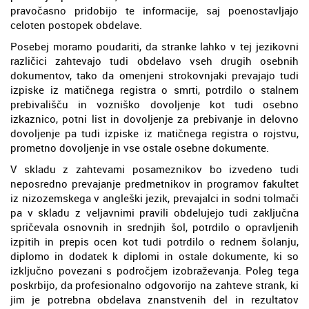
pravočasno pridobijo te informacije, saj poenostavljajo
celoten postopek obdelave.
Posebej moramo poudariti, da stranke lahko v tej jezikovni
različici zahtevajo tudi obdelavo vseh drugih osebnih
dokumentov, tako da omenjeni strokovnjaki prevajajo tudi
izpiske iz matičnega registra o smrti, potrdilo o stalnem
prebivališču in vozniško dovoljenje kot tudi osebno
izkaznico, potni list in dovoljenje za prebivanje in delovno
dovoljenje pa tudi izpiske iz matičnega registra o rojstvu,
prometno dovoljenje in vse ostale osebne dokumente.
V skladu z zahtevami posameznikov bo izvedeno tudi
neposredno prevajanje predmetnikov in programov fakultet
iz nizozemskega v angleški jezik, prevajalci in sodni tolmači
pa v skladu z veljavnimi pravili obdelujejo tudi zaključna
spričevala osnovnih in srednjih šol, potrdilo o opravljenih
izpitih in prepis ocen kot tudi potrdilo o rednem šolanju,
diplomo in dodatek k diplomi in ostale dokumente, ki so
izključno povezani s področjem izobraževanja. Poleg tega
poskrbijo, da profesionalno odgovorijo na zahteve strank, ki
jim je potrebna obdelava znanstvenih del in rezultatov