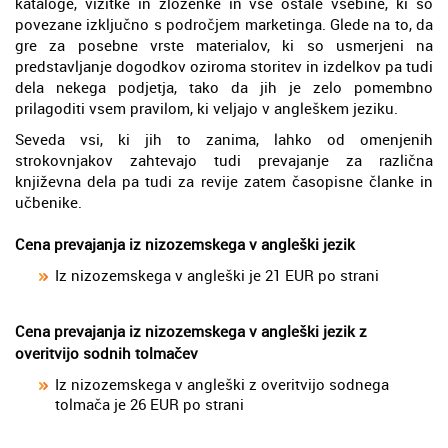
kataloge, vizitke in zloženke in vse ostale vsebine, ki so
povezane izključno s področjem marketinga. Glede na to, da
gre za posebne vrste materialov, ki so usmerjeni na
predstavljanje dogodkov oziroma storitev in izdelkov pa tudi
dela nekega podjetja, tako da jih je zelo pomembno
prilagoditi vsem pravilom, ki veljajo v angleškem jeziku.
Seveda vsi, ki jih to zanima, lahko od omenjenih
strokovnjakov zahtevajo tudi prevajanje za različna
književna dela pa tudi za revije zatem časopisne članke in
učbenike.
Cena prevajanja iz nizozemskega v angleški jezik
Iz nizozemskega v angleški je 21 EUR po strani
Cena prevajanja iz nizozemskega v angleški jezik z
overitvijo sodnih tolmačev
Iz nizozemskega v angleški z overitvijo sodnega
tolmača je 26 EUR po strani