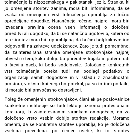
tolmačenje iz nizozemskega v pakistanski jezik. Stranka, ki
jo omenjena storitev zanima, mora biti informirana, da se
vsaka od omenjenih vrst tolmačenja uporablja za točno
opredeljene dogodke. Natančneje rečeno, najprej mora biti
izvedena pravilna ocena vseh informacij o določeni
prireditvi ali dogodku, da bi se natančno ugotovilo, katera od
teh storitev mora biti uporabljena, da bi čim bolj kakovostno
odgovorili na zahteve udeležencev. Zato je tudi pomembno,
da zainteresirana stranka omenjene strokovnjake najprej
obvesti o tem, kako dolgo bo prireditev trajala in potem tudi
o številu oseb, ki bodo sodelovale. Določanje konkretnih
vrst tolmačenja poteka tudi na podlagi podatkov o
organizaciji samih dogodkov in v skladu z značilnostmi
prostora, v okviru katerega bo potekal, pa so to tudi podatki,
ki morajo biti pravočasno dostavljeni.
Poleg že omenjenih strokovnjakov, člani ekipe poslovalnice
konkretne institucije so tudi lektorji oziroma profesionalni
korektorji, ki zainteresiranim strankam omogočajo, da za
določeno vrsto vsebin dobijo storitev redakcije. Moramo
omeniti, da se konkretna storitev uporablja, ko je določena
vsebina prevedena, pri čemer osebe, ki to storitev