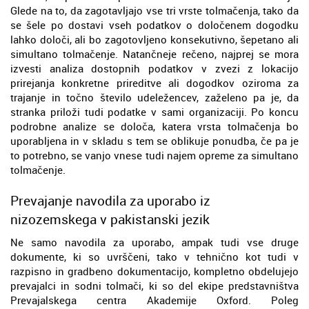
Glede na to, da zagotavljajo vse tri vrste tolmačenja, tako da
se šele po dostavi vseh podatkov o določenem dogodku
lahko določi, ali bo zagotovljeno konsekutivno, šepetano ali
simultano tolmačenje. Natančneje rečeno, najprej se mora
izvesti analiza dostopnih podatkov v zvezi z lokacijo
prirejanja konkretne prireditve ali dogodkov oziroma za
trajanje in točno število udeležencev, zaželeno pa je, da
stranka priloži tudi podatke v sami organizaciji. Po koncu
podrobne analize se določa, katera vrsta tolmačenja bo
uporabljena in v skladu s tem se oblikuje ponudba, če pa je
to potrebno, se vanjo vnese tudi najem opreme za simultano
tolmačenje.
Prevajanje navodila za uporabo iz
nizozemskega v pakistanski jezik
Ne samo navodila za uporabo, ampak tudi vse druge
dokumente, ki so uvrščeni, tako v tehnično kot tudi v
razpisno in gradbeno dokumentacijo, kompletno obdelujejo
prevajalci in sodni tolmači, ki so del ekipe predstavništva
Prevajalskega centra Akademije Oxford. Poleg