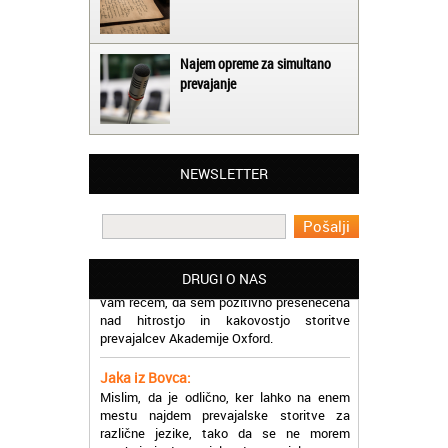
Najem opreme za simultano
prevajanje
Matjaž iz Ajdovščine:
Lahko pohvalim vse zaposlene v Akademiji
Oxford, ker so resnično profesionalni in
prevajalske storitve opravljajo hitro in
NEWSLETTER
učinkoviti.
Martina iz Bleda:
Potrebovala sem prevajanje iz
madžarskega v slovenski jezik in lahko
vam rečem, da sem pozitivno presenečena
DRUGI O NAS
nad hitrostjo in kakovostjo storitve
prevajalcev Akademije Oxford.
Jaka iz Bovca:
Mislim, da je odlično, ker lahko na enem
mestu najdem prevajalske storitve za
različne jezike, tako da se ne morem
sprehajati od prevajalca do prevajalca.