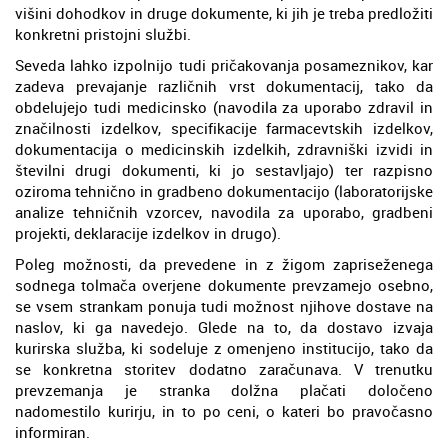
višini dohodkov in druge dokumente, ki jih je treba predložiti
konkretni pristojni službi.
Seveda lahko izpolnijo tudi pričakovanja posameznikov, kar
zadeva prevajanje različnih vrst dokumentacij, tako da
obdelujejo tudi medicinsko (navodila za uporabo zdravil in
značilnosti izdelkov, specifikacije farmacevtskih izdelkov,
dokumentacija o medicinskih izdelkih, zdravniški izvidi in
številni drugi dokumenti, ki jo sestavljajo) ter razpisno
oziroma tehnično in gradbeno dokumentacijo (laboratorijske
analize tehničnih vzorcev, navodila za uporabo, gradbeni
projekti, deklaracije izdelkov in drugo).
Poleg možnosti, da prevedene in z žigom zapriseženega
sodnega tolmača overjene dokumente prevzamejo osebno,
se vsem strankam ponuja tudi možnost njihove dostave na
naslov, ki ga navedejo. Glede na to, da dostavo izvaja
kurirska služba, ki sodeluje z omenjeno institucijo, tako da
se konkretna storitev dodatno zaračunava. V trenutku
prevzemanja je stranka dolžna plačati določeno
nadomestilo kurirju, in to po ceni, o kateri bo pravočasno
informiran.