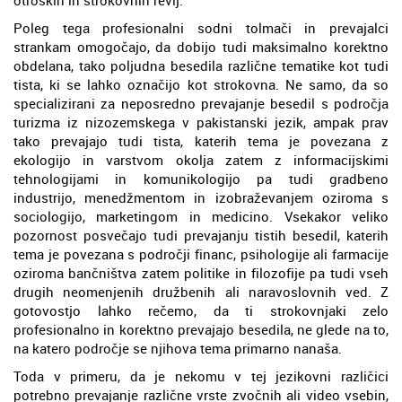
Poleg tega profesionalni sodni tolmači in prevajalci
strankam omogočajo, da dobijo tudi maksimalno korektno
obdelana, tako poljudna besedila različne tematike kot tudi
tista, ki se lahko označijo kot strokovna. Ne samo, da so
specializirani za neposredno prevajanje besedil s področja
turizma iz nizozemskega v pakistanski jezik, ampak prav
tako prevajajo tudi tista, katerih tema je povezana z
ekologijo in varstvom okolja zatem z informacijskimi
tehnologijami in komunikologijo pa tudi gradbeno
industrijo, menedžmentom in izobraževanjem oziroma s
sociologijo, marketingom in medicino. Vsekakor veliko
pozornost posvečajo tudi prevajanju tistih besedil, katerih
tema je povezana s področji financ, psihologije ali farmacije
oziroma bančništva zatem politike in filozofije pa tudi vseh
drugih neomenjenih družbenih ali naravoslovnih ved. Z
gotovostjo lahko rečemo, da ti strokovnjaki zelo
profesionalno in korektno prevajajo besedila, ne glede na to,
na katero področje se njihova tema primarno nanaša.
Toda v primeru, da je nekomu v tej jezikovni različici
potrebno prevajanje različne vrste zvočnih ali video vsebin,