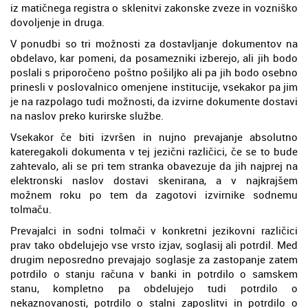
iz matičnega registra o sklenitvi zakonske zveze in vozniško
dovoljenje in druga.
V ponudbi so tri možnosti za dostavljanje dokumentov na
obdelavo, kar pomeni, da posamezniki izberejo, ali jih bodo
poslali s priporočeno poštno pošiljko ali pa jih bodo osebno
prinesli v poslovalnico omenjene institucije, vsekakor pa jim
je na razpolago tudi možnosti, da izvirne dokumente dostavi
na naslov preko kurirske službe.
Vsekakor če biti izvršen in nujno prevajanje absolutno
kateregakoli dokumenta v tej jezični različici, če se to bude
zahtevalo, ali se pri tem stranka obavezuje da jih najprej na
elektronski naslov dostavi skenirana, a v najkrajšem
možnem roku po tem da zagotovi izvirnike sodnemu
tolmaču.
Prevajalci in sodni tolmači v konkretni jezikovni različici
prav tako obdelujejo vse vrsto izjav, soglasij ali potrdil. Med
drugim neposredno prevajajo soglasje za zastopanje zatem
potrdilo o stanju računa v banki in potrdilo o samskem
stanu, kompletno pa obdelujejo tudi potrdilo o
nekaznovanosti, potrdilo o stalni zaposlitvi in potrdilo o