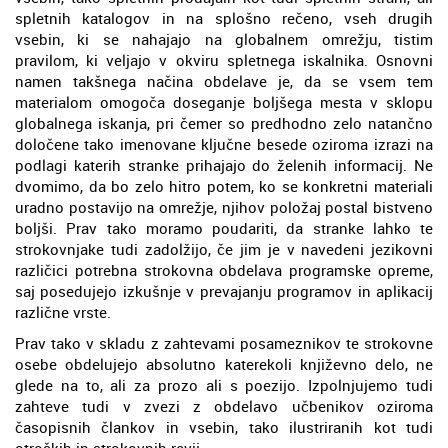
spletnih katalogov in na splošno rečeno, vseh drugih
vsebin, ki se nahajajo na globalnem omrežju, tistim
pravilom, ki veljajo v okviru spletnega iskalnika. Osnovni
namen takšnega načina obdelave je, da se vsem tem
materialom omogoča doseganje boljšega mesta v sklopu
globalnega iskanja, pri čemer so predhodno zelo natančno
določene tako imenovane ključne besede oziroma izrazi na
podlagi katerih stranke prihajajo do želenih informacij. Ne
dvomimo, da bo zelo hitro potem, ko se konkretni materiali
uradno postavijo na omrežje, njihov položaj postal bistveno
boljši. Prav tako moramo poudariti, da stranke lahko te
strokovnjake tudi zadolžijo, če jim je v navedeni jezikovni
različici potrebna strokovna obdelava programske opreme,
saj posedujejo izkušnje v prevajanju programov in aplikacij
različne vrste.
Prav tako v skladu z zahtevami posameznikov te strokovne
osebe obdelujejo absolutno katerekoli književno delo, ne
glede na to, ali za prozo ali s poezijo. Izpolnjujemo tudi
zahteve tudi v zvezi z obdelavo učbenikov oziroma
časopisnih člankov in vsebin, tako ilustriranih kot tudi
otroških in strokovnih revij.