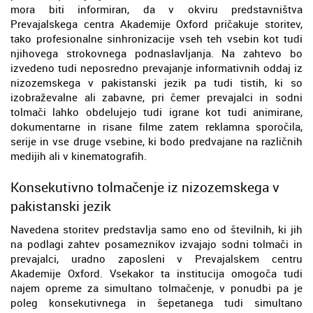
mora biti informiran, da v okviru predstavništva
Prevajalskega centra Akademije Oxford pričakuje storitev,
tako profesionalne sinhronizacije vseh teh vsebin kot tudi
njihovega strokovnega podnaslavljanja. Na zahtevo bo
izvedeno tudi neposredno prevajanje informativnih oddaj iz
nizozemskega v pakistanski jezik pa tudi tistih, ki so
izobraževalne ali zabavne, pri čemer prevajalci in sodni
tolmači lahko obdelujejo tudi igrane kot tudi animirane,
dokumentarne in risane filme zatem reklamna sporočila,
serije in vse druge vsebine, ki bodo predvajane na različnih
medijih ali v kinematografih.
Konsekutivno tolmačenje iz nizozemskega v
pakistanski jezik
Navedena storitev predstavlja samo eno od številnih, ki jih
na podlagi zahtev posameznikov izvajajo sodni tolmači in
prevajalci, uradno zaposleni v Prevajalskem centru
Akademije Oxford. Vsekakor ta institucija omogoča tudi
najem opreme za simultano tolmačenje, v ponudbi pa je
poleg konsekutivnega in šepetanega tudi simultano