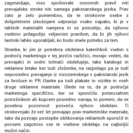
zagotavljajo, niso spoštovale osnovnih pravil niti
prevajalske stroke niti samega pakistanskega jezika. Prav
zato je zelo pomembno, da te strokovne osebe z
dolgoletnimi izkušnjami odpravijo vsako napako, ki je v
takšnih materialih narejena in se potrudijo, da njihovo
vsebino prilagodijo veljavnim pravilom, da bi jih njihovi
lastniki lahko uporabljali, ko bodo imele potrebo za tem.
Stranke, ki jim je potrebna obdelava katerihkoli vsebin s
področij marketinga v tej jezični različici, morajo vedeti, da
prevajalci in sodni tolmači obdelujejo, tako kataloge in
reklamne letake kot tudi zloženke, na razpolago pa je tudi
neposredno prevajanje iz nizozemskega v pakistanski jezik
za brošure in PR članke pa tudi plakate in vizitke in vseh
druge reklamne materiale. Glede na to, da je področje
marketinga specifično, ker se sporočilo potencialnim
potrošnikom ali kupcem posredno navaja, to pomeni, da se
posebna pozornost posveča njihovi obdelavi. Ti
strokovnjaki že več let prevajajo prav marketinške materiale,
tako da poznajo postopke oblikovanja reklamnih sporočil in
povsem zagotovo vse te vsebine obdelajo na najboljši
možni način.