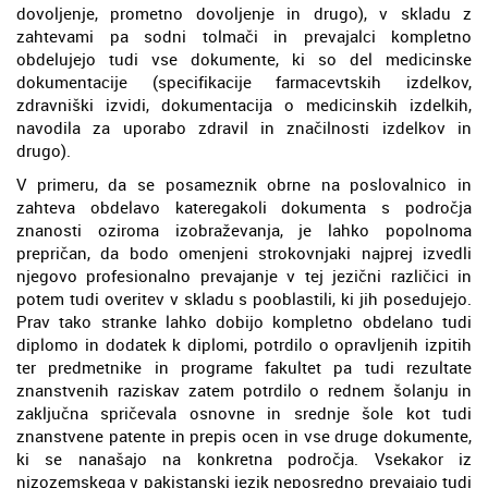
dovoljenje, prometno dovoljenje in drugo), v skladu z
zahtevami pa sodni tolmači in prevajalci kompletno
obdelujejo tudi vse dokumente, ki so del medicinske
dokumentacije (specifikacije farmacevtskih izdelkov,
zdravniški izvidi, dokumentacija o medicinskih izdelkih,
navodila za uporabo zdravil in značilnosti izdelkov in
drugo).
V primeru, da se posameznik obrne na poslovalnico in
zahteva obdelavo kateregakoli dokumenta s področja
znanosti oziroma izobraževanja, je lahko popolnoma
prepričan, da bodo omenjeni strokovnjaki najprej izvedli
njegovo profesionalno prevajanje v tej jezični različici in
potem tudi overitev v skladu s pooblastili, ki jih posedujejo.
Prav tako stranke lahko dobijo kompletno obdelano tudi
diplomo in dodatek k diplomi, potrdilo o opravljenih izpitih
ter predmetnike in programe fakultet pa tudi rezultate
znanstvenih raziskav zatem potrdilo o rednem šolanju in
zaključna spričevala osnovne in srednje šole kot tudi
znanstvene patente in prepis ocen in vse druge dokumente,
ki se nanašajo na konkretna področja. Vsekakor iz
nizozemskega v pakistanski jezik neposredno prevajajo tudi