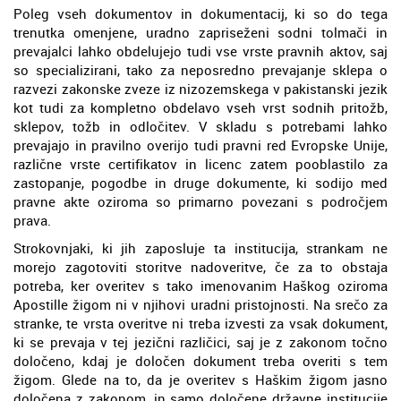
Poleg vseh dokumentov in dokumentacij, ki so do tega
trenutka omenjene, uradno zapriseženi sodni tolmači in
prevajalci lahko obdelujejo tudi vse vrste pravnih aktov, saj
so specializirani, tako za neposredno prevajanje sklepa o
razvezi zakonske zveze iz nizozemskega v pakistanski jezik
kot tudi za kompletno obdelavo vseh vrst sodnih pritožb,
sklepov, tožb in odločitev. V skladu s potrebami lahko
prevajajo in pravilno overijo tudi pravni red Evropske Unije,
različne vrste certifikatov in licenc zatem pooblastilo za
zastopanje, pogodbe in druge dokumente, ki sodijo med
pravne akte oziroma so primarno povezani s področjem
prava.
Strokovnjaki, ki jih zaposluje ta institucija, strankam ne
morejo zagotoviti storitve nadoveritve, če za to obstaja
potreba, ker overitev s tako imenovanim Haškog oziroma
Apostille žigom ni v njihovi uradni pristojnosti. Na srečo za
stranke, te vrsta overitve ni treba izvesti za vsak dokument,
ki se prevaja v tej jezični različici, saj je z zakonom točno
določeno, kdaj je določen dokument treba overiti s tem
žigom. Glede na to, da je overitev s Haškim žigom jasno
določena z zakonom, in samo določene državne institucije