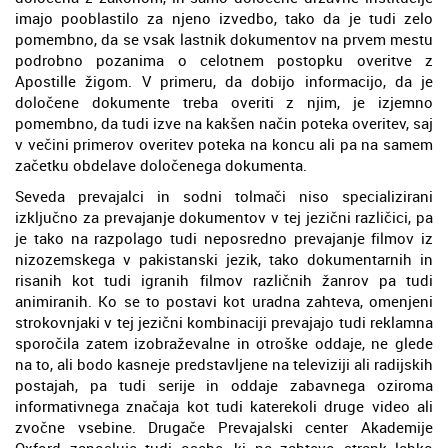
imajo pooblastilo za njeno izvedbo, tako da je tudi zelo
pomembno, da se vsak lastnik dokumentov na prvem mestu
podrobno pozanima o celotnem postopku overitve z
Apostille žigom. V primeru, da dobijo informacijo, da je
določene dokumente treba overiti z njim, je izjemno
pomembno, da tudi izve na kakšen način poteka overitev, saj
v večini primerov overitev poteka na koncu ali pa na samem
začetku obdelave določenega dokumenta.
Seveda prevajalci in sodni tolmači niso specializirani
izključno za prevajanje dokumentov v tej jezični različici, pa
je tako na razpolago tudi neposredno prevajanje filmov iz
nizozemskega v pakistanski jezik, tako dokumentarnih in
risanih kot tudi igranih filmov različnih žanrov pa tudi
animiranih. Ko se to postavi kot uradna zahteva, omenjeni
strokovnjaki v tej jezični kombinaciji prevajajo tudi reklamna
sporočila zatem izobraževalne in otroške oddaje, ne glede
na to, ali bodo kasneje predstavljene na televiziji ali radijskih
postajah, pa tudi serije in oddaje zabavnega oziroma
informativnega značaja kot tudi katerekoli druge video ali
zvočne vsebine. Drugače Prevajalski center Akademije
Oxford zaposluje tudi osebe, ki na zahtevo strank lahko