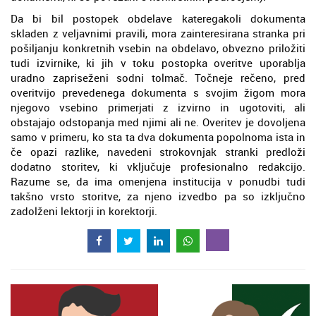
Da bi bil postopek obdelave kateregakoli dokumenta
skladen z veljavnimi pravili, mora zainteresirana stranka pri
pošiljanju konkretnih vsebin na obdelavo, obvezno priložiti
tudi izvirnike, ki jih v toku postopka overitve uporablja
uradno zapriseženi sodni tolmač. Točneje rečeno, pred
overitvijo prevedenega dokumenta s svojim žigom mora
njegovo vsebino primerjati z izvirno in ugotoviti, ali
obstajajo odstopanja med njimi ali ne. Overitev je dovoljena
samo v primeru, ko sta ta dva dokumenta popolnoma ista in
če opazi razlike, navedeni strokovnjak stranki predloži
dodatno storitev, ki vključuje profesionalno redakcijo.
Razume se, da ima omenjena institucija v ponudbi tudi
takšno vrsto storitve, za njeno izvedbo pa so izključno
zadolženi lektorji in korektorji.