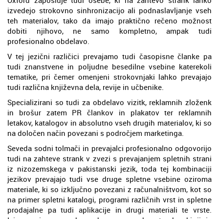
izvedejo strokovno sinhronizacijo ali podnaslavljanje vseh
teh materialov, tako da imajo praktično rečeno možnost
dobiti njihovo, ne samo kompletno, ampak tudi
profesionalno obdelavo.
V tej jezični različici prevajamo tudi časopisne članke pa
tudi znanstvene in poljudne besedilne vsebine katerekoli
tematike, pri čemer omenjeni strokovnjaki lahko prevajajo
tudi različna književna dela, revije in učbenike.
Specializirani so tudi za obdelavo vizitk, reklamnih zloženk
in brošur zatem PR člankov in plakatov ter reklamnih
letakov, katalogov in absolutno vseh drugih materialov, ki so
na določen način povezani s področjem marketinga.
Seveda sodni tolmači in prevajalci profesionalno odgovorijo
tudi na zahteve strank v zvezi s prevajanjem spletnih strani
iz nizozemskega v pakistanski jezik, toda tej kombinaciji
jezikov prevajajo tudi vse druge spletne vsebine oziroma
materiale, ki so izključno povezani z računalništvom, kot so
na primer spletni katalogi, programi različnih vrst in spletne
prodajalne pa tudi aplikacije in drugi materiali te vrste.