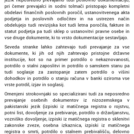
pri čemer prevajalci in sodni tolmači pristopajo kompletni
obdelavi finančnih poslovnih poročil, ustanovitvenega akta
podjetja in poslovnih odločitev in na ustrezen način
obdelujejo tudi revizijska kot tudi letna poročila, fakture in
statut podjetja pa tudi sklep o ustanovitvi pravne osebe in
vse druge dokumente, ki to vrsto dokumentacije sestavljajo.
Seveda stranke lahko zahtevajo tudi prevajanje za vse
dokumente, ki jih od njih zahtevajo pristojne državne
institucije, kot so na primer potrdilo o nekaznovanosti,
potrdilo o stalni zaposlitvi in potrdilo o samskem stanu pa
tudi soglasje za zastopanje zatem potrdilo o višini
dohodkov in potrdilo o stanju računa v banki oziroma vse
vrste potrdil, izjav in soglasij.
Omenjeni strokovnjaki so specializirani tudi za neposredno
prevajanje osebnih dokumentov iz nizozemskega v
pakistanski jezik (izpiski iz matičnega registra o rojstvu,
potni list, dovoljenje za prebivanje, potrdilo o državljanstvu,
vozniško dovoljenje, izpiski iz matičnega registra o sklenitvi
zakonske zveze, osebna izkaznica, izpiski iz matičnega
registra o smrti, potrdilo o stalnem prebivališču, delovno