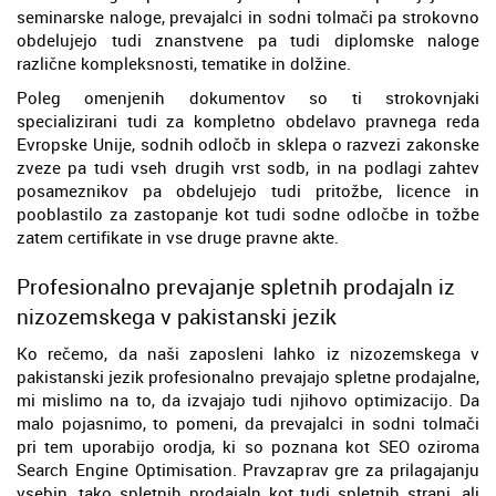
seminarske naloge, prevajalci in sodni tolmači pa strokovno
obdelujejo tudi znanstvene pa tudi diplomske naloge
različne kompleksnosti, tematike in dolžine.
Poleg omenjenih dokumentov so ti strokovnjaki
specializirani tudi za kompletno obdelavo pravnega reda
Evropske Unije, sodnih odločb in sklepa o razvezi zakonske
zveze pa tudi vseh drugih vrst sodb, in na podlagi zahtev
posameznikov pa obdelujejo tudi pritožbe, licence in
pooblastilo za zastopanje kot tudi sodne odločbe in tožbe
zatem certifikate in vse druge pravne akte.
Profesionalno prevajanje spletnih prodajaln iz
nizozemskega v pakistanski jezik
Ko rečemo, da naši zaposleni lahko iz nizozemskega v
pakistanski jezik profesionalno prevajajo spletne prodajalne,
mi mislimo na to, da izvajajo tudi njihovo optimizacijo. Da
malo pojasnimo, to pomeni, da prevajalci in sodni tolmači
pri tem uporabijo orodja, ki so poznana kot SEO oziroma
Search Engine Optimisation. Pravzaprav gre za prilagajanju
vsebin, tako spletnih prodajaln kot tudi spletnih strani, ali