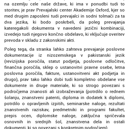
na ozemlju cele naše države, ki ima v ponudbi tudi to
storitev, je prav Prevajalski center Akademije Oxford, kjer so
med drugim zaposleni tudi prevajalci in sodni tolmači za ta
dva jezika, ki bodo poskrbeli, da poleg prevajanja
kateregakoli dokumenta v navedeni jezični kombinaciji,
izvedejo tudi njegovo končno obdelavo, ki vključuje overitev
prevoda v skladu z zakonskimi akti.
Poleg tega, da stranka lahko zahteva prevajanje poslovne
dokumentacije iz nizozemskega v pakistanski jezik
(revizijska poročila, statut podjetja, poslovne odločitve,
finančna poročila, sklep o ustanovitvi pravne osebe, letna
poslovna poročila, fakture, ustanovitveni akt podjetja in
drugo), prav tako lahko dobi tudi kompletno obdelane vse
dokumente in druge materiale, ki so strogo povezani s
področjema znanosti ali izobraževanja (potrdilo o rednem
šolanju, znanstveni patenti, diploma in dodatek k diplomi,
potrdilo o opravljenih izpitih, seminarske naloge, rezultati
znanstvenih raziskav, predmetniki in programi fakultet,
prepis ocen, diplomske naloge, zaključna spričevala
osnovnih in srednjih šol, znanstvena dela in ostali
dokumenti, ki so povezani s konkretnim področjem).