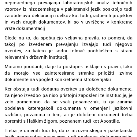
neposrednega prevajanja laboratorijskih analiz tehničnih
vzorcev iz nizozemskega v pakistanski jezik poskrbijo tudi
za obdelavo deklaracij izdelkov kot tudi gradbenih projektov
in vseh drugih dokumentov, ki so v uvrščene v konkretne
vrste dokumentacij.
Glede na to, da spoštujejo veljavna pravila, to pomeni, da
takoj po izvedenem prevajanju izvajajo tudi njegovo
overitev, za katero je sodni tolmač pooblaščen s strani
relevantnih državnih institucij.
Moramo poudariti, da je ta postopek usklajen s pravili, tako
da morajo vse zainteresirane stranke priložiti izvirne
dokumente na vpogled konkretnemu strokovnjaku.
Ker obstaja tudi dodatna overitev za določene dokumente,
za njeno izvedbo pa niso pristojni zaposleni te institucije, je
zelo pomembno, da se vsak posameznik, ki ga zanima
obdelava kateregakoli dokumenta v omenjeni jezikovni
različici, pozanima o tem, ali je določeni dokument treba
opremiti s Haškim žigom, poznanem tudi kot Apostille.
Treba je omeniti tudi to, da iz nizozemskega v pakistanski
jezik neposredno prevajamo tudi poslovno dokumentacijo,