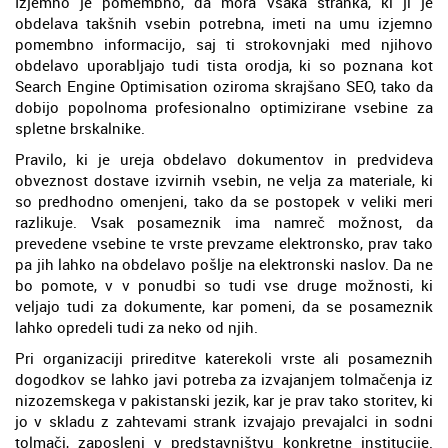
Izjemno je pomembno, da mora vsaka stranka, ki ji je
obdelava takšnih vsebin potrebna, imeti na umu izjemno
pomembno informacijo, saj ti strokovnjaki med njihovo
obdelavo uporabljajo tudi tista orodja, ki so poznana kot
Search Engine Optimisation oziroma skrajšano SEO, tako da
dobijo popolnoma profesionalno optimizirane vsebine za
spletne brskalnike.
Pravilo, ki je ureja obdelavo dokumentov in predvideva
obveznost dostave izvirnih vsebin, ne velja za materiale, ki
so predhodno omenjeni, tako da se postopek v veliki meri
razlikuje. Vsak posameznik ima namreč možnost, da
prevedene vsebine te vrste prevzame elektronsko, prav tako
pa jih lahko na obdelavo pošlje na elektronski naslov. Da ne
bo pomote, v v ponudbi so tudi vse druge možnosti, ki
veljajo tudi za dokumente, kar pomeni, da se posameznik
lahko opredeli tudi za neko od njih.
Pri organizaciji prireditve katerekoli vrste ali posameznih
dogodkov se lahko javi potreba za izvajanjem tolmačenja iz
nizozemskega v pakistanski jezik, kar je prav tako storitev, ki
jo v skladu z zahtevami strank izvajajo prevajalci in sodni
tolmači, zaposleni v predstavništvu konkretne institucije.