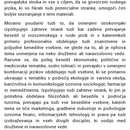
prevajalska stroka in vse s ciljem, da se govorcem ruskega
jezika, ki so hkrati tudi potencialne stranke, omogoči čim
boljše seznanjanje s temi materiali.
Moramo poudariti tudi to, da omenjeni strokovnjaki
izpolnjujejo zahteve strank tudi kar zadeva prevajanje
besedil iz nizozemskega v ruski jezik in v kateremkoli
primeru profesionalno obdelujejo tudi znanstvene in
poljudne besedilne vsebine, ne glede na to, ali je njihova
tema usmerjena na neko družbeno ali naravoslovno vedo.
Razume se, da poleg besedil ekonomske, politične in
medicinske tematike, sodni tolmači in prevajalci v omenjeni
kombinaciji jezikov obdelujejo tudi vsebine, ki se primarno
ukvarjajo s tematiko s področij ekologije in varstva okolja,
bančništva in komunikologije oziroma sociologije, farmacije
in menedžmenta. Izpolnjujejo tudi zahteve strank, ki jim je
potrebna obdelava filozofskih ali besedila s področja
turizma, prevajajo pa tudi vse besedilne vsebine, katerih
tema se tiče marketinga, gradbene industrije in psihologije
oziroma financ, informacijskih tehnologij in prava pa tudi
izobraževanja in vseh drugih disciplin, ki sodijo med
družbene in naravoslovne vede.