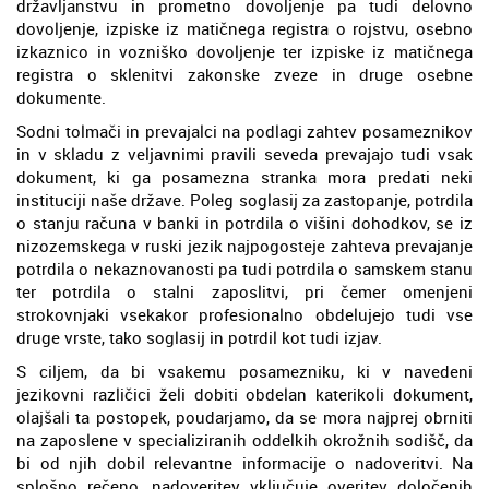
državljanstvu in prometno dovoljenje pa tudi delovno
dovoljenje, izpiske iz matičnega registra o rojstvu, osebno
izkaznico in vozniško dovoljenje ter izpiske iz matičnega
registra o sklenitvi zakonske zveze in druge osebne
dokumente.
Sodni tolmači in prevajalci na podlagi zahtev posameznikov
in v skladu z veljavnimi pravili seveda prevajajo tudi vsak
dokument, ki ga posamezna stranka mora predati neki
instituciji naše države. Poleg soglasij za zastopanje, potrdila
o stanju računa v banki in potrdila o višini dohodkov, se iz
nizozemskega v ruski jezik najpogosteje zahteva prevajanje
potrdila o nekaznovanosti pa tudi potrdila o samskem stanu
ter potrdila o stalni zaposlitvi, pri čemer omenjeni
strokovnjaki vsekakor profesionalno obdelujejo tudi vse
druge vrste, tako soglasij in potrdil kot tudi izjav.
S ciljem, da bi vsakemu posamezniku, ki v navedeni
jezikovni različici želi dobiti obdelan katerikoli dokument,
olajšali ta postopek, poudarjamo, da se mora najprej obrniti
na zaposlene v specializiranih oddelkih okrožnih sodišč, da
bi od njih dobil relevantne informacije o nadoveritvi. Na
splošno rečeno, nadoveritev vključuje overitev določenih