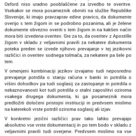
Oxford niso uradno pooblaščene za izvedbo te overitve.
Vsekakor se mora posameznik obrniti na službe Republike
Slovenije, ki imajo pravzaprav edine pravico, da dokumente
overijo s tem žigom in se podrobno pozanima, ali je želene
dokumente obvezno overiti s tem žigom in na kakšen način
mora biti izvedena overitev. Gre za to, da overitev z Apostille
žigom v skladu z veljavnimi pravili za nekatere dokumenta
poteka preden se izvede njihovo prevajanje v tej jezikovni
različici in overitev sodnega tolmača, za nekatere pa šele po
tem.
V omenjeni kombinaciji jezikov izvajamo tudi neposredno
prevajanje potrdila o stanju računa v banki in potrdila o
višini dohodkov pa tudi soglasij za zastopanje in potrdila o
nekaznovanosti kot tudi potrdila o stalni zaposlitvi oziroma
vsakega drugega dokumenta, ki ga posameznik mora
predložiti določeni pristojni instituciji in predvsem mislimo
na katerekoli vrste potrdil oziroma soglasij ali izjav.
V konkretni jezični različici prav tako lahko prevajajo
absolutno vse vrste dokumentacij in po tem bodo v skladu z
veljavnimi pravili tudi overjene. Predvsem mislimo na vse