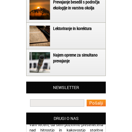
Prevajanje besedil s področja
ekologije in varstva okolja
Lektoriranje in korektura
Najem opreme za simultano
prevajanje
Matjaž iz Ajdovščine:
Lahko pohvalim vse zaposlene v Akademiji
Oxford, ker so resnično profesionalni in
prevajalske storitve opravljajo hitro in
učinkoviti.
NEWSLETTER
Martina iz Bleda:
Potrebovala sem prevajanje iz
madžarskega v slovenski jezik in lahko
vam rečem, da sem pozitivno presenečena
DRUGI O NAS
nad hitrostjo in kakovostjo storitve
prevajalcev Akademije Oxford.