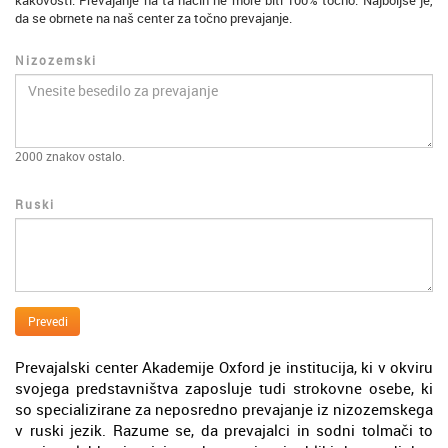
kakovosti. Prevajanje na ta način ne more biti 100% točno. Najboljše je,
da se obrnete na naš center za točno prevajanje.
Nizozemski
2000
znakov ostalo.
Ruski
Prevedi
Prevajalski center Akademije Oxford je institucija, ki v okviru
svojega predstavništva zaposluje tudi strokovne osebe, ki
so specializirane za neposredno prevajanje iz nizozemskega
v ruski jezik. Razume se, da prevajalci in sodni tolmači to