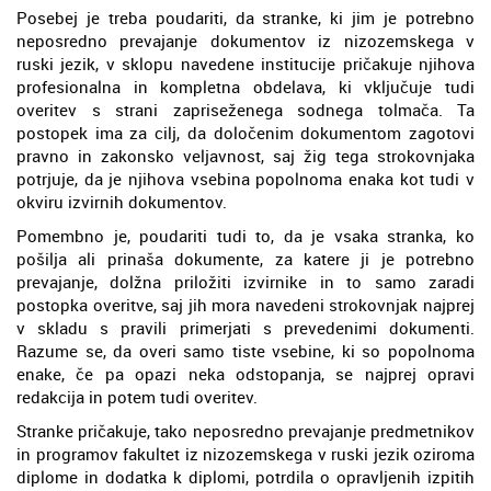
Posebej je treba poudariti, da stranke, ki jim je potrebno
neposredno prevajanje dokumentov iz nizozemskega v
ruski jezik, v sklopu navedene institucije pričakuje njihova
profesionalna in kompletna obdelava, ki vključuje tudi
overitev s strani zapriseženega sodnega tolmača. Ta
postopek ima za cilj, da določenim dokumentom zagotovi
pravno in zakonsko veljavnost, saj žig tega strokovnjaka
potrjuje, da je njihova vsebina popolnoma enaka kot tudi v
okviru izvirnih dokumentov.
Pomembno je, poudariti tudi to, da je vsaka stranka, ko
pošilja ali prinaša dokumente, za katere ji je potrebno
prevajanje, dolžna priložiti izvirnike in to samo zaradi
postopka overitve, saj jih mora navedeni strokovnjak najprej
v skladu s pravili primerjati s prevedenimi dokumenti.
Razume se, da overi samo tiste vsebine, ki so popolnoma
enake, če pa opazi neka odstopanja, se najprej opravi
redakcija in potem tudi overitev.
Stranke pričakuje, tako neposredno prevajanje predmetnikov
in programov fakultet iz nizozemskega v ruski jezik oziroma
diplome in dodatka k diplomi, potrdila o opravljenih izpitih