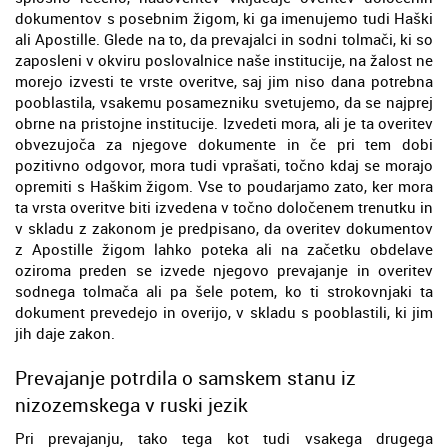
dokumentov s posebnim žigom, ki ga imenujemo tudi Haški
ali Apostille. Glede na to, da prevajalci in sodni tolmači, ki so
zaposleni v okviru poslovalnice naše institucije, na žalost ne
morejo izvesti te vrste overitve, saj jim niso dana potrebna
pooblastila, vsakemu posamezniku svetujemo, da se najprej
obrne na pristojne institucije. Izvedeti mora, ali je ta overitev
obvezujoča za njegove dokumente in če pri tem dobi
pozitivno odgovor, mora tudi vprašati, točno kdaj se morajo
opremiti s Haškim žigom. Vse to poudarjamo zato, ker mora
ta vrsta overitve biti izvedena v točno določenem trenutku in
v skladu z zakonom je predpisano, da overitev dokumentov
z Apostille žigom lahko poteka ali na začetku obdelave
oziroma preden se izvede njegovo prevajanje in overitev
sodnega tolmača ali pa šele potem, ko ti strokovnjaki ta
dokument prevedejo in overijo, v skladu s pooblastili, ki jim
jih daje zakon.
Prevajanje potrdila o samskem stanu iz
nizozemskega v ruski jezik
Pri prevajanju, tako tega kot tudi vsakega drugega