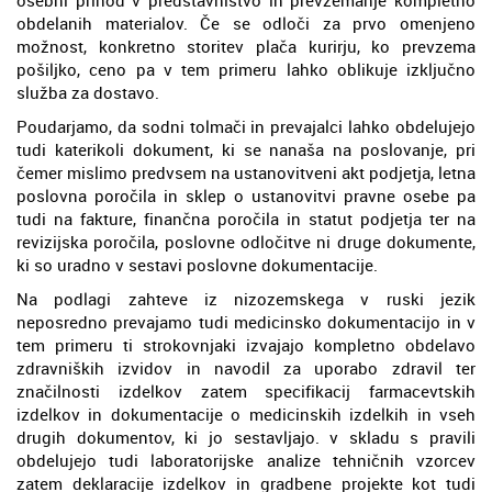
obdelanih materialov. Če se odloči za prvo omenjeno
možnost, konkretno storitev plača kurirju, ko prevzema
pošiljko, ceno pa v tem primeru lahko oblikuje izključno
služba za dostavo.
Poudarjamo, da sodni tolmači in prevajalci lahko obdelujejo
tudi katerikoli dokument, ki se nanaša na poslovanje, pri
čemer mislimo predvsem na ustanovitveni akt podjetja, letna
poslovna poročila in sklep o ustanovitvi pravne osebe pa
tudi na fakture, finančna poročila in statut podjetja ter na
revizijska poročila, poslovne odločitve ni druge dokumente,
ki so uradno v sestavi poslovne dokumentacije.
Na podlagi zahteve iz nizozemskega v ruski jezik
neposredno prevajamo tudi medicinsko dokumentacijo in v
tem primeru ti strokovnjaki izvajajo kompletno obdelavo
zdravniških izvidov in navodil za uporabo zdravil ter
značilnosti izdelkov zatem specifikacij farmacevtskih
izdelkov in dokumentacije o medicinskih izdelkih in vseh
drugih dokumentov, ki jo sestavljajo. v skladu s pravili
obdelujejo tudi laboratorijske analize tehničnih vzorcev
zatem deklaracije izdelkov in gradbene projekte kot tudi