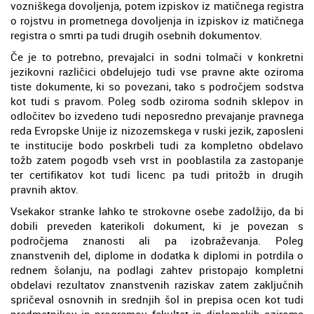
vozniškega dovoljenja, potem izpiskov iz matičnega registra
o rojstvu in prometnega dovoljenja in izpiskov iz matičnega
registra o smrti pa tudi drugih osebnih dokumentov.
Če je to potrebno, prevajalci in sodni tolmači v konkretni
jezikovni različici obdelujejo tudi vse pravne akte oziroma
tiste dokumente, ki so povezani, tako s področjem sodstva
kot tudi s pravom. Poleg sodb oziroma sodnih sklepov in
odločitev bo izvedeno tudi neposredno prevajanje pravnega
reda Evropske Unije iz nizozemskega v ruski jezik, zaposleni
te institucije bodo poskrbeli tudi za kompletno obdelavo
tožb zatem pogodb vseh vrst in pooblastila za zastopanje
ter certifikatov kot tudi licenc pa tudi pritožb in drugih
pravnih aktov.
Vsekakor stranke lahko te strokovne osebe zadolžijo, da bi
dobili preveden katerikoli dokument, ki je povezan s
področjema znanosti ali pa izobraževanja. Poleg
znanstvenih del, diplome in dodatka k diplomi in potrdila o
rednem šolanju, na podlagi zahtev pristopajo kompletni
obdelavi rezultatov znanstvenih raziskav zatem zaključnih
spričeval osnovnih in srednjih šol in prepisa ocen kot tudi
predmetnikov in programov fakultet in diplomskih oziroma