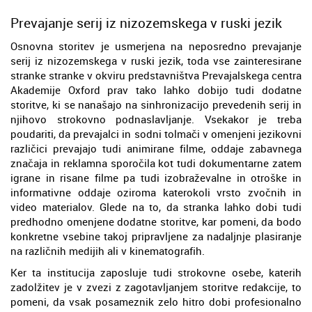
Prevajanje serij iz nizozemskega v ruski jezik
Osnovna storitev je usmerjena na neposredno prevajanje
serij iz nizozemskega v ruski jezik, toda vse zainteresirane
stranke stranke v okviru predstavništva Prevajalskega centra
Akademije Oxford prav tako lahko dobijo tudi dodatne
storitve, ki se nanašajo na sinhronizacijo prevedenih serij in
njihovo strokovno podnaslavljanje. Vsekakor je treba
poudariti, da prevajalci in sodni tolmači v omenjeni jezikovni
različici prevajajo tudi animirane filme, oddaje zabavnega
značaja in reklamna sporočila kot tudi dokumentarne zatem
igrane in risane filme pa tudi izobraževalne in otroške in
informativne oddaje oziroma katerokoli vrsto zvočnih in
video materialov. Glede na to, da stranka lahko dobi tudi
predhodno omenjene dodatne storitve, kar pomeni, da bodo
konkretne vsebine takoj pripravljene za nadaljnje plasiranje
na različnih medijih ali v kinematografih.
Ker ta institucija zaposluje tudi strokovne osebe, katerih
zadolžitev je v zvezi z zagotavljanjem storitve redakcije, to
pomeni, da vsak posameznik zelo hitro dobi profesionalno