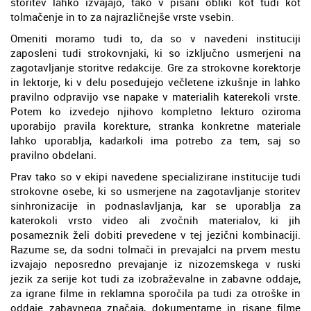
storitev lahko izvajajo, tako v pisani obliki kot tudi kot
tolmačenje in to za najrazličnejše vrste vsebin.
Omeniti moramo tudi to, da so v navedeni instituciji
zaposleni tudi strokovnjaki, ki so izključno usmerjeni na
zagotavljanje storitve redakcije. Gre za strokovne korektorje
in lektorje, ki v delu posedujejo večletene izkušnje in lahko
pravilno odpravijo vse napake v materialih katerekoli vrste.
Potem ko izvedejo njihovo kompletno lekturo oziroma
uporabijo pravila korekture, stranka konkretne materiale
lahko uporablja, kadarkoli ima potrebo za tem, saj so
pravilno obdelani.
Prav tako so v ekipi navedene specializirane institucije tudi
strokovne osebe, ki so usmerjene na zagotavljanje storitev
sinhronizacije in podnaslavljanja, kar se uporablja za
katerokoli vrsto video ali zvočnih materialov, ki jih
posameznik želi dobiti prevedene v tej jezični kombinaciji.
Razume se, da sodni tolmači in prevajalci na prvem mestu
izvajajo neposredno prevajanje iz nizozemskega v ruski
jezik za serije kot tudi za izobraževalne in zabavne oddaje,
za igrane filme in reklamna sporočila pa tudi za otroške in
oddaje zabavnega značaja, dokumentarne in risane filme