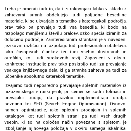
Treba je omeniti tudi to, da ti strokovnjaki lahko v skladu z
zahtevami strank obdelujejo tudi poljudne besedilne
materiale, ki se ukvarjajo s tematiko s kateregakoli področja,
prav tako pa prevajajo tudi vsa besedila, ki bodo na
razpolago manjšemu številu bralcev, ozko specializiranih za
določeno področje. Zainteresiranim strankam je v navedeni
jezikovni različici na razpolago tudi profesionalna obdelava,
tako časopisnih člankov ter tudi vsebin ilustriranih in
otroških, kot tudi strokovnih revij. Zaposleni v okviru
konkretne institucije prav tako poskrbijo tudi za prevajanje
vsakega književnega dela, ki ga stranka zahteva pa tudi za
učbenike absolutno katerekoli tematike.
Izvajamo tudi neposredno prevajanje spletnih materialov iz
nizozemskega v ruski jezik, pri čemer se sodni tolmači in
prevajalci trudijo, da pravilno implementirajo orodja,
poznana kot SEO (Search Engine Optimisation). Osnovni
namen optimizacije, tako spletnih prodajaln in spletnih
katalogov kot tudi spletnih strani pa tudi vseh drugih
vsebin, ki so na določen način povezane s spletom, je
izboljšanje njihovega položaja v okviru samega iskalnika.