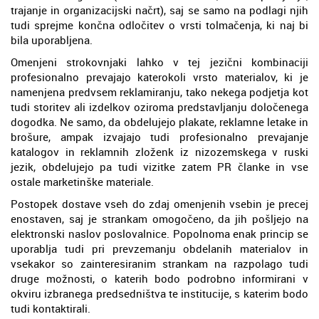
trajanje in organizacijski načrt), saj se samo na podlagi njih
tudi sprejme končna odločitev o vrsti tolmačenja, ki naj bi
bila uporabljena.
Omenjeni strokovnjaki lahko v tej jezični kombinaciji
profesionalno prevajajo katerokoli vrsto materialov, ki je
namenjena predvsem reklamiranju, tako nekega podjetja kot
tudi storitev ali izdelkov oziroma predstavljanju določenega
dogodka. Ne samo, da obdelujejo plakate, reklamne letake in
brošure, ampak izvajajo tudi profesionalno prevajanje
katalogov in reklamnih zloženk iz nizozemskega v ruski
jezik, obdelujejo pa tudi vizitke zatem PR članke in vse
ostale marketinške materiale.
Postopek dostave vseh do zdaj omenjenih vsebin je precej
enostaven, saj je strankam omogočeno, da jih pošljejo na
elektronski naslov poslovalnice. Popolnoma enak princip se
uporablja tudi pri prevzemanju obdelanih materialov in
vsekakor so zainteresiranim strankam na razpolago tudi
druge možnosti, o katerih bodo podrobno informirani v
okviru izbranega predsedništva te institucije, s katerim bodo
tudi kontaktirali.