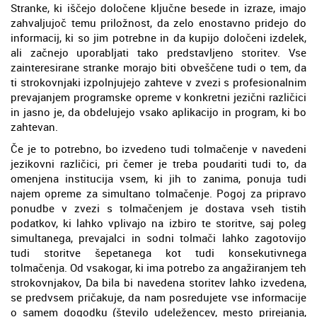
Stranke, ki iščejo določene ključne besede in izraze, imajo
zahvaljujoč temu priložnost, da zelo enostavno pridejo do
informacij, ki so jim potrebne in da kupijo določeni izdelek,
ali začnejo uporabljati tako predstavljeno storitev. Vse
zainteresirane stranke morajo biti obveščene tudi o tem, da
ti strokovnjaki izpolnjujejo zahteve v zvezi s profesionalnim
prevajanjem programske opreme v konkretni jezični različici
in jasno je, da obdelujejo vsako aplikacijo in program, ki bo
zahtevan.
Če je to potrebno, bo izvedeno tudi tolmačenje v navedeni
jezikovni različici, pri čemer je treba poudariti tudi to, da
omenjena institucija vsem, ki jih to zanima, ponuja tudi
najem opreme za simultano tolmačenje. Pogoj za pripravo
ponudbe v zvezi s tolmačenjem je dostava vseh tistih
podatkov, ki lahko vplivajo na izbiro te storitve, saj poleg
simultanega, prevajalci in sodni tolmači lahko zagotovijo
tudi storitve šepetanega kot tudi konsekutivnega
tolmačenja. Od vsakogar, ki ima potrebo za angažiranjem teh
strokovnjakov, Da bila bi navedena storitev lahko izvedena,
se predvsem pričakuje, da nam posredujete vse informacije
o samem dogodku (število udeležencev, mesto prirejanja,