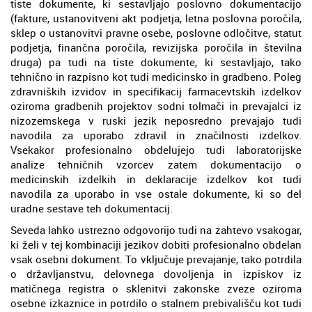
tiste dokumente, ki sestavljajo poslovno dokumentacijo
(fakture, ustanovitveni akt podjetja, letna poslovna poročila,
sklep o ustanovitvi pravne osebe, poslovne odločitve, statut
podjetja, finančna poročila, revizijska poročila in številna
druga) pa tudi na tiste dokumente, ki sestavljajo, tako
tehnično in razpisno kot tudi medicinsko in gradbeno. Poleg
zdravniških izvidov in specifikacij farmacevtskih izdelkov
oziroma gradbenih projektov sodni tolmači in prevajalci iz
nizozemskega v ruski jezik neposredno prevajajo tudi
navodila za uporabo zdravil in značilnosti izdelkov.
Vsekakor profesionalno obdelujejo tudi laboratorijske
analize tehničnih vzorcev zatem dokumentacijo o
medicinskih izdelkih in deklaracije izdelkov kot tudi
navodila za uporabo in vse ostale dokumente, ki so del
uradne sestave teh dokumentacij.
Seveda lahko ustrezno odgovorijo tudi na zahtevo vsakogar,
ki želi v tej kombinaciji jezikov dobiti profesionalno obdelan
vsak osebni dokument. To vključuje prevajanje, tako potrdila
o državljanstvu, delovnega dovoljenja in izpiskov iz
matičnega registra o sklenitvi zakonske zveze oziroma
osebne izkaznice in potrdilo o stalnem prebivališču kot tudi