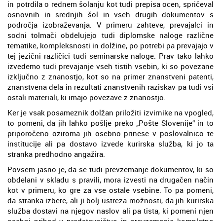
in potrdila o rednem šolanju kot tudi prepisa ocen, spričeval
osnovnih in srednjih šol in vseh drugih dokumentov s
področja izobraževanja. V primeru zahteve, prevajalci in
sodni tolmači obdelujejo tudi diplomske naloge različne
tematike, kompleksnosti in dolžine, po potrebi pa prevajajo v
tej jezični različici tudi seminarske naloge. Prav tako lahko
izvedemo tudi prevajanje vseh tistih vsebin, ki so povezane
izključno z znanostjo, kot so na primer znanstveni patenti,
znanstvena dela in rezultati znanstvenih raziskav pa tudi vsi
ostali materiali, ki imajo povezave z znanostjo.
Ker je vsak posameznik dolžan priložiti izvirnike na vpogled,
to pomeni, da jih lahko pošlje preko „Pošte Slovenije“ in to
priporočeno oziroma jih osebno prinese v poslovalnico te
institucije ali pa dostavo izvede kurirska služba, ki jo ta
stranka predhodno angažira.
Povsem jasno je, da se tudi prevzemanje dokumentov, ki so
obdelani v skladu s pravili, mora izvesti na drugačen način
kot v primeru, ko gre za vse ostale vsebine. To pa pomeni,
da stranka izbere, ali ji bolj ustreza možnosti, da jih kurirska
služba dostavi na njegov naslov ali pa tista, ki pomeni njen
osebni prihod v predstavništvo in prevzemanje kompletno