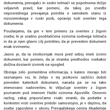
dokumenta, prevajalci in sodni tolmači se popolnoma držijo
veljavnih pravil, kar pomeni, da takoj po izvedbi
neposrednega prevajanja potrdila o samskem stanu iz
nizozemskega v ruski jezik, opravijo tudi overitev tega
dokumenta.
Poudarjamo, da gre v tem primeru za overitev z žigom
osebe, ki je uradno pooblaščena oziroma sodnega tolmača
in da je njen glavni cilj potrditev, da je prevedeni dokument
enak izvirnemu.
Jasno je, da ta strokovnjak mora pred seboj imeti izvirni
dokument, kar pomeni, da je stranka predhodno vsekakor
dolžna dostaviti izvirnik na vpogled.
Obstaja zelo pomembna informacija, s katero morajo biti
seznanjeni vsi, ki želijo v tej jezikovni različici dobiti
preveden katerikoli dokument, nanaša pa se na tako
imenovano nadoveritev, ki vključuje overitev z žigom
poznanim pod imenom Haški oziroma Apostille. Osnovni
razlog, zakaj priporočamo vsaki stranki, da podatke o
konkretni vrsti overitve pridobi samostojno, je v dejstvu, da
osebe zaposlene v okviru Prevajalskega centra Akademije