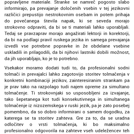
popravljene materiale. Stranke se namreč pogosto slabo
informirajo, pa prevajanje določenih vsebin v tej jezikovni
različici prepustijo nestrokovnim osebam in potem prihaja
do povečanega števila napak, ki se seveda morajo
strokovno odpraviti, da bi se ti materiali lahko uporabljali.
Tedaj se pravzaprav morajo angažirati lektorji in korektorji,
da bi na podlagi pravil ruskega jezika in samega prevajanja
izvedli vse potrebne popravke in že obdelane vsebine
uskladili in prilagodili, da bi njihovi lastniki dobili možnost,
da jih uporabljajo, ko je to potrebno.
Vsekakor moramo dodati tudi to, da profesionalni sodni
tolmači in prevajalci lahko zagotovijo storitev tolmačenja v
konkretni kombinaciji jezikov, zainteresiranim strankam pa
je prav tako na razpolago tudi najem opreme za simultano
tolmačenje. Ti strokovnjaki so usposobljeni za izvajanje,
tako šepetanega kot tudi konsekutivnega in simultanega
tolmačenje iz nizozemskega v ruski jezik, pa je zato posebej
pomembno, da so dobro informirani o samem dogodku, za
katerega se ta storitev zahteva. Gre za to, da se uradna
odločitev o vrsti tolmačenja, ki bo maksimalno
profesionalno odgovorila na zahteve vseh udeležencev teh