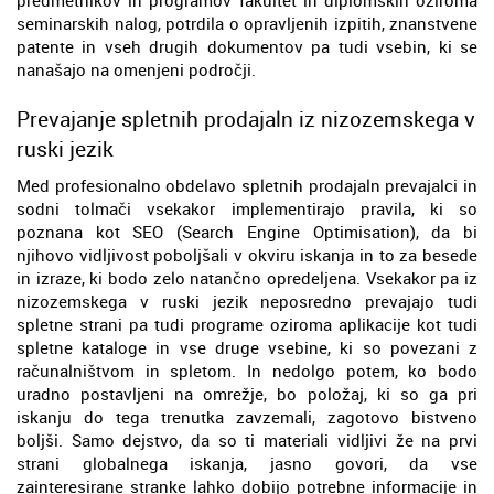
seminarskih nalog, potrdila o opravljenih izpitih, znanstvene
patente in vseh drugih dokumentov pa tudi vsebin, ki se
nanašajo na omenjeni področji.
Prevajanje spletnih prodajaln iz nizozemskega v
ruski jezik
Med profesionalno obdelavo spletnih prodajaln prevajalci in
sodni tolmači vsekakor implementirajo pravila, ki so
poznana kot SEO (Search Engine Optimisation), da bi
njihovo vidljivost poboljšali v okviru iskanja in to za besede
in izraze, ki bodo zelo natančno opredeljena. Vsekakor pa iz
nizozemskega v ruski jezik neposredno prevajajo tudi
spletne strani pa tudi programe oziroma aplikacije kot tudi
spletne kataloge in vse druge vsebine, ki so povezani z
računalništvom in spletom. In nedolgo potem, ko bodo
uradno postavljeni na omrežje, bo položaj, ki so ga pri
iskanju do tega trenutka zavzemali, zagotovo bistveno
boljši. Samo dejstvo, da so ti materiali vidljivi že na prvi
strani globalnega iskanja, jasno govori, da vse
zainteresirane stranke lahko dobijo potrebne informacije in