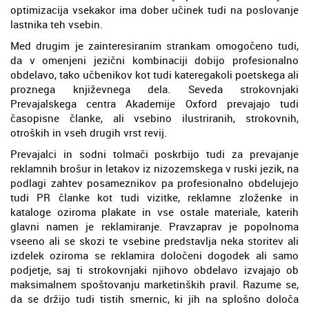
optimizacija vsekakor ima dober učinek tudi na poslovanje
lastnika teh vsebin.
Med drugim je zainteresiranim strankam omogočeno tudi,
da v omenjeni jezični kombinaciji dobijo profesionalno
obdelavo, tako učbenikov kot tudi kateregakoli poetskega ali
proznega književnega dela. Seveda strokovnjaki
Prevajalskega centra Akademije Oxford prevajajo tudi
časopisne članke, ali vsebino ilustriranih, strokovnih,
otroških in vseh drugih vrst revij.
Prevajalci in sodni tolmači poskrbijo tudi za prevajanje
reklamnih brošur in letakov iz nizozemskega v ruski jezik, na
podlagi zahtev posameznikov pa profesionalno obdelujejo
tudi PR članke kot tudi vizitke, reklamne zloženke in
kataloge oziroma plakate in vse ostale materiale, katerih
glavni namen je reklamiranje. Pravzaprav je popolnoma
vseeno ali se skozi te vsebine predstavlja neka storitev ali
izdelek oziroma se reklamira določeni dogodek ali samo
podjetje, saj ti strokovnjaki njihovo obdelavo izvajajo ob
maksimalnem spoštovanju marketinških pravil. Razume se,
da se držijo tudi tistih smernic, ki jih na splošno določa