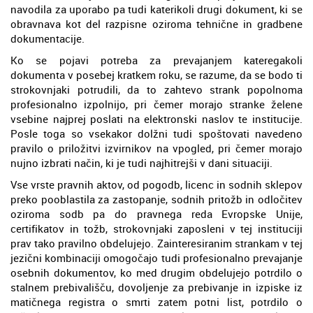
navodila za uporabo pa tudi katerikoli drugi dokument, ki se
obravnava kot del razpisne oziroma tehnične in gradbene
dokumentacije.
Ko se pojavi potreba za prevajanjem kateregakoli
dokumenta v posebej kratkem roku, se razume, da se bodo ti
strokovnjaki potrudili, da to zahtevo strank popolnoma
profesionalno izpolnijo, pri čemer morajo stranke želene
vsebine najprej poslati na elektronski naslov te institucije.
Posle toga so vsekakor dolžni tudi spoštovati navedeno
pravilo o priložitvi izvirnikov na vpogled, pri čemer morajo
nujno izbrati način, ki je tudi najhitrejši v dani situaciji.
Vse vrste pravnih aktov, od pogodb, licenc in sodnih sklepov
preko pooblastila za zastopanje, sodnih pritožb in odločitev
oziroma sodb pa do pravnega reda Evropske Unije,
certifikatov in tožb, strokovnjaki zaposleni v tej instituciji
prav tako pravilno obdelujejo. Zainteresiranim strankam v tej
jezični kombinaciji omogočajo tudi profesionalno prevajanje
osebnih dokumentov, ko med drugim obdelujejo potrdilo o
stalnem prebivališču, dovoljenje za prebivanje in izpiske iz
matičnega registra o smrti zatem potni list, potrdilo o