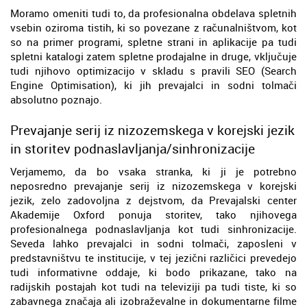
Moramo omeniti tudi to, da profesionalna obdelava spletnih
vsebin oziroma tistih, ki so povezane z računalništvom, kot
so na primer programi, spletne strani in aplikacije pa tudi
spletni katalogi zatem spletne prodajalne in druge, vključuje
tudi njihovo optimizacijo v skladu s pravili SEO (Search
Engine Optimisation), ki jih prevajalci in sodni tolmači
absolutno poznajo.
Prevajanje serij iz nizozemskega v korejski jezik
in storitev podnaslavljanja/sinhronizacije
Verjamemo, da bo vsaka stranka, ki ji je potrebno
neposredno prevajanje serij iz nizozemskega v korejski
jezik, zelo zadovoljna z dejstvom, da Prevajalski center
Akademije Oxford ponuja storitev, tako njihovega
profesionalnega podnaslavljanja kot tudi sinhronizacije.
Seveda lahko prevajalci in sodni tolmači, zaposleni v
predstavništvu te institucije, v tej jezični različici prevedejo
tudi informativne oddaje, ki bodo prikazane, tako na
radijskih postajah kot tudi na televiziji pa tudi tiste, ki so
zabavnega značaja ali izobraževalne in dokumentarne filme