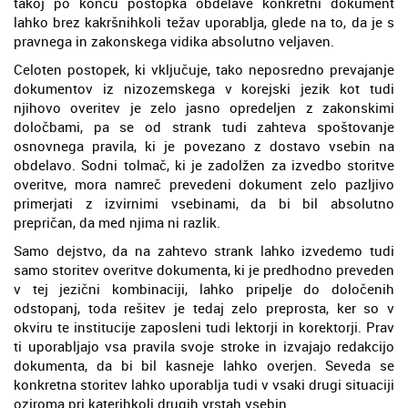
takoj po koncu postopka obdelave konkretni dokument
lahko brez kakršnihkoli težav uporablja, glede na to, da je s
pravnega in zakonskega vidika absolutno veljaven.
Celoten postopek, ki vključuje, tako neposredno prevajanje
dokumentov iz nizozemskega v korejski jezik kot tudi
njihovo overitev je zelo jasno opredeljen z zakonskimi
določbami, pa se od strank tudi zahteva spoštovanje
osnovnega pravila, ki je povezano z dostavo vsebin na
obdelavo. Sodni tolmač, ki je zadolžen za izvedbo storitve
overitve, mora namreč prevedeni dokument zelo pazljivo
primerjati z izvirnimi vsebinami, da bi bil absolutno
prepričan, da med njima ni razlik.
Samo dejstvo, da na zahtevo strank lahko izvedemo tudi
samo storitev overitve dokumenta, ki je predhodno preveden
v tej jezični kombinaciji, lahko pripelje do določenih
odstopanj, toda rešitev je tedaj zelo preprosta, ker so v
okviru te institucije zaposleni tudi lektorji in korektorji. Prav
ti uporabljajo vsa pravila svoje stroke in izvajajo redakcijo
dokumenta, da bi bil kasneje lahko overjen. Seveda se
konkretna storitev lahko uporablja tudi v vsaki drugi situaciji
oziroma pri katerihkoli drugih vrstah vsebin.