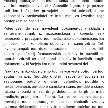
Posebej poudarjamo, da mora stranka samostojno pridobiti
vse informacije o overitvi z Apostille žigom, ki je poznan
tudi kot Haški, ker prevajalci in sodni tolmači, ki so
zaposleni v poslovalnici te institucije, za izvedbo tega
postopka niso zadolženi.
Poleg vseh do zdaj navedenih dokumentov v skladu z
zahtevami strank iz nizozemskega v korejski jezik
neposredno prevajamo tudi medicinsko dokumentacijo, kar
je povezano s kompletno obdelavo, ne samo zdravniških
izvidov, ampak tudi dokumentacije o medicinskih izdelkih
zatem specifikacij farmacevtskih izdelkov in navodil za
uporabo zdravil ter značilnosti izdelkov in številnih drugih
dokumentov, ki štejejo kot njen uradni sestavni del.
Prav tako lahko obdelujemo tudi in vse vrste potrdil pa tudi
soglasij in izjav (potrdilo o stalni zaposlitvi, soglasje za
zastopanje, potrdilo o višini dohodkov, potrdilo o
nekaznovanosti, potrdilo o samskem stanu, potrdilo o stanju
računa v banki in vsi drugi dokumente, ki jih je treba
predložiti pristojnim službam), člani ekipe poslovalnice pa
prevajajo tudi laboratorijske analize tehničnih vzorcev
oziroma deklaracije izdelkov in gradbene projekte pa tudi