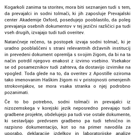
Kogarkoli zanima ta storitev, mora biti seznanjen tudi s tem,
da prevajalci in sodni tolmači, ki jih zaposluje Prevajalski
center Akademije Oxford, posedujejo pooblastilo, da poleg
prevajanja osebnih dokumentov v tej jezični različici pa tudi
vseh drugih, izvajajo tudi tudi overitev.
Natančneje rečeno, ta postopek izvaja sodni tolmač, ki je
uradno pooblaščeni s strani relevantnih državnih institucij
in prevedeni dokument opremlja s svojim žigom, da bi na ta
način potrdil njegovo enakost z izvirno vsebino. Vsekakor
se od posameznikov tudi zahteva, da dostavijo izvirnike na
vpogled. Toda glede na to, da overitev z Apostille oziroma
tako imenovanim Haškim žigom ni v pristojnosti omenjenih
strokovnjakov, se mora vsaka stranka o njej podrobno
pozanimati.
Če to bo potrebno, sodni tolmači in prevajalci iz
nizozemskega v korejski jezik neposredno prevajajo tudi
gradbene projekte, obdelujejo pa tudi vse ostale dokumente,
ki sestavljajo predvsem gradbeno pa tudi tehnično in
razpisno dokumentacijo, kot so na primer navodila za
uporabo, deklaracije izdelkov in laboratorijske analize