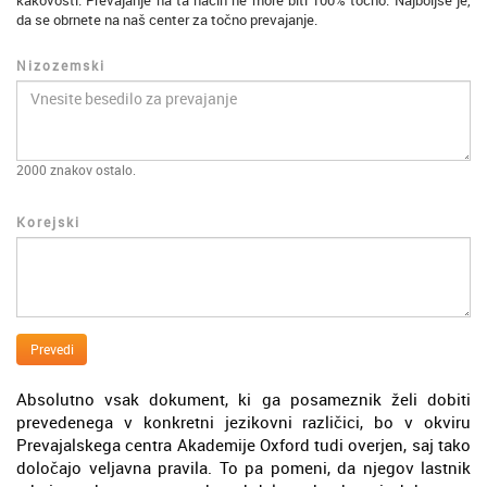
kakovosti. Prevajanje na ta način ne more biti 100% točno. Najboljše je,
da se obrnete na naš center za točno prevajanje.
Nizozemski
2000
znakov ostalo.
Korejski
Prevedi
Absolutno vsak dokument, ki ga posameznik želi dobiti
prevedenega v konkretni jezikovni različici, bo v okviru
Prevajalskega centra Akademije Oxford tudi overjen, saj tako
določajo veljavna pravila. To pa pomeni, da njegov lastnik