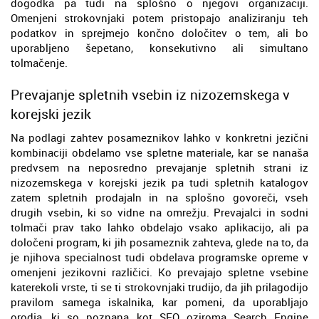
dogodka pa tudi na splošno o njegovi organizaciji.
Omenjeni strokovnjaki potem pristopajo analiziranju teh
podatkov in sprejmejo končno določitev o tem, ali bo
uporabljeno šepetano, konsekutivno ali simultano
tolmačenje.
Prevajanje spletnih vsebin iz nizozemskega v
korejski jezik
Na podlagi zahtev posameznikov lahko v konkretni jezični
kombinaciji obdelamo vse spletne materiale, kar se nanaša
predvsem na neposredno prevajanje spletnih strani iz
nizozemskega v korejski jezik pa tudi spletnih katalogov
zatem spletnih prodajaln in na splošno govoreči, vseh
drugih vsebin, ki so vidne na omrežju. Prevajalci in sodni
tolmači prav tako lahko obdelajo vsako aplikacijo, ali pa
določeni program, ki jih posameznik zahteva, glede na to, da
je njihova specialnost tudi obdelava programske opreme v
omenjeni jezikovni različici. Ko prevajajo spletne vsebine
katerekoli vrste, ti se ti strokovnjaki trudijo, da jih prilagodijo
pravilom samega iskalnika, kar pomeni, da uporabljajo
orodja, ki so poznana kot SEO oziroma Search Engine