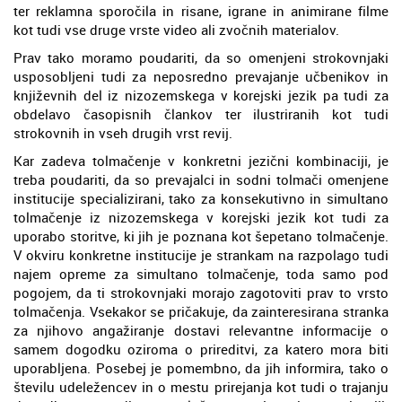
ter reklamna sporočila in risane, igrane in animirane filme
kot tudi vse druge vrste video ali zvočnih materialov.
Prav tako moramo poudariti, da so omenjeni strokovnjaki
usposobljeni tudi za neposredno prevajanje učbenikov in
književnih del iz nizozemskega v korejski jezik pa tudi za
obdelavo časopisnih člankov ter ilustriranih kot tudi
strokovnih in vseh drugih vrst revij.
Kar zadeva tolmačenje v konkretni jezični kombinaciji, je
treba poudariti, da so prevajalci in sodni tolmači omenjene
institucije specializirani, tako za konsekutivno in simultano
tolmačenje iz nizozemskega v korejski jezik kot tudi za
uporabo storitve, ki jih je poznana kot šepetano tolmačenje.
V okviru konkretne institucije je strankam na razpolago tudi
najem opreme za simultano tolmačenje, toda samo pod
pogojem, da ti strokovnjaki morajo zagotoviti prav to vrsto
tolmačenja. Vsekakor se pričakuje, da zainteresirana stranka
za njihovo angažiranje dostavi relevantne informacije o
samem dogodku oziroma o prireditvi, za katero mora biti
uporabljena. Posebej je pomembno, da jih informira, tako o
številu udeležencev in o mestu prirejanja kot tudi o trajanju