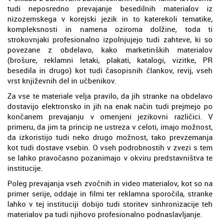
tudi neposredno prevajanje besedilnih materialov iz
nizozemskega v korejski jezik in to katerekoli tematike,
kompleksnosti in namena oziroma dolžine, toda ti
strokovnjaki profesionalno izpolnjujejo tudi zahteve, ki so
povezane z obdelavo, kako marketinških materialov
(brošure, reklamni letaki, plakati, katalogi, vizitke, PR
besedila in drugo) kot tudi časopisnih člankov, revij, vseh
vrst književnih del in učbenikov.
Za vse te materiale velja pravilo, da jih stranke na obdelavo
dostavijo elektronsko in jih na enak način tudi prejmejo po
končanem prevajanju v omenjeni jezikovni različici. V
primeru, da jim ta princip ne ustreza v celoti, imajo možnost,
da izkoristijo tudi neko drugo možnost, tako prevzemanja
kot tudi dostave vsebin. O vseh podrobnostih v zvezi s tem
se lahko pravočasno pozanimajo v okviru predstavništva te
institucije.
Poleg prevajanja vseh zvočnih in video materialov, kot so na
primer serije, oddaje in filmi ter reklamna sporočila, stranke
lahko v tej instituciji dobijo tudi storitev sinhronizacije teh
materialov pa tudi njihovo profesionalno podnaslavljanje.