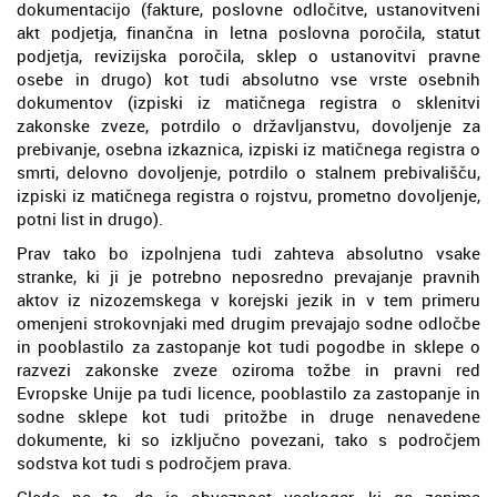
dokumentacijo (fakture, poslovne odločitve, ustanovitveni
akt podjetja, finančna in letna poslovna poročila, statut
podjetja, revizijska poročila, sklep o ustanovitvi pravne
osebe in drugo) kot tudi absolutno vse vrste osebnih
dokumentov (izpiski iz matičnega registra o sklenitvi
zakonske zveze, potrdilo o državljanstvu, dovoljenje za
prebivanje, osebna izkaznica, izpiski iz matičnega registra o
smrti, delovno dovoljenje, potrdilo o stalnem prebivališču,
izpiski iz matičnega registra o rojstvu, prometno dovoljenje,
potni list in drugo).
Prav tako bo izpolnjena tudi zahteva absolutno vsake
stranke, ki ji je potrebno neposredno prevajanje pravnih
aktov iz nizozemskega v korejski jezik in v tem primeru
omenjeni strokovnjaki med drugim prevajajo sodne odločbe
in pooblastilo za zastopanje kot tudi pogodbe in sklepe o
razvezi zakonske zveze oziroma tožbe in pravni red
Evropske Unije pa tudi licence, pooblastilo za zastopanje in
sodne sklepe kot tudi pritožbe in druge nenavedene
dokumente, ki so izključno povezani, tako s področjem
sodstva kot tudi s področjem prava.
Glede na to, da je obveznost vsakogar, ki ga zanima