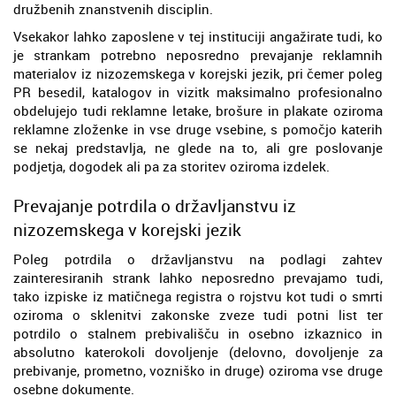
družbenih znanstvenih disciplin.
Vsekakor lahko zaposlene v tej instituciji angažirate tudi, ko
je strankam potrebno neposredno prevajanje reklamnih
materialov iz nizozemskega v korejski jezik, pri čemer poleg
PR besedil, katalogov in vizitk maksimalno profesionalno
obdelujejo tudi reklamne letake, brošure in plakate oziroma
reklamne zloženke in vse druge vsebine, s pomočjo katerih
se nekaj predstavlja, ne glede na to, ali gre poslovanje
podjetja, dogodek ali pa za storitev oziroma izdelek.
Prevajanje potrdila o državljanstvu iz
nizozemskega v korejski jezik
Poleg potrdila o državljanstvu na podlagi zahtev
zainteresiranih strank lahko neposredno prevajamo tudi,
tako izpiske iz matičnega registra o rojstvu kot tudi o smrti
oziroma o sklenitvi zakonske zveze tudi potni list ter
potrdilo o stalnem prebivališču in osebno izkaznico in
absolutno katerokoli dovoljenje (delovno, dovoljenje za
prebivanje, prometno, vozniško in druge) oziroma vse druge
osebne dokumente.