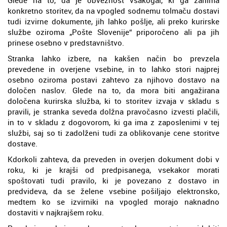
konkretno storitev, da na vpogled sodnemu tolmaču dostavi
tudi izvirne dokumente, jih lahko pošlje, ali preko kurirske
službe oziroma „Pošte Slovenije“ priporočeno ali pa jih
prinese osebno v predstavništvo.
Stranka lahko izbere, na kakšen način bo prevzela
prevedene in overjene vsebine, in to lahko stori najprej
osebno oziroma postavi zahtevo za njihovo dostavo na
določen naslov. Glede na to, da mora biti angažirana
določena kurirska služba, ki to storitev izvaja v skladu s
pravili, je stranka seveda dolžna pravočasno izvesti plačili,
in to v skladu z dogovorom, ki ga ima z zaposlenimi v tej
službi, saj so ti zadolženi tudi za oblikovanje cene storitve
dostave.
Kdorkoli zahteva, da preveden in overjen dokument dobi v
roku, ki je krajši od predpisanega, vsekakor morati
spoštovati tudi pravilo, ki je povezano z dostavo in
predvideva, da se želene vsebine pošiljajo elektronsko,
medtem ko se izvirniki na vpogled morajo naknadno
dostaviti v najkrajšem roku.