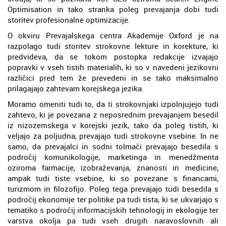
Optimisation in tako stranka poleg prevajanja dobi tudi
storitev profesionalne optimizacije.
O okviru Prevajalskega centra Akademije Oxford je na
razpolago tudi storitev strokovne lekture in korekture, ki
predvideva, da se tokom postopka redakcije izvajajo
popravki v vseh tistih materialih, ki so v navedeni jezikovni
različici pred tem že prevedeni in se tako maksimalno
prilagajajo zahtevam korejskega jezika.
Moramo omeniti tudi to, da ti strokovnjaki izpolnjujejo tudi
zahtevo, ki je povezana z neposrednim prevajanjem besedil
iz nizozemskega v korejski jezik, tako da poleg tistih, ki
veljajo za poljudna, prevajajo tudi strokovne vsebine. In ne
samo, da prevajalci in sodni tolmači prevajajo besedila s
področij komunikologije, marketinga in menedžmenta
oziroma farmacije, izobraževanja, znanosti in medicine,
ampak tudi tiste vsebine, ki so povezane s financami,
turizmom in filozofijo. Poleg tega prevajajo tudi besedila s
področij ekonomije ter politike pa tudi tista, ki se ukvarjajo s
tematiko s področij informacijskih tehnologij in ekologije ter
varstva okolja pa tudi vseh drugih naravoslovnih ali