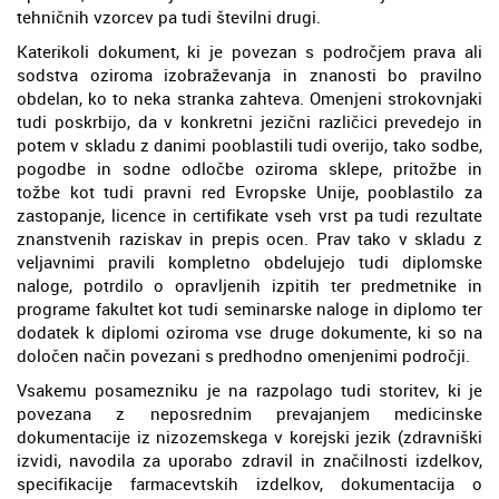
tehničnih vzorcev pa tudi številni drugi.
Katerikoli dokument, ki je povezan s področjem prava ali
sodstva oziroma izobraževanja in znanosti bo pravilno
obdelan, ko to neka stranka zahteva. Omenjeni strokovnjaki
tudi poskrbijo, da v konkretni jezični različici prevedejo in
potem v skladu z danimi pooblastili tudi overijo, tako sodbe,
pogodbe in sodne odločbe oziroma sklepe, pritožbe in
tožbe kot tudi pravni red Evropske Unije, pooblastilo za
zastopanje, licence in certifikate vseh vrst pa tudi rezultate
znanstvenih raziskav in prepis ocen. Prav tako v skladu z
veljavnimi pravili kompletno obdelujejo tudi diplomske
naloge, potrdilo o opravljenih izpitih ter predmetnike in
programe fakultet kot tudi seminarske naloge in diplomo ter
dodatek k diplomi oziroma vse druge dokumente, ki so na
določen način povezani s predhodno omenjenimi področji.
Vsakemu posamezniku je na razpolago tudi storitev, ki je
povezana z neposrednim prevajanjem medicinske
dokumentacije iz nizozemskega v korejski jezik (zdravniški
izvidi, navodila za uporabo zdravil in značilnosti izdelkov,
specifikacije farmacevtskih izdelkov, dokumentacija o