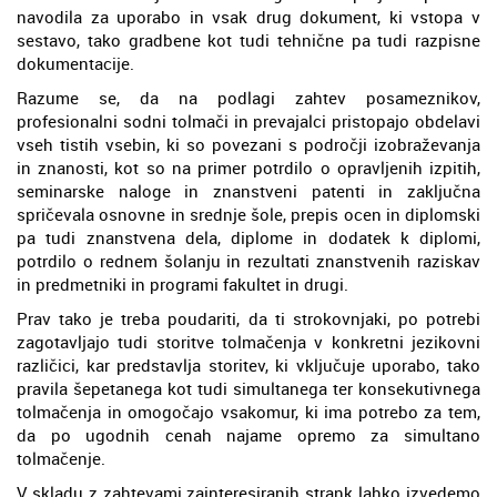
navodila za uporabo in vsak drug dokument, ki vstopa v
sestavo, tako gradbene kot tudi tehnične pa tudi razpisne
dokumentacije.
Razume se, da na podlagi zahtev posameznikov,
profesionalni sodni tolmači in prevajalci pristopajo obdelavi
vseh tistih vsebin, ki so povezani s področji izobraževanja
in znanosti, kot so na primer potrdilo o opravljenih izpitih,
seminarske naloge in znanstveni patenti in zaključna
spričevala osnovne in srednje šole, prepis ocen in diplomski
pa tudi znanstvena dela, diplome in dodatek k diplomi,
potrdilo o rednem šolanju in rezultati znanstvenih raziskav
in predmetniki in programi fakultet in drugi.
Prav tako je treba poudariti, da ti strokovnjaki, po potrebi
zagotavljajo tudi storitve tolmačenja v konkretni jezikovni
različici, kar predstavlja storitev, ki vključuje uporabo, tako
pravila šepetanega kot tudi simultanega ter konsekutivnega
tolmačenja in omogočajo vsakomur, ki ima potrebo za tem,
da po ugodnih cenah najame opremo za simultano
tolmačenje.
V skladu z zahtevami zainteresiranih strank lahko izvedemo