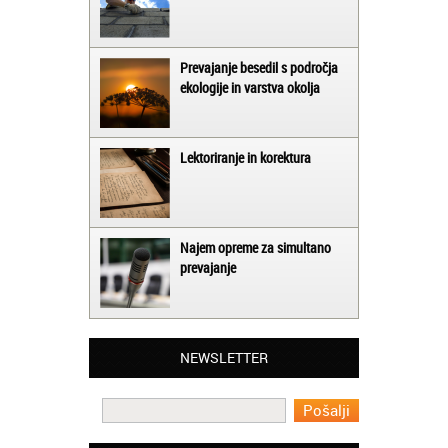
Prevajanje besedil s področja
ekologije in varstva okolja
Lektoriranje in korektura
Najem opreme za simultano
prevajanje
Matjaž iz Ajdovščine:
Lahko pohvalim vse zaposlene v Akademiji
Oxford, ker so resnično profesionalni in
prevajalske storitve opravljajo hitro in
NEWSLETTER
učinkoviti.
Martina iz Bleda:
Potrebovala sem prevajanje iz
madžarskega v slovenski jezik in lahko