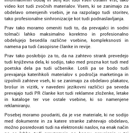
video kot tudi zvočnih materialov. Vsem, ki se zanimajo za
obdelavo omenjenih vsebin, je na razpolago tudi storitev,
tako profesionalne sinhronizacije kot tudi podnaslavljanja.
Prav tako moramo omeniti tudi to, da prevajalci in sodni
tolmači lahko maksimalno korektno in profesionalno
obdelujejo besedila različne vsebine, kompleksnosti in
namena pa tudi časopisne članke in revije.
Prav tako poskrbijo za to, da na zahtevo strank prevedejo
tudi književna dela, ki sodijo, tako med prozna kot tudi med
poetska dela pa tudi učbenike. Lotili pa se bodo tudi
prevajanja katerihkoli materialov s področja marketinga in
izpolnili zahteve vseh, ki se zanimajo za obdelavo plakatov,
brošur in vizitk, v navedeni jezikovni različici pa seveda
prevajajo tudi PR članke kot tudi reklamne zloženke, letake
in kataloge ter vse ostale vsebine, ki so namenjene
reklamiranju.
Posebej moramo poudariti, da je vse materiale, ki ne sodijo
med dokumente in za katere stranke zahtevajo obdelavo,
možno posredovati tudi na elektronski naslov, na enak način