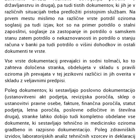
državljanstvu in druga), pa tudi tistih dokumentov, ki jih je v
različnih situacijah treba predložiti pristojnim službam. Na
prvem mestu mislimo na različne vrste potrdil oziroma
soglasij pa tudi izjav, kot so na primer potrdilo o stalni
zaposlitvi, soglasje za zastopanje in potrdilo o samskem
stanu zatem potrdilo o nekaznovanosti in potrdilo o stanju
računa v banki pa tudi potrdilo o višini dohodkov in ostali
dokumenti te vrste.
Vse vrste dokumentacij prevajalci in sodni tolmači, ko to
zahteva določena stranka, obdelujeta v skladu s pravili
oziroma jih prevajata v tej jezikovni različici in jih overita v
skladu z veljavnimi predpisi.
Poleg dokumentov, ki sestavljajo poslovno dokumentacijo
(ustanovitveni akt podjetja, revizijska poročila, sklep o
ustanovitvi pravne osebe, fakture, finančna poročila, statut
podjetja, letna poročila, poslovne odločitve in številna
druga), stranke lahko dobijo tudi kompletno obdelane vse
dokumente, ki sestavljajo tehnično in medicinsko oziroma
gradbeno in razpisno dokumentacijo. Poleg zdravniških
izvidov, laboratorijskih analiz tehničnih vzorcev in deklaracij