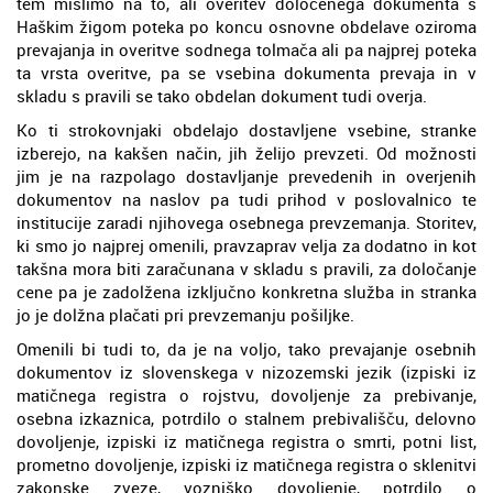
tem mislimo na to, ali overitev določenega dokumenta s
Haškim žigom poteka po koncu osnovne obdelave oziroma
prevajanja in overitve sodnega tolmača ali pa najprej poteka
ta vrsta overitve, pa se vsebina dokumenta prevaja in v
skladu s pravili se tako obdelan dokument tudi overja.
Ko ti strokovnjaki obdelajo dostavljene vsebine, stranke
izberejo, na kakšen način, jih želijo prevzeti. Od možnosti
jim je na razpolago dostavljanje prevedenih in overjenih
dokumentov na naslov pa tudi prihod v poslovalnico te
institucije zaradi njihovega osebnega prevzemanja. Storitev,
ki smo jo najprej omenili, pravzaprav velja za dodatno in kot
takšna mora biti zaračunana v skladu s pravili, za določanje
cene pa je zadolžena izključno konkretna služba in stranka
jo je dolžna plačati pri prevzemanju pošiljke.
Omenili bi tudi to, da je na voljo, tako prevajanje osebnih
dokumentov iz slovenskega v nizozemski jezik (izpiski iz
matičnega registra o rojstvu, dovoljenje za prebivanje,
osebna izkaznica, potrdilo o stalnem prebivališču, delovno
dovoljenje, izpiski iz matičnega registra o smrti, potni list,
prometno dovoljenje, izpiski iz matičnega registra o sklenitvi
zakonske zveze, vozniško dovoljenje, potrdilo o