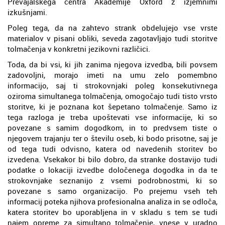
Prevajalskega centra Akademije Oxford z izjemnimi
izkušnjami.
Poleg tega, da na zahtevo strank obdelujejo vse vrste
materialov v pisani obliki, seveda zagotavljajo tudi storitve
tolmačenja v konkretni jezikovni različici.
Toda, da bi vsi, ki jih zanima njegova izvedba, bili povsem
zadovoljni, morajo imeti na umu zelo pomembno
informacijo, saj ti strokovnjaki poleg konsekutivnega
oziroma simultanega tolmačenja, omogočajo tudi tisto vrsto
storitve, ki je poznana kot šepetano tolmačenje. Samo iz
tega razloga je treba upoštevati vse informacije, ki so
povezane s samim dogodkom, in to predvsem tiste o
njegovem trajanju ter o številu oseb, ki bodo prisotne, saj je
od tega tudi odvisno, katera od navedenih storitev bo
izvedena. Vsekakor bi bilo dobro, da stranke dostavijo tudi
podatke o lokaciji izvedbe določenega dogodka in da te
strokovnjake seznanijo z vsemi podrobnostmi, ki so
povezane s samo organizacijo. Po prejemu vseh teh
informacij poteka njihova profesionalna analiza in se odloča,
katera storitev bo uporabljena in v skladu s tem se tudi
najem opreme za simultano tolmačenje, vnese v uradno