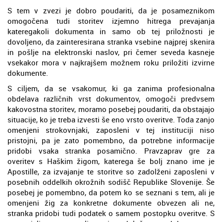
S tem v zvezi je dobro poudariti, da je posameznikom
omogočena tudi storitev izjemno hitrega prevajanja
kateregakoli dokumenta in samo ob tej priložnosti je
dovoljeno, da zainteresirana stranka vsebine najprej skenira
in pošlje na elektronski naslov, pri čemer seveda kasneje
vsekakor mora v najkrajšem možnem roku priložiti izvirne
dokumente.
S ciljem, da se vsakomur, ki ga zanima profesionalna
obdelava različnih vrst dokumentov, omogoči predvsem
kakovostna storitev, moramo posebej poudariti, da obstajajo
situacije, ko je treba izvesti še eno vrsto overitve. Toda zanjo
omenjeni strokovnjaki, zaposleni v tej instituciji niso
pristojni, pa je zato pomembno, da potrebne informacije
pridobi vsaka stranka posamično. Pravzaprav gre za
overitev s Haškim žigom, katerega še bolj znano ime je
Apostille, za izvajanje te storitve so zadolženi zaposleni v
posebnih oddelkih okrožnih sodišč Republike Slovenije. Še
posebej je pomembno, da potem ko se seznani s tem, ali je
omenjeni žig za konkretne dokumente obvezen ali ne,
stranka pridobi tudi podatek o samem postopku overitve. S