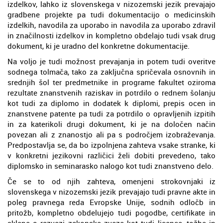
izdelkov, lahko iz slovenskega v nizozemski jezik prevajajo
gradbene projekte pa tudi dokumentacijo o medicinskih
izdelkih, navodila za uporabo in navodila za uporabo zdravil
in značilnosti izdelkov in kompletno obdelajo tudi vsak drug
dokument, ki je uradno del konkretne dokumentacije.
Na voljo je tudi možnost prevajanja in potem tudi overitve
sodnega tolmača, tako za zaključna spričevala osnovnih in
srednjih šol ter predmetnike in programe fakultet oziroma
rezultate znanstvenih raziskav in potrdilo o rednem šolanju
kot tudi za diplomo in dodatek k diplomi, prepis ocen in
znanstvene patente pa tudi za potrdilo o opravljenih izpitih
in za katerikoli drugi dokument, ki je na določen način
povezan ali z znanostjo ali pa s področjem izobraževanja.
Predpostavlja se, da bo izpolnjena zahteva vsake stranke, ki
v konkretni jezikovni različici želi dobiti prevedeno, tako
diplomsko in seminarasko nalogo kot tudi znanstveno delo.
Če se to od njih zahteva, omenjeni strokovnjaki iz
slovenskega v nizozemski jezik prevajajo tudi pravne akte in
poleg pravnega reda Evropske Unije, sodnih odločb in
pritožb, kompletno obdelujejo tudi pogodbe, certifikate in
sklepe o razvezi zakonske zveze kot tudi licence, tožbe in