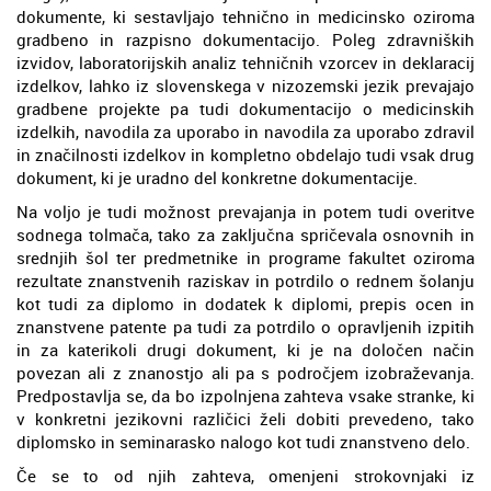
dokumente, ki sestavljajo tehnično in medicinsko oziroma
gradbeno in razpisno dokumentacijo. Poleg zdravniških
izvidov, laboratorijskih analiz tehničnih vzorcev in deklaracij
izdelkov, lahko iz slovenskega v nizozemski jezik prevajajo
gradbene projekte pa tudi dokumentacijo o medicinskih
izdelkih, navodila za uporabo in navodila za uporabo zdravil
in značilnosti izdelkov in kompletno obdelajo tudi vsak drug
dokument, ki je uradno del konkretne dokumentacije.
Na voljo je tudi možnost prevajanja in potem tudi overitve
sodnega tolmača, tako za zaključna spričevala osnovnih in
srednjih šol ter predmetnike in programe fakultet oziroma
rezultate znanstvenih raziskav in potrdilo o rednem šolanju
kot tudi za diplomo in dodatek k diplomi, prepis ocen in
znanstvene patente pa tudi za potrdilo o opravljenih izpitih
in za katerikoli drugi dokument, ki je na določen način
povezan ali z znanostjo ali pa s področjem izobraževanja.
Predpostavlja se, da bo izpolnjena zahteva vsake stranke, ki
v konkretni jezikovni različici želi dobiti prevedeno, tako
diplomsko in seminarasko nalogo kot tudi znanstveno delo.
Če se to od njih zahteva, omenjeni strokovnjaki iz