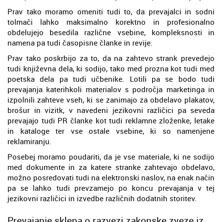
Prav tako moramo omeniti tudi to, da prevajalci in sodni
tolmači lahko maksimalno korektno in profesionalno
obdelujejo besedila različne vsebine, kompleksnosti in
namena pa tudi časopisne članke in revije.
Prav tako poskrbijo za to, da na zahtevo strank prevedejo
tudi književna dela, ki sodijo, tako med prozna kot tudi med
poetska dela pa tudi učbenike. Lotili pa se bodo tudi
prevajanja katerihkoli materialov s področja marketinga in
izpolnili zahteve vseh, ki se zanimajo za obdelavo plakatov,
brošur in vizitk, v navedeni jezikovni različici pa seveda
prevajajo tudi PR članke kot tudi reklamne zloženke, letake
in kataloge ter vse ostale vsebine, ki so namenjene
reklamiranju.
Posebej moramo poudariti, da je vse materiale, ki ne sodijo
med dokumente in za katere stranke zahtevajo obdelavo,
možno posredovati tudi na elektronski naslov, na enak način
pa se lahko tudi prevzamejo po koncu prevajanja v tej
jezikovni različici in izvedbe različnih dodatnih storitev.
Prevajanje sklepa o razvezi zakonske zveze iz