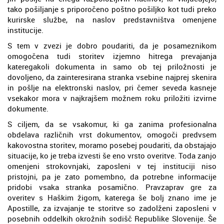
tako pošiljanje s priporočeno poštno pošiljko kot tudi preko
kurirske službe, na naslov predstavništva omenjene
institucije.
S tem v zvezi je dobro poudariti, da je posameznikom
omogočena tudi storitev izjemno hitrega prevajanja
kateregakoli dokumenta in samo ob tej priložnosti je
dovoljeno, da zainteresirana stranka vsebine najprej skenira
in pošlje na elektronski naslov, pri čemer seveda kasneje
vsekakor mora v najkrajšem možnem roku priložiti izvirne
dokumente.
S ciljem, da se vsakomur, ki ga zanima profesionalna
obdelava različnih vrst dokumentov, omogoči predvsem
kakovostna storitev, moramo posebej poudariti, da obstajajo
situacije, ko je treba izvesti še eno vrsto overitve. Toda zanjo
omenjeni strokovnjaki, zaposleni v tej instituciji niso
pristojni, pa je zato pomembno, da potrebne informacije
pridobi vsaka stranka posamično. Pravzaprav gre za
overitev s Haškim žigom, katerega še bolj znano ime je
Apostille, za izvajanje te storitve so zadolženi zaposleni v
posebnih oddelkih okrožnih sodišč Republike Slovenije. Še