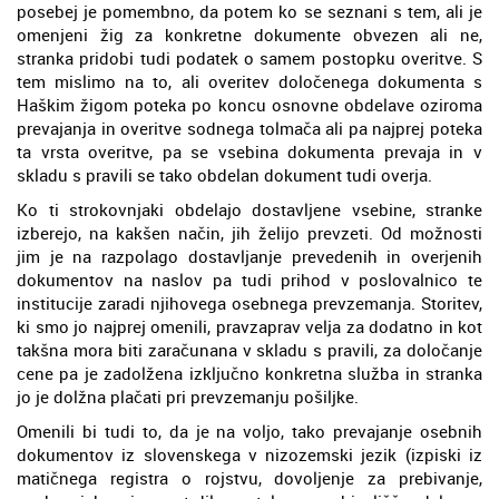
posebej je pomembno, da potem ko se seznani s tem, ali je
omenjeni žig za konkretne dokumente obvezen ali ne,
stranka pridobi tudi podatek o samem postopku overitve. S
tem mislimo na to, ali overitev določenega dokumenta s
Haškim žigom poteka po koncu osnovne obdelave oziroma
prevajanja in overitve sodnega tolmača ali pa najprej poteka
ta vrsta overitve, pa se vsebina dokumenta prevaja in v
skladu s pravili se tako obdelan dokument tudi overja.
Ko ti strokovnjaki obdelajo dostavljene vsebine, stranke
izberejo, na kakšen način, jih želijo prevzeti. Od možnosti
jim je na razpolago dostavljanje prevedenih in overjenih
dokumentov na naslov pa tudi prihod v poslovalnico te
institucije zaradi njihovega osebnega prevzemanja. Storitev,
ki smo jo najprej omenili, pravzaprav velja za dodatno in kot
takšna mora biti zaračunana v skladu s pravili, za določanje
cene pa je zadolžena izključno konkretna služba in stranka
jo je dolžna plačati pri prevzemanju pošiljke.
Omenili bi tudi to, da je na voljo, tako prevajanje osebnih
dokumentov iz slovenskega v nizozemski jezik (izpiski iz
matičnega registra o rojstvu, dovoljenje za prebivanje,