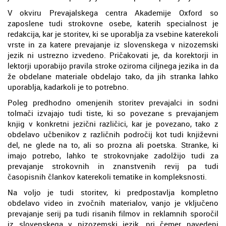
V okviru Prevajalskega centra Akademije Oxford so
zaposlene tudi strokovne osebe, katerih specialnost je
redakcija, kar je storitev, ki se uporablja za vsebine katerekoli
vrste in za katere prevajanje iz slovenskega v nizozemski
jezik ni ustrezno izvedeno. Pričakovati je, da korektorji in
lektorji uporabijo pravila stroke oziroma ciljnega jezika in da
že obdelane materiale obdelajo tako, da jih stranka lahko
uporablja, kadarkoli je to potrebno.
Poleg predhodno omenjenih storitev prevajalci in sodni
tolmači izvajajo tudi tiste, ki so povezane s prevajanjem
knjig v konkretni jezični različici, kar je povezano, tako z
obdelavo učbenikov z različnih področij kot tudi književni
del, ne glede na to, ali so prozna ali poetska. Stranke, ki
imajo potrebo, lahko te strokovnjake zadolžijo tudi za
prevajanje strokovnih in znanstvenih revij pa tudi
časopisnih člankov katerekoli tematike in kompleksnosti.
Na voljo je tudi storitev, ki predpostavlja kompletno
obdelavo video in zvočnih materialov, vanjo je vključeno
prevajanje serij pa tudi risanih filmov in reklamnih sporočil
iz slovenskega v nizozemski jezik, pri čemer navedeni