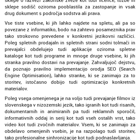
sklepe sodišč oziroma pooblastila za zastopanje in vsak
drug dokument s področja sodstva ali prava.
Vse tiste vsebine, ki jih lahko najdete na spletu, ali pa so
povezane z informatiko, bodo na zahtevo posameznika prav
tako strokovno prevedene v konkretni jezikovni različici.
Poleg spletnih prodajaln in spletnih strani sodni tolmači in
prevajalci obdelujejo tudi aplikacije oziroma spletne
kataloge kot tudi programe in mnoge druge vsebine, ki jih
stranka pravilno dostavi na prevajanje. Zahvaljujoč dejstvu,
da poznajo pravilno implementacijo orodja SEO (Search
Engine Optimisation), lahko stranke, ki se zanimajo za to
storitev, istočasno dobijo tudi optimizacijo konkretnih
materialov.
Poleg vsega omenjenega je na voljo tudi prevajanje filmov iz
slovenskega v nizozemski jezik, tako igranih kot tudi risanih,
dokumentarnih in animiranih pa tudi reklamnih sporočil,
informativnih oddaj in serij kot tudi vseh ostalih vrst, tako
video kot tudi zvočnih materialov. Vsem, ki se zanimajo za
obdelavo omenjenih vsebin, je na razpolago tudi storitev,
tako profesionalne sinhronizacije kot tudi podnaslavljanja.