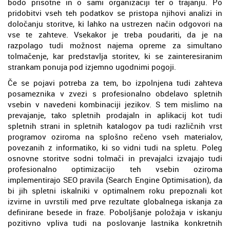
bodo prisotne in o sami organizaciji ter o trajanju. Po
pridobitvi vseh teh podatkov se pristopa njihovi analizi in
določanju storitve, ki lahko na ustrezen način odgovori na
vse te zahteve. Vsekakor je treba poudariti, da je na
razpolago tudi možnost najema opreme za simultano
tolmačenje, kar predstavlja storitev, ki se zainteresiranim
strankam ponuja pod izjemno ugodnimi pogoji.
Če se pojavi potreba za tem, bo izpolnjena tudi zahteva
posameznika v zvezi s profesionalno obdelavo spletnih
vsebin v navedeni kombinaciji jezikov. S tem mislimo na
prevajanje, tako spletnih prodajaln in aplikacij kot tudi
spletnih strani in spletnih katalogov pa tudi različnih vrst
programov oziroma na splošno rečeno vseh materialov,
povezanih z informatiko, ki so vidni tudi na spletu. Poleg
osnovne storitve sodni tolmači in prevajalci izvajajo tudi
profesionalno optimizacijo teh vsebin oziroma
implementirajo SEO pravila (Search Engine Optimisation), da
bi jih spletni iskalniki v optimalnem roku prepoznali kot
izvirne in uvrstili med prve rezultate globalnega iskanja za
definirane besede in fraze. Poboljšanje položaja v iskanju
pozitivno vpliva tudi na poslovanje lastnika konkretnih