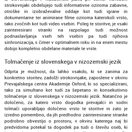
strokovnjaki obdelujejo tudi informativne oziroma zabavne,
otroške in izobraževalne oddaje kot tudi igrane in
dokumentarne ter animirane filme oziroma katerokoli vrsto,
tako zvočnih kot tudi video vsebin. Poleg te storitve, je vsaki
zainteresirani stranki na razpolago tudi možnost
podnaslavljanja vseh teh vsebin pa tudi njihova
sinhronizacija, s čimer v optimalnem roku in na enem mestu
dobijo kompletno obdelane materiale te vrste.
Tolmačenje iz slovenskega v nizozemski jezik
Odprta je možnost, da lahko vsakdo, ki se zanima za
konkretno storitev, zadolži strokovnjake, zaposlene v okviru
Prevajalskega centra Akademije Oxford, ki so specializirani,
tako za simultano kot tudi za šepetano in konsekutivno
tolmačenje iz slovenskega v nizozemski jezik. Natančno je
določeno, za katero vrsto dogodka prevajalci in sodni
tolmači uporabljajo določeno vrsto te storitve in zato je
izredno pomembno, da jih predhodno zainteresirane stranke
podrobno obvestijo o prostoru, v okviru katerega naj bi
predvidoma potekal ta dogodek pa tudi o številu oseb, ki