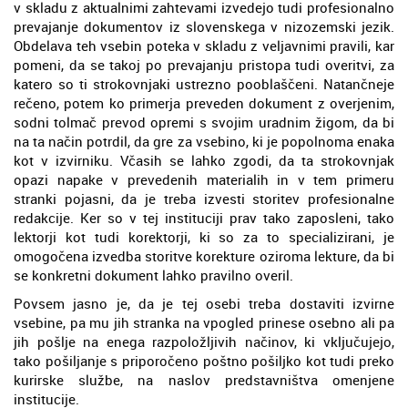
v skladu z aktualnimi zahtevami izvedejo tudi profesionalno
prevajanje dokumentov iz slovenskega v nizozemski jezik.
Obdelava teh vsebin poteka v skladu z veljavnimi pravili, kar
pomeni, da se takoj po prevajanju pristopa tudi overitvi, za
katero so ti strokovnjaki ustrezno pooblaščeni. Natančneje
rečeno, potem ko primerja preveden dokument z overjenim,
sodni tolmač prevod opremi s svojim uradnim žigom, da bi
na ta način potrdil, da gre za vsebino, ki je popolnoma enaka
kot v izvirniku. Včasih se lahko zgodi, da ta strokovnjak
opazi napake v prevedenih materialih in v tem primeru
stranki pojasni, da je treba izvesti storitev profesionalne
redakcije. Ker so v tej instituciji prav tako zaposleni, tako
lektorji kot tudi korektorji, ki so za to specializirani, je
omogočena izvedba storitve korekture oziroma lekture, da bi
se konkretni dokument lahko pravilno overil.
Povsem jasno je, da je tej osebi treba dostaviti izvirne
vsebine, pa mu jih stranka na vpogled prinese osebno ali pa
jih pošlje na enega razpoložljivih načinov, ki vključujejo,
tako pošiljanje s priporočeno poštno pošiljko kot tudi preko
kurirske službe, na naslov predstavništva omenjene
institucije.