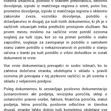
osebna izkaznica, potrdilo o stalnem prebivališču, delovno
dovoljenje, izpiski iz matičnega registra o smrti, potni list,
prometno dovoljenje, izpiski iz matičnega registra o sklenitvi
zakonske zveze, vozniško dovoljenje, potrdilo o
državljanstvu in druga), pa tudi tistih dokumentov, ki jih je v
različnih situacijah treba predložiti pristojnim službam. Na
prvem mestu mislimo na različne vrste potrdil oziroma
soglasij pa tudi izjav, kot so na primer potrdilo o stalni
zaposlitvi, soglasje za zastopanje in potrdilo o samskem
stanu zatem potrdilo o nekaznovanosti in potrdilo o stanju
računa v banki pa tudi potrdilo o višini dohodkov in ostali
dokumenti te vrste.
Vse vrste dokumentacij prevajalci in sodni tolmači, ko to
zahteva določena stranka, obdelujeta v skladu s pravili
oziroma jih prevajata v tej jezikovni različici in jih overita v
skladu z veljavnimi predpisi.
Poleg dokumentov, ki sestavljajo poslovno dokumentacijo
(ustanovitveni akt podjetja, revizijska poročila, sklep o
ustanovitvi pravne osebe, fakture, finančna poročila, statut
podjetja, letna poročila, poslovne odločitve in številna
druga), stranke lahko dobijo tudi kompletno obdelane vse