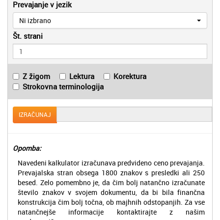
Prevajanje v jezik
Ni izbrano
Št. strani
Z žigom
Lektura
Korektura
Strokovna terminologija
IZRAČUNAJ
Opomba:
Navedeni kalkulator izračunava predvideno ceno prevajanja.
Prevajalska stran obsega 1800 znakov s presledki ali 250
besed. Zelo pomembno je, da čim bolj natančno izračunate
število znakov v svojem dokumentu, da bi bila finančna
konstrukcija čim bolj točna, ob majhnih odstopanjih. Za vse
natančnejše informacije kontaktirajte z našim