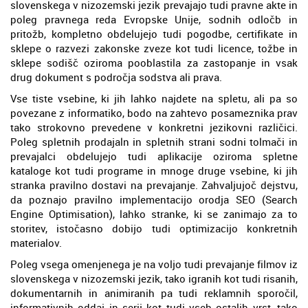
slovenskega v nizozemski jezik prevajajo tudi pravne akte in
poleg pravnega reda Evropske Unije, sodnih odločb in
pritožb, kompletno obdelujejo tudi pogodbe, certifikate in
sklepe o razvezi zakonske zveze kot tudi licence, tožbe in
sklepe sodišč oziroma pooblastila za zastopanje in vsak
drug dokument s področja sodstva ali prava.
Vse tiste vsebine, ki jih lahko najdete na spletu, ali pa so
povezane z informatiko, bodo na zahtevo posameznika prav
tako strokovno prevedene v konkretni jezikovni različici.
Poleg spletnih prodajaln in spletnih strani sodni tolmači in
prevajalci obdelujejo tudi aplikacije oziroma spletne
kataloge kot tudi programe in mnoge druge vsebine, ki jih
stranka pravilno dostavi na prevajanje. Zahvaljujoč dejstvu,
da poznajo pravilno implementacijo orodja SEO (Search
Engine Optimisation), lahko stranke, ki se zanimajo za to
storitev, istočasno dobijo tudi optimizacijo konkretnih
materialov.
Poleg vsega omenjenega je na voljo tudi prevajanje filmov iz
slovenskega v nizozemski jezik, tako igranih kot tudi risanih,
dokumentarnih in animiranih pa tudi reklamnih sporočil,
informativnih oddaj in serij kot tudi vseh ostalih vrst, tako