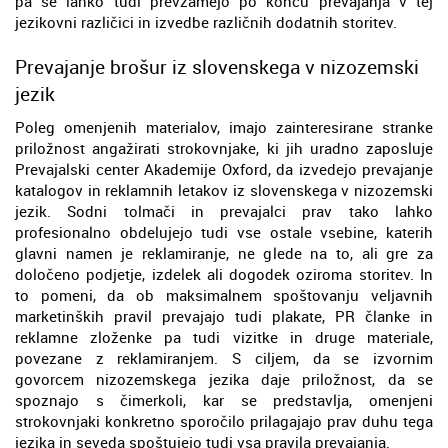
pa se lahko tudi prevzamejo po koncu prevajanja v tej
jezikovni različici in izvedbe različnih dodatnih storitev.
Prevajanje brošur iz slovenskega v nizozemski
jezik
Poleg omenjenih materialov, imajo zainteresirane stranke
priložnost angažirati strokovnjake, ki jih uradno zaposluje
Prevajalski center Akademije Oxford, da izvedejo prevajanje
katalogov in reklamnih letakov iz slovenskega v nizozemski
jezik. Sodni tolmači in prevajalci prav tako lahko
profesionalno obdelujejo tudi vse ostale vsebine, katerih
glavni namen je reklamiranje, ne glede na to, ali gre za
določeno podjetje, izdelek ali dogodek oziroma storitev. In
to pomeni, da ob maksimalnem spoštovanju veljavnih
marketinških pravil prevajajo tudi plakate, PR članke in
reklamne zloženke pa tudi vizitke in druge materiale,
povezane z reklamiranjem. S ciljem, da se izvornim
govorcem nizozemskega jezika daje priložnost, da se
spoznajo s čimerkoli, kar se predstavlja, omenjeni
strokovnjaki konkretno sporočilo prilagajajo prav duhu tega
jezika in seveda spoštujejo tudi vsa pravila prevajanja.