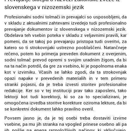
slovenskega v nizozemski jezik
Profesionalni sodni tolmači in prevajalci so usposobljeni, da
v skladu z aktualnimi zahtevami izvedejo tudi profesionalno
prevajanje dokumentov iz slovenskega v nizozemski jezik.
Obdelava teh vsebin poteka v skladu z veljavnimi pravili, kar
pomeni, da se takoj po prevajanju pristopa tudi overitvi, za
katero so ti strokovnjaki ustrezno pooblaščeni. Natančneje
rečeno, potem ko primerja preveden dokument z overjenim,
sodni tolmač prevod opremi s svojim uradnim žigom, da bi
na ta način potrdil, da gre za vsebino, ki je popolnoma enaka
kot v izvirniku. Včasih se lahko zgodi, da ta strokovnjak
opazi napake v prevedenih materialih in v tem primeru
stranki pojasni, da je treba izvesti storitev profesionalne
redakcije. Ker so v tej instituciji prav tako zaposleni, tako
lektorji kot tudi korektorji, ki so za to specializirani, je
omogočena izvedba storitve korekture oziroma lekture, da bi
se konkretni dokument lahko pravilno overil.
Povsem jasno je, da je tej osebi treba dostaviti izvirne
vsebine, pa mu jih stranka na vpogled prinese osebno ali pa
jih pošlje na enega razpoložljivih načinov, ki vključujejo,