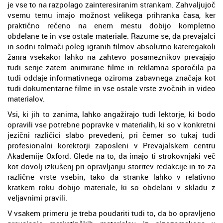
je vse to na razpolago zainteresiranim strankam. Zahvaljujoč
vsemu temu imajo možnost velikega prihranka časa, ker
praktično rečeno na enem mestu dobijo kompletno
obdelane te in vse ostale materiale. Razume se, da prevajalci
in sodni tolmači poleg igranih filmov absolutno kateregakoli
žanra vsekakor lahko na zahtevo posameznikov prevajajo
tudi serije zatem animirane filme in reklamna sporočila pa
tudi oddaje informativnega oziroma zabavnega značaja kot
tudi dokumentarne filme in vse ostale vrste zvočnih in video
materialov.
Vsi, ki jih to zanima, lahko angažirajo tudi lektorje, ki bodo
opravili vse potrebne popravke v materialih, ki so v konkretni
jezični različici slabo prevedeni, pri čemer so tukaj tudi
profesionalni korektorji zaposleni v Prevajalskem centru
Akademije Oxford. Glede na to, da imajo ti strokovnjaki več
kot dovolj izkušenj pri opravljanju storitev redakcije in to za
različne vrste vsebin, tako da stranke lahko v relativno
kratkem roku dobijo materiale, ki so obdelani v skladu z
veljavnimi pravili.
V vsakem primeru je treba poudariti tudi to, da bo opravljeno