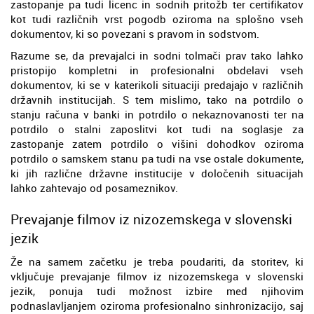
zastopanje pa tudi licenc in sodnih pritožb ter certifikatov
kot tudi različnih vrst pogodb oziroma na splošno vseh
dokumentov, ki so povezani s pravom in sodstvom.
Razume se, da prevajalci in sodni tolmači prav tako lahko
pristopijo kompletni in profesionalni obdelavi vseh
dokumentov, ki se v katerikoli situaciji predajajo v različnih
državnih institucijah. S tem mislimo, tako na potrdilo o
stanju računa v banki in potrdilo o nekaznovanosti ter na
potrdilo o stalni zaposlitvi kot tudi na soglasje za
zastopanje zatem potrdilo o višini dohodkov oziroma
potrdilo o samskem stanu pa tudi na vse ostale dokumente,
ki jih različne državne institucije v določenih situacijah
lahko zahtevajo od posameznikov.
Prevajanje filmov iz nizozemskega v slovenski
jezik
Že na samem začetku je treba poudariti, da storitev, ki
vključuje prevajanje filmov iz nizozemskega v slovenski
jezik, ponuja tudi možnost izbire med njihovim
podnaslavljanjem oziroma profesionalno sinhronizacijo, saj