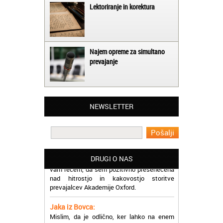
Lektoriranje in korektura
Najem opreme za simultano
prevajanje
Matjaž iz Ajdovščine:
Lahko pohvalim vse zaposlene v Akademiji
Oxford, ker so resnično profesionalni in
prevajalske storitve opravljajo hitro in
učinkoviti.
NEWSLETTER
Martina iz Bleda:
Potrebovala sem prevajanje iz
madžarskega v slovenski jezik in lahko
vam rečem, da sem pozitivno presenečena
DRUGI O NAS
nad hitrostjo in kakovostjo storitve
prevajalcev Akademije Oxford.
Jaka iz Bovca:
Mislim, da je odlično, ker lahko na enem
mestu najdem prevajalske storitve za
različne jezike, tako da se ne morem