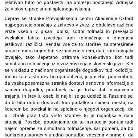
relativno hitro po postavitvi na omrežju postanejo vidnejše
že v okviru prve strani spletnega iskanja.
Čeprav se stranke Prevajalskemu centru Akademije Oxford
najpogosteje obračajo z zahtevo v zvezi z obdelavo različne
vrste vsebin v pisani obliki, sodni tolmači in prevajalci
vsekakor lahko izvedejo tudi tolmačenje v omenjeni
jezikovni različici. Vendar vse za to storitev zainteresirane
stranke mora nujno biti seznanjene s tem, da ti strokovnjaki
izvajajo, tako šepetano oziroma konsekutivno kot tudi
simultano tolmačenje iz nizozemskega v slovenski jezik. Ker
se v skladu z načinom organizacije dogodkov tudi odločijo,
točno katera storitev bo uporabljena, je posebej pomembno,
da vsaka posamezna stranka dostavi osnovne informacije o
samem dogodku, poudarek pa je treba dati njegovemu
trajanju in številu oseb, ki naj bi se ga udeležile. Razume se,
da bi bilo dobro dostaviti tudi podatke o samem mestu, na
katerem bo potekal in na splošno o njegovi organizaciji, da
bi izbrali prav tisto vrsto storitve, ki je najboljša v dani
situaciji. Posebej poudarjamo, da ta institucija ponuja tudi
najem opreme za simultano tolmačenje, kar pomeni, da bo
konkretna storitev v uradno ponudbo vnesena v primeru, da