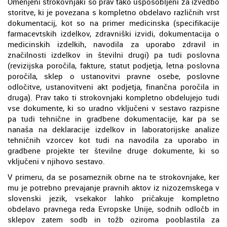
Omenjeni strokovnjaki so prav tako usposobljeni za izvedbo
storitve, ki je povezana s kompletno obdelavo različnih vrst
dokumentacij, kot so na primer medicinska (specifikacije
farmacevtskih izdelkov, zdravniški izvidi, dokumentacija o
medicinskih izdelkih, navodila za uporabo zdravil in
značilnosti izdelkov in številni drugi) pa tudi poslovna
(revizijska poročila, fakture, statut podjetja, letna poslovna
poročila, sklep o ustanovitvi pravne osebe, poslovne
odločitve, ustanovitveni akt podjetja, finančna poročila in
druga). Prav tako ti strokovnjaki kompletno obdelujejo tudi
vse dokumente, ki so uradno vključeni v sestavo razpisne
pa tudi tehnične in gradbene dokumentacije, kar pa se
nanaša na deklaracije izdelkov in laboratorijske analize
tehničnih vzorcev kot tudi na navodila za uporabo in
gradbene projekte ter številne druge dokumente, ki so
vključeni v njihovo sestavo.
V primeru, da se posameznik obrne na te strokovnjake, ker
mu je potrebno prevajanje pravnih aktov iz nizozemskega v
slovenski jezik, vsekakor lahko pričakuje kompletno
obdelavo pravnega reda Evropske Unije, sodnih odločb in
sklepov zatem sodb in tožb oziroma pooblastila za