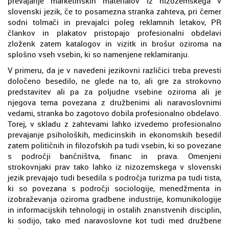
prevajanje marketinških materialov iz nizozemskega v
slovenski jezik, če to posamezna stranka zahteva, pri čemer
sodni tolmači in prevajalci poleg reklamnih letakov, PR
člankov in plakatov pristopajo profesionalni obdelavi
zloženk zatem katalogov in vizitk in brošur oziroma na
splošno vseh vsebin, ki so namenjene reklamiranju.
V primeru, da je v navedeni jezikovni različici treba prevesti
določeno besedilo, ne glede na to, ali gre za strokovno
predstavitev ali pa za poljudne vsebine oziroma ali je
njegova tema povezana z družbenimi ali naravoslovnimi
vedami, stranka bo zagotovo dobila profesionalno obdelavo.
Torej, v skladu z zahtevami lahko izvedemo profesionalno
prevajanje psiholoških, medicinskih in ekonomskih besedil
zatem političnih in filozofskih pa tudi vsebin, ki so povezane
s področji bančništva, financ in prava. Omenjeni
strokovnjaki prav tako lahko iz nizozemskega v slovenski
jezik prevajajo tudi besedila s področja turizma pa tudi tista,
ki so povezana s področji sociologije, menedžmenta in
izobraževanja oziroma gradbene industrije, komunikologije
in informacijskih tehnologij in ostalih znanstvenih disciplin,
ki sodijo, tako med naravoslovne kot tudi med družbene