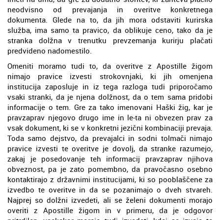
neodvisno od prevajanja in overitve konkretnega
dokumenta. Glede na to, da jih mora odstaviti kurirska
služba, ima samo ta pravico, da oblikuje ceno, tako da je
stranka dolžna v trenutku prevzemanja kurirju plačati
predvideno nadomestilo.
Omeniti moramo tudi to, da overitve z Apostille žigom
nimajo pravice izvesti strokovnjaki, ki jih omenjena
institucija zaposluje in iz tega razloga tudi priporočamo
vsaki stranki, da je njena dolžnost, da o tem sama pridobi
informacije o tem. Gre za tako imenovani Haški žig, kar je
pravzaprav njegovo drugo ime in le-ta ni obvezen prav za
vsak dokument, ki se v konkretni jezični kombinaciji prevaja.
Toda samo dejstvo, da prevajalci in sodni tolmači nimajo
pravice izvesti te overitve je dovolj, da stranke razumejo,
zakaj je posedovanje teh informacij pravzaprav njihova
obveznost, pa je zato pomembno, da pravočasno osebno
kontaktirajo z državnimi institucijami, ki so pooblaščene za
izvedbo te overitve in da se pozanimajo o dveh stvareh.
Najprej so dolžni izvedeti, ali se želeni dokumenti morajo
overiti z Apostille žigom in v primeru, da je odgovor