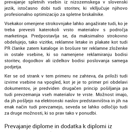
prevajanje spletnih vsebin iz nizozemskega v slovenski
jezik, istočasno dobi tudi storitev, ki vklljučuje njihovo
profesionalno optimizacijo za spletne brskalnike.
Vsekakor omenjene strokovnjake lahko angažirate tudi, ko je
treba prevesti katerokoli vrsto materialov s področja
marketinga. Predpostavlja se, da maksimalno strokovno
obdelujejo, tako vizitke, reklamne letake in plakate kot tudi
PR članke zatem kataloge in brošure ter reklamne zloženke
in ostale vsebine, ki so namenjene reklamiranju bodisi
storitev, dogodkov ali izdelkov bodisi poslovanja samega
podjetja.
Ker se od strank v tem primeru ne zahteva, da priloži tudi
izvirne vsebine na vpogled, kot je je to primer pri obdelavi
dokumentov, je predviden drugačen princip pošiljanja pa
tudi prevzemanja vseh materialov te vrste. Možnost imajo,
da jih pošljejo na elektronski naslov predstavništva in jih na
enak način tudi prevzamejo, seveda se lahko odločijo tudi
za druge možnosti, ki so prav tako v ponudbi.
Prevajanje diplome in dodatka k diplomi iz