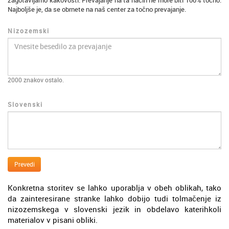
zagotavljamo kakovosti. Prevajanje na ta način ne more biti 100% točno.
Najboljše je, da se obrnete na naš center za točno prevajanje.
Nizozemski
2000
znakov ostalo.
Slovenski
Prevedi
Konkretna storitev se lahko uporablja v obeh oblikah, tako
da zainteresirane stranke lahko dobijo tudi tolmačenje iz
nizozemskega v slovenski jezik in obdelavo katerihkoli
materialov v pisani obliki.