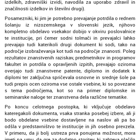
izdelkih, zdravniški izvidi, navodila za uporabo zdravil in
značilnosti izdelkov in številni drugi).
Posamezniki, ki jim je potrebno prevajanje potrdila o rednem
šolanju iz nizozemskega v slovenski jezik, njihovo
kompletno obdelavo vsekakor dobijo v okviru poslovalnice
te institucije, pri čemer sodni tolmači in prevajalci lahko
prevajajo tudi katerikoli drugi dokument ki sodi, tako na
področje izobraževanja kot tudi na področje znanosti. Poleg
rezultatov znanstvenih raziskav, predmetnikov in programov
fakultet in potrdila o opravljenih izpitih, prevajajo oziroma
overjajo tudi znanstvene patente, diplomo in dodatek k
diplomi ter zaključna spričevala osnovne in srednje šole pa
tudi prepis ocen oziroma vse ostale vsebine, ki so povezane
s tema področjema, kot so na primer diplomske in
seminarske naloge ter znanstvena dela različne tematike.
Po koncu celotnega postopka, ki vključuje obdelavo
kateregakoli dokumenta, vsaka stranka posebej izbere, ali ji
bodo obdelane vsebine dostavljene na naslov ali pa bo
odšla v predstavništvo te institucije in jih osebno prevzela.
V primeru, da ji bolj ustreza prva ponujena možnost, mora
imeti na umu, da gre za dodatno storitev, ki zahteva plačilo