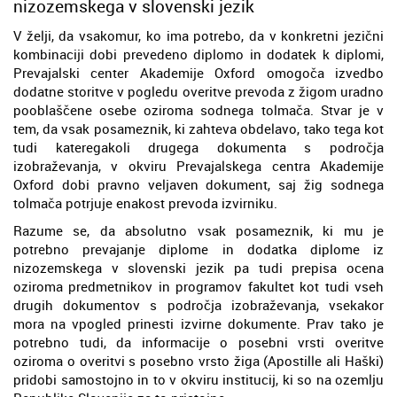
nizozemskega v slovenski jezik
V želji, da vsakomur, ko ima potrebo, da v konkretni jezični
kombinaciji dobi prevedeno diplomo in dodatek k diplomi,
Prevajalski center Akademije Oxford omogoča izvedbo
dodatne storitve v pogledu overitve prevoda z žigom uradno
pooblaščene osebe oziroma sodnega tolmača. Stvar je v
tem, da vsak posameznik, ki zahteva obdelavo, tako tega kot
tudi kateregakoli drugega dokumenta s področja
izobraževanja, v okviru Prevajalskega centra Akademije
Oxford dobi pravno veljaven dokument, saj žig sodnega
tolmača potrjuje enakost prevoda izvirniku.
Razume se, da absolutno vsak posameznik, ki mu je
potrebno prevajanje diplome in dodatka diplome iz
nizozemskega v slovenski jezik pa tudi prepisa ocena
oziroma predmetnikov in programov fakultet kot tudi vseh
drugih dokumentov s področja izobraževanja, vsekakor
mora na vpogled prinesti izvirne dokumente. Prav tako je
potrebno tudi, da informacije o posebni vrsti overitve
oziroma o overitvi s posebno vrsto žiga (Apostille ali Haški)
pridobi samostojno in to v okviru institucij, ki so na ozemlju