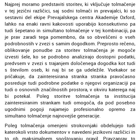
Najprej moramo predstaviti storitev, ki vključuje tolmačenje
v tej jezični različici, saj sodni tolmači in prevajalci, ki so
sestavni del ekipe Prevajalskega centra Akademije Oxford,
lahko na enaki ravni kakovosti uporabijo konsekutivno pa
tudi šepetano in simultano tolmačenje v tej kombinaciji, pa
je prav zaradi tega pomembno, da so obveščeni o vseh
podrobnostih v zvezi s samim dogodkom. Preprosto rečeno,
oblikovanje ponudbe za storitev tolmačenja je mogoče
izvesti šele, ko se podrobno analizirajo dostopni podatki,
predvsem v zvezi s trajanjem določenega dogodka kot tudi
s številom oseb, ki naj bi se ga udeležile. Vsekakor se
pričakuje, da zainteresirana stranka stranka pravočasno
posreduje tudi podrobne podatke o njegovi organizaciji pa
tudi o osnovnih značilnostih prostora, v okviru katerega naj
bi potekal. Poleg storitve tolmačenja ta institucija
zainteresiranim strankam tudi omogoča, da pod posebno
ugodnimi pogoji najamejo profesionalno opremo za
simultano tolmačenje najnovejše generacije.
Poleg tolmačenja omenjeni strokovnjaki obdelujejo tudi
katerokoli vrsto dokumentov v navedeni jezikovni različici in
to ob maksimalnem spoštovanju pravil. Pravzaprav to