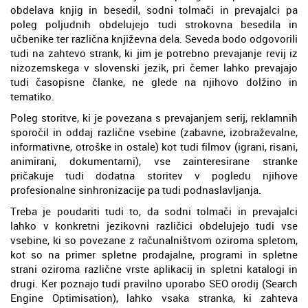
obdelava knjig in besedil, sodni tolmači in prevajalci pa
poleg poljudnih obdelujejo tudi strokovna besedila in
učbenike ter različna književna dela. Seveda bodo odgovorili
tudi na zahtevo strank, ki jim je potrebno prevajanje revij iz
nizozemskega v slovenski jezik, pri čemer lahko prevajajo
tudi časopisne članke, ne glede na njihovo dolžino in
tematiko.
Poleg storitve, ki je povezana s prevajanjem serij, reklamnih
sporočil in oddaj različne vsebine (zabavne, izobraževalne,
informativne, otroške in ostale) kot tudi filmov (igrani, risani,
animirani, dokumentarni), vse zainteresirane stranke
pričakuje tudi dodatna storitev v pogledu njihove
profesionalne sinhronizacije pa tudi podnaslavljanja.
Treba je poudariti tudi to, da sodni tolmači in prevajalci
lahko v konkretni jezikovni različici obdelujejo tudi vse
vsebine, ki so povezane z računalništvom oziroma spletom,
kot so na primer spletne prodajalne, programi in spletne
strani oziroma različne vrste aplikacij in spletni katalogi in
drugi. Ker poznajo tudi pravilno uporabo SEO orodij (Search
Engine Optimisation), lahko vsaka stranka, ki zahteva