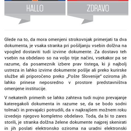
Glede na to, da mora omenjeni strokovnjak primerjati ta dva
dokumenta, je vsaka stranka pri pošiljanju vsebin dolžna na
vpogled dostaviti tudi izvirne dokumente. Za dostavo teh
vsebin na obdelavo so na voljo trije načini, vsekakor pa se
razume, da posameznik izbere prav tistega, ki ji najbolj
ustreza in lahko izvirne dokumente pošlje ali preko kurirske
službe ali priporočeno preko „Pošte Slovenije“ oziroma jih
lahko prinese neposredno v prostore predstavništva
omenjene institucije.
V nekaterih primerih se lahko zahteva tudi nujno prevajanje
kateregakoli dokumenta in razume se, da se bodo sodni
tolmači in prevajalci potrudili, da v najkrajšem možnem roku
izvedejo njegovo kompletno obdelavo. Toda, da bi to zares
storili, je stranka dolžna želene dokumente najprej skenirati
in jih poslati elektronsko oziroma na uradni elektronski