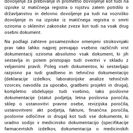
dovoljenje za prebivanje in prometno dovoljenje kot tudi na
izpiske iz matičnega registra o rojstvu zatem potrdilo o
državljanstvu in delovno dovoljenje pa tudi na vozniško
dovoljenje in na izpiske iz matičnega registra o smrti
oziroma o sklenitvi zakonske zveze kot tudi na vsak drug
osebni dokument.
Na podlagi zahteve posameznikov omenjeni strokovnjaki
prav tako lahko najprej prevajajo vsebino različnih vrst
dokumentacij oziroma absolutno vsak dokument, ki jih
sestavlja in potem pristopajo tudi overitvi v skladu z
veljavnimi pravili. Poleg vseh dokumentov, ki sestavljajo
razpisno pa tudi gradbeno in tehnično dokumentacijo
(deklaracije izdelkov, laboratorijske analize tehničnih
vzorcev, navodila za uporabo, gradbeni projekti in druga),
kompletno obdelujejo tudi vsebino, tako poslovne
dokumentacije (statut podjetja, letna poslovna poročila,
sklep o ustanovitvi pravne osebe, revizijska poročila,
ustanovitveni akt podjetja, fakture, finančna poročila,
poslovne odločitve in druga) kot tudi vse dokumente, ki
uradno sodijo v medicinsko dokumentacijo (specifikacije
farmacevtskih izdelkov, dokumentacija o medicinskih