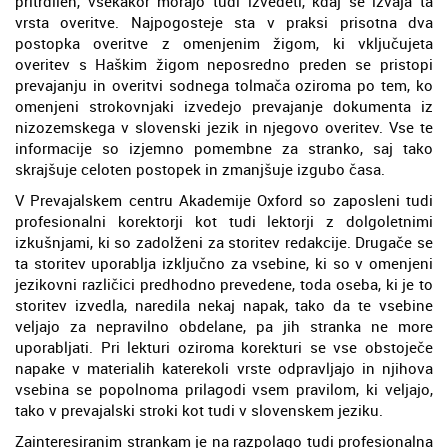
pritrdilen, vsekakor morajo tudi izvedeti, kdaj se izvaja ta
vrsta overitve. Najpogosteje sta v praksi prisotna dva
postopka overitve z omenjenim žigom, ki vključujeta
overitev s Haškim žigom neposredno preden se pristopi
prevajanju in overitvi sodnega tolmača oziroma po tem, ko
omenjeni strokovnjaki izvedejo prevajanje dokumenta iz
nizozemskega v slovenski jezik in njegovo overitev. Vse te
informacije so izjemno pomembne za stranko, saj tako
skrajšuje celoten postopek in zmanjšuje izgubo časa.
V Prevajalskem centru Akademije Oxford so zaposleni tudi
profesionalni korektorji kot tudi lektorji z dolgoletnimi
izkušnjami, ki so zadolženi za storitev redakcije. Drugače se
ta storitev uporablja izključno za vsebine, ki so v omenjeni
jezikovni različici predhodno prevedene, toda oseba, ki je to
storitev izvedla, naredila nekaj napak, tako da te vsebine
veljajo za nepravilno obdelane, pa jih stranka ne more
uporabljati. Pri lekturi oziroma korekturi se vse obstoječe
napake v materialih katerekoli vrste odpravljajo in njihova
vsebina se popolnoma prilagodi vsem pravilom, ki veljajo,
tako v prevajalski stroki kot tudi v slovenskem jeziku.
Zainteresiranim strankam je na razpolago tudi profesionalna