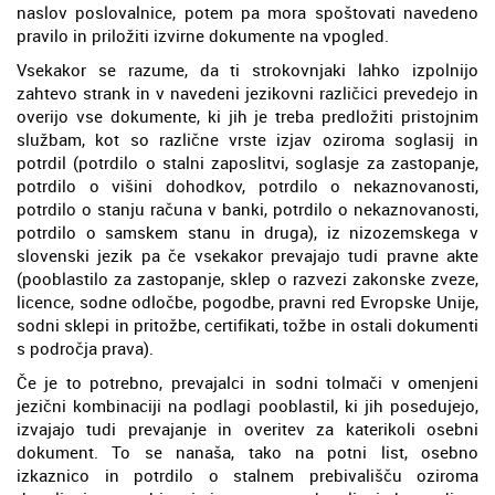
naslov poslovalnice, potem pa mora spoštovati navedeno
pravilo in priložiti izvirne dokumente na vpogled.
Vsekakor se razume, da ti strokovnjaki lahko izpolnijo
zahtevo strank in v navedeni jezikovni različici prevedejo in
overijo vse dokumente, ki jih je treba predložiti pristojnim
službam, kot so različne vrste izjav oziroma soglasij in
potrdil (potrdilo o stalni zaposlitvi, soglasje za zastopanje,
potrdilo o višini dohodkov, potrdilo o nekaznovanosti,
potrdilo o stanju računa v banki, potrdilo o nekaznovanosti,
potrdilo o samskem stanu in druga), iz nizozemskega v
slovenski jezik pa če vsekakor prevajajo tudi pravne akte
(pooblastilo za zastopanje, sklep o razvezi zakonske zveze,
licence, sodne odločbe, pogodbe, pravni red Evropske Unije,
sodni sklepi in pritožbe, certifikati, tožbe in ostali dokumenti
s področja prava).
Če je to potrebno, prevajalci in sodni tolmači v omenjeni
jezični kombinaciji na podlagi pooblastil, ki jih posedujejo,
izvajajo tudi prevajanje in overitev za katerikoli osebni
dokument. To se nanaša, tako na potni list, osebno
izkaznico in potrdilo o stalnem prebivališču oziroma