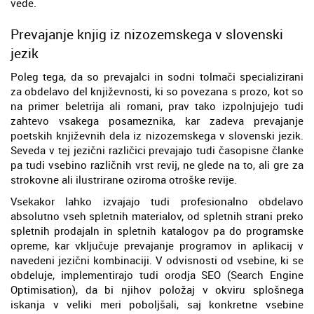
vede.
Prevajanje knjig iz nizozemskega v slovenski
jezik
Poleg tega, da so prevajalci in sodni tolmači specializirani
za obdelavo del književnosti, ki so povezana s prozo, kot so
na primer beletrija ali romani, prav tako izpolnjujejo tudi
zahtevo vsakega posameznika, kar zadeva prevajanje
poetskih književnih dela iz nizozemskega v slovenski jezik.
Seveda v tej jezični različici prevajajo tudi časopisne članke
pa tudi vsebino različnih vrst revij, ne glede na to, ali gre za
strokovne ali ilustrirane oziroma otroške revije.
Vsekakor lahko izvajajo tudi profesionalno obdelavo
absolutno vseh spletnih materialov, od spletnih strani preko
spletnih prodajaln in spletnih katalogov pa do programske
opreme, kar vključuje prevajanje programov in aplikacij v
navedeni jezični kombinaciji. V odvisnosti od vsebine, ki se
obdeluje, implementirajo tudi orodja SEO (Search Engine
Optimisation), da bi njihov položaj v okviru splošnega
iskanja v veliki meri poboljšali, saj konkretne vsebine