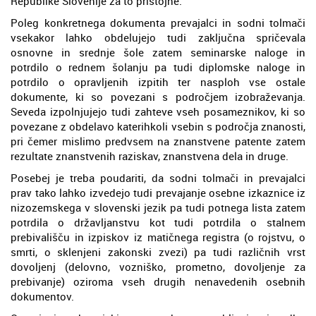
Republike Slovenije za to pristojne.
Poleg konkretnega dokumenta prevajalci in sodni tolmači
vsekakor lahko obdelujejo tudi zaključna spričevala
osnovne in srednje šole zatem seminarske naloge in
potrdilo o rednem šolanju pa tudi diplomske naloge in
potrdilo o opravljenih izpitih ter nasploh vse ostale
dokumente, ki so povezani s področjem izobraževanja.
Seveda izpolnjujejo tudi zahteve vseh posameznikov, ki so
povezane z obdelavo katerihkoli vsebin s področja znanosti,
pri čemer mislimo predvsem na znanstvene patente zatem
rezultate znanstvenih raziskav, znanstvena dela in druge.
Posebej je treba poudariti, da sodni tolmači in prevajalci
prav tako lahko izvedejo tudi prevajanje osebne izkaznice iz
nizozemskega v slovenski jezik pa tudi potnega lista zatem
potrdila o državljanstvu kot tudi potrdila o stalnem
prebivališču in izpiskov iz matičnega registra (o rojstvu, o
smrti, o sklenjeni zakonski zvezi) pa tudi različnih vrst
dovoljenj (delovno, vozniško, prometno, dovoljenje za
prebivanje) oziroma vseh drugih nenavedenih osebnih
dokumentov.