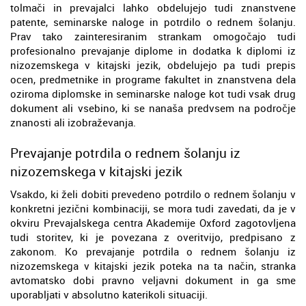
tolmači in prevajalci lahko obdelujejo tudi znanstvene
patente, seminarske naloge in potrdilo o rednem šolanju.
Prav tako zainteresiranim strankam omogočajo tudi
profesionalno prevajanje diplome in dodatka k diplomi iz
nizozemskega v kitajski jezik, obdelujejo pa tudi prepis
ocen, predmetnike in programe fakultet in znanstvena dela
oziroma diplomske in seminarske naloge kot tudi vsak drug
dokument ali vsebino, ki se nanaša predvsem na področje
znanosti ali izobraževanja.
Prevajanje potrdila o rednem šolanju iz
nizozemskega v kitajski jezik
Vsakdo, ki želi dobiti prevedeno potrdilo o rednem šolanju v
konkretni jezični kombinaciji, se mora tudi zavedati, da je v
okviru Prevajalskega centra Akademije Oxford zagotovljena
tudi storitev, ki je povezana z overitvijo, predpisano z
zakonom. Ko prevajanje potrdila o rednem šolanju iz
nizozemskega v kitajski jezik poteka na ta način, stranka
avtomatsko dobi pravno veljavni dokument in ga sme
uporabljati v absolutno katerikoli situaciji.