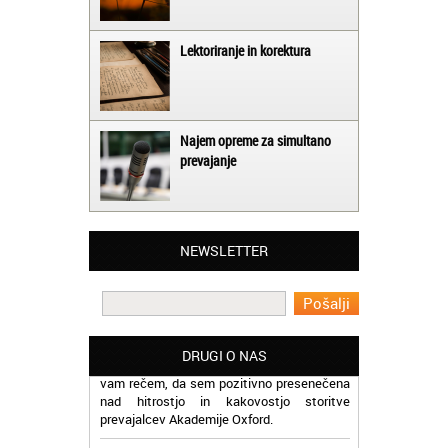
Lektoriranje in korektura
Najem opreme za simultano
prevajanje
Matjaž iz Ajdovščine:
Lahko pohvalim vse zaposlene v Akademiji
Oxford, ker so resnično profesionalni in
prevajalske storitve opravljajo hitro in
NEWSLETTER
učinkoviti.
Martina iz Bleda:
Potrebovala sem prevajanje iz
madžarskega v slovenski jezik in lahko
DRUGI O NAS
vam rečem, da sem pozitivno presenečena
nad hitrostjo in kakovostjo storitve
prevajalcev Akademije Oxford.
Jaka iz Bovca: