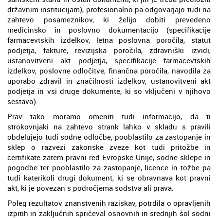
državnim institucijam), profesionalno pa odgovarjajo tudi na
zahtevo posameznikov, ki želijo dobiti prevedeno
medicinsko in poslovno dokumentacijo (specifikacije
farmacevtskih izdelkov, letna poslovna poročila, statut
podjetja, fakture, revizijska poročila, zdravniški izvidi,
ustanovitveni akt podjetja, specifikacije farmacevtskih
izdelkov, poslovne odločitve, finančna poročila, navodila za
uporabo zdravil in značilnosti izdelkov, ustanovitveni akt
podjetja in vsi druge dokumente, ki so vključeni v njihovo
sestavo).
Prav tako moramo omeniti tudi informacijo, da ti
strokovnjaki na zahtevo strank lahko v skladu s pravili
obdelujejo tudi sodne odločbe, pooblastilo za zastopanje in
sklep o razvezi zakonske zveze kot tudi pritožbe in
certifikate zatem pravni red Evropske Unije, sodne sklepe in
pogodbe ter pooblastilo za zastopanje, licence in tožbe pa
tudi katerikoli drugi dokument, ki se obravnava kot pravni
akt, ki je povezan s področjema sodstva ali prava.
Poleg rezultatov znanstvenih raziskav, potrdila o opravljenih
izpitih in zaključnih spričeval osnovnih in srednjih šol sodni