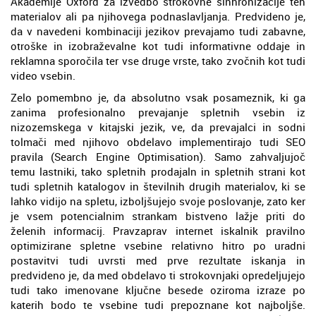
Akademije Oxford za izvedbo strokovne sinhronizacije teh
materialov ali pa njihovega podnaslavljanja. Predvideno je,
da v navedeni kombinaciji jezikov prevajamo tudi zabavne,
otroške in izobraževalne kot tudi informativne oddaje in
reklamna sporočila ter vse druge vrste, tako zvočnih kot tudi
video vsebin.
Zelo pomembno je, da absolutno vsak posameznik, ki ga
zanima profesionalno prevajanje spletnih vsebin iz
nizozemskega v kitajski jezik, ve, da prevajalci in sodni
tolmači med njihovo obdelavo implementirajo tudi SEO
pravila (Search Engine Optimisation). Samo zahvaljujoč
temu lastniki, tako spletnih prodajaln in spletnih strani kot
tudi spletnih katalogov in številnih drugih materialov, ki se
lahko vidijo na spletu, izboljšujejo svoje poslovanje, zato ker
je vsem potencialnim strankam bistveno lažje priti do
želenih informacij. Pravzaprav internet iskalnik pravilno
optimizirane spletne vsebine relativno hitro po uradni
postavitvi tudi uvrsti med prve rezultate iskanja in
predvideno je, da med obdelavo ti strokovnjaki opredeljujejo
tudi tako imenovane ključne besede oziroma izraze po
katerih bodo te vsebine tudi prepoznane kot najboljše.