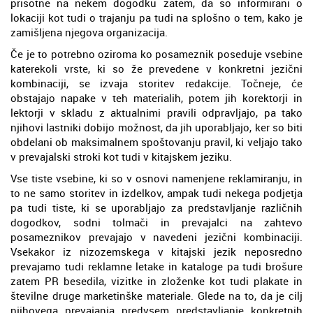
prisotne na nekem dogodku zatem, da so informirani o
lokaciji kot tudi o trajanju pa tudi na splošno o tem, kako je
zamišljena njegova organizacija.
Če je to potrebno oziroma ko posameznik poseduje vsebine
katerekoli vrste, ki so že prevedene v konkretni jezični
kombinaciji, se izvaja storitev redakcije. Točneje, će
obstajajo napake v teh materialih, potem jih korektorji in
lektorji v skladu z aktualnimi pravili odpravljajo, pa tako
njihovi lastniki dobijo možnost, da jih uporabljajo, ker so biti
obdelani ob maksimalnem spoštovanju pravil, ki veljajo tako
v prevajalski stroki kot tudi v kitajskem jeziku.
Vse tiste vsebine, ki so v osnovi namenjene reklamiranju, in
to ne samo storitev in izdelkov, ampak tudi nekega podjetja
pa tudi tiste, ki se uporabljajo za predstavljanje različnih
dogodkov, sodni tolmači in prevajalci na zahtevo
posameznikov prevajajo v navedeni jezični kombinaciji.
Vsekakor iz nizozemskega v kitajski jezik neposredno
prevajamo tudi reklamne letake in kataloge pa tudi brošure
zatem PR besedila, vizitke in zloženke kot tudi plakate in
številne druge marketinške materiale. Glede na to, da je cilj
njihovega prevajanja predvsem predstavljanje konkretnih