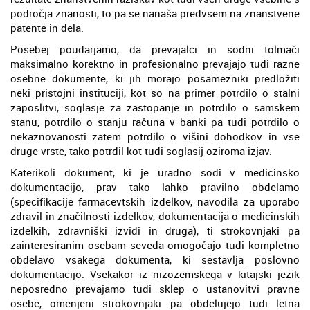
področja znanosti, to pa se nanaša predvsem na znanstvene
patente in dela.
Posebej poudarjamo, da prevajalci in sodni tolmači
maksimalno korektno in profesionalno prevajajo tudi razne
osebne dokumente, ki jih morajo posamezniki predložiti
neki pristojni instituciji, kot so na primer potrdilo o stalni
zaposlitvi, soglasje za zastopanje in potrdilo o samskem
stanu, potrdilo o stanju računa v banki pa tudi potrdilo o
nekaznovanosti zatem potrdilo o višini dohodkov in vse
druge vrste, tako potrdil kot tudi soglasij oziroma izjav.
Katerikoli dokument, ki je uradno sodi v medicinsko
dokumentacijo, prav tako lahko pravilno obdelamo
(specifikacije farmacevtskih izdelkov, navodila za uporabo
zdravil in značilnosti izdelkov, dokumentacija o medicinskih
izdelkih, zdravniški izvidi in druga), ti strokovnjaki pa
zainteresiranim osebam seveda omogočajo tudi kompletno
obdelavo vsakega dokumenta, ki sestavlja poslovno
dokumentacijo. Vsekakor iz nizozemskega v kitajski jezik
neposredno prevajamo tudi sklep o ustanovitvi pravne
osebe, omenjeni strokovnjaki pa obdelujejo tudi letna