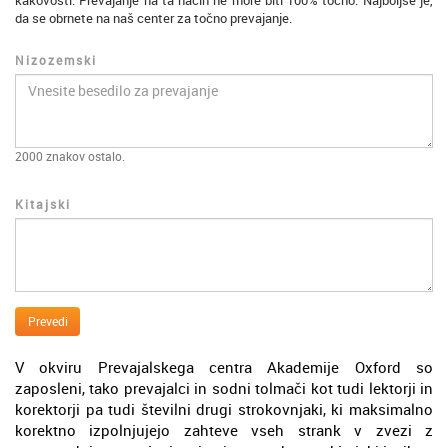
kakovosti. Prevajanje na ta način ne more biti 100% točno. Najboljše je,
da se obrnete na naš center za točno prevajanje.
Nizozemski
2000
znakov ostalo.
Kitajski
Prevedi
V okviru Prevajalskega centra Akademije Oxford so
zaposleni, tako prevajalci in sodni tolmači kot tudi lektorji in
korektorji pa tudi številni drugi strokovnjaki, ki maksimalno
korektno izpolnjujejo zahteve vseh strank v zvezi z