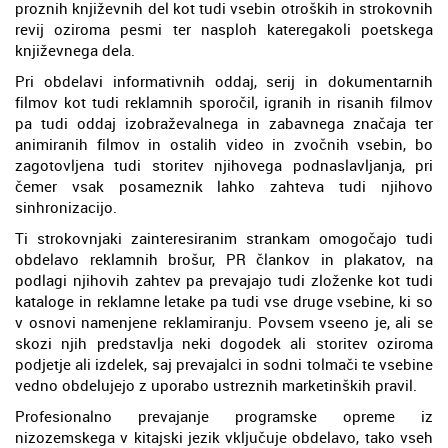
proznih književnih del kot tudi vsebin otroških in strokovnih
revij oziroma pesmi ter nasploh kateregakoli poetskega
književnega dela.
Pri obdelavi informativnih oddaj, serij in dokumentarnih
filmov kot tudi reklamnih sporočil, igranih in risanih filmov
pa tudi oddaj izobraževalnega in zabavnega značaja ter
animiranih filmov in ostalih video in zvočnih vsebin, bo
zagotovljena tudi storitev njihovega podnaslavljanja, pri
čemer vsak posameznik lahko zahteva tudi njihovo
sinhronizacijo.
Ti strokovnjaki zainteresiranim strankam omogočajo tudi
obdelavo reklamnih brošur, PR člankov in plakatov, na
podlagi njihovih zahtev pa prevajajo tudi zloženke kot tudi
kataloge in reklamne letake pa tudi vse druge vsebine, ki so
v osnovi namenjene reklamiranju. Povsem vseeno je, ali se
skozi njih predstavlja neki dogodek ali storitev oziroma
podjetje ali izdelek, saj prevajalci in sodni tolmači te vsebine
vedno obdelujejo z uporabo ustreznih marketinških pravil.
Profesionalno prevajanje programske opreme iz
nizozemskega v kitajski jezik vključuje obdelavo, tako vseh