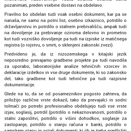
pozanimati, preden vsebine dostavi na obdelavo.
Pravilno bo obdelan tudi vsak osebni dokument, kar pa se
nanaša, ne samo na potni list, osebno izkaznico, potrdilo o
državljanstvu in potrdilo o stalnem prebivališču, ampak tudi
na dovoljenje za prebivanje oziroma delovno in prometno
kot tudi vozniško dovoljenje pa tudi na izpiske iz matičnega
registra (o rojstvu, o smrti, o sklenjeni zakonski zvezi).
Predvideno je, da iz nizozemskega v kitajski jezik
neposredno prevajamo gradbene projekte pa tudi navodila
za uporabo, laboratorijske analize tehničnih vzorcev in
deklaracije izdelkov in vse druge dokumente, ki so zakonsko
del, tako gradbene kot tudi tehnične pa tudi razpisne
dokumentacije.
Glede na to, da se od posameznikov pogosto zahteva, da
priložijo različne vrste dokazil, tako da prevajalci in sodni
tolmači po potrebi profesionalno obdelujejo tudi vse vrste
izjav, soglasij, potrdil (potrdilo o nekaznovanosti, potrdilo o
stalni zaposlitvi, potrdilo o višini dohodkov, soglasje za
zastopanje, potrdilo o stanju računa v banki, potrdilo o
samskem stanu in ostali dokumenti, ki jih je treba predložiti