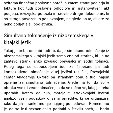
oziroma finančna poslovna poročila zatem statut podjetja in
fakture kot tudi poslovne odločitve in ustanovitveni akt
podjetja, revizijska poročila in številne druge dokumente, ki
so strogo povezani s poslovanjem, ne glede na to, ali gre za
neko podjetje ali podjetnika.
Simultano tolmačenje iz nizozemskega v
kitajski jezik
Takoj je treba omeniti tudi to, da je simultano tolmačenje iz
nizozemskega v kitajski jezik samo ena od storitev, ki jih na
zahtevo strank lahko izvajajo prevajalci in sodni tolmači.
Poleg tega so usposobljeni tudi za šepetano pa tudi
konsekutivno tolmačenje v tej jezični različici, Prevajalski
center Akademije Oxford pa strankam ponuja tudi najem
opreme za simultano tolmačenje. Glede na to, da so v
obtoku vse tri vrste tolmačenj in da se točno ve, kdaj je treba
uporabiti katero od njih, morajo ti strokovnjaki izvesti
analizo vseh podatkov o sami prireditvi, ki se organizira,
tako da jih stranke morajo najprej posredovati. Pomembno
je, da so le-ti seznanjeni s podatki o številu oseb, ki bodo