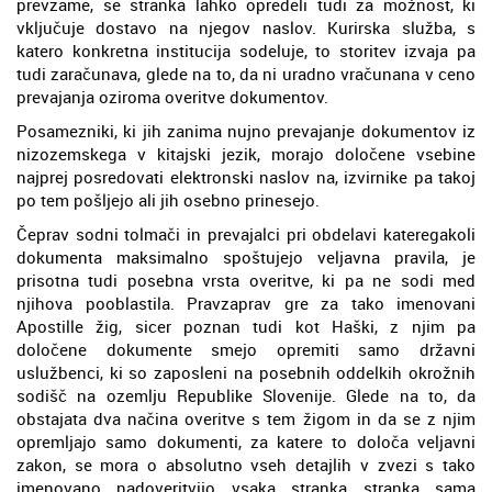
prevzame, se stranka lahko opredeli tudi za možnost, ki
vključuje dostavo na njegov naslov. Kurirska služba, s
katero konkretna institucija sodeluje, to storitev izvaja pa
tudi zaračunava, glede na to, da ni uradno vračunana v ceno
prevajanja oziroma overitve dokumentov.
Posamezniki, ki jih zanima nujno prevajanje dokumentov iz
nizozemskega v kitajski jezik, morajo določene vsebine
najprej posredovati elektronski naslov na, izvirnike pa takoj
po tem pošljejo ali jih osebno prinesejo.
Čeprav sodni tolmači in prevajalci pri obdelavi kateregakoli
dokumenta maksimalno spoštujejo veljavna pravila, je
prisotna tudi posebna vrsta overitve, ki pa ne sodi med
njihova pooblastila. Pravzaprav gre za tako imenovani
Apostille žig, sicer poznan tudi kot Haški, z njim pa
določene dokumente smejo opremiti samo državni
uslužbenci, ki so zaposleni na posebnih oddelkih okrožnih
sodišč na ozemlju Republike Slovenije. Glede na to, da
obstajata dva načina overitve s tem žigom in da se z njim
opremljajo samo dokumenti, za katere to določa veljavni
zakon, se mora o absolutno vseh detajlih v zvezi s tako
imenovano nadoveritvijo vsaka stranka stranka sama