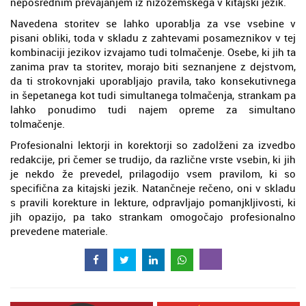
neposrednim prevajanjem iz nizozemskega v kitajski jezik.
Navedena storitev se lahko uporablja za vse vsebine v
pisani obliki, toda v skladu z zahtevami posameznikov v tej
kombinaciji jezikov izvajamo tudi tolmačenje. Osebe, ki jih ta
zanima prav ta storitev, morajo biti seznanjene z dejstvom,
da ti strokovnjaki uporabljajo pravila, tako konsekutivnega
in šepetanega kot tudi simultanega tolmačenja, strankam pa
lahko ponudimo tudi najem opreme za simultano
tolmačenje.
Profesionalni lektorji in korektorji so zadolženi za izvedbo
redakcije, pri čemer se trudijo, da različne vrste vsebin, ki jih
je nekdo že prevedel, prilagodijo vsem pravilom, ki so
specifična za kitajski jezik. Natančneje rečeno, oni v skladu
s pravili korekture in lekture, odpravljajo pomanjkljivosti, ki
jih opazijo, pa tako strankam omogočajo profesionalno
prevedene materiale.