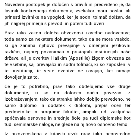
Navedeni postopek je določen s pravili in predvideno je, da
lastnik konkretnega dokumenta, vsekakor mora poslati ali
prinesti izvirnike na vpogled, ker je sodni tolmač dolžan, da
jih najprej primerja s prevodi in potem tudi overi.
Prav tako zakon določa obveznost izvedbe nadoveritve,
toda samo za nekatere dokument, tako da se mora vsakdo,
ki ga zanima njihovo prevajanje v omenjeni jezikovni
različici, najprej pozanimati v pristojnih institucijah naše
države, ali je overitev Haškim (Apostille) žigom obvezna za
te vsebine, saj prevajalci in sodni tolmači, ki so zaposleni v
tej instituciji, te vrste overitve ne izvajajo, ker nimajo
dovoljenja za to.
Če je to potrebno, prav tako obdelujemo vse druge
dokumente, ki so na določen način povezani z
izobraževanjem, tako da stranke lahko dobijo prevedeno, ne
samo diplomo in dodatek k diplomi, prepis ocen ter
predmetnike in programe fakultet, ampak tudi zaključna
spričevala osnovne in srednje šole pa tudi diplomske kot
tudi seminarske naloge, ne glede na njihovo osnovno temo.
Iz nizozemskega v kitajski jezik prav tako neposredno