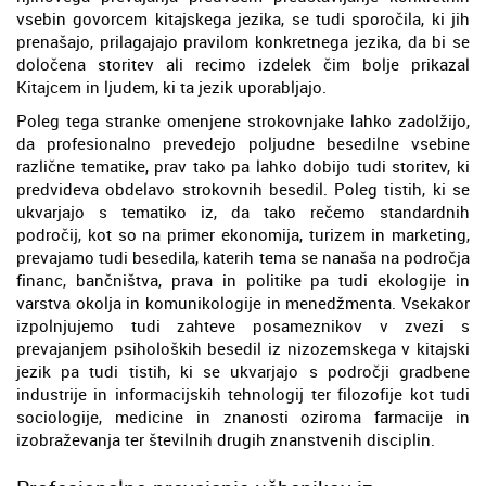
vsebin govorcem kitajskega jezika, se tudi sporočila, ki jih
prenašajo, prilagajajo pravilom konkretnega jezika, da bi se
določena storitev ali recimo izdelek čim bolje prikazal
Kitajcem in ljudem, ki ta jezik uporabljajo.
Poleg tega stranke omenjene strokovnjake lahko zadolžijo,
da profesionalno prevedejo poljudne besedilne vsebine
različne tematike, prav tako pa lahko dobijo tudi storitev, ki
predvideva obdelavo strokovnih besedil. Poleg tistih, ki se
ukvarjajo s tematiko iz, da tako rečemo standardnih
področij, kot so na primer ekonomija, turizem in marketing,
prevajamo tudi besedila, katerih tema se nanaša na področja
financ, bančništva, prava in politike pa tudi ekologije in
varstva okolja in komunikologije in menedžmenta. Vsekakor
izpolnjujemo tudi zahteve posameznikov v zvezi s
prevajanjem psiholoških besedil iz nizozemskega v kitajski
jezik pa tudi tistih, ki se ukvarjajo s področji gradbene
industrije in informacijskih tehnologij ter filozofije kot tudi
sociologije, medicine in znanosti oziroma farmacije in
izobraževanja ter številnih drugih znanstvenih disciplin.