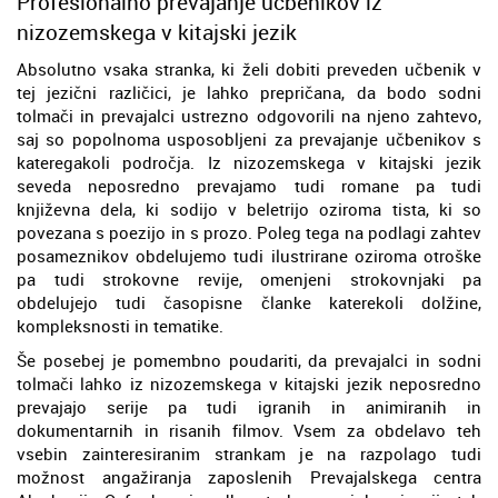
Profesionalno prevajanje učbenikov iz
nizozemskega v kitajski jezik
Absolutno vsaka stranka, ki želi dobiti preveden učbenik v
tej jezični različici, je lahko prepričana, da bodo sodni
tolmači in prevajalci ustrezno odgovorili na njeno zahtevo,
saj so popolnoma usposobljeni za prevajanje učbenikov s
kateregakoli področja. Iz nizozemskega v kitajski jezik
seveda neposredno prevajamo tudi romane pa tudi
književna dela, ki sodijo v beletrijo oziroma tista, ki so
povezana s poezijo in s prozo. Poleg tega na podlagi zahtev
posameznikov obdelujemo tudi ilustrirane oziroma otroške
pa tudi strokovne revije, omenjeni strokovnjaki pa
obdelujejo tudi časopisne članke katerekoli dolžine,
kompleksnosti in tematike.
Še posebej je pomembno poudariti, da prevajalci in sodni
tolmači lahko iz nizozemskega v kitajski jezik neposredno
prevajajo serije pa tudi igranih in animiranih in
dokumentarnih in risanih filmov. Vsem za obdelavo teh
vsebin zainteresiranim strankam je na razpolago tudi
možnost angažiranja zaposlenih Prevajalskega centra