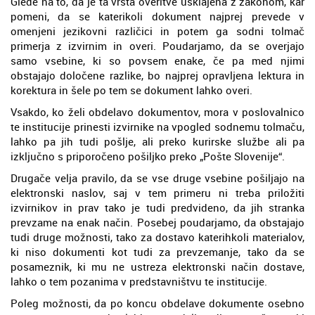
Glede na to, da je ta vrsta overitve usklajena z zakonom, kar
pomeni, da se katerikoli dokument najprej prevede v
omenjeni jezikovni različici in potem ga sodni tolmač
primerja z izvirnim in overi. Poudarjamo, da se overjajo
samo vsebine, ki so povsem enake, če pa med njimi
obstajajo določene razlike, bo najprej opravljena lektura in
korektura in šele po tem se dokument lahko overi.
Vsakdo, ko želi obdelavo dokumentov, mora v poslovalnico
te institucije prinesti izvirnike na vpogled sodnemu tolmaču,
lahko pa jih tudi pošlje, ali preko kurirske službe ali pa
izključno s priporočeno pošiljko preko „Pošte Slovenije“.
Drugače velja pravilo, da se vse druge vsebine pošiljajo na
elektronski naslov, saj v tem primeru ni treba priložiti
izvirnikov in prav tako je tudi predvideno, da jih stranka
prevzame na enak način. Posebej poudarjamo, da obstajajo
tudi druge možnosti, tako za dostavo katerihkoli materialov,
ki niso dokumenti kot tudi za prevzemanje, tako da se
posameznik, ki mu ne ustreza elektronski način dostave,
lahko o tem pozanima v predstavništvu te institucije.
Poleg možnosti, da po koncu obdelave dokumente osebno