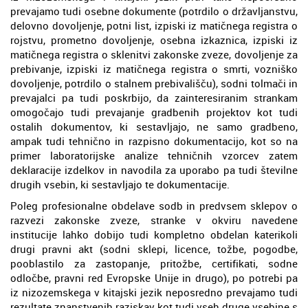
prevajamo tudi osebne dokumente (potrdilo o državljanstvu,
delovno dovoljenje, potni list, izpiski iz matičnega registra o
rojstvu, prometno dovoljenje, osebna izkaznica, izpiski iz
matičnega registra o sklenitvi zakonske zveze, dovoljenje za
prebivanje, izpiski iz matičnega registra o smrti, vozniško
dovoljenje, potrdilo o stalnem prebivališču), sodni tolmači in
prevajalci pa tudi poskrbijo, da zainteresiranim strankam
omogočajo tudi prevajanje gradbenih projektov kot tudi
ostalih dokumentov, ki sestavljajo, ne samo gradbeno,
ampak tudi tehnično in razpisno dokumentacijo, kot so na
primer laboratorijske analize tehničnih vzorcev zatem
deklaracije izdelkov in navodila za uporabo pa tudi številne
drugih vsebin, ki sestavljajo te dokumentacije.
Poleg profesionalne obdelave sodb in predvsem sklepov o
razvezi zakonske zveze, stranke v okviru navedene
institucije lahko dobijo tudi kompletno obdelan katerikoli
drugi pravni akt (sodni sklepi, licence, tožbe, pogodbe,
pooblastilo za zastopanje, pritožbe, certifikati, sodne
odločbe, pravni red Evropske Unije in drugo), po potrebi pa
iz nizozemskega v kitajski jezik neposredno prevajamo tudi
rezultate znanstvenih raziskav kot tudi vseh druge vsebine s