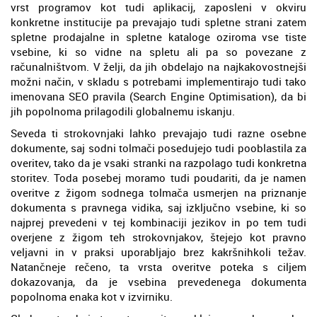
vrst programov kot tudi aplikacij, zaposleni v okviru
konkretne institucije pa prevajajo tudi spletne strani zatem
spletne prodajalne in spletne kataloge oziroma vse tiste
vsebine, ki so vidne na spletu ali pa so povezane z
računalništvom. V želji, da jih obdelajo na najkakovostnejši
možni način, v skladu s potrebami implementirajo tudi tako
imenovana SEO pravila (Search Engine Optimisation), da bi
jih popolnoma prilagodili globalnemu iskanju.
Seveda ti strokovnjaki lahko prevajajo tudi razne osebne
dokumente, saj sodni tolmači posedujejo tudi pooblastila za
overitev, tako da je vsaki stranki na razpolago tudi konkretna
storitev. Toda posebej moramo tudi poudariti, da je namen
overitve z žigom sodnega tolmača usmerjen na priznanje
dokumenta s pravnega vidika, saj izključno vsebine, ki so
najprej prevedeni v tej kombinaciji jezikov in po tem tudi
overjene z žigom teh strokovnjakov, štejejo kot pravno
veljavni in v praksi uporabljajo brez kakršnihkoli težav.
Natančneje rečeno, ta vrsta overitve poteka s ciljem
dokazovanja, da je vsebina prevedenega dokumenta
popolnoma enaka kot v izvirniku.