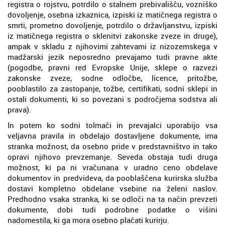
registra o rojstvu, potrdilo o stalnem prebivališču, vozniško
dovoljenje, osebna izkaznica, izpiski iz matičnega registra o
smrti, prometno dovoljenje, potrdilo o državljanstvu, izpiski
iz matičnega registra o sklenitvi zakonske zveze in druge),
ampak v skladu z njihovimi zahtevami iz nizozemskega v
madžarski jezik neposredno prevajamo tudi pravne akte
(pogodbe, pravni red Evropske Unije, sklepe o razvezi
zakonske zveze, sodne odločbe, licence, pritožbe,
pooblastilo za zastopanje, tožbe, certifikati, sodni sklepi in
ostali dokumenti, ki so povezani s področjema sodstva ali
prava).
In potem ko sodni tolmači in prevajalci uporabijo vsa
veljavna pravila in obdelajo dostavljene dokumente, ima
stranka možnost, da osebno pride v predstavništvo in tako
opravi njihovo prevzemanje. Seveda obstaja tudi druga
možnost, ki pa ni vračunana v uradno ceno obdelave
dokumentov in predvideva, da pooblaščena kurirska služba
dostavi kompletno obdelane vsebine na želeni naslov.
Predhodno vsaka stranka, ki se odloči na ta način prevzeti
dokumente, dobi tudi podrobne podatke o višini
nadomestila, ki ga mora osebno plačati kurirju.