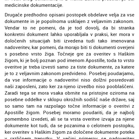
medicinske dokumentacije.
Drugače predhodno opisani postopek obdelave velja za vse
dokumente in je popolnoma usklajen z veljavnim zakonom.
Vendar to ne pomeni, da je tod dovolj, da bi stranka
konkretni dokument lahko uporabljala v praksi, ker mora v
določenih situacijah biti izvedena tudi tako imenovana
nadoveritev, kar pomeni, da morajo biti ti dokumenti overjeni
s posebno vrsto žiga. Točneje gre za overitev s Haškim
žigom, ki je bolj poznan pod imenom Apostille, toda to vrsto
overitve je treba izvesti samo za tiste dokumente, za katere
je to z veljavnim zakonom predvideno. Posebej poudarjamo,
da vse informacije o nadoveritvi niso dolžni posredovati
naši zaposleni, zato ker za njeno izvedbo niso pooblaščeni.
Zaradi tega se mora vsaka obrnite na pristojne oziroma na
posebne oddelke v sklopu okrožnih sodišč naše države, saj
so samo tam na razpolago točne informacije o overitvi z
Apostille žigom. Posebej moramo poudariti, da je najbolj
pomembno izvedeti, ali se ta vrsta overitve izvaja za njene
dokumente kot tudi, da se pozanima o celotnem postopku,
ker overitev s Haškim žigom za določene dokumente poteka
v različnem trenutku. V večini primerov se nadoveritev