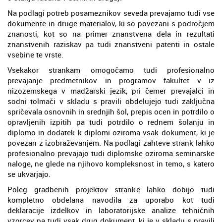
Na podlagi potreb posameznikov seveda prevajamo tudi vse
dokumente in druge materialov, ki so povezani s področjem
znanosti, kot so na primer znanstvena dela in rezultati
znanstvenih raziskav pa tudi znanstveni patenti in ostale
vsebine te vrste.
Vsekakor strankam omogočamo tudi profesionalno
prevajanje predmetnikov in programov fakultet v iz
nizozemskega v madžarski jezik, pri čemer prevajalci in
sodni tolmači v skladu s pravili obdelujejo tudi zaključna
spričevala osnovnih in srednjih šol, prepis ocen in potrdilo o
opravljenih izpitih pa tudi potrdilo o rednem šolanju in
diplomo in dodatek k diplomi oziroma vsak dokument, ki je
povezan z izobraževanjem. Na podlagi zahteve strank lahko
profesionalno prevajajo tudi diplomske oziroma seminarske
naloge, ne glede na njihovo kompleksnost in temo, s katero
se ukvarjajo.
Poleg gradbenih projektov stranke lahko dobijo tudi
kompletno obdelana navodila za uporabo kot tudi
deklaracije izdelkov in laboratorijske analize tehničnih
vzorcev pa tudi vsak drug dokument, ki je v skladu s pravili