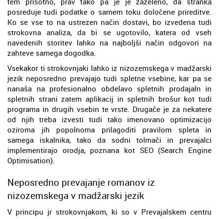
tem prisotno, prav tako pa je je zaželeno, da stranka
posreduje tudi podatke o samem toku določene prireditve.
Ko se vse to na ustrezen način dostavi, bo izvedena tudi
strokovna analiza, da bi se ugotovilo, katera od vseh
navedenih storitev lahko na najboljši način odgovori na
zahteve samega dogodka.
Vsekakor ti strokovnjaki lahko iz nizozemskega v madžarski
jezik neposredno prevajajo tudi spletne vsebine, kar pa se
nanaša na profesionalno obdelavo spletnih prodajaln in
spletnih strani zatem aplikacij in spletnih brošur kot tudi
programa in drugih vsebin te vrste. Drugače je za nekatere
od njih treba izvesti tudi tako imenovano optimizacijo
oziroma jih popolnoma prilagoditi pravilom spleta in
samega iskalnika, tako da sodni tolmači in prevajalci
implementirajo orodja, poznana kot SEO (Search Engine
Optimisation).
Neposredno prevajanje romanov iz
nizozemskega v madžarski jezik
V principu jr strokovnjakom, ki so v Prevajalskem centru