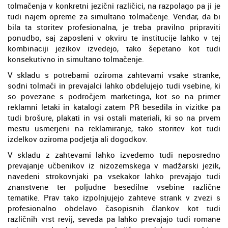
tolmačenja v konkretni jezični različici, na razpolago pa ji je
tudi najem opreme za simultano tolmačenje. Vendar, da bi
bila ta storitev profesionalna, je treba pravilno pripraviti
ponudbo, saj zaposleni v okviru te institucije lahko v tej
kombinaciji jezikov izvedejo, tako šepetano kot tudi
konsekutivno in simultano tolmačenje.
V skladu s potrebami oziroma zahtevami vsake stranke,
sodni tolmači in prevajalci lahko obdelujejo tudi vsebine, ki
so povezane s področjem marketinga, kot so na primer
reklamni letaki in katalogi zatem PR besedila in vizitke pa
tudi brošure, plakati in vsi ostali materiali, ki so na prvem
mestu usmerjeni na reklamiranje, tako storitev kot tudi
izdelkov oziroma podjetja ali dogodkov.
V skladu z zahtevami lahko izvedemo tudi neposredno
prevajanje učbenikov iz nizozemskega v madžarski jezik,
navedeni strokovnjaki pa vsekakor lahko prevajajo tudi
znanstvene ter poljudne besedilne vsebine različne
tematike. Prav tako izpolnjujejo zahteve strank v zvezi s
profesionalno obdelavo časopisnih člankov kot tudi
različnih vrst revij, seveda pa lahko prevajajo tudi romane