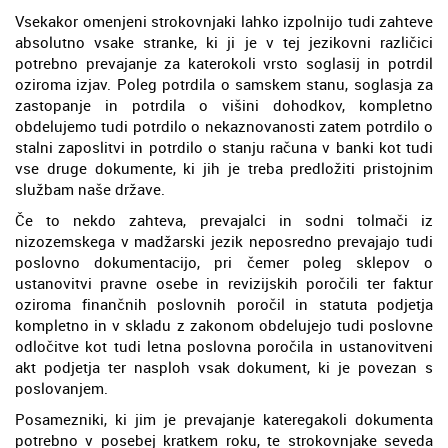
Vsekakor omenjeni strokovnjaki lahko izpolnijo tudi zahteve
absolutno vsake stranke, ki ji je v tej jezikovni različici
potrebno prevajanje za katerokoli vrsto soglasij in potrdil
oziroma izjav. Poleg potrdila o samskem stanu, soglasja za
zastopanje in potrdila o višini dohodkov, kompletno
obdelujemo tudi potrdilo o nekaznovanosti zatem potrdilo o
stalni zaposlitvi in potrdilo o stanju računa v banki kot tudi
vse druge dokumente, ki jih je treba predložiti pristojnim
službam naše države.
Če to nekdo zahteva, prevajalci in sodni tolmači iz
nizozemskega v madžarski jezik neposredno prevajajo tudi
poslovno dokumentacijo, pri čemer poleg sklepov o
ustanovitvi pravne osebe in revizijskih poročili ter faktur
oziroma finančnih poslovnih poročil in statuta podjetja
kompletno in v skladu z zakonom obdelujejo tudi poslovne
odločitve kot tudi letna poslovna poročila in ustanovitveni
akt podjetja ter nasploh vsak dokument, ki je povezan s
poslovanjem.
Posamezniki, ki jim je prevajanje kateregakoli dokumenta
potrebno v posebej kratkem roku, te strokovnjake seveda