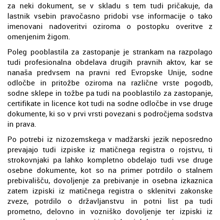
za neki dokument, se v skladu s tem tudi pričakuje, da
lastnik vsebin pravočasno pridobi vse informacije o tako
imenovani nadoveritvi oziroma o postopku overitve z
omenjenim žigom.
Poleg pooblastila za zastopanje je strankam na razpolago
tudi profesionalna obdelava drugih pravnih aktov, kar se
nanaša predvsem na pravni red Evropske Unije, sodne
odločbe in pritožbe oziroma na različne vrste pogodb,
sodne sklepe in tožbe pa tudi na pooblastilo za zastopanje,
certifikate in licence kot tudi na sodne odločbe in vse druge
dokumente, ki so v prvi vrsti povezani s področjema sodstva
in prava.
Po potrebi iz nizozemskega v madžarski jezik neposredno
prevajajo tudi izpiske iz matičnega registra o rojstvu, ti
strokovnjaki pa lahko kompletno obdelajo tudi vse druge
osebne dokumente, kot so na primer potrdilo o stalnem
prebivališču, dovoljenje za prebivanje in osebna izkaznica
zatem izpiski iz matičnega registra o sklenitvi zakonske
zveze, potrdilo o državljanstvu in potni list pa tudi
prometno, delovno in vozniško dovoljenje ter izpiski iz