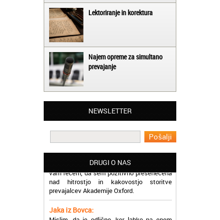
Lektoriranje in korektura
Najem opreme za simultano
prevajanje
Matjaž iz Ajdovščine:
Lahko pohvalim vse zaposlene v Akademiji
Oxford, ker so resnično profesionalni in
prevajalske storitve opravljajo hitro in
učinkoviti.
NEWSLETTER
Martina iz Bleda:
Potrebovala sem prevajanje iz
madžarskega v slovenski jezik in lahko
vam rečem, da sem pozitivno presenečena
DRUGI O NAS
nad hitrostjo in kakovostjo storitve
prevajalcev Akademije Oxford.
Jaka iz Bovca:
Mislim, da je odlično, ker lahko na enem
mestu najdem prevajalske storitve za
različne jezike, tako da se ne morem