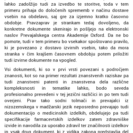
lahko zadolžijo tudi za izvedbo te storitve, toda v tem
primeru prihaja do določenih sprememb v načinu dostave
vsebin na obdelavo, saj gre za izjemno kratko časovno
obdobje. Pravzaprav je strankam tedaj dovoljeno, da
konkretne dokumente skenirajo in pošljejo na elektronski
naslov Prevajalskega centra Akademije Oxford. Da ne bo
pomote, tudi v tem primeru bo vsekakor spoštovano pravilo,
ki je povezano z dostavo izvirnih vsebin, tako da mora
stranka v čim krajšem časovnem obdobju potem priložiti
tudi izvirne dokumente na vpogled.
Vsi dokumenti, ki so v prvi vrsti povezani s področjem
znanosti, kot so na primer rezultati znanstvenih raziskav pa
tudi znanstveni patenti in znanstvena dela različne
kompleksnosti in tematike lahko, bodo seveda
profesionalno prevedeni v tej jezični različici in po tem tudi
overjeni. Prav tako sodni tolmači in prevajalci iz
nizozemskega v madžarski jezik neposredno prevajajo tudi
dokumentacijo o medicinskih izdelkih, obdelujejo pa tudi
specifikacije farmacevtskih izdelkov zatem zdravniške
izvide in navodila za uporabo zdravil ter značilnosti izdelkov
in vsak drug dokument, ki z vidika zakona predstavlja del