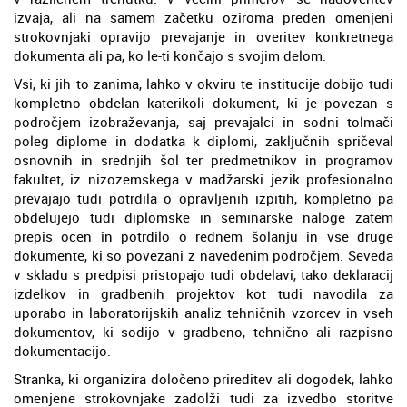
izvaja, ali na samem začetku oziroma preden omenjeni
strokovnjaki opravijo prevajanje in overitev konkretnega
dokumenta ali pa, ko le-ti končajo s svojim delom.
Vsi, ki jih to zanima, lahko v okviru te institucije dobijo tudi
kompletno obdelan katerikoli dokument, ki je povezan s
področjem izobraževanja, saj prevajalci in sodni tolmači
poleg diplome in dodatka k diplomi, zaključnih spričeval
osnovnih in srednjih šol ter predmetnikov in programov
fakultet, iz nizozemskega v madžarski jezik profesionalno
prevajajo tudi potrdila o opravljenih izpitih, kompletno pa
obdelujejo tudi diplomske in seminarske naloge zatem
prepis ocen in potrdilo o rednem šolanju in vse druge
dokumente, ki so povezani z navedenim področjem. Seveda
v skladu s predpisi pristopajo tudi obdelavi, tako deklaracij
izdelkov in gradbenih projektov kot tudi navodila za
uporabo in laboratorijskih analiz tehničnih vzorcev in vseh
dokumentov, ki sodijo v gradbeno, tehnično ali razpisno
dokumentacijo.
Stranka, ki organizira določeno prireditev ali dogodek, lahko
omenjene strokovnjake zadolži tudi za izvedbo storitve