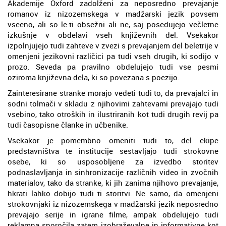
Akademije Oxford zadolženi za neposredno prevajanje
romanov iz nizozemskega v madžarski jezik povsem
vseeno, ali so le-ti obsežni ali ne, saj posedujejo večletne
izkušnje v obdelavi vseh književnih del. Vsekakor
izpolnjujejo tudi zahteve v zvezi s prevajanjem del beletrije v
omenjeni jezikovni različici pa tudi vseh drugih, ki sodijo v
prozo. Seveda pa pravilno obdelujejo tudi vse pesmi
oziroma književna dela, ki so povezana s poezijo.
Zainteresirane stranke morajo vedeti tudi to, da prevajalci in
sodni tolmači v skladu z njihovimi zahtevami prevajajo tudi
vsebino, tako otroških in ilustriranih kot tudi drugih revij pa
tudi časopisne članke in učbenike.
Vsekakor je pomembno omeniti tudi to, del ekipe
predstavništva te institucije sestavljajo tudi strokovne
osebe, ki so usposobljene za izvedbo storitev
podnaslavljanja in sinhronizacije različnih video in zvočnih
materialov, tako da stranke, ki jih zanima njihovo prevajanje,
hkrati lahko dobijo tudi ti storitvi. Ne samo, da omenjeni
strokovnjaki iz nizozemskega v madžarski jezik neposredno
prevajajo serije in igrane filme, ampak obdelujejo tudi
reklamna sporočila zatem izobraževalne in informativne kot