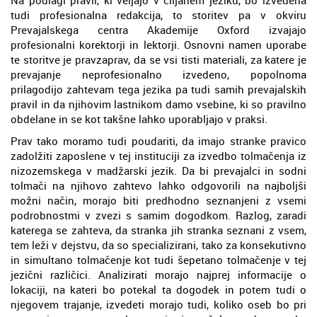
tudi profesionalna redakcija, to storitev pa v okviru
Prevajalskega centra Akademije Oxford izvajajo
profesionalni korektorji in lektorji. Osnovni namen uporabe
te storitve je pravzaprav, da se vsi tisti materiali, za katere je
prevajanje neprofesionalno izvedeno, popolnoma
prilagodijo zahtevam tega jezika pa tudi samih prevajalskih
pravil in da njihovim lastnikom damo vsebine, ki so pravilno
obdelane in se kot takšne lahko uporabljajo v praksi.
Prav tako moramo tudi poudariti, da imajo stranke pravico
zadolžiti zaposlene v tej instituciji za izvedbo tolmačenja iz
nizozemskega v madžarski jezik. Da bi prevajalci in sodni
tolmači na njihovo zahtevo lahko odgovorili na najboljši
možni način, morajo biti predhodno seznanjeni z vsemi
podrobnostmi v zvezi s samim dogodkom. Razlog, zaradi
katerega se zahteva, da stranka jih stranka seznani z vsem,
tem leži v dejstvu, da so specializirani, tako za konsekutivno
in simultano tolmačenje kot tudi šepetano tolmačenje v tej
jezični različici. Analizirati morajo najprej informacije o
lokaciji, na kateri bo potekal ta dogodek in potem tudi o
njegovem trajanje, izvedeti morajo tudi, koliko oseb bo pri