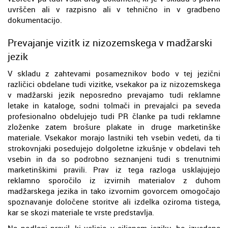
uvrščen ali v razpisno ali v tehnično in v gradbeno
dokumentacijo.
Prevajanje vizitk iz nizozemskega v madžarski
jezik
V skladu z zahtevami posameznikov bodo v tej jezični
različici obdelane tudi vizitke, vsekakor pa iz nizozemskega
v madžarski jezik neposredno prevajamo tudi reklamne
letake in kataloge, sodni tolmači in prevajalci pa seveda
profesionalno obdelujejo tudi PR članke pa tudi reklamne
zloženke zatem brošure plakate in druge marketinške
materiale. Vsekakor morajo lastniki teh vsebin vedeti, da ti
strokovnjaki posedujejo dolgoletne izkušnje v obdelavi teh
vsebin in da so podrobno seznanjeni tudi s trenutnimi
marketinškimi pravili. Prav iz tega razloga usklajujejo
reklamno sporočilo iz izvirnih materialov z duhom
madžarskega jezika in tako izvornim govorcem omogočajo
spoznavanje določene storitve ali izdelka oziroma tistega,
kar se skozi materiale te vrste predstavlja.
Na podlagi pravil, ki veljajo v ciljanem jeziku, bo izvedena