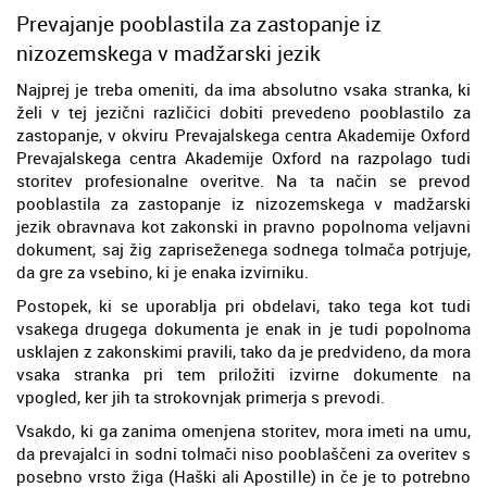
Prevajanje pooblastila za zastopanje iz
nizozemskega v madžarski jezik
Najprej je treba omeniti, da ima absolutno vsaka stranka, ki
želi v tej jezični različici dobiti prevedeno pooblastilo za
zastopanje, v okviru Prevajalskega centra Akademije Oxford
Prevajalskega centra Akademije Oxford na razpolago tudi
storitev profesionalne overitve. Na ta način se prevod
pooblastila za zastopanje iz nizozemskega v madžarski
jezik obravnava kot zakonski in pravno popolnoma veljavni
dokument, saj žig zapriseženega sodnega tolmača potrjuje,
da gre za vsebino, ki je enaka izvirniku.
Postopek, ki se uporablja pri obdelavi, tako tega kot tudi
vsakega drugega dokumenta je enak in je tudi popolnoma
usklajen z zakonskimi pravili, tako da je predvideno, da mora
vsaka stranka pri tem priložiti izvirne dokumente na
vpogled, ker jih ta strokovnjak primerja s prevodi.
Vsakdo, ki ga zanima omenjena storitev, mora imeti na umu,
da prevajalci in sodni tolmači niso pooblaščeni za overitev s
posebno vrsto žiga (Haški ali Apostille) in če je to potrebno