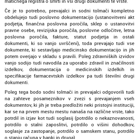
matičnega registra o smrti in vsi drugi dokumenti te vrste.
Če je to potrebno, prevajalci in sodni tolmači kompletno
obdelujejo tudi poslovno dokumentacijo (ustanovitveni akt
podjetja, finančna poslovna poročila, sklep o ustanovitvi
pravne osebe, revizijska poročila, poslovne odločitve, letna
poslovna poročila, fakture, statut podjetja in ostali
dokumenti, ki so vanjo uvrščeni), toda prevajajo tudi vse
dokumente, ki sestavljajo medicinsko dokumentacijo in jih
potem overjajo v skladu s pravili. Poleg zdravniških izvidov
vanjo sodijo tudi navodila za uporabo zdravil in značilnosti
izdelkov, dokumentacija o medicinskih izdelkih in
specifikacije farmacevtskih izdelkov pa tudi številni drugi
dokumenti.
Poleg tega bodo sodni tolmači in prevajalci odgovorili tudi
na zahteve posameznikov v zvezi s prevajanjem vseh
dokumentov, ki jih je treba predložiti neki pristojni instituciji,
kar se na prvem mestu mestu nanaša na različne vrste, tako
potrdil in izjav kot tudi soglasij (potrdilo o nekaznovanosti,
potrdilo o stalni zaposlitvi, potrdilo o višini dohodkov,
soglasje za zastopanje, potrdilo o samskem stanu, potrdilo
o stanju računa v banki in druga).