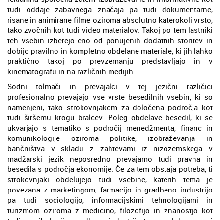
tudi oddaje zabavnega značaja pa tudi dokumentarne,
risane in animirane filme oziroma absolutno katerokoli vrsto,
tako zvočnih kot tudi video materialov. Takoj po tem lastniki
teh vsebin izberejo eno od ponujenih dodatnih storitev in
dobijo pravilno in kompletno obdelane materiale, ki jih lahko
praktično takoj po prevzemanju predstavljajo in v
kinematografu in na različnih medijih.
Sodni tolmači in prevajalci v tej jezični različici
profesionalno prevajajo vse vrste besedilnih vsebin, ki so
namenjeni, tako strokovnjakom za določena področja kot
tudi širšemu krogu bralcev. Poleg obdelave besedil, ki se
ukvarjajo s tematiko s področij menedžmenta, financ in
komunikologije oziroma politike, izobraževanja in
bančništva v skladu z zahtevami iz nizozemskega v
madžarski jezik neposredno prevajamo tudi pravna in
besedila s področja ekonomije. Če za tem obstaja potreba, ti
strokovnjaki obdelujejo tudi vsebine, katerih tema je
povezana z marketingom, farmacijo in gradbeno industrijo
pa tudi sociologijo, informacijskimi tehnologijami in
turizmom oziroma z medicino, filozofijo in znanostjo kot