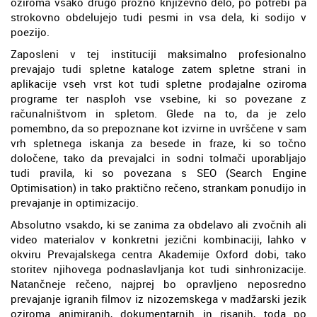
oziroma vsako drugo prozno književno delo, po potrebi pa
strokovno obdelujejo tudi pesmi in vsa dela, ki sodijo v
poezijo.
Zaposleni v tej instituciji maksimalno profesionalno
prevajajo tudi spletne kataloge zatem spletne strani in
aplikacije vseh vrst kot tudi spletne prodajalne oziroma
programe ter nasploh vse vsebine, ki so povezane z
računalništvom in spletom. Glede na to, da je zelo
pomembno, da so prepoznane kot izvirne in uvrščene v sam
vrh spletnega iskanja za besede in fraze, ki so točno
določene, tako da prevajalci in sodni tolmači uporabljajo
tudi pravila, ki so povezana s SEO (Search Engine
Optimisation) in tako praktično rečeno, strankam ponudijo in
prevajanje in optimizacijo.
Absolutno vsakdo, ki se zanima za obdelavo ali zvočnih ali
video materialov v konkretni jezični kombinaciji, lahko v
okviru Prevajalskega centra Akademije Oxford dobi, tako
storitev njihovega podnaslavljanja kot tudi sinhronizacije.
Natančneje rečeno, najprej bo opravljeno neposredno
prevajanje igranih filmov iz nizozemskega v madžarski jezik
oziroma animiranih, dokumentarnih in risanih, toda po