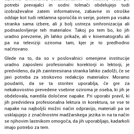
potrebi prevajalci in sodni tolmači obdelujejo tudi
izobraževalne zatem informativne, zabavne in otroške
oddaje kot tudi reklamna sporočila in serije, potem pa vsaka
stranka sama izbere, ali ji bolj ustreza sinhronizacija ali
podnaslovljenje teh materialov. Takoj po tem bo, ko jih
uradno prevzeme, jih lahko prikaže, ali v kinematografu ali
pa na televiziji oziroma tam, kjer je to predhodno
načrtovano.
Glede na to, da so v poslovalnici omenjene institucije
uradno zaposleni profesionalni korektorji in lektorji, je
predvideno, da jih zainteresirana stranka lahko zadolži, če se
javi potreba za strokovno redakcijo materialov. Moramo
poudariti, da se ta storitev uporablja, če gre za
nekakovostno prevedene vsebine oziroma je oseba, ki jih je
obdelovala, naredila določene napake. Pri uporabi pravil, ki
jih predvideva profesionalna lektura in korektura, se vse te
napake na najboljši možni način odpravijo, materiali pa se
usklajujejo z značilnostmi madžarskega jezika in na ta način
se njihovim lastnikom omogoča, da jih uporabljajo, kadarkoli
imajo potrebo za tem.