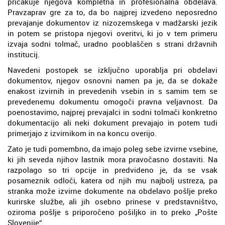
pričakuje njegova kompletna in profesionalna obdelava.
Pravzaprav gre za to, da bo najprej izvedeno neposredno
prevajanje dokumentov iz nizozemskega v madžarski jezik
in potem se pristopa njegovi overitvi, ki jo v tem primeru
izvaja sodni tolmač, uradno pooblaščen s strani državnih
institucij.
Navedeni postopek se izključno uporablja pri obdelavi
dokumentov, njegov osnovni namen pa je, da se dokaže
enakost izvirnih in prevedenih vsebin in s samim tem se
prevedenemu dokumentu omogoči pravna veljavnost. Da
poenostavimo, najprej prevajalci in sodni tolmači konkretno
dokumentacijo ali neki dokument prevajajo in potem tudi
primerjajo z izvirnikom in na koncu overijo.
Zato je tudi pomembno, da imajo poleg sebe izvirne vsebine,
ki jih seveda njihov lastnik mora pravočasno dostaviti. Na
razpolago so tri opcije in predvideno je, da se vsak
posameznik odloči, katera od njih mu najbolj ustreza, pa
stranka može izvirne dokumente na obdelavo pošlje preko
kurirske službe, ali jih osebno prinese v predstavništvo,
oziroma pošlje s priporočeno pošiljko in to preko „Pošte
Slovenije“.