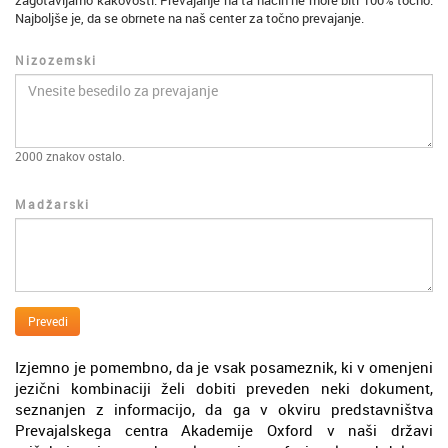
zagotavljamo kakovosti. Prevajanje na ta način ne more biti 100% točno.
Najboljše je, da se obrnete na naš center za točno prevajanje.
Nizozemski
2000
znakov ostalo.
Madžarski
Prevedi
Izjemno je pomembno, da je vsak posameznik, ki v omenjeni
jezični kombinaciji želi dobiti preveden neki dokument,
seznanjen z informacijo, da ga v okviru predstavništva
Prevajalskega centra Akademije Oxford v naši državi