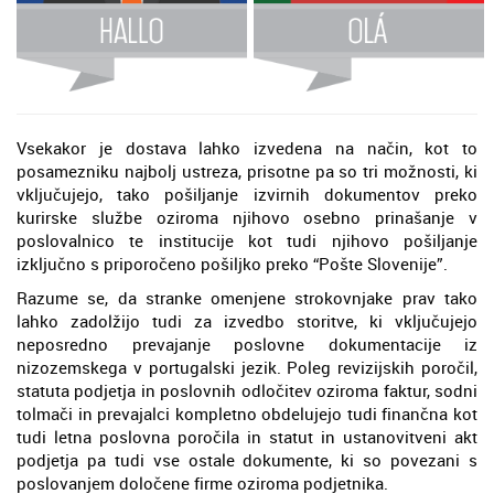
Vsekakor je dostava lahko izvedena na način, kot to
posamezniku najbolj ustreza, prisotne pa so tri možnosti, ki
vključujejo, tako pošiljanje izvirnih dokumentov preko
kurirske službe oziroma njihovo osebno prinašanje v
poslovalnico te institucije kot tudi njihovo pošiljanje
izključno s priporočeno pošiljko preko “Pošte Slovenije”.
Razume se, da stranke omenjene strokovnjake prav tako
lahko zadolžijo tudi za izvedbo storitve, ki vključujejo
neposredno prevajanje poslovne dokumentacije iz
nizozemskega v portugalski jezik. Poleg revizijskih poročil,
statuta podjetja in poslovnih odločitev oziroma faktur, sodni
tolmači in prevajalci kompletno obdelujejo tudi finančna kot
tudi letna poslovna poročila in statut in ustanovitveni akt
podjetja pa tudi vse ostale dokumente, ki so povezani s
poslovanjem določene firme oziroma podjetnika.