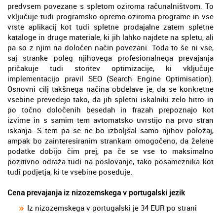
predvsem povezane s spletom oziroma računalništvom. To
vključuje tudi programsko opremo oziroma programe in vse
vrste aplikacij kot tudi spletne prodajalne zatem spletne
kataloge in druge materiale, ki jih lahko najdete na spletu, ali
pa so z njim na določen način povezani. Toda to še ni vse,
saj stranke poleg njihovega profesionalnega prevajanja
pričakuje tudi storitev optimizacije, ki vključuje
implementacijo pravil SEO (Search Engine Optimisation).
Osnovni cilj takšnega načina obdelave je, da se konkretne
vsebine prevedejo tako, da jih spletni iskalniki zelo hitro in
po točno določenih besedah in frazah prepoznajo kot
izvirne in s samim tem avtomatsko uvrstijo na prvo stran
iskanja. S tem pa se ne bo izboljšal samo njihov položaj,
ampak bo zainteresiranim strankam omogočeno, da želene
podatke dobijo čim prej, pa če se vse to maksimalno
pozitivno odraža tudi na poslovanje, tako posameznika kot
tudi podjetja, ki te vsebine poseduje.
Cena prevajanja iz nizozemskega v portugalski jezik
Iz nizozemskega v portugalski je 34 EUR po strani