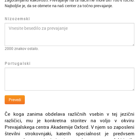
zagotavljamo kakovosti. Prevajanje na ta način ne more biti 100% točno.
Najboljše je, da se obrnete na naš center za točno prevajanje.
Nizozemski
2000
znakov ostalo.
Portugalski
Prevedi
Če koga zanima obdelava različnih vsebin v tej jezični
različici, mu je konkretna storitev na voljo v okviru
Prevajalskega centra Akademije Oxford. V njem so zaposleni
številni strokovnjaki, katerih specialnost je predvsem