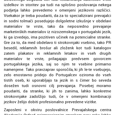
izdelkov in storitev pa tudi na splošno poslovanja nekega
podjetja lahko prevedemo v omenjeni jezikovni različici.
Vsekakor je treba poudariti, da za to specializirani prevajalci
in sodni tolmači posedujejo dolgoletne izkušnje v obdelavi
materialov te vrste, tako da neposredno prevajanje
marketinških materialov iz nizozemskega v portugalski jezik,
ki ga izvedejo, ima pozitiven učinek na potencialne stranke.
Gre za to, da med obdelavo ti strokovnjaki vsebino, tako PR
besedil, reklamnih brošur ali zloženk kot tudi katalogov
zatem plakatov in reklamnih letakov in vseh drugih
materialov te vrste, prilagajajo predvsem govorcem
portugalskega jezika, saj so njim te vsebine primarno
namenjene. Tako pravzaprav sporočila, ki jih le-te vsebujejo,
zelo enostavno pridejo do Portugalcev oziroma do vseh
tistih oseb, ki uporabljajo ta jezik in s čimer bo seveda
dosežen tudi osnovni cilj prevajanja. Posebej moramo
poudariti, da stranke, ki jih to zanima, lahko konkretne
strokovnjake zadolžijo tudi, če v omenjeni kombinaciji
jezikov želijo dobiti profesionalno prevedene vizitke.
Zaposleni v okviru poslovalnice Prevajalskega centra
Akademije Oxford zainteresiranim strankam prav tako lahko