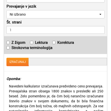
Prevajanje v jezik
Ni izbrano
Št. strani
Z žigom
Lektura
Korektura
Strokovna terminologija
IZRAČUNAJ
Opomba:
Navedeni kalkulator izračunava predvideno ceno prevajanja.
Prevajalska stran obsega 1800 znakov s presledki ali 250
besed. Zelo pomembno je, da čim bolj natančno izračunate
število znakov v svojem dokumentu, da bi bila finančna
konstrukcija čim bolj točna, ob majhnih odstopanjih. Za vse
natančnejše informacije kontaktirajte z našim