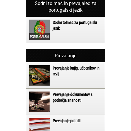
Sodni tolmač in prevajalec za
portugalski jezik
Sodni tolmač za portugalski
jezik
Prevajanje
Prevajanje knjig, učbenikov in
revij
Prevajanje dokumentov s
področja znanosti
Prevajanje potrdil