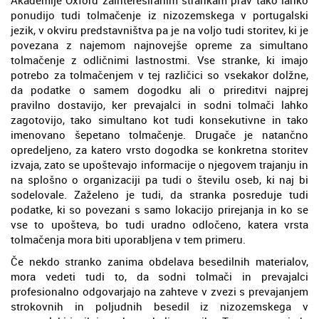
ponudijo tudi tolmačenje iz nizozemskega v portugalski
jezik, v okviru predstavništva pa je na voljo tudi storitev, ki je
povezana z najemom najnovejše opreme za simultano
tolmačenje z odličnimi lastnostmi. Vse stranke, ki imajo
potrebo za tolmačenjem v tej različici so vsekakor dolžne,
da podatke o samem dogodku ali o prireditvi najprej
pravilno dostavijo, ker prevajalci in sodni tolmači lahko
zagotovijo, tako simultano kot tudi konsekutivne in tako
imenovano šepetano tolmačenje. Drugače je natančno
opredeljeno, za katero vrsto dogodka se konkretna storitev
izvaja, zato se upoštevajo informacije o njegovem trajanju in
na splošno o organizaciji pa tudi o številu oseb, ki naj bi
sodelovale. Zaželeno je tudi, da stranka posreduje tudi
podatke, ki so povezani s samo lokacijo prirejanja in ko se
vse to upošteva, bo tudi uradno odločeno, katera vrsta
tolmačenja mora biti uporabljena v tem primeru.
Če nekdo stranko zanima obdelava besedilnih materialov,
mora vedeti tudi to, da sodni tolmači in prevajalci
profesionalno odgovarjajo na zahteve v zvezi s prevajanjem
strokovnih in poljudnih besedil iz nizozemskega v