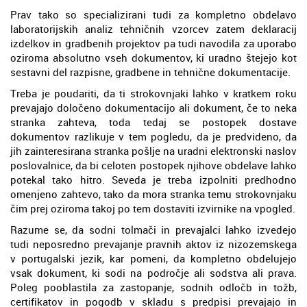
Prav tako so specializirani tudi za kompletno obdelavo
laboratorijskih analiz tehničnih vzorcev zatem deklaracij
izdelkov in gradbenih projektov pa tudi navodila za uporabo
oziroma absolutno vseh dokumentov, ki uradno štejejo kot
sestavni del razpisne, gradbene in tehnične dokumentacije.
Treba je poudariti, da ti strokovnjaki lahko v kratkem roku
prevajajo določeno dokumentacijo ali dokument, če to neka
stranka zahteva, toda tedaj se postopek dostave
dokumentov razlikuje v tem pogledu, da je predvideno, da
jih zainteresirana stranka pošlje na uradni elektronski naslov
poslovalnice, da bi celoten postopek njihove obdelave lahko
potekal tako hitro. Seveda je treba izpolniti predhodno
omenjeno zahtevo, tako da mora stranka temu strokovnjaku
čim prej oziroma takoj po tem dostaviti izvirnike na vpogled.
Razume se, da sodni tolmači in prevajalci lahko izvedejo
tudi neposredno prevajanje pravnih aktov iz nizozemskega
v portugalski jezik, kar pomeni, da kompletno obdelujejo
vsak dokument, ki sodi na področje ali sodstva ali prava.
Poleg pooblastila za zastopanje, sodnih odločb in tožb,
certifikatov in pogodb v skladu s predpisi prevajajo in