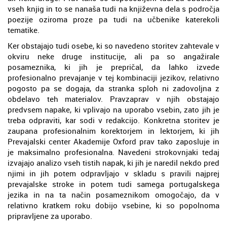
vseh knjig in to se nanaša tudi na književna dela s področja
poezije oziroma proze pa tudi na učbenike katerekoli
tematike.
Ker obstajajo tudi osebe, ki so navedeno storitev zahtevale v
okviru neke druge institucije, ali pa so angažirale
posameznika, ki jih je prepričal, da lahko izvede
profesionalno prevajanje v tej kombinaciji jezikov, relativno
pogosto pa se dogaja, da stranka sploh ni zadovoljna z
obdelavo teh materialov. Pravzaprav v njih obstajajo
predvsem napake, ki vplivajo na uporabo vsebin, zato jih je
treba odpraviti, kar sodi v redakcijo. Konkretna storitev je
zaupana profesionalnim korektorjem in lektorjem, ki jih
Prevajalski center Akademije Oxford prav tako zaposluje in
je maksimalno profesionalna. Navedeni strokovnjaki tedaj
izvajajo analizo vseh tistih napak, ki jih je naredil nekdo pred
njimi in jih potem odpravljajo v skladu s pravili najprej
prevajalske stroke in potem tudi samega portugalskega
jezika in na ta način posameznikom omogočajo, da v
relativno kratkem roku dobijo vsebine, ki so popolnoma
pripravljene za uporabo.