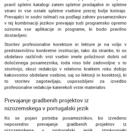
pravil spletni katalogi zatem spletne prodajalne in spletne
strani in vse ostale spletne vsebine precej bolje kotirajo.
Prevajalci in sodni tolmači na podlagi zahtev posameznikov
v tej kombinaciji jezikov prevajajo tudi programsko opremo
oziroma vse aplikacije in programe, ki bodo pravilno
dostavljeni.
Storitev profesionalne korekture in lekture je na voljo v
predstavništvu konkretne institucije, tako da stranke, ki so
obdelavo različnih vrst vsebin imele priložnost dobiti od
določenega posameznika, toda niso bile zadovoljne s to
storitvijo, skozi redakcijo v relativno kratkem roku dobijo
kakovostno obdelane vsebine, saj so lektorji in korektorji, ki
to storitev zagotavljajo, usposobljeni za izvedbo
profesionalne redakcije katerekoli vrste materialov.
Prevajanje gradbenih projektov iz
nizozemskega v portugalski jezik
Ko se pojavi potreba posameznikov, bo izvedeno
neposredno prevajanje gradbenih projektov iz
nizozemskega v portugalski jezik, strokovnjaki