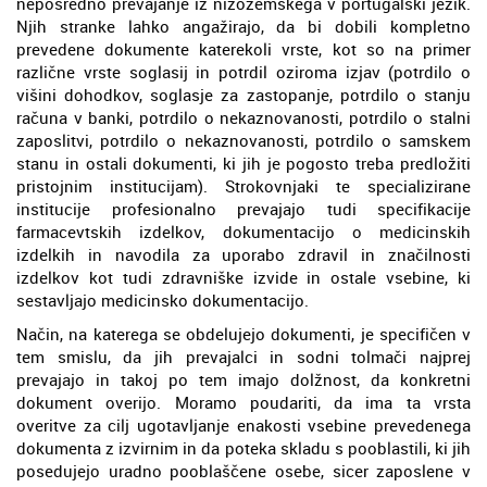
neposredno prevajanje iz nizozemskega v portugalski jezik.
Njih stranke lahko angažirajo, da bi dobili kompletno
prevedene dokumente katerekoli vrste, kot so na primer
različne vrste soglasij in potrdil oziroma izjav (potrdilo o
višini dohodkov, soglasje za zastopanje, potrdilo o stanju
računa v banki, potrdilo o nekaznovanosti, potrdilo o stalni
zaposlitvi, potrdilo o nekaznovanosti, potrdilo o samskem
stanu in ostali dokumenti, ki jih je pogosto treba predložiti
pristojnim institucijam). Strokovnjaki te specializirane
institucije profesionalno prevajajo tudi specifikacije
farmacevtskih izdelkov, dokumentacijo o medicinskih
izdelkih in navodila za uporabo zdravil in značilnosti
izdelkov kot tudi zdravniške izvide in ostale vsebine, ki
sestavljajo medicinsko dokumentacijo.
Način, na katerega se obdelujejo dokumenti, je specifičen v
tem smislu, da jih prevajalci in sodni tolmači najprej
prevajajo in takoj po tem imajo dolžnost, da konkretni
dokument overijo. Moramo poudariti, da ima ta vrsta
overitve za cilj ugotavljanje enakosti vsebine prevedenega
dokumenta z izvirnim in da poteka skladu s pooblastili, ki jih
posedujejo uradno pooblaščene osebe, sicer zaposlene v