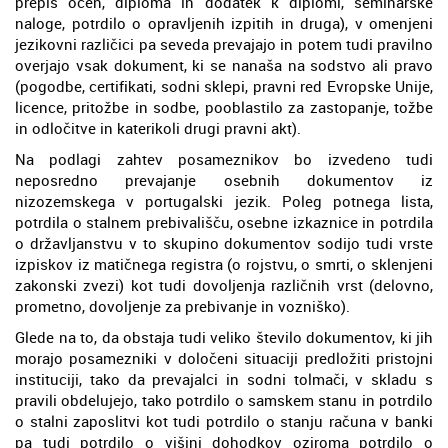
prepis ocen, diploma in dodatek k diplomi, seminarske
naloge, potrdilo o opravljenih izpitih in druga), v omenjeni
jezikovni različici pa seveda prevajajo in potem tudi pravilno
overjajo vsak dokument, ki se nanaša na sodstvo ali pravo
(pogodbe, certifikati, sodni sklepi, pravni red Evropske Unije,
licence, pritožbe in sodbe, pooblastilo za zastopanje, tožbe
in odločitve in katerikoli drugi pravni akt).
Na podlagi zahtev posameznikov bo izvedeno tudi
neposredno prevajanje osebnih dokumentov iz
nizozemskega v portugalski jezik. Poleg potnega lista,
potrdila o stalnem prebivališču, osebne izkaznice in potrdila
o državljanstvu v to skupino dokumentov sodijo tudi vrste
izpiskov iz matičnega registra (o rojstvu, o smrti, o sklenjeni
zakonski zvezi) kot tudi dovoljenja različnih vrst (delovno,
prometno, dovoljenje za prebivanje in vozniško).
Glede na to, da obstaja tudi veliko število dokumentov, ki jih
morajo posamezniki v določeni situaciji predložiti pristojni
instituciji, tako da prevajalci in sodni tolmači, v skladu s
pravili obdelujejo, tako potrdilo o samskem stanu in potrdilo
o stalni zaposlitvi kot tudi potrdilo o stanju računa v banki
pa tudi potrdilo o višini dohodkov oziroma potrdilo o