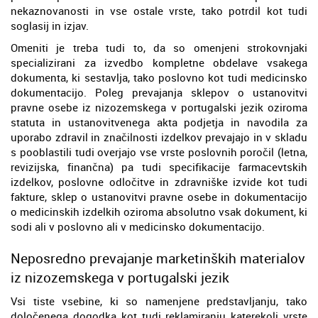
nekaznovanosti in vse ostale vrste, tako potrdil kot tudi
soglasij in izjav.
Omeniti je treba tudi to, da so omenjeni strokovnjaki
specializirani za izvedbo kompletne obdelave vsakega
dokumenta, ki sestavlja, tako poslovno kot tudi medicinsko
dokumentacijo. Poleg prevajanja sklepov o ustanovitvi
pravne osebe iz nizozemskega v portugalski jezik oziroma
statuta in ustanovitvenega akta podjetja in navodila za
uporabo zdravil in značilnosti izdelkov prevajajo in v skladu
s pooblastili tudi overjajo vse vrste poslovnih poročil (letna,
revizijska, finančna) pa tudi specifikacije farmacevtskih
izdelkov, poslovne odločitve in zdravniške izvide kot tudi
fakture, sklep o ustanovitvi pravne osebe in dokumentacijo
o medicinskih izdelkih oziroma absolutno vsak dokument, ki
sodi ali v poslovno ali v medicinsko dokumentacijo.
Neposredno prevajanje marketinških materialov
iz nizozemskega v portugalski jezik
Vsi tiste vsebine, ki so namenjene predstavljanju, tako
določenega dogodka kot tudi reklamiranju katerekoli vrste