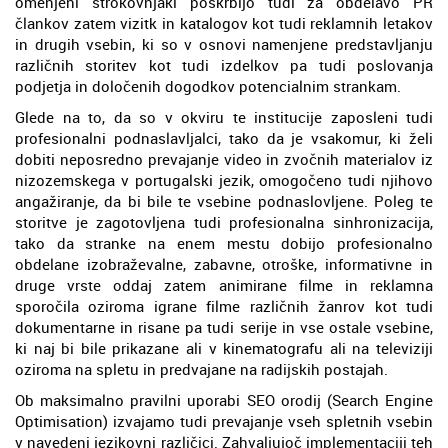
omenjeni strokovnjaki poskrbijo tudi za obdelavo PR
člankov zatem vizitk in katalogov kot tudi reklamnih letakov
in drugih vsebin, ki so v osnovi namenjene predstavljanju
različnih storitev kot tudi izdelkov pa tudi poslovanja
podjetja in določenih dogodkov potencialnim strankam.
Glede na to, da so v okviru te institucije zaposleni tudi
profesionalni podnaslavljalci, tako da je vsakomur, ki želi
dobiti neposredno prevajanje video in zvočnih materialov iz
nizozemskega v portugalski jezik, omogočeno tudi njihovo
angažiranje, da bi bile te vsebine podnaslovljene. Poleg te
storitve je zagotovljena tudi profesionalna sinhronizacija,
tako da stranke na enem mestu dobijo profesionalno
obdelane izobraževalne, zabavne, otroške, informativne in
druge vrste oddaj zatem animirane filme in reklamna
sporočila oziroma igrane filme različnih žanrov kot tudi
dokumentarne in risane pa tudi serije in vse ostale vsebine,
ki naj bi bile prikazane ali v kinematografu ali na televiziji
oziroma na spletu in predvajane na radijskih postajah.
Ob maksimalno pravilni uporabi SEO orodij (Search Engine
Optimisation) izvajamo tudi prevajanje vseh spletnih vsebin
v navedeni jezikovni različici. Zahvaljujoč implementaciji teh