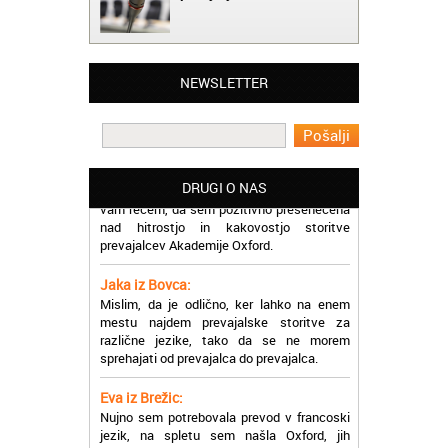
Matjaž iz Ajdovščine:
Lahko pohvalim vse zaposlene v Akademiji
Oxford, ker so resnično profesionalni in
prevajalske storitve opravljajo hitro in
učinkoviti.
NEWSLETTER
Martina iz Bleda:
Potrebovala sem prevajanje iz
madžarskega v slovenski jezik in lahko
vam rečem, da sem pozitivno presenečena
DRUGI O NAS
nad hitrostjo in kakovostjo storitve
prevajalcev Akademije Oxford.
Jaka iz Bovca:
Mislim, da je odlično, ker lahko na enem
mestu najdem prevajalske storitve za
različne jezike, tako da se ne morem
sprehajati od prevajalca do prevajalca.
Eva iz Brežic:
Nujno sem potrebovala prevod v francoski
jezik, na spletu sem našla Oxford, jih
poklicala in v roku nekaj ur sem po
elektronski pošti prejela prevod. Resnično