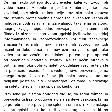
Če ima nekdo potrebo dobiti preveden katerikoli zvočni ali
video material v konkretni jezični kombinaciji, se mora
zavedati, da v okviru te institucije prav tako lahko zahteva
tudi storitev profesionalne sinhronizacije vseh teh vsebin ali
njihovega podnaslavljanja. Zahvaljujoč takšnemu pristopu,
najprej izvajajo neposredno prevajanje serij in animiranih
filmov iz nizozemskega v portugalski jezik oziroma oddaj
informativnega in izobraževalnega kot tudi zabavnega
značaja ter igranih filmov in reklamnih sporočil pa tudi
risanih in dokumentarnih filmov oziroma vseh drugih, tako
video kot tudi zvočnih materialov in potem se pristopa eni
od omenjenih dodatnih storitev. Na ta način stranka v
optimalnem roku dobi kompletno obdelane vsebine te vrste
in praktično rečeno, čim izvede njihovo prevzemanje na
enega razpoložljivih načinov, jih lahko predvaja tudi na
radijskih postajah in v kinematografu oziroma jih prikazuje
na spletu, televiziji in na splošno, kjerkoli želi.
Prav tako pa je treba poudariti tudi to, da sodni tolmači in
prevajalci ustrezno odgovarjajo na zahteve vsakogar, ki mu
je potrebno, tako prevajanje spletnih strani iz nizozemskega
v portugalski jezik kot tudi vseh drugih vsebin, ki so