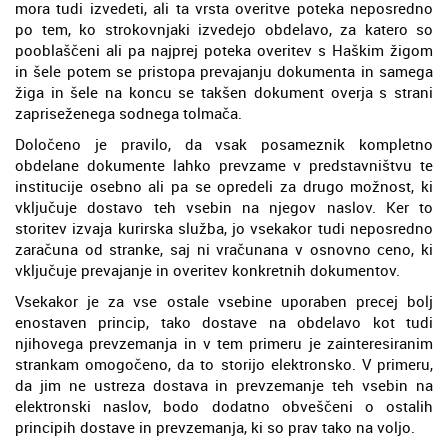
mora tudi izvedeti, ali ta vrsta overitve poteka neposredno
po tem, ko strokovnjaki izvedejo obdelavo, za katero so
pooblaščeni ali pa najprej poteka overitev s Haškim žigom
in šele potem se pristopa prevajanju dokumenta in samega
žiga in šele na koncu se takšen dokument overja s strani
zapriseženega sodnega tolmača.
Določeno je pravilo, da vsak posameznik kompletno
obdelane dokumente lahko prevzame v predstavništvu te
institucije osebno ali pa se opredeli za drugo možnost, ki
vključuje dostavo teh vsebin na njegov naslov. Ker to
storitev izvaja kurirska služba, jo vsekakor tudi neposredno
zaračuna od stranke, saj ni vračunana v osnovno ceno, ki
vključuje prevajanje in overitev konkretnih dokumentov.
Vsekakor je za vse ostale vsebine uporaben precej bolj
enostaven princip, tako dostave na obdelavo kot tudi
njihovega prevzemanja in v tem primeru je zainteresiranim
strankam omogočeno, da to storijo elektronsko. V primeru,
da jim ne ustreza dostava in prevzemanje teh vsebin na
elektronski naslov, bodo dodatno obveščeni o ostalih
principih dostave in prevzemanja, ki so prav tako na voljo.