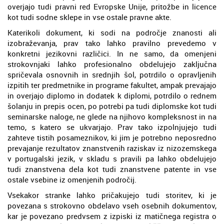
overjajo tudi pravni red Evropske Unije, pritožbe in licence
kot tudi sodne sklepe in vse ostale pravne akte.
Katerikoli dokument, ki sodi na področje znanosti ali
izobraževanja, prav tako lahko pravilno prevedemo v
konkretni jezikovni različici. In ne samo, da omenjeni
strokovnjaki lahko profesionalno obdelujejo zaključna
spričevala osnovnih in srednjih šol, potrdilo o opravljenih
izpitih ter predmetnike in programe fakultet, ampak prevajajo
in overjajo diplomo in dodatek k diplomi, potrdilo o rednem
šolanju in prepis ocen, po potrebi pa tudi diplomske kot tudi
seminarske naloge, ne glede na njihovo kompleksnost in na
temo, s katero se ukvarjajo. Prav tako izpolnjujejo tudi
zahteve tistih posameznikov, ki jim je potrebno neposredno
prevajanje rezultatov znanstvenih raziskav iz nizozemskega
v portugalski jezik, v skladu s pravili pa lahko obdelujejo
tudi znanstvena dela kot tudi znanstvene patente in vse
ostale vsebine iz omenjenih področij.
Vsekakor stranke lahko pričakujejo tudi storitev, ki je
povezana s strokovno obdelavo vseh osebnih dokumentov,
kar je povezano predvsem z izpiski iz matičnega registra o