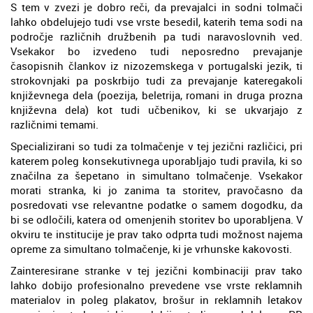
S tem v zvezi je dobro reči, da prevajalci in sodni tolmači
lahko obdelujejo tudi vse vrste besedil, katerih tema sodi na
področje različnih družbenih pa tudi naravoslovnih ved.
Vsekakor bo izvedeno tudi neposredno prevajanje
časopisnih člankov iz nizozemskega v portugalski jezik, ti
strokovnjaki pa poskrbijo tudi za prevajanje kateregakoli
književnega dela (poezija, beletrija, romani in druga prozna
književna dela) kot tudi učbenikov, ki se ukvarjajo z
različnimi temami.
Specializirani so tudi za tolmačenje v tej jezični različici, pri
katerem poleg konsekutivnega uporabljajo tudi pravila, ki so
značilna za šepetano in simultano tolmačenje. Vsekakor
morati stranka, ki jo zanima ta storitev, pravočasno da
posredovati vse relevantne podatke o samem dogodku, da
bi se odločili, katera od omenjenih storitev bo uporabljena. V
okviru te institucije je prav tako odprta tudi možnost najema
opreme za simultano tolmačenje, ki je vrhunske kakovosti.
Zainteresirane stranke v tej jezični kombinaciji prav tako
lahko dobijo profesionalno prevedene vse vrste reklamnih
materialov in poleg plakatov, brošur in reklamnih letakov