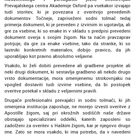
Prevajalskega centra Akademije Oxford pa vsekakor izvajajo
tudi storitev, ki je povezana z overitvijo prevedenih
dokumentov. Točneje, zapriseženi sodni tolmač tedaj
primerja dokument, ki je preveden z izvirnim in ugotavlja, ali
gre za vsebine, ki so enake in v skladu s predpisi prevedeni
dokument overja s svojim žigom. Na ta način pravzaprav
potrjuje, da gre za enake vsebine, tako da stranke, ki so
lastniki konkretnih materialov, dobijo pravico, da jih
uporabljajo kot pravno absolutno veljavne.
Vsakdo, ki želi dobiti prevedene ali gradbene projekte ali
neki drugi dokument, ki sestavlja gradbeno ali nekdo drugo
vrsto dokumentacije, mora omenjenemu strokovnjaku na
vpogled dostaviti tudi izvirne vsebine, da bi postopek
overitve potekal v skladu z veljavnimi pravili.
Drugače profesionalni prevajalci in sodni tolmači, ki jih
omenjena institucija zaposluje, ne morejo izvesti overitve z
Apostille žigom, saj pri okrožnih sodiščih naše države
obstajajo specializirani oddelki, katerih zaposleni so
zadolženi za overitev s Haškim žigom, kar je njegovo drugo
ime. Zato se mora vsakdo, ki ima potrebo, da v navedeni