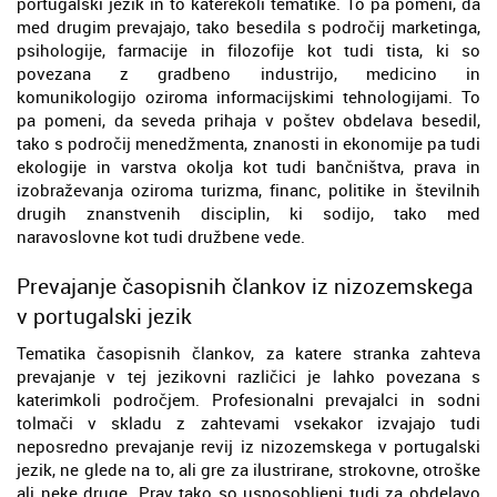
portugalski jezik in to katerekoli tematike. To pa pomeni, da
med drugim prevajajo, tako besedila s področij marketinga,
psihologije, farmacije in filozofije kot tudi tista, ki so
povezana z gradbeno industrijo, medicino in
komunikologijo oziroma informacijskimi tehnologijami. To
pa pomeni, da seveda prihaja v poštev obdelava besedil,
tako s področij menedžmenta, znanosti in ekonomije pa tudi
ekologije in varstva okolja kot tudi bančništva, prava in
izobraževanja oziroma turizma, financ, politike in številnih
drugih znanstvenih disciplin, ki sodijo, tako med
naravoslovne kot tudi družbene vede.
Prevajanje časopisnih člankov iz nizozemskega
v portugalski jezik
Tematika časopisnih člankov, za katere stranka zahteva
prevajanje v tej jezikovni različici je lahko povezana s
katerimkoli področjem. Profesionalni prevajalci in sodni
tolmači v skladu z zahtevami vsekakor izvajajo tudi
neposredno prevajanje revij iz nizozemskega v portugalski
jezik, ne glede na to, ali gre za ilustrirane, strokovne, otroške
ali neke druge. Prav tako so usposobljeni tudi za obdelavo