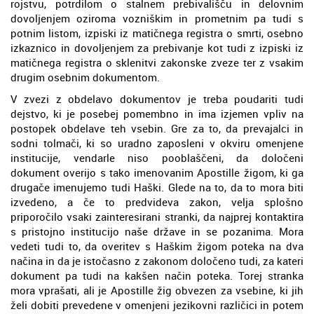
rojstvu, potrdilom o stalnem prebivališču in delovnim
dovoljenjem oziroma vozniškim in prometnim pa tudi s
potnim listom, izpiski iz matičnega registra o smrti, osebno
izkaznico in dovoljenjem za prebivanje kot tudi z izpiski iz
matičnega registra o sklenitvi zakonske zveze ter z vsakim
drugim osebnim dokumentom.
V zvezi z obdelavo dokumentov je treba poudariti tudi
dejstvo, ki je posebej pomembno in ima izjemen vpliv na
postopek obdelave teh vsebin. Gre za to, da prevajalci in
sodni tolmači, ki so uradno zaposleni v okviru omenjene
institucije, vendarle niso pooblaščeni, da določeni
dokument overijo s tako imenovanim Apostille žigom, ki ga
drugače imenujemo tudi Haški. Glede na to, da to mora biti
izvedeno, a če to predvideva zakon, velja splošno
priporočilo vsaki zainteresirani stranki, da najprej kontaktira
s pristojno institucijo naše države in se pozanima. Mora
vedeti tudi to, da overitev s Haškim žigom poteka na dva
načina in da je istočasno z zakonom določeno tudi, za kateri
dokument pa tudi na kakšen način poteka. Torej stranka
mora vprašati, ali je Apostille žig obvezen za vsebine, ki jih
želi dobiti prevedene v omenjeni jezikovni različici in potem