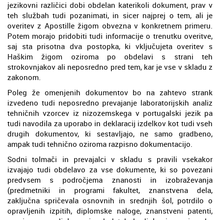
jezikovni različici dobi obdelan katerikoli dokument, prav v
teh službah tudi pozanimati, in sicer najprej o tem, ali je
overitev z Apostille žigom obvezna v konkretnem primeru.
Potem morajo pridobiti tudi informacije o trenutku overitve,
saj sta prisotna dva postopka, ki vključujeta overitev s
Haškim žigom oziroma po obdelavi s strani teh
strokovnjakov ali neposredno pred tem, kar je vse v skladu z
zakonom.
Poleg že omenjenih dokumentov bo na zahtevo strank
izvedeno tudi neposredno prevajanje laboratorijskih analiz
tehničnih vzorcev iz nizozemskega v portugalski jezik pa
tudi navodila za uporabo in deklaracij izdelkov kot tudi vseh
drugih dokumentov, ki sestavljajo, ne samo gradbeno,
ampak tudi tehnično oziroma razpisno dokumentacijo.
Sodni tolmači in prevajalci v skladu s pravili vsekakor
izvajajo tudi obdelavo za vse dokumente, ki so povezani
predvsem s področjema znanosti in izobraževanja
(predmetniki in programi fakultet, znanstvena dela,
zaključna spričevala osnovnih in srednjih šol, potrdilo o
opravljenih izpitih, diplomske naloge, znanstveni patenti,