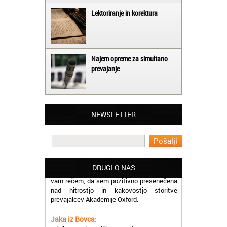
Lektoriranje in korektura
Najem opreme za simultano
prevajanje
Matjaž iz Ajdovščine:
Lahko pohvalim vse zaposlene v Akademiji
Oxford, ker so resnično profesionalni in
prevajalske storitve opravljajo hitro in
NEWSLETTER
učinkoviti.
Martina iz Bleda:
Potrebovala sem prevajanje iz
madžarskega v slovenski jezik in lahko
vam rečem, da sem pozitivno presenečena
DRUGI O NAS
nad hitrostjo in kakovostjo storitve
prevajalcev Akademije Oxford.
Jaka iz Bovca:
Mislim, da je odlično, ker lahko na enem
mestu najdem prevajalske storitve za