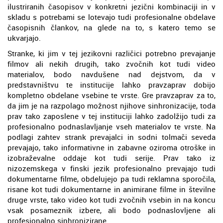
ilustriranih časopisov v konkretni jezični kombinaciji in v
skladu s potrebami se lotevajo tudi profesionalne obdelave
časopisnih člankov, na glede na to, s katero temo se
ukvarjajo.
Stranke, ki jim v tej jezikovni različici potrebno prevajanje
filmov ali nekih drugih, tako zvočnih kot tudi video
materialov, bodo navdušene nad dejstvom, da v
predstavništvu te institucije lahko pravzaprav dobijo
kompletno obdelane vsebine te vrste. Gre pravzaprav za to,
da jim je na razpolago možnost njihove sinhronizacije, toda
prav tako zaposlene v tej instituciji lahko zadolžijo tudi za
profesionalno podnaslavljanje vseh materialov te vrste. Na
podlagi zahtev strank prevajalci in sodni tolmači seveda
prevajajo, tako informativne in zabavne oziroma otroške in
izobraževalne oddaje kot tudi serije. Prav tako iz
nizozemskega v finski jezik profesionalno prevajajo tudi
dokumentarne filme, obdelujejo pa tudi reklamna sporočila,
risane kot tudi dokumentarne in animirane filme in številne
druge vrste, tako video kot tudi zvočnih vsebin in na koncu
vsak posameznik izbere, ali bodo podnaslovljene ali
profesionalno sinhronizirane.