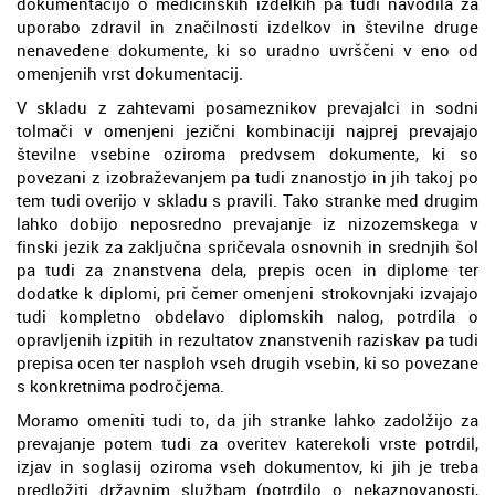
dokumentacijo o medicinskih izdelkih pa tudi navodila za
uporabo zdravil in značilnosti izdelkov in številne druge
nenavedene dokumente, ki so uradno uvrščeni v eno od
omenjenih vrst dokumentacij.
V skladu z zahtevami posameznikov prevajalci in sodni
tolmači v omenjeni jezični kombinaciji najprej prevajajo
številne vsebine oziroma predvsem dokumente, ki so
povezani z izobraževanjem pa tudi znanostjo in jih takoj po
tem tudi overijo v skladu s pravili. Tako stranke med drugim
lahko dobijo neposredno prevajanje iz nizozemskega v
finski jezik za zaključna spričevala osnovnih in srednjih šol
pa tudi za znanstvena dela, prepis ocen in diplome ter
dodatke k diplomi, pri čemer omenjeni strokovnjaki izvajajo
tudi kompletno obdelavo diplomskih nalog, potrdila o
opravljenih izpitih in rezultatov znanstvenih raziskav pa tudi
prepisa ocen ter nasploh vseh drugih vsebin, ki so povezane
s konkretnima področjema.
Moramo omeniti tudi to, da jih stranke lahko zadolžijo za
prevajanje potem tudi za overitev katerekoli vrste potrdil,
izjav in soglasij oziroma vseh dokumentov, ki jih je treba
predložiti državnim službam (potrdilo o nekaznovanosti,