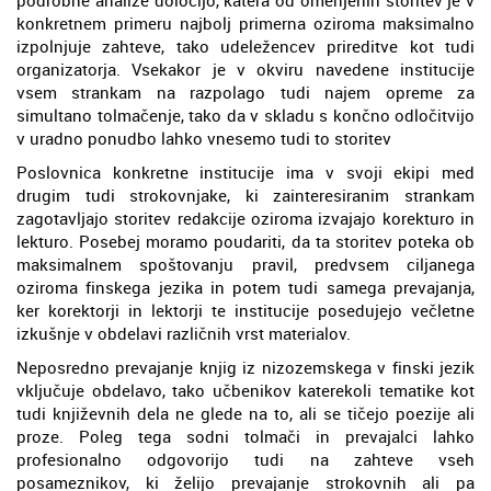
konkretnem primeru najbolj primerna oziroma maksimalno
izpolnjuje zahteve, tako udeležencev prireditve kot tudi
organizatorja. Vsekakor je v okviru navedene institucije
vsem strankam na razpolago tudi najem opreme za
simultano tolmačenje, tako da v skladu s končno odločitvijo
v uradno ponudbo lahko vnesemo tudi to storitev
Poslovnica konkretne institucije ima v svoji ekipi med
drugim tudi strokovnjake, ki zainteresiranim strankam
zagotavljajo storitev redakcije oziroma izvajajo korekturo in
lekturo. Posebej moramo poudariti, da ta storitev poteka ob
maksimalnem spoštovanju pravil, predvsem ciljanega
oziroma finskega jezika in potem tudi samega prevajanja,
ker korektorji in lektorji te institucije posedujejo večletne
izkušnje v obdelavi različnih vrst materialov.
Neposredno prevajanje knjig iz nizozemskega v finski jezik
vključuje obdelavo, tako učbenikov katerekoli tematike kot
tudi književnih dela ne glede na to, ali se tičejo poezije ali
proze. Poleg tega sodni tolmači in prevajalci lahko
profesionalno odgovorijo tudi na zahteve vseh
posameznikov, ki želijo prevajanje strokovnih ali pa