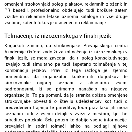
omenjeni strokovnjaki poleg plakatov, reklamnih zloženk in
PR besedil, profesionalno obdelujejo tudi brošure zatem
vizitke in reklamne letake oziroma kataloge in vse druge
vsebine, katerih fokus je usmerjen na reklamiranje.
Tolmačenje iz nizozemskega v finski jezik
Kogarkoli zanima, da strokovnjake Prevajalskega centra
Akademije Oxford zadolži za tolmačenje iz nizozemskega v
finski jezik, se mora zavedati, da ti poleg konsekutivnega
izvajajo tudi simultano pa tudi šepetano tolmačenje v tej
kombinaciji jezikov. Prav iz tega razloga je izjemno
pomembno, da organizator konkretnih dogodkov te
strokovnjake najprej seznani z absolutno vsemi
podrobnostmi, ki se primarno nanašajo na njegovo
organizacijo. To pa pomeni, da je stranka dolžna omenjene
strokovnjake obvestiti o številu udeležencev kot tudi o
predvidenem trajanju te prireditve, toda prav tako jih mora
seznaniti tudi z vsemi detajli v zvezi z mestom, kjer bo
prireditev potekala. Šele potem ko dobijo vse te informacije,
prevajalci in sodni tolmači lahko na podlagi njihove
podrobne analize določijo, katera od omenjenih storitev je v