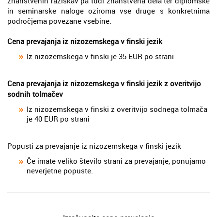
znanstvenih raziskav pa tudi znanstvena dela ter diplomske
in seminarske naloge oziroma vse druge s konkretnima
področjema povezane vsebine.
Cena prevajanja iz nizozemskega v finski jezik
Iz nizozemskega v finski je 35 EUR po strani
Cena prevajanja iz nizozemskega v finski jezik z overitvijo
sodnih tolmačev
Iz nizozemskega v finski z overitvijo sodnega tolmača
je 40 EUR po strani
Popusti za prevajanje iz nizozemskega v finski jezik
Če imate veliko število strani za prevajanje, ponujamo
neverjetne popuste.