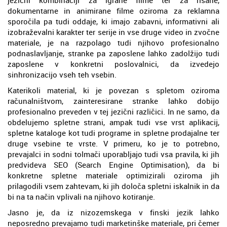
dokumentarne in animirane filme oziroma za reklamna
sporočila pa tudi oddaje, ki imajo zabavni, informativni ali
izobraževalni karakter ter serije in vse druge video in zvočne
materiale, je na razpolago tudi njihovo profesionalno
podnaslavljanje, stranke pa zaposlene lahko zadolžijo tudi
zaposlene v konkretni poslovalnici, da izvedejo
sinhronizacijo vseh teh vsebin.
Katerikoli material, ki je povezan s spletom oziroma
računalništvom, zainteresirane stranke lahko dobijo
profesionalno preveden v tej jezični različici. In ne samo, da
obdelujemo spletne strani, ampak tudi vse vrst aplikacij,
spletne kataloge kot tudi programe in spletne prodajalne ter
druge vsebine te vrste. V primeru, ko je to potrebno,
prevajalci in sodni tolmači uporabljajo tudi vsa pravila, ki jih
predvideva SEO (Search Engine Optimisation), da bi
konkretne spletne materiale optimizirali oziroma jih
prilagodili vsem zahtevam, ki jih določa spletni iskalnik in da
bi na ta način vplivali na njihovo kotiranje.
Jasno je, da iz nizozemskega v finski jezik lahko
neposredno prevajamo tudi marketinške materiale, pri čemer