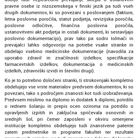
pravne osebe iz nizozemskega v finski jezik pa tudi vseh
drugih dokumentov, ki so povezani s poslovanjem (fakture,
letna poslovna poročila, statut podjetja, revizijska poročila,
poslovne odločitve, finančna poslovna poročila,
ustanovitveni akt podjetja in ostali dokumenti, ki sestavljajo
poslovno dokumentacijo), prav tako pa sodni tolmači in
prevajalci lahko odgovorijo na potrebe vsake stranke in
obdelajo vsebino medicinske dokumentacije (navodila za
uporabo zdravil in značilnosti izdelkov, specifikacije
farmacevtskih izdelkov, dokumentacija o medicinskih
izdelkih, zdravniški izvidi in številni drugi).
Ko je to potrebno določeni stranki, ti strokovnjaki kompletno
obdelujejo vse vrste materialov predvsem dokumentov, ki so
povezani, tako s področjem znanosti kot tudi izobraževanja.
Predvsem mislimo na diplomo in dodatek k diplomi, potrdilo
o rednem šolanju in prepis ocen oziroma na potrdilo o
opravljenih izpitih in zaključna spričevala osnovnih in
srednjih šol, pri čemer zaposleni v okviru omenjene
institucije kompletno obdelujejo tudi znanstvene patente
zatem predmetnike in programe fakultet ter rezultate