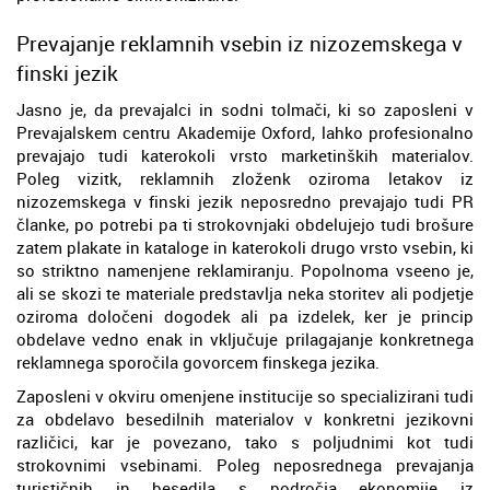
Prevajanje reklamnih vsebin iz nizozemskega v
finski jezik
Jasno je, da prevajalci in sodni tolmači, ki so zaposleni v
Prevajalskem centru Akademije Oxford, lahko profesionalno
prevajajo tudi katerokoli vrsto marketinških materialov.
Poleg vizitk, reklamnih zloženk oziroma letakov iz
nizozemskega v finski jezik neposredno prevajajo tudi PR
članke, po potrebi pa ti strokovnjaki obdelujejo tudi brošure
zatem plakate in kataloge in katerokoli drugo vrsto vsebin, ki
so striktno namenjene reklamiranju. Popolnoma vseeno je,
ali se skozi te materiale predstavlja neka storitev ali podjetje
oziroma določeni dogodek ali pa izdelek, ker je princip
obdelave vedno enak in vključuje prilagajanje konkretnega
reklamnega sporočila govorcem finskega jezika.
Zaposleni v okviru omenjene institucije so specializirani tudi
za obdelavo besedilnih materialov v konkretni jezikovni
različici, kar je povezano, tako s poljudnimi kot tudi
strokovnimi vsebinami. Poleg neposrednega prevajanja
turističnih in besedila s področja ekonomije iz