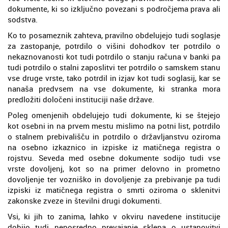
dokumente, ki so izključno povezani s področjema prava ali
sodstva.
Ko to posameznik zahteva, pravilno obdelujejo tudi soglasje
za zastopanje, potrdilo o višini dohodkov ter potrdilo o
nekaznovanosti kot tudi potrdilo o stanju računa v banki pa
tudi potrdilo o stalni zaposlitvi ter potrdilo o samskem stanu
vse druge vrste, tako potrdil in izjav kot tudi soglasij, kar se
nanaša predvsem na vse dokumente, ki stranka mora
predložiti določeni instituciji naše države.
Poleg omenjenih obdelujejo tudi dokumente, ki se štejejo
kot osebni in na prvem mestu mislimo na potni list, potrdilo
o stalnem prebivališču in potrdilo o državljanstvu oziroma
na osebno izkaznico in izpiske iz matičnega registra o
rojstvu. Seveda med osebne dokumente sodijo tudi vse
vrste dovoljenj, kot so na primer delovno in prometno
dovoljenje ter vozniško in dovoljenje za prebivanje pa tudi
izpiski iz matičnega registra o smrti oziroma o sklenitvi
zakonske zveze in številni drugi dokumenti.
Vsi, ki jih to zanima, lahko v okviru navedene institucije
dobijo tudi neposredno prevajanje sklepa o ustanovitvi