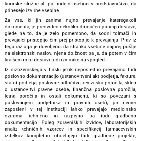
kurirske službe ali pa pridejo osebno v predstavništvo, da
prinesejo izvirne vsebine.
Za vse, ki jih zanima nujno prevajanje kateregakoli
dokumenta, je predviden nekoliko drugačen princip dostave,
glede na to, da je zelo pomembno, da sodni tolmači in
prevajalci pristopijo čim prej pristopijo k prevajanju. Prav iz
tega razloga je dovoljeno, da stranka vsebine najprej pošlje
na elektronski naslov, njena dolžnost pa je, da potem v čim
krajšem roku dostavi tudi izvirnike na vpogled.
Iz nizozemskega v finski jezik neposredno prevajamo tudi
poslovno dokumentacijo (ustanovitveni akt podjetja, fakture,
statut podjetja, poslovne odločitve, revizijska poročila, sklep
o ustanovitvi pravne osebe, finančna poslovna poročila,
letna poročila in ostali dokumenti, ki so povezani s
poslovanjem podjetnika in pravnih oseb), pri čemer
zaposleni v tej instituciji lahko prevajajo medicinsko
oziroma tehnično in razpisno pa tudi gradbeno
dokumentacijo. Poleg zdravniških izvidov, laboratorijskih
analiz tehničnih vzorcev in specifikacij farmacevtskih
izdelkov kompletno obdelujejo tudi gradbene projekte,