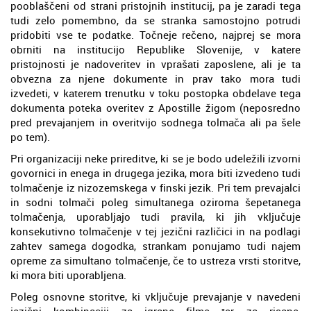
pooblaščeni od strani pristojnih institucij, pa je zaradi tega
tudi zelo pomembno, da se stranka samostojno potrudi
pridobiti vse te podatke. Točneje rečeno, najprej se mora
obrniti na institucijo Republike Slovenije, v katere
pristojnosti je nadoveritev in vprašati zaposlene, ali je ta
obvezna za njene dokumente in prav tako mora tudi
izvedeti, v katerem trenutku v toku postopka obdelave tega
dokumenta poteka overitev z Apostille žigom (neposredno
pred prevajanjem in overitvijo sodnega tolmača ali pa šele
po tem).
Pri organizaciji neke prireditve, ki se je bodo udeležili izvorni
govornici in enega in drugega jezika, mora biti izvedeno tudi
tolmačenje iz nizozemskega v finski jezik. Pri tem prevajalci
in sodni tolmači poleg simultanega oziroma šepetanega
tolmačenja, uporabljajo tudi pravila, ki jih vključuje
konsekutivno tolmačenje v tej jezični različici in na podlagi
zahtev samega dogodka, strankam ponujamo tudi najem
opreme za simultano tolmačenje, če to ustreza vrsti storitve,
ki mora biti uporabljena.
Poleg osnovne storitve, ki vključuje prevajanje v navedeni
jezični kombinaciji za igrane filme ter za risane,