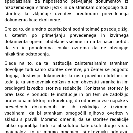
specializirani za neposredno prevajanje dokumentov iz
nizozemskega v finski jezik in da strankam omogočajo tudi
storitev, ki vključuje overitev predhodno prevedenega
dokumenta katerekoli vrste.
Gre za to, da uradno zapriseženi sodni tolmač poseduje žig,
s katerim po primerjanju prevedenega in izvirnega
dokumenta opremi obdelane vsebine in na ta način potrdi,
da so te popolnoma enake oziroma da ne obstajajo
nikakršna odstopanja.
Glede na to, da ta institucija zainteresiranim strankam
dovoljuje tudi samo storitev overitve, pri čemer se pogosto
dogaja, dostavijo dokumente, ki niso pravilno obdelani, in
tedaj je ta strokovnjak dolžan o tem obvestiti stranke in jim
predlagati izvedbo storitve redakcije. Konkretna storitev je
prav tako v ponudbi te institucije in pri tem se zadolžijo
profesionalni lektorji in korektorji, da odpravijo vse napake v
prevedenih dokumentih in jih uskladijo z izvirnimi
vsebinami, da bi strankam omogočili njihovo overitev v
skladu s pravili. Moramo omeniti, da se storitev redakcije
lahko uporablja tudi za absolutno katerokoli drugo vrsto
materialov, ko je morajo omenjeni strokovnjaki odpraviti