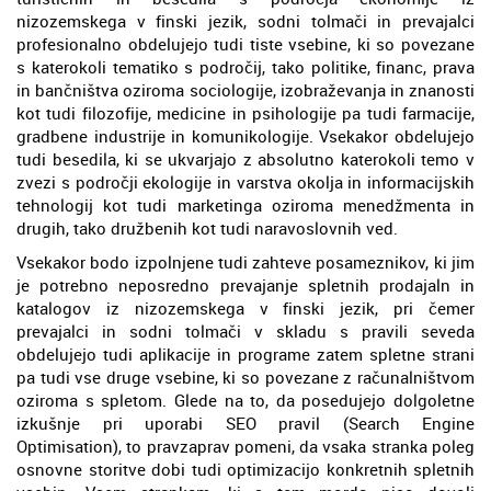
nizozemskega v finski jezik, sodni tolmači in prevajalci
profesionalno obdelujejo tudi tiste vsebine, ki so povezane
s katerokoli tematiko s področij, tako politike, financ, prava
in bančništva oziroma sociologije, izobraževanja in znanosti
kot tudi filozofije, medicine in psihologije pa tudi farmacije,
gradbene industrije in komunikologije. Vsekakor obdelujejo
tudi besedila, ki se ukvarjajo z absolutno katerokoli temo v
zvezi s področji ekologije in varstva okolja in informacijskih
tehnologij kot tudi marketinga oziroma menedžmenta in
drugih, tako družbenih kot tudi naravoslovnih ved.
Vsekakor bodo izpolnjene tudi zahteve posameznikov, ki jim
je potrebno neposredno prevajanje spletnih prodajaln in
katalogov iz nizozemskega v finski jezik, pri čemer
prevajalci in sodni tolmači v skladu s pravili seveda
obdelujejo tudi aplikacije in programe zatem spletne strani
pa tudi vse druge vsebine, ki so povezane z računalništvom
oziroma s spletom. Glede na to, da posedujejo dolgoletne
izkušnje pri uporabi SEO pravil (Search Engine
Optimisation), to pravzaprav pomeni, da vsaka stranka poleg
osnovne storitve dobi tudi optimizacijo konkretnih spletnih