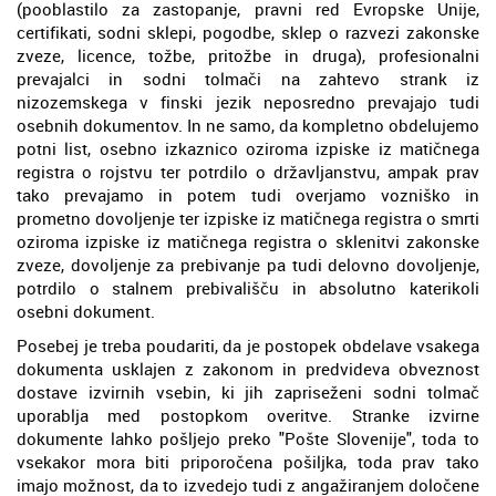
(pooblastilo za zastopanje, pravni red Evropske Unije,
certifikati, sodni sklepi, pogodbe, sklep o razvezi zakonske
zveze, licence, tožbe, pritožbe in druga), profesionalni
prevajalci in sodni tolmači na zahtevo strank iz
nizozemskega v finski jezik neposredno prevajajo tudi
osebnih dokumentov. In ne samo, da kompletno obdelujemo
potni list, osebno izkaznico oziroma izpiske iz matičnega
registra o rojstvu ter potrdilo o državljanstvu, ampak prav
tako prevajamo in potem tudi overjamo vozniško in
prometno dovoljenje ter izpiske iz matičnega registra o smrti
oziroma izpiske iz matičnega registra o sklenitvi zakonske
zveze, dovoljenje za prebivanje pa tudi delovno dovoljenje,
potrdilo o stalnem prebivališču in absolutno katerikoli
osebni dokument.
Posebej je treba poudariti, da je postopek obdelave vsakega
dokumenta usklajen z zakonom in predvideva obveznost
dostave izvirnih vsebin, ki jih zapriseženi sodni tolmač
uporablja med postopkom overitve. Stranke izvirne
dokumente lahko pošljejo preko "Pošte Slovenije", toda to
vsekakor mora biti priporočena pošiljka, toda prav tako
imajo možnost, da to izvedejo tudi z angažiranjem določene