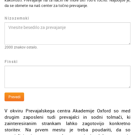
kakovosti. Prevajanje na ta način ne more biti 100% točno. Najboljše je,
da se obrnete na naš center za točno prevajanje.
Nizozemski
2000
znakov ostalo.
Finski
Prevedi
V okviru Prevajalskega centra Akademije Oxford so med
drugim zaposleni tudi prevajalci in sodni tolmači, ki
zainteresiranim strankam lahko zagotovijo konkretno
storitev. Na prvem mestu je treba poudariti, da so