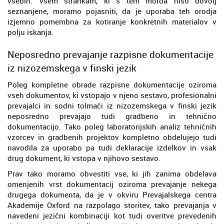
vsebin. Vsem strankam, ki s tem morda niso dovolj
seznanjene, moramo pojasniti, da je uporaba teh orodja
izjemno pomembna za kotiranje konkretnih materialov v
polju iskanja.
Neposredno prevajanje razpisne dokumentacije
iz nizozemskega v finski jezik
Poleg kompletne obrade razpisne dokumentacije oziroma
vseh dokumentov, ki vstopajo v njeno sestavo, profesionalni
prevajalci in sodni tolmači iz nizozemskega v finski jezik
neposredno prevajajo tudi gradbeno in tehnično
dokumentacijo. Tako poleg laboratorijskih analiz tehničnih
vzorcev in gradbenih projektov kompletno obdelujejo tudi
navodila za uporabo pa tudi deklaracije izdelkov in vsak
drug dokument, ki vstopa v njihovo sestavo.
Prav tako moramo obvestiti vse, ki jih zanima obdelava
omenjenih vrst dokumentacij oziroma prevajanje nekega
drugega dokumenta, da je v okviru Prevajalskega centra
Akademije Oxford na razpolago storitev, tako prevajanja v
navedeni jezični kombinaciji kot tudi overitve prevedenih