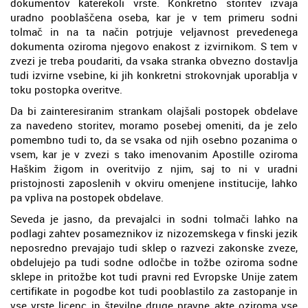
dokumentov katerekoli vrste. Konkretno storitev izvaja
uradno pooblaščena oseba, kar je v tem primeru sodni
tolmač in na ta način potrjuje veljavnost prevedenega
dokumenta oziroma njegovo enakost z izvirnikom. S tem v
zvezi je treba poudariti, da vsaka stranka obvezno dostavlja
tudi izvirne vsebine, ki jih konkretni strokovnjak uporablja v
toku postopka overitve.
Da bi zainteresiranim strankam olajšali postopek obdelave
za navedeno storitev, moramo posebej omeniti, da je zelo
pomembno tudi to, da se vsaka od njih osebno pozanima o
vsem, kar je v zvezi s tako imenovanim Apostille oziroma
Haškim žigom in overitvijo z njim, saj to ni v uradni
pristojnosti zaposlenih v okviru omenjene institucije, lahko
pa vpliva na postopek obdelave.
Seveda je jasno, da prevajalci in sodni tolmači lahko na
podlagi zahtev posameznikov iz nizozemskega v finski jezik
neposredno prevajajo tudi sklep o razvezi zakonske zveze,
obdelujejo pa tudi sodne odločbe in tožbe oziroma sodne
sklepe in pritožbe kot tudi pravni red Evropske Unije zatem
certifikate in pogodbe kot tudi pooblastilo za zastopanje in
vse vrste licenc in številne druge pravne akte oziroma vse