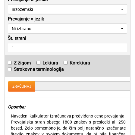
nizozemski
Prevajanje v jezik
Ni izbrano
Št. strani
Z žigom
Lektura
Korektura
Strokovna terminologija
IZRAČUNAJ
Opomba:
Navedeni kalkulator izračunava predvideno ceno prevajanja.
Prevajalska stran obsega 1800 znakov s presledki ali 250
besed. Zelo pomembno je, da čim bolj natančno izračunate
število znakov v svojem dokumentu, da bi bila finančna