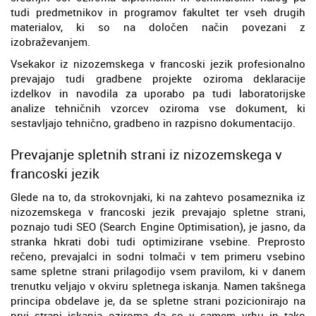
tudi predmetnikov in programov fakultet ter vseh drugih
materialov, ki so na določen način povezani z
izobraževanjem.
Vsekakor iz nizozemskega v francoski jezik profesionalno
prevajajo tudi gradbene projekte oziroma deklaracije
izdelkov in navodila za uporabo pa tudi laboratorijske
analize tehničnih vzorcev oziroma vse dokument, ki
sestavljajo tehnično, gradbeno in razpisno dokumentacijo.
Prevajanje spletnih strani iz nizozemskega v
francoski jezik
Glede na to, da strokovnjaki, ki na zahtevo posameznika iz
nizozemskega v francoski jezik prevajajo spletne strani,
poznajo tudi SEO (Search Engine Optimisation), je jasno, da
stranka hkrati dobi tudi optimizirane vsebine. Preprosto
rečeno, prevajalci in sodni tolmači v tem primeru vsebino
same spletne strani prilagodijo vsem pravilom, ki v danem
trenutku veljajo v okviru spletnega iskanja. Namen takšnega
principa obdelave je, da se spletne strani pozicionirajo na
prvi strani iskanja oziroma da so v samem vrhu in tako