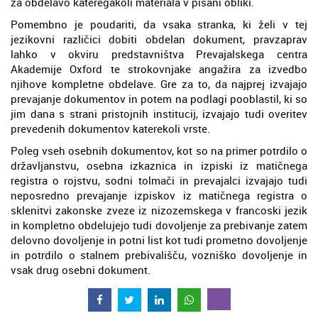
za obdelavo kateregakoli materiala v pisani obliki.
Pomembno je poudariti, da vsaka stranka, ki želi v tej
jezikovni različici dobiti obdelan dokument, pravzaprav
lahko v okviru predstavništva Prevajalskega centra
Akademije Oxford te strokovnjake angažira za izvedbo
njihove kompletne obdelave. Gre za to, da najprej izvajajo
prevajanje dokumentov in potem na podlagi pooblastil, ki so
jim dana s strani pristojnih institucij, izvajajo tudi overitev
prevedenih dokumentov katerekoli vrste.
Poleg vseh osebnih dokumentov, kot so na primer potrdilo o
državljanstvu, osebna izkaznica in izpiski iz matičnega
registra o rojstvu, sodni tolmači in prevajalci izvajajo tudi
neposredno prevajanje izpiskov iz matičnega registra o
sklenitvi zakonske zveze iz nizozemskega v francoski jezik
in kompletno obdelujejo tudi dovoljenje za prebivanje zatem
delovno dovoljenje in potni list kot tudi prometno dovoljenje
in potrdilo o stalnem prebivališču, vozniško dovoljenje in
vsak drug osebni dokument.