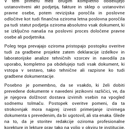
V tem primeru med drugim kompletno obdelujejo
ustanovitveni akt podjetja, fakture in sklep o ustanovitvi
pravne osebe, potem revizijska poročila in poslovne
odločitve kot tudi finančna oziroma letna poslovna poročila
pa tudi statut podjetja oziroma absolutno vsak dokument, ki
se izključno nanaša na poslovni proces določene pravne
osebe ali podjetnika.
Poleg tega prevajajo oziroma pristopajo postopku overitve
tudi za gradbene projekte zatem deklaracije izdelkov in
laboratorijske analize tehničnih vzorcev in navodila za
uporabo, kompletno pa obdelujejo tudi vsak dokument, ki
vstopa v sestavo, tako tehnične ali razpisne ko tudi
gradbene dokumentacije.
Posebno je pomembno, da se vsakdo, ki želi dobiti
prevedene dokumente v navedeni jezikovni različici, ve, da
je njegova dolžnost dostava izvirnih vsebin na vpogled
sodnemu tolmaču. Postopek overitve pomeni, da ta
strokovnjak mora najprej izvesti primerjanje izvirnega
dokumenta s prevedenim, da bi ugotovil, ali sta enaka. Glede
na to, da je storitev redakcije oziroma profesionalne
korekture in lekture prav tako na voljo v okviru te institucije,