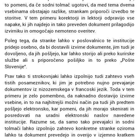
to pomeni, da če sodni tolmač ugotovi, da med tema dvema
vsebinama obstajajo razlike, strankam priporoči izvedbo te
storitve. V tem primeru korektorji in lektorji odpravijo vse
napake, ki jih najdejo in tako preveden dokument prilagodijo
izvirniku in omogočajo nemoteno overitev.
Poleg tega, da stranke lahko v poslovalnico te institucije
pridejo osebno, da bi dostavili izvirne dokumente, jim tudi je
dovoljeno, da jih pošljejo, kar lahko storijo ali preko kurirske
službe ali s priporočeno pošiljko in to preko „Pošte
Slovenije“.
Prav tako ti strokovnjaki lahko izpolnijo tudi zahtevo vseh
tistih posameznikov, ki jim je potrebno nujno prevajanje
dokumentov iz nizozemskega v francoski jezik. Toda v tem
primeru je zelo pomembno, da naknadno dostavijo izvirne
vsebine, in to na najhitrejši možni način pa tudi jih predtem
pošljejo elektronsko, kar pomeni, da jih morajo skenirati in
posredovati na uradni elektronski naslov navedene
institucije. Razume se, da samo tako prevajalci in sodni
tolmači lahko izpolnijo zahtevo konkretne stranke oziroma
lahko ta dokument prevedejo in overijo v izjemno kratkem