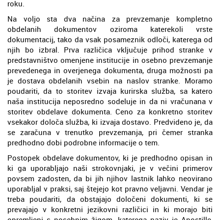
roku.
Na voljo sta dva načina za prevzemanje kompletno
obdelanih dokumentov oziroma katerekoli vrste
dokumentacij, tako da vsak posameznik odloči, katerega od
njih bo izbral. Prva različica vključuje prihod stranke v
predstavništvo omenjene institucije in osebno prevzemanje
prevedenega in overjenega dokumenta, druga možnosti pa
je dostava obdelanih vsebin na naslov stranke. Moramo
poudariti, da to storitev izvaja kurirska služba, sa katero
naša institucija neposredno sodeluje in da ni vračunana v
storitev obdelave dokumenta. Ceno za konkretno storitev
vsekakor določa služba, ki izvaja dostavo. Predvideno je, da
se zaračuna v trenutko prevzemanja, pri čemer stranka
predhodno dobi podrobne informacije o tem.
Postopek obdelave dokumentov, ki je predhodno opisan in
ki ga uporabljajo naši strokovnjaki, je v večini primerov
povsem zadosten, da bi jih njihov lastnik lahko neovirano
uporabljal v praksi, saj štejejo kot pravno veljavni. Vendar je
treba poudariti, da obstajajo določeni dokumenti, ki se
prevajajo v konkretni jezikovni različici in ki morajo biti
opremljeni s posebnim žigom, katerega naziv je Apostille,