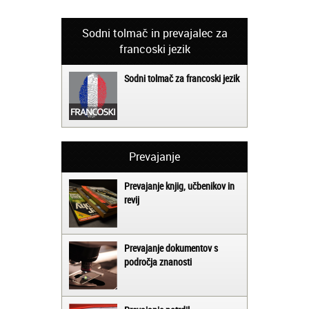
Sodni tolmač in prevajalec za
francoski jezik
Sodni tolmač za francoski jezik
Prevajanje
Prevajanje knjig, učbenikov in
revij
Prevajanje dokumentov s
področja znanosti