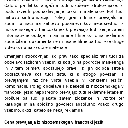
Oxford pa lahko angažira tudi izkušene strokovnjake, ki
bodo izvedli podnaslavljanje takšnih materialov kot tudi
njihovo sinhronizacijo. Poleg igranih filmov prevajalci in
sodni tolmači na zahtevo posameznikov neposredno iz
nizozemskega v francoski jezik prevajajo tudi serije zatem
informativne oddaje in animirane filme oziroma reklamna
sporočila in dokumentarne in risane filme pa tudi vse druge
video oziroma zvočne materiale.
Omenjeni strokovnjaki so prav tako specializirani tudi za
obdelavo različnih vsebin, ki sodijo na področje marketinga
in v tem primeru spoštujejo pravili, ki jih določa stroka
podrazumeva kot tudi tista, ki s strogo povezani s
prevajanjem različne vrste vsebin v konkretni jezični
kombinaciji. Poleg obdelave PR besedil iz nizozemskega v
francoski jezik neposredno prevajajo tudi reklamne letake in
brošure pa tudi plakate zatem zloženke in vizitke ter
kataloge in na splošno govoreči absolutno vsako drugo
vsebino, skozi katero se nekaj reklamira.
Cena prevajanja iz nizozemskega v francoski jezik