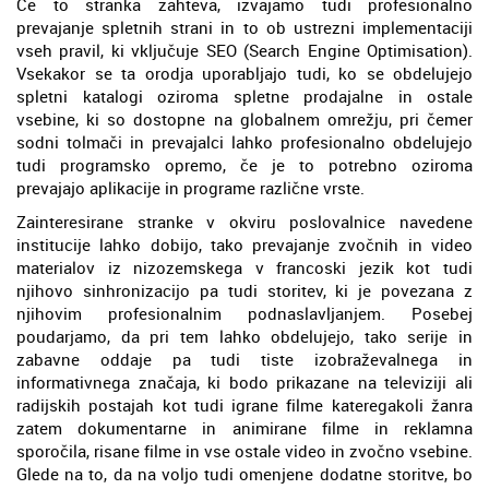
Če to stranka zahteva, izvajamo tudi profesionalno
prevajanje spletnih strani in to ob ustrezni implementaciji
vseh pravil, ki vključuje SEO (Search Engine Optimisation).
Vsekakor se ta orodja uporabljajo tudi, ko se obdelujejo
spletni katalogi oziroma spletne prodajalne in ostale
vsebine, ki so dostopne na globalnem omrežju, pri čemer
sodni tolmači in prevajalci lahko profesionalno obdelujejo
tudi programsko opremo, če je to potrebno oziroma
prevajajo aplikacije in programe različne vrste.
Zainteresirane stranke v okviru poslovalnice navedene
institucije lahko dobijo, tako prevajanje zvočnih in video
materialov iz nizozemskega v francoski jezik kot tudi
njihovo sinhronizacijo pa tudi storitev, ki je povezana z
njihovim profesionalnim podnaslavljanjem. Posebej
poudarjamo, da pri tem lahko obdelujejo, tako serije in
zabavne oddaje pa tudi tiste izobraževalnega in
informativnega značaja, ki bodo prikazane na televiziji ali
radijskih postajah kot tudi igrane filme kateregakoli žanra
zatem dokumentarne in animirane filme in reklamna
sporočila, risane filme in vse ostale video in zvočno vsebine.
Glede na to, da na voljo tudi omenjene dodatne storitve, bo