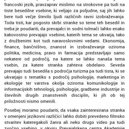
francoski jezik, pravzaprav mislimo na strokovne pa tudi na
tiste besedilne vsebine, ki veljajo za poljudne, saj jih lahko
bere tudi večje število ljudi različnih ravni izobraževanja.
Toda tisti, kar pogosto skrbi stranke so teme teh besedil in
treba je poudariti, da prevajalci in sodni tolmači lahko enako
kakovostno prevajajo vsebine, katerih tema se ukvarja, tako
z družbenimi kot tudi naravoslovnimi vedami. Ekonomija,
finance, bančništvo, znanost in izobraževanje oziroma
politika, medicina, pravo in farmacija predstavljajo samo
nekatere od področij, na katere se lahko nanaša tema
vsebin, za katere stranka zahteva obdelavo. Seveda
prevajajo tudi besedila s področja turizma pa tudi tista, ki se
ukvarjajo s tematiko s področij psihologije, marketinga in
ekologije ter varstva okolja oziroma komunikologije in
informacijskih tehnologij, psihologije, gradbene industrije in
številnih drugih znanstvenih disciplin, ki jih ob tej
priložnosti nismo omenili.
Posebej moramo poudariti, da vsaka zainteresirana stranka
v omenjeni jezikovni različici lahko dobiti prevedeno filmsko
stvaritev kateregakoli žanra ali neko drugo video pa tudi
zvočno vsebino, v okviru Prevajalskega centra Akademije