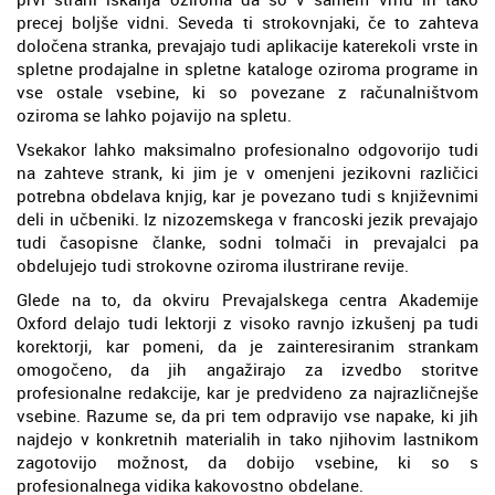
precej boljše vidni. Seveda ti strokovnjaki, če to zahteva
določena stranka, prevajajo tudi aplikacije katerekoli vrste in
spletne prodajalne in spletne kataloge oziroma programe in
vse ostale vsebine, ki so povezane z računalništvom
oziroma se lahko pojavijo na spletu.
Vsekakor lahko maksimalno profesionalno odgovorijo tudi
na zahteve strank, ki jim je v omenjeni jezikovni različici
potrebna obdelava knjig, kar je povezano tudi s književnimi
deli in učbeniki. Iz nizozemskega v francoski jezik prevajajo
tudi časopisne članke, sodni tolmači in prevajalci pa
obdelujejo tudi strokovne oziroma ilustrirane revije.
Glede na to, da okviru Prevajalskega centra Akademije
Oxford delajo tudi lektorji z visoko ravnjo izkušenj pa tudi
korektorji, kar pomeni, da je zainteresiranim strankam
omogočeno, da jih angažirajo za izvedbo storitve
profesionalne redakcije, kar je predvideno za najrazličnejše
vsebine. Razume se, da pri tem odpravijo vse napake, ki jih
najdejo v konkretnih materialih in tako njihovim lastnikom
zagotovijo možnost, da dobijo vsebine, ki so s
profesionalnega vidika kakovostno obdelane.