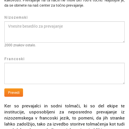
kakovosti. Prevajanje na ta način ne more biti 100% točno. Najboljše je,
da se obrnete na naš center za točno prevajanje.
Nizozemski
2000
znakov ostalo.
Francoski
Prevedi
Ker so prevajalci in sodni tolmači, ki so del ekipe te
institucije, usposobljeni za neposredno prevajanje iz
nizozemskega v francoski jezik, to pomeni, da jih stranke
lahko zadolžijo, tako za izvedbo storitve tolmačenja kot tudi