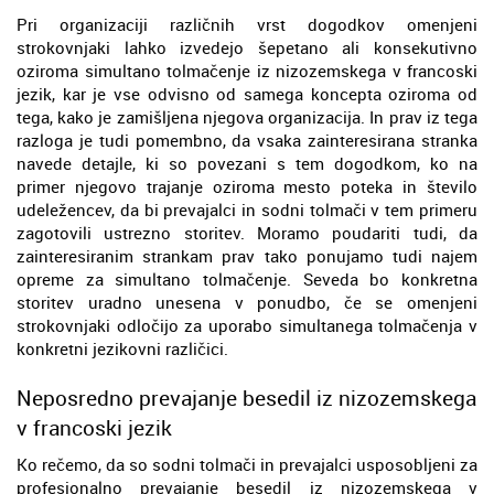
Pri organizaciji različnih vrst dogodkov omenjeni
strokovnjaki lahko izvedejo šepetano ali konsekutivno
oziroma simultano tolmačenje iz nizozemskega v francoski
jezik, kar je vse odvisno od samega koncepta oziroma od
tega, kako je zamišljena njegova organizacija. In prav iz tega
razloga je tudi pomembno, da vsaka zainteresirana stranka
navede detajle, ki so povezani s tem dogodkom, ko na
primer njegovo trajanje oziroma mesto poteka in število
udeležencev, da bi prevajalci in sodni tolmači v tem primeru
zagotovili ustrezno storitev. Moramo poudariti tudi, da
zainteresiranim strankam prav tako ponujamo tudi najem
opreme za simultano tolmačenje. Seveda bo konkretna
storitev uradno unesena v ponudbo, če se omenjeni
strokovnjaki odločijo za uporabo simultanega tolmačenja v
konkretni jezikovni različici.
Neposredno prevajanje besedil iz nizozemskega
v francoski jezik
Ko rečemo, da so sodni tolmači in prevajalci usposobljeni za
profesionalno prevajanje besedil iz nizozemskega v