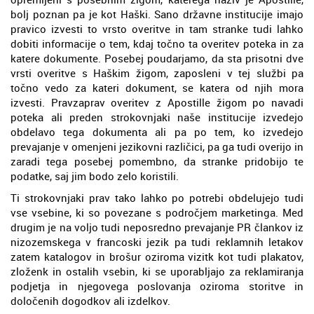
bolj poznan pa je kot Haški. Sano državne institucije imajo
pravico izvesti to vrsto overitve in tam stranke tudi lahko
dobiti informacije o tem, kdaj točno ta overitev poteka in za
katere dokumente. Posebej poudarjamo, da sta prisotni dve
vrsti overitve s Haškim žigom, zaposleni v tej službi pa
točno vedo za kateri dokument, se katera od njih mora
izvesti. Pravzaprav overitev z Apostille žigom po navadi
poteka ali preden strokovnjaki naše institucije izvedejo
obdelavo tega dokumenta ali pa po tem, ko izvedejo
prevajanje v omenjeni jezikovni različici, pa ga tudi overijo in
zaradi tega posebej pomembno, da stranke pridobijo te
podatke, saj jim bodo zelo koristili.
Ti strokovnjaki prav tako lahko po potrebi obdelujejo tudi
vse vsebine, ki so povezane s področjem marketinga. Med
drugim je na voljo tudi neposredno prevajanje PR člankov iz
nizozemskega v francoski jezik pa tudi reklamnih letakov
zatem katalogov in brošur oziroma vizitk kot tudi plakatov,
zloženk in ostalih vsebin, ki se uporabljajo za reklamiranja
podjetja in njegovega poslovanja oziroma storitve in
določenih dogodkov ali izdelkov.