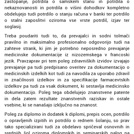
zastopanje, potrdila o samskem stanu in potrdila o
nekaznovanosti in potrdila o višini dohodkov kompletno
obdelujejo tudi potrdilo o stanju računa v banki ter potrdilo
o stalni zaposlitvi oziroma vse vrste potrdil, izjav ter
soglasij.
Treba poudariti tudi to, da prevajalci in sodni tolmači
pravilno in maksimalno profesionalno odgovorijo tudi na
zahteve strank, ki jim je potrebno neposredno prevajanje
medicinske dokumentacije iz nizozemskega v francoski
jezik. Pravzaprav pri tem poleg zdravniških izvidov izvajajo
prevajanje pa tudi predpisano overitev za dokumentacijo o
medicinskih izdelkih kot tudi za navodila za uporabo zdravil
in značilnosti izdelkov in za specifikacije farmacevtskih
izdelkov pa tudi za vsak dokument, ki sestavlja medicinsko
dokumentacijo. Poleg tega obdelujejo znanstvene patente
in dela zatem rezultate znanstvenih raziskav in ostale
vsebine, ki se nanašajo izključno na znanost.
Poleg za diplomo in dodatek k diplomi, prepis ocen, potrdilo
o opravljenih izpitih in potrdilo o rednem šolanju, so prav
tako specializirani tudi za obdelavo spričeval osnovnih in
srednjih šol oziroma diplomskih in seminarskih nalog pa