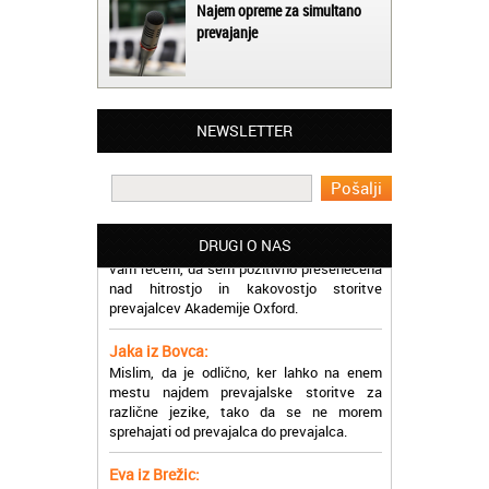
Najem opreme za simultano
prevajanje
Matjaž iz Ajdovščine:
Lahko pohvalim vse zaposlene v Akademiji
Oxford, ker so resnično profesionalni in
prevajalske storitve opravljajo hitro in
učinkoviti.
NEWSLETTER
Martina iz Bleda:
Potrebovala sem prevajanje iz
madžarskega v slovenski jezik in lahko
vam rečem, da sem pozitivno presenečena
DRUGI O NAS
nad hitrostjo in kakovostjo storitve
prevajalcev Akademije Oxford.
Jaka iz Bovca:
Mislim, da je odlično, ker lahko na enem
mestu najdem prevajalske storitve za
različne jezike, tako da se ne morem
sprehajati od prevajalca do prevajalca.
Eva iz Brežic:
Nujno sem potrebovala prevod v francoski
jezik, na spletu sem našla Oxford, jih