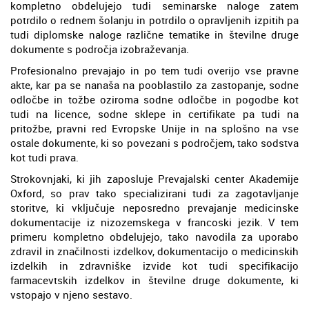
kompletno obdelujejo tudi seminarske naloge zatem
potrdilo o rednem šolanju in potrdilo o opravljenih izpitih pa
tudi diplomske naloge različne tematike in številne druge
dokumente s področja izobraževanja.
Profesionalno prevajajo in po tem tudi overijo vse pravne
akte, kar pa se nanaša na pooblastilo za zastopanje, sodne
odločbe in tožbe oziroma sodne odločbe in pogodbe kot
tudi na licence, sodne sklepe in certifikate pa tudi na
pritožbe, pravni red Evropske Unije in na splošno na vse
ostale dokumente, ki so povezani s področjem, tako sodstva
kot tudi prava.
Strokovnjaki, ki jih zaposluje Prevajalski center Akademije
Oxford, so prav tako specializirani tudi za zagotavljanje
storitve, ki vključuje neposredno prevajanje medicinske
dokumentacije iz nizozemskega v francoski jezik. V tem
primeru kompletno obdelujejo, tako navodila za uporabo
zdravil in značilnosti izdelkov, dokumentacijo o medicinskih
izdelkih in zdravniške izvide kot tudi specifikacijo
farmacevtskih izdelkov in številne druge dokumente, ki
vstopajo v njeno sestavo.