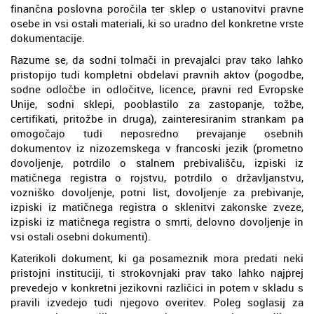
finančna poslovna poročila ter sklep o ustanovitvi pravne
osebe in vsi ostali materiali, ki so uradno del konkretne vrste
dokumentacije.
Razume se, da sodni tolmači in prevajalci prav tako lahko
pristopijo tudi kompletni obdelavi pravnih aktov (pogodbe,
sodne odločbe in odločitve, licence, pravni red Evropske
Unije, sodni sklepi, pooblastilo za zastopanje, tožbe,
certifikati, pritožbe in druga), zainteresiranim strankam pa
omogočajo tudi neposredno prevajanje osebnih
dokumentov iz nizozemskega v francoski jezik (prometno
dovoljenje, potrdilo o stalnem prebivališču, izpiski iz
matičnega registra o rojstvu, potrdilo o državljanstvu,
vozniško dovoljenje, potni list, dovoljenje za prebivanje,
izpiski iz matičnega registra o sklenitvi zakonske zveze,
izpiski iz matičnega registra o smrti, delovno dovoljenje in
vsi ostali osebni dokumenti).
Katerikoli dokument, ki ga posameznik mora predati neki
pristojni instituciji, ti strokovnjaki prav tako lahko najprej
prevedejo v konkretni jezikovni različici in potem v skladu s
pravili izvedejo tudi njegovo overitev. Poleg soglasij za