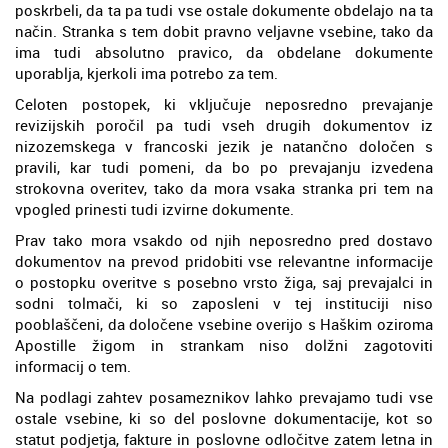
poskrbeli, da ta pa tudi vse ostale dokumente obdelajo na ta
način. Stranka s tem dobit pravno veljavne vsebine, tako da
ima tudi absolutno pravico, da obdelane dokumente
uporablja, kjerkoli ima potrebo za tem.
Celoten postopek, ki vključuje neposredno prevajanje
revizijskih poročil pa tudi vseh drugih dokumentov iz
nizozemskega v francoski jezik je natančno določen s
pravili, kar tudi pomeni, da bo po prevajanju izvedena
strokovna overitev, tako da mora vsaka stranka pri tem na
vpogled prinesti tudi izvirne dokumente.
Prav tako mora vsakdo od njih neposredno pred dostavo
dokumentov na prevod pridobiti vse relevantne informacije
o postopku overitve s posebno vrsto žiga, saj prevajalci in
sodni tolmači, ki so zaposleni v tej instituciji niso
pooblaščeni, da določene vsebine overijo s Haškim oziroma
Apostille žigom in strankam niso dolžni zagotoviti
informacij o tem.
Na podlagi zahtev posameznikov lahko prevajamo tudi vse
ostale vsebine, ki so del poslovne dokumentacije, kot so
statut podjetja, fakture in poslovne odločitve zatem letna in