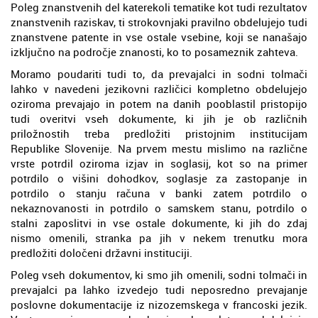
Poleg znanstvenih del katerekoli tematike kot tudi rezultatov
znanstvenih raziskav, ti strokovnjaki pravilno obdelujejo tudi
znanstvene patente in vse ostale vsebine, koji se nanašajo
izključno na področje znanosti, ko to posameznik zahteva.
Moramo poudariti tudi to, da prevajalci in sodni tolmači
lahko v navedeni jezikovni različici kompletno obdelujejo
oziroma prevajajo in potem na danih pooblastil pristopijo
tudi overitvi vseh dokumente, ki jih je ob različnih
priložnostih treba predložiti pristojnim institucijam
Republike Slovenije. Na prvem mestu mislimo na različne
vrste potrdil oziroma izjav in soglasij, kot so na primer
potrdilo o višini dohodkov, soglasje za zastopanje in
potrdilo o stanju računa v banki zatem potrdilo o
nekaznovanosti in potrdilo o samskem stanu, potrdilo o
stalni zaposlitvi in vse ostale dokumente, ki jih do zdaj
nismo omenili, stranka pa jih v nekem trenutku mora
predložiti določeni državni instituciji.
Poleg vseh dokumentov, ki smo jih omenili, sodni tolmači in
prevajalci pa lahko izvedejo tudi neposredno prevajanje
poslovne dokumentacije iz nizozemskega v francoski jezik.