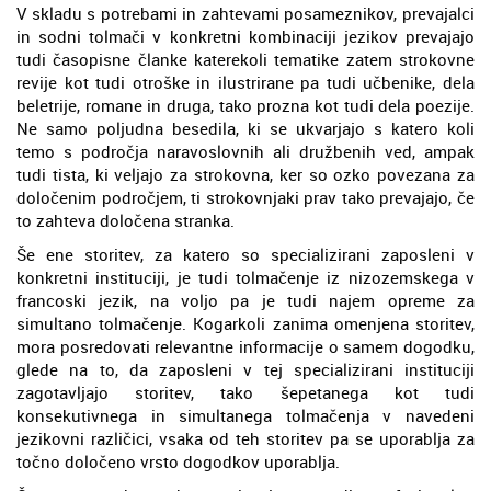
V skladu s potrebami in zahtevami posameznikov, prevajalci
in sodni tolmači v konkretni kombinaciji jezikov prevajajo
tudi časopisne članke katerekoli tematike zatem strokovne
revije kot tudi otroške in ilustrirane pa tudi učbenike, dela
beletrije, romane in druga, tako prozna kot tudi dela poezije.
Ne samo poljudna besedila, ki se ukvarjajo s katero koli
temo s področja naravoslovnih ali družbenih ved, ampak
tudi tista, ki veljajo za strokovna, ker so ozko povezana za
določenim področjem, ti strokovnjaki prav tako prevajajo, če
to zahteva določena stranka.
Še ene storitev, za katero so specializirani zaposleni v
konkretni instituciji, je tudi tolmačenje iz nizozemskega v
francoski jezik, na voljo pa je tudi najem opreme za
simultano tolmačenje. Kogarkoli zanima omenjena storitev,
mora posredovati relevantne informacije o samem dogodku,
glede na to, da zaposleni v tej specializirani instituciji
zagotavljajo storitev, tako šepetanega kot tudi
konsekutivnega in simultanega tolmačenja v navedeni
jezikovni različici, vsaka od teh storitev pa se uporablja za
točno določeno vrsto dogodkov uporablja.