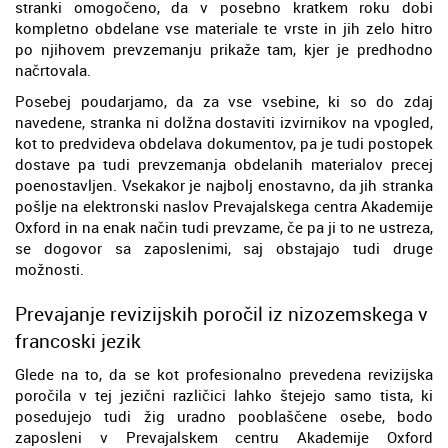
stranki omogočeno, da v posebno kratkem roku dobi
kompletno obdelane vse materiale te vrste in jih zelo hitro
po njihovem prevzemanju prikaže tam, kjer je predhodno
načrtovala.
Posebej poudarjamo, da za vse vsebine, ki so do zdaj
navedene, stranka ni dolžna dostaviti izvirnikov na vpogled,
kot to predvideva obdelava dokumentov, pa je tudi postopek
dostave pa tudi prevzemanja obdelanih materialov precej
poenostavljen. Vsekakor je najbolj enostavno, da jih stranka
pošlje na elektronski naslov Prevajalskega centra Akademije
Oxford in na enak način tudi prevzame, če pa ji to ne ustreza,
se dogovor sa zaposlenimi, saj obstajajo tudi druge
možnosti.
Prevajanje revizijskih poročil iz nizozemskega v
francoski jezik
Glede na to, da se kot profesionalno prevedena revizijska
poročila v tej jezični različici lahko štejejo samo tista, ki
posedujejo tudi žig uradno pooblaščene osebe, bodo
zaposleni v Prevajalskem centru Akademije Oxford