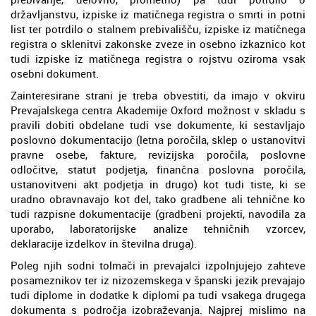
državljanstvu, izpiske iz matičnega registra o smrti in potni
list ter potrdilo o stalnem prebivališču, izpiske iz matičnega
registra o sklenitvi zakonske zveze in osebno izkaznico kot
tudi izpiske iz matičnega registra o rojstvu oziroma vsak
osebni dokument.
Zainteresirane strani je treba obvestiti, da imajo v okviru
Prevajalskega centra Akademije Oxford možnost v skladu s
pravili dobiti obdelane tudi vse dokumente, ki sestavljajo
poslovno dokumentacijo (letna poročila, sklep o ustanovitvi
pravne osebe, fakture, revizijska poročila, poslovne
odločitve, statut podjetja, finančna poslovna poročila,
ustanovitveni akt podjetja in drugo) kot tudi tiste, ki se
uradno obravnavajo kot del, tako gradbene ali tehnične ko
tudi razpisne dokumentacije (gradbeni projekti, navodila za
uporabo, laboratorijske analize tehničnih vzorcev,
deklaracije izdelkov in številna druga).
Poleg njih sodni tolmači in prevajalci izpolnjujejo zahteve
posameznikov ter iz nizozemskega v španski jezik prevajajo
tudi diplome in dodatke k diplomi pa tudi vsakega drugega
dokumenta s področja izobraževanja. Najprej mislimo na