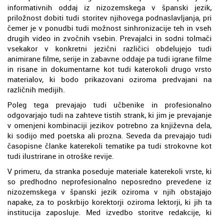
informativnih oddaj iz nizozemskega v španski jezik,
priložnost dobiti tudi storitev njihovega podnaslavljanja, pri
čemer je v ponudbi tudi možnost sinhronizacije teh in vseh
drugih video in zvočnih vsebin. Prevajalci in sodni tolmači
vsekakor v konkretni jezični različici obdelujejo tudi
animirane filme, serije in zabavne oddaje pa tudi igrane filme
in risane in dokumentarne kot tudi katerokoli drugo vrsto
materialov, ki bodo prikazovani oziroma predvajani na
različnih medijih.
Poleg tega prevajajo tudi učbenike in profesionalno
odgovarjajo tudi na zahteve tistih strank, ki jim je prevajanje
v omenjeni kombinaciji jezikov potrebno za književna dela,
ki sodijo med poetska ali prozna. Seveda da prevajajo tudi
časopisne članke katerekoli tematike pa tudi strokovne kot
tudi ilustrirane in otroške revije.
V primeru, da stranka poseduje materiale katerekoli vrste, ki
so predhodno neprofesionalno neposredno prevedene iz
nizozemskega v španski jezik oziroma v njih obstajajo
napake, za to poskrbijo korektorji oziroma lektorji, ki jih ta
institucija zaposluje. Med izvedbo storitve redakcije, ki