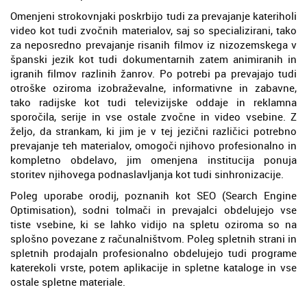
Omenjeni strokovnjaki poskrbijo tudi za prevajanje kateriholi
video kot tudi zvočnih materialov, saj so specializirani, tako
za neposredno prevajanje risanih filmov iz nizozemskega v
španski jezik kot tudi dokumentarnih zatem animiranih in
igranih filmov razlinih žanrov. Po potrebi pa prevajajo tudi
otroške oziroma izobraževalne, informativne in zabavne,
tako radijske kot tudi televizijske oddaje in reklamna
sporočila, serije in vse ostale zvočne in video vsebine. Z
željo, da strankam, ki jim je v tej jezični različici potrebno
prevajanje teh materialov, omogoči njihovo profesionalno in
kompletno obdelavo, jim omenjena institucija ponuja
storitev njihovega podnaslavljanja kot tudi sinhronizacije.
Poleg uporabe orodij, poznanih kot SEO (Search Engine
Optimisation), sodni tolmači in prevajalci obdelujejo vse
tiste vsebine, ki se lahko vidijo na spletu oziroma so na
splošno povezane z računalništvom. Poleg spletnih strani in
spletnih prodajaln profesionalno obdelujejo tudi programe
katerekoli vrste, potem aplikacije in spletne kataloge in vse
ostale spletne materiale.