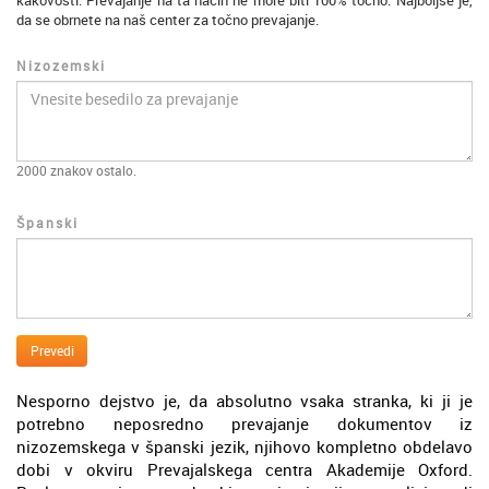
kakovosti. Prevajanje na ta način ne more biti 100% točno. Najboljše je,
da se obrnete na naš center za točno prevajanje.
Nizozemski
2000
znakov ostalo.
Španski
Prevedi
Nesporno dejstvo je, da absolutno vsaka stranka, ki ji je
potrebno neposredno prevajanje dokumentov iz
nizozemskega v španski jezik, njihovo kompletno obdelavo
dobi v okviru Prevajalskega centra Akademije Oxford.