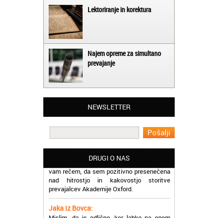
Lektoriranje in korektura
Najem opreme za simultano
prevajanje
Matjaž iz Ajdovščine:
Lahko pohvalim vse zaposlene v Akademiji
Oxford, ker so resnično profesionalni in
prevajalske storitve opravljajo hitro in
NEWSLETTER
učinkoviti.
Martina iz Bleda:
Potrebovala sem prevajanje iz
madžarskega v slovenski jezik in lahko
vam rečem, da sem pozitivno presenečena
DRUGI O NAS
nad hitrostjo in kakovostjo storitve
prevajalcev Akademije Oxford.
Jaka iz Bovca:
Mislim, da je odlično, ker lahko na enem
mestu najdem prevajalske storitve za