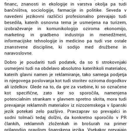
financ, znanosti in ekologije in varstva okolja pa tudi
bančništva, sociologije, farmacije in politike. Seveda v
navedeni jezikovni različici profesionalno prevajajo tudi
besedila, katerih osnovna tema je usmerjena na turizem,
izobraževanje in komunikologijo oziroma ekonomijo,
marketing in gradbeno industrijo in menedžment,
informacijske tehnologije in medicino pa tudi vse ostale
znanstvene discipline, ki sodijo med družbene in
naravoslovne.
Dobro je poudariti tudi podatek, da so ti strokovnjaki
usmerjeni tudi na obdelavo absolutno katerihkoli materialov,
katerih glavni namen je reklamiranje, tako samega podjetja
in njegovega poslovanja kot tudi storitev oziroma dogodkov
ali izdelkov. Glede na to, da gre za vsebine, ki so označene
kot specifične, zato ker so sporočila, namenjena
potencialnim strankam v glavnem spretno skrita, mora tudi
prevajanje reklamnih materialov iz nizozemskega v španski
jezik potekati zelo pazljivo. Pravzaprav so prevajalci in
sodni tolmači tedaj dolžni, da konkretno sporočilo v PR
člankih, reklamnih zloženkah in brošurah na primer
prilagodijo pravilom španskega jezika. Vsekakor prevajajo