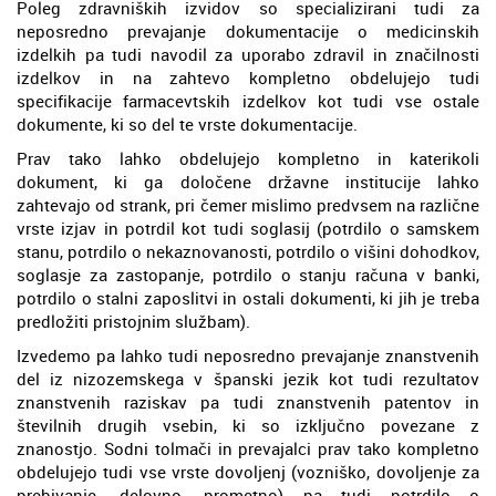
Poleg zdravniških izvidov so specializirani tudi za
neposredno prevajanje dokumentacije o medicinskih
izdelkih pa tudi navodil za uporabo zdravil in značilnosti
izdelkov in na zahtevo kompletno obdelujejo tudi
specifikacije farmacevtskih izdelkov kot tudi vse ostale
dokumente, ki so del te vrste dokumentacije.
Prav tako lahko obdelujejo kompletno in katerikoli
dokument, ki ga določene državne institucije lahko
zahtevajo od strank, pri čemer mislimo predvsem na različne
vrste izjav in potrdil kot tudi soglasij (potrdilo o samskem
stanu, potrdilo o nekaznovanosti, potrdilo o višini dohodkov,
soglasje za zastopanje, potrdilo o stanju računa v banki,
potrdilo o stalni zaposlitvi in ostali dokumenti, ki jih je treba
predložiti pristojnim službam).
Izvedemo pa lahko tudi neposredno prevajanje znanstvenih
del iz nizozemskega v španski jezik kot tudi rezultatov
znanstvenih raziskav pa tudi znanstvenih patentov in
številnih drugih vsebin, ki so izključno povezane z
znanostjo. Sodni tolmači in prevajalci prav tako kompletno
obdelujejo tudi vse vrste dovoljenj (vozniško, dovoljenje za
prebivanje, delovno, prometno) pa tudi potrdilo o