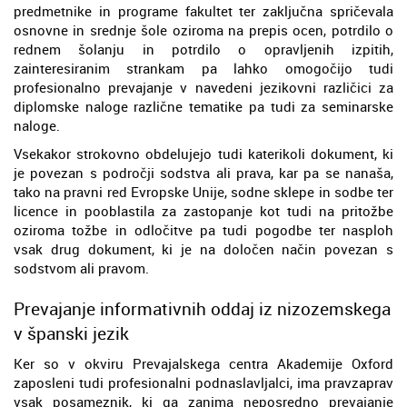
predmetnike in programe fakultet ter zaključna spričevala
osnovne in srednje šole oziroma na prepis ocen, potrdilo o
rednem šolanju in potrdilo o opravljenih izpitih,
zainteresiranim strankam pa lahko omogočijo tudi
profesionalno prevajanje v navedeni jezikovni različici za
diplomske naloge različne tematike pa tudi za seminarske
naloge.
Vsekakor strokovno obdelujejo tudi katerikoli dokument, ki
je povezan s področji sodstva ali prava, kar pa se nanaša,
tako na pravni red Evropske Unije, sodne sklepe in sodbe ter
licence in pooblastila za zastopanje kot tudi na pritožbe
oziroma tožbe in odločitve pa tudi pogodbe ter nasploh
vsak drug dokument, ki je na določen način povezan s
sodstvom ali pravom.
Prevajanje informativnih oddaj iz nizozemskega
v španski jezik
Ker so v okviru Prevajalskega centra Akademije Oxford
zaposleni tudi profesionalni podnaslavljalci, ima pravzaprav
vsak posameznik, ki ga zanima neposredno prevajanje