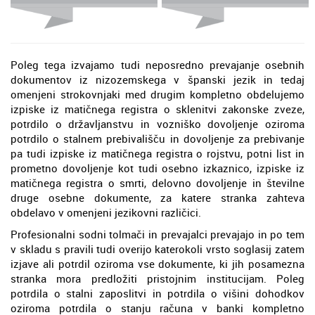
Poleg tega izvajamo tudi neposredno prevajanje osebnih
dokumentov iz nizozemskega v španski jezik in tedaj
omenjeni strokovnjaki med drugim kompletno obdelujemo
izpiske iz matičnega registra o sklenitvi zakonske zveze,
potrdilo o državljanstvu in vozniško dovoljenje oziroma
potrdilo o stalnem prebivališču in dovoljenje za prebivanje
pa tudi izpiske iz matičnega registra o rojstvu, potni list in
prometno dovoljenje kot tudi osebno izkaznico, izpiske iz
matičnega registra o smrti, delovno dovoljenje in številne
druge osebne dokumente, za katere stranka zahteva
obdelavo v omenjeni jezikovni različici.
Profesionalni sodni tolmači in prevajalci prevajajo in po tem
v skladu s pravili tudi overijo katerokoli vrsto soglasij zatem
izjave ali potrdil oziroma vse dokumente, ki jih posamezna
stranka mora predložiti pristojnim institucijam. Poleg
potrdila o stalni zaposlitvi in potrdila o višini dohodkov
oziroma potrdila o stanju računa v banki kompletno