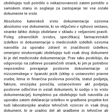
obdelujejo tudi potrdilo o nekaznovanosti zatem potrdilo o
samskem stanu in soglasje za zastopanje ter vse ostale
dokumente te vrste.
Absolutno katerokoli vrsto dokumentacije oziroma
absolutno vse dokumente, ki so vključeni v njihovo sestavo,
stranke lahko dobijo obdelane v skladu z veljavnimi pravili.
Poleg zdravniških izvidov, specifikacij farmacevtskih
izdelkov in dokumentacije o medicinskih izdelkih oziroma
navodila za uporabo zdravil in značilnosti izdelkov,
omenjeni strokovnjaki obdelujejo tudi vsak drug dokument
ki je del medicinske dokumentacije. Prav tako poskrbijo, da
odgovorijo na zahteve posamičnih strank, ki jim je potrebno
neposredno prevajanje poslovne dokumentacije iz
nizozemskega v španski jezik (sklep o ustanovitvi pravne
osebe, letna in finančna poslovna poročila, statut podjetja,
fakture, revizijska poročila, ustanovitveni akt podjetja,
poslovne odločitve in ostali dokumenti, ki sodijo v to vrsto
dokumentacije), kompletno pa obdelujejo tudi navodila za
uporabo zatem deklaracije izdelkov in gradbene projekte kot
tudi laboratorijske analize tehničnih vzorcev in vsak drug
dokument, ki je uradno del ali gradbene in tehnične ali