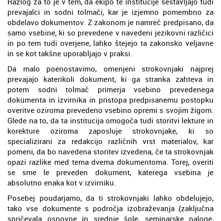
Razlog za to je v tem, da ekipo te institucije sestavljajo tudi
prevajalci in sodni tolmači, kar je izjemno pomembno za
obdelavo dokumentov. Z zakonom je namreč predpisano, da
samo vsebine, ki so prevedene v navedeni jezikovni različici
in po tem tudi overjene, lahko štejejo ta zakonsko veljavne
in se kot takšne uporabljajo v praksi.
Da malo poenostavimo, omenjeni strokovnjaki najprej
prevajajo katerikoli dokument, ki ga stranka zahteva in
potem sodni tolmač primerja vsebino prevedenega
dokumenta in izvirnika in pristopa predpisanemu postopku
overitve oziroma prevedeno vsebino opremi s svojim žigom.
Glede na to, da ta institucija omogoča tudi storitvi lekture in
korekture oziroma zaposluje strokovnjake, ki so
specializirani za redakcijo različnih vrst materialov, kar
pomeni, da bo navedena storitev izvedena, če ta strokovnjak
opazi razlike med tema dvema dokumentoma. Torej, overiti
se sme le preveden dokument, katerega vsebina je
absolutno enaka kot v izvirniku.
Posebej poudarjamo, da ti strokovnjaki lahko obdelujejo,
tako vse dokumente s področja izobraževanja (zaključna
spričevala osnovne in srednje šole, seminarske naloge,