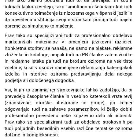
tolmači lahko izvedejo, tako simultano in šepetano kot tudi
konsekutivno tolmačenje iz nizozemskega v španski jezik in
da navedena institucija svojim strankam ponuja tudi najem
opreme za simultano tolmačenje.
Prav tako so specializirani tudi za profesionalno obdelavo
marketinških materialov v omenjeni jezikovni različici.
Konkretna storitev se nanaša, ne samo na plakate, reklamne
zloženke in kataloge, ampak tudi na PR članke zatem vizitke
in reklamne letake pa tudi na brošure oziroma na vse tiste
vsebine, ki so v osnovi namenjene reklamiranju kateregakoli
izdelka in storitve oziroma predstavljanju dela nekega
podjetja ali določenega dogodka.
Vsi, ki jih to zanima, ter strokovnjake lahko zadolžijo, da bi
prevedejo časopisne članke in vsebino katerekoli vrste revij
(znanstvene, otroške, ilustrirane in druge), pri čemer
odgovarjajo tudi na zahteve posameznikov, ki želijo dobiti
profesionalno prevedeno neko književno delo ali učbenik.
Prav tako so specializirani tudi za obdelavo strokovnih pa
tudi poljudnih besedilnih vsebin različne tematike oziroma
dolžine in kompleksnosti.