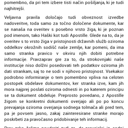
pomembno, da pri tem izbere tisti način pošiljanja, ki je tudi
najhitrejši.
Veljavna pravila določajo tudi obveznost izvedbe
nadoveritve, toda samo za točno določene dokumente, kar
se nanaša na overitev s posebno vrsto žiga, ki je poznan
pod imenom, tako Haški kot tudi Apostille. Glede na to, da je
overitev s to vrsto žiga v pristojnosti državnih služb oziroma
oddelkov okrožnih sodišč naše zemlje, kar pomeni, da ima
samo stranka pravico v okviru njih dobiti potrebne
informacije. Pravzaprav gre za to, da strokovnjaki naše
institucije niso dolžni posedovati teh podatkov oziroma jih
dati strankam, saj to ne sodi v njihovo pristojnost. Vsekakor
podrobno informiranje o tem pomembno vpliva na celoten
postopek obdelave dokumentov, ker stranka izve, kam jih
mora najprej poslati oziroma odnesti in po katerem principu
se ta dokument obdeluje. Preprosto povedano, z Apostille
žigom se konkretni dokumenti overjajo ali po po koncu
prevajanja oziroma overjanja sodnega tolmača ali pred tem,
pa je povsem jasno, zakaj zainteresirane stranke morajo
poskrbeti za pravočasno pridobivanje teh informacij.
Prav tako želimo poudariti tudi to, da prevajalci in sodni