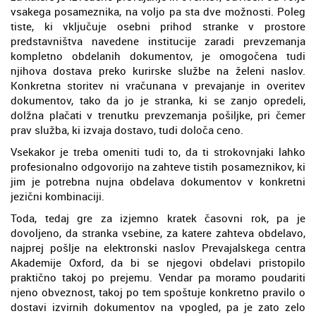
vsakega posameznika, na voljo pa sta dve možnosti. Poleg
tiste, ki vključuje osebni prihod stranke v prostore
predstavništva navedene institucije zaradi prevzemanja
kompletno obdelanih dokumentov, je omogočena tudi
njihova dostava preko kurirske službe na želeni naslov.
Konkretna storitev ni vračunana v prevajanje in overitev
dokumentov, tako da jo je stranka, ki se zanjo opredeli,
dolžna plačati v trenutku prevzemanja pošiljke, pri čemer
prav služba, ki izvaja dostavo, tudi določa ceno.
Vsekakor je treba omeniti tudi to, da ti strokovnjaki lahko
profesionalno odgovorijo na zahteve tistih posameznikov, ki
jim je potrebna nujna obdelava dokumentov v konkretni
jezični kombinaciji.
Toda, tedaj gre za izjemno kratek časovni rok, pa je
dovoljeno, da stranka vsebine, za katere zahteva obdelavo,
najprej pošlje na elektronski naslov Prevajalskega centra
Akademije Oxford, da bi se njegovi obdelavi pristopilo
praktično takoj po prejemu. Vendar pa moramo poudariti
njeno obveznost, takoj po tem spoštuje konkretno pravilo o
dostavi izvirnih dokumentov na vpogled, pa je zato zelo