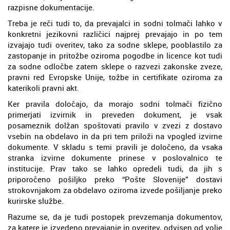
razpisne dokumentacije.
Treba je reči tudi to, da prevajalci in sodni tolmači lahko v
konkretni jezikovni različici najprej prevajajo in po tem
izvajajo tudi overitev, tako za sodne sklepe, pooblastilo za
zastopanje in pritožbe oziroma pogodbe in licence kot tudi
za sodne odločbe zatem sklepe o razvezi zakonske zveze,
pravni red Evropske Unije, tožbe in certifikate oziroma za
katerikoli pravni akt.
Ker pravila določajo, da morajo sodni tolmači fizično
primerjati izvirnik in preveden dokument, je vsak
posameznik dolžan spoštovati pravilo v zvezi z dostavo
vsebin na obdelavo in da pri tem priloži na vpogled izvirne
dokumente. V skladu s temi pravili je določeno, da vsaka
stranka izvirne dokumente prinese v poslovalnico te
institucije. Prav tako se lahko opredeli tudi, da jih s
priporočeno pošiljko preko “Pošte Slovenije” dostavi
strokovnjakom za obdelavo oziroma izvede pošiljanje preko
kurirske službe.
Razume se, da je tudi postopek prevzemanja dokumentov,
za katere je izvedeno prevajanje in overitev, odvisen od volje