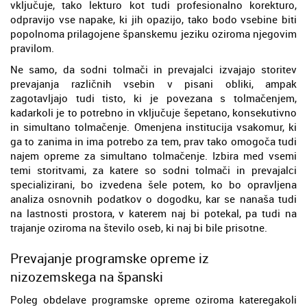
vključuje, tako lekturo kot tudi profesionalno korekturo,
odpravijo vse napake, ki jih opazijo, tako bodo vsebine biti
popolnoma prilagojene španskemu jeziku oziroma njegovim
pravilom.
Ne samo, da sodni tolmači in prevajalci izvajajo storitev
prevajanja različnih vsebin v pisani obliki, ampak
zagotavljajo tudi tisto, ki je povezana s tolmačenjem,
kadarkoli je to potrebno in vključuje šepetano, konsekutivno
in simultano tolmačenje. Omenjena institucija vsakomur, ki
ga to zanima in ima potrebo za tem, prav tako omogoča tudi
najem opreme za simultano tolmačenje. Izbira med vsemi
temi storitvami, za katere so sodni tolmači in prevajalci
specializirani, bo izvedena šele potem, ko bo opravljena
analiza osnovnih podatkov o dogodku, kar se nanaša tudi
na lastnosti prostora, v katerem naj bi potekal, pa tudi na
trajanje oziroma na število oseb, ki naj bi bile prisotne.
Prevajanje programske opreme iz
nizozemskega na španski
Poleg obdelave programske opreme oziroma kateregakoli