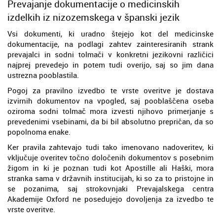
Prevajanje dokumentacije o medicinskih
izdelkih iz nizozemskega v španski jezik
Vsi dokumenti, ki uradno štejejo kot del medicinske
dokumentacije, na podlagi zahtev zainteresiranih strank
prevajalci in sodni tolmači v konkretni jezikovni različici
najprej prevedejo in potem tudi overijo, saj so jim dana
ustrezna pooblastila.
Pogoj za pravilno izvedbo te vrste overitve je dostava
izvirnih dokumentov na vpogled, saj pooblaščena oseba
oziroma sodni tolmač mora izvesti njihovo primerjanje s
prevedenimi vsebinami, da bi bil absolutno prepričan, da so
popolnoma enake.
Ker pravila zahtevajo tudi tako imenovano nadoveritev, ki
vključuje overitev točno določenih dokumentov s posebnim
žigom in ki je poznan tudi kot Apostille ali Haški, mora
stranka sama v državnih institucijah, ki so za to pristojne in
se pozanima, saj strokovnjaki Prevajalskega centra
Akademije Oxford ne posedujejo dovoljenja za izvedbo te
vrste overitve.