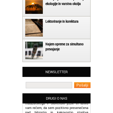
ekologije in varstva okolja
Lektoriranje in korektura
Najem opreme za simultano
prevajanje
Matjaž iz Ajdovščine:
Lahko pohvalim vse zaposlene v Akademiji
Oxford, ker so resnično profesionalni in
NEWSLETTER
prevajalske storitve opravljajo hitro in
učinkoviti.
Martina iz Bleda:
Potrebovala sem prevajanje iz
madžarskega v slovenski jezik in lahko
DRUGI O NAS
vam rečem, da sem pozitivno presenečena
nad hitrostjo in kakovostjo storitve
prevajalcev Akademije Oxford.