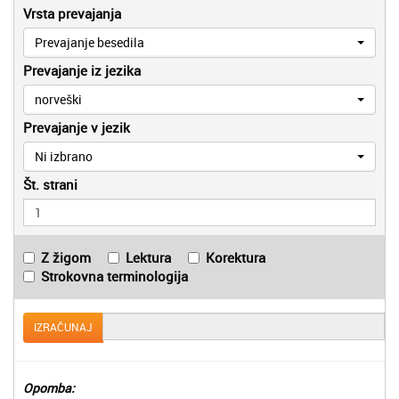
Vrsta prevajanja
Prevajanje besedila
Prevajanje iz jezika
norveški
Prevajanje v jezik
Ni izbrano
Št. strani
Z žigom
Lektura
Korektura
Strokovna terminologija
IZRAČUNAJ
Opomba: