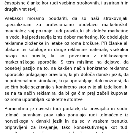
časopisne članke kot tudi vsebino strokovnih, ilustriranih in
drugih vrst revij.
Vsekakor moramo poudariti, da so naši strokovnjaki
specializirani za profesionalno obdelavo marketinških
materialov, saj poznajo tudi pravila, ki jih določa marketing
in vedo, kaj predstavlja izraz dober marketing. Ko obdelujejo
reklamne zloženke in letake oziroma brošure, PR članke ali
plakate ter kataloge in druge reklamne materiale, vsekakor
pazijo na pravila, ki so povezana z oblikovanjem
marketinškega sporočila. S tem mislimo na dejstvo, da
posebej pazijo na to, na kakšen način konkretno reklamno
sporočilo prilagajajo pravilom, ki jih določa danski jezik, da
bi potencialnim strankam, ki ga uporabljajo, dali možnost, da
se čim bolje seznanijo s konkretno storitvijo ali izdelkom, ki
se na ta način reklamira, da bi ga čim prej začeli kupovati
oziroma uporabljati konkretne storitve.
Pomembno je navesti tudi podatek, da prevajalci in sodni
tolmači strankam prav tako ponujajo tudi tolmačenje iz
norveškega v danski jezik in da so v vsakem trenutku
pripravljeni za izvajanje, tako konsekutivnega kot tudi