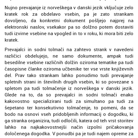
Nujno prevajanje iz norveškega v danski jezik vključuje zelo
kratek rok za obdelavo vsebin, pa je zato strankam
dovoljeno, da konkretni dokument pošljejo najprej na
elektronski naslov, vsekakor pa so dolžno potem dostaviti
tudi izvirne vsebine na vpogled in to v roku, ki mora biti zelo
kratek.
Prevajalci in sodni tolmači na zahtevo strank v navedeni
različici obdelujejo, ne samo dokumente, ampak tudi
besedilne vsebine različnih dolžin oziroma tematike pa tudi
časopisne članke oziroma učbenike ter vse vrste književnih
del. Prav tako strankam lahko ponudimo tudi prevajanje
spletnih strani in številnih drugih vsebin, ki so povezane s
spletom pa tudi tolmačenje iz norveškega v danski jezik.
Glede na to, da so prevajalci in sodni tolmači enako
kakovostno specializirani tudi za simultano pa tudi za
šepetano ter konsekutivno tolmačenje, to pomeni, da se
bodo na osnovi vseh pridobljenih informacij o dogodku, ki
ga stranka organizira, tudi odločili, katera od teh vrst storitev
lahko na najkakovostnejši način izpolni pričakovanja
določenega dogodka. V ponudbi pa je tudi najem opreme za