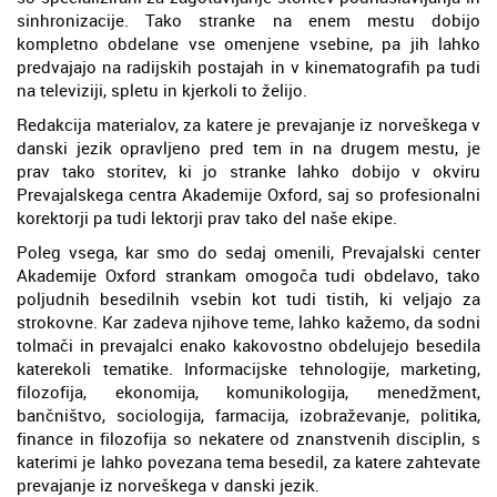
sinhronizacije. Tako stranke na enem mestu dobijo
kompletno obdelane vse omenjene vsebine, pa jih lahko
predvajajo na radijskih postajah in v kinematografih pa tudi
na televiziji, spletu in kjerkoli to želijo.
Redakcija materialov, za katere je prevajanje iz norveškega v
danski jezik opravljeno pred tem in na drugem mestu, je
prav tako storitev, ki jo stranke lahko dobijo v okviru
Prevajalskega centra Akademije Oxford, saj so profesionalni
korektorji pa tudi lektorji prav tako del naše ekipe.
Poleg vsega, kar smo do sedaj omenili, Prevajalski center
Akademije Oxford strankam omogoča tudi obdelavo, tako
poljudnih besedilnih vsebin kot tudi tistih, ki veljajo za
strokovne. Kar zadeva njihove teme, lahko kažemo, da sodni
tolmači in prevajalci enako kakovostno obdelujejo besedila
katerekoli tematike. Informacijske tehnologije, marketing,
filozofija, ekonomija, komunikologija, menedžment,
bančništvo, sociologija, farmacija, izobraževanje, politika,
finance in filozofija so nekatere od znanstvenih disciplin, s
katerimi je lahko povezana tema besedil, za katere zahtevate
prevajanje iz norveškega v danski jezik.