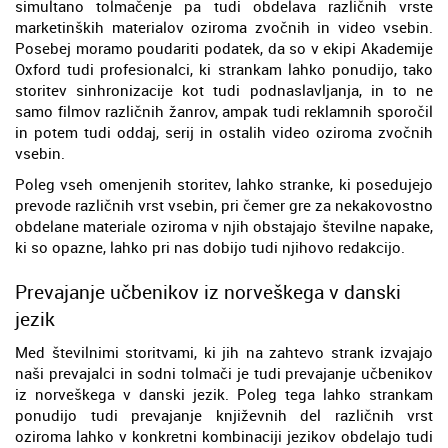
simultano tolmačenje pa tudi obdelava različnih vrste
marketinških materialov oziroma zvočnih in video vsebin.
Posebej moramo poudariti podatek, da so v ekipi Akademije
Oxford tudi profesionalci, ki strankam lahko ponudijo, tako
storitev sinhronizacije kot tudi podnaslavljanja, in to ne
samo filmov različnih žanrov, ampak tudi reklamnih sporočil
in potem tudi oddaj, serij in ostalih video oziroma zvočnih
vsebin.
Poleg vseh omenjenih storitev, lahko stranke, ki posedujejo
prevode različnih vrst vsebin, pri čemer gre za nekakovostno
obdelane materiale oziroma v njih obstajajo številne napake,
ki so opazne, lahko pri nas dobijo tudi njihovo redakcijo.
Prevajanje učbenikov iz norveškega v danski
jezik
Med številnimi storitvami, ki jih na zahtevo strank izvajajo
naši prevajalci in sodni tolmači je tudi prevajanje učbenikov
iz norveškega v danski jezik. Poleg tega lahko strankam
ponudijo tudi prevajanje književnih del različnih vrst
oziroma lahko v konkretni kombinaciji jezikov obdelajo tudi