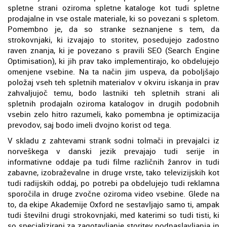
spletne strani oziroma spletne kataloge kot tudi spletne
prodajalne in vse ostale materiale, ki so povezani s spletom.
Pomembno je, da so stranke seznanjene s tem, da
strokovnjaki, ki izvajajo to storitev, posedujejo zadostno
raven znanja, ki je povezano s pravili SEO (Search Engine
Optimisation), ki jih prav tako implementirajo, ko obdelujejo
omenjene vsebine. Na ta način jim uspeva, da poboljšajo
položaj vseh teh spletnih materialov v okviru iskanja in prav
zahvaljujoč temu, bodo lastniki teh spletnih strani ali
spletnih prodajaln oziroma katalogov in drugih podobnih
vsebin zelo hitro razumeli, kako pomembna je optimizacija
prevodov, saj bodo imeli dvojno korist od tega.
V skladu z zahtevami strank sodni tolmači in prevajalci iz
norveškega v danski jezik prevajajo tudi serije in
informativne oddaje pa tudi filme različnih žanrov in tudi
zabavne, izobraževalne in druge vrste, tako televizijskih kot
tudi radijskih oddaj, po potrebi pa obdelujejo tudi reklamna
sporočila in druge zvočne oziroma video vsebine. Glede na
to, da ekipe Akademije Oxford ne sestavljajo samo ti, ampak
tudi številni drugi strokovnjaki, med katerimi so tudi tisti, ki
so specializirani za zagotavljanje storitev podnaslavljanja in