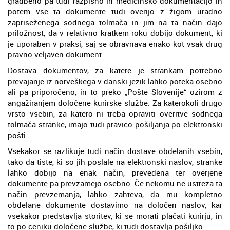
gradbeno pa tudi razpisno in medicinsko dokumentacijo in
potem vse ta dokumente tudi overijo z žigom uradno
zapriseženega sodnega tolmača in jim na ta način dajo
priložnost, da v relativno kratkem roku dobijo dokument, ki
je uporaben v praksi, saj se obravnava enako kot vsak drug
pravno veljaven dokument.
Dostava dokumentov, za katere je strankam potrebno
prevajanje iz norveškega v danski jezik lahko poteka osebno
ali pa priporočeno, in to preko „Pošte Slovenije“ ozirom z
angažiranjem določene kurirske službe. Za katerokoli drugo
vrsto vsebin, za katero ni treba opraviti overitve sodnega
tolmača stranke, imajo tudi pravico pošiljanja po elektronski
pošti.
Vsekakor se razlikuje tudi način dostave obdelanih vsebin,
tako da tiste, ki so jih poslale na elektronski naslov, stranke
lahko dobijo na enak način, prevedena ter overjene
dokumente pa prevzamejo osebno. Če nekomu ne ustreza ta
način prevzemanja, lahko zahteva, da mu kompletno
obdelane dokumente dostavimo na določen naslov, kar
vsekakor predstavlja storitev, ki se morati plačati kurirju, in
to po ceniku določene službe, ki tudi dostavlja pošiljko.