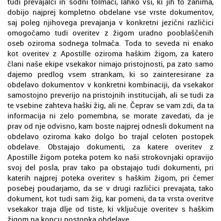
tudi prevajalci in sodni tolmači, lahko vsi, ki jih to zanima,
dobijo najprej kompletno obdelane vse vrste dokumentov,
saj poleg njihovega prevajanja v konkretni jezični različici
omogočamo tudi overitev z žigom uradno pooblaščenih
oseb oziroma sodnega tolmača. Toda to seveda ni enako
kot overitev z Apostille oziroma haškim žigom, za katero
člani naše ekipe vsekakor nimajo pristojnosti, pa zato samo
dajemo predlog vsem strankam, ki so zainteresirane za
obdelavo dokumentov v konkretni kombinaciji, da vsekakor
samostojno preverijo na pristojnih institucijah, ali se tudi za
te vsebine zahteva haški žig, ali ne. Čeprav se vam zdi, da ta
informacija ni zelo pomembna, se morate zavedati, da je
prav od nje odvisno, kam boste najprej odnesli dokument na
obdelavo oziroma kako dolgo bo trajal celoten postopek
obdelave. Obstajajo dokumenti, za katere overitev z
Apostille žigom poteka potem ko naši strokovnjaki opravijo
svoj del posla, prav tako pa obstajajo tudi dokumenti, pri
katerih najprej poteka overitev s haškim žigom, pri čemer
posebej poudarjamo, da se v drugi različici prevajata, tako
dokument, kot tudi sam žig, kar pomeni, da ta vrsta overitve
vsekakor traja dlje od tiste, ki vključuje overitev s haškim
žigom na koncu postopka obdelave.