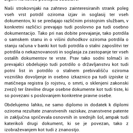
Naši strokovnjaki na zahtevo zainteresiranih strank poleg
vseh vrst potrdil oziroma izjav in soglasij ter vseh
dokumentov, ki se predajajo različnim pristojnim službam, v
konkretni različici prevajajo tudi poslovno pa tudi osebno
dokumentacijo. Tako pri nas dobite prevajanje, tako potrdila
o samskem stanu in o višini dohodkov oziroma potrdila o
stanju računa v banki kot tudi potrdila o stalni zaposlitvi ter
potrdila o nekaznovanosti in soglasja za zastopanje ter vseh
ostalih dokumentov te vrste. Prav tako sodni tolmači in
prevajalci obdelujejo tudi potrdilo o državljanstvu kot tudi
potni list in potrdilo o stalnem prebivališču oziroma
vozniško dovoljenje in osebno izkaznico pa tudi izpiske iz
matičnega registra (o rojstvu, o smrti, o sklenjeni zakonski
zvezi) ter številne druge osebne dokumente kot tudi tiste, ki
so povezani s poslovanjem konkretne pravne osebe.
Obdelujemo lahko, ne samo diplomo in dodatek k diplomi
oziroma rezultate znanstvenih raziskav, znanstvene patente
in zaključna spričevala osnovnih in srednjih šol, ampak tudi
katerikoli drugi dokument, ki se je povezan, tako z
izobraževanjem kot tudi z znanostjo.