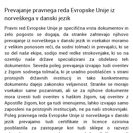
Prevajanje pravnega reda Evropske Unije iz
norveškega v danski jezik
Pravni red Evropske Unije je specifična vrsta dokumentov in
zelo pogosto se dogaja, da stranke zahtevajo njihovo
prevajanje iz norveškega v danski jezik in vsekakor moramo
z velikim ponosom reči, da sodni tolmači in prevajalci, ki se
so del naše ekipe, sodijo med redke strokovnjake, ki so na
ozemlju naše države specializirani za obdelavo teh
dokumentov. Seveda poleg prevajanja izvajajo tudi overitev
z žigom sodnega tolmača, ki je uradno pooblaščen s strani
pristojnih državnih institucij in tako konkretnemu
dokumentu dajejo zakonsko veljavnost. Stranke se morajo
vsekakor same pozanimati, ali se za njihove dokumente
mora izvesti tudi overitev s haškim žigom, saj overitev z
Apostille žigom, kot ga tudi imenujemo, lahko izvajajo samo
zaposleni na pristojnih institucijah, ne pa naši strokovnjaki.
Poleg pravnega reda Evropske Unije iz norveškega v danski
jezik prevajamo tudi certifikate in licence oziroma
pooblastila za zastopanje kot tudi sklepe o razvezi