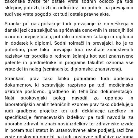
zakonske zveze ter ostale vrste sodnih odločb pa tudi
sklepov, pritožb, tožb in odločitev, po potrebi pa prevajamo
tudi vse vrste pogodb kot tudi ostale pravne akte.
Stranke pri nas pričakuje tudi prevajanje iz norveškega v
danski jezik za zaključna spričevala osnovnih in srednjih šol
oziroma prepise ocen, potrdilo o rednem šolanju in diplomo
in dodatek k diplomi. Sodni tolmači in prevajalci, ko je to
potrebno, prav tako prevajajo tudi rezultate znanstvenih
raziskav ter potrdila o rednem šolanju kot tudi znanstvene
patente in predmetnike in programe fakultet oziroma vse
vrste del in nalog (seminarske, diplomske, znanstvena).
Strankam prav tako lahko ponudimo tudi obdelavo
dokumentov, ki sestavljajo razpisno pa tudi medicinsko
oziroma poslovno, gradbeno in tehnično dokumentacijo.
Naši strokovnjaki poleg navodil za uporabo in
laboratorijskih analiz tehničnih vzorcev prav tako obdelujejo
tudi gradbene projekte kot tudi deklaracije izdelkov in
specifikacije farmacevtskih izdelkov pa tudi navodila za
uporabo zdravil in značilnosti izdelkov ter zdravniške izvide
in potem tudi statut in ustanovitvene akte podjetij, različne
vrste poslovnih poročil pa tudi poslovne odločitve oziroma