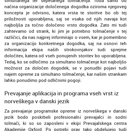
simultanega ter šepetanega tolmačenja. Toda samo od
načina organizacije določenega dogodka oziroma njegoveg
koncepta je odvisno, katera vrsta te storitve bo ob tej
priložnosti uporabljena, saj se vsaka od njih navaja kot
najboljša za točno določeno vrsto dogodka. Zato mi tudi
zahtevamo od strank, ki jim je potrebno tolmačenje v tej
različici, da nas najprej informirajo o vsem, kar je pomembno
za organizacijo konkretnega dogodka, saj na osnovi teh
informacija ekipa naših strokovnjakov tudi sprejme
določitev, katera od vseh ponujenih storitev bo uporabljena.
Tedaj, ko se odločimo za simultano tolmačenje kot najboljšo
možnost za določen dogodek, se v ponudbi pojavi tudi
najem opreme za simultano tolmačenje, kar našim strankam
lahko ponudimo pod odličnimi pogoji.
Prevajanje aplikacija in programa vseh vrst iz
norveškega v danski jezik
Za prevajanje programske opreme iz norveškega v danski
jezik bodo poskrbeli profesionalni prevajalci in sodni
tolmači, ki so so zaposleni v ekipi Prevajalskega centra
Akademije Oxford. Po potrebi prav tako obdelujejo tudi