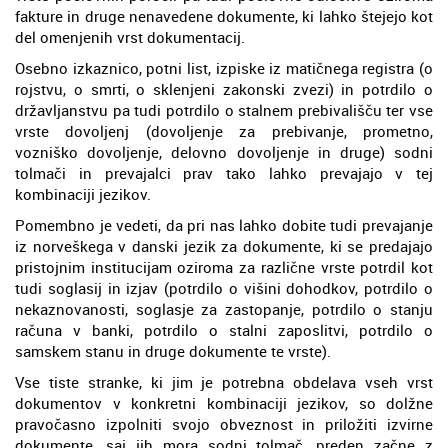
fakture in druge nenavedene dokumente, ki lahko štejejo kot
del omenjenih vrst dokumentacij.
Osebno izkaznico, potni list, izpiske iz matičnega registra (o
rojstvu, o smrti, o sklenjeni zakonski zvezi) in potrdilo o
državljanstvu pa tudi potrdilo o stalnem prebivališču ter vse
vrste dovoljenj (dovoljenje za prebivanje, prometno,
vozniško dovoljenje, delovno dovoljenje in druge) sodni
tolmači in prevajalci prav tako lahko prevajajo v tej
kombinaciji jezikov.
Pomembno je vedeti, da pri nas lahko dobite tudi prevajanje
iz norveškega v danski jezik za dokumente, ki se predajajo
pristojnim institucijam oziroma za različne vrste potrdil kot
tudi soglasij in izjav (potrdilo o višini dohodkov, potrdilo o
nekaznovanosti, soglasje za zastopanje, potrdilo o stanju
računa v banki, potrdilo o stalni zaposlitvi, potrdilo o
samskem stanu in druge dokumente te vrste).
Vse tiste stranke, ki jim je potrebna obdelava vseh vrst
dokumentov v konkretni kombinaciji jezikov, so dolžne
pravočasno izpolniti svojo obveznost in priložiti izvirne
dokumente, saj jih mora sodni tolmač, preden začne z