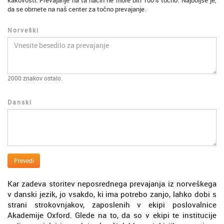
kakovosti. Prevajanje na ta način ne more biti 100% točno. Najboljše je,
da se obrnete na naš center za točno prevajanje.
Norveški
2000
znakov ostalo.
Danski
Prevedi
Kar zadeva storitev neposrednega prevajanja iz norveškega
v danski jezik, jo vsakdo, ki ima potrebo zanjo, lahko dobi s
strani strokovnjakov, zaposlenih v ekipi poslovalnice
Akademije Oxford. Glede na to, da so v ekipi te institucije