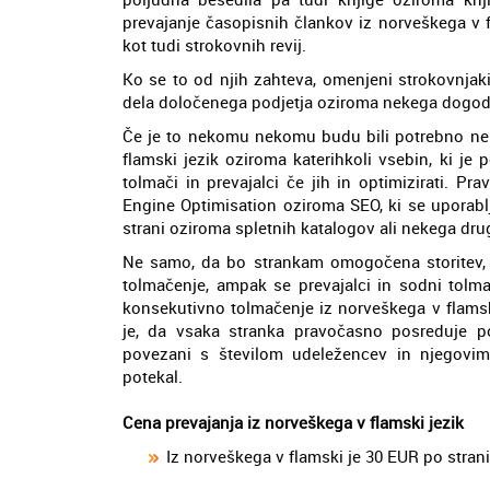
prevajanje časopisnih člankov iz norveškega v fl
kot tudi strokovnih revij.
Ko se to od njih zahteva, omenjeni strokovnjaki 
dela določenega podjetja oziroma nekega dogodka 
Če je to nekomu nekomu budu bili potrebno ne
flamski jezik oziroma katerihkoli vsebin, ki je
tolmači in prevajalci če jih in optimizirati. P
Engine Optimisation oziroma SEO, ki se uporablja
strani oziroma spletnih katalogov ali nekega drug
Ne samo, da bo strankam omogočena storitev, 
tolmačenje, ampak se prevajalci in sodni tolma
konsekutivno tolmačenje iz norveškega v flamsk
je, da vsaka stranka pravočasno posreduje 
povezani s številom udeležencev in njegovim 
potekal.
Cena prevajanja iz norveškega v flamski jezik
Iz norveškega v flamski je 30 EUR po strani