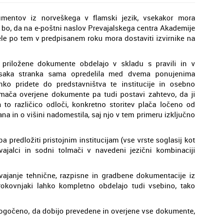
umentov iz norveškega v flamski jezik, vsekakor mora
 bo, da na e-poštni naslov Prevajalskega centra Akademije
ele po tem v predpisanem roku mora dostaviti izvirnike na
i priložene dokumente obdelajo v skladu s pravili in v
aka stranka sama opredelila med dvema ponujenima
ko pridete do predstavništva te institucije in osebno
ača overjene dokumente pa tudi postavi zahtevo, da ji
to različico odloči, konkretno storitev plača ločeno od
na in o višini nadomestila, saj njo v tem primeru izključno
a predložiti pristojnim institucijam (vse vrste soglasij kot
vajalci in sodni tolmači v navedeni jezični kombinaciji
ajanje tehnične, razpisne in gradbene dokumentacije iz
trokovnjaki lahko kompletno obdelajo tudi vsebino, tako
ogočeno, da dobijo prevedene in overjene vse dokumente,