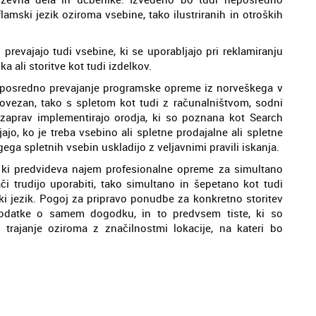
amski jezik oziroma vsebine, tako ilustriranih in otroških
prevajajo tudi vsebine, ki se uporabljajo pri reklamiranju
ali storitve kot tudi izdelkov.
posredno prevajanje programske opreme iz norveškega v
 povezan, tako s spletom kot tudi z računalništvom, sodni
ravzaprav implementirajo orodja, ki so poznana kot Search
jo, ko je treba vsebino ali spletne prodajalne ali spletne
ega spletnih vsebin uskladijo z veljavnimi pravili iskanja.
ki predvideva najem profesionalne opreme za simultano
či trudijo uporabiti, tako simultano in šepetano kot tudi
i jezik. Pogoj za pripravo ponudbe za konkretno storitev
podatke o samem dogodku, in to predvsem tiste, ki so
trajanje oziroma z značilnostmi lokacije, na kateri bo