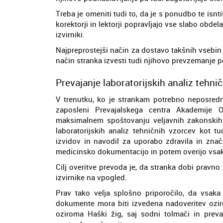
Treba je omeniti tudi to, da je s ponudbo te isnti
korektorji in lektorji popravljajo vse slabo obdela
izvirniki.
Najpreprostejši način za dostavo takšnih vsebin
način stranka izvesti tudi njihovo prevzemanje 
Prevajanje laboratorijskih analiz tehni
V trenutku, ko je strankam potrebno neposredn
zaposleni Prevajalskega centra Akademije O
maksimalnem spoštovanju veljavnih zakonskih 
laboratorijskih analiz tehničnih vzorcev kot t
izvidov in navodil za uporabo zdravila in zna
medicinsko dokumentacijo in potem overijo vsa
Cilj overitve prevoda je, da stranka dobi pravno
izvirnike na vpogled.
Prav tako velja splošno priporočilo, da vsaka
dokumente mora biti izvedena nadoveritev ozir
oziroma Haški žig, saj sodni tolmači in preva