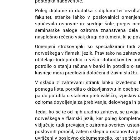
postopka nadoveritve.
Poleg diplome in dodatka k diplomi ter rezult
fakultet, stranke lahko v poslovalnici omenje
spričevala osnovne in srednje šole, prepis oce
seminarske naloge oziroma znanstvena dela 
nasplošno rečeno vsak drugi dokument, ki je pov
Omenjeni strokovnjaki so specializirani tudi
norveškega v flamski jezik. Prav tako na zahtevo 
obdelajo tudi potrdilo o višini dohodkov ter pot
potrdilo o stanju računa v banki in potrdilo o
kasneje mora predložiti določeni državni službi.
V skladu z zahtevami strank lahko izvedemo
potnega lista, potrdila o državljanstvu in osebne
pa do potrdila o stalnem prebivališču, izpiskov 
oziroma dovoljenja za prebivanje, delovnega in 
Tedaj, ko se te od njih uradno zahteva, se izva
norveškega v flamski jezik, kar poleg kompletne
vključuje tudi prevajanje oziroma overitev ustano
poslovnih poročil, zatem sklepa o ustanovitvi 
uvrščeni v poslovno dokumentacijo, ker se tičejo