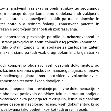
atov znanstvenih raziskav in predmetnikov ter programov
ne institucije dobijo kompletno obdelana tudi zaključna
n in potrdilo o opravljenih izpitih pa tudi diplomske in
ter potrdilo o rednem šolanju, znanstvene patente in
ezan s področjem znanosti ali izobraževanja.
 za neposredno prevajanje potrdila o nekaznovanosti iz
strank prevajalci in sodni tolmači v tej jezični kombinaciji
rdilo o stalni zaposlitvi in soglasje za zastopanje, zatem
 samskem stanu pa tudi vsak drugi dokument, ki ga stranka
 tudi kompletno obdelavo vseh osebnih dokumentov, od
 izkaznice oziroma izpiskov iz matičnega registra o rojstvu
iz matičnega registra o smrti in o sklenitvi zakonske zveze
prometnega ter vozniškega dovoljenja.
ja se tudi neposredno prevajanje poslovne dokumentacije iz
 obdelave poslovnih odločitev, faktur in statuta podjetja
vitvenega akta podjetja ter revizijskih, letnih in finančnih
pravne osebe in nasplošno rečeno, vseh dokumentov, ki so
 poslovanja tako podjetnikov kot tudi pravnih oseb.