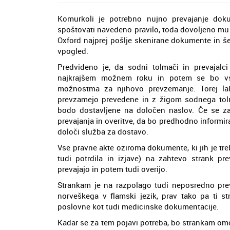
Komurkoli je potrebno nujno prevajanje dok
spoštovati navedeno pravilo, toda dovoljeno mu
Oxford najprej pošlje skenirane dokumente in š
vpogled.
Predvideno je, da sodni tolmači in prevajalc
najkrajšem možnem roku in potem se bo vs
možnostma za njihovo prevzemanje. Torej lah
prevzamejo prevedene in z žigom sodnega tolm
bodo dostavljene na določen naslov. Če se za 
prevajanja in overitve, da bo predhodno informira
določi služba za dostavo.
Vse pravne akte oziroma dokumente, ki jih je treb
tudi potrdila in izjave) na zahtevo strank pre
prevajajo in potem tudi overijo.
Strankam je na razpolago tudi neposredno prev
norveškega v flamski jezik, prav tako pa ti s
poslovne kot tudi medicinske dokumentacije.
Kadar se za tem pojavi potreba, bo strankam om