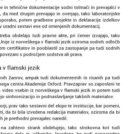
e in tehnične dokumentacije sodni tolmači in prevajalci v
 da med drugim prevajajo in overjajo, tako laboratorijske
 uporabo, potem gradbene projekte in deklaracije izdelkov
 v uradni sestavi ene od omenjenih dokumentacij.
treba obdelajo tudi pravne akte, pri čemer izvajajo, tako
nije iz norveškega v flamski jezik oziroma sodnih odločb
em certifikatov in pooblastil za zastopanje pa tudi sodnih
 povezani s področjem sodstva ali prava.
 v flamski jezik
čnih žanrov, ampak tudi dokumenternih in risanih pa tudi
skega centra Akademije Oxford. Pravzaprav so zaposleni te
in video vsebin iz norveškega v flamski jezik in potem tudi
jo sinhronizacijo in podnaslavljanje takšnih materialov.
rji, prav tako sestavni del ekipe te institucije, kar pomeni,
i, da bi bila izvedena redakcija materialov, oziroma da bi
ih je prethodni prevajalec naredil.
 na zahtevo strank obdelujejo, tako strokovna kot tudi
jiževna dela in učbenike. Izvedeno bo tudi neposredno