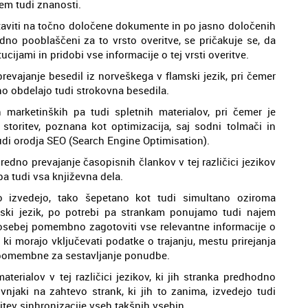
tem tudi znanosti.
ostaviti na točno določene dokumente in po jasno določenih
radno pooblaščeni za to vrsto overitve, se pričakuje se, da
cijami in pridobi vse informacije o tej vrsti overitve.
prevajanje besedil iz norveškega v flamski jezik, pri čemer
no obdelajo tudi strokovna besedila.
 marketinških pa tudi spletnih materialov, pri čemer je
toritev, poznana kot optimizacija, saj sodni tolmači in
udi orodja SEO (Search Engine Optimisation).
dno prevajanje časopisnih člankov v tej različici jezikov
a tudi vsa književna dela.
o izvedejo, tako šepetano kot tudi simultano oziroma
ski jezik, po potrebi pa strankam ponujamo tudi najem
osebej pomembno zagotoviti vse relevantne informacije o
i morajo vključevati podatke o trajanju, mestu prirejanja
so pomembne za sestavljanje ponudbe.
terialov v tej različici jezikov, ki jih stranka predhodno
ovnjaki na zahtevo strank, ki jih to zanima, izvedejo tudi
itev sinhronizacije vseh takšnih vsebin.