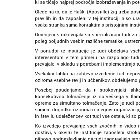
ki se tičejo najprej področja izobraževanja in po
Glede na to, da je Haški (Apostille) žig treba p
pravilih in da zaposleni v tej instituciji niso u
vsaka stranka sama kontaktira s pristojnimi institu
Omenjeni strokovnjaki so specializirani tudi za 
poleg poljudnih vsebin različne tematike, ustrez
V ponudbi te institucije je tudi obdelava vseh
interesentom v tem primeru na razpolago tudi s
prevajalci v skladu s potrebami implementirajo t
Vsekakor lahko na zahtevo izvedemo tudi neposre
oziroma vsebine revij in učbenikov, obdelujemo p
Posebej poudarjamo, da ti strokovnjaki lahk
konsekutivno tolmačenje iz norveškega v flam
opreme za simultano tolmačenje. Zato je tudi p
samem dogodku oziroma o njegovi organizaciji, k
in številu udeležencev kot tudi vse ostale, ki 
Ko izvedejo prevajanje vseh zvočnih in video ma
dostavi, v okviru te institucije zaposleni strok
njihovo podnaslavljanje pa tudi zagotavljajo stor