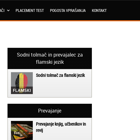
AČI
PLACEMENT TEST
POGOSTA VPRAŠANJA
KONTAKT
Sodni tolmač in prevajalec za
flamski jezik
Sodni tolmač za flamski jezik
Prevajanje
Prevajanje knjig, učbenikov in
revij