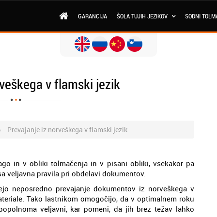
GARANCIJA
ŠOLA TUJIH JEZIKOV
SODNI TOLM
rveškega v flamski jezik
Prevajanje iz norveškega v flamski jezik
go in v obliki tolmačenja in v pisani obliki, vsekakor pa
sa veljavna pravila pri obdelavi dokumentov.
edejo neposredno prevajanje dokumentov iz norveškega v
materiale. Tako lastnikom omogočijo, da v optimalnem roku
opolnoma veljavni, kar pomeni, da jih brez težav lahko