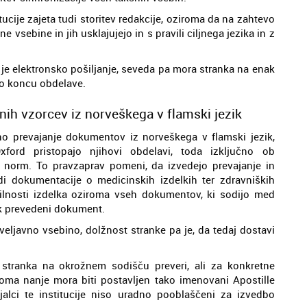
tucije zajeta tudi storitev redakcije, oziroma da na zahtevo
ne vsebine in jih usklajujejo in s pravili ciljnega jezika in z
 je elektronsko pošiljanje, seveda pa mora stranka na enak
po koncu obdelave.
čnih vzorcev iz norveškega v flamski jezik
o prevajanje dokumentov iz norveškega v flamski jezik,
xford pristopajo njihovi obdelavi, toda izključno ob
norm. To pravzaprav pomeni, da izvedejo prevajanje in
udi dokumentacije o medicinskih izdelkih ter zdravniških
čilnosti izdelka oziroma vseh dokumentov, ki sodijo med
k prevedeni dokument.
 veljavno vsebino, dolžnost stranke pa je, da tedaj dostavi
 stranka na okrožnem sodišču preveri, ali za konkretne
oma nanje mora biti postavljen tako imenovani Apostille
jalci te institucije niso uradno pooblaščeni za izvedbo