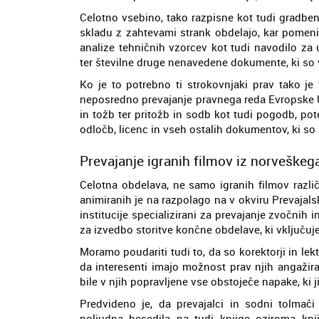
Celotno vsebino, tako razpisne kot tudi gradben
skladu z zahtevami strank obdelajo, kar pomeni,
analize tehničnih vzorcev kot tudi navodilo za
ter številne druge nenavedene dokumente, ki so
Ko je to potrebno ti strokovnjaki prav tako je 
neposredno prevajanje pravnega reda Evropske U
in tožb ter pritožb in sodb kot tudi pogodb, pot
odločb, licenc in vseh ostalih dokumentov, ki so
Prevajanje igranih filmov iz norveškega
Celotna obdelava, ne samo igranih filmov razli
animiranih je na razpolago na v okviru Prevajal
institucije specializirani za prevajanje zvočnih 
za izvedbo storitve končne obdelave, ki vključuje
Moramo poudariti tudi to, da so korektorji in lekto
da interesenti imajo možnost prav njih angažirat
bile v njih popravljene vse obstoječe napake, ki j
Predvideno je, da prevajalci in sodni tolmači
poljudna besedila pa tudi knjige oziroma kn