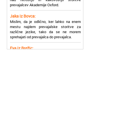
Jaka iz Bovca:
Mislim, da je odlično, ker lahko na enem
mestu najdem prevajalske storitve za
različne jezike, tako da se ne morem
sprehajati od prevajalca do prevajalca.
Eva iz Brežic:
Nujno sem potrebovala prevod v francoski
jezik, na spletu sem našla Oxford, jih
poklicala in v roku nekaj ur sem po
elektronski pošti prejela prevod. Resnično
so izjemni!
Zoran iz Velenja:
Uslužni, hitri in ljubeznivi, za njih imam
samo pohvalne besede!
Anja iz Višnje Gore:
Najboljše prevajalske storitve lahko najdete
prav v Akademiji Oxford! Vsaka čast!
Jure z Vrhnike:
Sodni tolmači iz Akademije Oxford so me