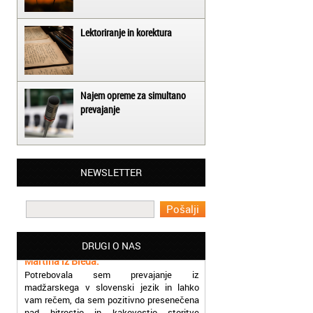
Lektoriranje in korektura
Najem opreme za simultano
prevajanje
Matjaž iz Ajdovščine:
NEWSLETTER
Lahko pohvalim vse zaposlene v Akademiji
Oxford, ker so resnično profesionalni in
prevajalske storitve opravljajo hitro in
učinkoviti.
Martina iz Bleda:
DRUGI O NAS
Potrebovala sem prevajanje iz
madžarskega v slovenski jezik in lahko
vam rečem, da sem pozitivno presenečena
nad hitrostjo in kakovostjo storitve
prevajalcev Akademije Oxford.