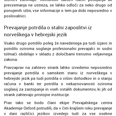
prevzemanja ne ustreza, se lahko odloči za neko drugo od
ponujenih izbir, vse informacije o tem pa dobi neposredno v
poslovalnici.
Prevajanje potrdila o stalni zaposlitvi iz
norveškega v hebrejski jezik
Vsako drugo potrdilo poleg že navedenega pa tudi izjavo in
potrdilo oziroma soglasje profesionalni prevajalci in sodni
tolmači obdelajo v skladu z določbami trenutno veljavnega
zakona.
Pravzaprav na zahtevo strank lahko izvedemo neposredno
prevajanje potrdila o samskem stanu iz norveškega v
hebrejski jezik pa tudi potrdila o višini dohodkov in o stanju
računa v banki ter potrdila o nekaznovanosti oziroma
soglasij za zastopanje in vseh ostalih dokumentov, ki jih od
strank zahtevajo pristojne institucije.
Prav tako se bodo člani ekipe Prevajalskega centra
Akademije Oxford potrudili, da v čim krajšem roku prevajanje
v dani različici jezikov izvedejo tudi za vse osebne