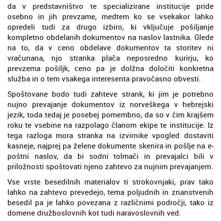
da v predstavništvo te specializirane institucije pride
osebno in jih prevzame, medtem ko se vsekakor lahko
opredeli tudi za drugo izbiro, ki vključuje pošiljanje
kompletno obdelanih dokumentov na naslov lastnika. Glede
na to, da v ceno obdelave dokumentov ta storitev ni
vračunana, njo stranka plača neposredno kurirju, ko
prevzema pošiljk, ceno pa je dolžna določiti konkretna
služba in o tem vsakega interesenta pravočasno obvesti.
Spoštovane bodo tudi zahteve strank, ki jim je potrebno
nujno prevajanje dokumentov iz norveškega v hebrejski
jezik, toda tedaj je posebej pomembno, da so v čim krajšem
roku te vsebine na razpolago članom ekipe te institucije. Iz
tega razloga mora stranka na izvirnike vpogled dostaviti
kasneje, najprej pa želene dokumente skenira in pošlje na e-
poštni naslov, da bi sodni tolmači in prevajalci bili v
priložnosti spoštovati njeno zahtevo za nujnim prevajanjem.
Vse vrste besedilnih materialov ti strokovnjaki, prav tako
lahko na zahtevo prevedejo, tema poljudnih in znanstvenih
besedil pa je lahko povezana z različnimi področji, tako iz
domene družboslovnih kot tudi naravoslovnih ved.