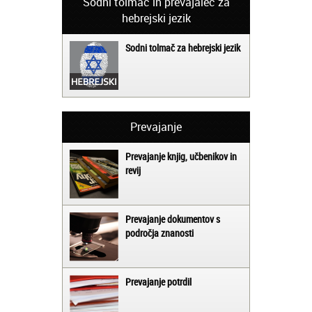
Sodni tolmač in prevajalec za
hebrejski jezik
Sodni tolmač za hebrejski jezik
Prevajanje
Prevajanje knjig, učbenikov in
revij
Prevajanje dokumentov s
področja znanosti
Prevajanje potrdil