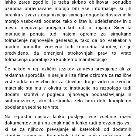
lahko zares zgodilo, je treba skrbno oblikovati ponudbo
oziroma obravnavane morajo biti vse informacije, ki jih
stranka v zvezi z organizacijo samega dogodka dostavi in ki
morajo vsebovati podatke, tako o številu udeležencev in o
mestu njegovega prirejanja kot tudi o trajanju. Sicer ta
institucija ponuja tudi najem opreme za simultano
tolmačenje najnovejše generacije, tako da bo vsekakor v
uradno ponudbo vnesena tudi konkretna storitev, če je
predvideno, da omenjeni strokovnjaki prav to vrsto
tolmačenja uporabijo za konkretno manifestacijo.
Če nekdo v tej različici jezikov zahteva prevajanje ali za
reklamna sporočila in serije ali za filme oziroma za različne
vrste oddaj in vsebin ter za številne druge video in zvočne
materiale sta mu v okviru te institucije na razpolago tudi
dodatni storitvi v pogledu njihovega podnaslavljanja in
sinhronizacije, tako da stranka zelo hitro dobi kompletno
obdelane vsebine te vrste.
Na e-poštni naslov lahko pošljejo vse vsebine razen
dokumentov in jih na enak način lahko tudi prevzamejo vsi,
ki se za njihovo prevajanje ali katerokoli od dodatnih
storitev zanimajo. Komurkoli takšen način pošiljanja ali