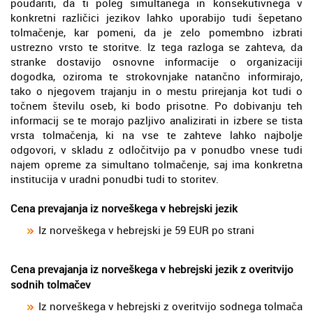
poudariti, da ti poleg simultanega in konsekutivnega v
konkretni različici jezikov lahko uporabijo tudi šepetano
tolmačenje, kar pomeni, da je zelo pomembno izbrati
ustrezno vrsto te storitve. Iz tega razloga se zahteva, da
stranke dostavijo osnovne informacije o organizaciji
dogodka, oziroma te strokovnjake natančno informirajo,
tako o njegovem trajanju in o mestu prirejanja kot tudi o
točnem številu oseb, ki bodo prisotne. Po dobivanju teh
informacij se te morajo pazljivo analizirati in izbere se tista
vrsta tolmačenja, ki na vse te zahteve lahko najbolje
odgovori, v skladu z odločitvijo pa v ponudbo vnese tudi
najem opreme za simultano tolmačenje, saj ima konkretna
institucija v uradni ponudbi tudi to storitev.
Cena prevajanja iz norveškega v hebrejski jezik
Iz norveškega v hebrejski je 59 EUR po strani
Cena prevajanja iz norveškega v hebrejski jezik z overitvijo
sodnih tolmačev
Iz norveškega v hebrejski z overitvijo sodnega tolmača