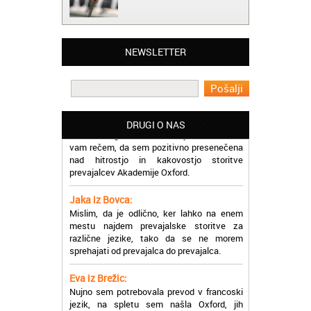
Matjaž iz Ajdovščine:
Lahko pohvalim vse zaposlene v Akademiji
Oxford, ker so resnično profesionalni in
prevajalske storitve opravljajo hitro in
NEWSLETTER
učinkoviti.
Martina iz Bleda:
Potrebovala sem prevajanje iz
madžarskega v slovenski jezik in lahko
DRUGI O NAS
vam rečem, da sem pozitivno presenečena
nad hitrostjo in kakovostjo storitve
prevajalcev Akademije Oxford.
Jaka iz Bovca:
Mislim, da je odlično, ker lahko na enem
mestu najdem prevajalske storitve za
različne jezike, tako da se ne morem
sprehajati od prevajalca do prevajalca.
Eva iz Brežic:
Nujno sem potrebovala prevod v francoski
jezik, na spletu sem našla Oxford, jih
poklicala in v roku nekaj ur sem po
elektronski pošti prejela prevod. Resnično