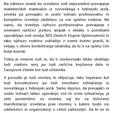
Na zahtevo strank bo izvedeno tudi neposredno prevajanje
marketinških materialov iz norveškega v hebrejski jezik,
seveda pa prevajalci in sodni tolmači profesionalno in
kompletno izvedejo obdelavo za vse spletne vsebine. Ne
samo, da izvedejo njihovo profesionalno prevajanje v
omenjeni različici jezikov, ampak v skladu s potrebami
uporabljajo tudi orodja SEO (Search Engine Optimisation) in
tako njihovo vsebino uskladijo z vsemi tistimi pravili, ki
veljajo v okviru konkretnega iskalnika, da bi ti na spletu čim
bolje kotirali.
Treba je omeniti tudi to, da ti strokovnjaki lahko obdelajo
tudi vsebino revij pa tudi različna književna dela in
časopisne članke kot tudi učbenike.
V ponudbi je tudi storitev, ki vključuje, tako šepetano kot
tudi konsekutivno pa tudi simultano tolmačenje iz
norveškega v hebrejski jezik. Samo dejstvo, da prevajalci in
sodni tolmači lahko uporabijo vse tri vrste tolmačenja, je
zelo pomembno za stranke, saj bo za določeno
manifestacijo izvedena prav storitev, s katero bodo vsi
udeleženci in organizatorji v celoti zadovoljni. Da bi se to