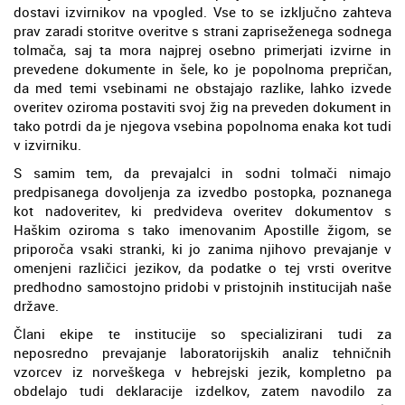
dostavi izvirnikov na vpogled. Vse to se izključno zahteva
prav zaradi storitve overitve s strani zapriseženega sodnega
tolmača, saj ta mora najprej osebno primerjati izvirne in
prevedene dokumente in šele, ko je popolnoma prepričan,
da med temi vsebinami ne obstajajo razlike, lahko izvede
overitev oziroma postaviti svoj žig na preveden dokument in
tako potrdi da je njegova vsebina popolnoma enaka kot tudi
v izvirniku.
S samim tem, da prevajalci in sodni tolmači nimajo
predpisanega dovoljenja za izvedbo postopka, poznanega
kot nadoveritev, ki predvideva overitev dokumentov s
Haškim oziroma s tako imenovanim Apostille žigom, se
priporoča vsaki stranki, ki jo zanima njihovo prevajanje v
omenjeni različici jezikov, da podatke o tej vrsti overitve
predhodno samostojno pridobi v pristojnih institucijah naše
države.
Člani ekipe te institucije so specializirani tudi za
neposredno prevajanje laboratorijskih analiz tehničnih
vzorcev iz norveškega v hebrejski jezik, kompletno pa
obdelajo tudi deklaracije izdelkov, zatem navodilo za