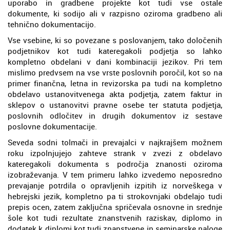
uporabo in gradbene projekte kot tudi vse ostale
dokumente, ki sodijo ali v razpisno oziroma gradbeno ali
tehnično dokumentacijo.
Vse vsebine, ki so povezane s poslovanjem, tako določenih
podjetnikov kot tudi kateregakoli podjetja so lahko
kompletno obdelani v dani kombinaciji jezikov. Pri tem
mislimo predvsem na vse vrste poslovnih poročil, kot so na
primer finančna, letna in revizorska pa tudi na kompletno
obdelavo ustanovitvenega akta podjetja, zatem faktur in
sklepov o ustanovitvi pravne osebe ter statuta podjetja,
poslovnih odločitev in drugih dokumentov iz sestave
poslovne dokumentacije.
Seveda sodni tolmači in prevajalci v najkrajšem možnem
roku izpolnjujejo zahteve strank v zvezi z obdelavo
kateregakoli dokumenta s področja znanosti oziroma
izobraževanja. V tem primeru lahko izvedemo neposredno
prevajanje potrdila o opravljenih izpitih iz norveškega v
hebrejski jezik, kompletno pa ti strokovnjaki obdelajo tudi
prepis ocen, zatem zaključna spričevala osnovne in srednje
šole kot tudi rezultate znanstvenih raziskav, diplomo in
dodatek k diplomi kot tudi znanstvene in seminarske naloge