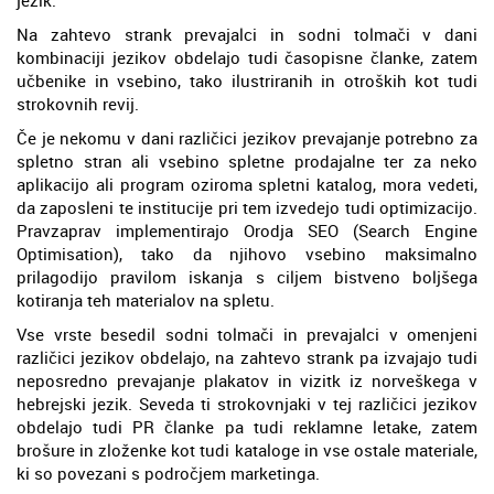
Na zahtevo strank prevajalci in sodni tolmači v dani
kombinaciji jezikov obdelajo tudi časopisne članke, zatem
učbenike in vsebino, tako ilustriranih in otroških kot tudi
strokovnih revij.
Če je nekomu v dani različici jezikov prevajanje potrebno za
spletno stran ali vsebino spletne prodajalne ter za neko
aplikacijo ali program oziroma spletni katalog, mora vedeti,
da zaposleni te institucije pri tem izvedejo tudi optimizacijo.
Pravzaprav implementirajo Orodja SEO (Search Engine
Optimisation), tako da njihovo vsebino maksimalno
prilagodijo pravilom iskanja s ciljem bistveno boljšega
kotiranja teh materialov na spletu.
Vse vrste besedil sodni tolmači in prevajalci v omenjeni
različici jezikov obdelajo, na zahtevo strank pa izvajajo tudi
neposredno prevajanje plakatov in vizitk iz norveškega v
hebrejski jezik. Seveda ti strokovnjaki v tej različici jezikov
obdelajo tudi PR članke pa tudi reklamne letake, zatem
brošure in zloženke kot tudi kataloge in vse ostale materiale,
ki so povezani s področjem marketinga.