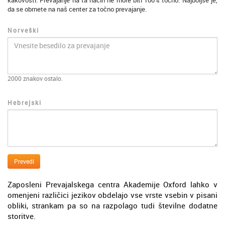
kakovosti. Prevajanje na ta način ne more biti 100% točno. Najboljše je,
da se obrnete na naš center za točno prevajanje.
Norveški
2000
znakov ostalo.
Hebrejski
Prevedi
Zaposleni Prevajalskega centra Akademije Oxford lahko v
omenjeni različici jezikov obdelajo vse vrste vsebin v pisani
obliki, strankam pa so na razpolago tudi številne dodatne
storitve.