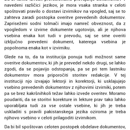
navedeni različici jezikov, je mora vsaka stranka v celoti
spoštovati pravilo o dostavi izvirnikov na vpogled, saj se to
zahteva zaradi postopka overitve prevedenih dokumentov.
Zapriseženi sodni tolmači imajo namreč obveznost, da z
vpogledom v izvirne dokumente ugotovijo, ali je njihova
vsebina enaka kot tudi v prevodu, saj se sme overiti
izključno prevedeni dokument, katerega vsebina je
popolnoma enaka kot v izvirniku.
Glede na to, da ta institucija ponuja tudi možnost same
overitve dokumentov, ki jih je prevedel nekdo drugi, se lahko
zgodi, da se pojavijo odstopanja, pa se pri tem lastniku
dokumentov mora priporočiti storitev redakcije. V tej
instituciji njo izvajajo lektorji in korektorji, ki usklajujejo
vsebino prevedenih dokumentov z njihovimi izvirniki, potem
pa se brez kakršnihkoli težav lahko izvede overitev. Moramo
poudariti, da se storitvi korekture in lekture prav tako lahko
uporabljata tudi za vse ostale vsebine, ki jih je treba
uskladiti s pravili pakistanskega jezika oziroma je treba
njihovo vsebino v celoti prilagoditi izvirnikom.
Da bi bil spoštovan celoten postopek obdelave dokumentov,