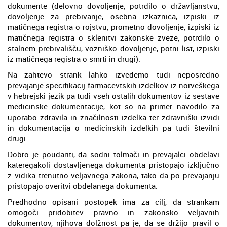
dokumente (delovno dovoljenje, potrdilo o državljanstvu,
dovoljenje za prebivanje, osebna izkaznica, izpiski iz
matičnega registra o rojstvu, prometno dovoljenje, izpiski iz
matičnega registra o sklenitvi zakonske zveze, potrdilo o
stalnem prebivališču, vozniško dovoljenje, potni list, izpiski
iz matičnega registra o smrti in drugi).
Na zahtevo strank lahko izvedemo tudi neposredno
prevajanje specifikacij farmacevtskih izdelkov iz norveškega
v hebrejski jezik pa tudi vseh ostalih dokumentov iz sestave
medicinske dokumentacije, kot so na primer navodilo za
uporabo zdravila in značilnosti izdelka ter zdravniški izvidi
in dokumentacija o medicinskih izdelkih pa tudi številni
drugi.
Dobro je poudariti, da sodni tolmači in prevajalci obdelavi
kateregakoli dostavljenega dokumenta pristopajo izključno
z vidika trenutno veljavnega zakona, tako da po prevajanju
pristopajo overitvi obdelanega dokumenta.
Predhodno opisani postopek ima za cilj, da strankam
omogoči pridobitev pravno in zakonsko veljavnih
dokumentov, njihova dolžnost pa je, da se držijo pravil o