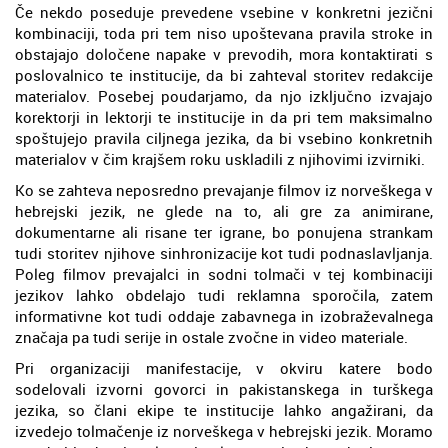
Če nekdo poseduje prevedene vsebine v konkretni jezični
kombinaciji, toda pri tem niso upoštevana pravila stroke in
obstajajo določene napake v prevodih, mora kontaktirati s
poslovalnico te institucije, da bi zahteval storitev redakcije
materialov. Posebej poudarjamo, da njo izključno izvajajo
korektorji in lektorji te institucije in da pri tem maksimalno
spoštujejo pravila ciljnega jezika, da bi vsebino konkretnih
materialov v čim krajšem roku uskladili z njihovimi izvirniki.
Ko se zahteva neposredno prevajanje filmov iz norveškega v
hebrejski jezik, ne glede na to, ali gre za animirane,
dokumentarne ali risane ter igrane, bo ponujena strankam
tudi storitev njihove sinhronizacije kot tudi podnaslavljanja.
Poleg filmov prevajalci in sodni tolmači v tej kombinaciji
jezikov lahko obdelajo tudi reklamna sporočila, zatem
informativne kot tudi oddaje zabavnega in izobraževalnega
značaja pa tudi serije in ostale zvočne in video materiale.
Pri organizaciji manifestacije, v okviru katere bodo
sodelovali izvorni govorci in pakistanskega in turškega
jezika, so člani ekipe te institucije lahko angažirani, da
izvedejo tolmačenje iz norveškega v hebrejski jezik. Moramo