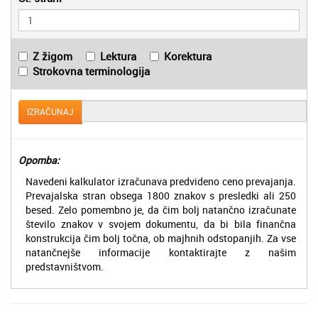
Z žigom
Lektura
Korektura
Strokovna terminologija
IZRAČUNAJ
Opomba:
Navedeni kalkulator izračunava predvideno ceno prevajanja.
Prevajalska stran obsega 1800 znakov s presledki ali 250
besed. Zelo pomembno je, da čim bolj natančno izračunate
število znakov v svojem dokumentu, da bi bila finančna
konstrukcija čim bolj točna, ob majhnih odstopanjih. Za vse
natančnejše informacije kontaktirajte z našim
predstavništvom.