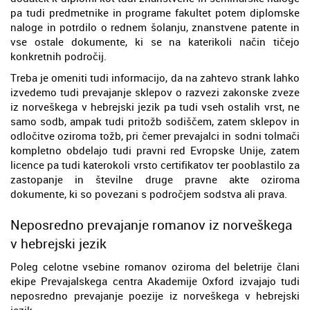
pa tudi predmetnike in programe fakultet potem diplomske
naloge in potrdilo o rednem šolanju, znanstvene patente in
vse ostale dokumente, ki se na katerikoli način tičejo
konkretnih področij.
Treba je omeniti tudi informacijo, da na zahtevo strank lahko
izvedemo tudi prevajanje sklepov o razvezi zakonske zveze
iz norveškega v hebrejski jezik pa tudi vseh ostalih vrst, ne
samo sodb, ampak tudi pritožb sodiščem, zatem sklepov in
odločitve oziroma tožb, pri čemer prevajalci in sodni tolmači
kompletno obdelajo tudi pravni red Evropske Unije, zatem
licence pa tudi katerokoli vrsto certifikatov ter pooblastilo za
zastopanje in številne druge pravne akte oziroma
dokumente, ki so povezani s področjem sodstva ali prava.
Neposredno prevajanje romanov iz norveškega
v hebrejski jezik
Poleg celotne vsebine romanov oziroma del beletrije člani
ekipe Prevajalskega centra Akademije Oxford izvajajo tudi
neposredno prevajanje poezije iz norveškega v hebrejski
jezik.