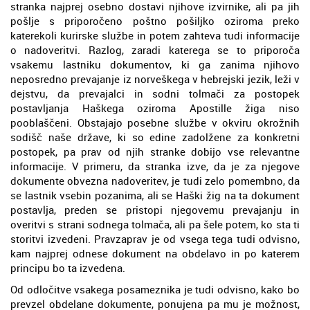
stranka najprej osebno dostavi njihove izvirnike, ali pa jih
pošlje s priporočeno poštno pošiljko oziroma preko
katerekoli kurirske službe in potem zahteva tudi informacije
o nadoveritvi. Razlog, zaradi katerega se to priporoča
vsakemu lastniku dokumentov, ki ga zanima njihovo
neposredno prevajanje iz norveškega v hebrejski jezik, leži v
dejstvu, da prevajalci in sodni tolmači za postopek
postavljanja Haškega oziroma Apostille žiga niso
pooblaščeni. Obstajajo posebne službe v okviru okrožnih
sodišč naše države, ki so edine zadolžene za konkretni
postopek, pa prav od njih stranke dobijo vse relevantne
informacije. V primeru, da stranka izve, da je za njegove
dokumente obvezna nadoveritev, je tudi zelo pomembno, da
se lastnik vsebin pozanima, ali se Haški žig na ta dokument
postavlja, preden se pristopi njegovemu prevajanju in
overitvi s strani sodnega tolmača, ali pa šele potem, ko sta ti
storitvi izvedeni. Pravzaprav je od vsega tega tudi odvisno,
kam najprej odnese dokument na obdelavo in po katerem
principu bo ta izvedena.
Od odločitve vsakega posameznika je tudi odvisno, kako bo
prevzel obdelane dokumente, ponujena pa mu je možnost,