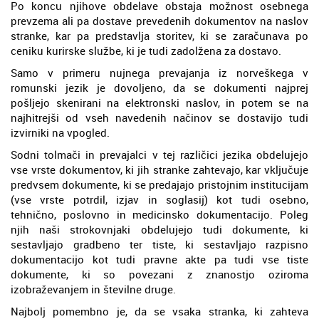
Po koncu njihove obdelave obstaja možnost osebnega
prevzema ali pa dostave prevedenih dokumentov na naslov
stranke, kar pa predstavlja storitev, ki se zaračunava po
ceniku kurirske službe, ki je tudi zadolžena za dostavo.
Samo v primeru nujnega prevajanja iz norveškega v
romunski jezik je dovoljeno, da se dokumenti najprej
pošljejo skenirani na elektronski naslov, in potem se na
najhitrejši od vseh navedenih načinov se dostavijo tudi
izvirniki na vpogled.
Sodni tolmači in prevajalci v tej različici jezika obdelujejo
vse vrste dokumentov, ki jih stranke zahtevajo, kar vključuje
predvsem dokumente, ki se predajajo pristojnim institucijam
(vse vrste potrdil, izjav in soglasij) kot tudi osebno,
tehnično, poslovno in medicinsko dokumentacijo. Poleg
njih naši strokovnjaki obdelujejo tudi dokumente, ki
sestavljajo gradbeno ter tiste, ki sestavljajo razpisno
dokumentacijo kot tudi pravne akte pa tudi vse tiste
dokumente, ki so povezani z znanostjo oziroma
izobraževanjem in številne druge.
Najbolj pomembno je, da se vsaka stranka, ki zahteva