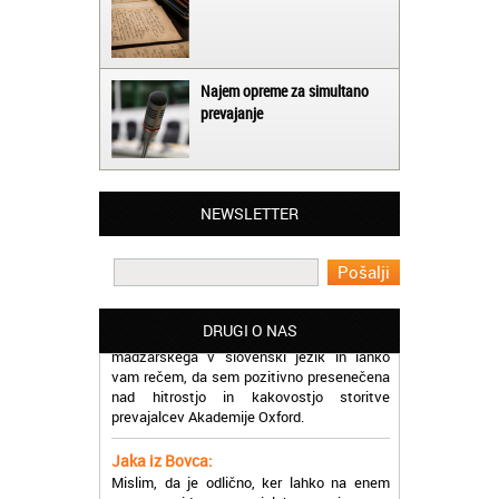
Najem opreme za simultano
prevajanje
Matjaž iz Ajdovščine:
Lahko pohvalim vse zaposlene v Akademiji
Oxford, ker so resnično profesionalni in
NEWSLETTER
prevajalske storitve opravljajo hitro in
učinkoviti.
Martina iz Bleda:
Potrebovala sem prevajanje iz
madžarskega v slovenski jezik in lahko
DRUGI O NAS
vam rečem, da sem pozitivno presenečena
nad hitrostjo in kakovostjo storitve
prevajalcev Akademije Oxford.
Jaka iz Bovca:
Mislim, da je odlično, ker lahko na enem
mestu najdem prevajalske storitve za
različne jezike, tako da se ne morem