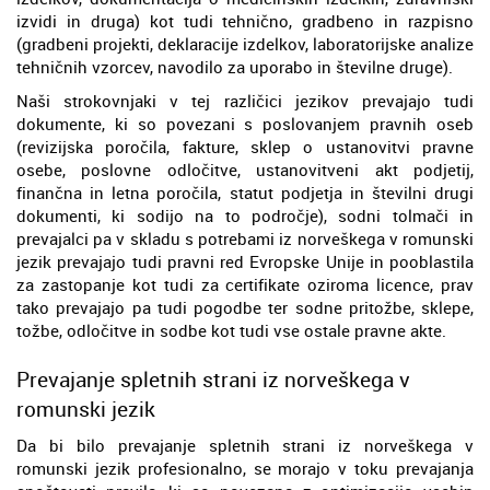
izvidi in druga) kot tudi tehnično, gradbeno in razpisno
(gradbeni projekti, deklaracije izdelkov, laboratorijske analize
tehničnih vzorcev, navodilo za uporabo in številne druge).
Naši strokovnjaki v tej različici jezikov prevajajo tudi
dokumente, ki so povezani s poslovanjem pravnih oseb
(revizijska poročila, fakture, sklep o ustanovitvi pravne
osebe, poslovne odločitve, ustanovitveni akt podjetij,
finančna in letna poročila, statut podjetja in številni drugi
dokumenti, ki sodijo na to področje), sodni tolmači in
prevajalci pa v skladu s potrebami iz norveškega v romunski
jezik prevajajo tudi pravni red Evropske Unije in pooblastila
za zastopanje kot tudi za certifikate oziroma licence, prav
tako prevajajo pa tudi pogodbe ter sodne pritožbe, sklepe,
tožbe, odločitve in sodbe kot tudi vse ostale pravne akte.
Prevajanje spletnih strani iz norveškega v
romunski jezik
Da bi bilo prevajanje spletnih strani iz norveškega v
romunski jezik profesionalno, se morajo v toku prevajanja