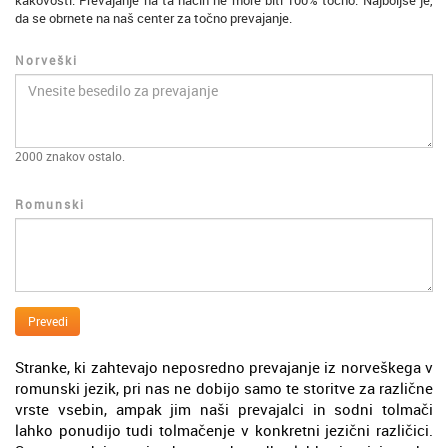
kakovosti. Prevajanje na ta način ne more biti 100% točno. Najboljše je,
da se obrnete na naš center za točno prevajanje.
Norveški
2000
znakov ostalo.
Romunski
Prevedi
Stranke, ki zahtevajo neposredno prevajanje iz norveškega v
romunski jezik, pri nas ne dobijo samo te storitve za različne
vrste vsebin, ampak jim naši prevajalci in sodni tolmači
lahko ponudijo tudi tolmačenje v konkretni jezični različici.