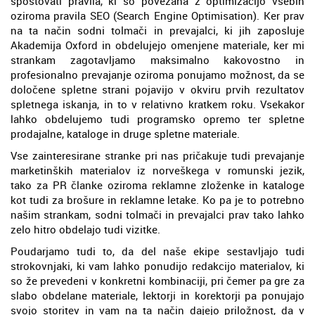
spoštovati pravila, ki so povezana z optimizacijo vsebin
oziroma pravila SEO (Search Engine Optimisation). Ker prav
na ta način sodni tolmači in prevajalci, ki jih zaposluje
Akademija Oxford in obdelujejo omenjene materiale, ker mi
strankam zagotavljamo maksimalno kakovostno in
profesionalno prevajanje oziroma ponujamo možnost, da se
določene spletne strani pojavijo v okviru prvih rezultatov
spletnega iskanja, in to v relativno kratkem roku. Vsekakor
lahko obdelujemo tudi programsko opremo ter spletne
prodajalne, kataloge in druge spletne materiale.
Vse zainteresirane stranke pri nas pričakuje tudi prevajanje
marketinških materialov iz norveškega v romunski jezik,
tako za PR članke oziroma reklamne zloženke in kataloge
kot tudi za brošure in reklamne letake. Ko pa je to potrebno
našim strankam, sodni tolmači in prevajalci prav tako lahko
zelo hitro obdelajo tudi vizitke.
Poudarjamo tudi to, da del naše ekipe sestavljajo tudi
strokovnjaki, ki vam lahko ponudijo redakcijo materialov, ki
so že prevedeni v konkretni kombinaciji, pri čemer pa gre za
slabo obdelane materiale, lektorji in korektorji pa ponujajo
svojo storitev in vam na ta način dajejo priložnost, da v