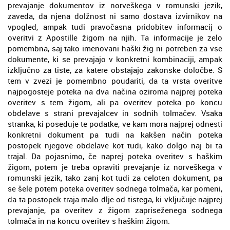
prevajanje dokumentov iz norveškega v romunski jezik,
zaveda, da njena dolžnost ni samo dostava izvirnikov na
vpogled, ampak tudi pravočasna pridobitev informacij o
overitvi z Apostille žigom na njih. Ta informacije je zelo
pomembna, saj tako imenovani haški žig ni potreben za vse
dokumente, ki se prevajajo v konkretni kombinaciji, ampak
izključno za tiste, za katere obstajajo zakonske določbe. S
tem v zvezi je pomembno poudariti, da ta vrsta overitve
najpogosteje poteka na dva načina oziroma najprej poteka
overitev s tem žigom, ali pa overitev poteka po koncu
obdelave s strani prevajalcev in sodnih tolmačev. Vsaka
stranka, ki poseduje te podatke, ve kam mora najprej odnesti
konkretni dokument pa tudi na kakšen način poteka
postopek njegove obdelave kot tudi, kako dolgo naj bi ta
trajal. Da pojasnimo, če naprej poteka overitev s haškim
žigom, potem je treba opraviti prevajanje iz norveškega v
romunski jezik, tako zanj kot tudi za celoten dokument, pa
se šele potem poteka overitev sodnega tolmača, kar pomeni,
da ta postopek traja malo dlje od tistega, ki vključuje najprej
prevajanje, pa overitev z žigom zapriseženega sodnega
tolmača in na koncu overitev s haškim žigom.