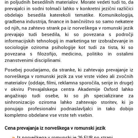
in poljudnih besedilnih materialov. Morate vedeti tudi to, da
prevajalci in sodni tolmači lahko v konkretni jezični različici
obdelajo besedila katerekoli tematike. Komunikologija,
gradbena industrija, finance in bančništvo so samo nekatere
od njih, na zahtevo strank pa iz norveškega v romunski jezik
prevajajo tudi besedila, ki so povezana s področji
informacijskih tehnologij in marketinga ter izobraževanje in
sociologije oziroma psihologije kot tudi za tista, ki so
povezana s filozofijo, medicino, politiko in ostalimi
znanstvenimi disciplinami.
Posebej poudarjamo, da stranke, ki zahtevajo prevajanje iz
norveškega v romunski jezik za vse vrste video ali zvočnih
materialov (oddaje, filmi, reklamna sporočila, serije in druge)
v okviru Prevajalskega centra Akademije Oxford lahko
angažirajo tudi osebe, ki so jih specializirane za
sinhronizacijo oziroma lahko zahtevajo storitev, ki jo
ponujajo profesionalni podnaslavljalci in tako dobijo
kompletno obdelane vse vrste teh vsebin.
Cena prevajanja iz norveškega v romunski jezik
Iz norveškega v romunski je 26 EUR po strani