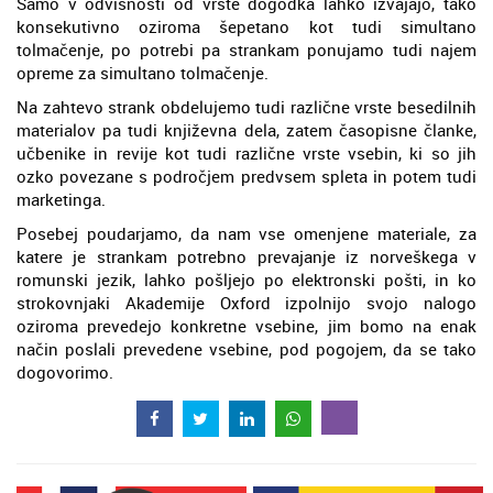
Samo v odvisnosti od vrste dogodka lahko izvajajo, tako
konsekutivno oziroma šepetano kot tudi simultano
tolmačenje, po potrebi pa strankam ponujamo tudi najem
opreme za simultano tolmačenje.
Na zahtevo strank obdelujemo tudi različne vrste besedilnih
materialov pa tudi književna dela, zatem časopisne članke,
učbenike in revije kot tudi različne vrste vsebin, ki so jih
ozko povezane s področjem predvsem spleta in potem tudi
marketinga.
Posebej poudarjamo, da nam vse omenjene materiale, za
katere je strankam potrebno prevajanje iz norveškega v
romunski jezik, lahko pošljejo po elektronski pošti, in ko
strokovnjaki Akademije Oxford izpolnijo svojo nalogo
oziroma prevedejo konkretne vsebine, jim bomo na enak
način poslali prevedene vsebine, pod pogojem, da se tako
dogovorimo.