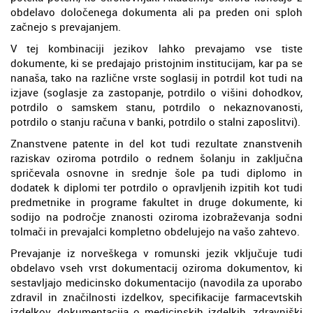
obdelavo določenega dokumenta ali pa preden oni sploh
začnejo s prevajanjem.
V tej kombinaciji jezikov lahko prevajamo vse tiste
dokumente, ki se predajajo pristojnim institucijam, kar pa se
nanaša, tako na različne vrste soglasij in potrdil kot tudi na
izjave (soglasje za zastopanje, potrdilo o višini dohodkov,
potrdilo o samskem stanu, potrdilo o nekaznovanosti,
potrdilo o stanju računa v banki, potrdilo o stalni zaposlitvi).
Znanstvene patente in del kot tudi rezultate znanstvenih
raziskav oziroma potrdilo o rednem šolanju in zaključna
spričevala osnovne in srednje šole pa tudi diplomo in
dodatek k diplomi ter potrdilo o opravljenih izpitih kot tudi
predmetnike in programe fakultet in druge dokumente, ki
sodijo na področje znanosti oziroma izobraževanja sodni
tolmači in prevajalci kompletno obdelujejo na vašo zahtevo.
Prevajanje iz norveškega v romunski jezik vključuje tudi
obdelavo vseh vrst dokumentacij oziroma dokumentov, ki
sestavljajo medicinsko dokumentacijo (navodila za uporabo
zdravil in značilnosti izdelkov, specifikacije farmacevtskih
izdelkov, dokumentacija o medicinskih izdelkih, zdravniški