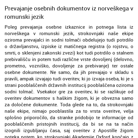
Prevajanje osebnih dokumentov iz norveškega v
romunski jezik
Poleg prevajanja osebne izkaznice in potnega lista iz
norveškega v romunski jezik, strokovnjaki naše ekipe
oziroma prevajalci in sodni tolmači obdelujejo tudi potrdilo
o državljanstvu, izpiske iz matičnega registra (o rojstvu, o
smrti, o sklenjeni zakonski zvezi) kot tudi potrdilo o stalnem
prebivališču in potem tudi različne vrste dovoljenj (delovno,
prometno, vozniško, dovoljenje za prebivanje) ter ostale
osebne dokumente. Ne samo, da jih prevajajo v skladu s
pravili, ampak izvajajo tudi overitev, ki jo izvaja oseba, ki je s
strani pooblaščenih državnih institucij pooblaščena oziroma
sodni tolmač. Vsekakor gre za overitev, ki se razlikuje od
overitev dokumentov s haškim žigom, ki je obvezna samo
za določene dokumente. Toda glede na to, da strokovnjaki
naše ekipe, nimajo pooblastila za to vrsta overitve, velja
splošno priporočilo, da stranke pridobijo te informacije od
pooblaščenih pristojnih institucij, da bi se na ta način
izognili izgubljanju časa, saj overitev z Apostille žigom
poteka potem, ko strokovnjaki Akademije Oxford končajo z