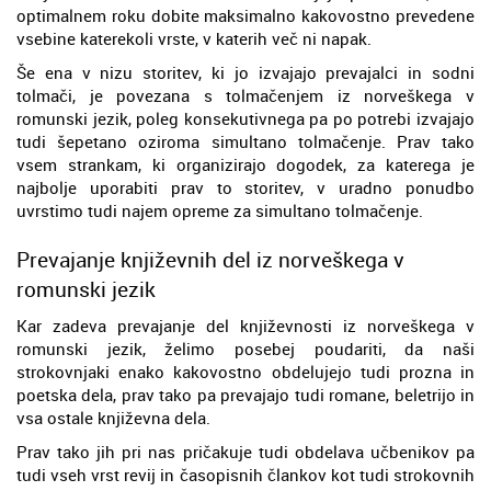
optimalnem roku dobite maksimalno kakovostno prevedene
vsebine katerekoli vrste, v katerih več ni napak.
Še ena v nizu storitev, ki jo izvajajo prevajalci in sodni
tolmači, je povezana s tolmačenjem iz norveškega v
romunski jezik, poleg konsekutivnega pa po potrebi izvajajo
tudi šepetano oziroma simultano tolmačenje. Prav tako
vsem strankam, ki organizirajo dogodek, za katerega je
najbolje uporabiti prav to storitev, v uradno ponudbo
uvrstimo tudi najem opreme za simultano tolmačenje.
Prevajanje književnih del iz norveškega v
romunski jezik
Kar zadeva prevajanje del književnosti iz norveškega v
romunski jezik, želimo posebej poudariti, da naši
strokovnjaki enako kakovostno obdelujejo tudi prozna in
poetska dela, prav tako pa prevajajo tudi romane, beletrijo in
vsa ostale književna dela.
Prav tako jih pri nas pričakuje tudi obdelava učbenikov pa
tudi vseh vrst revij in časopisnih člankov kot tudi strokovnih