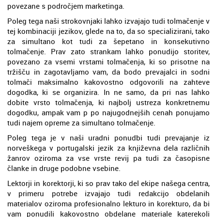
povezane s področjem marketinga.
Poleg tega naši strokovnjaki lahko izvajajo tudi tolmačenje v
tej kombinaciji jezikov, glede na to, da so specializirani, tako
za simultano kot tudi za šepetano in konsekutivno
tolmačenje. Prav zato strankam lahko ponudijo storitev,
povezano za vsemi vrstami tolmačenja, ki so prisotne na
tržišču in zagotavljamo vam, da bodo prevajalci in sodni
tolmači maksimalno kakovostno odgovorili na zahteve
dogodka, ki se organizira. In ne samo, da pri nas lahko
dobite vrsto tolmačenja, ki najbolj ustreza konkretnemu
dogodku, ampak vam p po najugodnejših cenah ponujamo
tudi najem opreme za simultano tolmačenje.
Poleg tega je v naši uradni ponudbi tudi prevajanje iz
norveškega v portugalski jezik za književna dela različnih
žanrov oziroma za vse vrste revij pa tudi za časopisne
članke in druge podobne vsebine.
Lektorji in korektorji, ki so prav tako del ekipe našega centra,
v primeru potrebe izvajajo tudi redakcijo obdelanih
materialov oziroma profesionalno lekturo in korekturo, da bi
vam ponudili kakovostno obdelane materiale katerekoli