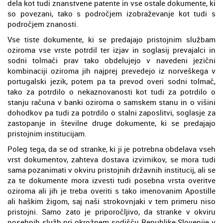
dela kot tudi znanstvene patente in vse ostale dokumente, ki
so povezani, tako s področjem izobraževanje kot tudi s
področjem znanosti.
Vse tiste dokumente, ki se predajajo pristojnim službam
oziroma vse vrste potrdil ter izjav in soglasij prevajalci in
sodni tolmači prav tako obdelujejo v navedeni jezični
kombinaciji oziroma jih najprej prevedejo iz norveškega v
portugalski jezik, potem pa ta prevod overi sodni tolmač,
tako za potrdilo o nekaznovanosti kot tudi za potrdilo o
stanju računa v banki oziroma o samskem stanu in o višini
dohodkov pa tudi za potrdilo o stalni zaposlitvi, soglasje za
zastopanje in številne druge dokumente, ki se predajajo
pristojnim institucijam.
Poleg tega, da se od stranke, ki ji je potrebna obdelava vseh
vrst dokumentov, zahteva dostava izvirnikov, se mora tudi
sama pozanimati v okviru pristojnih državnih institucij, ali se
za te dokumente mora izvesti tudi posebna vrsta overitve
oziroma ali jih je treba overiti s tako imenovanim Apostille
ali haškim žigom, saj naši strokovnjaki v tem primeru niso
pristojni. Samo zato je priporočljivo, da stranke v okviru
posebnih služb pri okrožnem sodišču Republike Slovenije v