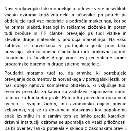
Naši strokovnjaki lahko obdelujejo tudi vse vrste besedilnih
vsebin oziroma književna dela in učbenike, po potrebi pa
obdelujejo tudi vse materiale s področja marketinga, kot so
na primer plakati, katalogi in reklamne zloženke in potem
tudi brošure in PR članke, prevajajo pa tudi vizitke in
številne druge materiale s področja marketinga. Na vašo
zahtevo iz norveškega v portugalski jezik prav tako
prevajajo, tako časopisne članke kot tudi strokovne pa tudi
ilustrirane in številne druge vrste revij ter spletne strani,
programsko opremo in druge spletne materiale.
Poudariti moramo tudi to, da stranke, ki potrebujejo
prevajanje dokumentov iz norveškega v portugalski jezik, pri
nas dobijo njihovo kompletno obdelavo, ki vključuje tudi
overitev prevoda, za katero so zadolženi zapriseženi sodni
tolmači za konkretni jezik. Potem ko prevedeni dokument
overijo s svojim žigom, mu avtomatsko dajejo pravno
veljavnost, saj se ta dokument obravnava kot popolnoma
enak izvirniku in s samim tem se lahko preda katerikoli
državni instituciji oziroma se uporablja ob vsaki priložnosti.
Da bi overitev lahko potekala v skladu z zakonskimi pravili,