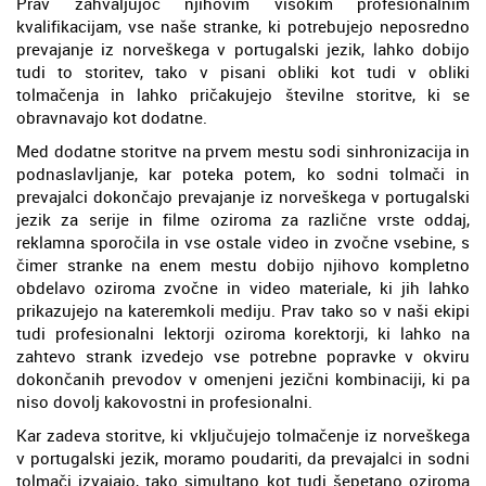
Prav zahvaljujoč njihovim visokim profesionalnim
kvalifikacijam, vse naše stranke, ki potrebujejo neposredno
prevajanje iz norveškega v portugalski jezik, lahko dobijo
tudi to storitev, tako v pisani obliki kot tudi v obliki
tolmačenja in lahko pričakujejo številne storitve, ki se
obravnavajo kot dodatne.
Med dodatne storitve na prvem mestu sodi sinhronizacija in
podnaslavljanje, kar poteka potem, ko sodni tolmači in
prevajalci dokončajo prevajanje iz norveškega v portugalski
jezik za serije in filme oziroma za različne vrste oddaj,
reklamna sporočila in vse ostale video in zvočne vsebine, s
čimer stranke na enem mestu dobijo njihovo kompletno
obdelavo oziroma zvočne in video materiale, ki jih lahko
prikazujejo na kateremkoli mediju. Prav tako so v naši ekipi
tudi profesionalni lektorji oziroma korektorji, ki lahko na
zahtevo strank izvedejo vse potrebne popravke v okviru
dokončanih prevodov v omenjeni jezični kombinaciji, ki pa
niso dovolj kakovostni in profesionalni.
Kar zadeva storitve, ki vključujejo tolmačenje iz norveškega
v portugalski jezik, moramo poudariti, da prevajalci in sodni
tolmači izvajajo, tako simultano kot tudi šepetano oziroma