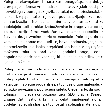
Poleg strokovnjakov, ki strankam omogočajo, da dobijo
prevajanje informativnih radijskih in televizijskih oddaj iz
norveškega v portugalski jezik, so tukaj tudi profesionalci, ki
lahko izvajajo, tako njihovo podnaslavljanje kot tudi
sinhronizacijo. Ne samo informativne, ampak lahko
obdelujejo tudi otroške, izobraževalne in druge vrste oddaj
pa tudi serije, filme vseh žanrov, reklamna sporočila in
številne druge zvočne in video materiale. Pole tega, da pa
vam lahko ponudimo tudi njihovo podnaslavljanje ali
sinhronizacijo, ste lahko prepričani, da boste v najkrajšem
možnem roku in pod zelo ugodnimi pogoji dobili
popolnoma obdelane vsebine, ki jih lahko da prikazujete,
kjerkoli to želite.
Poleg tega naši strokovnjaki lahko iz norveškega v
portugalski jezik prevajajo tudi vse vrste spletnih vsebin,
poleg spletnih strani pa lahko prevajajo tudi spletne
kataloge in spletne prodajalne pa tudi vse druge materiale, ki
so ozko povezani s področjem spleta. Glede na to, da sodni
tolmači in prevajalci poznajo tudi SEO pravila (Search
Engine Optimisation), ki jih v celoti implementirajo pri
obdelavi spletnih strani pa tudi ostalih spletnih materialov.