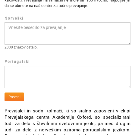
kakovosti. Prevajanje na ta način ne more biti 100% točno. Najboljše je,
da se obrnete na naš center za točno prevajanje.
Norveški
2000
znakov ostalo.
Portugalski
Prevedi
Prevajalci in sodni tolmači, ki so stalno zaposleni v ekipi
Prevajalskega centra Akademije Oxford, so specializirani
tudi za delo s številnimi svetovnimi jeziki, pa med drugim
tudi za delo z norveškim oziroma portugalskim jezikom.