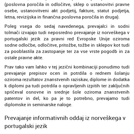
(poslovna poročila in odločitve, sklep o ustanovitvi pravne
osebe, ustanovitveni akt podjetij, fakture, statut podjetja,
letna, revizijska in finančna poslovna poročila in druga).
Poleg vsega do sedaj navedenega, prevajalci in sodni
tolmači izvajajo tudi neposredno prevajanje iz norveškega v
portugalski jezik za pravni red Evropske Unije oziroma
sodne odločbe, odločitve, pritožbe, tožbe in sklepov kot tudi
za pooblastila za zastopanje ter za vse vrste pogodb in za
ostale pravne akte.
Prav tako vam lahko v tej jezični kombinaciji ponudimo tudi
prevajanje prepisov ocen in potrdila o rednem šolanju
oziroma rezultatov znanstvenih raziskav, diplome in dodatka
k diplomi pa tudi potrdila o opravljenih izpitih ter zaključnih
spričeval osnovne in srednje šole oziroma znanstvenih
patentov in del, ko pa je to potrebno, prevajamo tudi
diplomske in seminarske naloge.
Prevajanje informativnih oddaj iz norveškega v
portugalski jezik