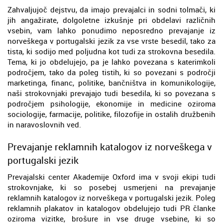
Zahvaljujoč dejstvu, da imajo prevajalci in sodni tolmači, ki
jih angažirate, dolgoletne izkušnje pri obdelavi različnih
vsebin, vam lahko ponudimo neposredno prevajanje iz
norveškega v portugalski jezik za vse vrste besedil, tako za
tista, ki sodijo med poljudna kot tudi za strokovna besedila.
Tema, ki jo obdelujejo, pa je lahko povezana s katerimkoli
področjem, tako da poleg tistih, ki so povezani s področji
marketinga, financ, politike, bančništva in komunikologije,
naši strokovnjaki prevajajo tudi besedila, ki so povezana s
področjem psihologije, ekonomije in medicine oziroma
sociologije, farmacije, politike, filozofije in ostalih družbenih
in naravoslovnih ved.
Prevajanje reklamnih katalogov iz norveškega v
portugalski jezik
Prevajalski center Akademije Oxford ima v svoji ekipi tudi
strokovnjake, ki so posebej usmerjeni na prevajanje
reklamnih katalogov iz norveškega v portugalski jezik. Poleg
reklamnih plakatov in katalogov obdelujejo tudi PR članke
oziroma vizitke, brošure in vse druge vsebine, ki so