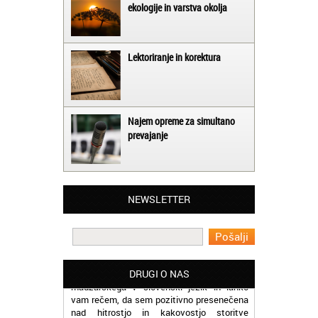
ekologije in varstva okolja
Lektoriranje in korektura
Najem opreme za simultano
prevajanje
Matjaž iz Ajdovščine:
Lahko pohvalim vse zaposlene v Akademiji
Oxford, ker so resnično profesionalni in
NEWSLETTER
prevajalske storitve opravljajo hitro in
učinkoviti.
Martina iz Bleda:
Potrebovala sem prevajanje iz
madžarskega v slovenski jezik in lahko
DRUGI O NAS
vam rečem, da sem pozitivno presenečena
nad hitrostjo in kakovostjo storitve
prevajalcev Akademije Oxford.