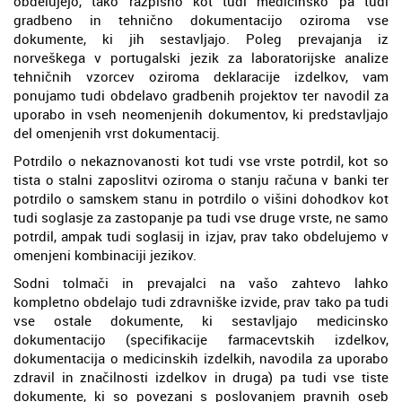
obdelujejo, tako razpisno kot tudi medicinsko pa tudi
gradbeno in tehnično dokumentacijo oziroma vse
dokumente, ki jih sestavljajo. Poleg prevajanja iz
norveškega v portugalski jezik za laboratorijske analize
tehničnih vzorcev oziroma deklaracije izdelkov, vam
ponujamo tudi obdelavo gradbenih projektov ter navodil za
uporabo in vseh neomenjenih dokumentov, ki predstavljajo
del omenjenih vrst dokumentacij.
Potrdilo o nekaznovanosti kot tudi vse vrste potrdil, kot so
tista o stalni zaposlitvi oziroma o stanju računa v banki ter
potrdilo o samskem stanu in potrdilo o višini dohodkov kot
tudi soglasje za zastopanje pa tudi vse druge vrste, ne samo
potrdil, ampak tudi soglasij in izjav, prav tako obdelujemo v
omenjeni kombinaciji jezikov.
Sodni tolmači in prevajalci na vašo zahtevo lahko
kompletno obdelajo tudi zdravniške izvide, prav tako pa tudi
vse ostale dokumente, ki sestavljajo medicinsko
dokumentacijo (specifikacije farmacevtskih izdelkov,
dokumentacija o medicinskih izdelkih, navodila za uporabo
zdravil in značilnosti izdelkov in druga) pa tudi vse tiste
dokumente, ki so povezani s poslovanjem pravnih oseb