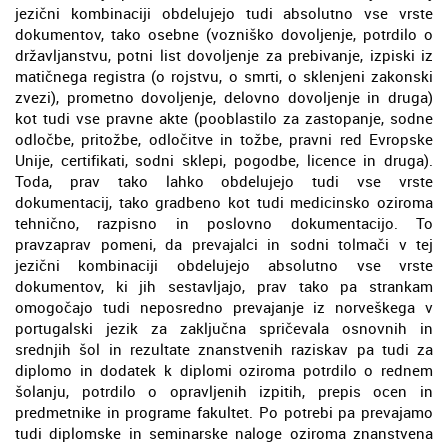
jezični kombinaciji obdelujejo tudi absolutno vse vrste
dokumentov, tako osebne (vozniško dovoljenje, potrdilo o
državljanstvu, potni list dovoljenje za prebivanje, izpiski iz
matičnega registra (o rojstvu, o smrti, o sklenjeni zakonski
zvezi), prometno dovoljenje, delovno dovoljenje in druga)
kot tudi vse pravne akte (pooblastilo za zastopanje, sodne
odločbe, pritožbe, odločitve in tožbe, pravni red Evropske
Unije, certifikati, sodni sklepi, pogodbe, licence in druga).
Toda, prav tako lahko obdelujejo tudi vse vrste
dokumentacij, tako gradbeno kot tudi medicinsko oziroma
tehnično, razpisno in poslovno dokumentacijo. To
pravzaprav pomeni, da prevajalci in sodni tolmači v tej
jezični kombinaciji obdelujejo absolutno vse vrste
dokumentov, ki jih sestavljajo, prav tako pa strankam
omogočajo tudi neposredno prevajanje iz norveškega v
portugalski jezik za zaključna spričevala osnovnih in
srednjih šol in rezultate znanstvenih raziskav pa tudi za
diplomo in dodatek k diplomi oziroma potrdilo o rednem
šolanju, potrdilo o opravljenih izpitih, prepis ocen in
predmetnike in programe fakultet. Po potrebi pa prevajamo
tudi diplomske in seminarske naloge oziroma znanstvena