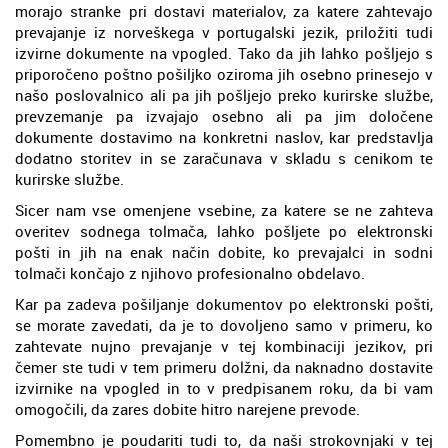
morajo stranke pri dostavi materialov, za katere zahtevajo
prevajanje iz norveškega v portugalski jezik, priložiti tudi
izvirne dokumente na vpogled. Tako da jih lahko pošljejo s
priporočeno poštno pošiljko oziroma jih osebno prinesejo v
našo poslovalnico ali pa jih pošljejo preko kurirske službe,
prevzemanje pa izvajajo osebno ali pa jim določene
dokumente dostavimo na konkretni naslov, kar predstavlja
dodatno storitev in se zaračunava v skladu s cenikom te
kurirske službe.
Sicer nam vse omenjene vsebine, za katere se ne zahteva
overitev sodnega tolmača, lahko pošljete po elektronski
pošti in jih na enak način dobite, ko prevajalci in sodni
tolmači končajo z njihovo profesionalno obdelavo.
Kar pa zadeva pošiljanje dokumentov po elektronski pošti,
se morate zavedati, da je to dovoljeno samo v primeru, ko
zahtevate nujno prevajanje v tej kombinaciji jezikov, pri
čemer ste tudi v tem primeru dolžni, da naknadno dostavite
izvirnike na vpogled in to v predpisanem roku, da bi vam
omogočili, da zares dobite hitro narejene prevode.
Pomembno je poudariti tudi to, da naši strokovnjaki v tej