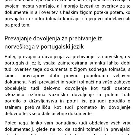
svojem mestu vprašajo, ali morajo izvesti to overitev za te
dokumente in ali overitev s haškim žigom poteka potem, ko
prevajalci in sodni tolmači končajo z njegovo obdelavo ali
pa pred tem.
Prevajanje dovoljenja za prebivanje iz
norveškega v portugalski jezik
Poleg prevajanja dovoljenja za prebivanje iz norveškega v
portugalski jezik, vsaka zainteresirana stranka lahko dobi
tudi overitev tega dokumenta z žigom sodnega tolmača, s
čimer pravzaprav dobi pravno popolnoma veljaven
dokument. Naši prevajalci in sodni tolmači na vašo zahtevo
obdelujejo tudi delovno dovoljenje kot tudi osebno
izkaznico oziroma vozniško dovoljenje in potem tudi
potrdilo o državljanstvu in potni list pa tudi potrdilo o
stalnem prebivališču kot tudi prometno in dovoljenje
delovno ter vse ostale osebne dokumente.
Poleg tega, lahko vam ponudimo tudi obdelavo vseh vrst
dokumentacij, glede na to, da sodni tolmači in prevajalci