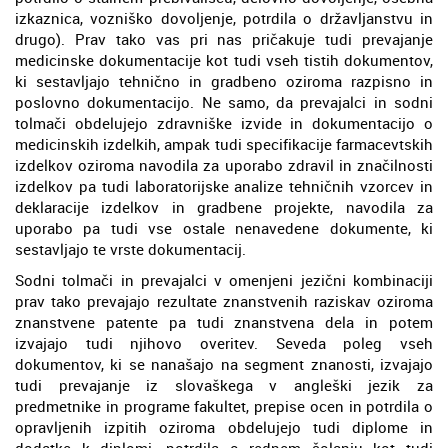
izkaznica, vozniško dovoljenje, potrdila o državljanstvu in
drugo). Prav tako vas pri nas pričakuje tudi prevajanje
medicinske dokumentacije kot tudi vseh tistih dokumentov,
ki sestavljajo tehnično in gradbeno oziroma razpisno in
poslovno dokumentacijo. Ne samo, da prevajalci in sodni
tolmači obdelujejo zdravniške izvide in dokumentacijo o
medicinskih izdelkih, ampak tudi specifikacije farmacevtskih
izdelkov oziroma navodila za uporabo zdravil in značilnosti
izdelkov pa tudi laboratorijske analize tehničnih vzorcev in
deklaracije izdelkov in gradbene projekte, navodila za
uporabo pa tudi vse ostale nenavedene dokumente, ki
sestavljajo te vrste dokumentacij.
Sodni tolmači in prevajalci v omenjeni jezični kombinaciji
prav tako prevajajo rezultate znanstvenih raziskav oziroma
znanstvene patente pa tudi znanstvena dela in potem
izvajajo tudi njihovo overitev. Seveda poleg vseh
dokumentov, ki se nanašajo na segment znanosti, izvajajo
tudi prevajanje iz slovaškega v angleški jezik za
predmetnike in programe fakultet, prepise ocen in potrdila o
opravljenih izpitih oziroma obdelujejo tudi diplome in
dodatke k diplomi, potrdila o rednem šolanju kot tudi