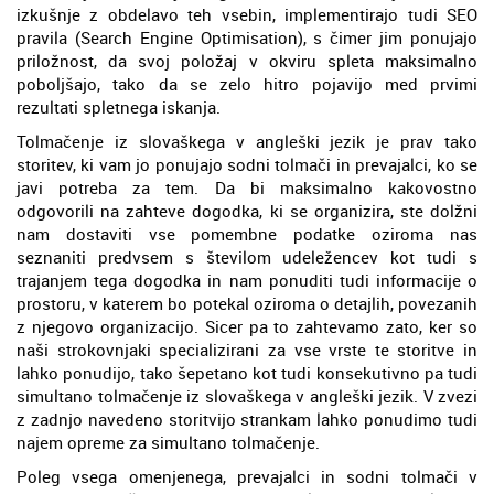
izkušnje z obdelavo teh vsebin, implementirajo tudi SEO
pravila (Search Engine Optimisation), s čimer jim ponujajo
priložnost, da svoj položaj v okviru spleta maksimalno
poboljšajo, tako da se zelo hitro pojavijo med prvimi
rezultati spletnega iskanja.
Tolmačenje iz slovaškega v angleški jezik je prav tako
storitev, ki vam jo ponujajo sodni tolmači in prevajalci, ko se
javi potreba za tem. Da bi maksimalno kakovostno
odgovorili na zahteve dogodka, ki se organizira, ste dolžni
nam dostaviti vse pomembne podatke oziroma nas
seznaniti predvsem s številom udeležencev kot tudi s
trajanjem tega dogodka in nam ponuditi tudi informacije o
prostoru, v katerem bo potekal oziroma o detajlih, povezanih
z njegovo organizacijo. Sicer pa to zahtevamo zato, ker so
naši strokovnjaki specializirani za vse vrste te storitve in
lahko ponudijo, tako šepetano kot tudi konsekutivno pa tudi
simultano tolmačenje iz slovaškega v angleški jezik. V zvezi
z zadnjo navedeno storitvijo strankam lahko ponudimo tudi
najem opreme za simultano tolmačenje.
Poleg vsega omenjenega, prevajalci in sodni tolmači v