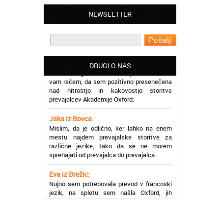
Oxford, ker so resnično profesionalni in
prevajalske storitve opravljajo hitro in
NEWSLETTER
učinkoviti.
Martina iz Bleda:
Potrebovala sem prevajanje iz
madžarskega v slovenski jezik in lahko
DRUGI O NAS
vam rečem, da sem pozitivno presenečena
nad hitrostjo in kakovostjo storitve
prevajalcev Akademije Oxford.
Jaka iz Bovca:
Mislim, da je odlično, ker lahko na enem
mestu najdem prevajalske storitve za
različne jezike, tako da se ne morem
sprehajati od prevajalca do prevajalca.
Eva iz Brežic:
Nujno sem potrebovala prevod v francoski
jezik, na spletu sem našla Oxford, jih
poklicala in v roku nekaj ur sem po
elektronski pošti prejela prevod. Resnično
so izjemni!