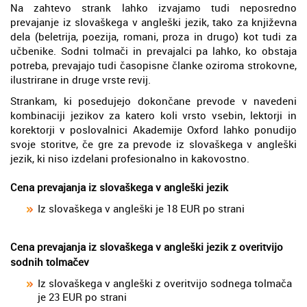
Na zahtevo strank lahko izvajamo tudi neposredno
prevajanje iz slovaškega v angleški jezik, tako za književna
dela (beletrija, poezija, romani, proza in drugo) kot tudi za
učbenike. Sodni tolmači in prevajalci pa lahko, ko obstaja
potreba, prevajajo tudi časopisne članke oziroma strokovne,
ilustrirane in druge vrste revij.
Strankam, ki posedujejo dokončane prevode v navedeni
kombinaciji jezikov za katero koli vrsto vsebin, lektorji in
korektorji v poslovalnici Akademije Oxford lahko ponudijo
svoje storitve, če gre za prevode iz slovaškega v angleški
jezik, ki niso izdelani profesionalno in kakovostno.
Cena prevajanja iz slovaškega v angleški jezik
Iz slovaškega v angleški je 18 EUR po strani
Cena prevajanja iz slovaškega v angleški jezik z overitvijo
sodnih tolmačev
Iz slovaškega v angleški z overitvijo sodnega tolmača
je 23 EUR po strani