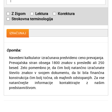
Z žigom
Lektura
Korektura
Strokovna terminologija
IZRAČUNAJ
Opomba:
Navedeni kalkulator izračunava predvideno ceno prevajanja.
Prevajalska stran obsega 1800 znakov s presledki ali 250
besed. Zelo pomembno je, da čim bolj natančno izračunate
število znakov v svojem dokumentu, da bi bila finančna
konstrukcija čim bolj točna, ob majhnih odstopanjih. Za vse
natančnejše informacije kontaktirajte z našim
predstavništvom.