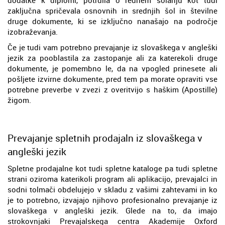
zaključna spričevala osnovnih in srednjih šol in številne
druge dokumente, ki se izključno nanašajo na področje
izobraževanja.
Če je tudi vam potrebno prevajanje iz slovaškega v angleški
jezik za pooblastila za zastopanje ali za katerekoli druge
dokumente, je pomembno le, da na vpogled prinesete ali
pošljete izvirne dokumente, pred tem pa morate opraviti vse
potrebne preverbe v zvezi z overitvijo s haškim (Apostille)
žigom.
Prevajanje spletnih prodajaln iz slovaškega v
angleški jezik
Spletne prodajalne kot tudi spletne kataloge pa tudi spletne
strani oziroma katerikoli program ali aplikacijo, prevajalci in
sodni tolmači obdelujejo v skladu z vašimi zahtevami in ko
je to potrebno, izvajajo njihovo profesionalno prevajanje iz
slovaškega v angleški jezik. Glede na to, da imajo
strokovnjaki Prevajalskega centra Akademije Oxford