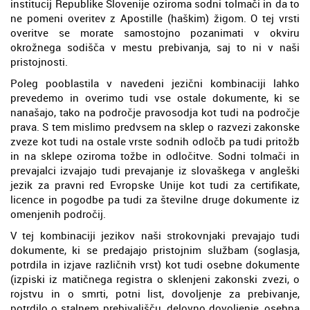
institucij Republike Slovenije oziroma sodni tolmači in da to
ne pomeni overitev z Apostille (haškim) žigom. O tej vrsti
overitve se morate samostojno pozanimati v okviru
okrožnega sodišča v mestu prebivanja, saj to ni v naši
pristojnosti.
Poleg pooblastila v navedeni jezični kombinaciji lahko
prevedemo in overimo tudi vse ostale dokumente, ki se
nanašajo, tako na področje pravosodja kot tudi na področje
prava. S tem mislimo predvsem na sklep o razvezi zakonske
zveze kot tudi na ostale vrste sodnih odločb pa tudi pritožb
in na sklepe oziroma tožbe in odločitve. Sodni tolmači in
prevajalci izvajajo tudi prevajanje iz slovaškega v angleški
jezik za pravni red Evropske Unije kot tudi za certifikate,
licence in pogodbe pa tudi za številne druge dokumente iz
omenjenih področij.
V tej kombinaciji jezikov naši strokovnjaki prevajajo tudi
dokumente, ki se predajajo pristojnim službam (soglasja,
potrdila in izjave različnih vrst) kot tudi osebne dokumente
(izpiski iz matičnega registra o sklenjeni zakonski zvezi, o
rojstvu in o smrti, potni list, dovoljenje za prebivanje,
potrdilo o stalnem prebivališču, delovno dovoljenje, osebna