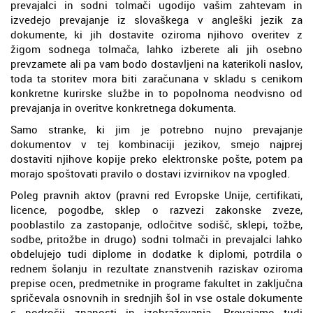
prevajalci in sodni tolmači ugodijo vašim zahtevam in
izvedejo prevajanje iz slovaškega v angleški jezik za
dokumente, ki jih dostavite oziroma njihovo overitev z
žigom sodnega tolmača, lahko izberete ali jih osebno
prevzamete ali pa vam bodo dostavljeni na katerikoli naslov,
toda ta storitev mora biti zaračunana v skladu s cenikom
konkretne kurirske službe in to popolnoma neodvisno od
prevajanja in overitve konkretnega dokumenta.
Samo stranke, ki jim je potrebno nujno prevajanje
dokumentov v tej kombinaciji jezikov, smejo najprej
dostaviti njihove kopije preko elektronske pošte, potem pa
morajo spoštovati pravilo o dostavi izvirnikov na vpogled.
Poleg pravnih aktov (pravni red Evropske Unije, certifikati,
licence, pogodbe, sklep o razvezi zakonske zveze,
pooblastilo za zastopanje, odločitve sodišč, sklepi, tožbe,
sodbe, pritožbe in drugo) sodni tolmači in prevajalci lahko
obdelujejo tudi diplome in dodatke k diplomi, potrdila o
rednem šolanju in rezultate znanstvenih raziskav oziroma
prepise ocen, predmetnike in programe fakultet in zaključna
spričevala osnovnih in srednjih šol in vse ostale dokumente
s področij znanosti in izobraževanja. Prevajamo tudi