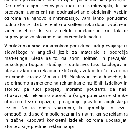
Ker našo ekipo sestavljajo tudi tisti strokovnjaki, ki so
predvsem usmerjeni na podnaslavljanje obdelanih vsebin
oziroma na njihovo sinhronizacijo, vam lahko ponudimo
tudi ti storitvi, da bi v relativno kratkem roku dobili zvočne in
video vsebine, ki so v celoti obdelane in kot takšne
pripravljene za plasiranje na kateremkoli mediju.
V priložnosti smo, da strankam ponudimo tudi prevajanje iz
slovaškega v angleški jezik za materiale s področja
marketinga. Gleda na to, da sodni tolmači in prevajalci
posedujejo bogate izkušnje z obdelavo, tako katalogov in
plakatov kot tudi reklamnih zloženk, vizitk in brošur oziroma
reklamnih letakov. V okviru PR člankov in ostalih vsebin, ki
so primarno usmerjene na reklamiranje različnih izdelkov in
storitev pa tudi podjetij, moramo poudariti, da naši
strokovnjaki reklamno sporočilo (ki ga potencialne stranke
običajno težko opazijo) prilagodijo pravilom angleškega
jezika. Na ta način vsakomur, ki uporablja ta jezik,
omogočijo, da se čim bolje seznani s tistim, kar se reklamira
in začne kupovati konkretni izdelek oziroma uporabljati
storitev, ki je predmet reklamiranja.