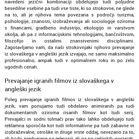
navedeni jezični kombinaciji obdelujejo tudi poljudne
besedilne vsebine pa tudi vse tiste, ki so strokovne, ne glede
na to, ali je njihova tema povezana s področji turizma,
psihologije, znanosti, izobraževanja ali sociologije oziroma
s financami, gradbeno industrijo, ekologijo in varstvom
okolja, ali pa z informacijskimi tehnologijami, bančništvom,
filozofijo in ostalimi znanstvenimi disciplinami.
Zagotavljamo vam, da naši strokovnjaki njihovo prevajanje
iz slovaškega v angleški jezik izvajajo, ne samo maksimalno
profesionalno, ampak tudi v optimalnem roku in po zelo
ugodnih cenah.
Prevajanje igranih filmov iz slovaškega v
angleški jezik
Poleg prevajanje igranih filmov iz slovaškega v angleški
jezik, vam ponujamo tudi obdelavo animiranih pa tudi
dokumentarnih oziroma risanih filmov kot tudi serij.
Prevajalci in sodni tolmači prav tako lahko obdelujejo tudi
reklamna sporočila kot tudi informativne pa tudi zabavne in
izobraževalne, otroške in druge vrste oddaj, nevezano za to,
ali bodo predvajane na televiziji ali pa na radijskih postajah.