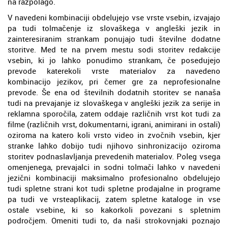
na razpolago.
V navedeni kombinaciji obdelujejo vse vrste vsebin, izvajajo
pa tudi tolmačenje iz slovaškega v angleški jezik in
zainteresiranim strankam ponujajo tudi številne dodatne
storitve. Med te na prvem mestu sodi storitev redakcije
vsebin, ki jo lahko ponudimo strankam, če posedujejo
prevode katerekoli vrste materialov za navedeno
kombinacijo jezikov, pri čemer gre za neprofesionalne
prevode. Še ena od številnih dodatnih storitev se nanaša
tudi na prevajanje iz slovaškega v angleški jezik za serije in
reklamna sporočila, zatem oddaje različnih vrst kot tudi za
filme (različnih vrst, dokumentarni, igrani, animirani in ostali)
oziroma na katero koli vrsto video in zvočnih vsebin, kjer
stranke lahko dobijo tudi njihovo sinhronizacijo oziroma
storitev podnaslavljanja prevedenih materialov. Poleg vsega
omenjenega, prevajalci in sodni tolmači lahko v navedeni
jezični kombinaciji maksimalno profesionalno obdelujejo
tudi spletne strani kot tudi spletne prodajalne in programe
pa tudi ve vrsteaplikacij, zatem spletne kataloge in vse
ostale vsebine, ki so kakorkoli povezani s spletnim
področjem. Omeniti tudi to, da naši strokovnjaki poznajo