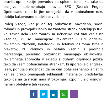
pravila optimizacije prevodov za spletne iskalnike, tako da
pazljivo implementirajo pravila SEO (Search Engine
Optimisation), da bi jim omogočili, da v optimalnem roku
dobijo kakovostno obdelane vsebine.
Poleg vsega, kar je ob tej priložnosti navedeno, sodni
tolmači in prevajalci lahko na zahtevo strank obdelujejo tudi
književna dela vseh žanrov in učbenike kot tudi vse tiste
vsebine, ki so namenjene reklamiranju. Pri obdelavi
reklamnih zloženk, katalogov in letakov oziroma brošur,
plakatov, PR člankov in ostalih vsebin s področja
marketinga, posebno pozornost namenjajo oblikovanju
reklamnega sporočila v skladu z duhom ciljanega jezika,
tako da vsem potencialnim strankam, ki uporabljajo angleški
jezik, ponujajo možnost, da se čim bolje seznanijo s tistim,
kar se preko omenjenih reklamnih materialov predstavlja,
tako da na ta način naši strokovnjaki izpolnjujejo osnovni
namen obdelave teh vsebin.