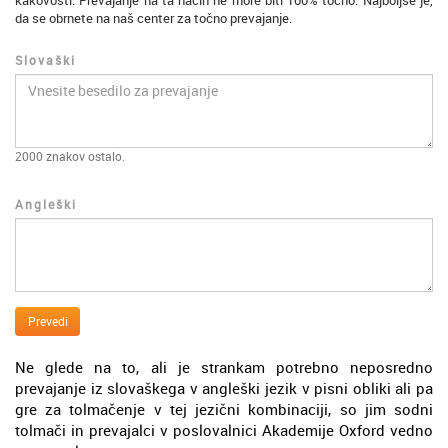
kakovosti. Prevajanje na ta način ne more biti 100% točno. Najboljše je,
da se obrnete na naš center za točno prevajanje.
Slovaški
2000
znakov ostalo.
Angleški
Prevedi
Ne glede na to, ali je strankam potrebno neposredno
prevajanje iz slovaškega v angleški jezik v pisni obliki ali pa
gre za tolmačenje v tej jezični kombinaciji, so jim sodni
tolmači in prevajalci v poslovalnici Akademije Oxford vedno