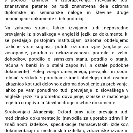
znanstvene patente pa tudi znanstvena dela oziroma
diplomske in seminarske naloge in številne druge
neomenjene dokumente s teh področij.
Na zahtevo strank, lahko izvajamo tudi neposredno
prevajanje iz slovaškega v angleški jezik za dokumente, ki
se predajajo pristojnim institucijam oziroma obdelujemo
različne vrste soglasij, potrdil oziroma izjav (soglasje za
zastopanje, potrdilo o nekaznovanosti, potrdilo o višini
dohodkov, potrdilo o samskem stanu, potrdilo o stanju
računa v banki in o stalni zaposlitvi in ostale podobne
dokumente). Poleg vsega omenjenega, prevajalci in sodni
tolmači v skladu s potrebami strank obdelujejo tudi osebno
izkaznico kot tudi delovno oziroma dovoljenje za prebivanje,
lahko pa vam ponudimo tudi prevajanje iz slovaškega v
angleški jezik za prometno dovoljenje, izpiske iz matičnega
registra o rojstvu in številne druge osebne dokumente.
Strokovnjaki Akademije Oxford prav tako prevajajo tudi
medicinsko dokumentacijo (navodila za uporabo zdravil in
značilnosti izdelkov, specifikacije farmacevtskih izdelkov,
dokumentacijo o medicinskih izdelkih, zdravniške izvide in