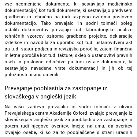
vse neomenjene dokumente, ki sestavljajo medicinsko
dokumentacijo) kot tudi dokumente, ki sestavljajo predvsem
gradbeno in tehnično pa tudi razpisno oziroma poslovno
dokumentacijo. Tako prevajalci in sodni tolmači poleg
ostalih dokumentov prevajajo tudi laboratorijske analize
tehničnih vzorcev oziroma gradbene projekte, deklaracije
izdelkov in navodila za uporabo kot tudi ustanovitveni akt
pa tudi statut podjetja in revizijska poročila, zatem finančna
in letna poročila kot tudi fakture, sklep o ustanovitvi pravnih
oseb in poslovne odločitve pa tudi ostale dokumente, ki
sestavljajo navedene vrste dokumentacij in jih ob tej
priložnosti nismo omenili.
Prevajanje pooblastila za zastopanje iz
slovaškega v angleški jezik
Na vašo zahtevo prevajalci in sodni tolmači v okviru
Prevajalskega centra Akademije Oxford izvajajo prevajanje iz
slovaškega v angleški jezik za pooblastilo za zastopanje in
potem tudi njegovo overitev. Imejte na umu, da overitev
izvajajo osebe, ki so za to pooblaščene s strani uradnih