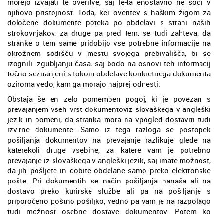
morejo izvajati te overitve, saj le-ta enostavno ne sodi v
njihovo pristojnost. Toda, ker overitev s haškim žigom za
določene dokumente poteka po obdelavi s strani naših
strokovnjakov, za druge pa pred tem, se tudi zahteva, da
stranke o tem same pridobijo vse potrebne informacije na
okrožnem sodišču v mestu svojega prebivališča, bi se
izognili izgubljanju časa, saj bodo na osnovi teh informacij
točno seznanjeni s tokom obdelave konkretnega dokumenta
oziroma vedo, kam ga morajo najprej odnesti.
Obstaja še en zelo pomemben pogoj, ki je povezan s
prevajanjem vseh vrst dokumentoviz slovaškega v angleški
jezik in pomeni, da stranka mora na vpogled dostaviti tudi
izvirne dokumente. Samo iz tega razloga se postopek
pošiljanja dokumentov na prevajanje razlikuje glede na
katerekoli druge vsebine, za katere vam je potrebno
prevajanje iz slovaškega v angleški jezik, saj imate možnost,
da jih pošljete in dobite obdelane samo preko elektronske
pošte. Pri dokumentih se način pošiljanja nanaša ali na
dostavo preko kurirske službe ali pa na pošiljanje s
priporočeno poštno pošiljko, vedno pa vam je na razpolago
tudi možnost osebne dostave dokumentov. Potem ko