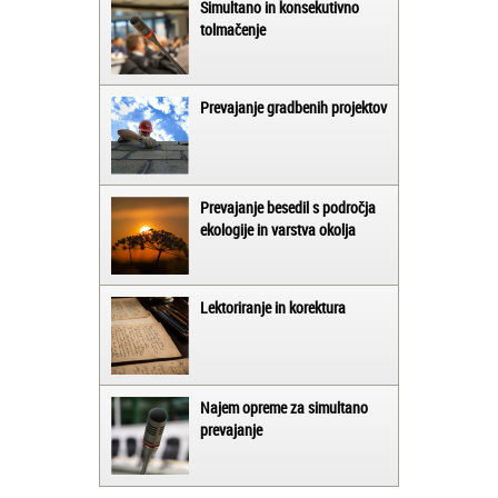
Simultano in konsekutivno
tolmačenje
Prevajanje gradbenih projektov
Prevajanje besedil s področja
ekologije in varstva okolja
Lektoriranje in korektura
Najem opreme za simultano
prevajanje
Matjaž iz Ajdovščine:
Lahko pohvalim vse zaposlene v Akademiji