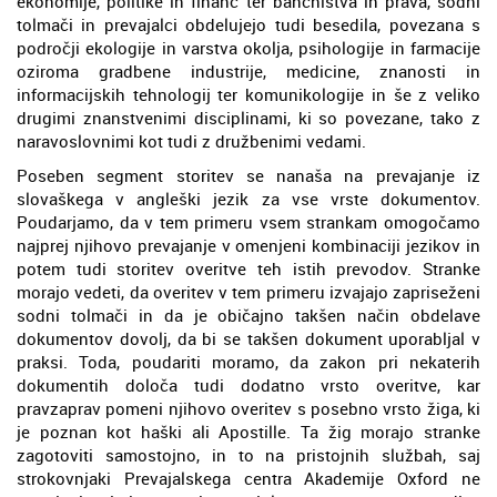
ekonomije, politike in financ ter bančništva in prava, sodni
tolmači in prevajalci obdelujejo tudi besedila, povezana s
področji ekologije in varstva okolja, psihologije in farmacije
oziroma gradbene industrije, medicine, znanosti in
informacijskih tehnologij ter komunikologije in še z veliko
drugimi znanstvenimi disciplinami, ki so povezane, tako z
naravoslovnimi kot tudi z družbenimi vedami.
Poseben segment storitev se nanaša na prevajanje iz
slovaškega v angleški jezik za vse vrste dokumentov.
Poudarjamo, da v tem primeru vsem strankam omogočamo
najprej njihovo prevajanje v omenjeni kombinaciji jezikov in
potem tudi storitev overitve teh istih prevodov. Stranke
morajo vedeti, da overitev v tem primeru izvajajo zapriseženi
sodni tolmači in da je običajno takšen način obdelave
dokumentov dovolj, da bi se takšen dokument uporabljal v
praksi. Toda, poudariti moramo, da zakon pri nekaterih
dokumentih določa tudi dodatno vrsto overitve, kar
pravzaprav pomeni njihovo overitev s posebno vrsto žiga, ki
je poznan kot haški ali Apostille. Ta žig morajo stranke
zagotoviti samostojno, in to na pristojnih službah, saj
strokovnjaki Prevajalskega centra Akademije Oxford ne